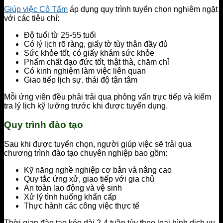
Giúp việc Cô Tấm
áp dụng quy trình tuyển chọn nghiêm ngặt
với các tiêu chí:
Độ tuổi từ 25-55 tuổi
Có lý lịch rõ ràng, giấy tờ tùy thân đầy đủ
Sức khỏe tốt, có giấy khám sức khỏe
Phẩm chất đạo đức tốt, thật thà, chăm chỉ
Có kinh nghiệm làm việc liên quan
Giao tiếp lịch sự, thái độ tận tâm
Mỗi ứng viên đều phải trải qua phỏng vấn trực tiếp và kiểm
tra lý lịch kỹ lưỡng trước khi được tuyển dụng.
Quy trình đào tạo
Sau khi được tuyển chọn, người giúp việc sẽ trải qua
chương trình đào tạo chuyên nghiệp bao gồm:
Kỹ năng nghề nghiệp cơ bản và nâng cao
Quy tắc ứng xử, giao tiếp với gia chủ
An toàn lao động và vệ sinh
Xử lý tình huống khẩn cấp
Thực hành các công việc thực tế
Thời gian đào tạo kéo dài 2-4 tuần tùy theo loại hình dịch vụ.