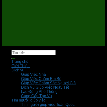
Tìm
kiếm:
Trang chủ
Giới Thiệu
Dịch vụ
Giúp Việc Nhà
Giúp Việc Chăm Em Bé
Giúp Việc Chăm Sóc Người Già
Dịch Vụ Giúp Việc Ngày Tết
Lao Động Phổ Thông
Cung Cấp Tạp Vụ
Tìm người giúp việc
Tìm người giúp việc Toàn Quốc