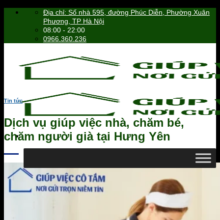
Skip
Địa chỉ: Số nhà 595, đường Phúc Diễn, Phường Xuân
to
Phương, TP Hà Nội
content
08:00 - 22:00
0966.360.236
Tin tức
Dịch vụ giúp việc nhà, chăm bé,
chăm người già tại Hưng Yên
0966.360.236
Tìm
kiếm: