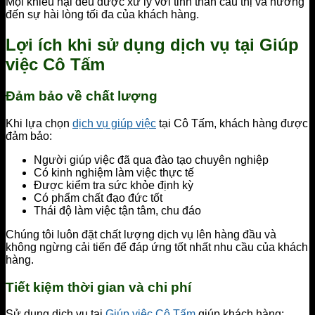
Mọi khiếu nại đều được xử lý với tinh thần cầu thị và hướng
đến sự hài lòng tối đa của khách hàng.
Lợi ích khi sử dụng dịch vụ tại Giúp
việc Cô Tấm
Đảm bảo về chất lượng
Khi lựa chọn
dịch vụ giúp việc
tại Cô Tấm, khách hàng được
đảm bảo:
Người giúp việc đã qua đào tạo chuyên nghiệp
Có kinh nghiệm làm việc thực tế
Được kiểm tra sức khỏe định kỳ
Có phẩm chất đạo đức tốt
Thái độ làm việc tận tâm, chu đáo
Chúng tôi luôn đặt chất lượng dịch vụ lên hàng đầu và
không ngừng cải tiến để đáp ứng tốt nhất nhu cầu của khách
hàng.
Tiết kiệm thời gian và chi phí
Sử dụng dịch vụ tại
Giúp việc Cô Tấm
giúp khách hàng: