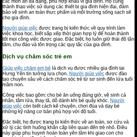
các món ăn đa dạng, phù hợp khẩu vị gia đình. Họ cũng
thành thạo việc sử dụng các thiết bị gia đình hiện đại, đảm
bảo vệ sinh an toàn thực phẩm và môi trường sống sạch sẽ
cho gia đình.
Người giúp việc
được trang bị kiến thức về quy trình làm
việc khoa học, biết sắp xếp thời gian hợp lý để hoàn thành
tốt mọi công việc được giao. Đặc biệt, họ luôn giữ thái độ tận
tâm, chu đáo và tôn trọng các quy tắc của gia đình.
Dịch vụ chăm sóc trẻ em
Giúp việc chăm em bé
là dịch vụ được nhiều gia đình tại
Hưng Yên tin tưởng lựa chọn.
Người giúp việc
được đào
tạo chuyên sâu về cách chăm sóc trẻ từ sơ sinh đến lứa tuổi
mầm non.
Công việc bao gồm: cho bé ăn uống đúng giờ, vệ sinh cá
nhân, tắm rửa, thay tã, dỗ dành khi bé quấy khóc.
Người
giúp việc
còn biết cách kể chuyện, chơi đùa và dạy bé
những kỹ năng cơ bản phù hợp với độ tuổi.
Đặc biệt, họ được trang bị kiến thức về an toàn, sơ cứu và
xử lý các tình huống khẩn cấp liên quan đến trẻ nhỏ. Điều
này giúp phụ huynh hoàn toàn yên tâm khi giao con cho