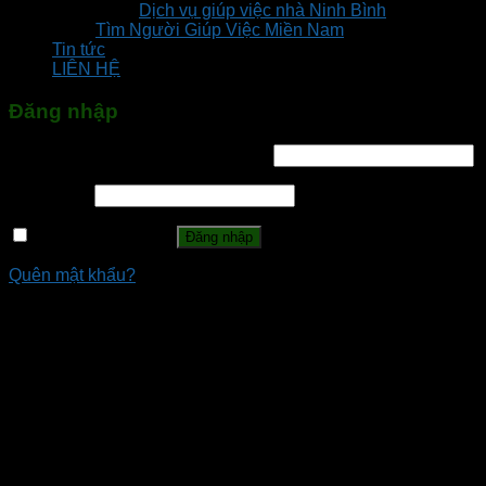
Dịch vụ giúp việc nhà Ninh Bình
Tìm Người Giúp Việc Miền Nam
Tin tức
LIÊN HỆ
Đăng nhập
Tên tài khoản hoặc địa chỉ email
*
Mật khẩu
*
Ghi nhớ mật khẩu
Đăng nhập
Quên mật khẩu?