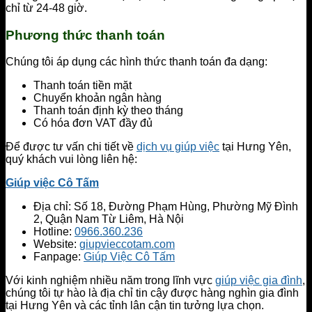
chỉ từ 24-48 giờ.
Phương thức thanh toán
Chúng tôi áp dụng các hình thức thanh toán đa dạng:
Thanh toán tiền mặt
Chuyển khoản ngân hàng
Thanh toán định kỳ theo tháng
Có hóa đơn VAT đầy đủ
Để được tư vấn chi tiết về
dịch vụ giúp việc
tại Hưng Yên,
quý khách vui lòng liên hệ:
Giúp việc Cô Tấm
Địa chỉ: Số 18, Đường Phạm Hùng, Phường Mỹ Đình
2, Quận Nam Từ Liêm, Hà Nội
Hotline:
0966.360.236
Website:
giupvieccotam.com
Fanpage:
Giúp Việc Cô Tấm
Với kinh nghiệm nhiều năm trong lĩnh vực
giúp việc gia đình
,
chúng tôi tự hào là địa chỉ tin cậy được hàng nghìn gia đình
tại Hưng Yên và các tỉnh lân cận tin tưởng lựa chọn.