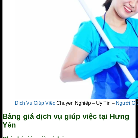
Dịch Vụ Giúp Việc
Chuyên Nghiệp – Uy Tín –
Người Gi
Bảng giá dịch vụ giúp việc tại Hưng
Yên