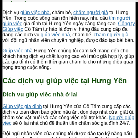
Dịch vụ
giúp việc nhà
, chăm bé,
chăm người già
tại Hưng
Yên. Trong cuộc sống bận rộn hiện nay, nhu cầu
tìm người
giúp việc
gia đình tại Hưng Yên ngày càng tăng cao.
Công ty
Giúp việc
Cô Tấm tự hào là đơn vị hàng đầu cung cấp đa
dạng các dịch vụ
giúp việc nhà
, chăm bé,
chăm người già
với đội ngũ nhân viên chuyên nghiệp, được đào tạo bài bản.
Giúp việc nhà
Hưng Yên chúng tôi cam kết mang đến cho
khách hàng dịch vụ chất lượng cao với mức giá hợp lý, giúp
các gia đình có thêm thời gian chăm lo cho những điều quan
trọng trong cuộc sống.
Các dịch vụ giúp việc tại Hưng Yên
Dịch vụ giúp việc nhà ở lại
Giúp việc gia đình
tại Hưng Yên của Cô Tấm cung cấp các
dịch vụ toàn diện bao gồm: nấu ăn, dọn dẹp nhà cửa, giặt ủi,
chăm sóc vật nuôi và các công việc nội trợ khác.
Người giúp
việc
sẽ ở lại nhà chủ để thuận tiện chăm sóc gia đình 24/7.
Đội ngũ nhân viên của chúng tôi được đào tạo kỹ năng nấu