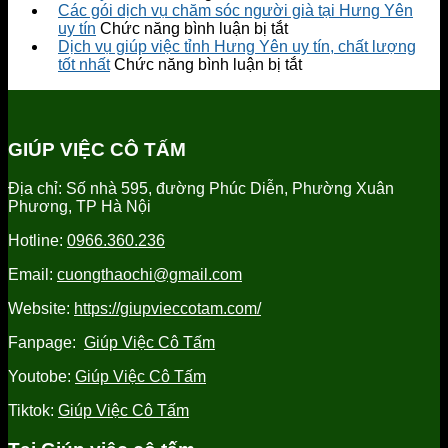
giúp
môi
Top
Các gói dịch vụ chăm sóc người già tại Hưng Yên
việc
giới
ở
1
uy tín
Chức năng bình luận bị tắt
tại
người
Các
công
Dịch vụ giúp việc tỉnh Hưng Yên uy tín, chất lượng
Hưng
giúp
gói
ở
ty
tốt nhất
Chức năng bình luận bị tắt
Yên
việc
dịch
Dịch
cung
tỉnh
vụ
vụ
cấp
Hưng
chăm
giúp
người
Yên
sóc
việc
giúp
GIÚP VIỆC CÔ TẤM
uy
người
tỉnh
việc
tín
già
Hưng
tỉnh
Địa chỉ: Số nhà 595, đường Phúc Diễn, Phường Xuân
tại
Yên
Hưng
Phương, TP Hà Nội
Hưng
uy
Yên
Yên
tín,
uy
Hotline:
0966.360.236
uy
chất
tín
tín
lượng
Email:
cuongthaochi@gmail.com
tốt
nhất
Website:
https://giupvieccotam.com/
Fanpage:
Giúp Việc Cô Tấm
Youtobe:
Giúp Việc Cô Tấm
Tiktok:
Giúp Việc Cô Tấm