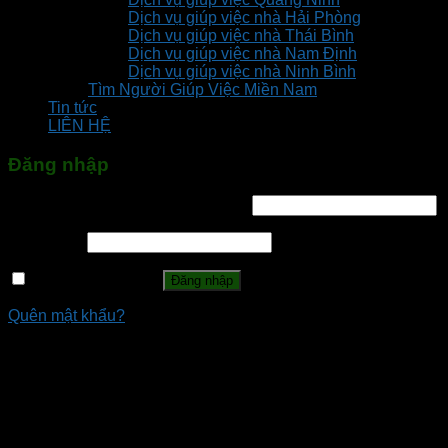
Dịch vụ giúp việc nhà Hải Phòng
Dịch vụ giúp việc nhà Thái Bình
Dịch vụ giúp việc nhà Nam Định
Dịch vụ giúp việc nhà Ninh Bình
Tìm Người Giúp Việc Miền Nam
Tin tức
LIÊN HỆ
Đăng nhập
Tên tài khoản hoặc địa chỉ email
*
Mật khẩu
*
Ghi nhớ mật khẩu
Đăng nhập
Quên mật khẩu?