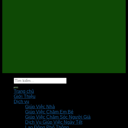
Tìm
kiếm:
Trang chủ
Giới Thiệu
Dịch vụ
Giúp Việc Nhà
Giúp Việc Chăm Em Bé
Giúp Việc Chăm Sóc Người Già
Dịch Vụ Giúp Việc Ngày Tết
Lao Động Phổ Thông