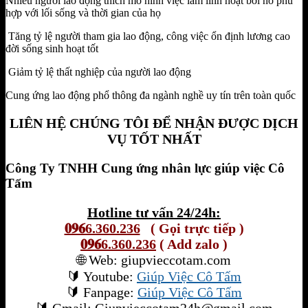
Nhiều người lao động thích mô hình việc làm linh hoạt bởi nó phù
hợp với lối sống và thời gian của họ
Tăng tỷ lệ người tham gia lao động, công việc ổn định lương cao
đời sống sinh hoạt tốt
Giảm tỷ lệ thất nghiệp của người lao động
Cung ứng lao động phổ thông đa ngành nghề uy tín trên toàn quốc
LIÊN HỆ CHÚNG TÔI ĐỂ NHẬN ĐƯỢC DỊCH
VỤ TỐT NHẤT
Công Ty TNHH Cung ứng nhân lực giúp việc Cô
Tấm
Hotline tư vấn 24/24h:
𝟎𝟗𝟔6.360.236
( Gọi trực tiếp )
𝟎𝟗𝟔6.360.236
( Add zalo )
🌐
Web: giupvieccotam.com
🔰
Youtube:
Giúp Việc Cô Tấm
🔰
Fanpage:
Giúp Việc Cô Tấm