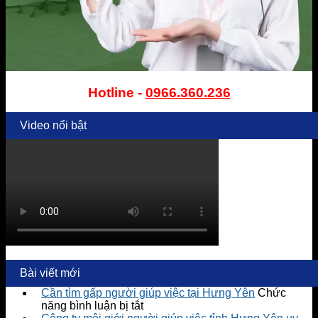
Hotline -
0966.360.236
Video nổi bật
Bài viết mới
Cần tìm gấp người giúp việc tại Hưng Yên
Chức
ở
năng bình luận bị tắt
Cần