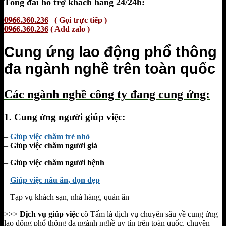
Tổng đài hỗ trợ khách hàng 24/24h:
𝟎𝟗𝟔6.360.236
( Gọi trực tiếp )
𝟎𝟗𝟔6.360.236
( Add zalo )
Cung ứng lao động phổ thông
đa ngành nghề trên toàn quốc
Các ngành nghề công ty đang cung ứng:
1. Cung ứng người giúp việc:
–
Giúp việc chăm trẻ nhỏ
–
Giúp việc chăm người già
–
Giúp việc chăm người bệnh
–
Giúp việc nấu ăn, dọn dẹp
– Tạp vụ khách sạn, nhà hàng, quán ăn
>>>
Dịch vụ giúp việc
cô Tấm là dịch vụ chuyên sâu về cung ứng
lao động phổ thông đa ngành nghề uy tín trên toàn quốc, chuyên