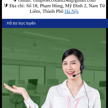
🔰
Gmail: Giupvieccotam24h@gmail.com
🔰
Địa chỉ: Số 18, Phạm Hùng, Mỹ Đình 2, Nam Từ
Liêm, Thành Phố
Hà Nội
Hỗ trợ trực tuyến