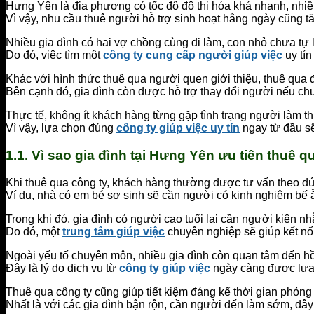
Hưng Yên là địa phương có tốc độ đô thị hóa khá nhanh, nhiều
Vì vậy, nhu cầu thuê người hỗ trợ sinh hoạt hằng ngày cũng tă
Nhiều gia đình có hai vợ chồng cùng đi làm, con nhỏ chưa tự
Do đó, việc tìm một
công ty cung cấp người giúp việc
uy tín
Khác với hình thức thuê qua người quen giới thiệu, thuê qua
Bên cạnh đó, gia đình còn được hỗ trợ thay đổi người nếu ch
Thực tế, không ít khách hàng từng gặp tình trạng người làm th
Vì vậy, lựa chọn đúng
công ty giúp việc uy tín
ngay từ đầu sẽ
1.1. Vì sao gia đình tại Hưng Yên ưu tiên thuê 
Khi thuê qua công ty, khách hàng thường được tư vấn theo đú
Ví dụ, nhà có em bé sơ sinh sẽ cần người có kinh nghiệm bế ẵ
Trong khi đó, gia đình có người cao tuổi lại cần người kiên nhẫ
Do đó, một
trung tâm giúp việc
chuyên nghiệp sẽ giúp kết nố
Ngoài yếu tố chuyên môn, nhiều gia đình còn quan tâm đến hồ
Đây là lý do dịch vụ từ
công ty giúp việc
ngày càng được lựa c
Thuê qua công ty cũng giúp tiết kiệm đáng kể thời gian phỏng v
Nhất là với các gia đình bận rộn, cần người đến làm sớm, đây l