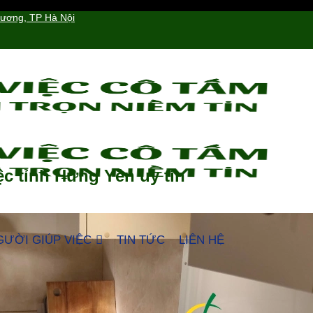
hương, TP Hà Nội
ệc tỉnh Hưng Yên uy tín
GƯỜI GIÚP VIỆC
TIN TỨC
LIÊN HỆ