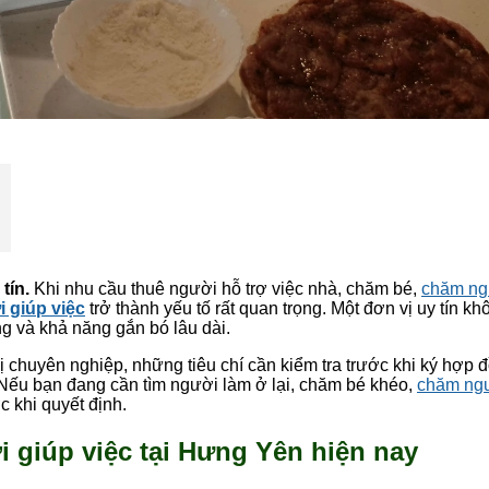
tín.
Khi nhu cầu thuê người hỗ trợ việc nhà, chăm bé,
chăm ngư
 giúp việc
trở thành yếu tố rất quan trọng. Một đơn vị uy tín khô
ng và khả năng gắn bó lâu dài.
vị chuyên nghiệp, những tiêu chí cần kiểm tra trước khi ký hợp
 Nếu bạn đang cần tìm người làm ở lại, chăm bé khéo,
chăm ngư
c khi quyết định.
i giúp việc tại Hưng Yên hiện nay