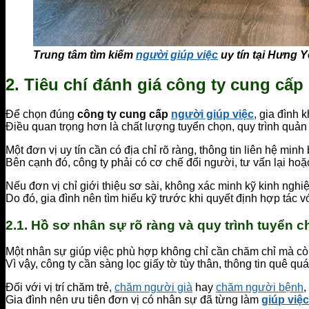
Trung tâm tìm kiếm
người giúp việc
uy tín tại Hưng 
2. Tiêu chí đánh giá công ty cung cấp
Để chọn đúng
công ty cung cấp
người giúp việc
, gia đình 
Điều quan trọng hơn là chất lượng tuyển chọn, quy trình quản 
Một đơn vị uy tín cần có địa chỉ rõ ràng, thông tin liên hệ min
Bên cạnh đó, công ty phải có cơ chế đổi người, tư vấn lại hoặ
Nếu đơn vị chỉ giới thiệu sơ sài, không xác minh kỹ kinh nghiệ
Do đó, gia đình nên tìm hiểu kỹ trước khi quyết định hợp tác v
2.1. Hồ sơ nhân sự rõ ràng và quy trình tuyển 
Một nhân sự giúp việc phù hợp không chỉ cần chăm chỉ mà còn 
Vì vậy, công ty cần sàng lọc giấy tờ tùy thân, thông tin quê qu
Đối với vị trí chăm trẻ,
chăm người già
hay
chăm người bệnh
,
Gia đình nên ưu tiên đơn vị có nhân sự đã từng làm
giúp việ