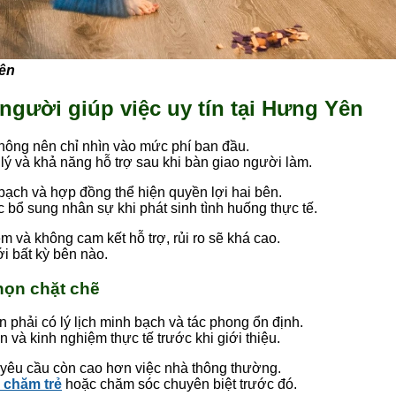
Yên
 người giúp việc uy tín tại Hưng Yên
không nên chỉ nhìn vào mức phí ban đầu.
lý và khả năng hỗ trợ sau khi bàn giao người làm.
h bạch và hợp đồng thể hiện quyền lợi hai bên.
c bổ sung nhân sự khi phát sinh tình huống thực tế.
m và không cam kết hỗ trợ, rủi ro sẽ khá cao.
ới bất kỳ bên nào.
chọn chặt chẽ
phải có lý lịch minh bạch và tác phong ổn định.
án và kinh nghiệm thực tế trước khi giới thiệu.
 yêu cầu còn cao hơn việc nhà thông thường.
c chăm trẻ
hoặc chăm sóc chuyên biệt trước đó.