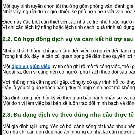
Một quy trình tuyển chọn tốt thường gồm phỏng vấn, đánh giá k
Nhờ vậy, người được giới thiệu sẽ phù hợp hơn với văn hóa si
Điều này đặc biệt cần thiết với các nhà có trẻ nhỏ hoặc người
Vì chỉ cần lệch kỹ năng hoặc lệch tính cách, quá trình sử dụng
2.2. Có hợp đồng dịch vụ và cam kết hỗ trợ sau
Nhiều khách hàng chỉ quan tâm đến việc có người đến làm n
Trong khi đó, đây là căn cứ quan trọng để đảm bảo quyền lợ
Một
dịch vụ giúp việc
uy tín cần ghi rõ mô tả công việc, thời
Ngoài ra, đơn vị cũng nên có người phụ trách theo dõi sau bà
Với những nhà cần người gấp, công ty có quy trình hỗ trợ thay 
Đây là yếu tố giúp khách hàng duy trì nhịp sinh hoạt mà không
Gia đình cũng nên hỏi kỹ về thời gian bảo hành nhân sự và cách
Một đơn vị làm việc bài bản sẽ luôn trao đổi minh bạch và đồn
2.3. Đa dạng dịch vụ theo đúng nhu cầu thực tế
Mỗi gia đình tại Hưng Yên có bối cảnh sống rất khác nhau n
Có nhà chỉ cần dọn dẹp nấu ăn, nhưng có nhà lại cần người c