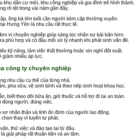
 khu dân cư mới, khu công nghiệp và gia đình trẻ hình thành.
ng rõ rệt trong vài năm gần đây.
 lập, ông bà lớn tuổi cần người kèm cặp thường xuyên.
 tại Hưng Yên là nhu cầu rất thực tế.
 đơn vị chuyên nghiệp giúp sàng lọc nhân sự bài bản hơn.
ưa phù hợp và có đầu mối xử lý nhanh khi phát sinh vấn đề.
iếu kỹ năng, làm việc thất thường hoặc xin nghỉ đột xuất.
 giảm nhiều áp lực.
qua công ty chuyên nghiệp
ng nhu cầu cụ thể của từng nhà.
m, pha sữa, vệ sinh bình và theo nếp sinh hoạt khoa học.
n, biết theo dõi bữa ăn, giờ thuốc và hỗ trợ đi lại an toàn.
i đúng người, đúng việc.
 sơ nhân thân và tính ổn định của người lao động.
họn thay vì tuyển tự phát.
ấn, thử việc và đào tạo lại từ đầu.
à giải pháp rất thuận tiện và an tâm.