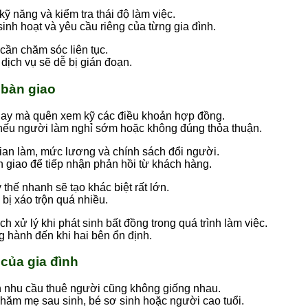
ỹ năng và kiểm tra thái độ làm việc.
nh hoạt và yêu cầu riêng của từng gia đình.
 cần chăm sóc liên tục.
 dịch vụ sẽ dễ bị gián đoạn.
 bàn giao
gay mà quên xem kỹ các điều khoản hợp đồng.
i nếu người làm nghỉ sớm hoặc không đúng thỏa thuận.
 gian làm, mức lương và chính sách đổi người.
n giao để tiếp nhận phản hồi từ khách hàng.
thế nhanh sẽ tạo khác biệt rất lớn.
 bị xáo trộn quá nhiều.
 xử lý khi phát sinh bất đồng trong quá trình làm việc.
g hành đến khi hai bên ổn định.
 của gia đình
ên nhu cầu thuê người cũng không giống nhau.
hăm mẹ sau sinh, bé sơ sinh hoặc người cao tuổi.