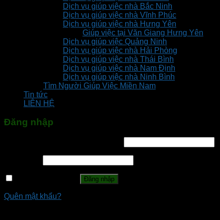
Dịch vụ giúp việc nhà Bắc Ninh
Dịch vụ giúp việc nhà Vĩnh Phúc
Dịch vụ giúp việc nhà Hưng Yên
Giúp việc tại Văn Giang Hưng Yên
Dịch vụ giúp việc Quảng Ninh
Dịch vụ giúp việc nhà Hải Phòng
Dịch vụ giúp việc nhà Thái Bình
Dịch vụ giúp việc nhà Nam Định
Dịch vụ giúp việc nhà Ninh Bình
Tìm Người Giúp Việc Miền Nam
Tin tức
LIÊN HỆ
Đăng nhập
Tên tài khoản hoặc địa chỉ email
*
Mật khẩu
*
Ghi nhớ mật khẩu
Đăng nhập
Quên mật khẩu?