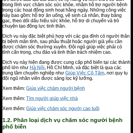
trong lĩnh vực chăm sóc sức khỏe, nhằm hỗ trợ người bệnh
trong các hoạt động sinh hoạt hằng ngày. Những công việc
này bao gồm: hỗ trợ ăn uống, vệ sinh cá nhân, thay băng
gạc, theo dõi dấu hiệu sức khỏe, hỗ trợ di chuyển và trò
chuyện tạo động lực tinh thần.
Dịch vụ này đặc biệt phù hợp với các gia đình có người thân
bị bệnh mãn tính, sau phẫu thuật hoặc người già yếu cần
được chăm sóc thường xuyên. Đội ngũ giúp việc phải có
tính cẩn trọng, chu đáo và tinh thần trách nhiệm cao.
Dịch vụ này hiện đang được cung cấp phổ biến tại các thành
phố lớn như
Hà Nội
, Hồ Chí Minh, và đặc biệt là qua các
trung tâm chuyên nghiệp như
Giúp Việc Cô Tấm
, nơi quy tụ
đội ngũ nhân viên được sàng lọc kỹ lưỡng.
Xem thêm:
Giúp việc chăm người bệnh
Xem thêm:
Tìm người giúp việc nhà
Xem thêm:
Giúp việc chăm sóc người cao tuổi
1.2. Phân loại dịch vụ chăm sóc người bệnh
phổ biến