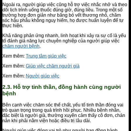
Ngoài ra, người giúp việc cũng hỗ trợ việc nhắc nhở và theo
dõi lịch trình uống thuốc đúng giờ, đúng liều. Trong một số
trường hợp đơn giản như băng bó vết thương nhỏ, chăm
sóc hậu phẫu không nguy hiểm, họ được huấn luyện để tự
thực hiện.
Khả năng phản ứng nhanh, linh hoạt khi xảy ra sự cố là yếu
tố đánh giá năng lực chuyên nghiệp của người giúp việc
chăm người bệnh
.
Xem thêm:
Trung tâm giúp việc
Xem thêm:
Giúp việc chăm người già
Xem thêm:
Người giúp việc
2.3. Hỗ trợ tinh thần, đồng hành cùng người
bệnh
Bên cạnh việc chăm sóc thể chất, yếu tố tinh thần đóng vai
trò quan trọng trong quá trình hồi phục. Nhiều bệnh nhân,
đặc biệt là người già, thường xuyên cảm thấy cô đơn, chán
nản khi phải nằm viện hoặc điều trị lâu dài.
Người giúp việc đóng vai trò như người bạn đồng hành,