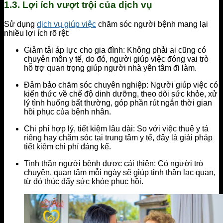
1.3. Lợi ích vượt trội của dịch vụ
Sử dụng
dịch vụ giúp việc
chăm sóc người bệnh mang lại
nhiều lợi ích rõ rệt:
Giảm tải áp lực cho gia đình: Không phải ai cũng có
chuyên môn y tế, do đó, người giúp việc đóng vai trò
hỗ trợ quan trọng giúp người nhà yên tâm đi làm.
Đảm bảo chăm sóc chuyên nghiệp: Người giúp việc có
kiến thức về chế độ dinh dưỡng, theo dõi sức khỏe, xử
lý tình huống bất thường, góp phần rút ngắn thời gian
hồi phục của bệnh nhân.
Chi phí hợp lý, tiết kiệm lâu dài: So với việc thuê y tá
riêng hay chăm sóc tại trung tâm y tế, đây là giải pháp
tiết kiệm chi phí đáng kể.
Tinh thần người bệnh được cải thiện: Có người trò
chuyện, quan tâm mỗi ngày sẽ giúp tinh thần lạc quan,
từ đó thúc đẩy sức khỏe phục hồi.