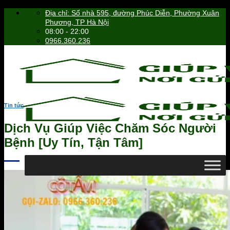
Skip
Địa chỉ: Số nhà 595, đường Phúc Diễn, Phường Xuân
to
Phương, TP Hà Nội
content
08:00 - 22:00
0966.360.236
Tin tức
Dịch Vụ Giúp Việc Chăm Sóc Người
Bệnh [Uy Tín, Tận Tâm]
0966.360.236
Tìm
kiếm: