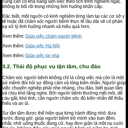
cũng cần có khả năng làm việc theo lịch trình nghiêm ngặt,
không bị bối rối trong những tình huống khẩn cấp.
Đặc biệt, một người có kinh nghiệm từng làm tại các cơ sở y
tế hoặc đã chăm sóc người bệnh thực tế lâu dài sẽ có phản
xạ xử lý tình huống nhanh và hiệu quả hơn.
Xem thêm:
Giúp việc chăm người bệnh
Xem thêm:
Giúp việc Hà Nội
Xem thêm:
Giúp việc tại nhà
3.2. Thái độ phục vụ tận tâm, chu đáo
Chăm sóc người bệnh không chỉ là công việc mà còn là một
sứ mệnh đòi hỏi sự đồng cảm và lòng kiên nhẫn. Người giúp
việc chuyên nghiệp phải nhẹ nhàng, chu đáo, biết quan tâm
và chịu khó lắng nghe. Bởi người bệnh thường mệt mỏi, dễ
cáu gắt, khó tính, cần người chăm sóc đủ kiên nhẫn để thấu
hiểu và an ủi.
Sự tận tâm được thể hiện qua từng hành động nhỏ: đưa
nước đúng giờ, giúp người bệnh trở mình vào ban đêm,
nhắc nhở uống thuốc đúng cữ, hay đơn giản là một nụ cười