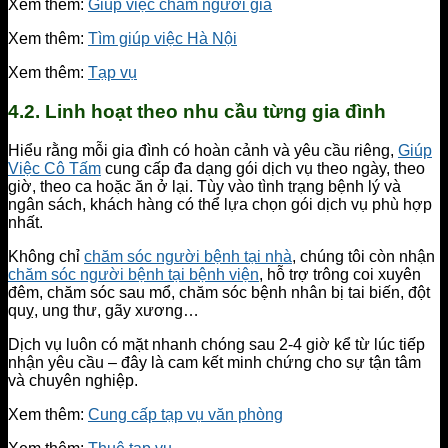
Xem thêm:
Giúp việc chăm người già
Xem thêm:
Tìm giúp việc Hà Nội
Xem thêm:
Tạp vụ
4.2. Linh hoạt theo nhu cầu từng gia đình
Hiểu rằng mỗi gia đình có hoàn cảnh và yêu cầu riêng,
Giúp
Việc Cô Tấm
cung cấp đa dạng gói dịch vụ theo ngày, theo
giờ, theo ca hoặc ăn ở lại. Tùy vào tình trạng bệnh lý và
ngân sách, khách hàng có thể lựa chọn gói dịch vụ phù hợp
nhất.
Không chỉ
chăm sóc người bệnh tại nhà
, chúng tôi còn nhận
chăm sóc người bệnh tại bệnh viện
, hỗ trợ trông coi xuyên
đêm, chăm sóc sau mổ, chăm sóc bệnh nhân bị tai biến, đột
quỵ, ung thư, gãy xương…
Dịch vụ luôn có mặt nhanh chóng sau 2-4 giờ kể từ lúc tiếp
nhận yêu cầu – đây là cam kết minh chứng cho sự tận tâm
và chuyên nghiệp.
Xem thêm:
Cung cấp tạp vụ văn phòng