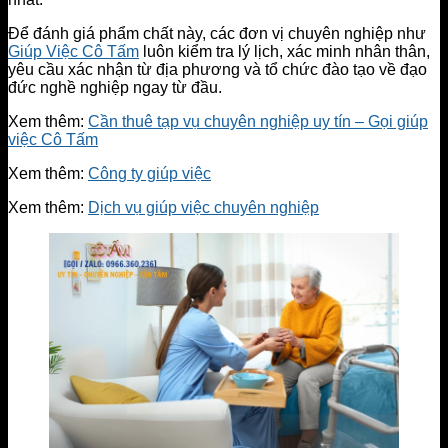
Để đánh giá phẩm chất này, các đơn vị chuyên nghiệp như
Giúp Việc Cô Tấm
luôn kiểm tra lý lịch, xác minh nhân thân,
yêu cầu xác nhận từ địa phương và tổ chức đào tạo về đạo
đức nghề nghiệp ngay từ đầu.
Xem thêm:
Cần thuê tạp vụ chuyên nghiệp uy tín – Gọi giúp
việc Cô Tấm
Xem thêm:
Công ty giúp việc
Xem thêm:
Dịch vụ giúp việc chuyên nghiệp