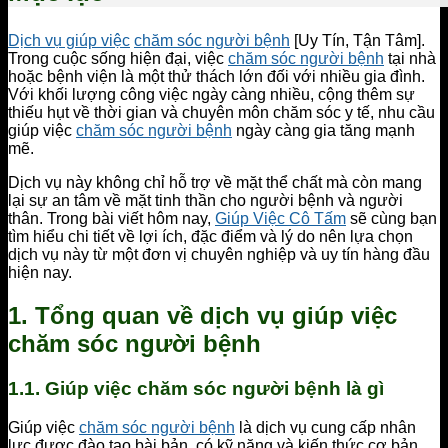
Dịch vụ giúp việc
chăm sóc người bệnh
[Uy Tín, Tận Tâm].
Trong cuộc sống hiện đại, việc
chăm sóc người bệnh
tại nhà
hoặc bệnh viện là một thử thách lớn đối với nhiều gia đình.
Với khối lượng công việc ngày càng nhiều, cộng thêm sự
thiếu hụt về thời gian và chuyên môn chăm sóc y tế, nhu cầu
giúp việc
chăm sóc người bệnh
ngày càng gia tăng mạnh
mẽ.
Dịch vụ này không chỉ hỗ trợ về mặt thể chất mà còn mang
lại sự an tâm về mặt tinh thần cho người bệnh và người
thân. Trong bài viết hôm nay,
Giúp Việc Cô Tấm
sẽ cùng bạn
tìm hiểu chi tiết về lợi ích, đặc điểm và lý do nên lựa chọn
dịch vụ này từ một đơn vị chuyên nghiệp và uy tín hàng đầu
hiện nay.
1. Tổng quan về dịch vụ giúp việc
chăm sóc người bệnh
1.1. Giúp việc chăm sóc người bệnh là gì
Giúp việc
chăm sóc người bệnh
là dịch vụ cung cấp nhân
lực được đào tạo bài bản, có kỹ năng và kiến thức cơ bản