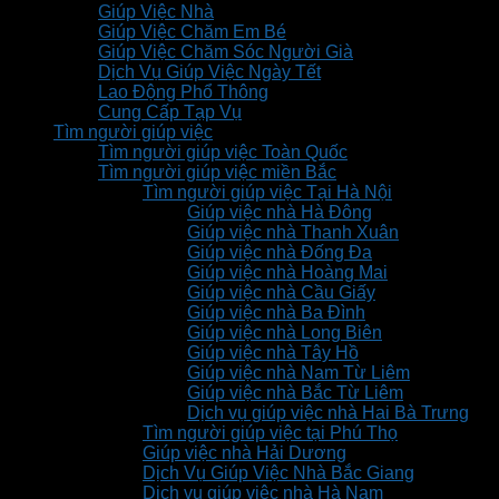
Giúp Việc Nhà
Giúp Việc Chăm Em Bé
Giúp Việc Chăm Sóc Người Già
Dịch Vụ Giúp Việc Ngày Tết
Lao Động Phổ Thông
Cung Cấp Tạp Vụ
Tìm người giúp việc
Tìm người giúp việc Toàn Quốc
Tìm người giúp việc miền Bắc
Tìm người giúp việc Tại Hà Nội
Giúp việc nhà Hà Đông
Giúp việc nhà Thanh Xuân
Giúp việc nhà Đống Đa
Giúp việc nhà Hoàng Mai
Giúp việc nhà Cầu Giấy
Giúp việc nhà Ba Đình
Giúp việc nhà Long Biên
Giúp việc nhà Tây Hồ
Giúp việc nhà Nam Từ Liêm
Giúp việc nhà Bắc Từ Liêm
Dịch vụ giúp việc nhà Hai Bà Trưng
Tìm người giúp việc tại Phú Thọ
Giúp việc nhà Hải Dương
Dịch Vụ Giúp Việc Nhà Bắc Giang
Dịch vụ giúp việc nhà Hà Nam