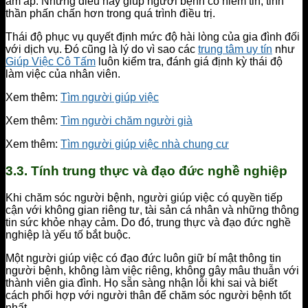
ấm áp. Những điều này giúp người bệnh có niềm tin, tinh
thần phấn chấn hơn trong quá trình điều trị.
Thái độ phục vụ quyết định mức độ hài lòng của gia đình đối
với dịch vụ. Đó cũng là lý do vì sao các
trung tâm uy tín
như
Giúp Việc Cô Tấm
luôn kiểm tra, đánh giá định kỳ thái độ
làm việc của nhân viên.
Xem thêm:
Tìm người giúp việc
Xem thêm:
Tìm người chăm người già
Xem thêm:
Tìm người giúp việc nhà chung cư
3.3. Tính trung thực và đạo đức nghề nghiệp
Khi chăm sóc người bệnh, người giúp việc có quyền tiếp
cận với không gian riêng tư, tài sản cá nhân và những thông
tin sức khỏe nhạy cảm. Do đó, trung thực và đạo đức nghề
nghiệp là yếu tố bắt buộc.
Một người giúp việc có đạo đức luôn giữ bí mật thông tin
người bệnh, không làm việc riêng, không gây mâu thuẫn với
thành viên gia đình. Họ sẵn sàng nhận lỗi khi sai và biết
cách phối hợp với người thân để chăm sóc người bệnh tốt
nhất.