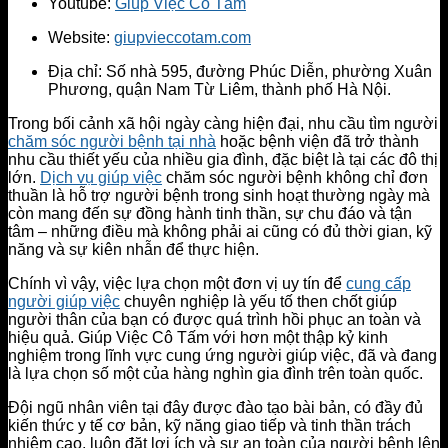
Youtube:
Giúp Việc Cô Tấm
Website:
giupvieccotam.com
Địa chỉ: Số nhà 595, đường Phúc Diễn, phường Xuân
Phương, quận Nam Từ Liêm, thành phố Hà Nội.
Trong bối cảnh xã hội ngày càng hiện đại, nhu cầu tìm người
chăm sóc người bệnh tại nhà
hoặc bệnh viện đã trở thành
nhu cầu thiết yếu của nhiều gia đình, đặc biệt là tại các đô thị
lớn.
Dịch vụ giúp việc
chăm sóc người bệnh không chỉ đơn
thuần là hỗ trợ người bệnh trong sinh hoạt thường ngày mà
còn mang đến sự đồng hành tinh thần, sự chu đáo và tận
tâm – những điều mà không phải ai cũng có đủ thời gian, kỹ
năng và sự kiên nhẫn để thực hiện.
Chính vì vậy, việc lựa chọn một đơn vị uy tín để
cung cấp
người giúp việc
chuyên nghiệp là yếu tố then chốt giúp
người thân của bạn có được quá trình hồi phục an toàn và
hiệu quả. Giúp Việc Cô Tấm với hơn một thập kỷ kinh
nghiệm trong lĩnh vực cung ứng người giúp việc, đã và đang
là lựa chọn số một của hàng nghìn gia đình trên toàn quốc.
Đội ngũ nhân viên tại đây được đào tạo bài bản, có đầy đủ
kiến thức y tế cơ bản, kỹ năng giao tiếp và tinh thần trách
nhiệm cao, luôn đặt lợi ích và sự an toàn của người bệnh lên