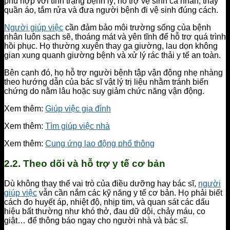
phù hợp với tình trạng bệnh lý, hỗ trợ vệ sinh cá nhân, thay
quần áo, tắm rửa và đưa người bệnh đi vệ sinh đúng cách.
Người giúp việc
cần đảm bảo môi trường sống của bệnh
nhân luôn sạch sẽ, thoáng mát và yên tĩnh để hỗ trợ quá trình
hồi phục. Họ thường xuyên thay ga giường, lau dọn không
gian xung quanh giường bệnh và xử lý rác thải y tế an toàn.
Bên cạnh đó, họ hỗ trợ người bệnh tập vận động nhẹ nhàng
theo hướng dẫn của bác sĩ vật lý trị liệu nhằm tránh biến
chứng do nằm lâu hoặc suy giảm chức năng vận động.
Xem thêm:
Giúp việc gia đình
Xem thêm:
Tìm giúp việc nhà
Xem thêm:
Cung ứng lao động phổ thông
2.2. Theo dõi và hỗ trợ y tế cơ bản
Dù không thay thế vai trò của điều dưỡng hay bác sĩ,
người
giúp việc
vẫn cần nắm các kỹ năng y tế cơ bản. Họ phải biết
cách đo huyết áp, nhiệt độ, nhịp tim, và quan sát các dấu
hiệu bất thường như khó thở, đau dữ dội, chảy máu, co
giật… để thông báo ngay cho người nhà và bác sĩ.