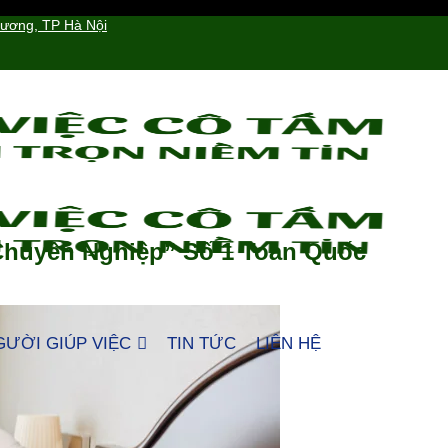
hương, TP Hà Nội
 Chuyên Nghiệp” Số 1 Toàn Quốc
GƯỜI GIÚP VIỆC
TIN TỨC
LIÊN HỆ