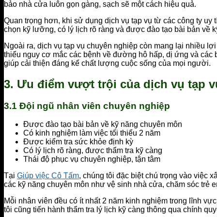
bảo nhà cửa luôn gọn gàng, sạch sẽ một cách hiệu quả.
Quan trọng hơn, khi sử dụng dịch vụ tạp vụ từ các công ty uy 
chọn kỹ lưỡng, có lý lịch rõ ràng và được đào tạo bài bản về
Ngoài ra, dịch vụ tạp vụ chuyên nghiệp còn mang lại nhiều lợ
thiểu nguy cơ mắc các bệnh về đường hô hấp, dị ứng và các bệ
giúp cải thiện đáng kể chất lượng cuộc sống của mọi người.
3. Ưu điểm vượt trội của dịch vụ tạp 
3.1 Đội ngũ nhân viên chuyên nghiệp
Được đào tạo bài bản về kỹ năng chuyên môn
Có kinh nghiệm làm việc tối thiểu 2 năm
Được kiểm tra sức khỏe định kỳ
Có lý lịch rõ ràng, được thẩm tra kỹ càng
Thái độ phục vụ chuyên nghiệp, tận tâm
Tại
Giúp việc Cô Tấm
, chúng tôi đặc biệt chú trọng vào việc
các kỹ năng chuyên môn như vệ sinh nhà cửa, chăm sóc trẻ e
Mỗi nhân viên đều có ít nhất 2 năm kinh nghiệm trong lĩnh vự
tôi cũng tiến hành thẩm tra lý lịch kỹ càng thông qua chính q