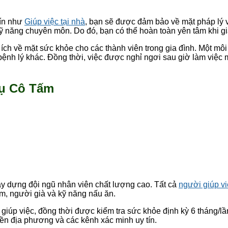
tín như
Giúp việc tại nhà
, bạn sẽ được đảm bảo về mặt pháp lý v
 kỹ năng chuyên môn. Do đó, bạn có thể hoàn toàn yên tâm khi g
i ích về mặt sức khỏe cho các thành viên trong gia đình. Một m
nh lý khác. Đồng thời, việc được nghỉ ngơi sau giờ làm việc mệ
vụ Cô Tấm
 xây dựng đội ngũ nhân viên chất lượng cao. Tất cả
người giúp v
m, người già và kỹ năng nấu ăn.
c giúp việc, đồng thời được kiểm tra sức khỏe định kỳ 6 tháng/
uyền địa phương và các kênh xác minh uy tín.