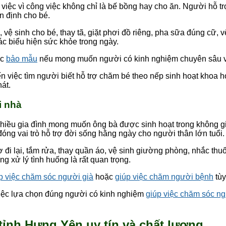
việc vì công việc không chỉ là bế bồng hay cho ăn. Người hỗ tr
ổn định cho bé.
vệ sinh cho bé, thay tã, giặt phơi đồ riêng, pha sữa đúng cữ, v
ác biểu hiện sức khỏe trong ngày.
ặc
bảo mẫu
nếu mong muốn người có kinh nghiệm chuyên sâu v
 việc tìm người biết hỗ trợ chăm bé theo nếp sinh hoạt khoa họ
át.
i nhà
nhiều gia đình mong muốn ông bà được sinh hoạt trong không gi
óng vai trò hỗ trợ đời sống hằng ngày cho người thân lớn tuổi.
 đi lại, tắm rửa, thay quần áo, vệ sinh giường phòng, nhắc thu
g xử lý tình huống là rất quan trọng.
p việc chăm sóc người già
hoặc
giúp việc chăm người bệnh
tùy
 việc lựa chọn đúng người có kinh nghiệm
giúp việc chăm sóc ng
 tỉnh Hưng Yên uy tín và chất lượng