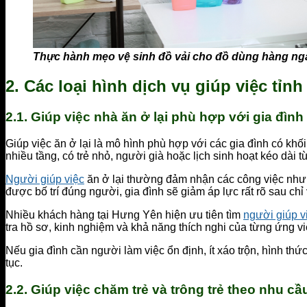
Thực hành mẹo vệ sinh đồ vải cho đồ dùng hàng ng
2. Các loại hình dịch vụ giúp việc tỉ
2.1. Giúp việc nhà ăn ở lại phù hợp với gia đình
Giúp việc ăn ở lại là mô hình phù hợp với các gia đình có khố
nhiều tầng, có trẻ nhỏ, người già hoặc lịch sinh hoạt kéo dài
Người giúp việc
ăn ở lại thường đảm nhận các công việc như qu
được bố trí đúng người, gia đình sẽ giảm áp lực rất rõ sau chỉ
Nhiều khách hàng tại Hưng Yên hiện ưu tiên tìm
người giúp v
tra hồ sơ, kinh nghiệm và khả năng thích nghi của từng ứng viê
Nếu gia đình cần người làm việc ổn định, ít xáo trộn, hình thứ
tục.
2.2. Giúp việc chăm trẻ và trông trẻ theo nhu cầ