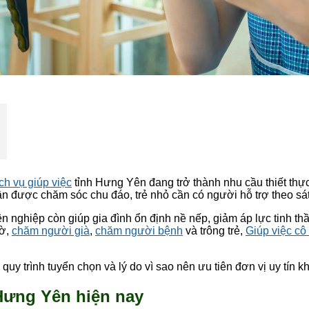
ch vụ giúp việc
tỉnh Hưng Yên đang trở thành nhu cầu thiết thực
cần được chăm sóc chu đáo, trẻ nhỏ cần có người hỗ trợ theo sá
nghiệp còn giúp gia đình ổn định nề nếp, giảm áp lực tinh thần
iờ,
chăm người già
,
chăm người bệnh
và trông trẻ,
Giúp việc c
, quy trình tuyển chọn và lý do vì sao nên ưu tiên đơn vị uy tín k
 Hưng Yên hiện nay