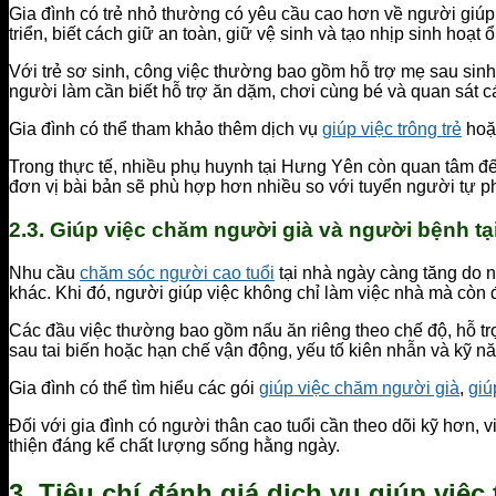
Gia đình có trẻ nhỏ thường có yêu cầu cao hơn về người giúp 
triển, biết cách giữ an toàn, giữ vệ sinh và tạo nhịp sinh hoạt 
Với trẻ sơ sinh, công việc thường bao gồm hỗ trợ mẹ sau sinh, 
người làm cần biết hỗ trợ ăn dặm, chơi cùng bé và quan sát c
Gia đình có thể tham khảo thêm dịch vụ
giúp việc trông trẻ
ho
Trong thực tế, nhiều phụ huynh tại Hưng Yên còn quan tâm đến
đơn vị bài bản sẽ phù hợp hơn nhiều so với tuyển người tự ph
2.3. Giúp việc chăm người già và người bệnh tạ
Nhu cầu
chăm sóc người cao tuổi
tại nhà ngày càng tăng do 
khác. Khi đó, người giúp việc không chỉ làm việc nhà mà còn đ
Các đầu việc thường bao gồm nấu ăn riêng theo chế độ, hỗ trợ
sau tai biến hoặc hạn chế vận động, yếu tố kiên nhẫn và kỹ năn
Gia đình có thể tìm hiểu các gói
giúp việc chăm người già
,
giú
Đối với gia đình có người thân cao tuổi cần theo dõi kỹ hơn,
thiện đáng kể chất lượng sống hằng ngày.
3. Tiêu chí đánh giá dịch vụ giúp việc