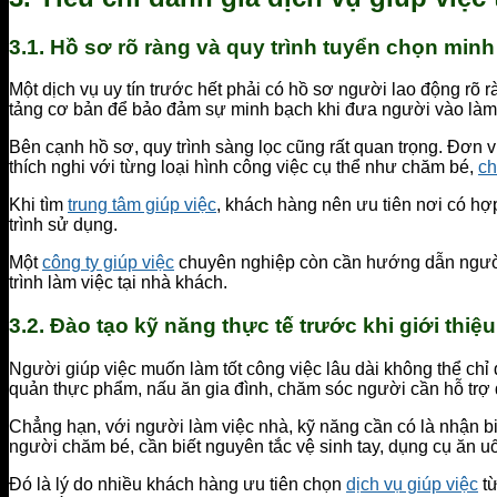
3.1. Hồ sơ rõ ràng và quy trình tuyển chọn min
Một dịch vụ uy tín trước hết phải có hồ sơ người lao động rõ 
tảng cơ bản để bảo đảm sự minh bạch khi đưa người vào làm v
Bên cạnh hồ sơ, quy trình sàng lọc cũng rất quan trọng. Đơn 
thích nghi với từng loại hình công việc cụ thể như chăm bé,
ch
Khi tìm
trung tâm giúp việc
, khách hàng nên ưu tiên nơi có hợ
trình sử dụng.
Một
công ty giúp việc
chuyên nghiệp còn cần hướng dẫn người l
trình làm việc tại nhà khách.
3.2. Đào tạo kỹ năng thực tế trước khi giới thiệ
Người giúp việc muốn làm tốt công việc lâu dài không thể ch
quản thực phẩm, nấu ăn gia đình, chăm sóc người cần hỗ trợ đ
Chẳng hạn, với người làm việc nhà, kỹ năng cần có là nhận biết
người chăm bé, cần biết nguyên tắc vệ sinh tay, dụng cụ ăn u
Đó là lý do nhiều khách hàng ưu tiên chọn
dịch vụ giúp việc
từ