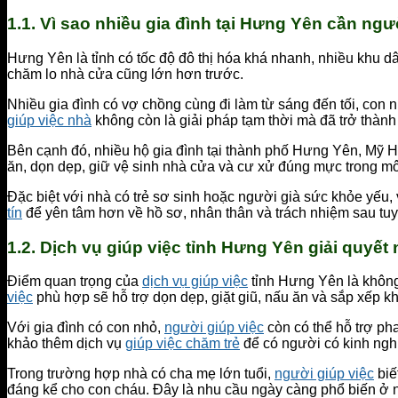
1.1. Vì sao nhiều gia đình tại Hưng Yên cần ng
Hưng Yên là tỉnh có tốc độ đô thị hóa khá nhanh, nhiều khu dâ
chăm lo nhà cửa cũng lớn hơn trước.
Nhiều gia đình có vợ chồng cùng đi làm từ sáng đến tối, con 
giúp việc nhà
không còn là giải pháp tạm thời mà đã trở thành 
Bên cạnh đó, nhiều hộ gia đình tại thành phố Hưng Yên, Mỹ 
ăn, dọn dẹp, giữ vệ sinh nhà cửa và cư xử đúng mực trong mô
Đặc biệt với nhà có trẻ sơ sinh hoặc người già sức khỏe yếu,
tín
để yên tâm hơn về hồ sơ, nhân thân và trách nhiệm sau tu
1.2. Dịch vụ giúp việc tỉnh Hưng Yên giải quyết
Điểm quan trọng của
dịch vụ giúp việc
tỉnh Hưng Yên là không 
việc
phù hợp sẽ hỗ trợ dọn dẹp, giặt giũ, nấu ăn và sắp xếp 
Với gia đình có con nhỏ,
người giúp việc
còn có thể hỗ trợ ph
khảo thêm dịch vụ
giúp việc chăm trẻ
để có người có kinh ngh
Trong trường hợp nhà có cha mẹ lớn tuổi,
người giúp việc
biế
đáng kể cho con cháu. Đây là nhu cầu ngày càng phổ biến ở n