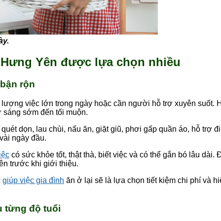
ày.
nh Hưng Yên được lựa chọn nhiều
 bận rộn
i lượng việc lớn trong ngày hoặc cần người hỗ trợ xuyên suốt. 
 từ sáng sớm đến tối muộn.
ét dọn, lau chùi, nấu ăn, giặt giũ, phơi gấp quần áo, hỗ trợ đ
 vài ngày đầu.
iệc
có sức khỏe tốt, thật thà, biết việc và có thể gắn bó lâu dài
n trước khi giới thiệu.
c
giúp việc gia đình
ăn ở lại sẽ là lựa chọn tiết kiệm chi phí và 
u từng độ tuổi