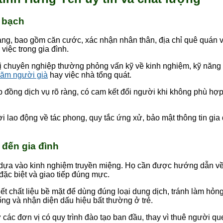
h bạch
ràng, bao gồm căn cước, xác nhận nhân thân, địa chỉ quê quán v
iệc trong gia đình.
vị chuyên nghiệp thường phỏng vấn kỹ về kinh nghiệm, kỹ năng 
ăm người già
hay việc nhà tổng quát.
p đồng dịch vụ rõ ràng, có cam kết đổi người khi không phù hợp
ao động về tác phong, quy tắc ứng xử, bảo mật thông tin gia 
u đến gia đình
ỉ dựa vào kinh nghiệm truyền miệng. Họ cần được hướng dẫn về 
ặc biệt và giao tiếp đúng mực.
 chất liệu bề mặt để dùng đúng loại dung dịch, tránh làm hỏng đ
ống và nhận diện dấu hiệu bất thường ở trẻ.
 các đơn vị có quy trình đào tạo ban đầu, thay vì thuê người q