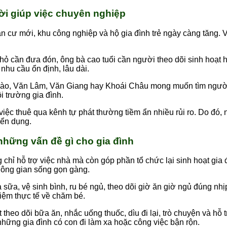
ười giúp việc chuyên nghiệp
n cư mới, khu công nghiệp và hộ gia đình trẻ ngày càng tăng. V
nhỏ cần đưa đón, ông bà cao tuổi cần người theo dõi sinh hoạt
nhu cầu ổn định, lâu dài.
Hào, Văn Lâm, Văn Giang hay Khoái Châu mong muốn tìm người đ
i trường gia đình.
 việc thuê qua kênh tự phát thường tiềm ẩn nhiều rủi ro. Do đó
yển dụng.
 những vấn đề gì cho gia đình
chỉ hỗ trợ việc nhà mà còn góp phần tổ chức lại sinh hoạt gia
không gian sống gọn gàng.
a sữa, vệ sinh bình, ru bé ngủ, theo dõi giờ ăn giờ ngủ đúng nh
iệm thực tế về chăm bé.
t theo dõi bữa ăn, nhắc uống thuốc, dìu đi lại, trò chuyện và h
hững gia đình có con đi làm xa hoặc công việc bận rộn.