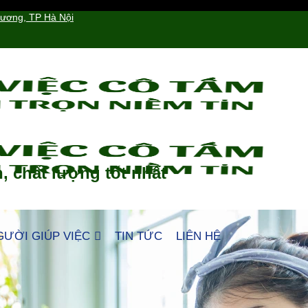
hương, TP Hà Nội
, chất lượng tốt nhất
GƯỜI GIÚP VIỆC
TIN TỨC
LIÊN HỆ