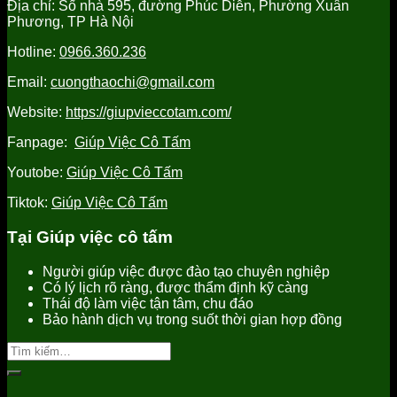
Địa chỉ: Số nhà 595, đường Phúc Diễn, Phường Xuân
tại
Yên
Hưng
Phương, TP Hà Nội
Hưng
uy
Yên
Yên
tín,
uy
Hotline:
0966.360.236
uy
chất
tín
tín
lượng
Email:
cuongthaochi@gmail.com
tốt
nhất
Website:
https://giupvieccotam.com/
Fanpage:
Giúp Việc Cô Tấm
Youtobe:
Giúp Việc Cô Tấm
Tiktok:
Giúp Việc Cô Tấm
Tại Giúp việc cô tấm
Người giúp việc được đào tạo chuyên nghiệp
Có lý lịch rõ ràng, được thẩm định kỹ càng
Thái độ làm việc tận tâm, chu đáo
Bảo hành dịch vụ trong suốt thời gian hợp đồng
Tìm
kiếm: