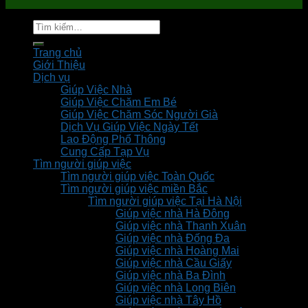
Tìm
kiếm:
Trang chủ
Giới Thiệu
Dịch vụ
Giúp Việc Nhà
Giúp Việc Chăm Em Bé
Giúp Việc Chăm Sóc Người Già
Dịch Vụ Giúp Việc Ngày Tết
Lao Động Phổ Thông
Cung Cấp Tạp Vụ
Tìm người giúp việc
Tìm người giúp việc Toàn Quốc
Tìm người giúp việc miền Bắc
Tìm người giúp việc Tại Hà Nội
Giúp việc nhà Hà Đông
Giúp việc nhà Thanh Xuân
Giúp việc nhà Đống Đa
Giúp việc nhà Hoàng Mai
Giúp việc nhà Cầu Giấy
Giúp việc nhà Ba Đình
Giúp việc nhà Long Biên
Giúp việc nhà Tây Hồ