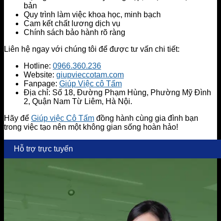
bản
Quy trình làm việc khoa học, minh bạch
Cam kết chất lương dịch vụ
Chính sách bảo hành rõ ràng
Liên hệ ngay với chúng tôi để được tư vấn chi tiết:
Hotline:
0966.360.236
Website:
giupvieccotam.com
Fanpage:
Giúp Việc cô Tấm
Địa chỉ: Số 18, Đường Phạm Hùng, Phường Mỹ Đình
2, Quận Nam Từ Liêm, Hà Nội.
Hãy để
Giúp việc Cô Tấm
đồng hành cùng gia đình bạn
trong việc tạo nên một không gian sống hoàn hảo!
Hỗ trợ trực tuyến