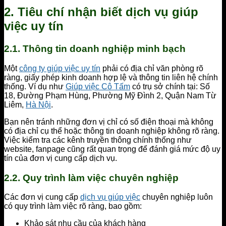
2. Tiêu chí nhận biết dịch vụ giúp
việc uy tín
2.1. Thông tin doanh nghiệp minh bạch
Một
công ty giúp việc uy tín
phải có địa chỉ văn phòng rõ
ràng, giấy phép kinh doanh hợp lệ và thông tin liên hệ chính
thống. Ví dụ như
Giúp việc Cô Tấm
có trụ sở chính tại: Số
18, Đường Phạm Hùng, Phường Mỹ Đình 2, Quận Nam Từ
Liêm,
Hà Nội
.
Bạn nên tránh những đơn vị chỉ có số điện thoại mà không
có địa chỉ cụ thể hoặc thông tin doanh nghiệp không rõ ràng.
Việc kiểm tra các kênh truyền thông chính thống như
website, fanpage cũng rất quan trọng để đánh giá mức độ uy
tín của đơn vị cung cấp dịch vụ.
2.2. Quy trình làm việc chuyên nghiệp
Các đơn vị cung cấp
dịch vụ giúp việc
chuyên nghiệp luôn
có quy trình làm việc rõ ràng, bao gồm:
Khảo sát nhu cầu của khách hàng