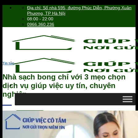
Skip
Địa chỉ: Số nhà 595, đường Phúc Diễn, Phường Xuân
to
Phương, TP Hà Nội
content
08:00 - 22:00
0966.360.236
Tin tức
Nhà sạch bong chỉ với 3 mẹo chọn
dịch vụ giúp việc uy tín, chuyên
nghiệp
0966.360.236
Tìm
kiếm: