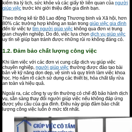
kiểm tra lý lịch, sức khỏe và các giấy tờ liên quan của
người
giúp việc
trước khi giới thiệu đến gia đình bạn.
Theo thống kê từ Bộ Lao động Thương binh và Xã hội, hơn
80% các trường hợp không an toàn trong
giúp việc gia đình
đến từ việc tự
tìm người giúp việc
không qua đơn vị trung
gian chuyên nghiệp. Do đó, việc lựa chọn
dịch vụ giúp việc
uy tín sẽ giúp bạn tránh được những rủi ro không đáng có.
1.2. Đảm bảo chất lượng công việc
Khi làm việc với các đơn vị cung cấp dịch vụ giúp việc
chuyên nghiệp,
người giúp việc
thường được đào tạo bài
bản về kỹ năng dọn dẹp, vệ sinh và quy trình làm việc khoa
học. Họ nắm rõ cách sử dụng các thiết bị, hóa chất tẩy rửa
an toàn và hiệu quả.
Ngoài ra, các công ty uy tín thường có chế độ bảo hành dịch
vụ, sẵn sàng thay đổi người giúp việc nếu không đáp ứng
được yêu cầu của gia đình. Điều này giúp đảm bảo chất
lượng công việc luôn ở mức tốt nhất.