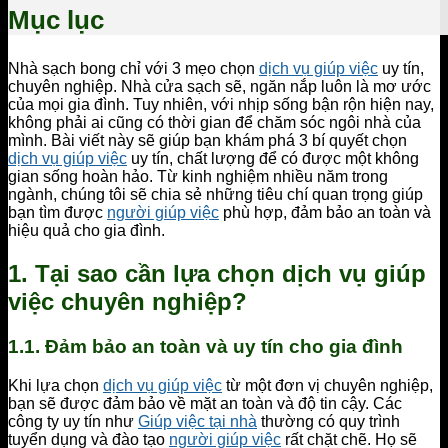
Mục lục
Nhà sạch bong chỉ với 3 mẹo chọn
dịch vụ giúp việc
uy tín,
chuyên nghiệp. Nhà cửa sạch sẽ, ngăn nắp luôn là mơ ước
của mọi gia đình. Tuy nhiên, với nhịp sống bận rộn hiện nay,
không phải ai cũng có thời gian để chăm sóc ngôi nhà của
mình. Bài viết này sẽ giúp bạn khám phá 3 bí quyết chọn
dịch vụ giúp việc
uy tín, chất lượng để có được một không
gian sống hoàn hảo. Từ kinh nghiệm nhiều năm trong
ngành, chúng tôi sẽ chia sẻ những tiêu chí quan trọng giúp
bạn tìm được
người giúp việc
phù hợp, đảm bảo an toàn và
hiệu quả cho gia đình.
1. Tại sao cần lựa chọn dịch vụ giúp
việc chuyên nghiệp?
1.1. Đảm bảo an toàn và uy tín cho gia đình
Khi lựa chọn
dịch vụ giúp việc
từ một đơn vị chuyên nghiệp,
bạn sẽ được đảm bảo về mặt an toàn và độ tin cậy. Các
công ty uy tín như
Giúp việc tại nhà
thường có quy trình
tuyển dụng và đào tạo
người giúp việc
rất chặt chẽ. Họ sẽ