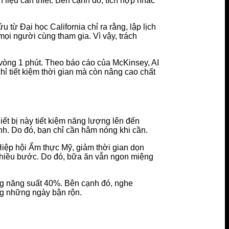
liệu cần thiết. Bên cạnh đó, tích hợp nhắc
 từ Đại học California chỉ ra rằng, lập lịch
mọi người cùng tham gia. Vì vậy, trách
 vòng 1 phút. Theo báo cáo của McKinsey, AI
hỉ tiết kiệm thời gian mà còn nâng cao chất
ết bị này tiết kiệm năng lượng lên đến
nh. Do đó, bạn chỉ cần hâm nóng khi cần.
Hiệp hội Ẩm thực Mỹ, giảm thời gian dọn
 nhiều bước. Do đó, bữa ăn vẫn ngon miệng
ăng năng suất 40%. Bên cạnh đó, nghe
ng những ngày bận rộn.