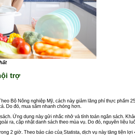
hất
ội trợ
 Theo Bộ Nông nghiệp Mỹ, cách này giảm lãng phí thực phẩm 25%.
t cá. Do đó, mua sắm nhanh chóng hơn.
sách. Ứng dụng này gửi nhắc nhở và tính toán ngân sách. Khảo 
Ngoài ra, cập nhật danh sách theo mùa vụ. Do đó, nguyên liệu lu
rong 2 giờ. Theo báo cáo của Statista, dịch vụ này tăng tiện l