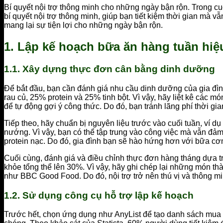
Bí quyết nội trợ thông minh cho những ngày bận rộn. Trong cuộ
bí quyết nội trợ thông minh, giúp bạn tiết kiệm thời gian mà 
mang lại sự tiện lợi cho những ngày bận rộn.
1. Lập kế hoạch bữa ăn hàng tuần hiệ
1.1. Xây dựng thực đơn cân bằng dinh dưỡng
Để bắt đầu, bạn cần đánh giá nhu cầu dinh dưỡng của gia đì
rau củ, 25% protein và 25% tinh bột. Vì vậy, hãy liệt kê các
để tự động gợi ý công thức. Do đó, bạn tránh lãng phí thời gi
Tiếp theo, hãy chuẩn bị nguyên liệu trước vào cuối tuần, ví d
nướng. Vì vậy, bạn có thể tập trung vào công việc mà vẫn đả
protein nạc. Do đó, gia đình bạn sẽ hào hứng hơn với bữa c
Cuối cùng, đánh giá và điều chỉnh thực đơn hàng tháng dựa tr
khỏe tổng thể lên 30%. Vì vậy, hãy ghi chép lại những món t
như BBC Good Food. Do đó, nội trợ trở nên thú vị và thông m
1.2. Sử dụng công cụ hỗ trợ lập kế hoạch
Trước hết, chọn ứng dụng như AnyList để tạo danh sách mua 