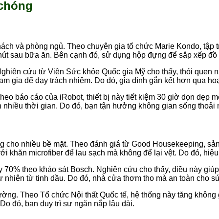
 chóng
hách và phòng ngủ. Theo chuyên gia tổ chức Marie Kondo, tập 
hút sau bữa ăn. Bên cạnh đó, sử dụng hộp đựng để sắp xếp đồ 
. Nghiên cứu từ Viện Sức khỏe Quốc gia Mỹ cho thấy, thói quen n
tham gia để dạy trách nhiệm. Do đó, gia đình gắn kết hơn qua hoạ
o báo cáo của iRobot, thiết bị này tiết kiệm 30 giờ dọn dẹp mỗ
n nhiều thời gian. Do đó, bạn tận hưởng không gian sống thoải 
ùng cho nhiều bề mặt. Theo đánh giá từ Good Housekeeping, sản
với khăn microfiber để lau sạch mà không để lại vệt. Do đó, hiệ
y 70% theo khảo sát Bosch. Nghiên cứu cho thấy, điều này giúp 
tự nhiên từ tinh dầu. Do đó, nhà cửa thơm tho mà an toàn cho s
tường. Theo Tổ chức Nội thất Quốc tế, hệ thống này tăng khôn
Do đó, bạn duy trì sự ngăn nắp lâu dài.