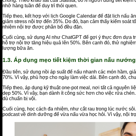
chóng. Theo khảo sát của Statista, 60% người dùng tiết kiệm 
nhở hàng tuần để duy trì thói quen.
Tiếp theo, kết hợp với lịch Google Calendar để đặt lịch nấu ăn 
giảm stress nội trợ đến 35%. Do đó, bạn cảm thấy kiểm soát tốt
nhiệm nội trợ được phân bổ đều đặn.
Cuối cùng, sử dụng AI như ChatGPT để gợi ý thực đơn dựa trê
hỗ trợ nội trợ tăng hiệu quả lên 50%. Bên cạnh đó, thử nghiệm
lượng bữa ăn.
1.3. Áp dụng mẹo tiết kiệm thời gian nấu nướng
Đầu tiên, sử dụng nồi áp suất để nấu nhanh các món hầm, giảm
70%. Vì vậy, phù hợp cho ngày làm việc dài. Bên cạnh đó, chu
Tiếp theo, áp dụng kỹ thuật one-pot meal, nơi tất cả nguyên 
dẹp 50%. Vì vậy, bạn dành ít công sức hơn cho việc rửa chén
dù chuẩn bị vội.
Cuối cùng, học cách đa nhiệm, như cắt rau trong lúc nước sô
podcast về dinh dưỡng để vừa nấu vừa học hỏi. Vì vậy, nội tr