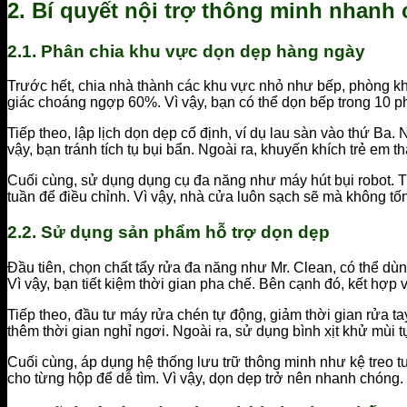
2. Bí quyết nội trợ thông minh nhanh
2.1. Phân chia khu vực dọn dẹp hàng ngày
Trước hết, chia nhà thành các khu vực nhỏ như bếp, phòng k
giác choáng ngợp 60%. Vì vậy, bạn có thể dọn bếp trong 10 p
Tiếp theo, lập lịch dọn dẹp cố định, ví dụ lau sàn vào thứ Ba
vậy, bạn tránh tích tụ bụi bẩn. Ngoài ra, khuyến khích trẻ em 
Cuối cùng, sử dụng dụng cụ đa năng như máy hút bụi robot. The
tuần để điều chỉnh. Vì vậy, nhà cửa luôn sạch sẽ mà không tố
2.2. Sử dụng sản phẩm hỗ trợ dọn dẹp
Đầu tiên, chọn chất tẩy rửa đa năng như Mr. Clean, có thể d
Vì vậy, bạn tiết kiệm thời gian pha chế. Bên cạnh đó, kết hợp 
Tiếp theo, đầu tư máy rửa chén tự động, giảm thời gian rửa ta
thêm thời gian nghỉ ngơi. Ngoài ra, sử dụng bình xịt khử mùi 
Cuối cùng, áp dụng hệ thống lưu trữ thông minh như kệ treo 
cho từng hộp để dễ tìm. Vì vậy, dọn dẹp trở nên nhanh chóng. 