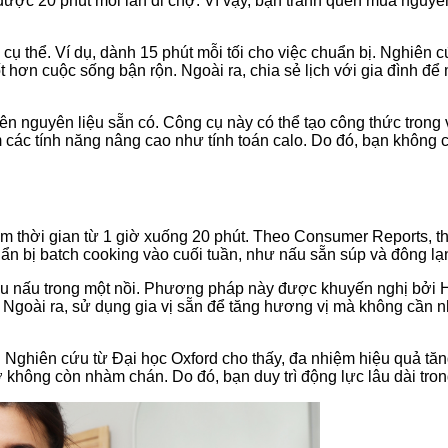
được 20 phút mỗi lần đi chợ. Vì vậy, bạn tránh quên mua nguyên 
cụ thể. Ví dụ, dành 15 phút mỗi tối cho việc chuẩn bị. Nghiên cứu
 hơn cuộc sống bận rộn. Ngoài ra, chia sẻ lịch với gia đình để 
n nguyên liệu sẵn có. Công cụ này có thể tạo công thức trong
 các tính năng nâng cao như tính toán calo. Do đó, bạn không c
 thời gian từ 1 giờ xuống 20 phút. Theo Consumer Reports, thi
ẩn bị batch cooking vào cuối tuần, như nấu sẵn súp và đông lạ
liệu nấu trong một nồi. Phương pháp này được khuyến nghị bởi 
. Ngoài ra, sử dụng gia vị sẵn để tăng hương vị mà không cần
i. Nghiên cứu từ Đại học Oxford cho thấy, đa nhiệm hiệu quả t
ợ không còn nhàm chán. Do đó, bạn duy trì động lực lâu dài tro