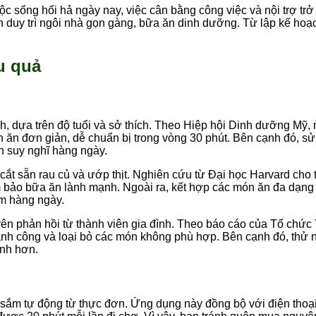
c sống hối hả ngày nay, việc cân bằng công việc và nội trợ trở 
vẫn duy trì ngôi nhà gọn gàng, bữa ăn dinh dưỡng. Từ lập kế hoạ
u quả
nh, dựa trên độ tuổi và sở thích. Theo Hiệp hội Dinh dưỡng M
 món ăn đơn giản, dễ chuẩn bị trong vòng 30 phút. Bên cạnh đó,
an suy nghĩ hàng ngày.
ụ cắt sẵn rau củ và ướp thịt. Nghiên cứu từ Đại học Harvard cho
m bảo bữa ăn lành mạnh. Ngoài ra, kết hợp các món ăn đa dạng
ơm hàng ngày.
ên phản hồi từ thành viên gia đình. Theo báo cáo của Tổ chức Y
hành công và loại bỏ các món không phù hợp. Bên cạnh đó, thử 
inh hơn.
sắm tự động từ thực đơn. Ứng dụng này đồng bộ với điện thoại