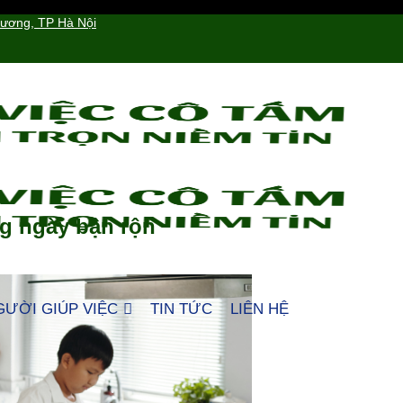
hương, TP Hà Nội
ng ngày bận rộn
GƯỜI GIÚP VIỆC
TIN TỨC
LIÊN HỆ