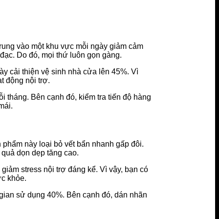
trung vào một khu vực mỗi ngày giảm cảm
đạc. Do đó, mọi thứ luôn gọn gàng.
ày cải thiện vệ sinh nhà cửa lên 45%. Vì
t động nội trợ.
i tháng. Bên cạnh đó, kiểm tra tiến độ hàng
mái.
 phẩm này loại bỏ vết bẩn nhanh gấp đôi.
u quả dọn dẹp tăng cao.
giảm stress nội trợ đáng kể. Vì vậy, bạn có
ức khỏe.
g gian sử dụng 40%. Bên cạnh đó, dán nhãn