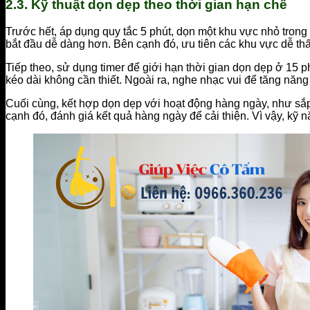
2.3. Kỹ thuật dọn dẹp theo thời gian hạn chế
Trước hết, áp dụng quy tắc 5 phút, dọn một khu vực nhỏ trong
bắt đầu dễ dàng hơn. Bên cạnh đó, ưu tiên các khu vực dễ thấ
Tiếp theo, sử dụng timer để giới hạn thời gian dọn dẹp ở 15 ph
kéo dài không cần thiết. Ngoài ra, nghe nhạc vui để tăng năng
Cuối cùng, kết hợp dọn dẹp với hoạt động hàng ngày, như sắp
cạnh đó, đánh giá kết quả hàng ngày để cải thiện. Vì vậy, kỹ