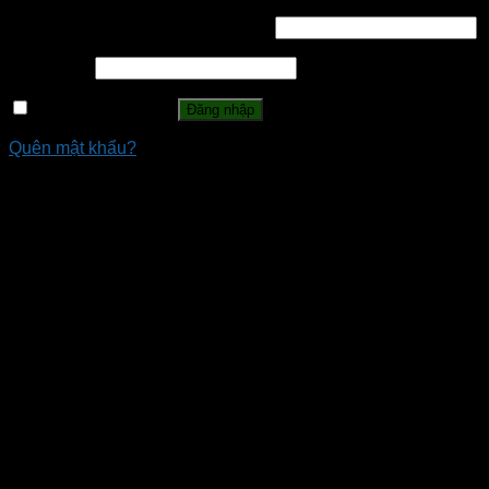
Tên tài khoản hoặc địa chỉ email
*
Mật khẩu
*
Ghi nhớ mật khẩu
Đăng nhập
Quên mật khẩu?