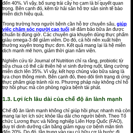
đến 40%. Vì vậy, bổ sung trái cây họ cam là bí quyết quan
trọng. Bên cạnh đó, kẽm từ hải sản hỗ trợ sản sinh tế bào
miễn dịch hiệu quả.
Trong trường hợp người bệnh cần hỗ trợ chuyên sâu,
giúp
việc chăm sóc người cao tuổi
sẽ đảm bảo bữa ăn được
chuẩn bị đúng giờ. Các chuyên gia khuyên dùng thực phẩm
giàu omega-3 để giảm viêm. Do đó, cá hồi nên xuất hiện
thường xuyên trong thực đơn. Kết quả mang lại là hệ miễn
dịch mạnh mẽ hơn, giảm thời gian nằm viện.
Nghiên cứu từ Journal of Nutrition chỉ ra rằng, probiotic từ
sữa chua có thể cải thiện hệ vi sinh đường ruột, tăng cường
miễn dịch lên 35%. Vì vậy, kết hợp chúng vào bữa sáng là
lựa chọn thông minh. Bên cạnh đó, theo dõi tình trạng dị ứng
thực phẩm giúp tránh rủi ro. Phương pháp này không chỉ hỗ
trợ hồi phục mà còn phòng ngừa bệnh tái phát.
1.3. Lợi ích lâu dài của chế độ ăn lành mạnh
Chế độ ăn lành mạnh không chỉ giúp hồi phục nhanh mà còn
mang lại lợi ích sức khỏe lâu dài cho người bệnh. Theo Tổ
chức Lương thực và Nông nghiệp Liên Hợp Quốc (FAO),
duy trì dinh dưỡng cân bằng giảm nguy cơ bệnh mãn tính
đến 20%. Do đó, tập trung vào rau củ hữu cơ là bước đi