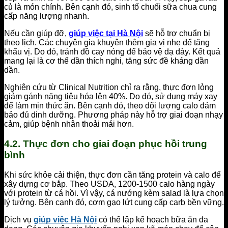
củ là món chính. Bên cạnh đó, sinh tố chuối sữa chua cung
cấp năng lượng nhanh.
Nếu cần giúp đỡ,
giúp việc tại Hà Nội
sẽ hỗ trợ chuẩn bị
theo lịch. Các chuyên gia khuyên thêm gia vị nhẹ để tăng
khẩu vị. Do đó, tránh đồ cay nóng để bảo vệ dạ dày. Kết quả
mang lại là cơ thể dần thích nghi, tăng sức đề kháng dần
dần.
Nghiên cứu từ Clinical Nutrition chỉ ra rằng, thực đơn lỏng
giảm gánh nặng tiêu hóa lên 40%. Do đó, sử dụng máy xay
để làm mịn thức ăn. Bên cạnh đó, theo dõi lượng calo đảm
bảo đủ dinh dưỡng. Phương pháp này hỗ trợ giai đoạn nhạy
cảm, giúp bệnh nhân thoải mái hơn.
4.2. Thực đơn cho giai đoạn phục hồi trung
bình
Khi sức khỏe cải thiện, thực đơn cần tăng protein và calo để
xây dựng cơ bắp. Theo USDA, 1200-1500 calo hàng ngày
với protein từ cá hồi. Vì vậy, cá nướng kèm salad là lựa chọn
lý tưởng. Bên cạnh đó, cơm gạo lứt cung cấp carb bền vững.
Dịch vụ
giúp việc Hà Nội
có thể lập kế hoạch bữa ăn đa