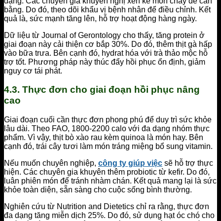
dạng. Các chuyên gia khuyến nghị xen kẽ món chay để cân
bằng. Do đó, theo dõi khẩu vị bệnh nhân để điều chỉnh. Kết
quả là, sức mạnh tăng lên, hỗ trợ hoạt động hàng ngày.
Dữ liệu từ Journal of Gerontology cho thấy, tăng protein ở
giai đoạn này cải thiện cơ bắp 30%. Do đó, thêm thịt gà hấp
vào bữa trưa. Bên cạnh đó, hydrat hóa với trà thảo mộc hỗ
trợ tốt. Phương pháp này thúc đẩy hồi phục ổn định, giảm
nguy cơ tái phát.
4.3. Thực đơn cho giai đoạn hồi phục nâng
cao
Giai đoạn cuối cần thực đơn phong phú để duy trì sức khỏe
lâu dài. Theo FAO, 1800-2200 calo với đa dạng nhóm thực
phẩm. Vì vậy, thịt bò xào rau kèm quinoa là món hay. Bên
cạnh đó, trái cây tươi làm món tráng miệng bổ sung vitamin.
Nếu muốn chuyên nghiệp,
công ty giúp việc
sẽ hỗ trợ thực
hiện. Các chuyên gia khuyên thêm probiotic từ kefir. Do đó,
luân phiên món để tránh nhàm chán. Kết quả mang lại là sức
khỏe toàn diện, sẵn sàng cho cuộc sống bình thường.
Nghiên cứu từ Nutrition and Dietetics chỉ ra rằng, thực đơn
đa dạng tăng miễn dịch 25%. Do đó, sử dụng hạt óc chó cho