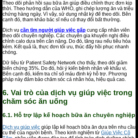
Theo dõi phản hồi sau bữa ăn giúp điều chỉnh thực đơn kịp
thời. Theo hướng dẫn của WHO, ghi chép lượng ăn và triệu
chứng hàng ngày. Vì vậy, sử dụng nhật ký để theo dõi. Bên
cạnh đó, tham khảo bác sĩ nếu có thay đổi bất thường.
Dịch vụ
cần tìm người giúp việc gấp
cung cấp nhân viên
theo dõi chuyên nghiệp. Các chuyên gia khuyến nghị điều
chỉnh calo dựa trên cân nặng. Do đó, tăng rau nếu tiêu hóa
kém. Kết quả là, thực đơn tối ưu, thúc đẩy hồi phục nhanh
chóng.
Dữ liệu từ Patient Safety Network cho thấy, theo dõi giảm
biến chứng 35%. Do đó, hỏi ý kiến bệnh nhân về khẩu vị.
Bên cạnh đó, kiểm tra chỉ số máu định kỳ hỗ trợ. Phương
pháp này đảm bảo chăm sóc cá nhân hóa, hiệu quả cao.
6. Vai trò của dịch vụ giúp việc trong
chăm sóc ăn uống
6.1. Hỗ trợ lập kế hoạch bữa ăn chuyên nghiệp
Dịch vụ giúp việc
giúp lập kế hoạch bữa ăn dựa trên nhu cầu
cụ thể của người bệnh. Theo kinh nghiệm từ
Giúp Việc Cô