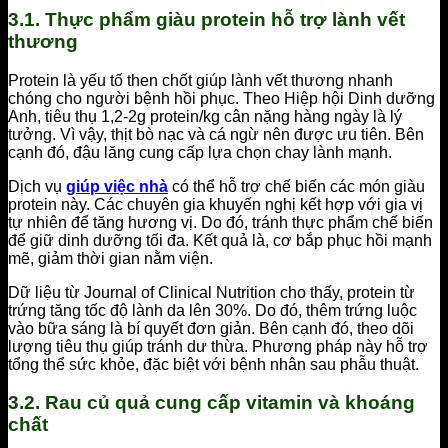
3.1. Thực phẩm giàu protein hỗ trợ lành vết
thương
Protein là yếu tố then chốt giúp lành vết thương nhanh
chóng cho người bệnh hồi phục. Theo Hiệp hội Dinh dưỡng
Anh, tiêu thụ 1,2-2g protein/kg cân nặng hàng ngày là lý
tưởng. Vì vậy, thịt bò nạc và cá ngừ nên được ưu tiên. Bên
cạnh đó, đậu lăng cung cấp lựa chọn chay lành mạnh.
Dịch vụ
giúp việc nhà
có thể hỗ trợ chế biến các món giàu
protein này. Các chuyên gia khuyến nghị kết hợp với gia vị
tự nhiên để tăng hương vị. Do đó, tránh thực phẩm chế biến
để giữ dinh dưỡng tối đa. Kết quả là, cơ bắp phục hồi mạnh
mẽ, giảm thời gian nằm viện.
Dữ liệu từ Journal of Clinical Nutrition cho thấy, protein từ
trứng tăng tốc độ lành da lên 30%. Do đó, thêm trứng luộc
vào bữa sáng là bí quyết đơn giản. Bên cạnh đó, theo dõi
lượng tiêu thụ giúp tránh dư thừa. Phương pháp này hỗ trợ
tổng thể sức khỏe, đặc biệt với bệnh nhân sau phẫu thuật.
3.2. Rau củ quả cung cấp vitamin và khoáng
chất