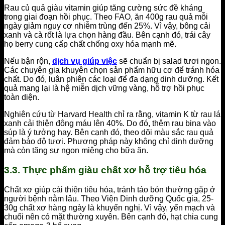
Rau củ quả giàu vitamin giúp tăng cường sức đề kháng
trong giai đoạn hồi phục. Theo FAO, ăn 400g rau quả mỗi
ngày giảm nguy cơ nhiễm trùng đến 25%. Vì vậy, bông cải
xanh và cà rốt là lựa chọn hàng đầu. Bên cạnh đó, trái cây
họ berry cung cấp chất chống oxy hóa mạnh mẽ.
Nếu bận rộn,
dịch vụ giúp việc
sẽ chuẩn bị salad tươi ngon.
Các chuyên gia khuyên chọn sản phẩm hữu cơ để tránh hóa
chất. Do đó, luân phiên các loại để đa dạng dinh dưỡng. Kết
quả mang lại là hệ miễn dịch vững vàng, hỗ trợ hồi phục
toàn diện.
Nghiên cứu từ Harvard Health chỉ ra rằng, vitamin K từ rau lá
xanh cải thiện đông máu lên 40%. Do đó, thêm rau bina vào
súp là ý tưởng hay. Bên cạnh đó, theo dõi màu sắc rau quả
đảm bảo độ tươi. Phương pháp này không chỉ dinh dưỡng
mà còn tăng sự ngon miệng cho bữa ăn.
3.3. Thực phẩm giàu chất xơ hỗ trợ tiêu hóa
Chất xơ giúp cải thiện tiêu hóa, tránh táo bón thường gặp ở
người bệnh nằm lâu. Theo Viện Dinh dưỡng Quốc gia, 25-
30g chất xơ hàng ngày là khuyến nghị. Vì vậy, yến mạch và
chuối nên có mặt thường xuyên. Bên cạnh đó, hạt chia cung