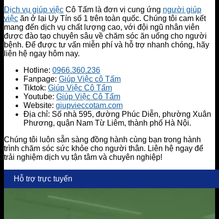
Dịch vụ giúp việc
Cô Tấm là đơn vị cung ứng
người giúp
việc
ăn ở lại Uy Tín số 1 trên toàn quốc. Chúng tôi cam kết
mang đến dịch vụ chất lượng cao, với đội ngũ nhân viên
được đào tạo chuyên sâu về chăm sóc ăn uống cho người
bệnh. Để được tư vấn miễn phí và hỗ trợ nhanh chóng, hãy
liên hệ ngay hôm nay.
Hotline:
0966.360.236
Fanpage:
Giúp Việc cô Tấm
Tiktok:
Giúp Việc Cô Tấm
Youtube:
Giúp Việc Cô Tấm
Website:
giupvieccotam.com
Địa chỉ: Số nhà 595, đường Phúc Diễn, phường Xuân
Phương, quận Nam Từ Liêm, thành phố Hà Nội.
Chúng tôi luôn sẵn sàng đồng hành cùng bạn trong hành
trình chăm sóc sức khỏe cho người thân. Liên hệ ngay để
trải nghiệm dịch vụ tận tâm và chuyên nghiệp!
Hỗ trợ trực tuyến