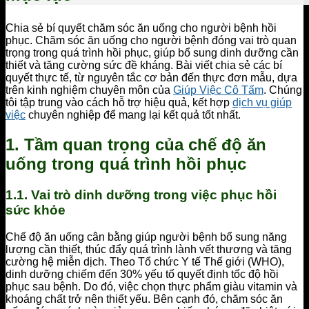
Chia sẻ bí quyết chăm sóc ăn uống cho người bệnh hồi
phục. Chăm sóc ăn uống cho người bệnh đóng vai trò quan
trọng trong quá trình hồi phục, giúp bổ sung dinh dưỡng cần
thiết và tăng cường sức đề kháng. Bài viết chia sẻ các bí
quyết thực tế, từ nguyên tắc cơ bản đến thực đơn mẫu, dựa
trên kinh nghiệm chuyên môn của
Giúp Việc Cô Tấm
. Chúng
tôi tập trung vào cách hỗ trợ hiệu quả, kết hợp
dịch vụ giúp
việc
chuyên nghiệp để mang lại kết quả tốt nhất.
1. Tầm quan trọng của chế độ ăn
uống trong quá trình hồi phục
1.1. Vai trò dinh dưỡng trong việc phục hồi
sức khỏe
Chế độ ăn uống cân bằng giúp người bệnh bổ sung năng
lượng cần thiết, thúc đẩy quá trình lành vết thương và tăng
cường hệ miễn dịch. Theo Tổ chức Y tế Thế giới (WHO),
dinh dưỡng chiếm đến 30% yếu tố quyết định tốc độ hồi
phục sau bệnh. Do đó, việc chọn thực phẩm giàu vitamin và
khoáng chất trở nên thiết yếu. Bên cạnh đó, chăm sóc ăn