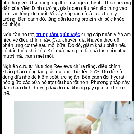
phù hợp với khả năng hấp thụ của người bệnh. Theo hướng
dẫn của Viện Dinh dưỡng, giai đoạn đầu nên tập trung vào
thức ăn lỏng, dễ nuốt. Vì vậy, súp rau củ là lựa chọn lý
tưởng. Bên cạnh đó, tăng dần lượng protein khi sức khỏe
cải thiện.
Nếu cần hỗ trợ,
trung tâm giúp việc
cung cấp nhân viên am
hiểu về điều chỉnh này. Các chuyên gia khuyên theo dõi
phản ứng cơ thể sau mỗi bữa. Do đó, giảm khẩu phần nếu
có dấu hiệu khó tiêu. Kết quả mang lại là quá trình hồi phục
mượt mà, tránh mệt mỏi.
Nghiên cứu từ Nutrition Reviews chỉ ra rằng, điều chỉnh
khẩu phần đúng tăng tốc độ phục hồi lên 35%. Do đó, sử
dụng đĩa nhỏ để kiểm soát lượng ăn. Bên cạnh đó, hydrat
hóa giữa các bữa hỗ trợ tiêu hóa tốt hơn. Phương pháp này
đảm bảo dinh dưỡng đầy đủ mà không gây quá tải cho cơ
thể.