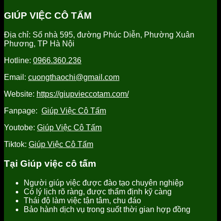
Hưng
chăm
giúp
người
Yên
sóc
việc
giúp
GIÚP VIỆC CÔ TẤM
uy
người
tỉnh
việc
tín
già
Hưng
tỉnh
Địa chỉ: Số nhà 595, đường Phúc Diễn, Phường Xuân
tại
Yên
Hưng
Phương, TP Hà Nội
Hưng
uy
Yên
Yên
tín,
uy
Hotline:
0966.360.236
uy
chất
tín
tín
lượng
Email:
cuongthaochi@gmail.com
tốt
nhất
Website:
https://giupvieccotam.com/
Fanpage:
Giúp Việc Cô Tấm
Youtobe:
Giúp Việc Cô Tấm
Tiktok:
Giúp Việc Cô Tấm
Tại Giúp việc cô tấm
Người giúp việc được đào tạo chuyên nghiệp
Có lý lịch rõ ràng, được thẩm định kỹ càng
Thái độ làm việc tận tâm, chu đáo
Bảo hành dịch vụ trong suốt thời gian hợp đồng