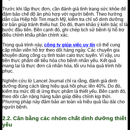
Trước khi lập thực đơn, cần đánh giá tình trạng sức khỏe để
đảm bảo chế độ ăn phù hợp với người bệnh. Theo hướng
dẫn của Hiệp hội Tim mạch Mỹ, kiểm tra chỉ số dinh dưỡng
cơ bản giúp tránh thiếu hụt. Do đó, tham khảo ý kiến bác sĩ là
bước đầu tiên. Bên cạnh đó, ghi chép lịch sử bệnh lý hỗ trợ
điều chỉnh khẩu phần chính xác.
Trong quá trình này,
công ty giúp việc uy tín
có thể cung
cấp nhân viên hỗ trợ theo dõi hàng ngày. Các chuyên gia
khuyên dùng công cụ tính toán calo trực tuyến. Vì vậy, ưu
tiên thực phẩm dễ tiêu hóa cho bệnh nhân yếu. Kết quả
mang lại là thực đơn cá nhân hóa, tối ưu hóa quá trình hồi
phục.
Nghiên cứu từ Lancet Journal chỉ ra rằng, đánh giá dinh
dưỡng đúng cách tăng hiệu quả hồi phục lên 40%. Do đó,
kiểm tra mức độ dị ứng thực phẩm là thiết yếu. Bên cạnh đó,
theo dõi cân nặng hàng tuần giúp điều chỉnh kịp thời.
Phương pháp này đảm bảo an toàn và hiệu quả lâu dài cho
người bệnh.
2.2. Cân bằng các nhóm chất dinh dưỡng thiết
yếu