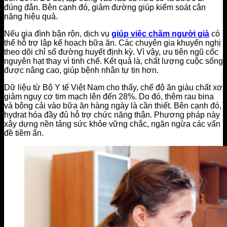
đúng đắn. Bên cạnh đó, giảm đường giúp kiểm soát cân
nặng hiệu quả.
Nếu gia đình bận rộn, dịch vụ
giúp việc chăm người già
có
thể hỗ trợ lập kế hoạch bữa ăn. Các chuyên gia khuyến nghị
theo dõi chỉ số đường huyết định kỳ. Vì vậy, ưu tiên ngũ cốc
nguyên hạt thay vì tinh chế. Kết quả là, chất lượng cuộc sống
được nâng cao, giúp bệnh nhân tự tin hơn.
Dữ liệu từ Bộ Y tế Việt Nam cho thấy, chế độ ăn giàu chất xơ
giảm nguy cơ tim mạch lên đến 28%. Do đó, thêm rau bina
và bông cải vào bữa ăn hàng ngày là cần thiết. Bên cạnh đó,
hydrat hóa đầy đủ hỗ trợ chức năng thận. Phương pháp này
xây dựng nền tảng sức khỏe vững chắc, ngăn ngừa các vấn
đề tiềm ẩn.