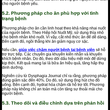
cho người bệnh yếu.
5.2. Phương pháp cho ăn phù hợp với tình
trạng bệnh
Phương pháp cho ăn cần linh hoạt theo khả năng nhai nuốt
của người bệnh. Theo Hiệp hội Nuốt Mỹ, sử dụng thìa nhỏ
cho bệnh nhân khó nuốt. Vì vậy, cắt nhỏ thức ăn để dễ dàng.
Bên cạnh đó, ngồi thẳng khi ăn giảm nguy cơ sặc.
Nếu cần,
giúp việc chăm người bệnh tại bệnh viện
sẽ hỗ
trợ trực tiếp. Các chuyên gia khuyên kiên nhẫn và khuyến
khích bệnh nhân. Do đó, theo dõi dấu hiệu mệt mỏi để dừng
kịp thời. Kết quả mang lại là bữa ăn hiệu quả, tăng hấp thụ
dinh dưỡng.
Nghiên cứu từ Dysphagia Journal chỉ ra rằng, phương pháp
đúng giảm sặc đến 40%. Do đó, sử dụng ống hút cho đồ
uống. Bên cạnh đó, hydrat hóa chậm rãi hỗ trợ tốt. Phương
pháp này không chỉ an toàn mà còn tăng sự thoải mái cho
người bệnh.
5.3. Theo dõi và điều chỉnh dựa trên phản hồi