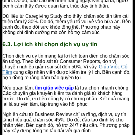
đình. Do đó, báo cáo tiến triển hàng ngày. Kết quả là, người
bệnh cảm thấy được quan tâm, thúc đẩy tinh thần.
Dữ liệu từ Caregiving Study cho thấy, chăm sóc tận tâm cải
thiện tâm lý 30%. Do đó, thêm yếu tố vui vẻ vào bữa ăn. Bên
cạnh đó, theo dõi sức khỏe tổng thể. Phương pháp này
không chỉ dinh dưỡng mà còn hỗ trợ cảm xúc.
6.3. Lợi ích khi chọn dịch vụ uy tín
Chọn dịch vụ uy tín mang lại lợi ích toàn diện cho chăm sóc
ăn uống. Theo khảo sát từ Consumer Reports, đơn vị
chuyên nghiệp giảm sai sót đến 50%. Vì vậy,
Giúp Việc Cô
Tấm
cung cấp nhân viên được kiểm tra lý lịch. Bên cạnh đó,
hợp đồng rõ ràng đảm bảo quyền lợi.
Nếu quan tâm,
tìm giúp việc gấp
là lựa chọn nhanh chóng.
Các chuyên gia khuyên kiểm tra đánh giá từ khách hàng
trước. Do đó, ưu tiên công ty có chứng nhận. Kết quả mang
lại là sự yên tâm, tập trung vào hồi phục.
Nghiên cứu từ Business Review chỉ ra rằng, dịch vụ uy tín
tăng hiệu quả chăm sóc 45%. Do đó, đào tạo định kỳ cho
nhân viên. Bên cạnh đó, hỗ trợ 24/7 nếu cần. Phương pháp
này xây dựng lòng tin lâu dài với gia đình.