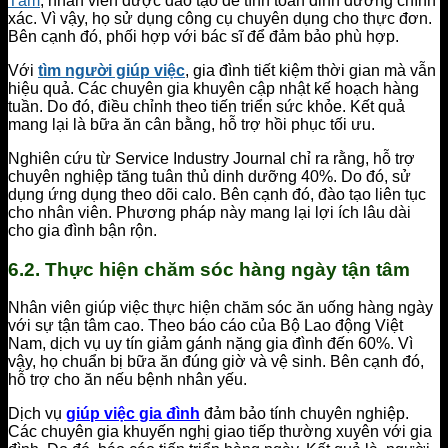
Tấm
, nhân viên được đào tạo để tính toán dinh dưỡng chính
xác. Vì vậy, họ sử dụng công cụ chuyên dụng cho thực đơn.
Bên cạnh đó, phối hợp với bác sĩ để đảm bảo phù hợp.
Với
tìm người giúp việc
, gia đình tiết kiệm thời gian mà vẫn
hiệu quả. Các chuyên gia khuyên cập nhật kế hoạch hàng
tuần. Do đó, điều chỉnh theo tiến triển sức khỏe. Kết quả
mang lại là bữa ăn cân bằng, hỗ trợ hồi phục tối ưu.
Nghiên cứu từ Service Industry Journal chỉ ra rằng, hỗ trợ
chuyên nghiệp tăng tuân thủ dinh dưỡng 40%. Do đó, sử
dụng ứng dụng theo dõi calo. Bên cạnh đó, đào tạo liên tục
cho nhân viên. Phương pháp này mang lại lợi ích lâu dài
cho gia đình bận rộn.
6.2. Thực hiện chăm sóc hàng ngày tận tâm
Nhân viên giúp việc thực hiện chăm sóc ăn uống hàng ngày
với sự tận tâm cao. Theo báo cáo của Bộ Lao động Việt
Nam, dịch vụ uy tín giảm gánh nặng gia đình đến 60%. Vì
vậy, họ chuẩn bị bữa ăn đúng giờ và vệ sinh. Bên cạnh đó,
hỗ trợ cho ăn nếu bệnh nhân yếu.
Dịch vụ
giúp việc gia đình
đảm bảo tính chuyên nghiệp.
Các chuyên gia khuyến nghị giao tiếp thường xuyên với gia