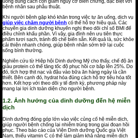
uống đúng cách còn giảm nguy cơ biến chứng, đặc biệt với
bệnh nhân sau phẫu thuật.
Khi người bệnh gặp khó khăn trong việc tự ăn uống, dịch vụ
giúp việc chăm người bệnh
có thể hỗ trợ hiệu quả. Các
chuyên gia dinh dưỡng khuyến nghị theo dõi chỉ số BMI để
điều chỉnh khẩu phần. Vì vậy, gia đình nên ưu tiên thực
phẩm tươi sạch, tránh đồ chế biến sẵn. Kết quả là, sức khỏe
cải thiện nhanh chóng, giúp bệnh nhân sớm trở lại cuộc
sống bình thường.
Nghiên cứu từ Hiệp hội Dinh dưỡng Mỹ cho thấy, chế độ ăn
giàu protein có thể tăng tốc độ phục hồi cơ bắp lên 25%. Do
đó, tích hợp thịt nạc và đậu vào bữa ăn hàng ngày là cần
thiết. Bên cạnh đó, hydrat hóa đúng cách hỗ trợ tiêu hóa tốt
hơn. Kết hợp với theo dõi y tế định kỳ, phương pháp này
mang lại lợi ích toàn diện cho người bệnh.
1.2. Ảnh hưởng của dinh dưỡng đến hệ miễn
dịch
Dinh dưỡng đóng góp lớn vào việc củng cố hệ miễn dịch,
giúp người bệnh chống lại nhiễm trùng trong giai đoạn hồi
phục. Theo báo cáo của Viện Dinh dưỡng Quốc gia Việt
Nam, thiếu vitamin C có thể làm giảm khả năng miễn dịch