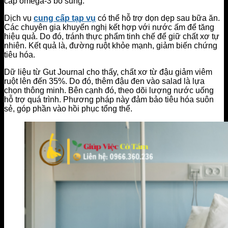
cấp omega-3 bổ sung.
Dịch vụ
cung cấp tạp vụ
có thể hỗ trợ dọn dẹp sau bữa ăn.
Các chuyên gia khuyến nghị kết hợp với nước ấm để tăng
hiệu quả. Do đó, tránh thực phẩm tinh chế để giữ chất xơ tự
nhiên. Kết quả là, đường ruột khỏe mạnh, giảm biến chứng
tiêu hóa.
Dữ liệu từ Gut Journal cho thấy, chất xơ từ đậu giảm viêm
ruột lên đến 35%. Do đó, thêm đậu đen vào salad là lựa
chọn thông minh. Bên cạnh đó, theo dõi lượng nước uống
hỗ trợ quá trình. Phương pháp này đảm bảo tiêu hóa suôn
sẻ, góp phần vào hồi phục tổng thể.