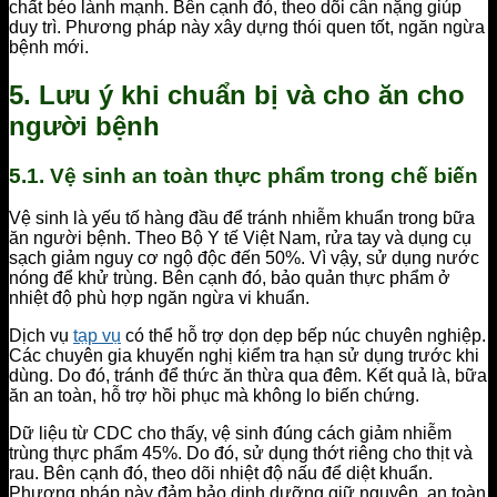
chất béo lành mạnh. Bên cạnh đó, theo dõi cân nặng giúp
duy trì. Phương pháp này xây dựng thói quen tốt, ngăn ngừa
bệnh mới.
5. Lưu ý khi chuẩn bị và cho ăn cho
người bệnh
5.1. Vệ sinh an toàn thực phẩm trong chế biến
Vệ sinh là yếu tố hàng đầu để tránh nhiễm khuẩn trong bữa
ăn người bệnh. Theo Bộ Y tế Việt Nam, rửa tay và dụng cụ
sạch giảm nguy cơ ngộ độc đến 50%. Vì vậy, sử dụng nước
nóng để khử trùng. Bên cạnh đó, bảo quản thực phẩm ở
nhiệt độ phù hợp ngăn ngừa vi khuẩn.
Dịch vụ
tạp vụ
có thể hỗ trợ dọn dẹp bếp núc chuyên nghiệp.
Các chuyên gia khuyến nghị kiểm tra hạn sử dụng trước khi
dùng. Do đó, tránh để thức ăn thừa qua đêm. Kết quả là, bữa
ăn an toàn, hỗ trợ hồi phục mà không lo biến chứng.
Dữ liệu từ CDC cho thấy, vệ sinh đúng cách giảm nhiễm
trùng thực phẩm 45%. Do đó, sử dụng thớt riêng cho thịt và
rau. Bên cạnh đó, theo dõi nhiệt độ nấu để diệt khuẩn.
Phương pháp này đảm bảo dinh dưỡng giữ nguyên, an toàn