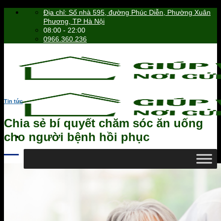
Skip
Địa chỉ: Số nhà 595, đường Phúc Diễn, Phường Xuân
to
Phương, TP Hà Nội
content
08:00 - 22:00
0966.360.236
Tin tức
Chia sẻ bí quyết chăm sóc ăn uống
cho người bệnh hồi phục
0966.360.236
Tìm
kiếm: