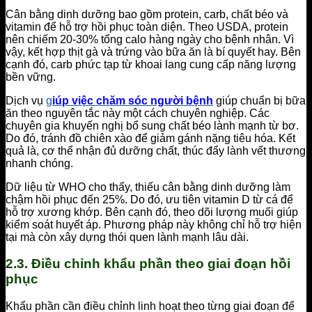
Cân bằng dinh dưỡng bao gồm protein, carb, chất béo và
vitamin để hỗ trợ hồi phục toàn diện. Theo USDA, protein
nên chiếm 20-30% tổng calo hàng ngày cho bệnh nhân. Vì
vậy, kết hợp thịt gà và trứng vào bữa ăn là bí quyết hay. Bên
cạnh đó, carb phức tạp từ khoai lang cung cấp năng lượng
bền vững.
Dịch vụ
g
iúp việc chăm sóc người bệnh
giúp chuẩn bị bữa
ăn theo nguyên tắc này một cách chuyên nghiệp. Các
chuyên gia khuyến nghị bổ sung chất béo lành mạnh từ bơ.
Do đó, tránh đồ chiên xào để giảm gánh nặng tiêu hóa. Kết
quả là, cơ thể nhận đủ dưỡng chất, thúc đẩy lành vết thương
nhanh chóng.
Dữ liệu từ WHO cho thấy, thiếu cân bằng dinh dưỡng làm
chậm hồi phục đến 25%. Do đó, ưu tiên vitamin D từ cá để
hỗ trợ xương khớp. Bên cạnh đó, theo dõi lượng muối giúp
kiểm soát huyết áp. Phương pháp này không chỉ hỗ trợ hiện
tại mà còn xây dựng thói quen lành mạnh lâu dài.
2.3. Điều chỉnh khẩu phần theo giai đoạn hồi
phục
Khẩu phần cần điều chỉnh linh hoạt theo từng giai đoạn để