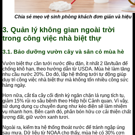
Chia sẻ mẹo vệ sinh phòng khách đơn giản và hiệu 
3. Quản lý không gian ngoài trời
trong công việc nhà biệt thự
3.1. Bảo dưỡng vườn cây và sân cỏ mùa hè
Vườn biệt thự cần tưới nước đều đặn, ít nhất 2 lần/tuần để
chống khô hạn, theo hướng dẫn từ USDA. Mùa hè làm tăng
nhu cầu nước 20%. Do đó, lắp hệ thống tưới tự động giúp
duy trì công việc nhà biệt thự mà không tốn nhiều công sức
hàng ngày.
Hơn nữa, cắt tỉa cây cối định kỳ ngăn chặn lá rụng tích tụ,
giảm 15% rủi ro sâu bệnh theo Hiệp hội Cảnh quan. Vì vậy,
sử dụng dụng cụ chuyên dụng như kéo điện sẽ làm nhiệm
vụ nhanh hơn. Bên cạnh đó, phân bón hữu cơ cải thiện chất
lượng đất, giữ vườn xanh tươi.
Ngoài ra, kiểm tra hệ thống thoát nước để tránh ngập úng
sau mưa. Dữ liệu từ NOAA cho thấy, mùa hè có 30% cơn