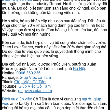
với ngắn hạn theo Industry Report. Họ thích ứng với thay đổi
mùa hè. Do đó, biệt thự luôn sẵn sàng cho kỳ nghỉ, giúp bạn
tận hưởng mà không bận tâm công việc nhà.
Hơn nữa, hỗ trợ khẩn cấp như dọn sau tiệc tùng. Dữ liệu từ
Angi cho thấy, 70% khách hàng đánh giá cao tính linh hoạt.
Vì vậy, chọn đơn vị uy tín đảm bảo sự hỗ trợ liên tục, đối phó
hiệu quả với mọi tình huống.
Bên cạnh đó, tích hợp dịch vụ bổ sung như chăm sóc vườn.
Theo LawnStarter, cách này tiết kiệm 20% thời gian tổng thể.
Do đó, đầu tư vào giúp việc là quyết định thông minh cho
công việc nhà biệt thự bền vững.
Địa chỉ: Số nhà 595, đường Phúc Diễn, phường Xuân
Phương, quận Nam Từ Liêm, thành phố
Hà Nội
.
Hotline:
0966.360.236
Fanpage:
Giúp Việc cô Tấm
Tiktok:
Giúp Việc Cô Tấm
Youtube:
Giúp Việc Cô Tấm
Website:
giupvieccotam.com
Dịch vụ giúp việc
Cô Tấm là đơn vị cung ứng
người giúp
việc
ăn ở lại Uy Tín số 1 trên toàn quốc. Với đội ngũ tận tâm,
chúng tôi hỗ trợ mọi nhu cầu từ dọn dẹp biệt thự đến chăm