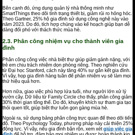
Bên cạnh đó, ứng dụng quản lý nhà thông minh như
SmartThings theo dõi tình trạng thiết bị, giảm rủi ro hỏng hóc.
Theo Gartner, 25% hộ gia đình sử dụng công nghệ này vào
năm 2023. Do đó, tích hợp chúng vào kế hoạch giúp bạn dễ
dàng đối phó với thách thức mùa hè.
2.3. Phân công nhiệm vụ cho thành viên gia
đình
Phân công công việc nhà biệt thự giúp giảm gánh nặng, với
trẻ em chịu trách nhiệm dọn phòng riêng. Theo nghiên cứu
từ Đại học Stanford, cách này tăng 40% sự gắn kết gia đình.
Vì vậy, họp gia đình hàng tuần để phân nhiệm vụ sẽ làm mọi
thứ hiệu quả hơn.
Hơn nữa, giao việc phù hợp lứa tuổi, như người lớn xử lý
vườn cây. Dữ liệu từ Family Circle cho thấy, phân công giảm
30% thời gian tổng thể. Do đó, khuyến khích sự tham gia tạo
thói quen tốt, giúp biệt thự luôn gọn gàng mùa hè.
Ngoài ra, sử dụng bảng phân công trực quan để theo dõi tiến
độ. Theo Psychology Today, phương pháp này cải thiện 25%
động lực. Vì vậy, nếu gia đình bận rộn, xem xét
giúp việc gia
đình
để hỗ trợ, đảm bảo mọi nhiệm vụ được hoàn thành kịp