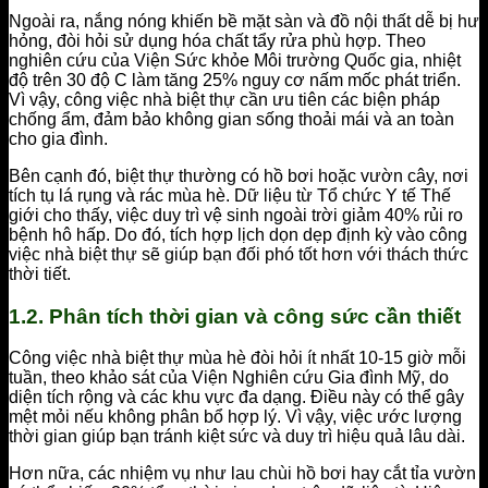
Ngoài ra, nắng nóng khiến bề mặt sàn và đồ nội thất dễ bị hư
hỏng, đòi hỏi sử dụng hóa chất tẩy rửa phù hợp. Theo
nghiên cứu của Viện Sức khỏe Môi trường Quốc gia, nhiệt
độ trên 30 độ C làm tăng 25% nguy cơ nấm mốc phát triển.
Vì vậy, công việc nhà biệt thự cần ưu tiên các biện pháp
chống ẩm, đảm bảo không gian sống thoải mái và an toàn
cho gia đình.
Bên cạnh đó, biệt thự thường có hồ bơi hoặc vườn cây, nơi
tích tụ lá rụng và rác mùa hè. Dữ liệu từ Tổ chức Y tế Thế
giới cho thấy, việc duy trì vệ sinh ngoài trời giảm 40% rủi ro
bệnh hô hấp. Do đó, tích hợp lịch dọn dẹp định kỳ vào công
việc nhà biệt thự sẽ giúp bạn đối phó tốt hơn với thách thức
thời tiết.
1.2. Phân tích thời gian và công sức cần thiết
Công việc nhà biệt thự mùa hè đòi hỏi ít nhất 10-15 giờ mỗi
tuần, theo khảo sát của Viện Nghiên cứu Gia đình Mỹ, do
diện tích rộng và các khu vực đa dạng. Điều này có thể gây
mệt mỏi nếu không phân bổ hợp lý. Vì vậy, việc ước lượng
thời gian giúp bạn tránh kiệt sức và duy trì hiệu quả lâu dài.
Hơn nữa, các nhiệm vụ như lau chùi hồ bơi hay cắt tỉa vườn