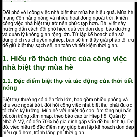
Đối phó với công việc nhà biệt thự mùa hè hiệu quả. Mùa hè
mang đến nắng nóng và nhiều hoạt động ngoài trời, khiến
công việc nhà biệt thự trở nên phức tạp hơn. Bài viết này
hướng dẫn cách đối phó hiệu quả với dọn dẹp, bảo dưỡng
và quản lý không gian rộng lớn. Từ lập kế hoạch đến sử
dụng dịch vụ chuyên nghiệp, bạn sẽ tìm thấy giải pháp tối ưu
để giữ biệt thự sạch sẽ, an toàn và tiết kiệm thời gian.
1. Hiểu rõ thách thức của công việc
nhà biệt thự mùa hè
1.1. Đặc điểm biệt thự và tác động của thời tiết
nóng
Biệt thự thường có diện tích lớn, bao gồm nhiều phòng và
khu vực ngoài trời, đòi hỏi công việc nhà biệt thự phải được
tổ chức kỹ lưỡng. Mùa hè với nhiệt độ cao làm tăng bụi bẩn
và côn trùng xâm nhập, theo báo cáo từ Hiệp hội Quản lý
Nhà ở Mỹ, có đến 70% hộ gia đình gặp vấn đề bụi tích tụ. Do
đó, việc hiểu rõ đặc điểm này giúp bạn lập kế hoạch dọn dẹp
hiệu quả hơn, tránh lãng phí thời gian.