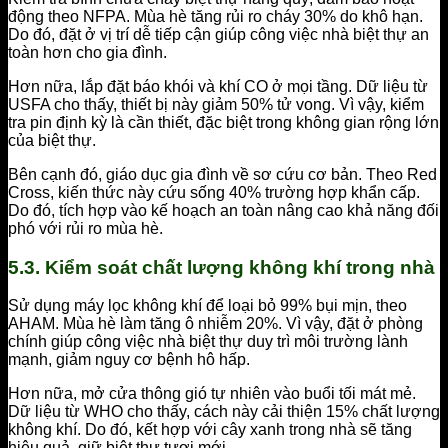
động theo NFPA. Mùa hè tăng rủi ro cháy 30% do khô hạn.
Do đó, đặt ở vị trí dễ tiếp cận giúp công việc nhà biệt thự an
toàn hơn cho gia đình.
Hơn nữa, lắp đặt báo khói và khí CO ở mọi tầng. Dữ liệu từ
USFA cho thấy, thiết bị này giảm 50% tử vong. Vì vậy, kiểm
tra pin định kỳ là cần thiết, đặc biệt trong không gian rộng lớn
của biệt thự.
Bên cạnh đó, giáo dục gia đình về sơ cứu cơ bản. Theo Red
Cross, kiến thức này cứu sống 40% trường hợp khẩn cấp.
Do đó, tích hợp vào kế hoạch an toàn nâng cao khả năng đối
phó với rủi ro mùa hè.
5.3. Kiểm soát chất lượng không khí trong nhà
Sử dụng máy lọc không khí để loại bỏ 99% bụi mịn, theo
AHAM. Mùa hè làm tăng ô nhiễm 20%. Vì vậy, đặt ở phòng
chính giúp công việc nhà biệt thự duy trì môi trường lành
mạnh, giảm nguy cơ bệnh hô hấp.
Hơn nữa, mở cửa thông gió tự nhiên vào buổi tối mát mẻ.
Dữ liệu từ WHO cho thấy, cách này cải thiện 15% chất lượng
không khí. Do đó, kết hợp với cây xanh trong nhà sẽ tăng
hiệu quả, giữ biệt thự tươi mới.