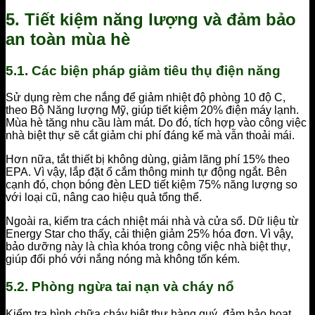
5. Tiết kiệm năng lượng và đảm bảo
an toàn mùa hè
5.1. Các biện pháp giảm tiêu thụ điện năng
Sử dụng rèm che nắng để giảm nhiệt độ phòng 10 độ C,
theo Bộ Năng lượng Mỹ, giúp tiết kiệm 20% điện máy lạnh.
Mùa hè tăng nhu cầu làm mát. Do đó, tích hợp vào công việc
nhà biệt thự sẽ cắt giảm chi phí đáng kể mà vẫn thoải mái.
Hơn nữa, tắt thiết bị không dùng, giảm lãng phí 15% theo
EPA. Vì vậy, lắp đặt ổ cắm thông minh tự động ngắt. Bên
cạnh đó, chọn bóng đèn LED tiết kiệm 75% năng lượng so
với loại cũ, nâng cao hiệu quả tổng thể.
Ngoài ra, kiểm tra cách nhiệt mái nhà và cửa sổ. Dữ liệu từ
Energy Star cho thấy, cải thiện giảm 25% hóa đơn. Vì vậy,
bảo dưỡng này là chìa khóa trong công việc nhà biệt thự,
giúp đối phó với nắng nóng mà không tốn kém.
5.2. Phòng ngừa tai nạn và cháy nổ
Kiểm tra bình chữa cháy biệt thự hàng quý, đảm bảo hoạt