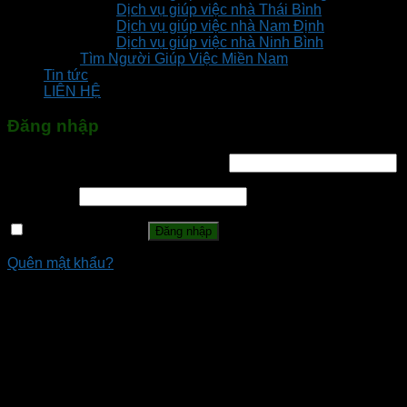
Dịch vụ giúp việc nhà Thái Bình
Dịch vụ giúp việc nhà Nam Định
Dịch vụ giúp việc nhà Ninh Bình
Tìm Người Giúp Việc Miền Nam
Tin tức
LIÊN HỆ
Đăng nhập
Tên tài khoản hoặc địa chỉ email
*
Mật khẩu
*
Ghi nhớ mật khẩu
Đăng nhập
Quên mật khẩu?