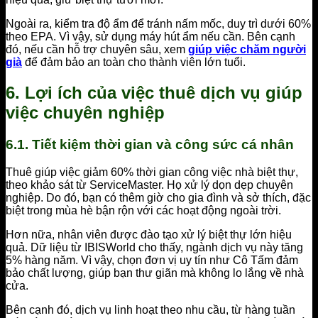
Ngoài ra, kiểm tra độ ẩm để tránh nấm mốc, duy trì dưới 60%
theo EPA. Vì vậy, sử dụng máy hút ẩm nếu cần. Bên cạnh
đó, nếu cần hỗ trợ chuyên sâu, xem
giúp việc chăm người
già
để đảm bảo an toàn cho thành viên lớn tuổi.
6. Lợi ích của việc thuê dịch vụ giúp
việc chuyên nghiệp
6.1. Tiết kiệm thời gian và công sức cá nhân
Thuê giúp việc giảm 60% thời gian công việc nhà biệt thự,
theo khảo sát từ ServiceMaster. Họ xử lý dọn dẹp chuyên
nghiệp. Do đó, bạn có thêm giờ cho gia đình và sở thích, đặc
biệt trong mùa hè bận rộn với các hoạt động ngoài trời.
Hơn nữa, nhân viên được đào tạo xử lý biệt thự lớn hiệu
quả. Dữ liệu từ IBISWorld cho thấy, ngành dịch vụ này tăng
5% hàng năm. Vì vậy, chọn đơn vị uy tín như Cô Tấm đảm
bảo chất lượng, giúp bạn thư giãn mà không lo lắng về nhà
cửa.
Bên cạnh đó, dịch vụ linh hoạt theo nhu cầu, từ hàng tuần