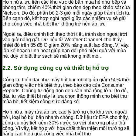
Hơn nữa, ưu tiên các khu vực dễ bẩn mùa hè như bếp và
phòng tắm, chiếm 40% thời gian dọn dẹp theo khảo sát của
Nielsen. Do đó, phân bổ 2-3 giờ mỗi ngày giúp tránh tích tụ.
Bên cạnh đó, kết hợp nghỉ ngơi giữa các nhiệm vụ sẽ giữ
cho công việc nhà biệt thự không trở nên áp lực.
Ngoài ra, điều chỉnh lịch theo thời tiết, tránh dọn ngoài trời
vào giờ nắng gắt. Dữ liệu từ Weather Channel cho thấy,
nhiệt độ trên 35 độ C giảm 20% năng suất lao động. Vì vậy,
lập kế hoạch linh hoạt giúp bạn đối phó hiệu quả với mùa
hè, duy trì biệt thự sạch sẽ mà không mệt mỏi.
2.2. Sử dụng công cụ và thiết bị hỗ trợ
Công cụ hiện đại như máy hút bụi robot giúp giảm 50% thời
gian công việc nhà biệt thự, theo báo cáo của Consumer
Reports. Chúng tự động dọn dẹp sàn nhà rộng lớn. Do đó,
đầu tư vào thiết bị này là lựa chọn thông minh cho biệt thự
mùa hè, tiết kiệm công sức đáng kể.
Hơn nữa, máy rửa áp lực cao lý tưởng cho khu vực ngoài
trời, loại bỏ bụi bẩn nhanh chóng. Dữ liệu từ EPA cho thấy,
công cụ này tiết kiệm 30% nước so với phương pháp thủ
công. Vì vậy, kết hợp với hóa chất thân thiện môi trường sẽ
nâng cao hiệu quả công việc nhà biệt thự.