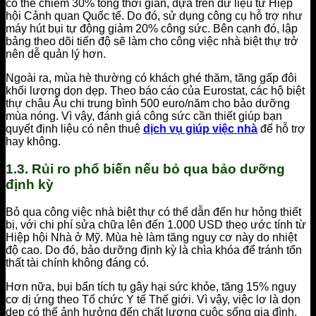
có thể chiếm 30% tổng thời gian, dựa trên dữ liệu từ Hiệp
hội Cảnh quan Quốc tế. Do đó, sử dụng công cụ hỗ trợ như
máy hút bụi tự động giảm 20% công sức. Bên cạnh đó, lập
bảng theo dõi tiến độ sẽ làm cho công việc nhà biệt thự trở
nên dễ quản lý hơn.
Ngoài ra, mùa hè thường có khách ghé thăm, tăng gấp đôi
khối lượng dọn dẹp. Theo báo cáo của Eurostat, các hộ biệt
thự châu Âu chi trung bình 500 euro/năm cho bảo dưỡng
mùa nóng. Vì vậy, đánh giá công sức cần thiết giúp bạn
quyết định liệu có nên thuê
dịch vụ giúp việc nhà
để hỗ trợ
hay không.
1.3. Rủi ro phổ biến nếu bỏ qua bảo dưỡng
định kỳ
Bỏ qua công việc nhà biệt thự có thể dẫn đến hư hỏng thiết
bị, với chi phí sửa chữa lên đến 1.000 USD theo ước tính từ
Hiệp hội Nhà ở Mỹ. Mùa hè làm tăng nguy cơ này do nhiệt
độ cao. Do đó, bảo dưỡng định kỳ là chìa khóa để tránh tổn
thất tài chính không đáng có.
Hơn nữa, bụi bẩn tích tụ gây hại sức khỏe, tăng 15% nguy
cơ dị ứng theo Tổ chức Y tế Thế giới. Vì vậy, việc lơ là dọn
dẹp có thể ảnh hưởng đến chất lượng cuộc sống gia đình.