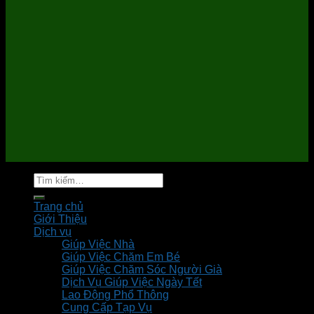
Tìm
kiếm:
Trang chủ
Giới Thiệu
Dịch vụ
Giúp Việc Nhà
Giúp Việc Chăm Em Bé
Giúp Việc Chăm Sóc Người Già
Dịch Vụ Giúp Việc Ngày Tết
Lao Động Phổ Thông
Cung Cấp Tạp Vụ