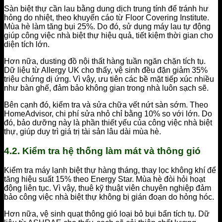
Sàn biệt thự cần lau bằng dung dịch trung tính để tránh hư
hỏng do nhiệt, theo khuyến cáo từ Floor Covering Institute.
Mùa hè làm tăng bụi 25%. Do đó, sử dụng máy lau tự động
giúp công việc nhà biệt thự hiệu quả, tiết kiệm thời gian cho
diện tích lớn.
Hơn nữa, dusting đồ nội thất hàng tuần ngăn chặn tích tụ.
Dữ liệu từ Allergy UK cho thấy, vệ sinh đều đặn giảm 35%
triệu chứng dị ứng. Vì vậy, ưu tiên các bề mặt tiếp xúc nhiều
như bàn ghế, đảm bảo không gian trong nhà luôn sạch sẽ.
Bên cạnh đó, kiểm tra và sửa chữa vết nứt sàn sớm. Theo
HomeAdvisor, chi phí sửa nhỏ chỉ bằng 10% so với lớn. Do
đó, bảo dưỡng này là phần thiết yếu của công việc nhà biệt
thự, giúp duy trì giá trị tài sản lâu dài mùa hè.
4.2. Kiểm tra hệ thống làm mát và thông gió
Kiểm tra máy lạnh biệt thự hàng tháng, thay lọc không khí để
tăng hiệu suất 15% theo Energy Star. Mùa hè đòi hỏi hoạt
động liên tục. Vì vậy, thuê kỹ thuật viên chuyên nghiệp đảm
bảo công việc nhà biệt thự không bị gián đoạn do hỏng hóc.
Hơn nữa, vệ sinh quạt thông gió loại bỏ bụi bẩn tích tụ. Dữ