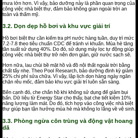
mưa lớn hơn. Vì vậy, bảo dưỡng này là phần quan trọng của
công việc nhà biệt thự, đảm bảo không gian ngoài trời an
toàn và thẩm mỹ.
3.2. Dọn dẹp hồ bơi và khu vực giải trí
Hồ bơi biệt thự cần kiểm tra pH nước hàng tuần, duy trì mức
7.2-7.8 theo tiêu chuẩn CDC để tránh vi khuẩn. Mùa hè tăng
tần suất sử dụng 40%. Do đó, sử dụng máy lọc tự động giúp
công việc nhà biệt thự trở nên đơn giản, giữ nước sạch sẽ.
Hơn nữa, lau chùi bề mặt hồ và đồ nội thất ngoài trời bằng
chất tẩy nhẹ. Theo Pool Research, bảo dưỡng định kỳ giảm
25% chi phí sửa chữa. Vì vậy, lập lịch dọn hàng ngày ngăn
chặn rêu mốc, đảm bảo khu vực giải trí luôn sẵn sàng.
Bên cạnh đó, che chắn hồ khi không sử dụng để giảm bụi
bẩn. Dữ liệu từ Energy Star cho thấy, bạt che tiết kiệm 10%
năng lượng làm mát. Do đó, tích hợp vào công việc nhà biệt
thự giúp bạn tận hưởng mùa hè mà không lo lắng về vệ sinh.
3.3. Phòng ngừa côn trùng và động vật hoang
dã