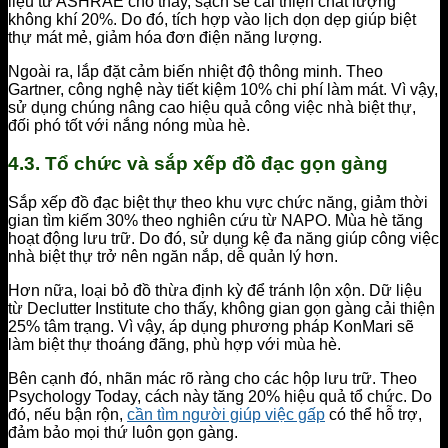
liệu từ ASHRAE cho thấy, sạch sẽ cải thiện chất lượng
không khí 20%. Do đó, tích hợp vào lịch dọn dẹp giúp biệt
thự mát mẻ, giảm hóa đơn điện năng lượng.
Ngoài ra, lắp đặt cảm biến nhiệt độ thông minh. Theo
Gartner, công nghệ này tiết kiệm 10% chi phí làm mát. Vì vậy,
sử dụng chúng nâng cao hiệu quả công việc nhà biệt thự,
đối phó tốt với nắng nóng mùa hè.
4.3. Tổ chức và sắp xếp đồ đạc gọn gàng
Sắp xếp đồ đạc biệt thự theo khu vực chức năng, giảm thời
gian tìm kiếm 30% theo nghiên cứu từ NAPO. Mùa hè tăng
hoạt động lưu trữ. Do đó, sử dụng kệ đa năng giúp công việc
nhà biệt thự trở nên ngăn nắp, dễ quản lý hơn.
Hơn nữa, loại bỏ đồ thừa định kỳ để tránh lộn xộn. Dữ liệu
từ Declutter Institute cho thấy, không gian gọn gàng cải thiện
25% tâm trạng. Vì vậy, áp dụng phương pháp KonMari sẽ
làm biệt thự thoáng đãng, phù hợp với mùa hè.
Bên cạnh đó, nhãn mác rõ ràng cho các hộp lưu trữ. Theo
Psychology Today, cách này tăng 20% hiệu quả tổ chức. Do
đó, nếu bận rộn,
cần tìm người giúp việc gấp
có thể hỗ trợ,
đảm bảo mọi thứ luôn gọn gàng.