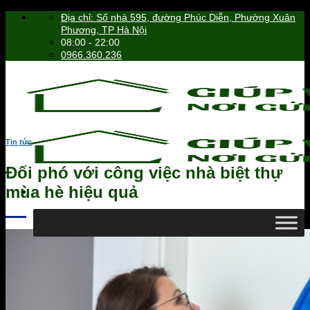
Skip
Địa chỉ: Số nhà 595, đường Phúc Diễn, Phường Xuân
to
Phương, TP Hà Nội
content
08:00 - 22:00
0966.360.236
Tin tức
Đối phó với công việc nhà biệt thự
mùa hè hiệu quả
0966.360.236
Tìm
kiếm: