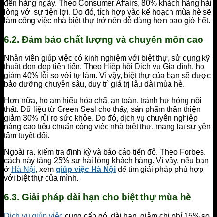
đến hàng ngày. Theo Consumer Affairs, 80% khách hàng hài
lòng với sự tiện lợi. Do đó, tích hợp vào kế hoạch mùa hè sẽ
làm công việc nhà biệt thự trở nên dễ dàng hơn bao giờ hết.
6.2. Đảm bảo chất lượng và chuyên môn cao
Nhân viên giúp việc có kinh nghiệm với biệt thự, sử dụng kỹ
thuật dọn dẹp tiên tiến. Theo Hiệp hội Dịch vụ Gia đình, họ
giảm 40% lỗi so với tự làm. Vì vậy, biệt thự của bạn sẽ được
bảo dưỡng chuyên sâu, duy trì giá trị lâu dài mùa hè.
Hơn nữa, họ am hiểu hóa chất an toàn, tránh hư hỏng nội
thất. Dữ liệu từ Green Seal cho thấy, sản phẩm thân thiện
giảm 30% rủi ro sức khỏe. Do đó, dịch vụ chuyên nghiệp
nâng cao tiêu chuẩn công việc nhà biệt thự, mang lại sự yên
tâm tuyệt đối.
Ngoài ra, kiểm tra định kỳ và báo cáo tiến độ. Theo Forbes,
cách này tăng 25% sự hài lòng khách hàng. Vì vậy, nếu bạn
ở
Hà Nội
, xem
giúp việc Hà Nội
để tìm giải pháp phù hợp
với biệt thự của mình.
6.3. Giải pháp dài hạn cho biệt thự mùa hè
Dịch vụ giúp việc
cung cấp gói dài hạn, giảm chi phí 15% so