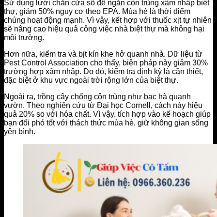
Sử dụng lưới chắn cửa sổ để ngăn côn trùng xâm nhập biệt
thự, giảm 50% nguy cơ theo EPA. Mùa hè là thời điểm
chúng hoạt động mạnh. Vì vậy, kết hợp với thuốc xịt tự nhiên
sẽ nâng cao hiệu quả công việc nhà biệt thự mà không hại
môi trường.
Hơn nữa, kiểm tra và bịt kín khe hở quanh nhà. Dữ liệu từ
Pest Control Association cho thấy, biện pháp này giảm 30%
trường hợp xâm nhập. Do đó, kiểm tra định kỳ là cần thiết,
đặc biệt ở khu vực ngoài trời rộng lớn của biệt thự.
Ngoài ra, trồng cây chống côn trùng như bạc hà quanh
vườn. Theo nghiên cứu từ Đại học Cornell, cách này hiệu
quả 20% so với hóa chất. Vì vậy, tích hợp vào kế hoạch giúp
bạn đối phó tốt với thách thức mùa hè, giữ không gian sống
yên bình.