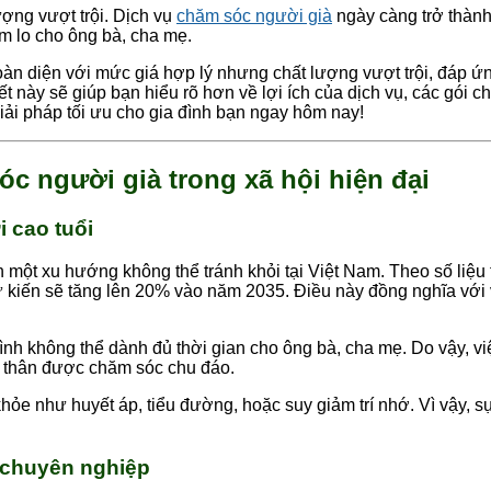
ợng vượt trội. Dịch vụ
chăm sóc người già
ngày càng trở thành 
m lo cho ông bà, cha mẹ.
toàn diện với mức giá hợp lý nhưng chất lượng vượt trội, đáp 
ết này sẽ giúp bạn hiểu rõ hơn về lợi ích của dịch vụ, các gói 
iải pháp tối ưu cho gia đình bạn ngay hôm nay!
c người già trong xã hội hiện đại
 cao tuổi
nh một xu hướng không thể tránh khỏi tại Việt Nam. Theo số liệu
ự kiến sẽ tăng lên 20% vào năm 2035. Điều này đồng nghĩa với
ình không thể dành đủ thời gian cho ông bà, cha mẹ. Do vậy, v
i thân được chăm sóc chu đáo.
ỏe như huyết áp, tiểu đường, hoặc suy giảm trí nhớ. Vì vậy, s
 chuyên nghiệp