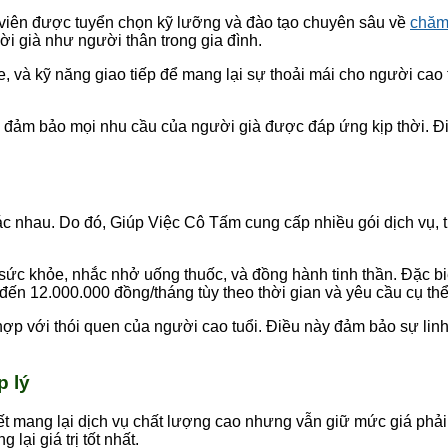
n viên được tuyển chọn kỹ lưỡng và đào tạo chuyên sâu về
chăm
ời già như người thân trong gia đình.
 và kỹ năng giao tiếp để mang lại sự thoải mái cho người cao t
, đảm bảo mọi nhu cầu của người già được đáp ứng kịp thời. Đi
ác nhau. Do đó, Giúp Việc Cô Tấm cung cấp nhiều gói dịch vụ, 
 sức khỏe, nhắc nhở uống thuốc, và đồng hành tinh thần. Đặc bi
đến 12.000.000 đồng/tháng tùy theo thời gian và yêu cầu cụ thể
 hợp với thói quen của người cao tuổi. Điều này đảm bảo sự linh
p lý
t mang lại dịch vụ chất lượng cao nhưng vẫn giữ mức giá phải c
lại giá trị tốt nhất.