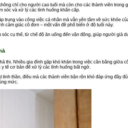
, không chỉ cho người cao tuổi mà còn cho các thành viên trong 
m sóc và xử lý các tình huống khẩn cấp.
tập trung vào công việc cá nhân mà vẫn yên tâm về sức khỏe của
nh cảm giác cô đơn – một vấn đề phổ biến ở độ tuổi này.
 sóc cụ thể, từ chế độ ăn uống đến vận động, giúp người già du
hà
hả thi. Nhiều gia đình gặp khó khăn trong việc cân bằng giữa c
y tế cơ bản để xử lý các tình huống bất ngờ.
tinh thần, điều mà các thành viên bận rộn khó đáp ứng đầy đủ.
đúng mức.