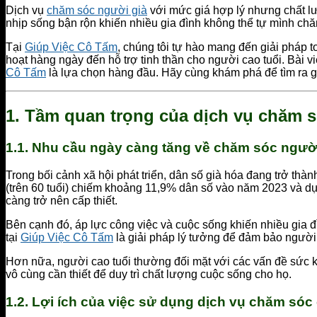
Dịch vụ
chăm sóc người già
với mức giá hợp lý nhưng chất lư
nhịp sống bận rộn khiến nhiều gia đình không thể tự mình chă
Tại
Giúp Việc Cô Tấm
, chúng tôi tự hào mang đến giải pháp 
hoạt hàng ngày đến hỗ trợ tinh thần cho người cao tuổi. Bài vi
Cô Tấm
là lựa chọn hàng đầu. Hãy cùng khám phá để tìm ra g
1.
Tầm quan trọng của dịch vụ chăm só
1.1.
Nhu cầu ngày càng tăng về chăm sóc người
Trong bối cảnh xã hội phát triển, dân số già hóa đang trở thà
(trên 60 tuổi) chiếm khoảng 11,9% dân số vào năm 2023 và d
càng trở nên cấp thiết.
Bên cạnh đó, áp lực công việc và cuộc sống khiến nhiều gia đ
tại
Giúp Việc Cô Tấm
là giải pháp lý tưởng để đảm bảo ngườ
Hơn nữa, người cao tuổi thường đối mặt với các vấn đề sức kh
vô cùng cần thiết để duy trì chất lượng cuộc sống cho họ.
1.2.
Lợi ích của việc sử dụng dịch vụ chăm sóc