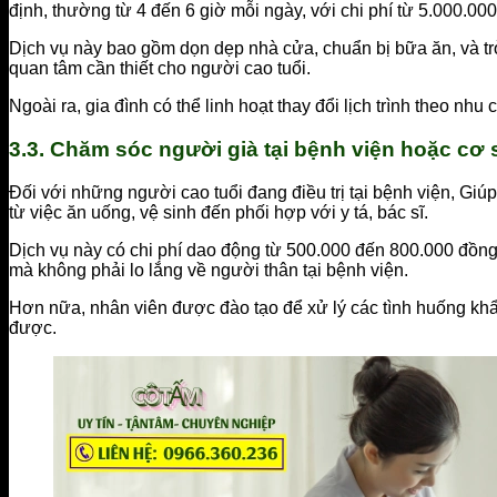
định, thường từ 4 đến 6 giờ mỗi ngày, với chi phí từ 5.000.00
Dịch vụ này bao gồm dọn dẹp nhà cửa, chuẩn bị bữa ăn, và tr
quan tâm cần thiết cho người cao tuổi.
Ngoài ra, gia đình có thể linh hoạt thay đổi lịch trình theo n
3.3.
Chăm sóc người già tại bệnh viện hoặc cơ s
Đối với những người cao tuổi đang điều trị tại bệnh viện, Giú
từ việc ăn uống, vệ sinh đến phối hợp với y tá, bác sĩ.
Dịch vụ này có chi phí dao động từ 500.000 đến 800.000 đồng/n
mà không phải lo lắng về người thân tại bệnh viện.
Hơn nữa, nhân viên được đào tạo để xử lý các tình huống khẩ
được.