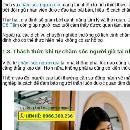
Dịch vụ
chăm sóc người già
mang lại nhiều lợi ích thiết thực
bởi đội ngũ nhân viên được đào tạo bài bản, hiểu rõ cách chă
Thứ hai, gia đình sẽ giảm bớt gánh nặng tâm lý và thời gian, 
Cô Tấm
còn giúp người cao tuổi cảm thấy được quan tâm, trá
Ngoài ra, các dịch vụ chuyên nghiệp thường có lịch trình chăm
đình khó có thể thực hiện nếu không có sự hỗ trợ.
1.3.
Thách thức khi tự chăm sóc người già tại n
Việc tự
chăm sóc người già
tại nhà không phải lúc nào cũng k
căng thẳng kéo dài. Hơn nữa, không phải ai cũng có kiến thức 
Thêm vào đó, người cao tuổi thường cần sự đồng hành về mặt 
nghiệp là cách để đảm bảo người thân luôn được quan tâm 