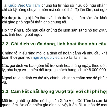
Tại
Giúp Việc Cô Tấm
, chúng tôi tự hào sở hữu đội ngũ nhâ
chỉ có kỹ năng chuyên môn mà còn có thái độ tận tâm, coi ngư
Họ được trang bị kiến thức về dinh dưỡng, chăm sóc sức khỏe,
khi giao phó người thân cho chúng tôi.
Hơn thế nữa, đội ngũ của chúng tôi luôn sẵn sàng hỗ trợ 24/7
các tình huống bất ngờ.
2.2.
Gói dịch vụ đa dạng, linh hoạt theo nhu cầu
Chúng tôi hiểu rằng mỗi gia đình có hoàn cảnh và nhu cầu kh
toàn thời gian với
người giúp việc
ăn ở lại tại nhà.
Các gói dịch vụ bao gồm hỗ trợ sinh hoạt hàng ngày, theo dõi
lý, phù hợp với nhiều đối tượng khách hàng, chỉ từ 8.000.000 
Ngoài ra, gia đình có thể tùy chỉnh lịch trình chăm sóc để phù
vụ.
2.3.
Cam kết chất lượng vượt trội với chi phí hợ
Một trong những điểm nổi bật của Giúp Việc Cô Tấm là cam kế
quan tâm lớn của nhiều gia đình, vì vậy luôn tối ưu hóa để mang 