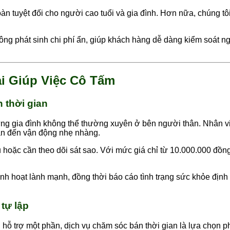
oàn tuyệt đối cho người cao tuổi và gia đình. Hơn nữa, chúng tô
g phát sinh chi phí ẩn, giúp khách hàng dễ dàng kiểm soát ngân
ại Giúp Việc Cô Tấm
 thời gian
ng gia đình không thể thường xuyên ở bên người thân. Nhân viên
hân đến vận động nhẹ nhàng.
 hoặc cần theo dõi sát sao. Với mức giá chỉ từ 10.000.000 đồn
inh hoạt lành mạnh, đồng thời báo cáo tình trạng sức khỏe định
tự lập
hỗ trợ một phần, dịch vụ chăm sóc bán thời gian là lựa chọn p