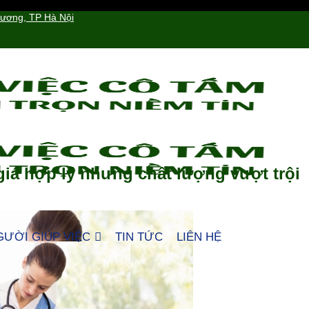
hương, TP Hà Nội
iá hợp lý nhưng chất lượng vượt trội
GƯỜI GIÚP VIỆC
TIN TỨC
LIÊN HỆ