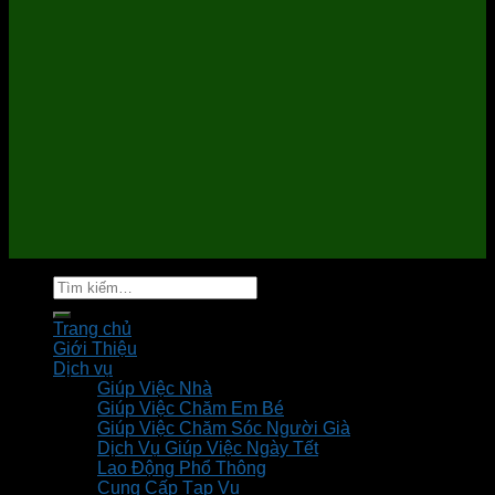
Tìm
kiếm:
Trang chủ
Giới Thiệu
Dịch vụ
Giúp Việc Nhà
Giúp Việc Chăm Em Bé
Giúp Việc Chăm Sóc Người Già
Dịch Vụ Giúp Việc Ngày Tết
Lao Động Phổ Thông
Cung Cấp Tạp Vụ