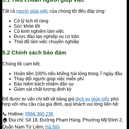
Tất cả
người giúp việc
của chúng tôi đều đáp ứng:
Có lý lịch rõ ràng
Sức khỏe tốt
Có kinh nghiệm làm việc
Được đào tạo nghiệp vụ cơ bản
Thái độ làm việc chuyên nghiệp
5.2 Chính sách bảo đảm
Chúng tôi cam kết:
Hoàn tiền 100% nếu không hài lòng trong 7 ngày đầu
Thay đổi người giúp việc miễn phí
Bảo hiểm trách nhiệm dân sự
Giám sát chất lượng định kỳ
Để được tư vấn chi tiết về bảng giá
dịch vụ giúp việc
phù
hợp với nhu cầu của gia đình, quý khách vui lòng liên hệ:
📞 Hotline:
0966.360.236
🏠 Địa chỉ: Số 18, Đường Phạm Hùng, Phường Mỹ Đình 2,
Quận Nam Từ Liêm,
Hà Nội