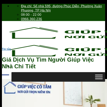
Skip
Địa chỉ: Số nhà 595, đường Phúc Diễn, Phường Xuân
to
Phương, TP Hà Nội
content
08:00 - 22:00
0966.360.236
Tin tức
Giá Dịch Vụ Tìm Người Giúp Việc
Nhà Chi Tiết
0966.360.236
Tìm
kiếm: