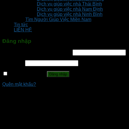
Dịch vụ giúp việc nhà Thái Bình
Dịch vụ giúp việc nhà Nam Định
Dịch vụ giúp việc nhà Ninh Bình
Tìm Người Giúp Việc Miền Nam
Tin tức
LIÊN HỆ
Đăng nhập
Tên tài khoản hoặc địa chỉ email
*
Mật khẩu
*
Ghi nhớ mật khẩu
Đăng nhập
Quên mật khẩu?