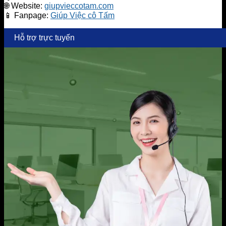
🌐 Website:
giupvieccotam.com
📱 Fanpage:
Giúp Việc cô Tấm
Hỗ trợ trực tuyến