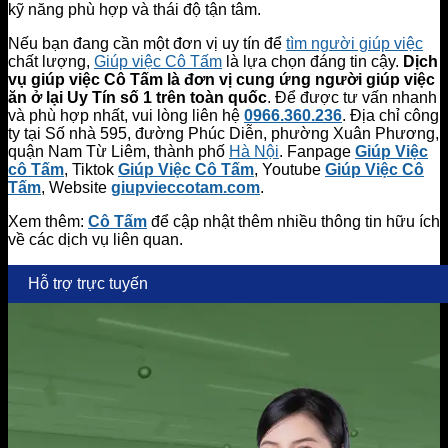
kỹ năng phù hợp và thái độ tận tâm.
Nếu bạn đang cần một đơn vị uy tín để
tìm người giúp việc
chất lượng,
Giúp việc Cô Tấm
là lựa chọn đáng tin cậy.
Dịch
vụ giúp việc Cô Tấm là đơn vị cung ứng người giúp việc
ăn ở lại Uy Tín số 1 trên toàn quốc
. Để được tư vấn nhanh
và phù hợp nhất, vui lòng liên hệ
0966.360.236
. Địa chỉ công
ty tại Số nhà 595, đường Phúc Diễn, phường Xuân Phương,
quận Nam Từ Liêm, thành phố
Hà Nội
. Fanpage
Giúp Việc
cô Tấm
, Tiktok
Giúp Việc Cô Tấm
, Youtube
Giúp Việc Cô
Tấm
, Website
giupvieccotam.com
.
Xem thêm:
Cô Tấm
để cập nhật thêm nhiều thông tin hữu ích
về các dịch vụ liên quan.
Hỗ trợ trực tuyến