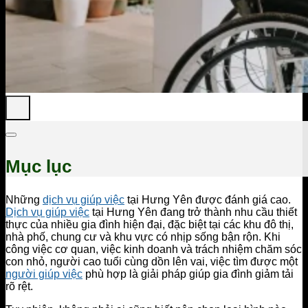
Mục lục
Những
dịch vụ giúp việc
tại Hưng Yên được đánh giá cao.
Dịch vụ giúp việc
tại Hưng Yên đang trở thành nhu cầu thiết
thực của nhiều gia đình hiện đại, đặc biệt tại các khu đô thị,
nhà phố, chung cư và khu vực có nhịp sống bận rộn. Khi
công việc cơ quan, việc kinh doanh và trách nhiệm chăm sóc
con nhỏ, người cao tuổi cùng dồn lên vai, việc tìm được một
người giúp việc
phù hợp là giải pháp giúp gia đình giảm tải
rõ rệt.