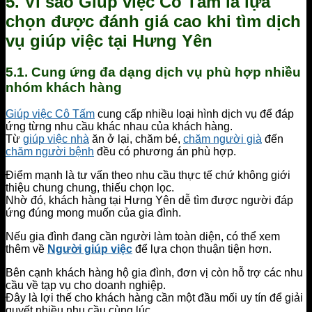
5. Vì sao Giúp việc Cô Tấm là lựa
chọn được đánh giá cao khi tìm dịch
vụ giúp việc tại Hưng Yên
5.1. Cung ứng đa dạng dịch vụ phù hợp nhiều
nhóm khách hàng
Giúp việc Cô Tấm
cung cấp nhiều loại hình dịch vụ để đáp
ứng từng nhu cầu khác nhau của khách hàng.
Từ
giúp việc nhà
ăn ở lại, chăm bé,
chăm người già
đến
chăm người bệnh
đều có phương án phù hợp.
Điểm mạnh là tư vấn theo nhu cầu thực tế chứ không giới
thiệu chung chung, thiếu chọn lọc.
Nhờ đó, khách hàng tại Hưng Yên dễ tìm được người đáp
ứng đúng mong muốn của gia đình.
Nếu gia đình đang cần người làm toàn diện, có thể xem
thêm về
Người giúp việc
để lựa chọn thuận tiện hơn.
Bên cạnh khách hàng hộ gia đình, đơn vị còn hỗ trợ các nhu
cầu về tạp vụ cho doanh nghiệp.
Đây là lợi thế cho khách hàng cần một đầu mối uy tín để giải
quyết nhiều nhu cầu cùng lúc.