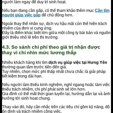
người làm ngay để duy trì sinh hoạt.
Nếu bạn đang cần gấp, có thể tham khảo thêm mục
Cần tìm
người giúp việc gấp
để chủ động hơn.
Ngoài thay thế nhân sự, dịch vụ hậu mãi còn thể hiện trách
nhiệm của đơn vị cung ứng.
Đây là điểm khác biệt lớn giữa một công ty bài bản và nguồn
giới thiệu nhỏ lẻ trên thị trường.
4.3. So sánh chi phí theo giá trị nhận được
thay vì chỉ nhìn mức lương thấp
Nhiều khách hàng khi tìm
dịch vụ giúp việc tại Hưng Yên
thường quan tâm trước tiên đến giá.
Tuy nhiên, chọn mức phí thấp nhất chưa chắc là giải pháp
tiết kiệm trong dài hạn.
Nếu người làm thiếu kinh nghiệm, nghỉ ngang hoặc làm việc
thiếu trách nhiệm, chi phí phát sinh sẽ lớn hơn.
Gia đình có thể mất thời gian tuyển lại, hướng dẫn lại và ảnh
hưởng tới sinh hoạt chung.
Thay vào đó, hãy cân nhắc trên các tiêu chí gồm kỹ năng, độ
ổn định và trách nhiệm công việc.