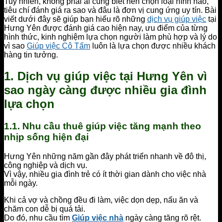
Tuy nhiên, không phải ai cũng biết nên chọn loại hình nào,
tiêu chí đánh giá ra sao và đâu là đơn vị cung ứng uy tín. Bài
viết dưới đây sẽ giúp bạn hiểu rõ những
dịch vụ giúp việc
tại
Hưng Yên được đánh giá cao hiện nay, ưu điểm của từng
hình thức, kinh nghiệm lựa chọn người làm phù hợp và lý do
vì sao
Giúp việc Cô Tấm
luôn là lựa chọn được nhiều khách
hàng tin tưởng.
1. Dịch vụ giúp việc tại Hưng Yên vì
sao ngày càng được nhiều gia đình
lựa chọn
1.1. Nhu cầu thuê giúp việc tăng mạnh theo
nhịp sống hiện đại
Hưng Yên những năm gần đây phát triển nhanh về đô thị,
công nghiệp và dịch vụ.
Vì vậy, nhiều gia đình trẻ có ít thời gian dành cho việc nhà
mỗi ngày.
Khi cả vợ và chồng đều đi làm, việc dọn dẹp, nấu ăn và
chăm con dễ bị quá tải.
Do đó, nhu cầu tìm
Giúp việc nhà
ngày càng tăng rõ rệt.