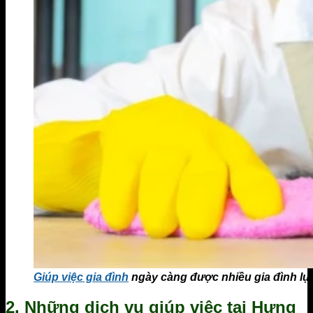
Giúp việc gia đình
ngày càng được nhiều gia đình lự
2. Những dịch vụ giúp việc tại Hưng