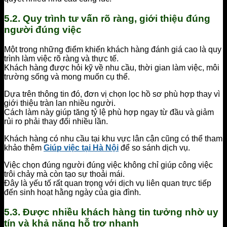
5.2. Quy trình tư vấn rõ ràng, giới thiệu đúng
người đúng việc
Một trong những điểm khiến khách hàng đánh giá cao là quy
trình làm việc rõ ràng và thực tế.
Khách hàng được hỏi kỹ về nhu cầu, thời gian làm việc, môi
trường sống và mong muốn cụ thể.
Dựa trên thông tin đó, đơn vị chọn lọc hồ sơ phù hợp thay vì
giới thiệu tràn lan nhiều người.
Cách làm này giúp tăng tỷ lệ phù hợp ngay từ đầu và giảm
rủi ro phải thay đổi nhiều lần.
Khách hàng có nhu cầu tại khu vực lân cận cũng có thể tham
khảo thêm
Giúp việc tại Hà Nội
để so sánh dịch vụ.
Việc chọn đúng người đúng việc không chỉ giúp công việc
trôi chảy mà còn tạo sự thoải mái.
Đây là yếu tố rất quan trọng với dịch vụ liên quan trực tiếp
đến sinh hoạt hằng ngày của gia đình.
5.3. Được nhiều khách hàng tin tưởng nhờ uy
tín và khả năng hỗ trợ nhanh