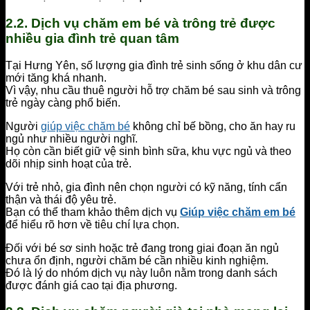
2.2. Dịch vụ chăm em bé và trông trẻ được
nhiều gia đình trẻ quan tâm
Tại Hưng Yên, số lượng gia đình trẻ sinh sống ở khu dân cư
mới tăng khá nhanh.
Vì vậy, nhu cầu thuê người hỗ trợ chăm bé sau sinh và trông
trẻ ngày càng phổ biến.
Người
giúp việc chăm bé
không chỉ bế bồng, cho ăn hay ru
ngủ như nhiều người nghĩ.
Họ còn cần biết giữ vệ sinh bình sữa, khu vực ngủ và theo
dõi nhịp sinh hoạt của trẻ.
Với trẻ nhỏ, gia đình nên chọn người có kỹ năng, tính cẩn
thận và thái độ yêu trẻ.
Bạn có thể tham khảo thêm dịch vụ
Giúp việc chăm em bé
để hiểu rõ hơn về tiêu chí lựa chọn.
Đối với bé sơ sinh hoặc trẻ đang trong giai đoạn ăn ngủ
chưa ổn định, người chăm bé cần nhiều kinh nghiệm.
Đó là lý do nhóm dịch vụ này luôn nằm trong danh sách
được đánh giá cao tại địa phương.