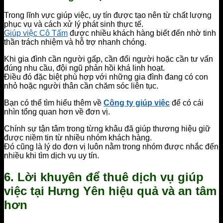
Trong lĩnh vực giúp việc, uy tín được tạo nên từ chất lượng
phục vụ và cách xử lý phát sinh thực tế.
Giúp việc Cô Tấm
được nhiều khách hàng biết đến nhờ tinh
thần trách nhiệm và hỗ trợ nhanh chóng.
Khi gia đình cần người gấp, cần đổi người hoặc cần tư vấn
đúng nhu cầu, đội ngũ phản hồi khá linh hoạt.
Điều đó đặc biệt phù hợp với những gia đình đang có con
nhỏ hoặc người thân cần chăm sóc liên tục.
Bạn có thể tìm hiểu thêm về
Công ty giúp việc
để có cái
nhìn tổng quan hơn về đơn vị.
Chính sự tận tâm trong từng khâu đã giúp thương hiệu giữ
được niềm tin từ nhiều nhóm khách hàng.
Đó cũng là lý do đơn vị luôn nằm trong nhóm được nhắc đến
nhiều khi tìm dịch vụ uy tín.
6. Lời khuyên để thuê dịch vụ giúp
việc tại Hưng Yên hiệu quả và an tâm
hơn