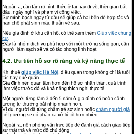
Ngoài ra, cần làm rõ hình thức ở lại hay đi về, thời gian bắt
đầu, ngày nghỉ và phạm vi công việc.
Sự minh bạch ngay từ đầu sẽ giúp cả hai bên dễ hợp tác và
hạn chế phát sinh mâu thuẫn về sau.
Nếu gia đình ở khu căn hộ, có thể xem thêm
Giúp việc chung
cư
.
Đây là nhóm dịch vụ phù hợp với môi trường sống gọn, cần
người làm sạch sẽ và có tác phong linh hoạt.
4.2. Ưu tiên hồ sơ rõ ràng và kỹ năng thực tế
Khi thuê
giúp việc Hà Nội
, điều quan trọng không chỉ là tuổi
tác hay quê quán.
Gia đình nên quan tâm hơn đến hồ sơ nhân thân, quá trình
làm việc trước đó và khả năng thích nghi thực tế.
Một người từng làm 3 đến 5 năm ở gia đình có hoàn cảnh
tương tự thường bắt nhịp nhanh hơn.
Ví dụ, người đã từng chăm trẻ sơ sinh hoặc
chăm người già
liệt giường sẽ có phản xạ xử lý tốt hơn nhiều.
Ngoài ra, nên phỏng vấn trực tiếp để đánh giá cách giao tiếp,
sự thật thà và mức độ chủ động.