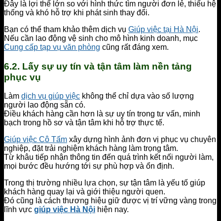
Đây là lợi thế lớn so với hình thức tìm người đơn lẻ, thiếu hệ
thống và khó hỗ trợ khi phát sinh thay đổi.
Bạn có thể tham khảo thêm dịch vụ
Giúp việc tại Hà Nội
.
Nếu cần lao động vệ sinh cho mô hình kinh doanh, mục
Cung cấp tạp vụ văn phòng
cũng rất đáng xem.
6.2. Lấy sự uy tín và tận tâm làm nền tảng
phục vụ
Làm
dịch vụ giúp việc
không thể chỉ dựa vào số lượng
người lao động sẵn có.
Điều khách hàng cần hơn là sự uy tín trong tư vấn, minh
bạch trong hồ sơ và tận tâm khi hỗ trợ thực tế.
Giúp việc Cô Tấm
xây dựng hình ảnh đơn vị phục vụ chuyên
nghiệp, đặt trải nghiệm khách hàng làm trọng tâm.
Từ khâu tiếp nhận thông tin đến quá trình kết nối người làm,
mọi bước đều hướng tới sự phù hợp và ổn định.
Trong thị trường nhiều lựa chọn, sự tận tâm là yếu tố giúp
khách hàng quay lại và giới thiệu người quen.
Đó cũng là cách thương hiệu giữ được vị trí vững vàng trong
lĩnh vực
giúp việc Hà Nội
hiện nay.