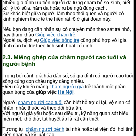
Nhiều gia đình ưu tiên người đã từng chăm bé sơ sinh, biết
xử lý trớ sữa, hăm da hoặc ru bé ngủ đúng cách.
Sự khác biệt giữa người làm theo thói quen và người có
kinh nghiệm thực tế thể hiện rất rõ ở giai đoạn này.
Nếu bạn đang cần nhân sự có chuyên môn theo sát trẻ nhỏ,
hãy tham khảo
Giúp việc chăm trẻ
.
Ngoài ra, dịch vụ
Giúp việc trông trẻ
cũng phù hợp với gia
đình cần hỗ trợ theo lịch sinh hoạt cố định.
2.3. Miếng ghép của chăm người cao tuổi và
người bệnh
Trong bối cảnh già hóa dân số, số gia đình có người cao tuổi
sống cùng con cháu ngày càng nhiều.
Điều này khiến mảng
chăm người già
trở thành một phần
quan trọng của
giúp việc
Hà Nội
.
Người
chăm người cao tuổi
cần biết hỗ trợ đi lại, vệ sinh cá
nhân, nhắc thuốc và theo dõi bữa ăn.
Với người già yếu hoặc sau điều trị, kỹ năng quan sát biểu
hiện mệt, khó thở, tụt huyết áp là rất cần thiết.
Tương tự,
chăm người bệnh
tại nhà hoặc tại viện đòi hỏi tính
kiên nhẫn và kỷ luật cao.