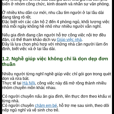
biến ở nhóm công chức, kinh doanh và nhân sự văn phòng.
Ở nhiều khu dân cư mới, nhu cầu tìm người ở lại lâu dài
đang tăng rõ rệt.
Đặc biệt với các căn hộ 2 đến 4 phòng ngủ, khối lượng việc
nhà mỗi ngày không hề nhỏ như nhiều người vẫn nghĩ.
Nếu gia đình đang cần người hỗ trợ công việc nội trợ đều
đặn, có thể tham khảo dịch vụ
Giúp việc nhà
.
Đây là lựa chọn phù hợp với những nhà cần người làm ổn
định, biết việc và ở lại lâu dài.
1.2. Nghề giúp việc không chỉ là dọn dẹp đơn
thuần
Nhiều người từng nghĩ nghề giúp việc chỉ gói gọn trong quét
dọn và rửa bát.
Thực tế tại
Hà Nội
, công việc này đã mở rộng thành nhiều
nhóm chuyên môn khác nhau.
Có người chuyên nấu ăn gia đình, lên thực đơn theo khẩu vị
từng nhà.
Có người chuyên
chăm em bé
, hỗ trợ mẹ sau sinh, theo dõi
nếp ngủ nghỉ và vệ sinh cho trẻ.