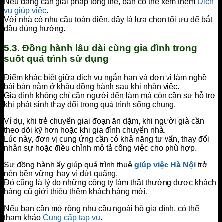
Nếu đang cần giải pháp tổng thể, bạn có thể xem thêm
Dịch
vụ giúp việc
.
Với nhà có nhu cầu toàn diện, đây là lựa chọn tối ưu để bắt
đầu đúng hướng.
5.3. Đồng hành lâu dài cùng gia đình trong
suốt quá trình sử dụng
Điểm khác biệt giữa dịch vụ ngắn hạn và đơn vị làm nghề
bài bản nằm ở khâu đồng hành sau khi nhận việc.
Gia đình không chỉ cần người đến làm mà còn cần sự hỗ trợ
khi phát sinh thay đổi trong quá trình sống chung.
Ví dụ, khi trẻ chuyển giai đoạn ăn dặm, khi người già cần
theo dõi kỹ hơn hoặc khi gia đình chuyển nhà.
Lúc này, đơn vị cung ứng cần có khả năng tư vấn, thay đổi
nhân sự hoặc điều chỉnh mô tả công việc cho phù hợp.
Sự đồng hành ấy giúp quá trình thuê
giúp việc Hà Nội
trở
nên bền vững thay vì đứt quãng.
Đó cũng là lý do những công ty làm thật thường được khách
hàng cũ giới thiệu thêm khách hàng mới.
Nếu bạn cần mở rộng nhu cầu ngoài hộ gia đình, có thể
tham khảo
Cung cấp tạp vụ
.