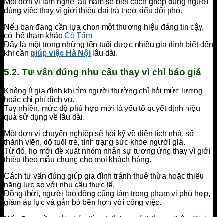
Một đơn vị làm nghề lâu năm sẽ biết cách ghép đúng người
đúng việc thay vì giới thiệu đại trà theo kiểu đối phó.
Nếu bạn đang cần lựa chọn một thương hiệu đáng tin cậy,
có thể tham khảo
Cô Tấm
.
Đây là một trong những tên tuổi được nhiều gia đình biết đến
khi cần
giúp việc Hà Nội
lâu dài.
5.2. Tư vấn đúng nhu cầu thay vì chỉ báo giá
Không ít gia đình khi tìm người thường chỉ hỏi mức lương
hoặc chi phí dịch vụ.
Tuy nhiên, mức độ phù hợp mới là yếu tố quyết định hiệu
quả sử dụng về lâu dài.
Một đơn vị chuyên nghiệp sẽ hỏi kỹ về diện tích nhà, số
thành viên, độ tuổi trẻ, tình trạng sức khỏe người già.
Từ đó, họ mới đề xuất nhóm nhân sự tương ứng thay vì giới
thiệu theo mẫu chung cho mọi khách hàng.
Cách tư vấn đúng giúp gia đình tránh thuê thừa hoặc thiếu
năng lực so với nhu cầu thực tế.
Đồng thời, người lao động cũng làm trong phạm vi phù hợp,
giảm áp lực và gắn bó bền hơn với công việc.