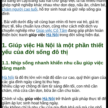
và đáng tin cậy.Đằng sau hai chữ giúp việc là rất nhiều mảnh
ghép nghề nghiệp khác nhau như dọn dẹp, nấu ăn, chăm bé,
chăm người cao tuổi
, hỗ trợ sinh hoạt và giữ nếp sống gia
đình
. Bài viết dưới đây sẽ cùng bạn nhìn rõ hơn vai trò, giá trị
thực tế, tiêu chuẩn lựa chọn, cũng như cách một dịch vụ
chuyên nghiệp như
Giúp việc Cô Tấm
đang góp phần hoàn
thiện bức tranh
giúp việc
Hà Nội
trong đời sống hiện đại.
1. Giúp việc Hà Nội là một phần thiết
yếu của đời sống đô thị
1.1. Nhịp sống nhanh khiến nhu cầu giúp việc
tăng mạnh
Hà Nội
là đô thị lớn với mật độ dân cư cao, quỹ thời gian của
các gia đình ngày càng bị thu hẹp.
Nhiều cặp vợ chồng đi làm từ sáng đến tối, con nhỏ cần
chăm, nhà cửa cần dọn, bữa ăn cần chu toàn.
Chính vì vậy,
giúp việc
Hà Nội
trở thành giải pháp thực tế để
giảm áp lực sinh hoạt hằng ngày.
Đây không chỉ là nhu cầu của gia đình khá giả mà còn phổ