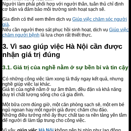
Người làm phải phối hợp với người thân, tuân thủ chỉ định
cơ bản và đảm bảo môi trường sinh hoạt sạch sẽ.
Gia đình có thể xem thêm dịch vụ
Giúp việc chăm sóc người
già
.
Nếu cần người theo sát phục hồi sinh hoạt, dịch vụ
Giúp việc
chăm người bệnh
là lựa chọn rất thiết thực.
3. Vì sao giúp việc Hà Nội cần được
nhận giá trị đúng
3.1. Giá trị của nghề nằm ở sự bền bỉ và tin cậy
Có những công việc làm xong là thấy ngay kết quả, nhưng
nghề giúp việc lại khác.
Giá trị của nghề nằm ở sự âm thầm, đều đặn và khả năng
duy trì chất lượng sống cho cả gia đình.
Một bữa cơm đúng giờ, một căn phòng sạch sẽ, một em bé
ngủ ngoan hay một người già được chăm chu đáo.
Những điều tưởng nhỏ ấy thực chất tạo ra nền tảng yên tâm
để người đi làm tập trung cho công việc.
Vì vậy,
giúp việc
Hà Nội
không nên bị nhìn như lao động