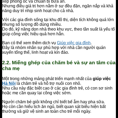
xếp phòng ốc và chuẩn bị bữa ăn.
Nhưng điều giá trị hơn nằm ở sự đều đặn, ngăn nắp và khả
năng duy trì nhịp sinh hoạt cho cả nhà.
Với các gia đình sống tại khu đô thị, diện tích không quá lớn
nhưng số lượng đồ dùng nhiều.
Do đó, kỹ năng dọn nhà theo khu vực, theo tần suất là yếu tố
giúp công việc hiệu quả hơn hẳn.
Bạn có thể xem thêm dịch vụ
Giúp việc gia đình
.
Đây là nhóm nhân sự phù hợp với nhà cần người quán
xuyến tổng thể, linh hoạt và kín đáo.
2.2. Miếng ghép của chăm bé và sự an tâm của
cha mẹ
Một trong những mảng phát triển mạnh nhất của
giúp việc
Hà Nội
là chăm trẻ và hỗ trợ nuôi con nhỏ.
Nhu cầu này đặc biệt cao ở các gia đình trẻ, có con sơ sinh
hoặc mẹ cần quay lại công việc sớm.
Người chăm bé giỏi không chỉ biết bế ẵm hay pha sữa.
Họ còn cần hiểu lịch ăn ngủ, biết quan sát biểu hiện bất
thường và giữ vệ sinh an toàn cho trẻ mỗi ngày.