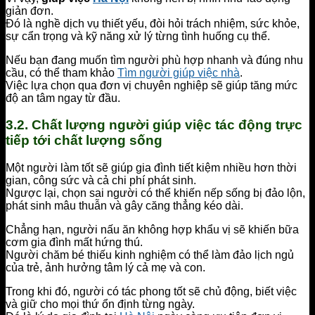
giản đơn.
Đó là nghề dịch vụ thiết yếu, đòi hỏi trách nhiệm, sức khỏe,
sự cẩn trọng và kỹ năng xử lý từng tình huống cụ thể.
Nếu bạn đang muốn tìm người phù hợp nhanh và đúng nhu
cầu, có thể tham khảo
Tìm người giúp việc nhà
.
Việc lựa chọn qua đơn vị chuyên nghiệp sẽ giúp tăng mức
độ an tâm ngay từ đầu.
3.2. Chất lượng người giúp việc tác động trực
tiếp tới chất lượng sống
Một người làm tốt sẽ giúp gia đình tiết kiệm nhiều hơn thời
gian, công sức và cả chi phí phát sinh.
Ngược lại, chọn sai người có thể khiến nếp sống bị đảo lộn,
phát sinh mâu thuẫn và gây căng thẳng kéo dài.
Chẳng hạn, người nấu ăn không hợp khẩu vị sẽ khiến bữa
cơm gia đình mất hứng thú.
Người chăm bé thiếu kinh nghiệm có thể làm đảo lịch ngủ
của trẻ, ảnh hưởng tâm lý cả mẹ và con.
Trong khi đó, người có tác phong tốt sẽ chủ động, biết việc
và giữ cho mọi thứ ổn định từng ngày.