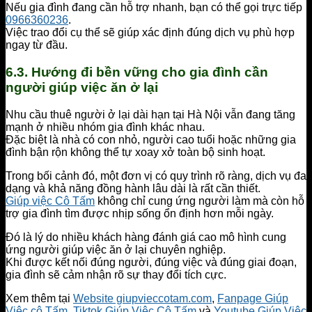
Nếu gia đình đang cần hỗ trợ nhanh, bạn có thể gọi trực tiếp
0966360236
.
Việc trao đổi cụ thể sẽ giúp xác định đúng dịch vụ phù hợp
ngay từ đầu.
6.3. Hướng đi bền vững cho gia đình cần
người giúp việc ăn ở lại
Nhu cầu thuê người ở lại dài hạn tại Hà Nội vẫn đang tăng
mạnh ở nhiều nhóm gia đình khác nhau.
Đặc biệt là nhà có con nhỏ, người cao tuổi hoặc những gia
đình bận rộn không thể tự xoay xở toàn bộ sinh hoạt.
Trong bối cảnh đó, một đơn vị có quy trình rõ ràng, dịch vụ đa
dạng và khả năng đồng hành lâu dài là rất cần thiết.
Giúp việc Cô Tấm
không chỉ cung ứng người làm mà còn hỗ
trợ gia đình tìm được nhịp sống ổn định hơn mỗi ngày.
Đó là lý do nhiều khách hàng đánh giá cao mô hình cung
ứng người giúp việc ăn ở lại chuyên nghiệp.
Khi được kết nối đúng người, đúng việc và đúng giai đoạn,
gia đình sẽ cảm nhận rõ sự thay đổi tích cực.
Xem thêm tại
Website giupvieccotam.com
,
Fanpage Giúp
Việc cô Tấm
,
Tiktok Giúp Việc Cô Tấm
và
Youtube Giúp Việc