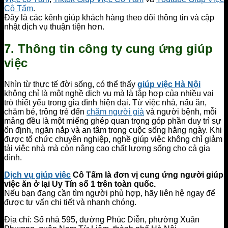
Cô Tấm
.
Đây là các kênh giúp khách hàng theo dõi thông tin và cập
nhật dịch vụ thuận tiện hơn.
7. Thông tin công ty cung ứng giúp
việc
Nhìn từ thực tế đời sống, có thể thấy
giúp việc Hà Nội
không chỉ là một nghề dịch vụ mà là tập hợp của nhiều vai
trò thiết yếu trong gia đình hiện đại. Từ việc nhà, nấu ăn,
chăm bé, trông trẻ đến
chăm người già
và người bệnh, mỗi
mảng đều là một miếng ghép quan trọng góp phần duy trì sự
ổn định, ngăn nắp và an tâm trong cuộc sống hằng ngày. Khi
được tổ chức chuyên nghiệp, nghề giúp việc không chỉ giảm
tải việc nhà mà còn nâng cao chất lượng sống cho cả gia
đình.
Dịch vụ giúp việc
Cô Tấm là đơn vị cung ứng người giúp
việc ăn ở lại Uy Tín số 1 trên toàn quốc.
Nếu bạn đang cần tìm người phù hợp, hãy liên hệ ngay để
được tư vấn chi tiết và nhanh chóng.
Địa chỉ: Số nhà 595, đường Phúc Diễn, phường Xuân