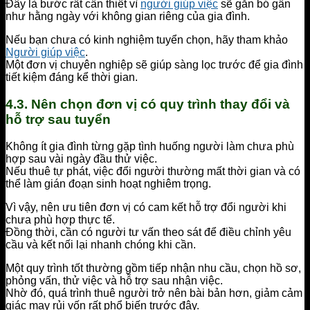
Đây là bước rất cần thiết vì
người giúp việc
sẽ gắn bó gần
như hằng ngày với không gian riêng của gia đình.
Nếu bạn chưa có kinh nghiệm tuyển chọn, hãy tham khảo
Người giúp việc
.
Một đơn vị chuyên nghiệp sẽ giúp sàng lọc trước để gia đình
tiết kiệm đáng kể thời gian.
4.3. Nên chọn đơn vị có quy trình thay đổi và
hỗ trợ sau tuyển
Không ít gia đình từng gặp tình huống người làm chưa phù
hợp sau vài ngày đầu thử việc.
Nếu thuê tự phát, việc đổi người thường mất thời gian và có
thể làm gián đoạn sinh hoạt nghiêm trọng.
Vì vậy, nên ưu tiên đơn vị có cam kết hỗ trợ đổi người khi
chưa phù hợp thực tế.
Đồng thời, cần có người tư vấn theo sát để điều chỉnh yêu
cầu và kết nối lại nhanh chóng khi cần.
Một quy trình tốt thường gồm tiếp nhận nhu cầu, chọn hồ sơ,
phỏng vấn, thử việc và hỗ trợ sau nhận việc.
Nhờ đó, quá trình thuê người trở nên bài bản hơn, giảm cảm
giác may rủi vốn rất phổ biến trước đây.