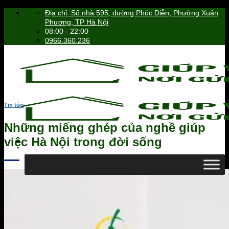
Skip
Địa chỉ: Số nhà 595, đường Phúc Diễn, Phường Xuân
to
Phương, TP Hà Nội
content
08:00 - 22:00
0966.360.236
Tin tức
Những miếng ghép của nghề giúp
việc Hà Nội trong đời sống
0966.360.236
Tìm
kiếm: