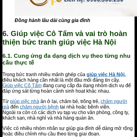
Đồng hành lâu dài cùng gia đình
6. Giúp việc Cô Tấm và vai trò hoàn
thiện bức tranh giúp việc Hà Nội
6.1. Cung ứng đa dạng dịch vụ theo từng nhu
cầu thực tế
Trong bức tranh nhiều mảnh ghép của
giúp việc Hà Nội
,
điều khách hàng cần nhất là một đầu mối đáng tin cậy.
Giúp việc Cô Tấm
đang cung cấp đa dạng nhóm dịch vụ để
đáp ứng sát từng hoàn cảnh sinh hoạt khác nhau.
Từ
giúp việc nhà
ăn ở lại, chăm bé, trông trẻ,
chăm người
già
đến
chăm người bệnh
tại nhà hoặc bệnh viện.
Ngoài ra còn có các dịch vụ tạp vụ cho văn phòng, công ty,
khách sạn, nhà nghỉ và nhà hàng quán ăn.
Việc có nhiều nhóm nhân sự giúp gia đình dễ dàng mở rộng
hoặc điều chỉnh nhu cầu theo từng giai đoạn.