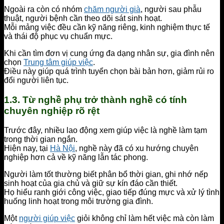
Ngoài ra còn có nhóm
chăm người già
, người sau phẫu
thuật, người bệnh cần theo dõi sát sinh hoạt.
Mỗi mảng việc đều cần kỹ năng riêng, kinh nghiệm thực tế
và thái độ phục vụ chuẩn mực.
Khi cần tìm đơn vị cung ứng đa dạng nhân sự, gia đình nên
chọn
Trung tâm giúp việc
.
Điều này giúp quá trình tuyển chọn bài bản hơn, giảm rủi ro
đổi người liên tục.
1.3. Từ nghề phụ trở thành nghề có tính
chuyên nghiệp rõ rệt
Trước đây, nhiều lao động xem giúp việc là nghề làm tạm
trong thời gian ngắn.
Hiện nay, tại
Hà Nội
, nghề này đã có xu hướng chuyên
nghiệp hơn cả về kỹ năng lẫn tác phong.
Người làm tốt thường biết phân bổ thời gian, ghi nhớ nếp
sinh hoạt của gia chủ và giữ sự kín đáo cần thiết.
Họ hiểu ranh giới công việc, giao tiếp đúng mực và xử lý tình
huống linh hoạt trong môi trường gia đình.
Một
người giúp việc
giỏi không chỉ làm hết việc mà còn làm