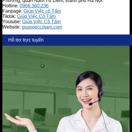
Phương, quận Nam Từ Liêm, thành phố Hà Nội.
Hotline:
0966.360.236
Fanpage:
Giúp Việc cô Tấm
Tiktok:
Giúp Việc Cô Tấm
Youtube:
Giúp Việc Cô Tấm
Website:
giupvieccotam.com
Hỗ trợ trực tuyến