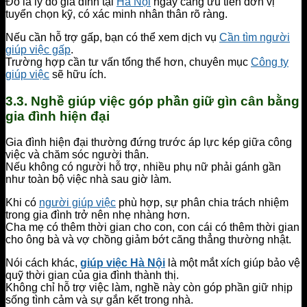
Đó là lý do gia đình tại
Hà Nội
ngày càng ưu tiên đơn vị
tuyển chọn kỹ, có xác minh nhân thân rõ ràng.
Nếu cần hỗ trợ gấp, bạn có thể xem dịch vụ
Cần tìm người
giúp việc gấp
.
Trường hợp cần tư vấn tổng thể hơn, chuyên mục
Công ty
giúp việc
sẽ hữu ích.
3.3. Nghề giúp việc góp phần giữ gìn cân bằng
gia đình hiện đại
Gia đình hiện đại thường đứng trước áp lực kép giữa công
việc và chăm sóc người thân.
Nếu không có người hỗ trợ, nhiều phụ nữ phải gánh gần
như toàn bộ việc nhà sau giờ làm.
Khi có
người giúp việc
phù hợp, sự phân chia trách nhiệm
trong gia đình trở nên nhẹ nhàng hơn.
Cha mẹ có thêm thời gian cho con, con cái có thêm thời gian
cho ông bà và vợ chồng giảm bớt căng thẳng thường nhật.
Nói cách khác,
giúp việc Hà Nội
là một mắt xích giúp bảo vệ
quỹ thời gian của gia đình thành thị.
Không chỉ hỗ trợ việc làm, nghề này còn góp phần giữ nhịp
sống tình cảm và sự gắn kết trong nhà.