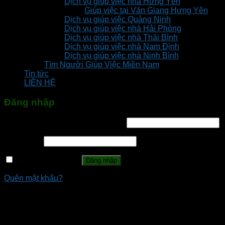
Dịch vụ giúp việc nhà Hưng Yên
Giúp việc tại Văn Giang Hưng Yên
Dịch vụ giúp việc Quảng Ninh
Dịch vụ giúp việc nhà Hải Phòng
Dịch vụ giúp việc nhà Thái Bình
Dịch vụ giúp việc nhà Nam Định
Dịch vụ giúp việc nhà Ninh Bình
Tìm Người Giúp Việc Miền Nam
Tin tức
LIÊN HỆ
Đăng nhập
Tên tài khoản hoặc địa chỉ email
*
Mật khẩu
*
Ghi nhớ mật khẩu
Đăng nhập
Quên mật khẩu?