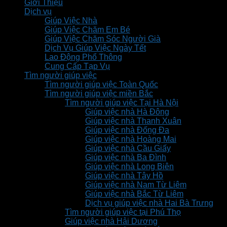
Giới Thiệu
Dịch vụ
Giúp Việc Nhà
Giúp Việc Chăm Em Bé
Giúp Việc Chăm Sóc Người Già
Dịch Vụ Giúp Việc Ngày Tết
Lao Động Phổ Thông
Cung Cấp Tạp Vụ
Tìm người giúp việc
Tìm người giúp việc Toàn Quốc
Tìm người giúp việc miền Bắc
Tìm người giúp việc Tại Hà Nội
Giúp việc nhà Hà Đông
Giúp việc nhà Thanh Xuân
Giúp việc nhà Đống Đa
Giúp việc nhà Hoàng Mai
Giúp việc nhà Cầu Giấy
Giúp việc nhà Ba Đình
Giúp việc nhà Long Biên
Giúp việc nhà Tây Hồ
Giúp việc nhà Nam Từ Liêm
Giúp việc nhà Bắc Từ Liêm
Dịch vụ giúp việc nhà Hai Bà Trưng
Tìm người giúp việc tại Phú Thọ
Giúp việc nhà Hải Dương