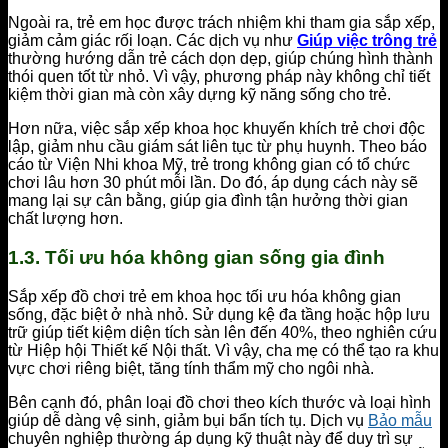
Ngoài ra, trẻ em học được trách nhiệm khi tham gia sắp xếp,
giảm cảm giác rối loạn. Các dịch vụ như
Giúp việc trông trẻ
thường hướng dẫn trẻ cách dọn dẹp, giúp chúng hình thành
thói quen tốt từ nhỏ. Vì vậy, phương pháp này không chỉ tiết
kiệm thời gian mà còn xây dựng kỹ năng sống cho trẻ.
Hơn nữa, việc sắp xếp khoa học khuyến khích trẻ chơi độc
lập, giảm nhu cầu giám sát liên tục từ phụ huynh. Theo báo
cáo từ Viện Nhi khoa Mỹ, trẻ trong không gian có tổ chức
chơi lâu hơn 30 phút mỗi lần. Do đó, áp dụng cách này sẽ
mang lại sự cân bằng, giúp gia đình tận hưởng thời gian
chất lượng hơn.
1.3. Tối ưu hóa không gian sống gia đình
Sắp xếp đồ chơi trẻ em khoa học tối ưu hóa không gian
sống, đặc biệt ở nhà nhỏ. Sử dụng kệ đa tầng hoặc hộp lưu
trữ giúp tiết kiệm diện tích sàn lên đến 40%, theo nghiên cứu
từ Hiệp hội Thiết kế Nội thất. Vì vậy, cha mẹ có thể tạo ra khu
vực chơi riêng biệt, tăng tính thẩm mỹ cho ngôi nhà.
Bên cạnh đó, phân loại đồ chơi theo kích thước và loại hình
giúp dễ dàng vệ sinh, giảm bụi bẩn tích tụ. Dịch vụ
Bảo mẫu
chuyên nghiệp thường áp dụng kỹ thuật này để duy trì sự