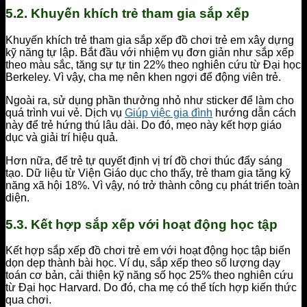
5.2. Khuyến khích trẻ tham gia sắp xếp
Khuyến khích trẻ tham gia sắp xếp đồ chơi trẻ em xây dựng
kỹ năng tự lập. Bắt đầu với nhiệm vụ đơn giản như sắp xếp
theo màu sắc, tăng sự tự tin 22% theo nghiên cứu từ Đại học
Berkeley. Vì vậy, cha mẹ nên khen ngợi để động viên trẻ.
Ngoài ra, sử dụng phần thưởng nhỏ như sticker để làm cho
quá trình vui vẻ. Dịch vụ
Giúp việc gia đình
hướng dẫn cách
này để trẻ hứng thú lâu dài. Do đó, mẹo này kết hợp giáo
dục và giải trí hiệu quả.
Hơn nữa, để trẻ tự quyết định vị trí đồ chơi thúc đẩy sáng
tạo. Dữ liệu từ Viện Giáo dục cho thấy, trẻ tham gia tăng kỹ
năng xã hội 18%. Vì vậy, nó trở thành công cụ phát triển toàn
diện.
5.3. Kết hợp sắp xếp với hoạt động học tập
Kết hợp sắp xếp đồ chơi trẻ em với hoạt động học tập biến
dọn dẹp thành bài học. Ví dụ, sắp xếp theo số lượng dạy
toán cơ bản, cải thiện kỹ năng số học 25% theo nghiên cứu
từ Đại học Harvard. Do đó, cha mẹ có thể tích hợp kiến thức
qua chơi.