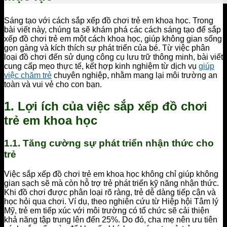
Sáng tạo với cách sắp xếp đồ chơi trẻ em khoa học. Trong
bài viết này, chúng ta sẽ khám phá các cách sáng tạo để sắp
xếp đồ chơi trẻ em một cách khoa học, giúp không gian sống
gọn gàng và kích thích sự phát triển của bé. Từ việc phân
loại đồ chơi đến sử dụng công cụ lưu trữ thông minh, bài viết
cung cấp mẹo thực tế, kết hợp kinh nghiệm từ dịch vụ
giúp
việc chăm trẻ
chuyên nghiệp, nhằm mang lại môi trường an
toàn và vui vẻ cho con bạn.
1. Lợi ích của việc sắp xếp đồ chơi
trẻ em khoa học
1.1. Tăng cường sự phát triển nhận thức cho
trẻ
Việc sắp xếp đồ chơi trẻ em khoa học không chỉ giúp không
gian sạch sẽ mà còn hỗ trợ trẻ phát triển kỹ năng nhận thức.
Khi đồ chơi được phân loại rõ ràng, trẻ dễ dàng tiếp cận và
học hỏi qua chơi. Ví dụ, theo nghiên cứu từ Hiệp hội Tâm lý
Mỹ, trẻ em tiếp xúc với môi trường có tổ chức sẽ cải thiện
khả năng tập trung lên đến 25%. Do đó, cha mẹ nên ưu tiên