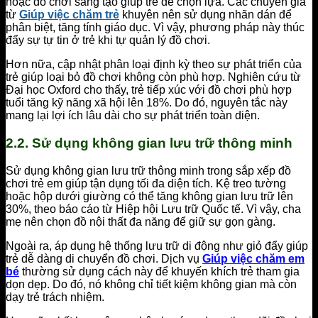
hoặc đồ chơi sáng tạo giúp trẻ dễ chọn lựa. Các chuyên gia
từ
Giúp việc chăm trẻ
khuyên nên sử dụng nhãn dán để
phân biệt, tăng tính giáo dục. Vì vậy, phương pháp này thúc
đẩy sự tự tin ở trẻ khi tự quản lý đồ chơi.
Hơn nữa, cập nhật phân loại định kỳ theo sự phát triển của
trẻ giúp loại bỏ đồ chơi không còn phù hợp. Nghiên cứu từ
Đại học Oxford cho thấy, trẻ tiếp xúc với đồ chơi phù hợp
tuổi tăng kỹ năng xã hội lên 18%. Do đó, nguyên tắc này
mang lại lợi ích lâu dài cho sự phát triển toàn diện.
2.2. Sử dụng không gian lưu trữ thông minh
Sử dụng không gian lưu trữ thông minh trong sắp xếp đồ
chơi trẻ em giúp tận dụng tối đa diện tích. Kệ treo tường
hoặc hộp dưới giường có thể tăng không gian lưu trữ lên
30%, theo báo cáo từ Hiệp hội Lưu trữ Quốc tế. Vì vậy, cha
mẹ nên chọn đồ nội thất đa năng để giữ sự gọn gàng.
Ngoài ra, áp dụng hệ thống lưu trữ di động như giỏ đẩy giúp
trẻ dễ dàng di chuyển đồ chơi. Dịch vụ
Giúp việc chăm em
bé
thường sử dụng cách này để khuyến khích trẻ tham gia
dọn dẹp. Do đó, nó không chỉ tiết kiệm không gian mà còn
dạy trẻ trách nhiệm.