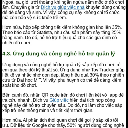
Ngoài ra, giỏ lưới thoáng khí ngăn ngừa nấm mốc ở đồ chơi
ẩm. Chuyên gia từ
Dịch vụ giúp việc nhà
khuyên dùng chúng
để dễ dàng vệ sinh. Vì vậy, công cụ này không chỉ tổ chức
mà còn bảo vệ sức khỏe trẻ em.
Hơn nữa, hộp xếp chồng tiết kiệm không gian kho lên 35%.
Theo báo cáo từ Statista, nhu cầu sản phẩm này tăng 25%
hàng năm. Do đó, nó hỗ trợ hiệu quả cho các gia đình có
nhiều đồ chơi.
4.3. Ứng dụng và công nghệ hỗ trợ quản lý
Ứng dụng và công nghệ hỗ trợ quản lý sắp xếp đồ chơi trẻ
em qua theo dõi kỹ thuật số. Ứng dụng như Toy Tracker giúp
liệt kê và nhắc nhở dọn dẹp, tăng hiệu quả 30% theo nghiên
cứu từ Đại học MIT. Vì vậy, phụ huynh có thể dễ dàng kiểm
soát kho đồ chơi.
Bên cạnh đó, nhãn QR code trên đồ chơi liên kết với app để
tra cứu nhanh. Dịch vụ
Giúp việc
hiện đại tích hợp công
nghệ này để hỗ trợ chuyên sâu. Do đó, nó làm cho việc sắp
xếp trở nên thông minh và tiết kiệm thời gian.
Hơn nữa, AI phân tích thói quen chơi để gợi ý sắp xếp tối
ưu. Dữ liệu từ Google cho thấy, 50% người dùng công nghệ