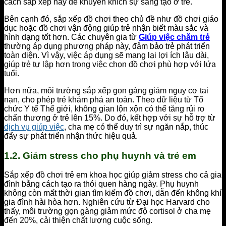
cách sắp xếp này để khuyến khích sự sáng tạo ở trẻ.
Bên cạnh đó, sắp xếp đồ chơi theo chủ đề như đồ chơi giáo
dục hoặc đồ chơi vận động giúp trẻ nhận biết màu sắc và
hình dạng tốt hơn. Các chuyên gia từ
Giúp việc chăm trẻ
thường áp dụng phương pháp này, đảm bảo trẻ phát triển
toàn diện. Vì vậy, việc áp dụng sẽ mang lại lợi ích lâu dài,
giúp trẻ tự lập hơn trong việc chọn đồ chơi phù hợp với lứa
tuổi.
Hơn nữa, môi trường sắp xếp gọn gàng giảm nguy cơ tai
nạn, cho phép trẻ khám phá an toàn. Theo dữ liệu từ Tổ
chức Y tế Thế giới, không gian lộn xộn có thể tăng rủi ro
chấn thương ở trẻ lên 15%. Do đó, kết hợp với sự hỗ trợ từ
dịch vụ giúp việc
, cha mẹ có thể duy trì sự ngăn nắp, thúc
đẩy sự phát triển nhận thức hiệu quả.
1.2. Giảm stress cho phụ huynh và trẻ em
Sắp xếp đồ chơi trẻ em khoa học giúp giảm stress cho cả gia
đình bằng cách tạo ra thói quen hàng ngày. Phụ huynh
không còn mất thời gian tìm kiếm đồ chơi, dẫn đến không khí
gia đình hài hòa hơn. Nghiên cứu từ Đại học Harvard cho
thấy, môi trường gọn gàng giảm mức độ cortisol ở cha mẹ
đến 20%, cải thiện chất lượng cuộc sống.