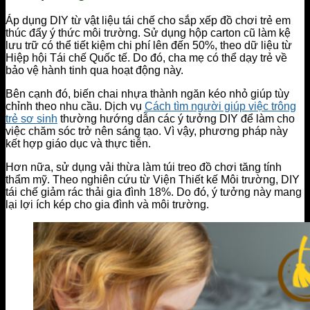
Áp dụng DIY từ vật liệu tái chế cho sắp xếp đồ chơi trẻ em
thúc đẩy ý thức môi trường. Sử dụng hộp carton cũ làm kệ
lưu trữ có thể tiết kiệm chi phí lên đến 50%, theo dữ liệu từ
Hiệp hội Tái chế Quốc tế. Do đó, cha mẹ có thể dạy trẻ về
bảo vệ hành tinh qua hoạt động này.
Bên cạnh đó, biến chai nhựa thành ngăn kéo nhỏ giúp tùy
chỉnh theo nhu cầu. Dịch vụ
Cách tìm người giúp việc trông
trẻ sơ sinh
thường hướng dẫn các ý tưởng DIY để làm cho
việc chăm sóc trở nên sáng tạo. Vì vậy, phương pháp này
kết hợp giáo dục và thực tiễn.
Hơn nữa, sử dụng vải thừa làm túi treo đồ chơi tăng tính
thẩm mỹ. Theo nghiên cứu từ Viện Thiết kế Môi trường, DIY
tái chế giảm rác thải gia đình 18%. Do đó, ý tưởng này mang
lại lợi ích kép cho gia đình và môi trường.