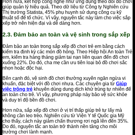
Hơn nữa, kết hợp công nghệ như ứng dụng theo dõi đồ chơi
giúp quản lý hiệu quả. Theo dữ liệu từ Công ty Nghiên cứu
Thị trường Statista, 45% phụ huynh sử dụng công cụ kỹ
thuật số để tổ chức. Vì vậy, nguyên tắc này làm cho việc sắp
xếp trở nên hiện đại và dễ dàng hơn.
2.3. Đảm bảo an toàn và vệ sinh trong sắp xếp
Đảm bảo an toàn trong sắp xếp đồ chơi trẻ em bằng cách
kiểm tra định kỳ các món đồ hỏng. Theo Hiệp hội An toàn Trẻ
em, kiểm tra hàng tháng giảm tai nạn liên quan đến đồ chơi
xuống 22%. Do đó, cha mẹ cần ưu tiên loại bỏ đồ chơi sắc
nhọn hoặc độc hại.
Bên cạnh đó, vệ sinh đồ chơi thường xuyên ngăn ngừa vi
khuẩn, đặc biệt với đồ chơi nhựa. Các chuyên gia từ
Giúp
việc trông trẻ
khuyên dùng dung dịch khử trùng tự nhiên để
an toàn cho trẻ. Vì vậy, phương pháp này bảo vệ sức khỏe
và duy trì độ bền đồ chơi.
Hơn nữa, sắp xếp đồ chơi ở vị trí thấp giúp trẻ tự lấy mà
không cần leo trèo. Nghiên cứu từ Viện Y tế Quốc gia Mỹ
cho thấy, cách này giảm chấn thương rơi ngã lên đến 35%.
Do đó, nguyên tắc an toàn trở thành nền tảng cho môi
trường chơi lành mạnh.