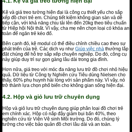
4.1. Kệ và giá treo tường hiện đại
Kệ và giá treo tường hiện đại là công cụ thiết yếu cho sắp
xếp đồ chơi trẻ em. Chúng tiết kiệm không gian sàn và dễ
tiếp cận, với khả năng chịu tải lên đến 20kg theo tiêu chuẩn
từ Hiệp hội Nội thất. Vì vậy, cha mẹ nên chọn loại có khóa an
toàn để ngăn trẻ kéo đổ.
Bên cạnh đó, kệ modul có thể điều chỉnh chiều cao theo sự
phát triển của trẻ. Các dịch vụ như
Giúp việc nhà
thường lắp
đặt chúng để hỗ trợ sắp xếp chuyên nghiệp. Do đó, công cụ
này giúp duy trì sự gọn gàng lâu dài trong gia đình.
Hơn nữa, giá treo với móc đa năng lưu trữ đồ chơi nhỏ hiệu
quả. Dữ liệu từ Công ty Nghiên cứu Tiêu dùng Nielsen cho
thấy, 60% phụ huynh hài lòng với sản phẩm này. Vì vậy, nó
trở thành lựa chọn phổ biến cho không gian sống hiện đại.
4.2. Hộp và giỏ lưu trữ chuyên dụng
Hộp và giỏ lưu trữ chuyên dụng giúp phân loại đồ chơi trẻ
em chính xác. Hộp có nắp đậy giảm bụi bẩn 40%, theo
nghiên cứu từ Viện Vệ sinh Môi trường. Do đó, chúng lý
tưởng cho việc bảo quản đồ chơi lâu dài và an toàn.