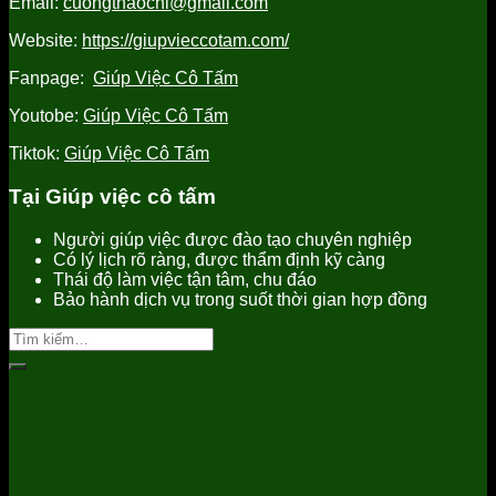
Email:
cuongthaochi@gmail.com
tốt
nhất
Website:
https://giupvieccotam.com/
Fanpage:
Giúp Việc Cô Tấm
Youtobe:
Giúp Việc Cô Tấm
Tiktok:
Giúp Việc Cô Tấm
Tại Giúp việc cô tấm
Người giúp việc được đào tạo chuyên nghiệp
Có lý lịch rõ ràng, được thẩm định kỹ càng
Thái độ làm việc tận tâm, chu đáo
Bảo hành dịch vụ trong suốt thời gian hợp đồng
Tìm
kiếm: