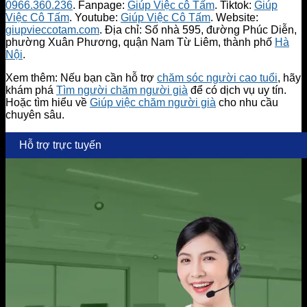
0966.360.236
. Fanpage:
Giúp Việc cô Tấm
. Tiktok:
Giúp
Việc Cô Tấm
. Youtube:
Giúp Việc Cô Tấm
. Website:
giupvieccotam.com
. Địa chỉ: Số nhà 595, đường Phúc Diễn,
phường Xuân Phương, quận Nam Từ Liêm, thành phố
Hà
Nội
.
Xem thêm: Nếu bạn cần hỗ trợ
chăm sóc người cao tuổi
, hãy
khám phá
Tìm người chăm người già
để có dịch vụ uy tín.
Hoặc tìm hiểu về
Giúp việc chăm người già
cho nhu cầu
chuyên sâu.
Hỗ trợ trực tuyến