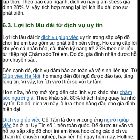
kịp thời. Theo báo cáo ngành, dịch vụ này giảm stress gia
đình 28%. Vì vậy, tích hợp mang lại lợi ích lâu dài cho sự
phát triển.
6.3. Lợi ích lâu dài từ dịch vụ uy tín
Lợi ích lâu dài từ
dịch vụ giúp việc
uy tín trong sắp xếp đồ
chơi trẻ em bao gồm sự phát triển bền vững. Họ cung cấp lời
khuyên cá nhân hóa, cải thiện kỹ năng trẻ 25% theo dữ liệu
từ Hiệp hội Chăm sóc Trẻ em. Do đó, gia đình nhận được hỗ
trợ chuyên sâu.
Bên cạnh đó, dịch vụ đảm bảo an toàn và vệ sinh liên tục. Từ
Giúp việc Hà Nội
, họ mang đến đội ngũ được đào tạo, tăng
lòng tin. Vì vậy, lợi ích vượt trội so với tự làm.
Hơn nữa, hỗ trợ mở rộng đến các lĩnh vực khác như
chăm
sóc người già
. Theo khảo sát, 80% khách hàng quay lại nhờ
uy tín. Do đó, dịch vụ này là lựa chọn hàng đầu cho gia đình
hiện đại.
Dịch vụ giúp việc
Cô Tấm là đơn vị cung ứng
người giúp
việc
ăn ở lại Uy Tín số 1 trên toàn quốc. Để được tư vấn và
hỗ trợ sắp xếp đồ chơi trẻ em khoa học cùng các dịch vụ
chăm trẻ chuyên nghiệp, hãy liên hệ ngay hôm nay. Hotline: