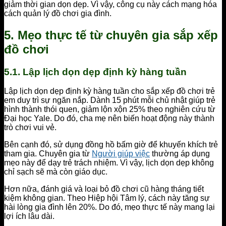
giảm thời gian dọn dẹp. Vì vậy, công cụ này cách mạng hóa
cách quản lý đồ chơi gia đình.
5. Mẹo thực tế từ chuyên gia sắp xếp
đồ chơi
5.1. Lập lịch dọn dẹp định kỳ hàng tuần
Lập lịch dọn dẹp định kỳ hàng tuần cho sắp xếp đồ chơi trẻ
em duy trì sự ngăn nắp. Dành 15 phút mỗi chủ nhật giúp trẻ
hình thành thói quen, giảm lộn xộn 25% theo nghiên cứu từ
Đại học Yale. Do đó, cha mẹ nên biến hoạt động này thành
trò chơi vui vẻ.
Bên cạnh đó, sử dụng đồng hồ bấm giờ để khuyến khích trẻ
tham gia. Chuyên gia từ
Người giúp việc
thường áp dụng
mẹo này để dạy trẻ trách nhiệm. Vì vậy, lịch dọn dẹp không
chỉ sạch sẽ mà còn giáo dục.
Hơn nữa, đánh giá và loại bỏ đồ chơi cũ hàng tháng tiết
kiệm không gian. Theo Hiệp hội Tâm lý, cách này tăng sự
hài lòng gia đình lên 20%. Do đó, mẹo thực tế này mang lại
lợi ích lâu dài.