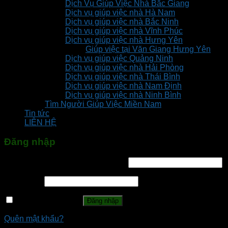
Dịch Vụ Giúp Việc Nhà Bắc Giang
Dịch vụ giúp việc nhà Hà Nam
Dịch vụ giúp việc nhà Bắc Ninh
Dịch vụ giúp việc nhà Vĩnh Phúc
Dịch vụ giúp việc nhà Hưng Yên
Giúp việc tại Văn Giang Hưng Yên
Dịch vụ giúp việc Quảng Ninh
Dịch vụ giúp việc nhà Hải Phòng
Dịch vụ giúp việc nhà Thái Bình
Dịch vụ giúp việc nhà Nam Định
Dịch vụ giúp việc nhà Ninh Bình
Tìm Người Giúp Việc Miền Nam
Tin tức
LIÊN HỆ
Đăng nhập
Tên tài khoản hoặc địa chỉ email
*
Mật khẩu
*
Ghi nhớ mật khẩu
Đăng nhập
Quên mật khẩu?