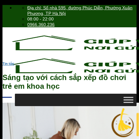
Skip
Địa chỉ: Số nhà 595, đường Phúc Diễn, Phường Xuân
to
Phương, TP Hà Nội
content
08:00 - 22:00
0966.360.236
Tin tức
Sáng tạo với cách sắp xếp đồ chơi
trẻ em khoa học
0966.360.236
Tìm
kiếm: