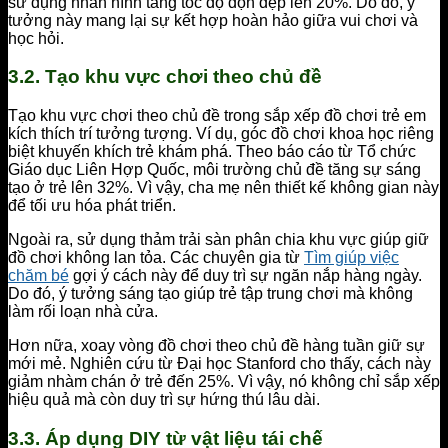
sử dụng nhãn hình tăng tốc độ dọn dẹp lên 20%. Do đó, ý
tưởng này mang lại sự kết hợp hoàn hảo giữa vui chơi và
học hỏi.
3.2. Tạo khu vực chơi theo chủ đề
Tạo khu vực chơi theo chủ đề trong sắp xếp đồ chơi trẻ em
kích thích trí tưởng tượng. Ví dụ, góc đồ chơi khoa học riêng
biệt khuyến khích trẻ khám phá. Theo báo cáo từ Tổ chức
Giáo dục Liên Hợp Quốc, môi trường chủ đề tăng sự sáng
tạo ở trẻ lên 32%. Vì vậy, cha mẹ nên thiết kế không gian này
để tối ưu hóa phát triển.
Ngoài ra, sử dụng thảm trải sàn phân chia khu vực giúp giữ
đồ chơi không lan tỏa. Các chuyên gia từ
Tìm giúp việc
chăm bé
gợi ý cách này để duy trì sự ngăn nắp hàng ngày.
Do đó, ý tưởng sáng tạo giúp trẻ tập trung chơi mà không
làm rối loạn nhà cửa.
Hơn nữa, xoay vòng đồ chơi theo chủ đề hàng tuần giữ sự
mới mẻ. Nghiên cứu từ Đại học Stanford cho thấy, cách này
giảm nhàm chán ở trẻ đến 25%. Vì vậy, nó không chỉ sắp xếp
hiệu quả mà còn duy trì sự hứng thú lâu dài.
3.3. Áp dụng DIY từ vật liệu tái chế