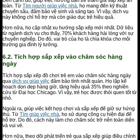
Bên cạnh đó, giúp việc hướng dẫn trẻ tham gia sắp xếp an
toàn. Từ
Tìm người giúp việc nhà
, họ mang đến kỹ thuật
chuyên sâu, đảm bảo vệ sinh và sáng tạo. Vì vậy, dịch vụ
này không chỉ hỗ trợ mà còn giáo dục trẻ hiệu quả.
Hơn nữa, họ cập nhật xu hướng sắp xếp mới nhất. Dữ liệu
từ ngành dịch vụ cho thấy, 70% khách hàng hài lòng với sự
chuyên nghiệp. Do đó, vai trò của họ là chìa khóa cho môi
trường gia đình lý tưởng.
6.2. Tích hợp sắp xếp vào chăm sóc hàng
ngày
Tích hợp sắp xếp đồ chơi trẻ em vào chăm sóc hàng ngày
qua
dịch vụ giúp việc
đảm bảo tính nhất quán. Họ lập kế
hoạch dọn dẹp hàng giờ, tăng hiệu quả 35% theo nghiên
cứu từ Đại học Chicago. Vì vậy, trẻ học được thói quen tốt từ
nhỏ.
Ngoài ra, giúp việc kết hợp chơi và sắp xếp để giữ sự hứng
thú. Từ
Tìm giúp việc nhà
, họ sử dụng công cụ hiện đại để
hỗ trợ. Do đó, cách này làm cho chăm sóc trở nên toàn diện
và vui vẻ.
Hơn nữa, theo dõi phát triển trẻ qua sắp xếp giúp điều chỉnh