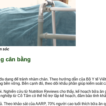
m sóc
ng cân bằng
đa dạng để tránh nhàm chán. Theo hướng dẫn của Bộ Y tế Việt 
g bền vững. Bên cạnh đó, theo dõi khẩu phần giúp kiểm soát câ
. Nghiên cứu từ Nutrition Reviews cho thấy, kế hoạch bữa ăn 
nghiệp từ Cô Tấm có thể hỗ trợ lập kế hoạch, đảm bảo tính khả 
thủ. Theo khảo sát của AARP, 70% người cao tuổi thích bữa ăn 