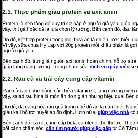
2.1. Thực phẩm giàu protein và axit amin
Protein là nền tảng để duy trì cơ bắp ở người già yếu, giúp 
vậy, thịt gà hoặc cá là lựa chọn lý tưởng. Bên cạnh đó, đậu l
Do đó, kết hợp protein trong mọi bữa ăn là chiến lược hiệu q
Vì vậy, sữa chua Hy Lạp với 20g protein mỗi khẩu phần là gợi
người già yếu.
Bên cạnh đó, trứng là nguồn axit amin hoàn chỉnh, hỗ trợ sử
giúp tăng năng lượng. Trong chăm sóc,
dịch vụ giúp việc
sẽ 
2.2. Rau củ và trái cây cung cấp vitamin
Rau củ xanh như bông cải chứa vitamin C, tăng cường miễn d
vậy, salad rau bina là món ăn đơn giản nhưng hiệu quả. Bên c
Do đó, đa dạng hóa rau quả trong chế độ ăn là cần thiết. Nghi
giàu kali hỗ trợ huyết áp ổn định. Hơn nữa,
giúp việc nhà
có 
Bên cạnh đó, cà rốt cung cấp beta-carotene cho thị lực. Theo 
bối cảnh chăm sóc,
cần tìm người giúp việc gấp
từ Cô Tấm s