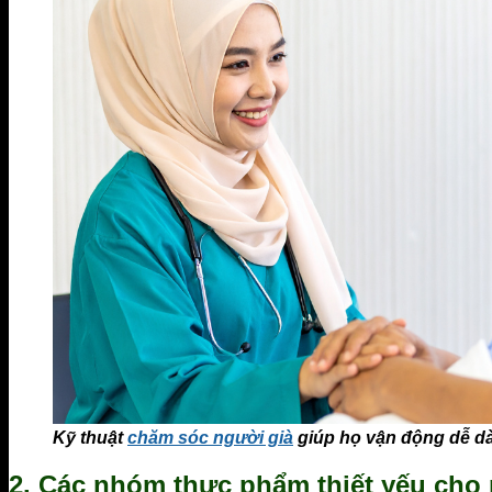
Kỹ thuật
chăm sóc người già
giúp họ vận động dễ d
2. Các nhóm thực phẩm thiết yếu cho 