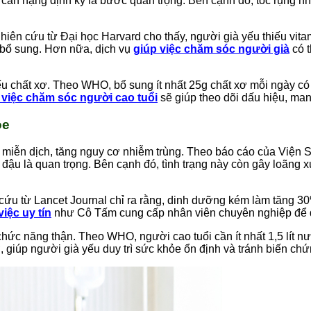
 cân nặng định kỳ là bước quan trọng. Bên cạnh đó, tóc rụng nh
Nghiên cứu từ Đại học Harvard cho thấy, người già yếu thiếu v
 bổ sung. Hơn nữa, dịch vụ
giúp việc chăm sóc người già
có t
ếu chất xơ. Theo WHO, bổ sung ít nhất 25g chất xơ mỗi ngày có
 việc chăm sóc người cao tuổi
sẽ giúp theo dõi dấu hiệu, mang
ỏe
miễn dịch, tăng nguy cơ nhiễm trùng. Theo báo cáo của Viện S
 đậu là quan trọng. Bên cạnh đó, tình trạng này còn gây loãng
ứu từ Lancet Journal chỉ ra rằng, dinh dưỡng kém làm tăng 30% 
việc uy tín
như Cô Tấm cung cấp nhân viên chuyên nghiệp để quả
ức năng thận. Theo WHO, người cao tuổi cần ít nhất 1,5 lít n
 giúp người già yếu duy trì sức khỏe ổn định và tránh biến ch