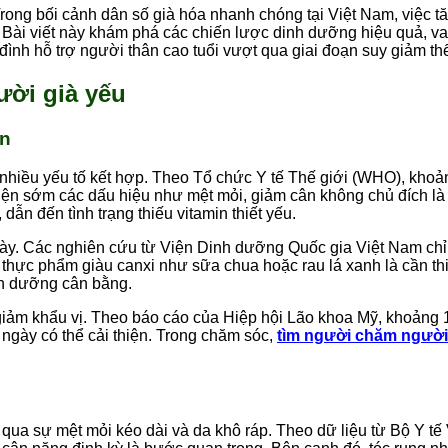
ong bối cảnh dân số già hóa nhanh chóng tại Việt Nam, việc 
g. Bài viết này khám phá các chiến lược dinh dưỡng hiệu quả, va
 đình hỗ trợ người thân cao tuổi vượt qua giai đoạn suy giảm thể
ười già yếu
ến
nhiều yếu tố kết hợp. Theo Tổ chức Y tế Thế giới (WHO), khoả
n diện sớm các dấu hiệu như mệt mỏi, giảm cân không chủ đích là
ẫn đến tình trạng thiếu vitamin thiết yếu.
gày. Các nghiên cứu từ Viện Dinh dưỡng Quốc gia Việt Nam chỉ 
g thực phẩm giàu canxi như sữa chua hoặc rau lá xanh là cần th
nh dưỡng cân bằng.
giảm khẩu vị. Theo báo cáo của Hiệp hội Lão khoa Mỹ, khoảng 
ngày có thể cải thiện. Trong chăm sóc,
tìm người chăm người
qua sự mệt mỏi kéo dài và da khô ráp. Theo dữ liệu từ Bộ Y t