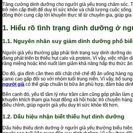
Tăng cường dinh dưỡng cho người già yếu trong chăm sóc. Tr
trở nên cấp thiết để duy trì sức khỏe và chất lượng cuộc sốn
đồng thời cung cấp lời khuyên thực tế từ chuyên gia, giúp gia
1. Hiểu rõ tình trạng dinh dưỡng ở ng
1.1. Nguyên nhân suy giảm dinh dưỡng phổ bi
Người già yếu thường gặp phải tình trạng suy dinh dưỡng do 
đang phát triển bị thiếu hụt calo và protein. Vì vậy, việc nhậ
răng miệng hoặc khó nuốt làm giảm khả năng hấp thụ thức ăn, d
Do đó, gia đình cần theo dõi chặt chẽ chế độ ăn uống hàng n
canxi cao gấp đôi so với nhóm tuổi trung niên. Vì vậy, bổ sun
người già
có thể giúp chuẩn bị bữa ăn phù hợp, đảm bảo di
Bên cạnh đó, yếu tố tâm lý như trầm cảm cũng góp phần làm 
khuyến khích tham gia hoạt động xã hội hoặc trò chuyện hàng 
điều chỉnh, giúp người già yếu duy trì sức khỏe tốt hơn.
1.2. Dấu hiệu nhận biết thiếu hụt dinh dưỡng
Dấu hiệu thiếu dinh dưỡng ở người già yếu thường biểu hiện 