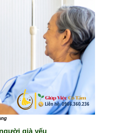
àng
người già yếu