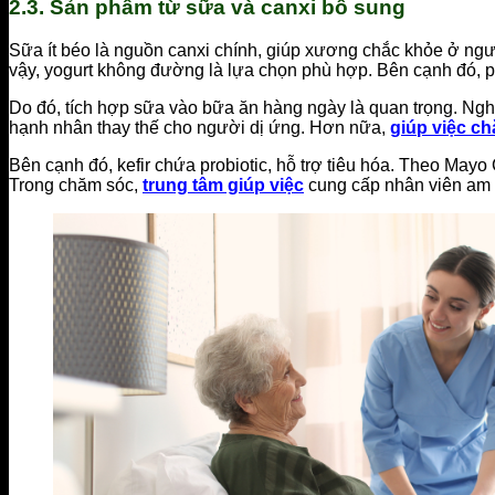
2.3. Sản phẩm từ sữa và canxi bổ sung
Sữa ít béo là nguồn canxi chính, giúp xương chắc khỏe ở ng
vậy, yogurt không đường là lựa chọn phù hợp. Bên cạnh đó, ph
Do đó, tích hợp sữa vào bữa ăn hàng ngày là quan trọng. Nghiê
hạnh nhân thay thế cho người dị ứng. Hơn nữa,
giúp việc c
Bên cạnh đó, kefir chứa probiotic, hỗ trợ tiêu hóa. Theo Mayo 
Trong chăm sóc,
trung tâm giúp việc
cung cấp nhân viên am 