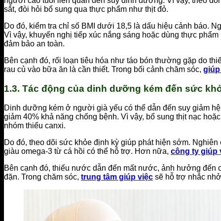
người cao tuổi liên quan đến suy dinh dưỡng. Vì vậy, theo dõi
sắt, đòi hỏi bổ sung qua thực phẩm như thịt đỏ.
Do đó, kiểm tra chỉ số BMI dưới 18,5 là dấu hiệu cảnh báo. 
Vì vậy, khuyến nghị tiếp xúc nắng sáng hoặc dùng thực phẩm
đảm bảo an toàn.
Bên cạnh đó, rối loạn tiêu hóa như táo bón thường gặp do thi
rau củ vào bữa ăn là cần thiết. Trong bối cảnh chăm sóc,
giúp
1.3. Tác động của dinh dưỡng kém đến sức kh
Dinh dưỡng kém ở người già yếu có thể dẫn đến suy giảm hệ 
giảm 40% khả năng chống bệnh. Vì vậy, bổ sung thịt nạc hoặc
nhóm thiếu canxi.
Do đó, theo dõi sức khỏe định kỳ giúp phát hiện sớm. Nghiên c
giàu omega-3 từ cá hồi có thể hỗ trợ. Hơn nữa,
công ty giúp 
Bên cạnh đó, thiếu nước dẫn đến mất nước, ảnh hưởng đến ch
đặn. Trong chăm sóc,
trung tâm giúp việc
sẽ hỗ trợ nhắc nhở,