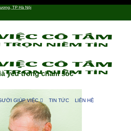
hương, TP Hà Nội
à yếu trong chăm sóc
GƯỜI GIÚP VIỆC
TIN TỨC
LIÊN HỆ