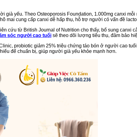
ười già yếu. Theo Osteoporosis Foundation, 1.000mg canxi mỗ
ô mai cung cấp canxi dễ hấp thụ, hỗ trợ người có vấn đề lacto
n cứu từ British Journal of Nutrition cho thấy, bổ sung canxi 
hăm sóc người cao tuổi
sẽ theo dõi lượng tiêu thụ, đảm bảo h
Clinic, probiotic giảm 25% triệu chứng táo bón ở người cao tuổi.
hiểu để chuẩn bị, giúp người già yếu khỏe mạnh hơn.