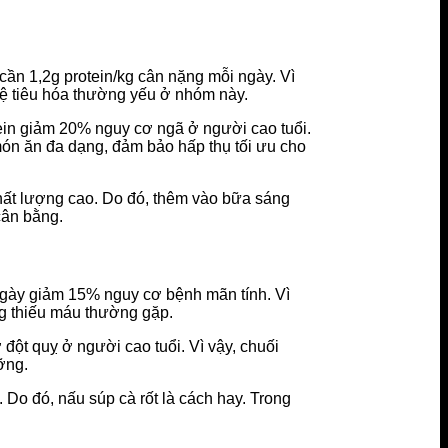
cần 1,2g protein/kg cân nặng mỗi ngày. Vì
 hệ tiêu hóa thường yếu ở nhóm này.
tein giảm 20% nguy cơ ngã ở người cao tuổi.
ón ăn đa dạng, đảm bảo hấp thụ tối ưu cho
chất lượng cao. Do đó, thêm vào bữa sáng
cân bằng.
ngày giảm 15% nguy cơ bệnh mãn tính. Vì
ng thiếu máu thường gặp.
đột quỵ ở người cao tuổi. Vì vậy, chuối
ỡng.
 Do đó, nấu súp cà rốt là cách hay. Trong