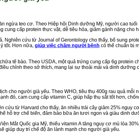
ngăn ngừa teo cơ. Theo Hiệp hội Dinh dưỡng Mỹ, người cao tuổi 
ăng cung cấp protein thực vật, dễ tiêu hóa, giảm gánh nặng cho
uả. Nghiên cứu từ Journal of Gerontology cho thấy, bổ sung pro
 ý tốt. Hơn nữa,
giúp việc chăm người bệnh
có thể chuẩn bị m
a chữa tế bào. Theo USDA, một quả trứng cung cấp 6g protein 
điều chỉnh theo sở thích, mang lại sự thoải mái và dinh dưỡng 
ịch cho người già yếu. Theo WHO, tiêu thụ 400g rau quả mỗi 
ạnh đó, cam cung cấp vitamin C, giúp hấp thụ sắt tốt hơn, chố
ên cứu từ Harvard cho thấy, ăn nhiều trái cây giảm 25% nguy cơ 
thể hỗ trợ chế biến, đảm bảo bữa ăn tươi ngon và giàu dinh dư
Viện Mắt Quốc gia Mỹ, thiếu vitamin A tăng nguy cơ mù lòa 30%.
ẽ giúp duy trì chế độ ăn lành mạnh cho người già yếu.