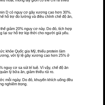
iều hoặc móng tay giòn có thể chỉ ra thiếu
itamin D có nguy cơ gãy xương cao hơn 30%.
hể hỗ trợ đo lường và điều chỉnh chế độ ăn,
 thể giảm 20% nguy cơ này. Do đó, tích hợp
 lại sự hỗ trợ kịp thời cho người già yếu.
ức khỏe Quốc gia Mỹ, thiếu protein làm
 xương, với tỷ lệ gãy xương cao hơn 25% ở
nguy cơ sa sút trí tuệ. Vì vậy, chế độ ăn
n lý bữa ăn, giảm thiểu rủi ro.
ước mỗi ngày. Do đó, khuyến khích uống đều
ứng nghiêm trọng.