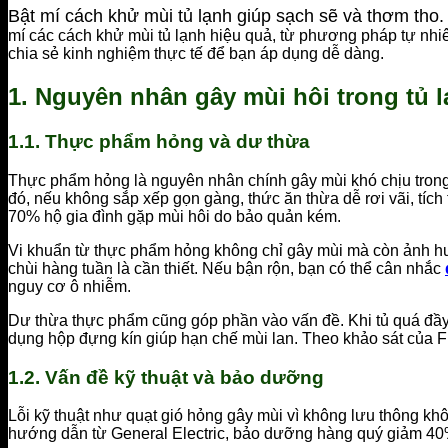
Bật mí cách khử mùi tủ lạnh giúp sạch sẽ và thơm tho
mí các cách khử mùi tủ lạnh hiệu quả, từ phương pháp tự nhiê
chia sẻ kinh nghiệm thực tế để bạn áp dụng dễ dàng.
1. Nguyên nhân gây mùi hôi trong tủ 
1.1. Thực phẩm hỏng và dư thừa
Thực phẩm hỏng là nguyên nhân chính gây mùi khó chịu trong tủ
đó, nếu không sắp xếp gọn gàng, thức ăn thừa dễ rơi vãi, tích
70% hộ gia đình gặp mùi hôi do bảo quản kém.
Vi khuẩn từ thực phẩm hỏng không chỉ gây mùi mà còn ảnh hưởn
chùi hàng tuần là cần thiết. Nếu bận rộn, bạn có thể cân nhắc
nguy cơ ô nhiễm.
Dư thừa thực phẩm cũng góp phần vào vấn đề. Khi tủ quá đầy,
dụng hộp đựng kín giúp hạn chế mùi lan. Theo khảo sát của 
1.2. Vấn đề kỹ thuật và bảo dưỡng
Lỗi kỹ thuật như quạt gió hỏng gây mùi vì không lưu thông khôn
hướng dẫn từ General Electric, bảo dưỡng hàng quý giảm 40%