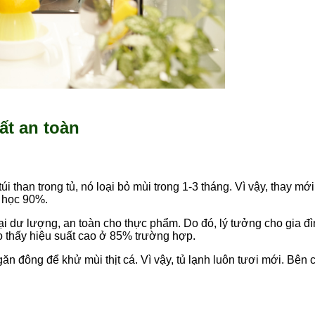
t an toàn
úi than trong tủ, nó loại bỏ mùi trong 1-3 tháng. Vì vậy, thay mớ
a học 90%.
lại dư lượng, an toàn cho thực phẩm. Do đó, lý tưởng cho gia đì
o thấy hiệu suất cao ở 85% trường hợp.
ăn đông để khử mùi thịt cá. Vì vậy, tủ lạnh luôn tươi mới. Bên