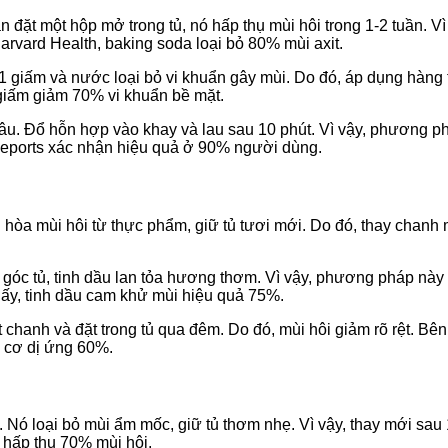
 đặt một hộp mở trong tủ, nó hấp thụ mùi hôi trong 1-2 tuần. Vì 
rvard Health, baking soda loại bỏ 80% mùi axit.
:1 giấm và nước loại bỏ vi khuẩn gây mùi. Do đó, áp dụng hàng 
, giấm giảm 70% vi khuẩn bề mặt.
âu. Đổ hỗn hợp vào khay và lau sau 10 phút. Vì vậy, phương ph
 Reports xác nhận hiệu quả ở 90% người dùng.
ung hòa mùi hôi từ thực phẩm, giữ tủ tươi mới. Do đó, thay chan
góc tủ, tinh dầu lan tỏa hương thơm. Vì vậy, phương pháp này 
thấy, tinh dầu cam khử mùi hiệu quả 75%.
t chanh và đặt trong tủ qua đêm. Do đó, mùi hôi giảm rõ rệt. Bê
 cơ dị ứng 60%.
 Nó loại bỏ mùi ẩm mốc, giữ tủ thơm nhẹ. Vì vậy, thay mới sau 
ê hấp thụ 70% mùi hôi.