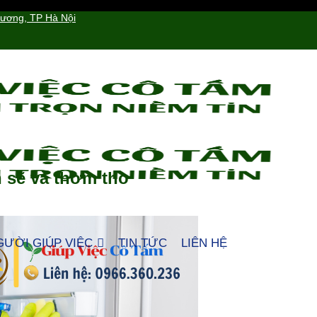
hương, TP Hà Nội
h sẽ và thơm tho
GƯỜI GIÚP VIỆC
TIN TỨC
LIÊN HỆ