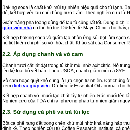
Baking soda là chất khử mùi tự nhiên hiệu quả cho tủ lạnh. Bạn
đó, kết hợp với lau chùi bằng nước ấm. Theo nghiên cứu từ Ha
Giấm trắng pha loãng dùng để lau tủ cũng rất tốt. Dung dịch 1
giúp việc nhà
có thể hỗ trợ. Dữ liệu từ Mayo Clinic cho thấy
Kết hợp baking soda và giấm tạo phản ứng sủi bọt làm sạch s
nó tiết kiệm chi phí so với hóa chất. Khảo sát của Consumer
2.2. Áp dụng chanh và vỏ cam
Chanh tươi cắt lát đặt trong tủ khử mùi nhờ axit citric. Nó tr
lên kệ loại bỏ vết bẩn. Theo USDA, chanh giảm mùi cá 85%.
Vỏ cam hoặc quýt khô cũng là lựa chọn tự nhiên. Đặt chúng ở 
xem
dịch vụ giúp việc
.
Dữ liệu từ Essential Oil Journal cho 
Kết hợp chanh với muối tạo chất tẩy tự nhiên. Rắc muối lên lá
Nghiên cứu của FDA chỉ ra, phương pháp tự nhiên giảm nguy
2.3. Sử dụng cà phê và trà túi lọc
Bột cà phê rang đặt trong chén khử mùi nhờ khả năng hấp thụ.
định kỳ. Theo nghiên cứu từ Coffee Research Institute, cà ph