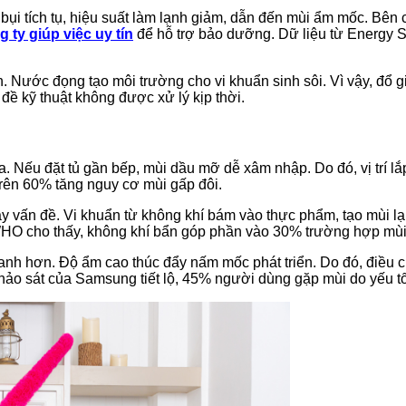
ụi tích tụ, hiệu suất làm lạnh giảm, dẫn đến mùi ẩm mốc. Bên 
g ty giúp việc uy tín
để hỗ trợ bảo dưỡng. Dữ liệu từ Energy Sta
Nước đọng tạo môi trường cho vi khuẩn sinh sôi. Vì vậy, đổ g
đề kỹ thuật không được xử lý kịp thời.
a. Nếu đặt tủ gần bếp, mùi dầu mỡ dễ xâm nhập. Do đó, vị trí l
rên 60% tăng nguy cơ mùi gấp đôi.
 vấn đề. Vi khuẩn từ không khí bám vào thực phẩm, tạo mùi lạ. 
HO cho thấy, không khí bẩn góp phần vào 30% trường hợp mùi 
h hơn. Độ ẩm cao thúc đẩy nấm mốc phát triển. Do đó, điều chỉ
ảo sát của Samsung tiết lộ, 45% người dùng gặp mùi do yếu tố