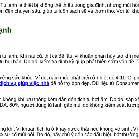
.
Tủ lạnh là thiết bị không thể thiếu trong gia đình, nhưng mùi hô
n đến chuyên sâu, giúp tủ luôn sạch sẽ và thơm tho. Với từ khó
lạnh
 lạnh. Khi rau củ, thịt cá để lâu, vi khuẩn phân hủy tạo khí m
 tụ bụi bẩn. Do đó, kiểm tra định kỳ giúp phát hiện sớm vấn đề
g sức khỏe. Ví dụ, nấm mốc phát triển ở nhiệt độ 4-10°C, phổ b
dịch vụ giúp việc nhà
để hỗ trợ dọn dẹp. Dữ liệu từ Consumer
 không khí lưu thông kém dẫn đến tích tụ hơi ẩm. Do đó, sắp x
FDA, 60% người dùng tủ lạnh gặp mùi do không kiểm soát lượng
g khí. Vi khuẩn tích tụ ở khay nước thải nếu không vệ sinh. Vì 
 sự cố mùi hôi. Do đó, hãy chú ý đến các dấu hiệu bất thường