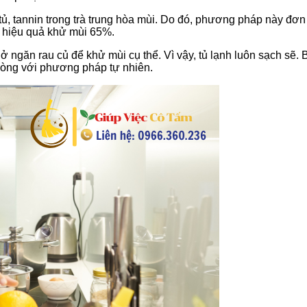
 tủ, tannin trong trà trung hòa mùi. Do đó, phương pháp này đơn
ấy hiệu quả khử mùi 65%.
 ngăn rau củ để khử mùi cụ thể. Vì vậy, tủ lạnh luôn sạch sẽ. 
lòng với phương pháp tự nhiên.