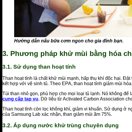
Hướng dẫn nấu bữa cơm ngon cho gia đình bạn.
3. Phương pháp khử mùi bằng hóa chấ
3.1. Sử dụng than hoạt tính
Than hoạt tính là chất khử mùi mạnh, hấp thụ khí độc hại. Đặt t
kết hợp với vệ sinh tủ. Theo EPA, than hoạt tính giảm mùi hó
Túi than nhỏ gọn, phù hợp cho mọi loại tủ lạnh. Nó không để 
cung cấp tạp vụ
.
Dữ liệu từ Activated Carbon Association ch
Than hoạt tính còn lọc không khí, giảm vi khuẩn. Sử dụng ở ng
của Samsung Lab xác nhận, than giảm mùi ẩm 75%.
3.2. Áp dụng nước khử trùng chuyên dụng