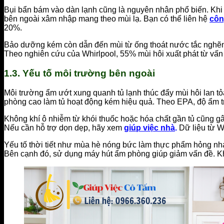
Bụi bẩn bám vào dàn lạnh cũng là nguyên nhân phổ biến. Khi b
bên ngoài xâm nhập mang theo mùi lạ. Bạn có thể liên hệ
côn
20%.
Bảo dưỡng kém còn dẫn đến mùi từ ống thoát nước tắc nghẽn. 
Theo nghiên cứu của Whirlpool, 55% mùi hôi xuất phát từ vấn 
1.3. Yếu tố môi trường bên ngoài
Môi trường ẩm ướt xung quanh tủ lạnh thúc đẩy mùi hôi lan tỏ
phòng cao làm tủ hoạt động kém hiệu quả. Theo EPA, độ ẩm t
Không khí ô nhiễm từ khói thuốc hoặc hóa chất gần tủ cũng gây
Nếu cần hỗ trợ dọn dẹp, hãy xem
giúp việc nhà
.
Dữ liệu từ W
Yếu tố thời tiết như mùa hè nóng bức làm thực phẩm hỏng nhan
Bên cạnh đó, sử dụng máy hút ẩm phòng giúp giảm vấn đề. Kh