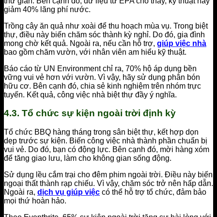
thư giãn. Bên cạnh đó, dữ liệu từ EPA cho thấy, kỹ thuật này
giảm 40% lãng phí nước.
Trồng cây ăn quả như xoài để thu hoạch mùa vụ. Trong biệt
thự, điều này biến chăm sóc thành kỳ nghỉ. Do đó, gia đình
mong chờ kết quả. Ngoài ra, nếu cần hỗ trợ,
giúp việc nhà
bao gồm chăm vườn, với nhân viên am hiểu kỹ thuật.
Báo cáo từ UN Environment chỉ ra, 70% hộ áp dụng bền
vững vui vẻ hơn với vườn. Vì vậy, hãy sử dụng phân bón
hữu cơ. Bên cạnh đó, chia sẻ kinh nghiệm trên nhóm trực
tuyến. Kết quả, công việc nhà biệt thự đầy ý nghĩa.
4.3. Tổ chức sự kiện ngoài trời định kỳ
Tổ chức BBQ hàng tháng trong sân biệt thự, kết hợp dọn
dẹp trước sự kiện. Biến công việc nhà thành phần chuẩn bị
vui vẻ. Do đó, bạn có động lực. Bên cạnh đó, mời hàng xóm
để tăng giao lưu, làm cho không gian sống động.
Sử dụng lều cắm trại cho đêm phim ngoài trời. Điều này biến
ngoại thất thành rạp chiếu. Vì vậy, chăm sóc trở nên hấp dẫn.
Ngoài ra,
dịch vụ giúp việc
có thể hỗ trợ tổ chức, đảm bảo
mọi thứ hoàn hảo.