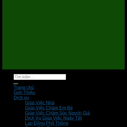
Tìm
kiếm:
Trang chủ
Giới Thiệu
Dịch vụ
Giúp Việc Nhà
Giúp Việc Chăm Em Bé
Giúp Việc Chăm Sóc Người Già
Dịch Vụ Giúp Việc Ngày Tết
Lao Động Phổ Thông