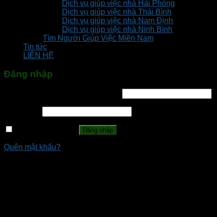
Dịch vụ giúp việc nhà Hải Phòng
Dịch vụ giúp việc nhà Thái Bình
Dịch vụ giúp việc nhà Nam Định
Dịch vụ giúp việc nhà Ninh Bình
Tìm Người Giúp Việc Miền Nam
Tin tức
LIÊN HỆ
Đăng nhập
Tên tài khoản hoặc địa chỉ email
*
Mật khẩu
*
Ghi nhớ mật khẩu
Đăng nhập
Quên mật khẩu?