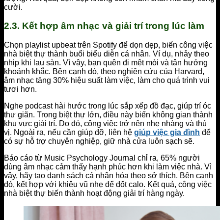
cười.
2.3. Kết hợp âm nhạc và giải trí trong lúc làm
Chọn playlist upbeat trên Spotify để dọn dẹp, biến công việc
nhà biệt thự thành buổi biểu diễn cá nhân. Ví dụ, nhảy theo
nhịp khi lau sàn. Vì vậy, bạn quên đi mệt mỏi và tận hưởng
khoảnh khắc. Bên cạnh đó, theo nghiên cứu của Harvard,
âm nhạc tăng 30% hiệu suất làm việc, làm cho quá trình vui
tươi hơn.
Nghe podcast hài hước trong lúc sắp xếp đồ đạc, giúp trí óc
thư giãn. Trong biệt thự lớn, điều này biến không gian thành
khu vực giải trí. Do đó, công việc trở nên nhẹ nhàng và thú
vị. Ngoài ra, nếu cần giúp đỡ, liên hệ
giúp việc gia đình
để
có sự hỗ trợ chuyên nghiệp, giữ nhà cửa luôn sạch sẽ.
Báo cáo từ Music Psychology Journal chỉ ra, 65% người
dùng âm nhạc cảm thấy hạnh phúc hơn khi làm việc nhà. Vì
vậy, hãy tạo danh sách cá nhân hóa theo sở thích. Bên cạnh
đó, kết hợp với khiêu vũ nhẹ để đốt calo. Kết quả, công việc
nhà biệt thự biến thành hoạt động giải trí hàng ngày.