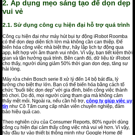
2. Áp dụng mẹo sáng tạo để dọn dẹp
vui vẻ
2.1. Sử dụng công cụ hiện đại hỗ trợ quá trình
Công cụ hiện đại như máy hút bụi tự động iRobot Roomba
có thể dọn dẹp diện tích lớn mà không cần can thiệp. Để
biến hóa công việc nhà biệt thự, hãy lập lịch tự động qua
app, kết hợp với âm thanh vui nhộn. Vì vậy, bạn tiết kiệm thời
gian và tận hưởng quá trình. Bên cạnh đó, dữ liệu từ iRobot
cho thấy, người dùng giảm 50% thời gian dọn dẹp, tăng sự
hài lòng.
Máy rửa chén Bosch serie 8 xử lý đến 14 bộ bát đĩa, lý
tưởng cho biệt thự lớn. Bạn có thể biến hóa bằng cách tổ
chức “buổi tiệc dọn dẹp” với gia đình, biến công việc thành
trò chơi. Do đó, mọi người cùng tham gia mà không cảm
thấy mệt mỏi. Ngoài ra, nếu cần hỗ trợ,
công ty giúp việc uy
tín
như Cô Tấm cung cấp nhân viên chuyên nghiệp, đảm
bảo hiệu quả cao.
Theo nghiên cứu của Consumer Reports, 80% người dùng
công cụ hiện đại cảm thấy công việc nhà vui vẻ hơn. Vì vậy,
hãy đầu tư vào thiết bị thông minh như Google Home để