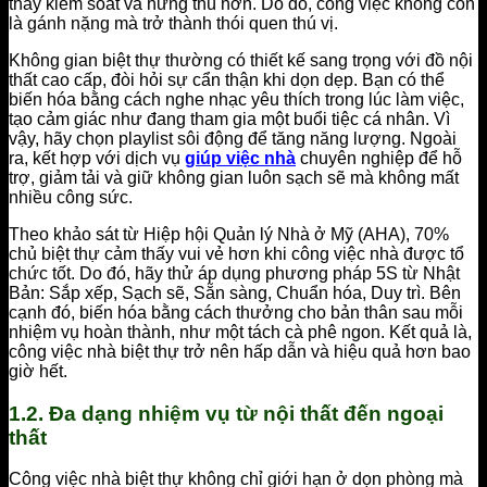
thấy kiểm soát và hứng thú hơn. Do đó, công việc không còn
là gánh nặng mà trở thành thói quen thú vị.
Không gian biệt thự thường có thiết kế sang trọng với đồ nội
thất cao cấp, đòi hỏi sự cẩn thận khi dọn dẹp. Bạn có thể
biến hóa bằng cách nghe nhạc yêu thích trong lúc làm việc,
tạo cảm giác như đang tham gia một buổi tiệc cá nhân. Vì
vậy, hãy chọn playlist sôi động để tăng năng lượng. Ngoài
ra, kết hợp với dịch vụ
giúp việc nhà
chuyên nghiệp để hỗ
trợ, giảm tải và giữ không gian luôn sạch sẽ mà không mất
nhiều công sức.
Theo khảo sát từ Hiệp hội Quản lý Nhà ở Mỹ (AHA), 70%
chủ biệt thự cảm thấy vui vẻ hơn khi công việc nhà được tổ
chức tốt. Do đó, hãy thử áp dụng phương pháp 5S từ Nhật
Bản: Sắp xếp, Sạch sẽ, Sẵn sàng, Chuẩn hóa, Duy trì. Bên
cạnh đó, biến hóa bằng cách thưởng cho bản thân sau mỗi
nhiệm vụ hoàn thành, như một tách cà phê ngon. Kết quả là,
công việc nhà biệt thự trở nên hấp dẫn và hiệu quả hơn bao
giờ hết.
1.2. Đa dạng nhiệm vụ từ nội thất đến ngoại
thất
Công việc nhà biệt thự không chỉ giới hạn ở dọn phòng mà