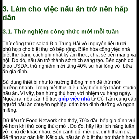
3. Làm cho việc nấu ăn trở nên hấp
dẫn
3.1. Thử nghiệm công thức mới mỗi tuần
Thử công thức salad Địa Trung Hải với nguyên liệu tươi,
phù hợp cho biệt thự có bếp rộng. Biến hóa công việc nhà
biệt thự bằng cách ghi nhật ký ẩm thực, chia sẻ trên mạng xã
hội. Do đó, nấu ăn trở thành sở thích sáng tạo. Bên cạnh đó,
theo USDA, thử nghiệm mới tăng 40% sự hài lòng với bữa
ăn gia đình.
Sử dụng thiết bị như lò nướng thông minh để thử món
nướng nhanh. Trong biệt thự, điều này biến bếp thành studio
nấu ăn. Vì vậy, bạn hứng thú hơn với nhiệm vụ hàng ngày.
Ngoài ra, nếu cần hỗ trợ,
giúp việc nhà
từ Cô Tấm cung cấp
người nấu ăn chuyên nghiệp, đảm bảo dinh dưỡng và ngon
miệng.
Dữ liệu từ Food Network cho thấy, 70% đầu bếp gia đình vui
vẻ hơn khi thử công thức mới. Do đó, hãy lập lịch hàng tuần
với chủ đề khác nhau. Bên cạnh đó, mời gia đình tham gia
để tăng sự gắn kết. Kết quả, nấu ăn ở biệt thự trở thành hoạt