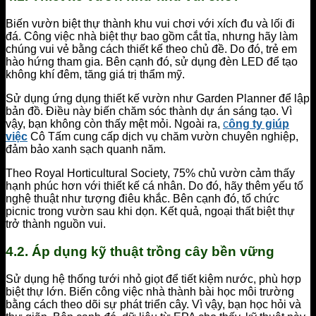
Biến vườn biệt thự thành khu vui chơi với xích đu và lối đi
đá. Công việc nhà biệt thự bao gồm cắt tỉa, nhưng hãy làm
chúng vui vẻ bằng cách thiết kế theo chủ đề. Do đó, trẻ em
hào hứng tham gia. Bên cạnh đó, sử dụng đèn LED để tạo
không khí đêm, tăng giá trị thẩm mỹ.
Sử dụng ứng dụng thiết kế vườn như Garden Planner để lập
bản đồ. Điều này biến chăm sóc thành dự án sáng tạo. Vì
vậy, bạn không còn thấy mệt mỏi. Ngoài ra,
c
ông ty giúp
việc
Cô Tấm cung cấp dịch vụ chăm vườn chuyên nghiệp,
đảm bảo xanh sạch quanh năm.
Theo Royal Horticultural Society, 75% chủ vườn cảm thấy
hạnh phúc hơn với thiết kế cá nhân. Do đó, hãy thêm yếu tố
nghệ thuật như tượng điêu khắc. Bên cạnh đó, tổ chức
picnic trong vườn sau khi dọn. Kết quả, ngoại thất biệt thự
trở thành nguồn vui.
4.2. Áp dụng kỹ thuật trồng cây bền vững
Sử dụng hệ thống tưới nhỏ giọt để tiết kiệm nước, phù hợp
biệt thự lớn. Biến công việc nhà thành bài học môi trường
bằng cách theo dõi sự phát triển cây. Vì vậy, bạn học hỏi và