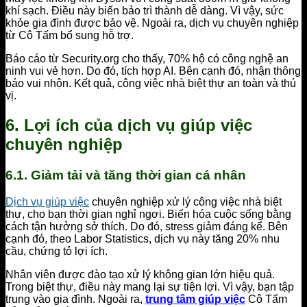
khí sạch. Điều này biến bảo trì thành dễ dàng. Vì vậy, sức
khỏe gia đình được bảo vệ. Ngoài ra, dịch vụ chuyên nghiệp
từ Cô Tấm bổ sung hỗ trợ.
Báo cáo từ Security.org cho thấy, 70% hộ có công nghệ an
ninh vui vẻ hơn. Do đó, tích hợp AI. Bên cạnh đó, nhận thông
báo vui nhộn. Kết quả, công việc nhà biệt thự an toàn và thú
vị.
6. Lợi ích của dịch vụ giúp việc
chuyên nghiệp
6.1. Giảm tải và tăng thời gian cá nhân
Dịch vụ giúp việc
chuyên nghiệp xử lý công việc nhà biệt
thự, cho bạn thời gian nghỉ ngơi. Biến hóa cuộc sống bằng
cách tận hưởng sở thích. Do đó, stress giảm đáng kể. Bên
cạnh đó, theo Labor Statistics, dịch vụ này tăng 20% nhu
cầu, chứng tỏ lợi ích.
Nhân viên được đào tạo xử lý không gian lớn hiệu quả.
Trong biệt thự, điều này mang lại sự tiện lợi. Vì vậy, bạn tập
trung vào gia đình. Ngoài ra,
trung tâm giúp việc
Cô Tấm