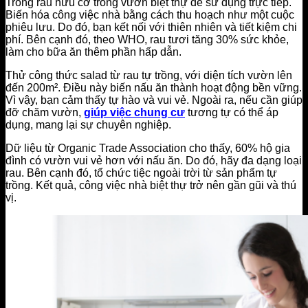
Trồng rau hữu cơ trong vườn biệt thự để sử dụng trực tiếp.
Biến hóa công việc nhà bằng cách thu hoạch như một cuộc
phiêu lưu. Do đó, bạn kết nối với thiên nhiên và tiết kiệm chi
phí. Bên cạnh đó, theo WHO, rau tươi tăng 30% sức khỏe,
làm cho bữa ăn thêm phần hấp dẫn.
Thử công thức salad từ rau tự trồng, với diện tích vườn lên
đến 200m². Điều này biến nấu ăn thành hoạt động bền vững.
Vì vậy, bạn cảm thấy tự hào và vui vẻ. Ngoài ra, nếu cần giúp
đỡ chăm vườn,
giúp việc chung cư
tương tự có thể áp
dụng, mang lại sự chuyên nghiệp.
Dữ liệu từ Organic Trade Association cho thấy, 60% hộ gia
đình có vườn vui vẻ hơn với nấu ăn. Do đó, hãy đa dạng loại
rau. Bên cạnh đó, tổ chức tiệc ngoài trời từ sản phẩm tự
trồng. Kết quả, công việc nhà biệt thự trở nên gần gũi và thú
vị.