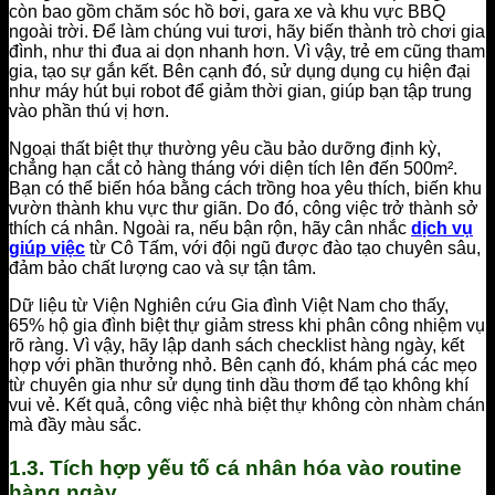
còn bao gồm chăm sóc hồ bơi, gara xe và khu vực BBQ
ngoài trời. Để làm chúng vui tươi, hãy biến thành trò chơi gia
đình, như thi đua ai dọn nhanh hơn. Vì vậy, trẻ em cũng tham
gia, tạo sự gắn kết. Bên cạnh đó, sử dụng dụng cụ hiện đại
như máy hút bụi robot để giảm thời gian, giúp bạn tập trung
vào phần thú vị hơn.
Ngoại thất biệt thự thường yêu cầu bảo dưỡng định kỳ,
chẳng hạn cắt cỏ hàng tháng với diện tích lên đến 500m².
Bạn có thể biến hóa bằng cách trồng hoa yêu thích, biến khu
vườn thành khu vực thư giãn. Do đó, công việc trở thành sở
thích cá nhân. Ngoài ra, nếu bận rộn, hãy cân nhắc
dịch vụ
giúp việc
từ Cô Tấm, với đội ngũ được đào tạo chuyên sâu,
đảm bảo chất lượng cao và sự tận tâm.
Dữ liệu từ Viện Nghiên cứu Gia đình Việt Nam cho thấy,
65% hộ gia đình biệt thự giảm stress khi phân công nhiệm vụ
rõ ràng. Vì vậy, hãy lập danh sách checklist hàng ngày, kết
hợp với phần thưởng nhỏ. Bên cạnh đó, khám phá các mẹo
từ chuyên gia như sử dụng tinh dầu thơm để tạo không khí
vui vẻ. Kết quả, công việc nhà biệt thự không còn nhàm chán
mà đầy màu sắc.
1.3. Tích hợp yếu tố cá nhân hóa vào routine
hàng ngày