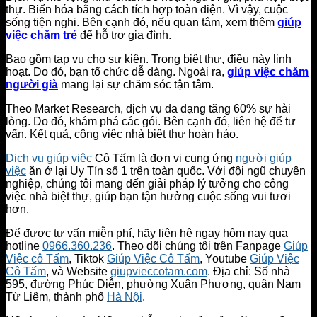
thự. Biến hóa bằng cách tích hợp toàn diện. Vì vậy, cuộc
sống tiện nghi. Bên cạnh đó, nếu quan tâm, xem thêm
giúp
việc chăm trẻ
để hỗ trợ gia đình.
Bao gồm tạp vụ cho sự kiện. Trong biệt thự, điều này linh
hoạt. Do đó, bạn tổ chức dễ dàng. Ngoài ra,
giúp việc chăm
người già
mang lại sự chăm sóc tận tâm.
Theo Market Research, dịch vụ đa dạng tăng 60% sự hài
lòng. Do đó, khám phá các gói. Bên cạnh đó, liên hệ để tư
vấn. Kết quả, công việc nhà biệt thự hoàn hảo.
Dịch vụ giúp việc
Cô Tấm là đơn vị cung ứng
người giúp
việc
ăn ở lại Uy Tín số 1 trên toàn quốc. Với đội ngũ chuyên
nghiệp, chúng tôi mang đến giải pháp lý tưởng cho công
việc nhà biệt thự, giúp bạn tận hưởng cuộc sống vui tươi
hơn.
Để được tư vấn miễn phí, hãy liên hệ ngay hôm nay qua
hotline
0966.360.236
. Theo dõi chúng tôi trên Fanpage
Giúp
Việc cô Tấm
, Tiktok
Giúp Việc Cô Tấm
, Youtube
Giúp Việc
Cô Tấm
, và Website
giupvieccotam.com
. Địa chỉ: Số nhà
595, đường Phúc Diễn, phường Xuân Phương, quận Nam
Từ Liêm, thành phố
Hà Nội
.