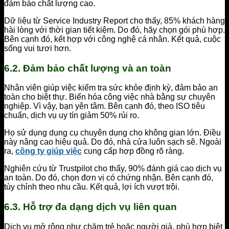
đảm bảo chất lượng cao.
Dữ liệu từ Service Industry Report cho thấy, 85% khách hàng
hài lòng với thời gian tiết kiệm. Do đó, hãy chọn gói phù hợp.
Bên cạnh đó, kết hợp với công nghệ cá nhân. Kết quả, cuộc
sống vui tươi hơn.
6.2. Đảm bảo chất lượng và an toàn
Nhân viên giúp việc kiểm tra sức khỏe định kỳ, đảm bảo an
toàn cho biệt thự. Biến hóa công việc nhà bằng sự chuyên
nghiệp. Vì vậy, bạn yên tâm. Bên cạnh đó, theo ISO tiêu
chuẩn, dịch vụ uy tín giảm 50% rủi ro.
Họ sử dụng dụng cụ chuyên dụng cho không gian lớn. Điều
này nâng cao hiệu quả. Do đó, nhà cửa luôn sạch sẽ. Ngoài
ra,
công ty giúp việc
cung cấp hợp đồng rõ ràng.
Nghiên cứu từ Trustpilot cho thấy, 90% đánh giá cao dịch vụ
an toàn. Do đó, chọn đơn vị có chứng nhận. Bên cạnh đó,
tùy chỉnh theo nhu cầu. Kết quả, lợi ích vượt trội.
6.3. Hỗ trợ đa dạng dịch vụ liên quan
Dịch vụ mở rộng như chăm trẻ hoặc người già, phù hợp biệt