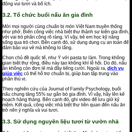
động vui tươi và bổ ích.
3.2. Tổ chức buổi nấu ăn gia đình
Mời mọi người cùng chuẩn bị món Việt Nam truyền thống
như phở. Biến công việc nhà biệt thự thành sự kiện gia đình,
với vai trò phân công rõ ràng. Vì vậy, trẻ em học kỹ năng
sống qua trò chơi. Bên cạnh đó, sử dụng dụng cụ an toàn để
đảm bảo vui vẻ mà không lo lắng.
Chọn chủ đề quốc tế, như Ý với pasta tự làm. Trong không
gian biệt thự rộng, điều này tạo không khí lễ hội. Do đó, nấu
ăn không còn đơn lẻ mà đầy tiếng cười. Ngoài ra,
dịch vụ
giúp việc
có thể hỗ trợ chuẩn bị, giúp bạn tập trung vào
phần thú vị.
Theo nghiên cứu của Journal of Family Psychology, buổi
nấu chung tăng 55% sự gắn bó gia đình. Vì vậy, hãy lên kế
hoạch hàng tháng. Bên cạnh đó, ghi video để lưu giữ kỷ
niệm. Kết quả, công việc nhà biệt thự liên quan đến nấu ăn
trở nên ý nghĩa và vui tươi.
3.3. Sử dụng nguyên liệu tươi từ vườn nhà