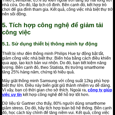
Theo Eventbrite, 65% sự kiện ngoài trời tăng sự hài lòng với
nhà cửa. Do đó, lập lịch cố định. Bên cạnh đó, kết hợp trò
chơi để gia đình tham gia. Kết quả, công việc nhà biệt thự trở
nên sôi động.
5. Tích hợp công nghệ để giảm tải
công việc
5.1. Sử dụng thiết bị thông minh tự động
Thiết bị như đèn thông minh Philips Hue tự động bật tắt,
giảm công việc nhà biệt thự. Biến hóa bằng cách điều khiển
qua app, tạo kịch bản vui nhộn. Do đó, bạn tiết kiệm năng
lượng. Bên cạnh đó, theo Statista, thị trường smarthome
tăng 25% hàng năm, chứng tỏ hiệu quả.
Máy giặt thông minh Samsung với công suất 12kg phù hợp
biệt thự lớn. Điều này biến giặt giũ thành nhiệm vụ dễ dàng.
Vì vậy, bạn có thời gian cho sở thích. Ngoài ra,
công ty giúp
việc uy tín
kết hợp công nghệ để hỗ trợ tốt hơn.
Dữ liệu từ Gartner cho thấy, 80% người dùng smarthome
giảm stress. Do đó, hãy tích hợp toàn bộ hệ thống. Bên cạnh
đó, học cách tùy chỉnh để tăng niềm vui. Kết quả, công việc