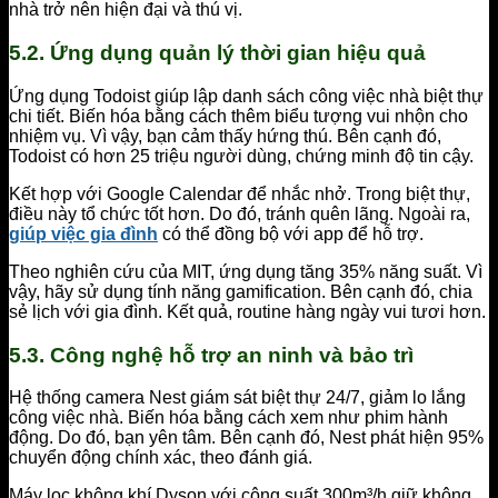
nhà trở nên hiện đại và thú vị.
5.2. Ứng dụng quản lý thời gian hiệu quả
Ứng dụng Todoist giúp lập danh sách công việc nhà biệt thự
chi tiết. Biến hóa bằng cách thêm biểu tượng vui nhộn cho
nhiệm vụ. Vì vậy, bạn cảm thấy hứng thú. Bên cạnh đó,
Todoist có hơn 25 triệu người dùng, chứng minh độ tin cậy.
Kết hợp với Google Calendar để nhắc nhở. Trong biệt thự,
điều này tổ chức tốt hơn. Do đó, tránh quên lãng. Ngoài ra,
giúp việc gia đình
có thể đồng bộ với app để hỗ trợ.
Theo nghiên cứu của MIT, ứng dụng tăng 35% năng suất. Vì
vậy, hãy sử dụng tính năng gamification. Bên cạnh đó, chia
sẻ lịch với gia đình. Kết quả, routine hàng ngày vui tươi hơn.
5.3. Công nghệ hỗ trợ an ninh và bảo trì
Hệ thống camera Nest giám sát biệt thự 24/7, giảm lo lắng
công việc nhà. Biến hóa bằng cách xem như phim hành
động. Do đó, bạn yên tâm. Bên cạnh đó, Nest phát hiện 95%
chuyển động chính xác, theo đánh giá.
Máy lọc không khí Dyson với công suất 300m³/h giữ không