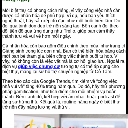
Mỗi biệt thự có phong cách riêng, vì vậy công việc nhà cần
được cá nhân hóa để phù hợp. Ví dụ, nếu bạn yêu thích
nghệ thuật, hãy sắp xếp đồ đạc như một buổi triển lãm. Do
đó, quá trình dọn dẹp trở nên sáng tạo. Bên cạnh đó, theo
dõi tiến độ qua ứng dụng như Trello, giúp bạn cảm thấy
thành tựu và vui vẻ hơn mỗi ngày.
Cá nhân hóa còn bao gồm điều chỉnh theo mùa, như trang trí
Giáng sinh trong lúc dọn nhà. Bạn có thể biến hóa bằng cách
mời bạn bè tham gia, biến công việc thành buổi tụ họp. Vì
vậy, nó không còn là việc vặt mà là cơ hội giao lưu. Ngoài ra,
dịch vụ
giúp việc chung cư
tương tự có thể áp dụng cho
biệt thự, mang lại sự hỗ trợ chuyên nghiệp từ Cô Tấm.
Theo báo cáo của Google Trends, tìm kiếm về “công việc
nhà vui vẻ” tăng 40% trong năm qua. Do đó, hãy thử phương
pháp gamification, như tích điểm cho mỗi nhiệm vụ hoàn
thành. Bên cạnh đó, kết hợp với âm nhạc hoặc podcast để
tăng sự hứng thú. Kết quả là, routine hàng ngày ở biệt thự
trở nên đầy năng lượng và thú vị.