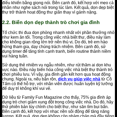
điều khiển bằng giọng nói. Bên cạnh đó, kết hợp với mẹo cá
nhân như nghe sách nói trong lúc làm. Kết quả, dọn dẹp biệt
thự trở thành hoạt động thư giãn thay vì gánh nặng.
2.2. Biến dọn dẹp thành trò chơi gia đình
Tổ chức thi đua dọn phòng nhanh nhất với phần thưởng nhỏ
như kem ăn tối. Trong công việc nhà biệt thự, điều này làm
cho không gian rộng lớn trở nên thú vị. Do đó, trẻ em hào
hứng tham gia, dạy chúng trách nhiệm. Bên cạnh đó, sử
dụng timer để tăng tính cạnh tranh, biến routine thành niềm
vui hàng tuần.
Sử dụng thẻ nhiệm vụ ngẫu nhiên, như rút thăm ai dọn khu
vực nào. Điều này biến hóa công việc nhà biệt thự thành trò
chơi phiêu lưu. Vì vậy, gia đình gắn kết hơn qua hoạt động
chung. Ngoài ra, nếu bận rộn,
dịch vụ giúp việc nhà
từ Cô
Tấm có thể hỗ trợ, với nhân viên được huấn luyện kỹ lưỡng
để duy trì không khí vui vẻ.
Dữ liệu từ Family Fun Magazine cho thấy, 75% gia đình áp
dụng trò chơi giảm xung đột trong công việc nhà. Do đó, hãy
thử phiên bản tùy chỉnh cho biệt thự, như săn tìm bụi bẩn.
Bên cạnh đó, kết hợp với nhạc nền sôi động để tăng năng
lượng. Kết quả, dọn dẹp không còn nhàm chán mà đầy tiếng