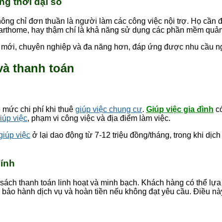
ng thời đại số
ông chỉ đơn thuần là người làm các công việc nội trợ. Họ cần
smarthome, hay thậm chí là khả năng sử dụng các phần mềm quản 
mới, chuyên nghiệp và đa năng hơn, đáp ứng được nhu cầu ng
và thanh toán
 mức chi phí khi thuê
giúp việc chung cư
.
Giúp việc gia đình
có
iúp việc
, phạm vi công việc và địa điểm làm việc.
giúp việc
ở lại dao động từ 7-12 triệu đồng/tháng, trong khi dịc
hính
ách thanh toán linh hoạt và minh bạch. Khách hàng có thể lựa
 về bảo hành dịch vụ và hoàn tiền nếu không đạt yêu cầu. Điều 