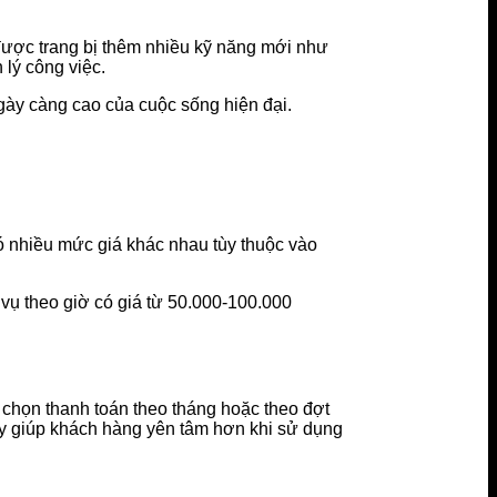
 được trang bị thêm nhiều kỹ năng mới như
lý công việc.
ày càng cao của cuộc sống hiện đại.
 nhiều mức giá khác nhau tùy thuộc vào
h vụ theo giờ có giá từ 50.000-100.000
 chọn thanh toán theo tháng hoặc theo đợt
này giúp khách hàng yên tâm hơn khi sử dụng