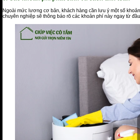
Ngoài mức lương cơ bản, khách hàng cần lưu ý một số khoản p
chuyên nghiệp sẽ thông báo rõ các khoản phí này ngay từ đầ