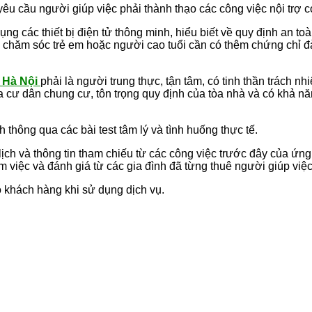
u cầu người giúp việc phải thành thạo các công việc nội trợ cơ
ụng các thiết bị điện tử thông minh, hiểu biết về quy định an 
 chăm sóc trẻ em hoặc người cao tuổi cần có thêm chứng chỉ đ
h Hà Nội
phải là người trung thực, tận tâm, có tinh thần trách nh
cư dân chung cư, tôn trọng quy định của tòa nhà và có khả năn
 thông qua các bài test tâm lý và tình huống thực tế.
 lịch và thông tin tham chiếu từ các công việc trước đây của ứng
 việc và đánh giá từ các gia đình đã từng thuê người giúp việc
o khách hàng khi sử dụng dịch vụ.