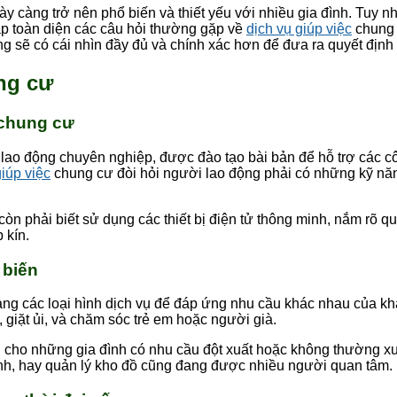
 càng trở nên phổ biến và thiết yếu với nhiều gia đình. Tuy n
đáp toàn diện các câu hỏi thường gặp về
dịch vụ giúp việc
chung c
g sẽ có cái nhìn đầy đủ và chính xác hơn để đưa ra quyết định
ung cư
 chung cư
lao động chuyên nghiệp, được đào tạo bài bản để hỗ trợ các cô
giúp việc
chung cư đòi hỏi người lao động phải có những kỹ năn
òn phải biết sử dụng các thiết bị điện tử thông minh, nắm rõ q
 kín.
 biến
 các loại hình dịch vụ để đáp ứng nhu cầu khác nhau của kh
 giặt ủi, và chăm sóc trẻ em hoặc người già.
 cho những gia đình có nhu cầu đột xuất hoặc không thường xu
ảnh, hay quản lý kho đồ cũng đang được nhiều người quan tâm.