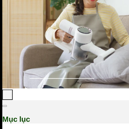
Mục lục