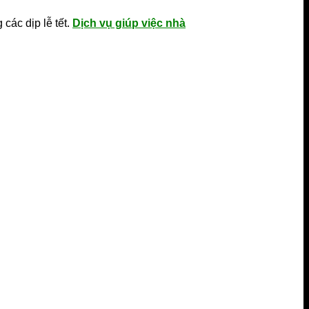
các dịp lễ tết.
Dịch vụ giúp việc nhà