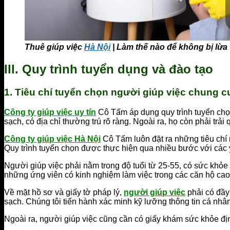
Thuê giúp việc
Hà Nội
| Làm thế nào để không bị lừa
III. Quy trình tuyển dụng và đào tạo
1. Tiêu chí tuyển chọn người giúp việc chung c
Công ty giúp việc uy tín
Cô Tấm áp dụng quy trình tuyển chọn
sạch, có địa chỉ thường trú rõ ràng. Ngoài ra, họ còn phải trả
Công ty giúp việc Hà Nội
Cô Tấm luôn đặt ra những tiêu chí 
Quy trình tuyển chọn được thực hiện qua nhiều bước với các y
Người giúp việc phải nằm trong độ tuổi từ 25-55, có sức khỏe 
những ứng viên có kinh nghiệm làm việc trong các căn hộ cao 
Về mặt hồ sơ và giấy tờ pháp lý,
người giúp việc
phải có đầy
sạch. Chúng tôi tiến hành xác minh kỹ lưỡng thông tin cá nhân
Ngoài ra, người giúp việc cũng cần có giấy khám sức khỏe địn