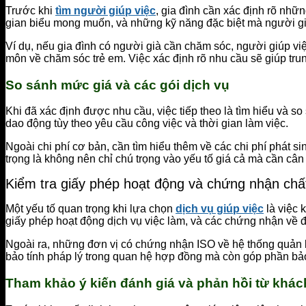
Trước khi
tìm người giúp việc
, gia đình cần xác định rõ nhữn
gian biểu mong muốn, và những kỹ năng đặc biệt mà người gi
Ví dụ, nếu gia đình có người già cần chăm sóc, người giúp vi
môn về chăm sóc trẻ em. Việc xác định rõ nhu cầu sẽ giúp trun
So sánh mức giá và các gói dịch vụ
Khi đã xác định được nhu cầu, việc tiếp theo là tìm hiểu và s
dao động tùy theo yêu cầu công việc và thời gian làm việc.
Ngoài chi phí cơ bản, cần tìm hiểu thêm về các chi phí phát si
trọng là không nên chỉ chú trọng vào yếu tố giá cả mà cần cân
Kiểm tra giấy phép hoạt động và chứng nhận chấ
Một yếu tố quan trọng khi lựa chọn
dịch vụ giúp việc
là việc 
giấy phép hoạt động dịch vụ việc làm, và các chứng nhận về 
Ngoài ra, những đơn vị có chứng nhận ISO về hệ thống quản l
bảo tính pháp lý trong quan hệ hợp đồng mà còn góp phần bảo 
Tham khảo ý kiến đánh giá và phản hồi từ khác