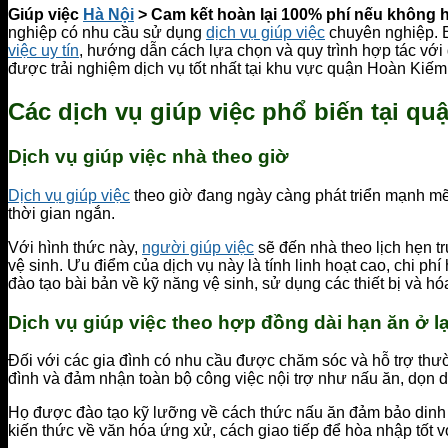
Giúp việc
Hà Nội
> Cam kết hoàn lại 100% phí nếu không h
nghiệp có nhu cầu sử dụng
dịch vụ giúp việc
chuyên nghiệp. Bà
việc uy tín
, hướng dẫn cách lựa chọn và quy trình hợp tác với
được trải nghiệm dịch vụ tốt nhất tại khu vực quận Hoàn Kiếm
Các dịch vụ giúp việc phổ biến tại q
Dịch vụ giúp việc nhà theo giờ
Dịch vụ giúp việc
theo giờ đang ngày càng phát triển mạnh mẽ
thời gian ngắn.
Với hình thức này,
người giúp việc
sẽ đến nhà theo lịch hẹn tr
vệ sinh. Ưu điểm của dịch vụ này là tính linh hoạt cao, chi ph
đào tạo bài bản về kỹ năng vệ sinh, sử dụng các thiết bị và hó
Dịch vụ giúp việc theo hợp đồng dài hạn ăn ở lạ
Đối với các gia đình có nhu cầu được chăm sóc và hỗ trợ th
đình và đảm nhận toàn bộ công việc nội trợ như nấu ăn, dọn d
Họ được đào tạo kỹ lưỡng về cách thức nấu ăn đảm bảo dinh 
kiến thức về văn hóa ứng xử, cách giao tiếp để hòa nhập tốt v