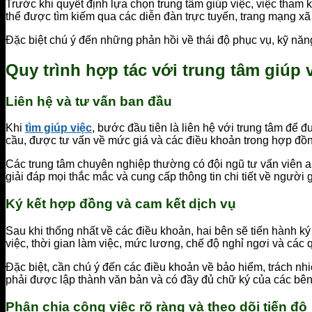
Trước khi quyết định lựa chọn trung tâm giúp việc, việc tham
thể được tìm kiếm qua các diễn đàn trực tuyến, trang mạng xã
Đặc biệt chú ý đến những phản hồi về thái độ phục vụ, kỹ năng
Quy trình hợp tác với trung tâm giúp 
Liên hệ và tư vấn ban đầu
Khi
tìm giúp việc
, bước đầu tiên là liên hệ với trung tâm để đ
cầu, được tư vấn về mức giá và các điều khoản trong hợp đồ
Các trung tâm chuyên nghiệp thường có đội ngũ tư vấn viên a
giải đáp mọi thắc mắc và cung cấp thông tin chi tiết về người 
Ký kết hợp đồng và cam kết dịch vụ
Sau khi thống nhất về các điều khoản, hai bên sẽ tiến hành k
việc, thời gian làm việc, mức lương, chế độ nghỉ ngơi và các q
Đặc biệt, cần chú ý đến các điều khoản về bảo hiểm, trách nhi
phải được lập thành văn bản và có đầy đủ chữ ký của các bên
Phân chia công việc rõ ràng và theo dõi tiến độ