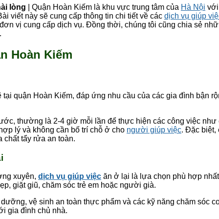
ài lòng
| Quận Hoàn Kiếm là khu vực trung tâm của
Hà Nội
với
i viết này sẽ cung cấp thông tin chi tiết về các
dịch vụ giúp việ
 đơn vị cung cấp dịch vụ. Đồng thời, chúng tôi cũng chia sẻ nh
.
uận Hoàn Kiếm
 tại quận Hoàn Kiếm, đáp ứng nhu cầu của các gia đình bận rộ
ước, thường là 2-4 giờ mỗi lần để thực hiện các công việc như 
í hợp lý và không cần bố trí chỗ ở cho
người giúp việc
. Đặc biệt,
a chất tẩy rửa an toàn.
i
ường xuyên,
dịch vụ giúp việc
ăn ở lại là lựa chọn phù hợp nhấ
ẹp, giặt giũ, chăm sóc trẻ em hoặc người già.
dưỡng, vệ sinh an toàn thực phẩm và các kỹ năng chăm sóc cơ
ới gia đình chủ nhà.