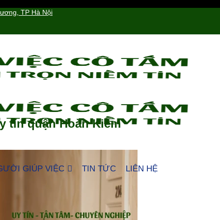
hương, TP Hà Nội
uy tín quận Hoàn Kiếm
GƯỜI GIÚP VIỆC
TIN TỨC
LIÊN HỆ