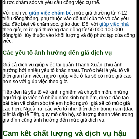
được chăm sóc và yêu cầu công việc cụ thể.
Với dịch vụ
giúp việc chăm bé
, mức giá thường từ 7-12
triệu đồng/tháng, phụ thuộc vào độ tuổi của trẻ và các yêu
cầu đặc biệt về chăm sóc, giáo dục. Đối với
giúp việc nhà
theo giờ, mức giá thường dao động từ 50.000-100.000
đồng/giờ, tùy thuộc vào khối lượng và độ phức tạp của công
việc.
Các yếu tố ảnh hưởng đến giá dịch vụ
Giá cả dịch vụ giúp việc tại quận Thanh Xuân chịu ảnh
hưởng bởi nhiều yếu tố khác nhau. Trước hết là yếu tố về
thời gian làm việc, người giúp việc ở lại sẽ có mức giá cao
hơn so với giúp việc theo giờ.
Tiếp đến là yếu tố về kinh nghiệm và chuyên môn, những
người giúp việc có nhiều năm kinh nghiệm, được đào tạo
bài bản về chăm sóc trẻ em hoặc người già sẽ có mức giá
cao hơn. Ngoài ra, các yếu tố như thời điểm trong năm (đặc
biệt là dịp lễ Tết), quy mô căn hộ, số lượng thành viên trong
gia đình cũng ảnh hưởng đến mức giá dịch vụ.
Cam kết chất lượng và dịch vụ hậu