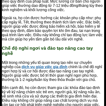
theo quy định của pháp luật. Mức lương cơ bản cho người
giúp việc thường dao động từ 7-12 triệu đồng/tháng tùy theo
kinh nghiệm và khối lượng công việc.
Ngoài ra, họ còn được hưởng các khoản phụ cấp như: phụ
cấp ngày lễ, Tết, thưởng theo thành tích làm việc. Đặc biệt,
người giúp việc được đóng bảo hiểm xã hội, bảo hiểm y tế
theo quy định, đảm bảo quyền lợi khi ốm đau, tai nạn trong
quá trình làm việc. Điều này không chỉ tạo động lực làm việc
mà còn giúp họ yên tâm gắn bó lâu dài với nghề.
Chế độ nghỉ ngơi và đào tạo nâng cao tay
nghề
Một trong những yếu tố quan trọng tạo nên sự chuyên
nghiệp của
dịch vụ giúp việc gia đình
chính là chế độ nghỉ
ngơi hợp lý và cơ hội được đào tạo nâng cao tay nghề.
Người giúp việc được bố trí thời gian nghỉ ngơi phù hợp,
thường là 1-2 ngày/tuần tùy theo thỏa thuận với gia chủ.
Bên cạnh đó, họ còn được tham gia các khóa đào tạo định
kỳ về kỹ năng chăm sóc trẻ em, người già, kỹ năng nấu ăn,
vệ sinh nhà cửa và sử dụng các thiết bị gia đình hiện đại.
Điều này không chỉ giúp nâng cao chất lượng dịch vụ mà
còn tạo cơ hội phát triển nghề nghiệp cho người giúp việc.