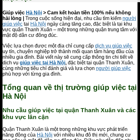
Giúp việc
Hà Nội
> Cam kết hoàn tiền 100% nếu không
hài lòng |
Trong cuộc sống hiện đại, nhu cầu tìm kiếm
người
giúp việc
tại
Hà Nội
ngày càng tăng cao, đặc biệt là tại khu
vực quận Thanh Xuân – một trong những quận trung tâm với
mật độ dân cư đông đúc.
Việc lựa chọn được một địa chỉ cung cấp
dịch vụ giúp việc
uy tín, chuyên nghiệp trở thành mối quan tâm hàng đầu của
nhiều gia đình. Bài viết này sẽ cung cấp thông tin chi tiết về
dịch vụ
giúp việc tại Hà Nội
,
đặc biệt tại quận Thanh Xuân,
cùng những tiêu chí đánh giá và lựa chọn
người giúp việc
phù hợp với từng gia đình.
Tổng quan về thị trường giúp việc tại
Hà Nội
Nhu cầu giúp việc tại quận Thanh Xuân và các
khu vực lân cận
Quận Thanh Xuân là một trong những khu vực phát triển
năng động của
Hà Nội
với nhiều khu đô thị mới, chung cư