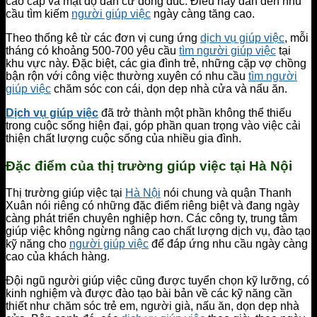
cao cấp và mật độ dân cư đông đúc. Điều này dẫn đến nhu
cầu tìm kiếm
người giúp việc
ngày càng tăng cao.
Theo thống kê từ các đơn vị cung ứng
dịch vụ giúp việc
, mỗi
tháng có khoảng 500-700 yêu cầu
tìm người giúp việc
tại
khu vực này. Đặc biệt, các gia đình trẻ, những cặp vợ chồng
bận rộn với công việc thường xuyên có nhu cầu
tìm người
giúp việc
chăm sóc con cái, dọn dẹp nhà cửa và nấu ăn.
Dịch vụ giúp việc
đã trở thành một phần không thể thiếu
trong cuộc sống hiện đại, góp phần quan trọng vào việc cải
thiện chất lượng cuộc sống của nhiều gia đình.
Đặc điểm của thị trường giúp việc tại Hà Nội
Thị trường giúp việc tại
Hà Nội
nói chung và quận Thanh
Xuân nói riêng có những đặc điểm riêng biệt và đang ngày
càng phát triển chuyên nghiệp hơn. Các công ty, trung tâm
giúp việc không ngừng nâng cao chất lượng dịch vụ, đào tạo
kỹ năng cho
người giúp việc
để đáp ứng nhu cầu ngày càng
cao của khách hàng.
Đội ngũ người giúp việc cũng được tuyển chọn kỹ lưỡng, có
kinh nghiệm và được đào tạo bài bản về các kỹ năng cần
thiết như chăm sóc trẻ em, người già, nấu ăn, dọn dẹp nhà