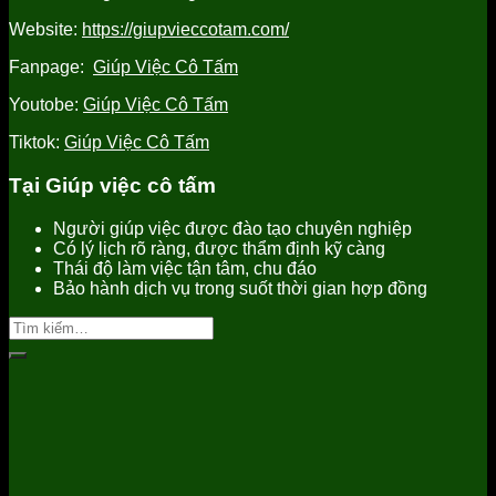
nhất
Website:
https://giupvieccotam.com/
Fanpage:
Giúp Việc Cô Tấm
Youtobe:
Giúp Việc Cô Tấm
Tiktok:
Giúp Việc Cô Tấm
Tại Giúp việc cô tấm
Người giúp việc được đào tạo chuyên nghiệp
Có lý lịch rõ ràng, được thẩm định kỹ càng
Thái độ làm việc tận tâm, chu đáo
Bảo hành dịch vụ trong suốt thời gian hợp đồng
Tìm
kiếm: