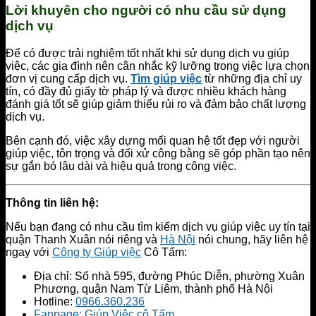
Lời khuyên cho người có nhu cầu sử dụng
dịch vụ
Để có được trải nghiệm tốt nhất khi sử dụng dịch vụ giúp
việc, các gia đình nên cân nhắc kỹ lưỡng trong việc lựa chọn
đơn vị cung cấp dịch vụ.
Tìm giúp việc
từ những địa chỉ uy
tín, có đầy đủ giấy tờ pháp lý và được nhiều khách hàng
đánh giá tốt sẽ giúp giảm thiểu rủi ro và đảm bảo chất lượng
dịch vụ.
Bên cạnh đó, việc xây dựng mối quan hệ tốt đẹp với người
giúp việc, tôn trọng và đối xử công bằng sẽ góp phần tạo nên
sự gắn bó lâu dài và hiệu quả trong công việc.
Thông tin liên hệ:
Nếu bạn đang có nhu cầu tìm kiếm dịch vụ giúp việc uy tín tại
quận Thanh Xuân nói riêng và
Hà Nội
nói chung, hãy liên hệ
ngay với
Công ty Giúp việc
Cô Tấm:
Địa chỉ: Số nhà 595, đường Phúc Diễn, phường Xuân
Phương, quận Nam Từ Liêm, thành phố Hà Nội
Hotline:
0966.360.236
Fanpage: Giúp Việc cô Tấm