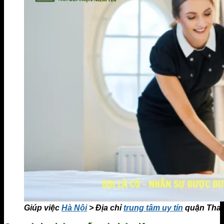
Giúp việc
Hà Nội
> Địa chỉ
trung tâm uy tín
quận Tha