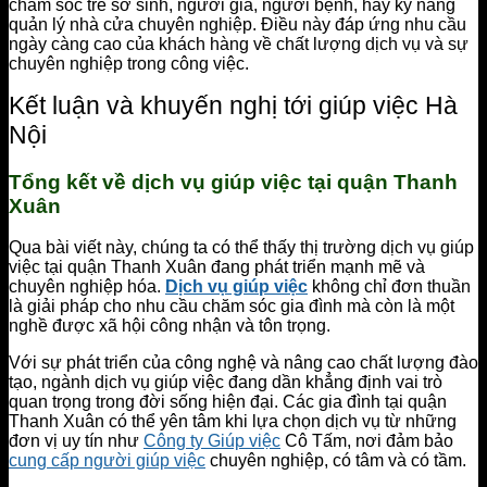
chăm sóc trẻ sơ sinh, người già, người bệnh, hay kỹ năng
quản lý nhà cửa chuyên nghiệp. Điều này đáp ứng nhu cầu
ngày càng cao của khách hàng về chất lượng dịch vụ và sự
chuyên nghiệp trong công việc.
Kết luận và khuyến nghị tới giúp việc Hà
Nội
Tổng kết về dịch vụ giúp việc tại quận Thanh
Xuân
Qua bài viết này, chúng ta có thể thấy thị trường dịch vụ giúp
việc tại quận Thanh Xuân đang phát triển mạnh mẽ và
chuyên nghiệp hóa.
Dịch vụ giúp việc
không chỉ đơn thuần
là giải pháp cho nhu cầu chăm sóc gia đình mà còn là một
nghề được xã hội công nhận và tôn trọng.
Với sự phát triển của công nghệ và nâng cao chất lượng đào
tạo, ngành dịch vụ giúp việc đang dần khẳng định vai trò
quan trọng trong đời sống hiện đại. Các gia đình tại quận
Thanh Xuân có thể yên tâm khi lựa chọn dịch vụ từ những
đơn vị uy tín như
Công ty Giúp việc
Cô Tấm, nơi đảm bảo
cung cấp người giúp việc
chuyên nghiệp, có tâm và có tầm.