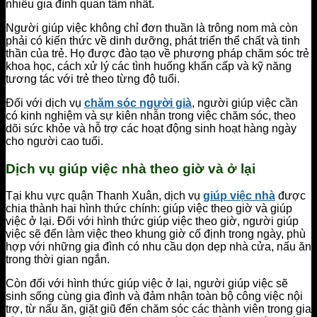
nhiều gia đình quan tâm nhất.
Người giúp việc không chỉ đơn thuần là trông nom mà còn
phải có kiến thức về dinh dưỡng, phát triển thể chất và tinh
thần của trẻ. Họ được đào tạo về phương pháp chăm sóc trẻ
khoa học, cách xử lý các tình huống khẩn cấp và kỹ năng
tương tác với trẻ theo từng độ tuổi.
Đối với dịch vụ
chăm sóc người già
, người giúp việc cần
có kinh nghiệm và sự kiên nhẫn trong việc chăm sóc, theo
dõi sức khỏe và hỗ trợ các hoạt động sinh hoạt hàng ngày
cho người cao tuổi.
Dịch vụ giúp việc nhà theo giờ và ở lại
Tại khu vực quận Thanh Xuân, dịch vụ
giúp việc nhà
được
chia thành hai hình thức chính: giúp việc theo giờ và giúp
việc ở lại. Đối với hình thức giúp việc theo giờ, người giúp
việc sẽ đến làm việc theo khung giờ cố định trong ngày, phù
hợp với những gia đình có nhu cầu dọn dẹp nhà cửa, nấu ăn
trong thời gian ngắn.
Còn đối với hình thức giúp việc ở lại, người giúp việc sẽ
sinh sống cùng gia đình và đảm nhận toàn bộ công việc nội
trợ, từ nấu ăn, giặt giũ đến chăm sóc các thành viên trong gia