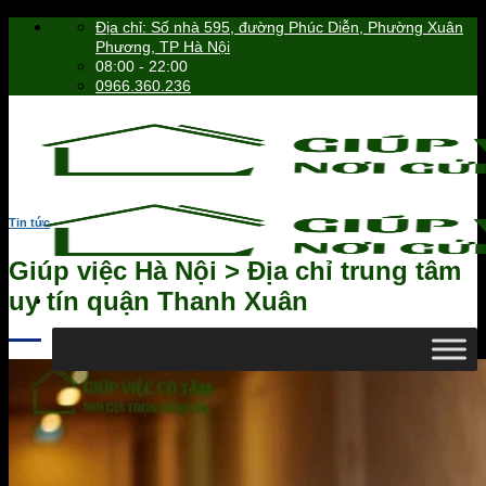
Skip
Địa chỉ: Số nhà 595, đường Phúc Diễn, Phường Xuân
to
Phương, TP Hà Nội
content
08:00 - 22:00
0966.360.236
Tin tức
Giúp việc Hà Nội > Địa chỉ trung tâm
uy tín quận Thanh Xuân
0966.360.236
Tìm
kiếm: