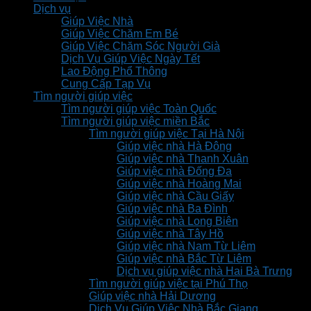
Dịch vụ
Giúp Việc Nhà
Giúp Việc Chăm Em Bé
Giúp Việc Chăm Sóc Người Già
Dịch Vụ Giúp Việc Ngày Tết
Lao Động Phổ Thông
Cung Cấp Tạp Vụ
Tìm người giúp việc
Tìm người giúp việc Toàn Quốc
Tìm người giúp việc miền Bắc
Tìm người giúp việc Tại Hà Nội
Giúp việc nhà Hà Đông
Giúp việc nhà Thanh Xuân
Giúp việc nhà Đống Đa
Giúp việc nhà Hoàng Mai
Giúp việc nhà Cầu Giấy
Giúp việc nhà Ba Đình
Giúp việc nhà Long Biên
Giúp việc nhà Tây Hồ
Giúp việc nhà Nam Từ Liêm
Giúp việc nhà Bắc Từ Liêm
Dịch vụ giúp việc nhà Hai Bà Trưng
Tìm người giúp việc tại Phú Thọ
Giúp việc nhà Hải Dương
Dịch Vụ Giúp Việc Nhà Bắc Giang