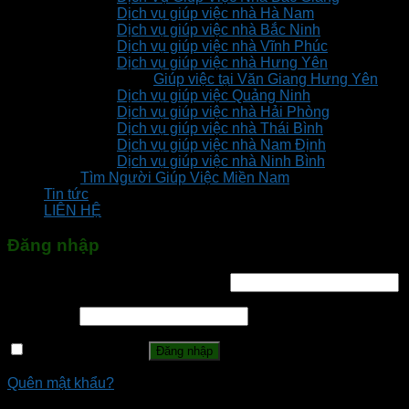
Dịch vụ giúp việc nhà Hà Nam
Dịch vụ giúp việc nhà Bắc Ninh
Dịch vụ giúp việc nhà Vĩnh Phúc
Dịch vụ giúp việc nhà Hưng Yên
Giúp việc tại Văn Giang Hưng Yên
Dịch vụ giúp việc Quảng Ninh
Dịch vụ giúp việc nhà Hải Phòng
Dịch vụ giúp việc nhà Thái Bình
Dịch vụ giúp việc nhà Nam Định
Dịch vụ giúp việc nhà Ninh Bình
Tìm Người Giúp Việc Miền Nam
Tin tức
LIÊN HỆ
Đăng nhập
Tên tài khoản hoặc địa chỉ email
*
Mật khẩu
*
Ghi nhớ mật khẩu
Đăng nhập
Quên mật khẩu?