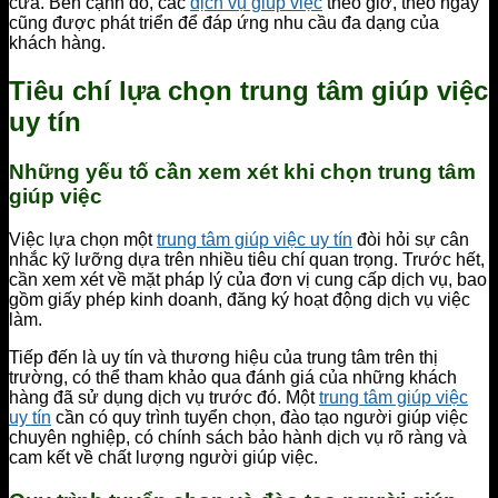
cửa. Bên cạnh đó, các
dịch vụ giúp việc
theo giờ, theo ngày
cũng được phát triển để đáp ứng nhu cầu đa dạng của
khách hàng.
Tiêu chí lựa chọn trung tâm giúp việc
uy tín
Những yếu tố cần xem xét khi chọn trung tâm
giúp việc
Việc lựa chọn một
trung tâm giúp việc uy tín
đòi hỏi sự cân
nhắc kỹ lưỡng dựa trên nhiều tiêu chí quan trọng. Trước hết,
cần xem xét về mặt pháp lý của đơn vị cung cấp dịch vụ, bao
gồm giấy phép kinh doanh, đăng ký hoạt động dịch vụ việc
làm.
Tiếp đến là uy tín và thương hiệu của trung tâm trên thị
trường, có thể tham khảo qua đánh giá của những khách
hàng đã sử dụng dịch vụ trước đó. Một
trung tâm giúp việc
uy tín
cần có quy trình tuyển chọn, đào tạo người giúp việc
chuyên nghiệp, có chính sách bảo hành dịch vụ rõ ràng và
cam kết về chất lượng người giúp việc.