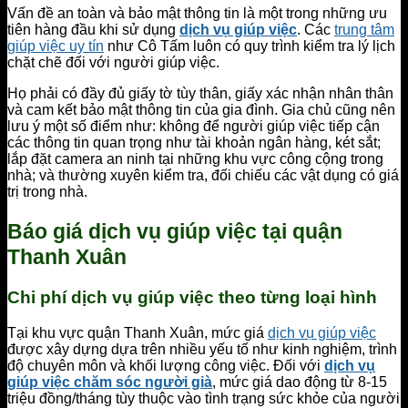
Vấn đề an toàn và bảo mật thông tin là một trong những ưu
tiên hàng đầu khi sử dụng
dịch vụ giúp việc
. Các
trung tâm
giúp việc uy tín
như Cô Tấm luôn có quy trình kiểm tra lý lịch
chặt chẽ đối với người giúp việc.
Họ phải có đầy đủ giấy tờ tùy thân, giấy xác nhận nhân thân
và cam kết bảo mật thông tin của gia đình. Gia chủ cũng nên
lưu ý một số điểm như: không để người giúp việc tiếp cận
các thông tin quan trọng như tài khoản ngân hàng, két sắt;
lắp đặt camera an ninh tại những khu vực công cộng trong
nhà; và thường xuyên kiểm tra, đối chiếu các vật dụng có giá
trị trong nhà.
Báo giá dịch vụ giúp việc tại quận
Thanh Xuân
Chi phí dịch vụ giúp việc theo từng loại hình
Tại khu vực quận Thanh Xuân, mức giá
dịch vụ giúp việc
được xây dựng dựa trên nhiều yếu tố như kinh nghiệm, trình
độ chuyên môn và khối lượng công việc. Đối với
dịch vụ
giúp việc chăm sóc người già
, mức giá dao động từ 8-15
triệu đồng/tháng tùy thuộc vào tình trạng sức khỏe của người