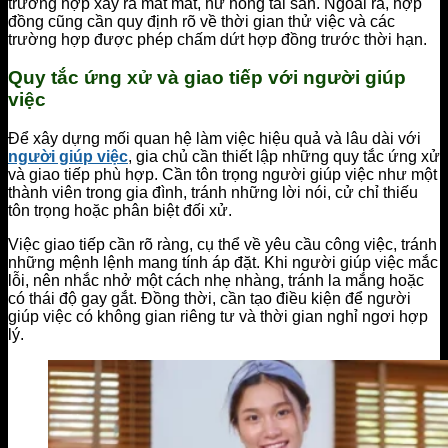
trường hợp xảy ra mất mát, hư hỏng tài sản. Ngoài ra, hợp
đồng cũng cần quy định rõ về thời gian thử việc và các
trường hợp được phép chấm dứt hợp đồng trước thời hạn.
Quy tắc ứng xử và giao tiếp với người giúp
việc
Để xây dựng mối quan hệ làm việc hiệu quả và lâu dài với
người giúp việc
, gia chủ cần thiết lập những quy tắc ứng xử
và giao tiếp phù hợp. Cần tôn trọng người giúp việc như một
thành viên trong gia đình, tránh những lời nói, cử chỉ thiếu
tôn trọng hoặc phân biệt đối xử.
Việc giao tiếp cần rõ ràng, cụ thể về yêu cầu công việc, tránh
những mệnh lệnh mang tính áp đặt. Khi người giúp việc mắc
lỗi, nên nhắc nhở một cách nhẹ nhàng, tránh la mắng hoặc
có thái độ gay gắt. Đồng thời, cần tạo điều kiện để người
giúp việc có không gian riêng tư và thời gian nghỉ ngơi hợp
lý.