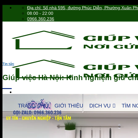
Skip
Địa chỉ: Số nhà 595, đường Phúc Diễn, Phường Xuân P
to
08:00 - 22:00
content
0966.360.236
Tin tức
Giúp việc Hà Nội: Kinh nghiệm giữ ch
TRANG CHỦ
GIỚI THIỆU
DỊCH VỤ
TÌM N
0966.360.236
Tìm
kiếm: