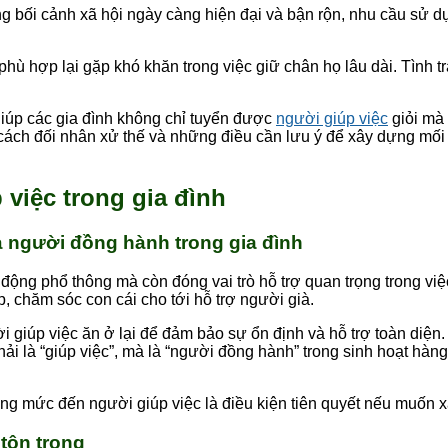
ng bối cảnh xã hội ngày càng hiện đại và bận rộn, nhu cầu sử 
phù hợp lại gặp khó khăn trong việc giữ chân họ lâu dài. Tình t
 giúp các gia đình không chỉ tuyển được
người giúp việc
giỏi mà
, cách đối nhân xử thế và những điều cần lưu ý để xây dựng mố
 việc trong gia đình
là người đồng hành trong gia đình
 động phổ thông mà còn đóng vai trò hỗ trợ quan trọng trong việ
p, chăm sóc con cái cho tới hỗ trợ người già.
giúp việc ăn ở lại để đảm bảo sự ổn định và hỗ trợ toàn diện.
hải là “giúp việc”, mà là “người đồng hành” trong sinh hoạt hàn
đúng mức đến người giúp việc là điều kiện tiên quyết nếu muốn
 tôn trọng