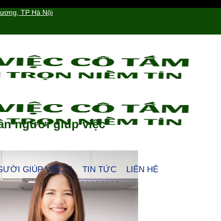
hương, TP Hà Nội
ân người giúp việc
GƯỜI GIÚP VIỆC
TIN TỨC
LIÊN HỆ