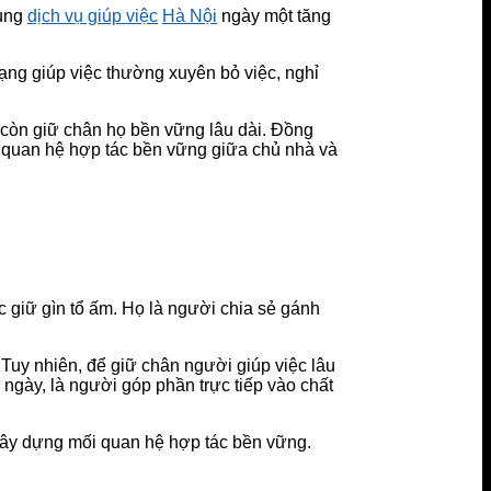
dụng
dịch vụ giúp việc
Hà Nội
ngày một tăng
rạng giúp việc thường xuyên bỏ việc, nghỉ
 còn giữ chân họ bền vững lâu dài. Đồng
i quan hệ hợp tác bền vững giữa chủ nhà và
c giữ gìn tổ ấm. Họ là người chia sẻ gánh
 Tuy nhiên, để giữ chân người giúp việc lâu
g ngày, là người góp phần trực tiếp vào chất
 xây dựng mối quan hệ hợp tác bền vững.