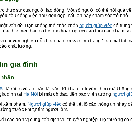
lực thực sự của người lao động. Một số người có thể nói quá v
 yêu cầu công việc như dọn dẹp, nấu ăn hay chăm sóc trẻ nhỏ.
là một vấn đề. Bạn không thể chắc chắn
người giúp việc
có trung 
, đặc biệt nếu bạn có trẻ nhỏ hoặc người cao tuổi cần chăm sóc
n vị chuyên nghiệp dễ khiến bạn rơi vào tình trạng “tiền mất tật
ảo chất lượng.
tin gia đình
á nhân
iệc
là rủi ro về an toàn tài sản. Khi bạn tự tuyển chọn mà không 
gia đình tại
Hà Nội
bị mất đồ đạc, tiền bạc vì tin tưởng
người gi
 bị xâm phạm.
Người giúp việc
có thể tiết lộ các thông tin nhạy
ường trước khi tự tìm người làm.
ới các đơn vị cung cấp dịch vụ chuyên nghiệp. Họ thường có quy