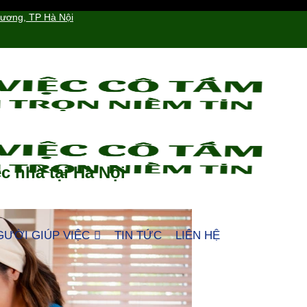
hương, TP Hà Nội
c nhà tại Hà Nội
GƯỜI GIÚP VIỆC
TIN TỨC
LIÊN HỆ