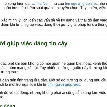
nhịp sống hiện đại tại
Hà Nội
, nhu cầu
tìm người giúp việc
nhà n
 muốn trực tiếp kiểm soát quá trình tuyển chọn. Tuy nhiên, việc
 xác minh lý lịch, đến các vấn đề về kỹ năng và thái độ làm việc
 điểm khi tự tìm giúp việc, đồng thời gợi ý giải pháp tối ưu thô
i giúp việc đáng tin cậy
 đặc biệt khi bạn không có mối quan hệ quen biết hoặc kênh thô
ên các nhóm mạng xã hội. Tuy nhiên, những nguồn này thường k
trung thực.
dẫn đến tình trạng lừa đảo. Một số đối tượng lợi dụng nhu cầu c
ch là một trở ngại lớn khi tự
tìm người giúp việc
.
nh đổ về rất đông, nhưng không phải ai cũng sẵn sàng làm việc l
ức.
ao động