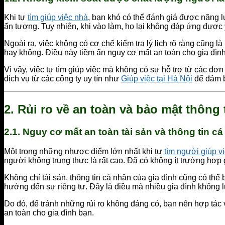
Khi tự
tìm giúp việc nhà
, bạn khó có thể đánh giá được năng 
ấn tượng. Tuy nhiên, khi vào làm, họ lại không đáp ứng được
Ngoài ra, việc không có cơ chế kiểm tra lý lịch rõ ràng cũng 
hay không. Điều này tiềm ẩn nguy cơ mất an toàn cho gia đình
Vì vậy, việc tự tìm giúp việc mà không có sự hỗ trợ từ các đơ
dịch vụ từ các công ty uy tín như
Giúp việc tại Hà Nội
để đảm b
2.
Rủi ro về an toàn và bảo mật thông 
2.1.
Nguy cơ mất an toàn tài sản và thông tin c
Một trong những nhược điểm lớn nhất khi tự
tìm người giúp v
người không trung thực là rất cao. Đã có không ít trường hợp 
Không chỉ tài sản, thông tin cá nhân của gia đình cũng có thể
hưởng đến sự riêng tư. Đây là điều mà nhiều gia đình không l
Do đó, để tránh những rủi ro không đáng có, bạn nên hợp tác v
an toàn cho gia đình bạn.