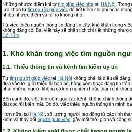
Những nhược điểm khi tự
tìm giúp việc nhà
tại
Hà Nội
. Trong 
lựa chọn tự
tìm người giúp việc
để tiết kiệm chi phí hoặc mong
nhiều nhược điểm và rủi ro không nhỏ.
Từ việc thiếu nguồn thông tin đáng tin cậy, khó khăn trong việc
không đáng có. Bài viết này sẽ phân tích chi tiết những nhược
Cô Tấm
.
1.
Khó khăn trong việc tìm nguồn ngườ
1.1.
Thiếu thông tin và kênh tìm kiếm uy tín
Tự
tìm người giúp việc
tại
Hà Nội
không phải là điều dễ dàng,
dựa vào lời giới thiệu từ bạn bè, hàng xóm hoặc đăng tin tr
phải những người không có kinh nghiệm hoặc thậm chí không 
Bên cạnh đó, việc tìm kiếm qua các kênh không chính thống dễ 
đặt cọc rồi biến mất. Do đó, việc thiếu nguồn thông tin minh bạ
Hơn nữa, tại
Hà Nội
, số lượng người lao động từ các tỉnh thà
kiếm và thay đổi
người giúp việc
, gây mất thời gian và công s
1.2.
Không kiểm soát được chất lượng người l