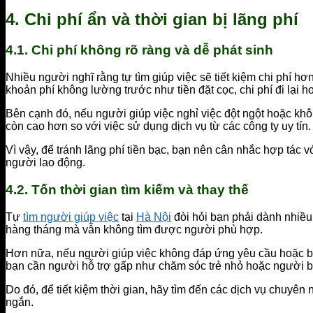
4.
Chi phí ẩn và thời gian bị lãng phí
4.1.
Chi phí không rõ ràng và dễ phát sinh
Nhiều người nghĩ rằng tự tìm giúp việc sẽ tiết kiệm chi phí hơn 
khoản phí không lường trước như tiền đặt cọc, chi phí đi lại 
Bên cạnh đó, nếu người giúp việc nghỉ việc đột ngột hoặc kh
còn cao hơn so với việc sử dụng dịch vụ từ các công ty uy tín.
Vì vậy, để tránh lãng phí tiền bạc, bạn nên cân nhắc hợp tác 
người lao động.
4.2.
Tốn thời gian tìm kiếm và thay thế
Tự
tìm người giúp việc
tại
Hà Nội
đòi hỏi bạn phải dành nhiều 
hàng tháng mà vẫn không tìm được người phù hợp.
Hơn nữa, nếu người giúp việc không đáp ứng yêu cầu hoặc bỏ v
bạn cần người hỗ trợ gấp như chăm sóc trẻ nhỏ hoặc người 
Do đó, để tiết kiệm thời gian, hãy tìm đến các dịch vụ chuyên
ngắn.