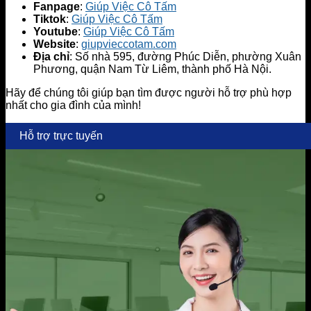
Fanpage
:
Giúp Việc Cô Tấm
Tiktok
:
Giúp Việc Cô Tấm
Youtube
:
Giúp Việc Cô Tấm
Website
:
giupvieccotam.com
Địa chỉ
: Số nhà 595, đường Phúc Diễn, phường Xuân
Phương, quận Nam Từ Liêm, thành phố Hà Nội.
Hãy để chúng tôi giúp bạn tìm được người hỗ trợ phù hợp
nhất cho gia đình của mình!
Hỗ trợ trực tuyến