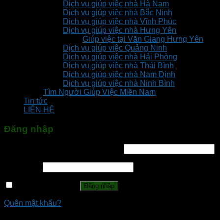
Dịch vụ giúp việc nhà Hà Nam
Dịch vụ giúp việc nhà Bắc Ninh
Dịch vụ giúp việc nhà Vĩnh Phúc
Dịch vụ giúp việc nhà Hưng Yên
Giúp việc tại Văn Giang Hưng Yên
Dịch vụ giúp việc Quảng Ninh
Dịch vụ giúp việc nhà Hải Phòng
Dịch vụ giúp việc nhà Thái Bình
Dịch vụ giúp việc nhà Nam Định
Dịch vụ giúp việc nhà Ninh Bình
Tìm Người Giúp Việc Miền Nam
Tin tức
LIÊN HỆ
Đăng nhập
Tên tài khoản hoặc địa chỉ email
*
Mật khẩu
*
Ghi nhớ mật khẩu
Đăng nhập
Quên mật khẩu?