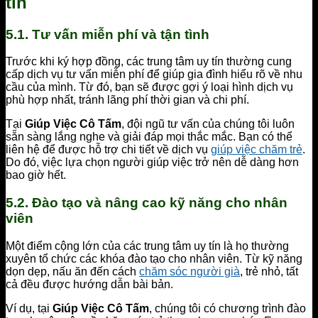
tín
5.1. Tư vấn miễn phí và tận tình
Trước khi ký hợp đồng, các trung tâm uy tín thường cung
cấp dịch vụ tư vấn miễn phí để giúp gia đình hiểu rõ về nhu
cầu của mình. Từ đó, bạn sẽ được gợi ý loại hình dịch vụ
phù hợp nhất, tránh lãng phí thời gian và chi phí.
Tại
Giúp Việc Cô Tấm
, đội ngũ tư vấn của chúng tôi luôn
sẵn sàng lắng nghe và giải đáp mọi thắc mắc. Bạn có thể
liên hệ để được hỗ trợ chi tiết về dịch vụ
giúp việc chăm trẻ
.
Do đó, việc lựa chọn người giúp việc trở nên dễ dàng hơn
bao giờ hết.
5.2. Đào tạo và nâng cao kỹ năng cho nhân
viên
Một điểm cộng lớn của các trung tâm uy tín là họ thường
xuyên tổ chức các khóa đào tạo cho nhân viên. Từ kỹ năng
dọn dẹp, nấu ăn đến cách
chăm sóc người già
, trẻ nhỏ, tất
cả đều được hướng dẫn bài bản.
Ví dụ, tại
Giúp Việc Cô Tấm
, chúng tôi có chương trình đào