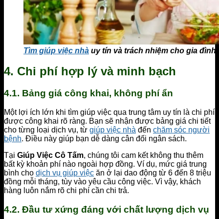
Tìm giúp việc nhà
uy tín và trách nhiệm cho gia đình
4.
Chi phí hợp lý và minh bạch
4.1. Bảng giá công khai, không phí ẩn
Một lợi ích lớn khi tìm giúp việc qua trung tâm uy tín là chi phí
được công khai rõ ràng. Bạn sẽ nhận được bảng giá chi tiết
cho từng loại dịch vụ, từ
giúp việc nhà
đến
chăm sóc người
bệnh
. Điều này giúp bạn dễ dàng cân đối ngân sách.
Tại
Giúp Việc Cô Tấm
, chúng tôi cam kết không thu thêm
bất kỳ khoản phí nào ngoài hợp đồng. Ví dụ, mức giá trung
bình cho
dịch vụ giúp việc
ăn ở lại dao động từ 6 đến 8 triệu
đồng mỗi tháng, tùy vào yêu cầu công việc. Vì vậy, khách
hàng luôn nắm rõ chi phí cần chi trả.
4.2. Đầu tư xứng đáng với chất lượng dịch vụ