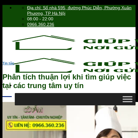
Skip
Địa chỉ: Số nhà 595, đường Phúc Diễn, Phường Xuân
to
Phương, TP Hà Nội
content
08:00 - 22:00
0966.360.236
Tin tức
Phân tích thuận lợi khi tìm giúp việc
tại các trung tâm uy tín
0966.360.236
Tìm
kiếm: