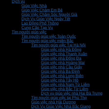
Dịch vụ
Giúp Việc Nhà
Giúp Việc Chăm Em Bé
Giúp Việc Chăm Sóc Người Già
Dịch Vụ Giúp Việc Ngày Tết
Lao Động Phổ Thông
Cung Cấp Tạp Vụ
Tìm người giúp việc
Tìm người giúp việc Toàn Quốc
Tìm người giúp việc miền Bắc
Tìm người giúp việc Tại Hà Nội
Giúp việc nhà Hà Đông
Giúp việc nhà Thanh Xuân
Giúp việc nhà Đống Đa
Giúp việc nhà Hoàng Mai
Giúp việc nhà Cầu Giấy
Giúp việc nhà Ba Đình
Giúp việc nhà Long Biên
Giúp việc nhà Tây Hồ
Giúp việc nhà Nam Từ Liêm
Giúp việc nhà Bắc Từ Liêm
Dịch vụ giúp việc nhà Hai Bà Trưng
Tìm người giúp việc tại Phú Thọ
Giúp việc nhà Hải Dương
Dịch Vụ Giúp Việc Nhà Bắc Giang