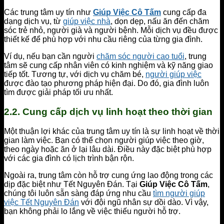
Các trung tâm uy tín như
Giúp Việc Cô Tấm
cung cấp đa
dạng dịch vụ, từ
giúp việc nhà
, dọn dẹp, nấu ăn đến chăm
sóc trẻ nhỏ, người già và người bệnh. Mỗi dịch vụ đều được
thiết kế để phù hợp với nhu cầu riêng của từng gia đình.
Ví dụ, nếu bạn cần người
chăm sóc người cao tuổi
, trung
tâm sẽ cung cấp nhân viên có kinh nghiệm và kỹ năng giao
tiếp tốt. Tương tự, với dịch vụ chăm bé,
người giúp việc
được đào tạo phương pháp hiện đại. Do đó, gia đình luôn
tìm được giải pháp tối ưu nhất.
2.2. Cung cấp dịch vụ linh hoạt theo thời gian
Một thuận lợi khác của trung tâm uy tín là sự linh hoạt về thời
gian làm việc. Bạn có thể chọn người giúp việc theo giờ,
theo ngày hoặc ăn ở lại lâu dài. Điều này đặc biệt phù hợp
với các gia đình có lịch trình bận rộn.
Ngoài ra, trung tâm còn hỗ trợ cung ứng lao động trong các
dịp đặc biệt như Tết Nguyên Đán. Tại
Giúp Việc Cô Tấm
,
chúng tôi luôn sẵn sàng đáp ứng nhu cầu
tìm người giúp
việc Tết Nguyên Đán
với đội ngũ nhân sự dồi dào. Vì vậy,
bạn không phải lo lắng về việc thiếu người hỗ trợ.