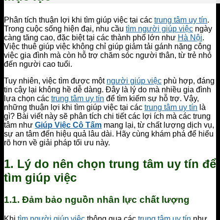
Phân tích thuận lợi khi tìm giúp việc tại các
trung tâm uy tín
.
Trong cuộc sống hiện đại, nhu cầu
tìm người giúp việc
ngày
càng tăng cao, đặc biệt tại các thành phố lớn như
Hà Nội
.
Việc thuê giúp việc không chỉ giúp giảm tải gánh nặng công
việc gia đình mà còn hỗ trợ chăm sóc người thân, từ trẻ nhỏ
đến người cao tuổi.
Tuy nhiên, việc tìm được một
người giúp việc
phù hợp, đáng
tin cậy lại không hề dễ dàng. Đây là lý do mà nhiều gia đình
lựa chọn các
trung tâm uy tín
để tìm kiếm sự hỗ trợ. Vậy,
những thuận lợi khi tìm giúp việc tại các
trung tâm uy tín
là
gì? Bài viết này sẽ phân tích chi tiết các lợi ích mà các trung
tâm như
Giúp Việc Cô Tấm
mang lại, từ chất lượng dịch vụ,
sự an tâm đến hiệu quả lâu dài. Hãy cùng khám phá để hiểu
rõ hơn về giải pháp tối ưu này.
1.
Lý do nên chọn trung tâm uy tín để
tìm giúp việc
1.1. Đảm bảo nguồn nhân lực chất lượng
Khi
tìm người giúp việc
thông qua các
trung tâm uy tín
như