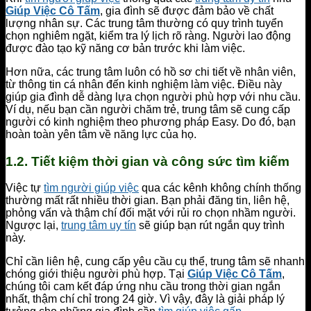
Giúp Việc Cô Tấm
, gia đình sẽ được đảm bảo về chất
lượng nhân sự. Các trung tâm thường có quy trình tuyển
chọn nghiêm ngặt, kiểm tra lý lịch rõ ràng. Người lao động
được đào tạo kỹ năng cơ bản trước khi làm việc.
Hơn nữa, các trung tâm luôn có hồ sơ chi tiết về nhân viên,
từ thông tin cá nhân đến kinh nghiệm làm việc. Điều này
giúp gia đình dễ dàng lựa chọn người phù hợp với nhu cầu.
Ví dụ, nếu bạn cần người chăm trẻ, trung tâm sẽ cung cấp
người có kinh nghiệm theo phương pháp Easy. Do đó, bạn
hoàn toàn yên tâm về năng lực của họ.
1.2. Tiết kiệm thời gian và công sức tìm kiếm
Việc tự
tìm người giúp việc
qua các kênh không chính thống
thường mất rất nhiều thời gian. Bạn phải đăng tin, liên hệ,
phỏng vấn và thậm chí đối mặt với rủi ro chọn nhầm người.
Ngược lại,
trung tâm uy tín
sẽ giúp bạn rút ngắn quy trình
này.
Chỉ cần liên hệ, cung cấp yêu cầu cụ thể, trung tâm sẽ nhanh
chóng giới thiệu người phù hợp. Tại
Giúp Việc Cô Tấm
,
chúng tôi cam kết đáp ứng nhu cầu trong thời gian ngắn
nhất, thậm chí chỉ trong 24 giờ. Vì vậy, đây là giải pháp lý