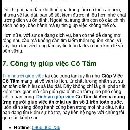
Dù chi phí ban đầu khi thuê qua trung tâm có thể cao hơn,
nhưng về lâu dài, bạn sẽ tiết kiệm được nhiều hơn nhờ chất
lượng dịch vụ ổn định. Ngoài ra, trung tâm còn có các chính
sách hỗ trợ, bảo hành mà tự tìm giúp việc không thể có.
Hơn nữa, với sự đa dạng dịch vụ, bạn có thể dễ dàng mở
rộng nhu cầu mà không cần tìm kiếm thêm nguồn khác. Vì
vậy, hợp tác với trung tâm uy tín luôn là lựa chọn kinh tế và
bền vững.
7. Công ty giúp việc Cô Tấm
Tìm người giúp việc
tại các trung tâm uy tín như
Giúp Việc
Cô Tấm
mang lại vô vàn lợi ích, từ chất lượng nhân sự, sự
an toàn đến hiệu quả lâu dài. Đây không chỉ là giải pháp tiết
kiệm thời gian mà còn giúp gia đình an tâm giao phó công
việc quan trọng.
Dịch vụ giúp việc
Cô Tấm là đơn vị cung
ứng người giúp việc ăn ở lại uy tín số 1 trên toàn quốc
,
luôn sẵn sàng đồng hành cùng bạn trong mọi nhu cầu. Nếu
bạn đang tìm kiếm sự hỗ trợ, hãy liên hệ ngay với chúng tôi
qua các kênh sau:
Hotline
:
0966.360.236