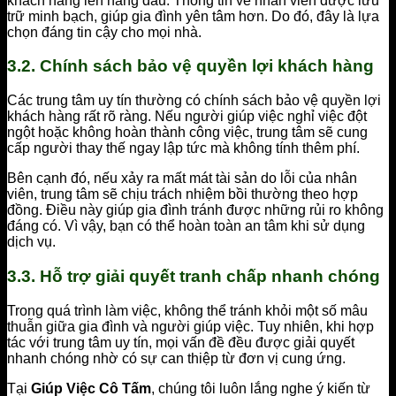
khách hàng lên hàng đầu. Thông tin về nhân viên được lưu
trữ minh bạch, giúp gia đình yên tâm hơn. Do đó, đây là lựa
chọn đáng tin cậy cho mọi nhà.
3.2. Chính sách bảo vệ quyền lợi khách hàng
Các trung tâm uy tín thường có chính sách bảo vệ quyền lợi
khách hàng rất rõ ràng. Nếu người giúp việc nghỉ việc đột
ngột hoặc không hoàn thành công việc, trung tâm sẽ cung
cấp người thay thế ngay lập tức mà không tính thêm phí.
Bên cạnh đó, nếu xảy ra mất mát tài sản do lỗi của nhân
viên, trung tâm sẽ chịu trách nhiệm bồi thường theo hợp
đồng. Điều này giúp gia đình tránh được những rủi ro không
đáng có. Vì vậy, bạn có thể hoàn toàn an tâm khi sử dụng
dịch vụ.
3.3. Hỗ trợ giải quyết tranh chấp nhanh chóng
Trong quá trình làm việc, không thể tránh khỏi một số mâu
thuẫn giữa gia đình và người giúp việc. Tuy nhiên, khi hợp
tác với trung tâm uy tín, mọi vấn đề đều được giải quyết
nhanh chóng nhờ có sự can thiệp từ đơn vị cung ứng.
Tại
Giúp Việc Cô Tấm
, chúng tôi luôn lắng nghe ý kiến từ