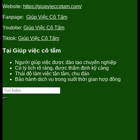
nhất
Website:
https://giupvieccotam.com/
Fanpage:
Giúp Việc Cô Tấm
Youtobe:
Giúp Việc Cô Tấm
Tiktok:
Giúp Việc Cô Tấm
Tại Giúp việc cô tấm
Người giúp việc được đào tạo chuyên nghiệp
Có lý lịch rõ ràng, được thẩm định kỹ càng
Thái độ làm việc tận tâm, chu đáo
Bảo hành dịch vụ trong suốt thời gian hợp đồng
Tìm
kiếm: