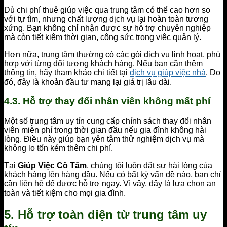
Dù chi phí thuê giúp việc qua trung tâm có thể cao hơn so
với tự tìm, nhưng chất lượng dịch vụ lại hoàn toàn tương
xứng. Bạn không chỉ nhận được sự hỗ trợ chuyên nghiệp
mà còn tiết kiệm thời gian, công sức trong việc quản lý.
Hơn nữa, trung tâm thường có các gói dịch vụ linh hoạt, phù
hợp với từng đối tượng khách hàng. Nếu bạn cần thêm
thông tin, hãy tham khảo chi tiết tại
dịch vụ giúp việc nhà
. Do
đó, đây là khoản đầu tư mang lại giá trị lâu dài.
4.3. Hỗ trợ thay đổi nhân viên không mất phí
Một số trung tâm uy tín cung cấp chính sách thay đổi nhân
viên miễn phí trong thời gian đầu nếu gia đình không hài
lòng. Điều này giúp bạn yên tâm thử nghiệm dịch vụ mà
không lo tốn kém thêm chi phí.
Tại
Giúp Việc Cô Tấm
, chúng tôi luôn đặt sự hài lòng của
khách hàng lên hàng đầu. Nếu có bất kỳ vấn đề nào, bạn chỉ
cần liên hệ để được hỗ trợ ngay. Vì vậy, đây là lựa chọn an
toàn và tiết kiệm cho mọi gia đình.
5.
Hỗ trợ toàn diện từ trung tâm uy