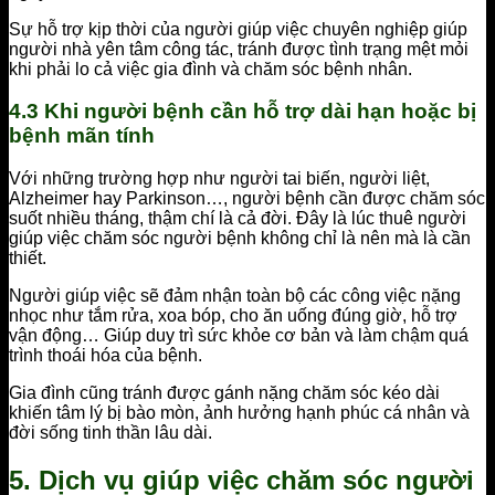
Sự hỗ trợ kịp thời của người giúp việc chuyên nghiệp giúp
người nhà yên tâm công tác, tránh được tình trạng mệt mỏi
khi phải lo cả việc gia đình và chăm sóc bệnh nhân.
4.3 Khi người bệnh cần hỗ trợ dài hạn hoặc bị
bệnh mãn tính
Với những trường hợp như người tai biến, người liệt,
Alzheimer hay Parkinson…, người bệnh cần được chăm sóc
suốt nhiều tháng, thậm chí là cả đời. Đây là lúc thuê người
giúp việc chăm sóc người bệnh không chỉ là nên mà là cần
thiết.
Người giúp việc sẽ đảm nhận toàn bộ các công việc nặng
nhọc như tắm rửa, xoa bóp, cho ăn uống đúng giờ, hỗ trợ
vận động… Giúp duy trì sức khỏe cơ bản và làm chậm quá
trình thoái hóa của bệnh.
Gia đình cũng tránh được gánh nặng chăm sóc kéo dài
khiến tâm lý bị bào mòn, ảnh hưởng hạnh phúc cá nhân và
đời sống tinh thần lâu dài.
5. Dịch vụ giúp việc chăm sóc người