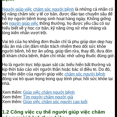
Người giúp việc
chăm sóc người bệnh
là những cá nhân có
kỹ năng chăm sóc y tế cơ bản, được đào tạo chuyên sâu để
hỗ trợ người bệnh trong sinh hoạt hàng ngày. Không giống
với
người giúp việc
thông thường, họ được yêu cầu có sự
hiểu biết về y học cơ bản, kỹ năng ứng xử nhẹ nhàng và
lòng kiên nhẫn vượt trội.
Vai trò của họ không đơn thuần chỉ là phụ giúp dọn dẹp hay
nấu ăn mà còn đảm nhận trách nhiệm theo dõi sức khỏe
người bệnh, hỗ trợ ăn uống, giúp tắm rửa, thay đồ, đưa đón
đi khám chữa bệnh, thậm chí nhắc nhở uống thuốc đúng giờ.
Họ là người trực tiếp quan sát các biểu hiện bất thường và
kịp thời báo cáo với người thân hoặc bác sĩ điều trị. Do đó,
sự hiện diện của người giúp việc
chăm sóc người bệnh
đóng vai trò quan trọng trong quy trình phục hồi sức khỏe tại
nhà.
Xem thêm:
Giúp việc chăm người bệnh
Xem thêm:
Tìm người chăm người già
Xem thêm:
Giúp việc chăm sóc người cao tuổi
1.2 Công việc cụ thể người giúp việc chăm