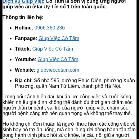
Dịch vụ Giúp Việc
Cô Tấm là đơn vị cung ứng người
giúp việc ăn ở lại Uy Tín số 1 trên toàn quốc.
Thông tin liên hệ:
Hotline:
0966.360.236
Fanpage:
Giúp Việc Cô Tấm
Tiktok:
Giúp Việc Cô Tấm
Youtube:
Giúp Việc Cô Tấm
Website:
giupvieccotam.com
Địa chỉ:
Số nhà 595, đường Phúc Diễn, phường Xuân
Phương, quận Nam Từ Liêm, thành phố Hà Nội.
Trong bối cảnh hiện đại, khi áp lực công việc và cuộc sống
khiến nhiều gia đình không thể dành đủ thời gian chăm sóc
người thân bị bệnh, vai trò của người giúp việc chăm sóc
người bệnh càng trở nên quan trọng và không thể thay thế.
Họ không chỉ đơn thuần là người thực hiện các công việc vệ
sinh hay hỗ trợ ăn uống, mà còn là người đồng hành tận tâm
trong hành trình phục hồi sức khỏe, là cầu nối giữa người