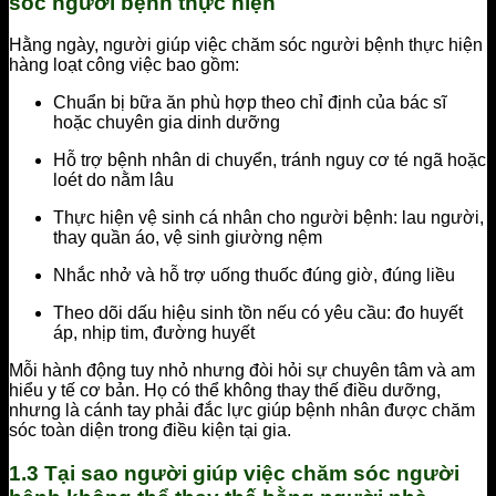
sóc người bệnh thực hiện
Hằng ngày, người giúp việc chăm sóc người bệnh thực hiện
hàng loạt công việc bao gồm:
Chuẩn bị bữa ăn phù hợp theo chỉ định của bác sĩ
hoặc chuyên gia dinh dưỡng
Hỗ trợ bệnh nhân di chuyển, tránh nguy cơ té ngã hoặc
loét do nằm lâu
Thực hiện vệ sinh cá nhân cho người bệnh: lau người,
thay quần áo, vệ sinh giường nệm
Nhắc nhở và hỗ trợ uống thuốc đúng giờ, đúng liều
Theo dõi dấu hiệu sinh tồn nếu có yêu cầu: đo huyết
áp, nhịp tim, đường huyết
Mỗi hành động tuy nhỏ nhưng đòi hỏi sự chuyên tâm và am
hiểu y tế cơ bản. Họ có thể không thay thế điều dưỡng,
nhưng là cánh tay phải đắc lực giúp bệnh nhân được chăm
sóc toàn diện trong điều kiện tại gia.
1.3 Tại sao người giúp việc chăm sóc người