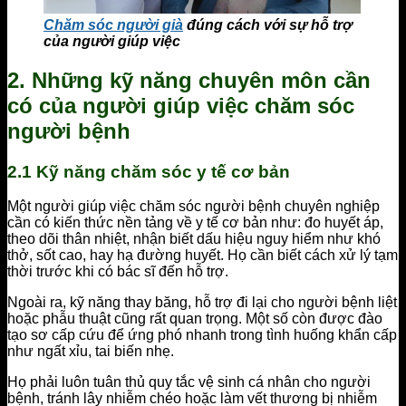
Chăm sóc người già
đúng cách với sự hỗ trợ
của người giúp việc
2. Những kỹ năng chuyên môn cần
có của người giúp việc chăm sóc
người bệnh
2.1 Kỹ năng chăm sóc y tế cơ bản
Một người giúp việc chăm sóc người bệnh chuyên nghiệp
cần có kiến thức nền tảng về y tế cơ bản như: đo huyết áp,
theo dõi thân nhiệt, nhận biết dấu hiệu nguy hiểm như khó
thở, sốt cao, hay hạ đường huyết. Họ cần biết cách xử lý tạm
thời trước khi có bác sĩ đến hỗ trợ.
Ngoài ra, kỹ năng thay băng, hỗ trợ đi lại cho người bệnh liệt
hoặc phẫu thuật cũng rất quan trọng. Một số còn được đào
tạo sơ cấp cứu để ứng phó nhanh trong tình huống khẩn cấp
như ngất xỉu, tai biến nhẹ.
Họ phải luôn tuân thủ quy tắc vệ sinh cá nhân cho người
bệnh, tránh lây nhiễm chéo hoặc làm vết thương bị nhiễm