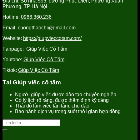
Địa chỉ: Số nhà 595, đường Phúc Diễn, Phường Xuân
tại
Yên
Hưng
Phương, TP Hà Nội
Hưng
uy
Yên
Yên
tín,
uy
Hotline:
0966.360.236
uy
chất
tín
tín
lượng
Email:
cuongthaochi@gmail.com
tốt
nhất
Website:
https://giupvieccotam.com/
Fanpage:
Giúp Việc Cô Tấm
Youtobe:
Giúp Việc Cô Tấm
Tiktok:
Giúp Việc Cô Tấm
Tại Giúp việc cô tấm
Người giúp việc được đào tạo chuyên nghiệp
Có lý lịch rõ ràng, được thẩm định kỹ càng
Thái độ làm việc tận tâm, chu đáo
Bảo hành dịch vụ trong suốt thời gian hợp đồng
Tìm
kiếm: