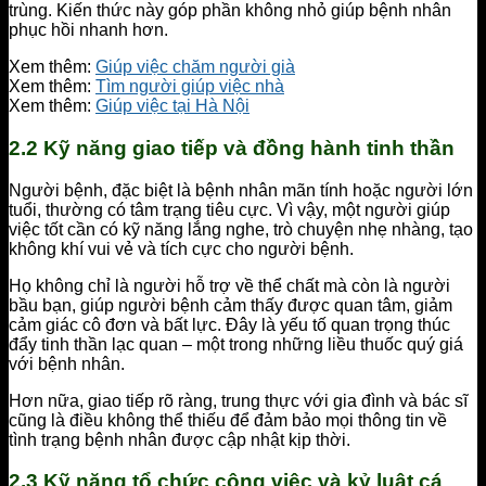
trùng. Kiến thức này góp phần không nhỏ giúp bệnh nhân
phục hồi nhanh hơn.
Xem thêm:
Giúp việc chăm người già
Xem thêm:
Tìm người giúp việc nhà
Xem thêm:
Giúp việc tại Hà Nội
2.2 Kỹ năng giao tiếp và đồng hành tinh thần
Người bệnh, đặc biệt là bệnh nhân mãn tính hoặc người lớn
tuổi, thường có tâm trạng tiêu cực. Vì vậy, một người giúp
việc tốt cần có kỹ năng lắng nghe, trò chuyện nhẹ nhàng, tạo
không khí vui vẻ và tích cực cho người bệnh.
Họ không chỉ là người hỗ trợ về thể chất mà còn là người
bầu bạn, giúp người bệnh cảm thấy được quan tâm, giảm
cảm giác cô đơn và bất lực. Đây là yếu tố quan trọng thúc
đẩy tinh thần lạc quan – một trong những liều thuốc quý giá
với bệnh nhân.
Hơn nữa, giao tiếp rõ ràng, trung thực với gia đình và bác sĩ
cũng là điều không thể thiếu để đảm bảo mọi thông tin về
tình trạng bệnh nhân được cập nhật kịp thời.
2.3 Kỹ năng tổ chức công việc và kỷ luật cá