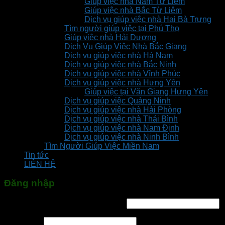
Giúp việc nhà Nam Từ Liêm
Giúp việc nhà Bắc Từ Liêm
Dịch vụ giúp việc nhà Hai Bà Trưng
Tìm người giúp việc tại Phú Thọ
Giúp việc nhà Hải Dương
Dịch Vụ Giúp Việc Nhà Bắc Giang
Dịch vụ giúp việc nhà Hà Nam
Dịch vụ giúp việc nhà Bắc Ninh
Dịch vụ giúp việc nhà Vĩnh Phúc
Dịch vụ giúp việc nhà Hưng Yên
Giúp việc tại Văn Giang Hưng Yên
Dịch vụ giúp việc Quảng Ninh
Dịch vụ giúp việc nhà Hải Phòng
Dịch vụ giúp việc nhà Thái Bình
Dịch vụ giúp việc nhà Nam Định
Dịch vụ giúp việc nhà Ninh Bình
Tìm Người Giúp Việc Miền Nam
Tin tức
LIÊN HỆ
Đăng nhập
Tên tài khoản hoặc địa chỉ email
*
Mật khẩu
*