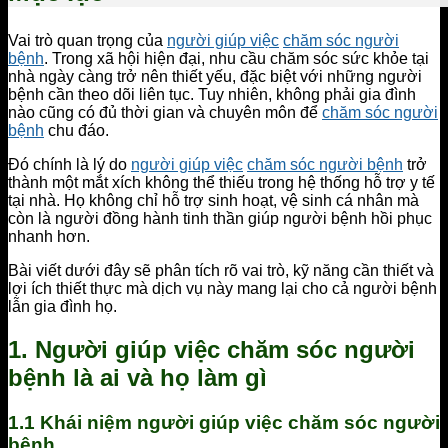
Vai trò quan trọng của
người giúp việc
chăm sóc người
bệnh
. Trong xã hội hiện đại, nhu cầu chăm sóc sức khỏe tại
nhà ngày càng trở nên thiết yếu, đặc biệt với những người
bệnh cần theo dõi liên tục. Tuy nhiên, không phải gia đình
nào cũng có đủ thời gian và chuyên môn để
chăm sóc người
bệnh
chu đáo.
Đó chính là lý do
người giúp việc
chăm sóc người bệnh
trở
thành một mắt xích không thể thiếu trong hệ thống hỗ trợ y tế
tại nhà. Họ không chỉ hỗ trợ sinh hoạt, vệ sinh cá nhân mà
còn là người đồng hành tinh thần giúp người bệnh hồi phục
nhanh hơn.
Bài viết dưới đây sẽ phân tích rõ vai trò, kỹ năng cần thiết và
lợi ích thiết thực mà dịch vụ này mang lại cho cả người bệnh
lẫn gia đình họ.
1. Người giúp việc chăm sóc người
bệnh là ai và họ làm gì
1.1 Khái niệm người giúp việc chăm sóc người
bệnh