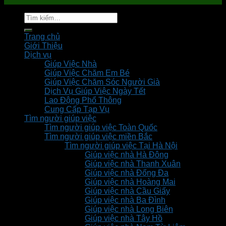
Tìm
kiếm:
Trang chủ
Giới Thiệu
Dịch vụ
Giúp Việc Nhà
Giúp Việc Chăm Em Bé
Giúp Việc Chăm Sóc Người Già
Dịch Vụ Giúp Việc Ngày Tết
Lao Động Phổ Thông
Cung Cấp Tạp Vụ
Tìm người giúp việc
Tìm người giúp việc Toàn Quốc
Tìm người giúp việc miền Bắc
Tìm người giúp việc Tại Hà Nội
Giúp việc nhà Hà Đông
Giúp việc nhà Thanh Xuân
Giúp việc nhà Đống Đa
Giúp việc nhà Hoàng Mai
Giúp việc nhà Cầu Giấy
Giúp việc nhà Ba Đình
Giúp việc nhà Long Biên
Giúp việc nhà Tây Hồ