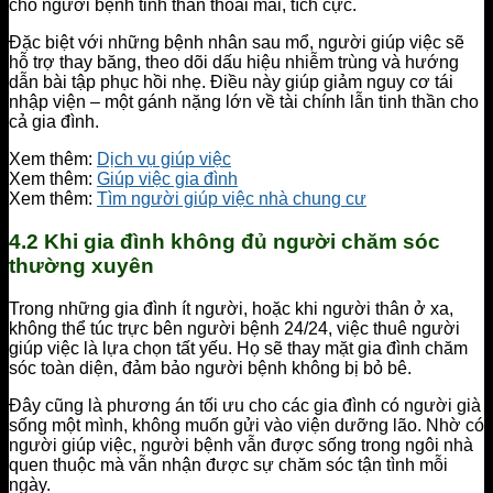
cho người bệnh tinh thần thoải mái, tích cực.
Đặc biệt với những bệnh nhân sau mổ, người giúp việc sẽ
hỗ trợ thay băng, theo dõi dấu hiệu nhiễm trùng và hướng
dẫn bài tập phục hồi nhẹ. Điều này giúp giảm nguy cơ tái
nhập viện – một gánh nặng lớn về tài chính lẫn tinh thần cho
cả gia đình.
Xem thêm:
Dịch vụ giúp việc
Xem thêm:
Giúp việc gia đình
Xem thêm:
Tìm người giúp việc nhà chung cư
4.2 Khi gia đình không đủ người chăm sóc
thường xuyên
Trong những gia đình ít người, hoặc khi người thân ở xa,
không thể túc trực bên người bệnh 24/24, việc thuê người
giúp việc là lựa chọn tất yếu. Họ sẽ thay mặt gia đình chăm
sóc toàn diện, đảm bảo người bệnh không bị bỏ bê.
Đây cũng là phương án tối ưu cho các gia đình có người già
sống một mình, không muốn gửi vào viện dưỡng lão. Nhờ có
người giúp việc, người bệnh vẫn được sống trong ngôi nhà
quen thuộc mà vẫn nhận được sự chăm sóc tận tình mỗi
ngày.