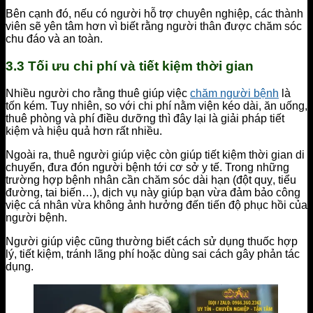
Bên cạnh đó, nếu có người hỗ trợ chuyên nghiệp, các thành
viên sẽ yên tâm hơn vì biết rằng người thân được chăm sóc
chu đáo và an toàn.
3.3 Tối ưu chi phí và tiết kiệm thời gian
Nhiều người cho rằng thuê giúp việc
chăm người bệnh
là
tốn kém. Tuy nhiên, so với chi phí nằm viện kéo dài, ăn uống,
thuê phòng và phí điều dưỡng thì đây lại là giải pháp tiết
kiệm và hiệu quả hơn rất nhiều.
Ngoài ra, thuê người giúp việc còn giúp tiết kiệm thời gian di
chuyển, đưa đón người bệnh tới cơ sở y tế. Trong những
trường hợp bệnh nhân cần chăm sóc dài hạn (đột quỵ, tiểu
đường, tai biến…), dịch vụ này giúp bạn vừa đảm bảo công
việc cá nhân vừa không ảnh hưởng đến tiến độ phục hồi của
người bệnh.
Người giúp việc cũng thường biết cách sử dụng thuốc hợp
lý, tiết kiệm, tránh lãng phí hoặc dùng sai cách gây phản tác
dụng.