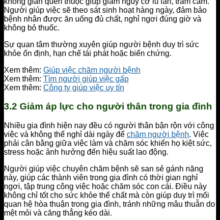
không gian quen thuộc giúp giảm nguy cơ lú lẫn, trầm cảm.
Người giúp việc sẽ theo sát sinh hoạt hàng ngày, đảm bảo
bệnh nhân được ăn uống đủ chất, nghỉ ngơi đúng giờ và
không bỏ thuốc.
Sự quan tâm thường xuyên giúp người bệnh duy trì sức
khỏe ổn định, hạn chế tái phát hoặc biến chứng.
Xem thêm:
Giúp việc chăm người bệnh
Xem thêm:
Tìm người giúp việc gấp
Xem thêm:
Công ty giúp việc uy tín
3.2 Giảm áp lực cho người thân trong gia đình
Nhiều gia đình hiện nay đều có người thân bận rộn với công
việc và không thể nghỉ dài ngày để
chăm người bệnh
. Việc
phải cân bằng giữa việc làm và chăm sóc khiến họ kiệt sức,
stress hoặc ảnh hưởng đến hiệu suất lao động.
Người giúp việc chuyên chăm bệnh sẽ san sẻ gánh nặng
này, giúp các thành viên trong gia đình có thời gian nghỉ
ngơi, tập trung công việc hoặc chăm sóc con cái. Điều này
không chỉ tốt cho sức khỏe thể chất mà còn giúp duy trì mối
quan hệ hòa thuận trong gia đình, tránh những mâu thuẫn do
mệt mỏi và căng thẳng kéo dài.