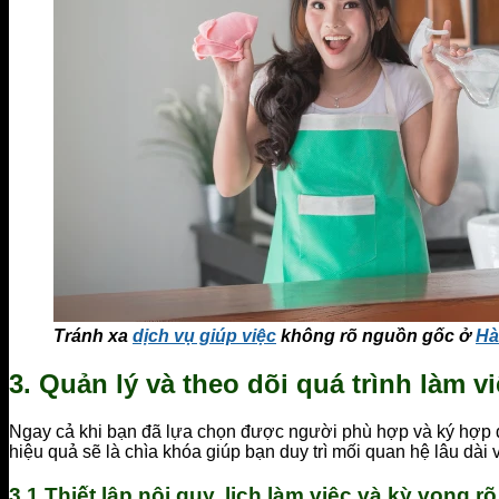
Tránh xa
dịch vụ giúp việc
không rõ nguồn gốc ở
Hà
3. Quản lý và theo dõi quá trình làm v
Ngay cả khi bạn đã lựa chọn được người phù hợp và ký hợp đồng
hiệu quả sẽ là chìa khóa giúp bạn duy trì mối quan hệ lâu dài
3.1 Thiết lập nội quy, lịch làm việc và kỳ vọng r