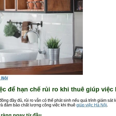
 Nội
iệc để hạn chế rủi ro khi thuê giúp việc
 đầy đủ, rủi ro vẫn có thể phát sinh nếu quá trình giám sát lỏ
 và đảm bảo chất lượng công việc khi thuê
giúp việc Hà Nội
.
õ ràng ngay từ đầu