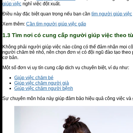
giúp việc
nghỉ việc đột xuất.
Điều này đặc biệt quan trọng nếu bạn cần
tìm người giúp việc
Xem thêm:
Cần tìm người giúp việc gấp
1.3 Tìm nơi có cung cấp người giúp việc theo 
Không phải người giúp việc nào cũng có thể đảm nhận mọi cô
người chăm trẻ nhỏ, nên chọn đơn vị có đội ngũ đào tạo theo
cơ bản.
Một số đơn vị uy tín cung cấp dịch vụ chuyên biệt, ví dụ như:
Giúp việc chăm bé
Giúp việc chăm người già
Giúp việc chăm người bệnh
Sự chuyên môn hóa này giúp đảm bảo hiệu quả công việc và g