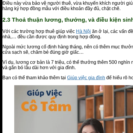
Điều này vừa bảo vệ người thuê, vừa khuyến khích người gi
hàng ký hợp đồng mẫu với điều khoản đầy đủ, chặt chẽ.
2.3 Thoả thuận lương, thưởng, và điều kiện sinh 
Với các trường hợp thuê giúp việc
Hà Nội
ăn ở lại, các vấn đ
nhà,… đều cần được quy định trong hợp đồng.
Ngoài mức lương cố định hàng tháng, nên có thêm mục thưởng 
cửa sạch sẽ, chăm bé đúng giờ giấc…
Ví dụ, lương cơ bản là 7 triệu, có thể thưởng thêm 500 nghìn
và gắn bó lâu dài hơn với gia đình.
Bạn có thể tham khảo thêm tại
Giúp việc gia đình
để hiểu rõ h