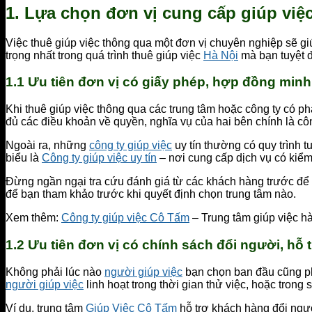
1. Lựa chọn đơn vị cung cấp giúp việc 
Việc thuê giúp việc thông qua một đơn vị chuyên nghiệp sẽ g
trọng nhất trong quá trình thuê giúp việc
Hà Nội
mà bạn tuyệt 
1.1 Ưu tiên đơn vị có giấy phép, hợp đồng minh
Khi thuê giúp việc thông qua các trung tâm hoặc công ty có ph
đủ các điều khoản về quyền, nghĩa vụ của hai bên chính là công
Ngoài ra, những
công ty giúp việc
uy tín thường có quy trình 
biểu là
Công ty giúp việc uy tín
– nơi cung cấp dịch vụ có kiểm 
Đừng ngần ngại tra cứu đánh giá từ các khách hàng trước để
để bạn tham khảo trước khi quyết định chọn trung tâm nào.
Xem thêm:
Công ty giúp việc Cô Tấm
– Trung tâm giúp việc h
1.2 Ưu tiên đơn vị có chính sách đổi người, hỗ 
Không phải lúc nào
người giúp việc
bạn chọn ban đầu cũng phù
người giúp việc
linh hoạt trong thời gian thử việc, hoặc trong 
Ví dụ, trung tâm
Giúp Việc Cô Tấm
hỗ trợ khách hàng đổi người