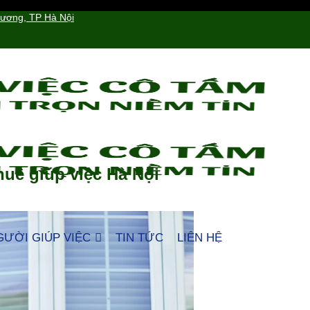
hương, TP Hà Nội
huê giúp việc Hà Nội
GƯỜI GIÚP VIỆC
TIN TỨC
LIÊN HỆ