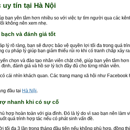
uy tín tại Hà Nội
iúp bạn yên tâm hơn nhiều so với việc tự tìm người qua các kê
đối không nên xem nhẹ.
 bạch và đánh giá tốt
áp lý rõ ràng, bạn sẽ được bảo vệ quyền lợi tối đa trong quá tr
 cụ pháp lý giúp bạn giảm thiểu rủi ro khi có tranh chấp xảy ra
tuyển chọn và đào tạo nhân viên chặt chẽ, giúp bạn yên tâm hơn 
định, đánh giá và hồ sơ lý lịch đầy đủ cho từng nhân viên.
 có cái nhìn khách quan. Các trang mạng xã hội như Facebook 
àng đầu tại
Hà Nội
.
trợ nhanh khi có sự cố
 hợp hoàn toàn với gia đình. Đó là lý do vì sao bạn nên làm v
suốt quá trình hợp tác nếu có phát sinh vấn đề.
 tối đa 3 lần trong tháng đầu tiên nếu không phù hợp, đồng thờ