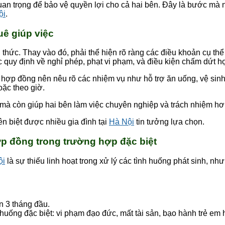
 quan trọng để bảo vệ quyền lợi cho cả hai bên. Đây là bước mà
ội
.
uê giúp việc
thức. Thay vào đó, phải thể hiện rõ ràng các điều khoản cụ thể
c quy định về nghỉ phép, phạt vi phạm, và điều kiện chấm dứt h
, hợp đồng nên nêu rõ các nhiệm vụ như hỗ trợ ăn uống, vệ sinh
oặc theo giờ.
 mà còn giúp hai bên làm việc chuyên nghiệp và trách nhiệm hơ
n biệt được nhiều gia đình tại
Hà Nội
tin tưởng lựa chọn.
ợp đồng trong trường hợp đặc biệt
ội
là sự thiếu linh hoạt trong xử lý các tình huống phát sinh, nh
n 3 tháng đầu.
huống đặc biệt: vi phạm đạo đức, mất tài sản, bạo hành trẻ e