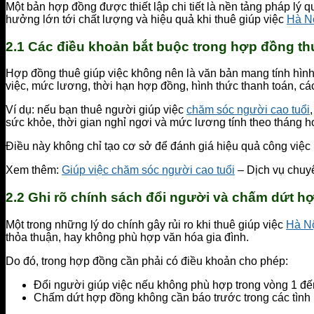
Một bản hợp đồng được thiết lập chi tiết là nền tảng pháp lý
hưởng lớn tới chất lượng và hiệu quả khi thuê giúp việc
Hà N
2.1 Các điều khoản bắt buộc trong hợp đồng th
Hợp đồng thuê giúp việc không nên là văn bản mang tính hình 
việc, mức lương, thời hạn hợp đồng, hình thức thanh toán, cá
Ví dụ: nếu bạn thuê người giúp việc
chăm sóc người cao tuổi
sức khỏe, thời gian nghỉ ngơi và mức lương tính theo tháng h
Điều này không chỉ tạo cơ sở để đánh giá hiệu quả công việc
Xem thêm:
Giúp việc chăm sóc người cao tuổi
– Dịch vụ chuyê
2.2 Ghi rõ chính sách đổi người và chấm dứt h
Một trong những lý do chính gây rủi ro khi thuê giúp việc
Hà N
thỏa thuận, hay không phù hợp văn hóa gia đình.
Do đó, trong hợp đồng cần phải có điều khoản cho phép:
Đổi người giúp việc nếu không phù hợp trong vòng 1 đế
Chấm dứt hợp đồng không cần báo trước trong các tình 