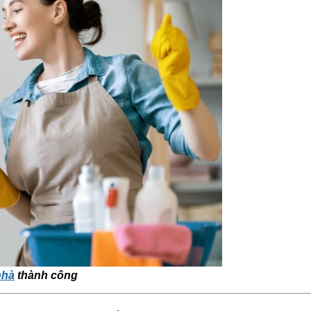
nhà
thành công