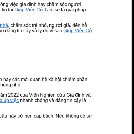
công việc gia đình hay chăm sóc người
 tín tại
Giúp Việc Cô Tấm
sẽ là giải pháp
 nhà
, chăm sóc trẻ nhỏ, người già, đến hỗ
ụ đáng tin cậy và lý do vì sao
Giúp Việc Cô
anh hay các mối quan hệ xã hội chiếm phần
không nhỏ.
năm 2022 của Viện Nghiên cứu Gia đình và
giúp việc
nhanh chóng và đáng tin cậy là
 cầu này trở nên cấp bách. Nếu không có sự