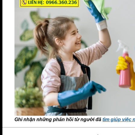
Ghi nhận những phản hồi từ người đã
tìm giúp việc 