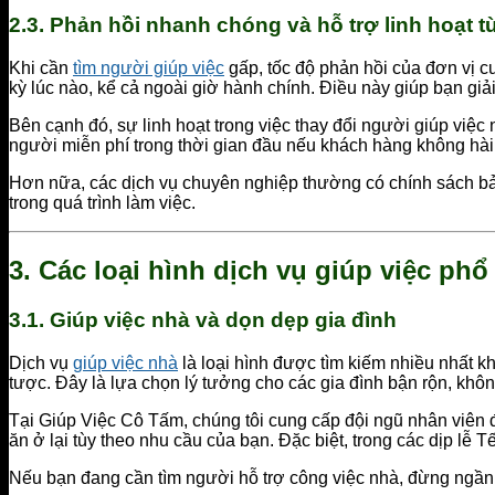
2.3. Phản hồi nhanh chóng và hỗ trợ linh hoạt 
Khi cần
tìm người giúp việc
gấp, tốc độ phản hồi của đơn vị cu
kỳ lúc nào, kể cả ngoài giờ hành chính. Điều này giúp bạn giả
Bên cạnh đó, sự linh hoạt trong việc thay đổi người giúp việ
người miễn phí trong thời gian đầu nếu khách hàng không hài 
Hơn nữa, các dịch vụ chuyên nghiệp thường có chính sách bảo 
trong quá trình làm việc.
3. Các loại hình dịch vụ giúp việc phổ
3.1. Giúp việc nhà và dọn dẹp gia đình
Dịch vụ
giúp việc nhà
là loại hình được tìm kiếm nhiều nhất k
tược. Đây là lựa chọn lý tưởng cho các gia đình bận rộn, khôn
Tại Giúp Việc Cô Tấm, chúng tôi cung cấp đội ngũ nhân viên đ
ăn ở lại tùy theo nhu cầu của bạn. Đặc biệt, trong các dịp lễ 
Nếu bạn đang cần tìm người hỗ trợ công việc nhà, đừng ngần n