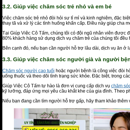
3.2. Giúp việc chăm sóc trẻ nhỏ và em bé
Việc chăm sóc trẻ nhỏ đòi hỏi sự tỉ mỉ và kinh nghiệm, đặc biệ
thay tã và xử lý các tình huống khẩn cấp. Điều này giúp cha m
Tại Giúp Việc Cô Tấm, chúng tôi có đội ngũ nhân viên được 
80% khách hàng sử dụng dịch vụ chăm trẻ của chúng tôi đều h
Bên cạnh đó, nếu bạn cần người hỗ trợ lâu dài, dịch vụ ăn ở
3.3. Giúp việc chăm sóc người già và người bệ
Chăm sóc người cao tuổi
hoặc người bệnh là công việc đòi hỏ
uống thuốc và theo dõi tình trạng sức khỏe. Đặc biệt, trong cá
Giúp Việc Cô Tấm tự hào là đơn vị cung cấp dịch vụ
chăm sóc
kỹ lưỡng, đáp ứng mọi yêu cầu khắt khe của gia đình. Theo p
Nếu bạn đang cần tìm người hỗ trợ gấp, hãy tham khảo thêm