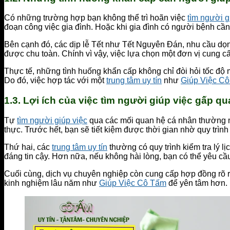
Có những trường hợp bạn không thể trì hoãn việc
tìm người g
đoạn công việc gia đình. Hoặc khi gia đình có người bệnh cần
Bên cạnh đó, các dịp lễ Tết như Tết Nguyên Đán, nhu cầu dọ
được chu toàn. Chính vì vậy, việc lựa chọn một đơn vị cung cấ
Thực tế, những tình huống khẩn cấp không chỉ đòi hỏi tốc độ 
Do đó, việc hợp tác với một
trung tâm uy tín
như
Giúp Việc C
1.3. Lợi ích của việc tìm người giúp việc gấp q
Tự
tìm người giúp việc
qua các mối quan hệ cá nhân thường mất
thực. Trước hết, bạn sẽ tiết kiệm được thời gian nhờ quy trìn
Thứ hai, các
trung tâm uy tín
thường có quy trình kiểm tra lý 
đáng tin cậy. Hơn nữa, nếu không hài lòng, bạn có thể yêu cầ
Cuối cùng, dịch vụ chuyên nghiệp còn cung cấp hợp đồng rõ rà
kinh nghiệm lâu năm như
Giúp Việc Cô Tấm
để yên tâm hơn.