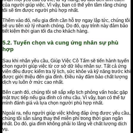
của người giúp việc. Vì vậy, bạn có thể yên tâm rằng chúng
tôi sẽ tìm được người phù hợp nhất.
Thêm vào đó, nếu gia đình cần hỗ trợ ngay lập tức, chúng tôi
sẽ ưu tiên xử lý nhanh chóng. Do đó, quy trình này đảm bảo
tiết kiệm thời gian tối đa cho khách hàng.
5.2.
Tuyển chọn và cung ứng nhân sự phù
hợp
Sau khi nhận yêu cầu, Giúp Việc Cô Tấm sẽ tiến hành tuyển
chọn người giúp việc từ cơ sở dữ liệu nhân sự. Tất cả ứng
viên đều được kiểm tra lý lịch, sức khỏe và kỹ năng trước khi
được giới thiệu đến gia đình. Điều này đảm bảo chất lượng
dịch vụ luôn ở mức cao nhất.
Bên cạnh đó, chúng tôi sẽ sắp xếp lịch phỏng vấn hoặc gặp
mặt trực tiếp nếu gia đình có nhu cầu. Vì vậy, bạn có thể tự
mình đánh giá và lựa chọn người phù hợp nhất.
Ngoài ra, nếu người giúp việc không đáp ứng được yêu cầu,
chúng tôi sẵn sàng thay thế miễn phí trong thời gian ngắn
nhất. Do đó, gia đình không phải lo lắng về chất lượng dịch
vụ.