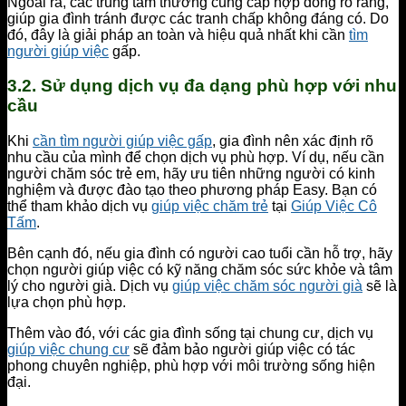
Ngoài ra, các trung tâm thường cung cấp hợp đồng rõ ràng,
giúp gia đình tránh được các tranh chấp không đáng có. Do
đó, đây là giải pháp an toàn và hiệu quả nhất khi cần
tìm
người giúp việc
gấp.
3.2.
Sử dụng dịch vụ đa dạng phù hợp với nhu
cầu
Khi
cần tìm người giúp việc gấp
, gia đình nên xác định rõ
nhu cầu của mình để chọn dịch vụ phù hợp. Ví dụ, nếu cần
người chăm sóc trẻ em, hãy ưu tiên những người có kinh
nghiệm và được đào tạo theo phương pháp Easy. Bạn có
thể tham khảo dịch vụ
giúp việc chăm trẻ
tại
Giúp Việc Cô
Tấm
.
Bên cạnh đó, nếu gia đình có người cao tuổi cần hỗ trợ, hãy
chọn người giúp việc có kỹ năng chăm sóc sức khỏe và tâm
lý cho người già. Dịch vụ
giúp việc chăm sóc người già
sẽ là
lựa chọn phù hợp.
Thêm vào đó, với các gia đình sống tại chung cư, dịch vụ
giúp việc chung cư
sẽ đảm bảo người giúp việc có tác
phong chuyên nghiệp, phù hợp với môi trường sống hiện
đại.