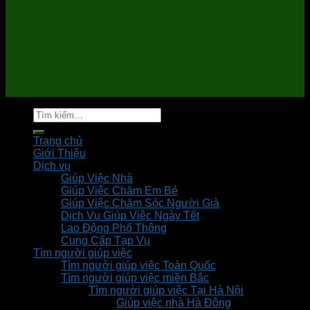
Tìm
kiếm:
Trang chủ
Giới Thiệu
Dịch vụ
Giúp Việc Nhà
Giúp Việc Chăm Em Bé
Giúp Việc Chăm Sóc Người Già
Dịch Vụ Giúp Việc Ngày Tết
Lao Động Phổ Thông
Cung Cấp Tạp Vụ
Tìm người giúp việc
Tìm người giúp việc Toàn Quốc
Tìm người giúp việc miền Bắc
Tìm người giúp việc Tại Hà Nội
Giúp việc nhà Hà Đông