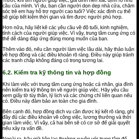
Trước khi tìm người giúp việc, gia đình nên xác định rõ nhu
cầu của mình. Ví dụ, bạn cần người dọn dẹp nhà cửa, chăm
sóc trẻ em hay hỗ trợ người cao tuổi? Việc xác định cụ thể
sẽ giúp tiết kiệm thời gian và tìm được người phù hợp.
Hơn nữa, hãy liệt kê các yêu cầu về độ tuổi, kinh nghiệm,
tính cách của người giúp việc. Vì vậy, trung tâm cung ứng có
thể dễ dàng đáp ứng đúng mong muốn của bạn.
Thêm vào đó, nếu cần người làm việc lâu dài, hãy thảo luận
về hợp đồng và các điều khoản rõ ràng. Điều này giúp tránh
các tranh chấp không đáng có trong tương lai.
6.2.
Kiểm tra kỹ thông tin và hợp đồng
Khi làm việc với trung tâm cung ứng hoặc cá nhân, gia đình
nên kiểm tra kỹ thông tin về người giúp việc. Hãy yêu cầu
xem giấy tờ tùy thân, lý lịch và các chứng chỉ liên quan nếu
có. Điều này đảm bảo an toàn cho gia đình.
Bên cạnh đó, hợp đồng dịch vụ cần được ký kết rõ ràng, ghi
đầy đủ các điều khoản về công việc, lương thưởng và thời
gian làm việc. Vì vậy, cả hai bên sẽ có cơ sở để giải quyết
nếu xảy ra vấn đề.
Ngoài ra, hãy giữ liên lạc thường xuyên với trung tâm để