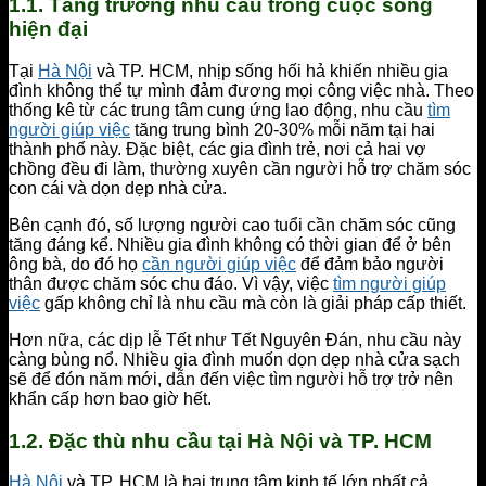
1.1.
Tăng trưởng nhu cầu trong cuộc sống
hiện đại
Tại
Hà Nội
và TP. HCM, nhịp sống hối hả khiến nhiều gia
đình không thể tự mình đảm đương mọi công việc nhà. Theo
thống kê từ các trung tâm cung ứng lao động, nhu cầu
tìm
người giúp việc
tăng trung bình 20-30% mỗi năm tại hai
thành phố này. Đặc biệt, các gia đình trẻ, nơi cả hai vợ
chồng đều đi làm, thường xuyên cần người hỗ trợ chăm sóc
con cái và dọn dẹp nhà cửa.
Bên cạnh đó, số lượng người cao tuổi cần chăm sóc cũng
tăng đáng kể. Nhiều gia đình không có thời gian để ở bên
ông bà, do đó họ
cần người giúp việc
để đảm bảo người
thân được chăm sóc chu đáo. Vì vậy, việc
tìm người giúp
việc
gấp không chỉ là nhu cầu mà còn là giải pháp cấp thiết.
Hơn nữa, các dịp lễ Tết như Tết Nguyên Đán, nhu cầu này
càng bùng nổ. Nhiều gia đình muốn dọn dẹp nhà cửa sạch
sẽ để đón năm mới, dẫn đến việc tìm người hỗ trợ trở nên
khẩn cấp hơn bao giờ hết.
1.2.
Đặc thù nhu cầu tại Hà Nội và TP. HCM
Hà Nội
và TP. HCM là hai trung tâm kinh tế lớn nhất cả