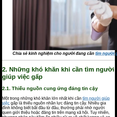
Chia sẻ kinh nghiệm cho người đang cần
tìm người 
2.
Những khó khăn khi cần tìm người
giúp việc gấp
2.1.
Thiếu nguồn cung ứng đáng tin cậy
Một trong những khó khăn lớn nhất khi cần
tìm người giúp
việc
gấp là thiếu nguồn nhân lực đáng tin cậy. Nhiều gia
đình không biết bắt đầu từ đâu, thường phải nhờ người
quen giới thiệu hoặc đăng tin trên mạng xã hội. Tuy nhiên,