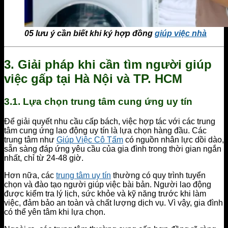
05 lưu ý cần biết khi ký hợp đồng
giúp việc nhà
3.
Giải pháp khi cần tìm người giúp
việc gấp tại Hà Nội và TP. HCM
3.1.
Lựa chọn trung tâm cung ứng uy tín
Để giải quyết nhu cầu cấp bách, việc hợp tác với các trung
tâm cung ứng lao động uy tín là lựa chọn hàng đầu. Các
trung tâm như
Giúp Việc Cô Tấm
có nguồn nhân lực dồi dào,
sẵn sàng đáp ứng yêu cầu của gia đình trong thời gian ngắn
nhất, chỉ từ 24-48 giờ.
Hơn nữa, các
trung tâm uy tín
thường có quy trình tuyển
chọn và đào tạo người giúp việc bài bản. Người lao động
được kiểm tra lý lịch, sức khỏe và kỹ năng trước khi làm
việc, đảm bảo an toàn và chất lượng dịch vụ. Vì vậy, gia đình
có thể yên tâm khi lựa chọn.