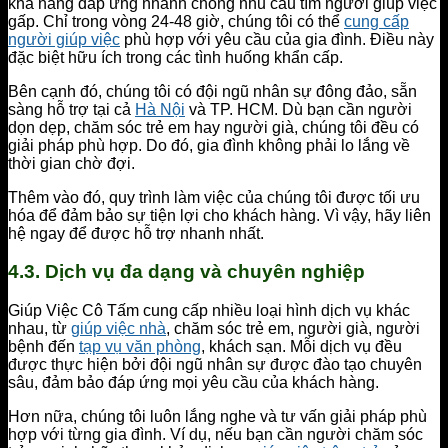
khả năng đáp ứng nhanh chóng nhu cầu tìm người giúp việc
gấp. Chỉ trong vòng 24-48 giờ, chúng tôi có thể
cung cấp
người giúp việc
phù hợp với yêu cầu của gia đình. Điều này
đặc biệt hữu ích trong các tình huống khẩn cấp.
Bên cạnh đó, chúng tôi có đội ngũ nhân sự đông đảo, sẵn
sàng hỗ trợ tại cả
Hà Nội
và TP. HCM. Dù bạn cần người
dọn dẹp, chăm sóc trẻ em hay người già, chúng tôi đều có
giải pháp phù hợp. Do đó, gia đình không phải lo lắng về
thời gian chờ đợi.
Thêm vào đó, quy trình làm việc của chúng tôi được tối ưu
hóa để đảm bảo sự tiện lợi cho khách hàng. Vì vậy, hãy liên
hệ ngay để được hỗ trợ nhanh nhất.
4.3.
Dịch vụ đa dạng và chuyên nghiệp
Giúp Việc Cô Tấm cung cấp nhiều loại hình dịch vụ khác
nhau, từ
giúp việc nhà
, chăm sóc trẻ em, người già, người
bệnh đến
tạp vụ văn phòng
, khách sạn. Mỗi dịch vụ đều
được thực hiện bởi đội ngũ nhân sự được đào tạo chuyên
sâu, đảm bảo đáp ứng mọi yêu cầu của khách hàng.
Hơn nữa, chúng tôi luôn lắng nghe và tư vấn giải pháp phù
hợp với từng gia đình. Ví dụ, nếu bạn cần người chăm sóc