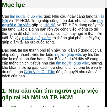
Mục lục
Cần
tìm người giúp việc
gấp: Nhu cầu ngày càng tăng tại
Hà
Nội
và TP. HCM. Trong nhịp sống hiện đại, nhu cầu
cần
tìm
người giúp việc
gấp
tại
Hà Nội
và TP. HCM đang ngày một
gia tăng. Các gia đình bận rộn với công việc không có đủ
thời gian để chăm sóc nhà cửa, con cái hay người thân lớn
tuổi. Vì vậy,
dịch vụ giúp việc
trở thành giải pháp thiết yếu,
giúp giảm tải áp lực cuộc sống.
Đặc biệt, tại hai thành phố lớn này, nơi dân số đông đúc và
nhịp sống nhanh, việc tìm kiếm
người giúp việc
uy tín, tận
tâm là mối quan tâm hàng đầu. Bài viết dưới đây sẽ cung
cấp thông tin chi tiết về nhu cầu
tìm người giúp việc
, những
khó khăn thường gặp, cách lựa chọn dịch vụ phù hợp và lý
do nên chọn
Giúp Việc Cô Tấm
để giải quyết nhu cầu cấp
bách của bạn.
1.
Nhu cầu cần tìm người giúp việc
gấp tại Hà Nội và TP. HCM