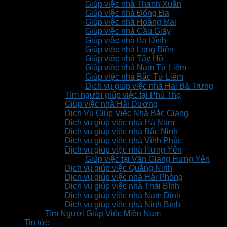
Giúp việc nhà Thanh Xuân
Giúp việc nhà Đống Đa
Giúp việc nhà Hoàng Mai
Giúp việc nhà Cầu Giấy
Giúp việc nhà Ba Đình
Giúp việc nhà Long Biên
Giúp việc nhà Tây Hồ
Giúp việc nhà Nam Từ Liêm
Giúp việc nhà Bắc Từ Liêm
Dịch vụ giúp việc nhà Hai Bà Trưng
Tìm người giúp việc tại Phú Thọ
Giúp việc nhà Hải Dương
Dịch Vụ Giúp Việc Nhà Bắc Giang
Dịch vụ giúp việc nhà Hà Nam
Dịch vụ giúp việc nhà Bắc Ninh
Dịch vụ giúp việc nhà Vĩnh Phúc
Dịch vụ giúp việc nhà Hưng Yên
Giúp việc tại Văn Giang Hưng Yên
Dịch vụ giúp việc Quảng Ninh
Dịch vụ giúp việc nhà Hải Phòng
Dịch vụ giúp việc nhà Thái Bình
Dịch vụ giúp việc nhà Nam Định
Dịch vụ giúp việc nhà Ninh Bình
Tìm Người Giúp Việc Miền Nam
Tin tức