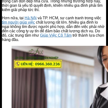
trọng cần dọn dẹp nhà cửa. Trong những trường hợp này,
thời gian là yếu tố quyết định, khiến nhiều gia đình phải tìm
kiếm giải pháp tức thì.
Hơn nữa, tại
Hà Nội
và TP. HCM, sự cạnh tranh trong việc
tìm người giúp việc
chất lượng rất lớn. Nhiều gia đình lo
ngại không tìm được người phù hợp, dẫn đến việc phải nhờ
đến các công ty uy tín để đảm bảo chất lượng dịch vụ. Do
đó, các trung tâm như
Giúp Việc Cô Tấm
trở thành lựa chọn
hàng đầu.