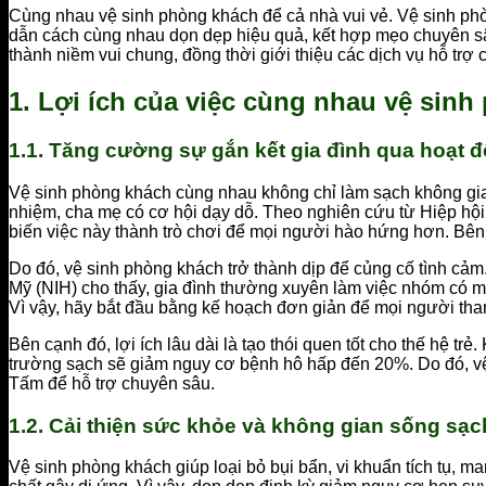
Cùng nhau vệ sinh phòng khách để cả nhà vui vẻ. Vệ sinh phò
dẫn cách cùng nhau dọn dẹp hiệu quả, kết hợp mẹo chuyên s
thành niềm vui chung, đồng thời giới thiệu các dịch vụ hỗ trợ 
1. Lợi ích của việc cùng nhau vệ sin
1.1. Tăng cường sự gắn kết gia đình qua hoạt 
Vệ sinh phòng khách cùng nhau không chỉ làm sạch không gia
nhiệm, cha mẹ có cơ hội dạy dỗ. Theo nghiên cứu từ Hiệp hội
biến việc này thành trò chơi để mọi người hào hứng hơn. Bên 
Do đó, vệ sinh phòng khách trở thành dịp để củng cố tình cảm
Mỹ (NIH) cho thấy, gia đình thường xuyên làm việc nhóm có m
Vì vậy, hãy bắt đầu bằng kế hoạch đơn giản để mọi người tham
Bên cạnh đó, lợi ích lâu dài là tạo thói quen tốt cho thế hệ tr
trường sạch sẽ giảm nguy cơ bệnh hô hấp đến 20%. Do đó, vệ
Tấm để hỗ trợ chuyên sâu.
1.2. Cải thiện sức khỏe và không gian sống sạc
Vệ sinh phòng khách giúp loại bỏ bụi bẩn, vi khuẩn tích tụ, 