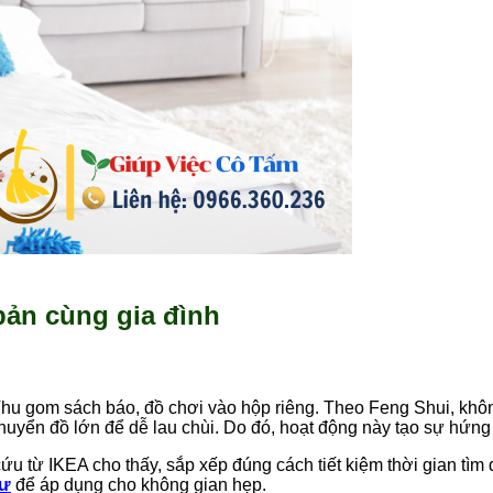
bản cùng gia đình
Thu gom sách báo, đồ chơi vào hộp riêng. Theo Feng Shui, khô
chuyển đồ lớn để dễ lau chùi. Do đó, hoạt động này tạo sự hứng
u từ IKEA cho thấy, sắp xếp đúng cách tiết kiệm thời gian tìm 
cư
để áp dụng cho không gian hẹp.