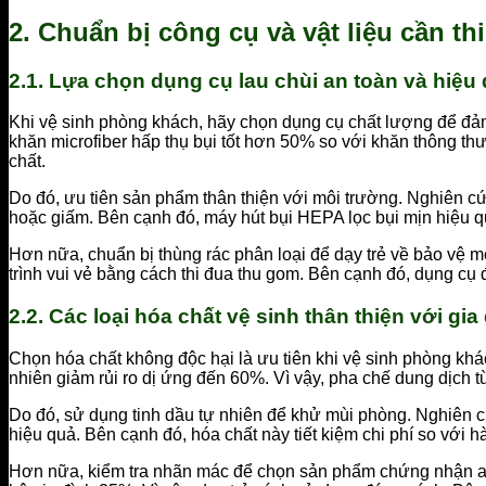
2. Chuẩn bị công cụ và vật liệu cần t
2.1. Lựa chọn dụng cụ lau chùi an toàn và hiệu
Khi vệ sinh phòng khách, hãy chọn dụng cụ chất lượng để đả
khăn microfiber hấp thụ bụi tốt hơn 50% so với khăn thông th
chất.
Do đó, ưu tiên sản phẩm thân thiện với môi trường. Nghiên cứ
hoặc giấm. Bên cạnh đó, máy hút bụi HEPA lọc bụi mịn hiệu 
Hơn nữa, chuẩn bị thùng rác phân loại để dạy trẻ về bảo vệ m
trình vui vẻ bằng cách thi đua thu gom. Bên cạnh đó, dụng cụ 
2.2. Các loại hóa chất vệ sinh thân thiện với gia
Chọn hóa chất không độc hại là ưu tiên khi vệ sinh phòng kh
nhiên giảm rủi ro dị ứng đến 60%. Vì vậy, pha chế dung dịc
Do đó, sử dụng tinh dầu tự nhiên để khử mùi phòng. Nghiên cứu
hiệu quả. Bên cạnh đó, hóa chất này tiết kiệm chi phí so vớ
Hơn nữa, kiểm tra nhãn mác để chọn sản phẩm chứng nhận an 