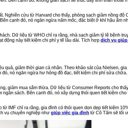
ễn. Bên cạnh đó, không gian sạch sẽ thúc đẩy tinh thần thoải m
thất. Nghiên cứu từ Harvard cho thấy, phòng sạch giảm nồng đ
g. Bên cạnh đó, nó ngăn ngừa nấm mốc, đặc biệt ở khí hậu ẩm 
 khách. Dữ liệu từ WHO chỉ ra rằng, nhà sạch giảm tỷ lệ bệnh t
t động này tiết kiệm chi phí y tế lâu dài. Tích hợp
dịch vụ giúp
u quả, giảm thời gian cá nhân. Theo khảo sát của Nielsen, gia
đó, nó ngăn ngừa hư hỏng đồ đạc, tiết kiệm chi phí sửa chữa. Do
g, giảm mua sắm thừa. Dữ liệu từ Consumer Reports cho thấy, v
kiệm ngân sách. Bên cạnh đó, nó xây dựng thói quen tiết kiệm c
áo từ IMF chỉ ra rằng, gia đình có thói quen dọn dẹp tiết kiệm 1
dịch vụ chuyên nghiệp như
giúp việc gia đình
từ Cô Tấm sẽ tối ư