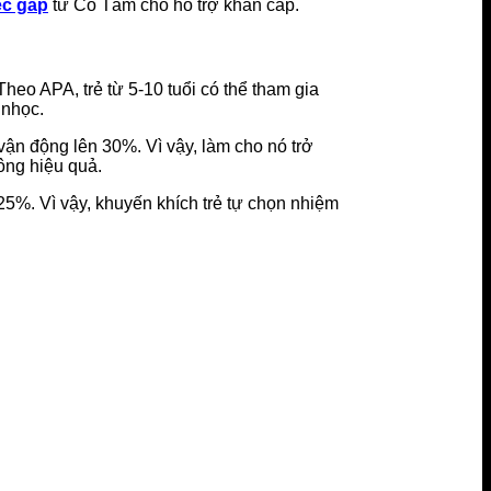
ệc gấp
từ Cô Tấm cho hỗ trợ khẩn cấp.
heo APA, trẻ từ 5-10 tuổi có thể tham gia
 nhọc.
vận động lên 30%. Vì vậy, làm cho nó trở
ông hiệu quả.
25%. Vì vậy, khuyến khích trẻ tự chọn nhiệm