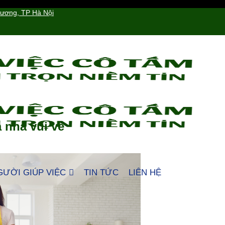
hương, TP Hà Nội
 nhà vui vẻ
GƯỜI GIÚP VIỆC
TIN TỨC
LIÊN HỆ