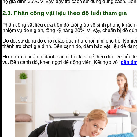
hộ gia đình 35%. Vì vậy, dạy trẻ cách sử dụng đúng cách. Bên 
2.3. Phân công vật liệu theo độ tuổi tham gia
Phân công vật liệu dựa trên độ tuổi giúp vệ sinh phòng khách 
nhiệm vụ đơn giản, tăng kỹ năng 20%. Vì vậy, chuẩn bị đồ dù
Do đó, sử dụng đồ chơi giáo dục như chổi mini cho trẻ. Nghiên
thành trò chơi gia đình. Bên cạnh đó, đảm bảo vật liệu dễ dà
Hơn nữa, chuẩn bị danh sách checklist để theo dõi. Dữ liệu từ
vụ. Bên cạnh đó, khen ngợi để động viên. Kết hợp với
cần tì