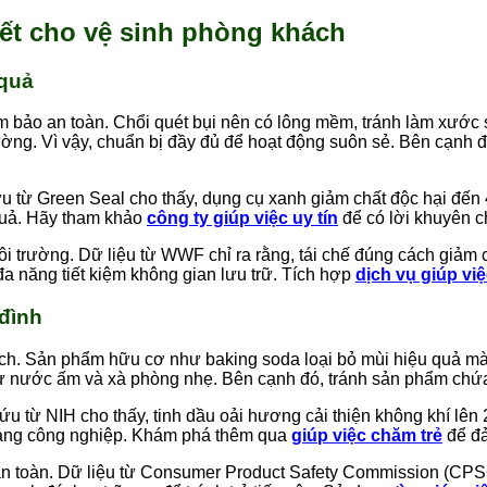
hiết cho vệ sinh phòng khách
 quả
m bảo an toàn. Chổi quét bụi nên có lông mềm, tránh làm xướ
ường. Vì vậy, chuẩn bị đầy đủ để hoạt động suôn sẻ. Bên cạnh đ
u từ Green Seal cho thấy, dụng cụ xanh giảm chất độc hại đến 4
quả. Hãy tham khảo
công ty giúp việc uy tín
để có lời khuyên 
ôi trường. Dữ liệu từ WWF chỉ ra rằng, tái chế đúng cách giảm 
đa năng tiết kiệm không gian lưu trữ. Tích hợp
dịch vụ giúp vi
 đình
ách. Sản phẩm hữu cơ như baking soda loại bỏ mùi hiệu quả mà 
h từ nước ấm và xà phòng nhẹ. Bên cạnh đó, tránh sản phẩm chứ
 từ NIH cho thấy, tinh dầu oải hương cải thiện không khí lên 2
i hàng công nghiệp. Khám phá thêm qua
giúp việc chăm trẻ
để đ
toàn. Dữ liệu từ Consumer Product Safety Commission (CPSC) 