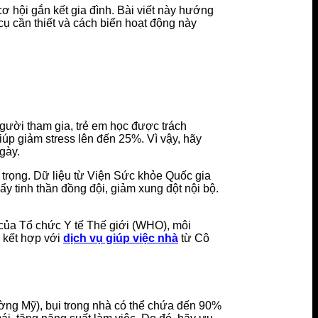
 hội gắn kết gia đình. Bài viết này hướng
ụ cần thiết và cách biến hoạt động này
ười tham gia, trẻ em học được trách
úp giảm stress lên đến 25%. Vì vậy, hãy
gày.
n trọng. Dữ liệu từ Viện Sức khỏe Quốc gia
 tinh thần đồng đội, giảm xung đột nội bộ.
áo của Tổ chức Y tế Thế giới (WHO), môi
 kết hợp với
dịch vụ giúp việc nhà
từ Cô
ường Mỹ), bụi trong nhà có thể chứa đến 90%