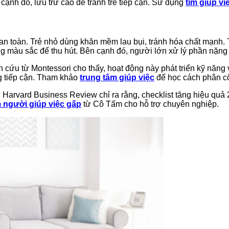
cạnh đó, lưu trữ cao để tránh trẻ tiếp cận. Sử dụng
tìm giúp vi
an toàn. Trẻ nhỏ dùng khăn mềm lau bụi, tránh hóa chất mạnh. T
ng màu sắc để thu hút. Bên cạnh đó, người lớn xử lý phần nặng
 cứu từ Montessori cho thấy, hoạt động này phát triển kỹ năng 
ng tiếp cận. Tham khảo
trung tâm giúp việc
để học cách phân c
 Harvard Business Review chỉ ra rằng, checklist tăng hiệu quả 
m người giúp việc gấp
từ Cô Tấm cho hỗ trợ chuyên nghiệp.