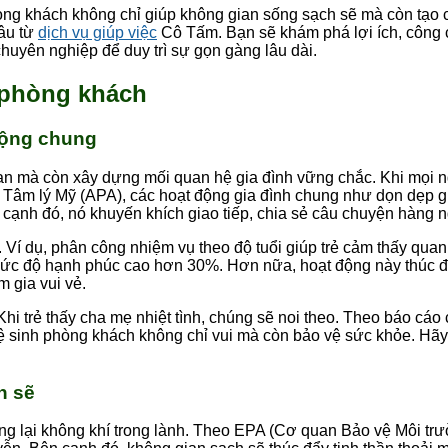
ng khách không chỉ giúp không gian sống sạch sẽ mà còn tạo cơ
âu từ
dịch vụ giúp việc
Cô Tấm. Bạn sẽ khám phá lợi ích, công c
chuyên nghiệp để duy trì sự gọn gàng lâu dài.
h phòng khách
động chung
n mà còn xây dựng mối quan hệ gia đình vững chắc. Khi mọi ng
 Tâm lý Mỹ (APA), các hoạt động gia đình chung như dọn dẹp gi
cạnh đó, nó khuyến khích giao tiếp, chia sẻ câu chuyện hàng n
. Ví dụ, phân công nhiệm vụ theo độ tuổi giúp trẻ cảm thấy qua
ức độ hạnh phúc cao hơn 30%. Hơn nữa, hoạt động này thúc đẩy
 gia vui vẻ.
ẻ. Khi trẻ thấy cha mẹ nhiệt tình, chúng sẽ noi theo. Theo báo c
 sinh phòng khách không chỉ vui mà còn bảo vệ sức khỏe. Hãy
h sẽ
mang lại không khí trong lành. Theo EPA (Cơ quan Bảo vệ Môi tr