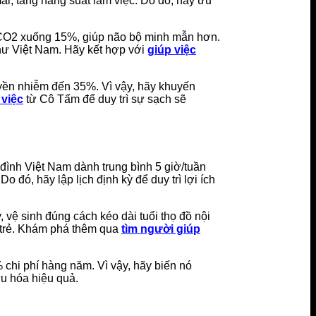
ái, tăng năng suất làm việc. Do đó, hãy ưu
ộ CO2 xuống 15%, giúp não bộ minh mẫn hơn.
như Việt Nam. Hãy kết hợp với
giúp việc
ruyền nhiễm đến 35%. Vì vậy, hãy khuyến
 việc
từ Cô Tấm để duy trì sự sạch sẽ
 đình Việt Nam dành trung bình 5 giờ/tuần
 đó, hãy lập lịch định kỳ để duy trì lợi ích
ệ sinh đúng cách kéo dài tuổi thọ đồ nội
ho trẻ. Khám phá thêm qua
tìm người giúp
0% chi phí hàng năm. Vì vậy, hãy biến nó
u hóa hiệu quả.