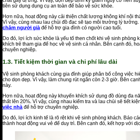
chất gây dị ứng. Vì vậy, dọn dẹp định kỳ giảm nguy cơ hen suy
tiên sử dụng dụng cụ an toàn để bảo vệ sức khỏe.
Hơn nữa, hoạt động này cải thiện chất lượng không khí nội 
Vì vậy, cùng nhau lau chùi đồ đạc sẽ tạo môi trường lý tưởn
chăm người già
để hỗ trợ gia đình có người cao tuổi.
Do đó, lợi ích sức khỏe là yếu tố then chốt khi vệ sinh phòng
khích trẻ tham gia để học về vệ sinh cá nhân. Bên cạnh đó, hoạ
chuyên nghiệp.
1.3. Tiết kiệm thời gian và chi phí lâu dài
Vệ sinh phòng khách cùng gia đình giúp phân bổ công việc hiệ
cho dọn dẹp. Vì vậy, làm chung rút ngắn còn 2-3 giờ. Bên cạnh 
này.
Hơn nữa, hoạt động này khuyến khích sử dụng đồ dùng đa năn
thất lên 20%. Vì vậy, cùng nhau kiểm tra và lau chùi sẽ tiết 
việc nhà
để hỗ trợ chuyên nghiệp.
Do đó, lợi ích kinh tế là rõ rệt khi vệ sinh phòng khách. Báo c
thành hoạt động vui vẻ để duy trì. Bên cạnh đó, kết hợp với 