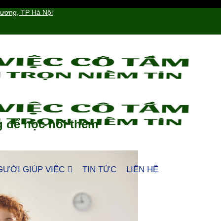
hương, TP Hà Nội
g để học hỏi thêm
GƯỜI GIÚP VIỆC
TIN TỨC
LIÊN HỆ