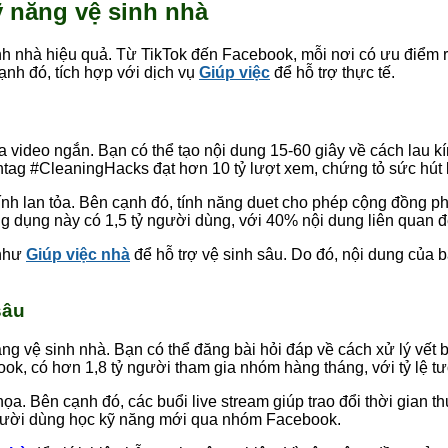
ỹ năng vệ sinh nhà
h nhà hiệu quả. Từ TikTok đến Facebook, mỗi nơi có ưu điểm riê
ạnh đó, tích hợp với dịch vụ
Giúp việc
để hỗ trợ thực tế.
a video ngắn. Bạn có thể tạo nội dung 15-60 giây về cách lau k
tag #CleaningHacks đạt hơn 10 tỷ lượt xem, chứng tỏ sức hút 
nh lan tỏa. Bên cạnh đó, tính năng duet cho phép cộng đồng phả
ng dụng này có 1,5 tỷ người dùng, với 40% nội dung liên quan 
 như
Giúp việc nhà
để hỗ trợ vệ sinh sâu. Do đó, nội dung của 
sâu
g vệ sinh nhà. Bạn có thể đăng bài hỏi đáp về cách xử lý vết 
ok, có hơn 1,8 tỷ người tham gia nhóm hàng tháng, với tỷ lệ tư
a. Bên cạnh đó, các buổi live stream giúp trao đổi thời gian t
người dùng học kỹ năng mới qua nhóm Facebook.