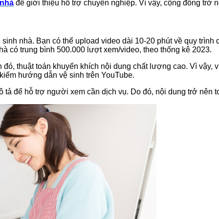
 nhà
để giới thiệu hỗ trợ chuyên nghiệp. Vì vậy, cộng đồng trở
 sinh nhà. Bạn có thể upload video dài 10-20 phút về quy trìn
hà có trung bình 500.000 lượt xem/video, theo thống kê 2023.
h đó, thuật toán khuyến khích nội dung chất lượng cao. Vì vậy, 
 kiếm hướng dẫn vệ sinh trên YouTube.
 tả để hỗ trợ người xem cần dịch vụ. Do đó, nội dung trở nên to