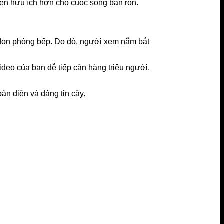
 nên hữu ích hơn cho cuộc sống bận rộn.
h dọn phòng bếp. Do đó, người xem nắm bắt
video của bạn dễ tiếp cận hàng triệu người.
àn diện và đáng tin cậy.