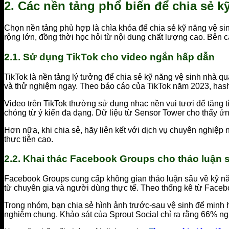
2. Các nền tảng phổ biến để chia sẻ k
Chọn nền tảng phù hợp là chìa khóa để chia sẻ kỹ năng vệ sin
rộng lớn, đồng thời học hỏi từ nội dung chất lượng cao. Bên c
2.1. Sử dụng TikTok cho video ngắn hấp dẫn
TikTok là nền tảng lý tưởng để chia sẻ kỹ năng vệ sinh nhà qu
và thử nghiệm ngay. Theo báo cáo của TikTok năm 2023, hash
Video trên TikTok thường sử dụng nhạc nền vui tươi để tăng tí
chóng từ ý kiến đa dạng. Dữ liệu từ Sensor Tower cho thấy ứ
Hơn nữa, khi chia sẻ, hãy liên kết với dịch vụ chuyên nghiệp
thực tiễn cao.
2.2. Khai thác Facebook Groups cho thảo luận 
Facebook Groups cung cấp không gian thảo luận sâu về kỹ năn
từ chuyên gia và người dùng thực tế. Theo thống kê từ Facebo
Trong nhóm, bạn chia sẻ hình ảnh trước-sau vệ sinh để minh họ
nghiệm chung. Khảo sát của Sprout Social chỉ ra rằng 66% 