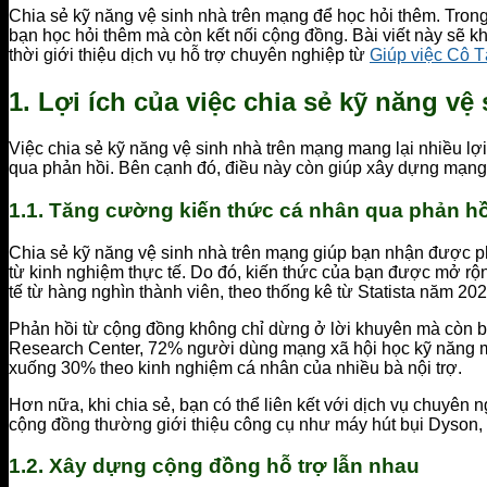
Chia sẻ kỹ năng vệ sinh nhà trên mạng để học hỏi thêm. Trong
bạn học hỏi thêm mà còn kết nối cộng đồng. Bài viết này sẽ khá
thời giới thiệu dịch vụ hỗ trợ chuyên nghiệp từ
Giúp việc Cô 
1. Lợi ích của việc chia sẻ kỹ năng vệ
Việc chia sẻ kỹ năng vệ sinh nhà trên mạng mang lại nhiều lợi
qua phản hồi. Bên cạnh đó, điều này còn giúp xây dựng mạng l
1.1. Tăng cường kiến thức cá nhân qua phản h
Chia sẻ kỹ năng vệ sinh nhà trên mạng giúp bạn nhận được ph
từ kinh nghiệm thực tế. Do đó, kiến thức của bạn được mở r
tế từ hàng nghìn thành viên, theo thống kê từ Statista năm 20
Phản hồi từ cộng đồng không chỉ dừng ở lời khuyên mà còn b
Research Center, 72% người dùng mạng xã hội học kỹ năng mới 
xuống 30% theo kinh nghiệm cá nhân của nhiều bà nội trợ.
Hơn nữa, khi chia sẻ, bạn có thể liên kết với dịch vụ chuyên
cộng đồng thường giới thiệu công cụ như máy hút bụi Dyson,
1.2. Xây dựng cộng đồng hỗ trợ lẫn nhau