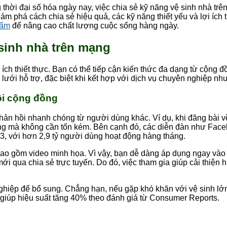
 thời đại số hóa ngày nay, việc chia sẻ kỹ năng vệ sinh nhà trê
m phá cách chia sẻ hiệu quả, các kỹ năng thiết yếu và lợi ích t
Tấm
để nâng cao chất lượng cuộc sống hàng ngày.
 sinh nhà trên mạng
 ích thiết thực. Bạn có thể tiếp cận kiến thức đa dạng từ cộng
ưới hỗ trợ, đặc biệt khi kết hợp với dịch vụ chuyên nghiệp nh
ồi cộng đồng
ản hồi nhanh chóng từ người dùng khác. Ví dụ, khi đăng bài v
ộng mà không cần tốn kém. Bên cạnh đó, các diễn đàn như Fac
23, với hơn 2,9 tỷ người dùng hoạt động hàng tháng.
ao gồm video minh họa. Vì vậy, bạn dễ dàng áp dụng ngay vào 
qua chia sẻ trực tuyến. Do đó, việc tham gia giúp cải thiện h
 nghiệp để bổ sung. Chẳng hạn, nếu gặp khó khăn với vệ sinh lớ
 giúp hiệu suất tăng 40% theo đánh giá từ Consumer Reports.