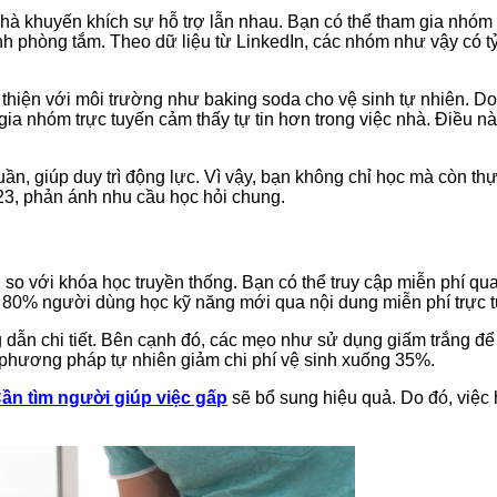
 khuyến khích sự hỗ trợ lẫn nhau. Bạn có thể tham gia nhóm c
inh phòng tắm. Theo dữ liệu từ LinkedIn, các nhóm như vậy có t
hiện với môi trường như baking soda cho vệ sinh tự nhiên. Do
a nhóm trực tuyến cảm thấy tự tin hơn trong việc nhà. Điều này
n, giúp duy trì động lực. Vì vậy, bạn không chỉ học mà còn thự
23, phản ánh nhu cầu học hỏi chung.
n so với khóa học truyền thống. Bạn có thể truy cập miễn phí q
r, 80% người dùng học kỹ năng mới qua nội dung miễn phí trực 
dẫn chi tiết. Bên cạnh đó, các mẹo như sử dụng giấm trắng để 
y phương pháp tự nhiên giảm chi phí vệ sinh xuống 35%.
ần tìm người giúp việc gấp
sẽ bổ sung hiệu quả. Do đó, việc h