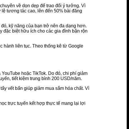
huyên về dọn dẹp để trao đổi ý tưởng. Vì
ỷ lệ tương tác cao, lên đến 50% bài đăng
 đó, kỹ năng của bạn trở nên đa dạng hơn.
 đặc biệt hữu ích cho các gia đình bận rộn
c hành liên tục. Theo thống kê từ Google
ua YouTube hoặc TikTok. Do đó, chi phí giảm
tuyến, tiết kiệm trung bình 200 USD/năm.
tẩy vết bẩn giúp giảm mua sắm hóa chất. Vì
ọc trực tuyến kết hợp thực tế mang lại lợi