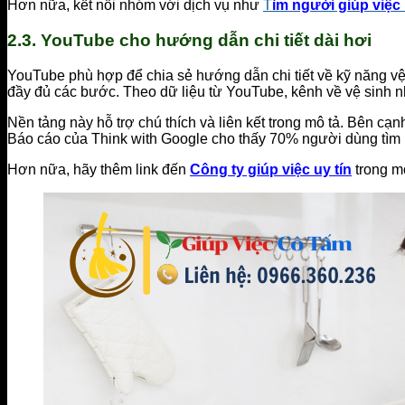
Hơn nữa, kết nối nhóm với dịch vụ như
T
ìm người giúp việc
2.3. YouTube cho hướng dẫn chi tiết dài hơi
YouTube phù hợp để chia sẻ hướng dẫn chi tiết về kỹ năng vệ
đầy đủ các bước. Theo dữ liệu từ YouTube, kênh về vệ sinh n
Nền tảng này hỗ trợ chú thích và liên kết trong mô tả. Bên cạn
Báo cáo của Think with Google cho thấy 70% người dùng tìm
Hơn nữa, hãy thêm link đến
Công ty giúp việc uy tín
trong mô