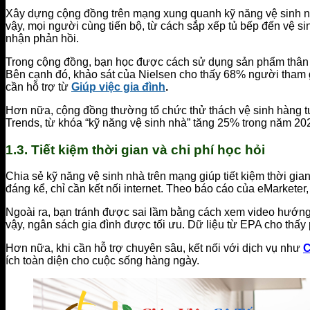
Xây dựng cộng đồng trên mạng xung quanh kỹ năng vệ sinh nhà
vậy, mọi người cùng tiến bộ, từ cách sắp xếp tủ bếp đến vệ s
nhận phản hồi.
Trong cộng đồng, bạn học được cách sử dụng sản phẩm thân t
Bên cạnh đó, khảo sát của Nielsen cho thấy 68% người tham gi
cần hỗ trợ từ
Giúp việc gia đình
.
Hơn nữa, cộng đồng thường tổ chức thử thách vệ sinh hàng tuầ
Trends, từ khóa “kỹ năng vệ sinh nhà” tăng 25% trong năm 20
1.3. Tiết kiệm thời gian và chi phí học hỏi
Chia sẻ kỹ năng vệ sinh nhà trên mạng giúp tiết kiệm thời gia
đáng kể, chỉ cần kết nối internet. Theo báo cáo của eMarkete
Ngoài ra, bạn tránh được sai lầm bằng cách xem video hướng 
vậy, ngân sách gia đình được tối ưu. Dữ liệu từ EPA cho thấ
Hơn nữa, khi cần hỗ trợ chuyên sâu, kết nối với dịch vụ như
C
ích toàn diện cho cuộc sống hàng ngày.