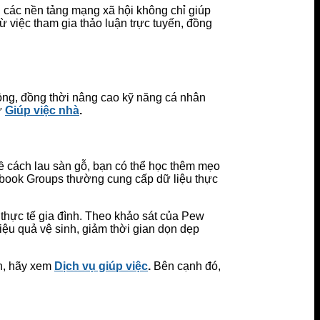
n các nền tảng mạng xã hội không chỉ giúp
ừ việc tham gia thảo luận trực tuyến, đồng
 đồng, đồng thời nâng cao kỹ năng cá nhân
ư
Giúp việc nhà
.
ề cách lau sàn gỗ, bạn có thể học thêm mẹo
ebook Groups thường cung cấp dữ liệu thực
thực tế gia đình. Theo khảo sát của Pew
iệu quả vệ sinh, giảm thời gian dọn dẹp
n, hãy xem
Dịch vụ giúp việc
.
Bên cạnh đó,