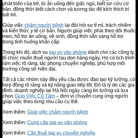
phát triển của trẻ, từ ăn uống đến giấc ngủ, biết sơ cứu cơ
bản, đồng thời biết cách chơi và tương tác để kích thích trí
tuệ trẻ.
Giúp việc
chăm người bệnh
lại đòi hỏi sự tỉ mỉ, trách nhiệm
và kiến thức y tế cơ bản. Người giúp việc phải theo dõi thuốc
men, hỗ trợ ăn uống, vệ sinh, đồng thời sẵn sàng hỗ trợ
trong tình huống khẩn cấp.
Trong khi đó, dịch vụ
tạp vụ văn phòng
dành cho các công ty,
tổ chức muốn thuê người lau dọn hàng ngày. Họ có lịch trình
làm việc rõ ràng, tác phong chuyên nghiệp, phù hợp môi
trường công sở hiện đại.
Tất cả các nhóm này đều yêu cầu được đào tạo kỹ lưỡng, có
hợp đồng rõ ràng và kỹ năng giao tiếp tốt. Đó là lý do các gia
đình, doanh nghiệp tại Hà Nội ngày càng tin tưởng và lựa
chọn
Giúp Việc Cô Tấm
– đơn vị chuyên cung ứng người
giúp việc theo từng nhu cầu cụ thể.
Xem thêm:
Giúp việc chăm người bệnh
Xem thêm:
Cung cấp tạp vụ văn phòng
Xem thêm:
Cần thuê tạp vụ chuyên nghiệp