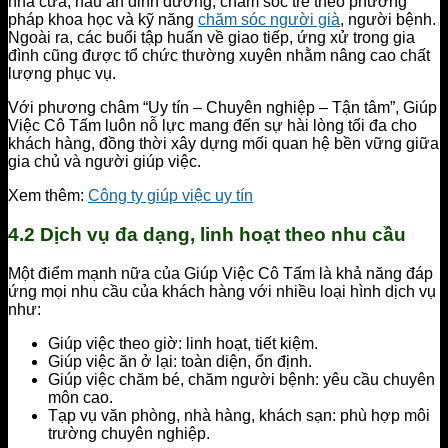
nhà cửa, nấu ăn dinh dưỡng, chăm sóc trẻ theo phương
pháp khoa học và kỹ năng
chăm sóc người già
, người bệnh.
Ngoài ra, các buổi tập huấn về giao tiếp, ứng xử trong gia
đình cũng được tổ chức thường xuyên nhằm nâng cao chất
lượng phục vụ.
Với phương châm “Uy tín – Chuyên nghiệp – Tận tâm”, Giúp
Việc Cô Tấm luôn nỗ lực mang đến sự hài lòng tối đa cho
khách hàng, đồng thời xây dựng mối quan hệ bền vững giữa
gia chủ và người giúp việc.
Xem thêm:
Công ty giúp việc uy tín
4.2 Dịch vụ đa dạng, linh hoạt theo nhu cầu
Một điểm mạnh nữa của Giúp Việc Cô Tấm là khả năng đáp
ứng mọi nhu cầu của khách hàng với nhiều loại hình dịch vụ
như:
Giúp việc theo giờ: linh hoạt, tiết kiệm.
Giúp việc ăn ở lại: toàn diện, ổn định.
Giúp việc chăm bé, chăm người bệnh: yêu cầu chuyên
môn cao.
Tạp vụ văn phòng, nhà hàng, khách sạn: phù hợp môi
trường chuyên nghiệp.