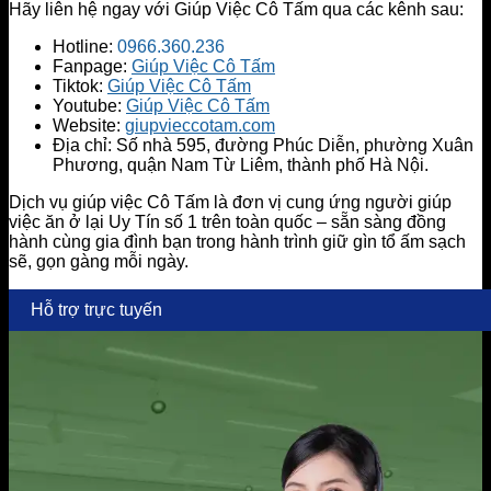
Hãy liên hệ ngay với Giúp Việc Cô Tấm qua các kênh sau:
Hotline:
0966.360.236
Fanpage:
Giúp Việc Cô Tấm
Tiktok:
Giúp Việc Cô Tấm
Youtube:
Giúp Việc Cô Tấm
Website:
giupvieccotam.com
Địa chỉ: Số nhà 595, đường Phúc Diễn, phường Xuân
Phương, quận Nam Từ Liêm, thành phố Hà Nội.
Dịch vụ giúp việc Cô Tấm là đơn vị cung ứng người giúp
việc ăn ở lại Uy Tín số 1 trên toàn quốc – sẵn sàng đồng
hành cùng gia đình bạn trong hành trình giữ gìn tổ ấm sạch
sẽ, gọn gàng mỗi ngày.
Hỗ trợ trực tuyến