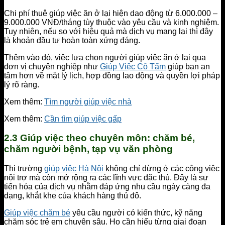
Chi phí thuê giúp việc ăn ở lại hiện dao động từ 6.000.000 –
9.000.000 VNĐ/tháng tùy thuộc vào yêu cầu và kinh nghiệm.
Tuy nhiên, nếu so với hiệu quả mà dịch vụ mang lại thì đây
là khoản đầu tư hoàn toàn xứng đáng.
Thêm vào đó, việc lựa chọn người giúp việc ăn ở lại qua
đơn vị chuyên nghiệp như
Giúp Việc Cô Tấm
giúp bạn an
tâm hơn về mặt lý lịch, hợp đồng lao động và quyền lợi pháp
lý rõ ràng.
Xem thêm:
Tìm người giúp việc nhà
Xem thêm:
Cần tìm giúp việc gấp
2.3 Giúp việc theo chuyên môn: chăm bé,
chăm người bệnh, tạp vụ văn phòng
Thị trường
giúp việc Hà Nội
không chỉ dừng ở các công việc
nội trợ mà còn mở rộng ra các lĩnh vực đặc thù. Đây là sự
tiến hóa của dịch vụ nhằm đáp ứng nhu cầu ngày càng đa
dạng, khắt khe của khách hàng thủ đô.
Giúp việc chăm bé
yêu cầu người có kiến thức, kỹ năng
chăm sóc trẻ em chuyên sâu. Họ cần hiểu từng giai đoạn