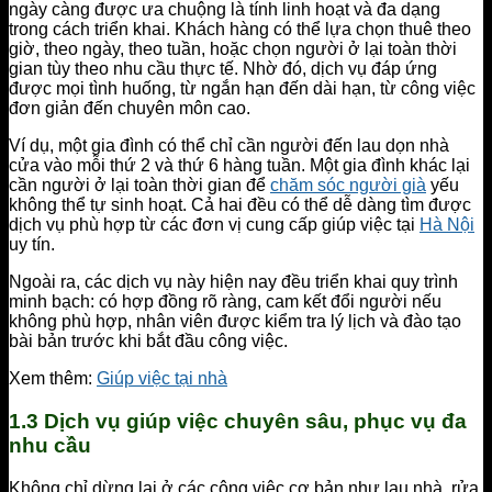
ngày càng được ưa chuộng là tính linh hoạt và đa dạng
trong cách triển khai. Khách hàng có thể lựa chọn thuê theo
giờ, theo ngày, theo tuần, hoặc chọn người ở lại toàn thời
gian tùy theo nhu cầu thực tế. Nhờ đó, dịch vụ đáp ứng
được mọi tình huống, từ ngắn hạn đến dài hạn, từ công việc
đơn giản đến chuyên môn cao.
Ví dụ, một gia đình có thể chỉ cần người đến lau dọn nhà
cửa vào mỗi thứ 2 và thứ 6 hàng tuần. Một gia đình khác lại
cần người ở lại toàn thời gian để
chăm sóc người già
yếu
không thể tự sinh hoạt. Cả hai đều có thể dễ dàng tìm được
dịch vụ phù hợp từ các đơn vị cung cấp giúp việc tại
Hà Nội
uy tín.
Ngoài ra, các dịch vụ này hiện nay đều triển khai quy trình
minh bạch: có hợp đồng rõ ràng, cam kết đổi người nếu
không phù hợp, nhân viên được kiểm tra lý lịch và đào tạo
bài bản trước khi bắt đầu công việc.
Xem thêm:
Giúp việc tại nhà
1.3 Dịch vụ giúp việc chuyên sâu, phục vụ đa
nhu cầu
Không chỉ dừng lại ở các công việc cơ bản như lau nhà, rửa