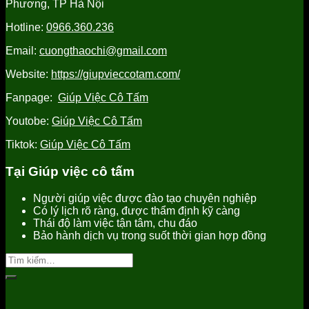
Phương, TP Hà Nội
Hưng
uy
Yên
Yên
tín,
uy
Hotline:
0966.360.236
uy
chất
tín
tín
lượng
Email:
cuongthaochi@gmail.com
tốt
nhất
Website:
https://giupvieccotam.com/
Fanpage:
Giúp Việc Cô Tấm
Youtobe:
Giúp Việc Cô Tấm
Tiktok:
Giúp Việc Cô Tấm
Tại Giúp việc cô tấm
Người giúp việc được đào tạo chuyên nghiệp
Có lý lịch rõ ràng, được thẩm định kỹ càng
Thái độ làm việc tận tâm, chu đáo
Bảo hành dịch vụ trong suốt thời gian hợp đồng
Tìm
kiếm: