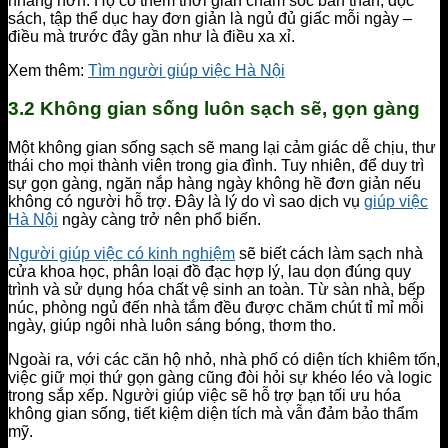
nhàng hơn. Họ có thêm thời gian chăm sóc bản thân, đọc
sách, tập thể dục hay đơn giản là ngủ đủ giấc mỗi ngày –
điều mà trước đây gần như là điều xa xỉ.
Xem thêm:
Tìm người giúp việc Hà Nội
3.2 Không gian sống luôn sạch sẽ, gọn gàng
Một không gian sống sạch sẽ mang lại cảm giác dễ chịu, thư
thái cho mọi thành viên trong gia đình. Tuy nhiên, để duy trì
sự gọn gàng, ngăn nắp hàng ngày không hề đơn giản nếu
không có người hỗ trợ. Đây là lý do vì sao dịch vụ
giúp việc
Hà Nội
ngày càng trở nên phổ biến.
Người giúp việc có kinh nghiệm
sẽ biết cách làm sạch nhà
cửa khoa học, phân loại đồ đạc hợp lý, lau dọn đúng quy
trình và sử dụng hóa chất vệ sinh an toàn. Từ sàn nhà, bếp
núc, phòng ngủ đến nhà tắm đều được chăm chút tỉ mỉ mỗi
ngày, giúp ngôi nhà luôn sáng bóng, thơm tho.
Ngoài ra, với các căn hộ nhỏ, nhà phố có diện tích khiêm tốn,
việc giữ mọi thứ gọn gàng cũng đòi hỏi sự khéo léo và logic
trong sắp xếp. Người giúp việc sẽ hỗ trợ bạn tối ưu hóa
không gian sống, tiết kiệm diện tích mà vẫn đảm bảo thẩm
mỹ.