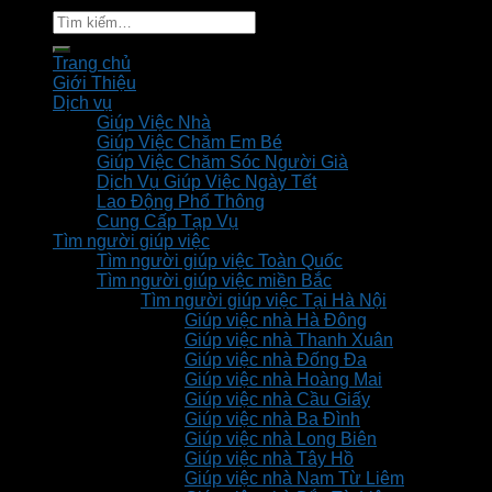
Tìm
kiếm:
Trang chủ
Giới Thiệu
Dịch vụ
Giúp Việc Nhà
Giúp Việc Chăm Em Bé
Giúp Việc Chăm Sóc Người Già
Dịch Vụ Giúp Việc Ngày Tết
Lao Động Phổ Thông
Cung Cấp Tạp Vụ
Tìm người giúp việc
Tìm người giúp việc Toàn Quốc
Tìm người giúp việc miền Bắc
Tìm người giúp việc Tại Hà Nội
Giúp việc nhà Hà Đông
Giúp việc nhà Thanh Xuân
Giúp việc nhà Đống Đa
Giúp việc nhà Hoàng Mai
Giúp việc nhà Cầu Giấy
Giúp việc nhà Ba Đình
Giúp việc nhà Long Biên
Giúp việc nhà Tây Hồ
Giúp việc nhà Nam Từ Liêm