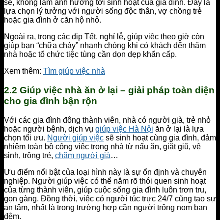
sẽ, không làm ảnh hưởng tới sinh hoạt của gia đình. Đây là
lựa chọn lý tưởng với người sống độc thân, vợ chồng trẻ
hoặc gia đình ở căn hộ nhỏ.
Ngoài ra, trong các dịp Tết, nghỉ lễ, giúp việc theo giờ còn
giúp bạn “chữa cháy” nhanh chóng khi có khách đến thăm
nhà hoặc tổ chức tiệc tùng cần dọn dẹp khẩn cấp.
Xem thêm:
Tìm giúp việc nhà
2.2 Giúp việc nhà ăn ở lại – giải pháp toàn diện
cho gia đình bận rộn
Với các gia đình đông thành viên, nhà có người già, trẻ nhỏ
hoặc người bệnh, dịch vụ
giúp việc Hà Nội
ăn ở lại là lựa
chọn tối ưu.
Người giúp việc
sẽ sinh hoạt cùng gia đình, đảm
nhiệm toàn bộ công việc trong nhà từ nấu ăn, giặt giũ, vệ
sinh, trông trẻ,
chăm người già
…
Ưu điểm nổi bật của loại hình này là sự ổn định và chuyên
nghiệp. Người giúp việc có thể nắm rõ thói quen sinh hoạt
của từng thành viên, giúp cuộc sống gia đình luôn trơn tru,
gọn gàng. Đồng thời, việc có người túc trực 24/7 cũng tạo sự
an tâm, nhất là trong trường hợp cần người trông nom ban
đêm.