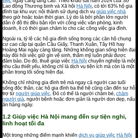
việc
ngày càng tăng cao. Theo khảo sát năm 2024 của Sở
Lao động Thương binh và Xã hội
Hà Nội
, có tới 63% hộ gia
đình tại khu vực nội thành sử dụng dịch vụ
giúp việc nhà
theo giờ hoặc toàn thời gian. Lý do là bởi phần lớn người
dân ở đô thị đều bận rộn với công việc văn phòng, kinh
doanh, ít có thời gian chăm lo cho các công việc gia đình.
Ngoài ra, tỷ lệ các hộ gia đình sống trong các căn hộ chung
cư cao cấp tại quận Cầu Giấy, Thanh Xuân, Tây Hồ hay
Hoàng Mai ngày càng tăng. Những không gian sống hiện đại
này đòi hỏi việc giữ gìn vệ sinh, thẩm mỹ luôn phải được
đảm bảo. Do đó, thuê giúp việc
Hà Nội
chuyên nghiệp là một
nhu cầu thiết yếu, không chỉ là dịch vụ tiện ích mà còn là một
phần trong lối sống hiện đại.
Không chỉ những gia đình trẻ mà ngay cả người cao tuổi
sống độc thân, các hộ gia đình ba thế hệ cũng cần đến sự hỗ
trợ từ
người giúp việc
. Đó có thể là người chăm bé,
chăm
người già
, người bệnh hoặc đơn giản là người dọn dẹp, nấu
ăn hàng ngày.
1.2 Giúp việc Hà Nội mang đến sự tiện nghi,
linh hoạt tối đa
Một trong những điểm mạnh khiến
dịch vụ giúp việc
Hà Nội