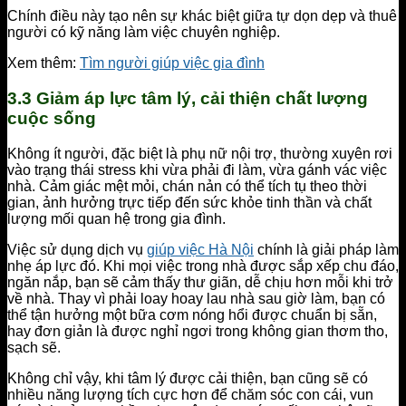
Chính điều này tạo nên sự khác biệt giữa tự dọn dẹp và thuê
người có kỹ năng làm việc chuyên nghiệp.
Xem thêm:
Tìm người giúp việc gia đình
3.3 Giảm áp lực tâm lý, cải thiện chất lượng
cuộc sống
Không ít người, đặc biệt là phụ nữ nội trợ, thường xuyên rơi
vào trạng thái stress khi vừa phải đi làm, vừa gánh vác việc
nhà. Cảm giác mệt mỏi, chán nản có thể tích tụ theo thời
gian, ảnh hưởng trực tiếp đến sức khỏe tinh thần và chất
lượng mối quan hệ trong gia đình.
Việc sử dụng dịch vụ
giúp việc Hà Nội
chính là giải pháp làm
nhẹ áp lực đó. Khi mọi việc trong nhà được sắp xếp chu đáo,
ngăn nắp, bạn sẽ cảm thấy thư giãn, dễ chịu hơn mỗi khi trở
về nhà. Thay vì phải loay hoay lau nhà sau giờ làm, bạn có
thể tận hưởng một bữa cơm nóng hổi được chuẩn bị sẵn,
hay đơn giản là được nghỉ ngơi trong không gian thơm tho,
sạch sẽ.
Không chỉ vậy, khi tâm lý được cải thiện, bạn cũng sẽ có
nhiều năng lượng tích cực hơn để chăm sóc con cái, vun