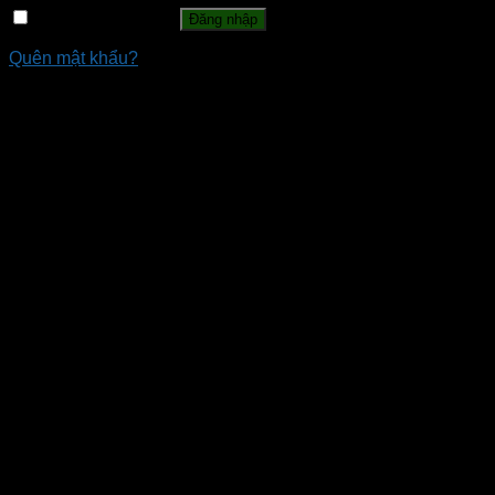
Ghi nhớ mật khẩu
Đăng nhập
Quên mật khẩu?