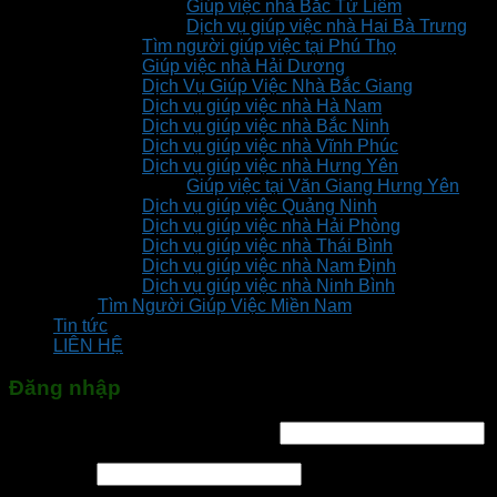
Giúp việc nhà Bắc Từ Liêm
Dịch vụ giúp việc nhà Hai Bà Trưng
Tìm người giúp việc tại Phú Thọ
Giúp việc nhà Hải Dương
Dịch Vụ Giúp Việc Nhà Bắc Giang
Dịch vụ giúp việc nhà Hà Nam
Dịch vụ giúp việc nhà Bắc Ninh
Dịch vụ giúp việc nhà Vĩnh Phúc
Dịch vụ giúp việc nhà Hưng Yên
Giúp việc tại Văn Giang Hưng Yên
Dịch vụ giúp việc Quảng Ninh
Dịch vụ giúp việc nhà Hải Phòng
Dịch vụ giúp việc nhà Thái Bình
Dịch vụ giúp việc nhà Nam Định
Dịch vụ giúp việc nhà Ninh Bình
Tìm Người Giúp Việc Miền Nam
Tin tức
LIÊN HỆ
Đăng nhập
Tên tài khoản hoặc địa chỉ email
*
Mật khẩu
*