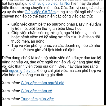
bát hay giặt giũ,
dịch vụ giúp việc
Hà Nội
hiện nay đã phát
triển theo hướng chuyên môn hóa. Các đơn vị cung cấp dịch
vụ uy tín như
Giúp Việc Cô Tấm
cung ứng đội ngũ nhân viên
chuyên nghiệp có thể thực hiện các công việc đặc thù:
Giúp việc chăm bé theo phương pháp Easy: hiểu tâm
lý trẻ nhỏ, biết lên thời gian biểu khoa học.
Giúp việc chăm sóc người già, người bệnh tại nhà
hoặc bệnh viện: có kỹ năng sơ cấp cứu, biết theo dõi
thuốc men, ăn uống.
Tạp vụ văn phòng: phục vụ các doanh nghiệp có nhu
cầu thuê theo giờ với lịch trình cố định.
Điểm đáng chú ý là toàn bộ nhân viên đều được đào tạo kỹ
năng nghiệp vụ, đạo đức nghề nghiệp và kỹ năng giao tiếp
với các thành viên trong gia đình. Điều này đảm bảo rằng
mỗi
người giúp việc
không chỉ giỏi việc mà còn phù hợp với
văn hóa, nếp sống của từng gia đình.
Xem thêm:
Giúp việc chăm người già
Xem thêm:
Giúp việc chăm trẻ
Xem thêm:
Trung tâm giúp việc