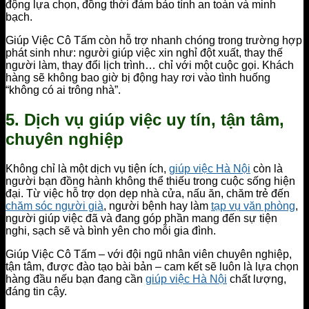
động lựa chọn, đồng thời đảm bảo tính an toàn và minh
bạch.
Giúp Việc Cô Tấm còn hỗ trợ nhanh chóng trong trường hợp
phát sinh như: người giúp việc xin nghỉ đột xuất, thay thế
người làm, thay đổi lịch trình… chỉ với một cuộc gọi. Khách
hàng sẽ không bao giờ bị động hay rơi vào tình huống
“không có ai trông nhà”.
5. Dịch vụ giúp việc uy tín, tận tâm,
chuyên nghiệp
Không chỉ là một dịch vụ tiện ích,
giúp việc Hà Nội
còn là
người bạn đồng hành không thể thiếu trong cuộc sống hiện
đại. Từ việc hỗ trợ dọn dẹp nhà cửa, nấu ăn, chăm trẻ đến
chăm sóc người già
, người bệnh hay làm
tạp vụ văn phòng
,
người giúp việc đã và đang góp phần mang đến sự tiện
nghi, sạch sẽ và bình yên cho mỗi gia đình.
Giúp Việc Cô Tấm – với đội ngũ nhân viên chuyên nghiệp,
tận tâm, được đào tạo bài bản – cam kết sẽ luôn là lựa chọn
hàng đầu nếu bạn đang cần
giúp việc Hà Nội
chất lượng,
đáng tin cậy.