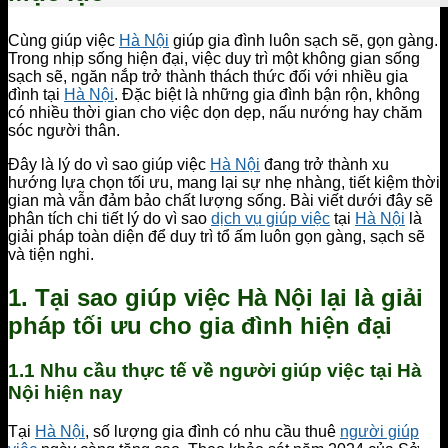
Cùng giúp việc
Hà Nội
giúp gia đình luôn sạch sẽ, gọn gàng.
Trong nhịp sống hiện đại, việc duy trì một không gian sống
sạch sẽ, ngăn nắp trở thành thách thức đối với nhiều gia
đình tại
Hà Nội
. Đặc biệt là những gia đình bận rộn, không
có nhiều thời gian cho việc dọn dẹp, nấu nướng hay chăm
sóc người thân.
Đây là lý do vì sao giúp việc
Hà Nội
đang trở thành xu
hướng lựa chọn tối ưu, mang lại sự nhẹ nhàng, tiết kiệm thời
gian mà vẫn đảm bảo chất lượng sống. Bài viết dưới đây sẽ
phân tích chi tiết lý do vì sao
dịch vụ giúp việc
tại
Hà Nội
là
giải pháp toàn diện để duy trì tổ ấm luôn gọn gàng, sạch sẽ
và tiện nghi.
1. Tại sao giúp việc Hà Nội lại là giải
pháp tối ưu cho gia đình hiện đại
1.1 Nhu cầu thực tế về người giúp việc tại Hà
Nội hiện nay
Tại
Hà Nội
, số lượng gia đình có nhu cầu thuê
người giúp