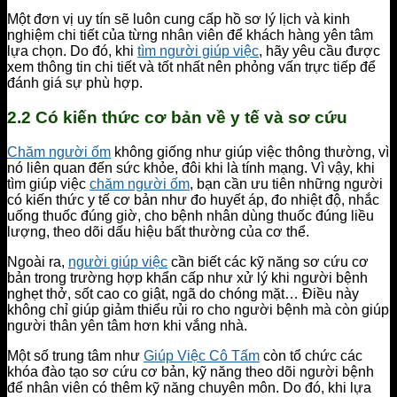
Một đơn vị uy tín sẽ luôn cung cấp hồ sơ lý lịch và kinh
nghiệm chi tiết của từng nhân viên để khách hàng yên tâm
lựa chọn. Do đó, khi
tìm người giúp việc
, hãy yêu cầu được
xem thông tin chi tiết và tốt nhất nên phỏng vấn trực tiếp để
đánh giá sự phù hợp.
2.2 Có kiến thức cơ bản về y tế và sơ cứu
Chăm người ốm
không giống như giúp việc thông thường, vì
nó liên quan đến sức khỏe, đôi khi là tính mạng. Vì vậy, khi
tìm giúp việc
chăm người ốm
, bạn cần ưu tiên những người
có kiến thức y tế cơ bản như đo huyết áp, đo nhiệt độ, nhắc
uống thuốc đúng giờ, cho bệnh nhân dùng thuốc đúng liều
lượng, theo dõi dấu hiệu bất thường của cơ thể.
Ngoài ra,
người giúp việc
cần biết các kỹ năng sơ cứu cơ
bản trong trường hợp khẩn cấp như xử lý khi người bệnh
nghẹt thở, sốt cao co giật, ngã do chóng mặt… Điều này
không chỉ giúp giảm thiểu rủi ro cho người bệnh mà còn giúp
người thân yên tâm hơn khi vắng nhà.
Một số trung tâm như
Giúp Việc Cô Tấm
còn tổ chức các
khóa đào tạo sơ cứu cơ bản, kỹ năng theo dõi người bệnh
để nhân viên có thêm kỹ năng chuyên môn. Do đó, khi lựa