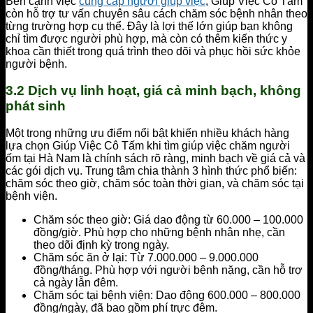
Bên cạnh việc
cung cấp người giúp việc
, Giúp Việc Cô Tấm
còn hỗ trợ tư vấn chuyên sâu cách chăm sóc bệnh nhân theo
từng trường hợp cụ thể. Đây là lợi thế lớn giúp bạn không
chỉ tìm được người phù hợp, mà còn có thêm kiến thức y
khoa cần thiết trong quá trình theo dõi và phục hồi sức khỏe
người bệnh.
3.2 Dịch vụ linh hoạt, giá cả minh bạch, không
phát sinh
Một trong những ưu điểm nổi bật khiến nhiều khách hàng
lựa chọn Giúp Việc Cô Tấm khi tìm giúp việc chăm người
ốm tại Hà Nam là chính sách rõ ràng, minh bạch về giá cả và
các gói dịch vụ. Trung tâm chia thành 3 hình thức phổ biến:
chăm sóc theo giờ, chăm sóc toàn thời gian, và chăm sóc tại
bệnh viện.
Chăm sóc theo giờ: Giá dao động từ 60.000 – 100.000
đồng/giờ. Phù hợp cho những bệnh nhân nhẹ, cần
theo dõi định kỳ trong ngày.
Chăm sóc ăn ở lại: Từ 7.000.000 – 9.000.000
đồng/tháng. Phù hợp với người bệnh nặng, cần hỗ trợ
cả ngày lẫn đêm.
Chăm sóc tại bệnh viện: Dao động 600.000 – 800.000
đồng/ngày, đã bao gồm phí trực đêm.