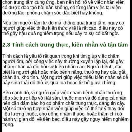
chọn trung tâm cung ứng, bạn nên hỏi rõ về việc nhân viên
có được đào tạo bài bản không, có từng làm việc tại viện
dưỡng lão, phòng chăm sóc đặc biệt hay không.
Nếu tìm người làm tự do mà không qua trung tâm, nguy cơ
người giúp việc thiếu kiến thức y tế là rất cao, điều này có
thể gây hậu quả nghiêm trọng nếu xảy ra sự cố bất ngờ.
2.3 Tính cách trung thực, kiên nhẫn và tận tâm
Tính cách là yếu tố rất quan trọng khi tìm giúp việc chăm
người ốm, bởi công việc này thường xuyên lặp lại, dễ gây
nhàm chán và đòi hỏi sự kiên nhẫn cao. Người bệnh, đặc
biệt là người già hoặc mắc bệnh nặng, thường hay cáu gắt,
chán ăn, khó tính. Một người giúp việc thiếu kiên nhẫn sẽ dễ
nảy sinh thái độ thờ ơ, qua loa hoặc từ bỏ giữa chừng.
Bên cạnh đó, vì người giúp việc chăm bệnh nhân thường
tiếp xúc trực tiếp với tài sản, thuốc men và đồ dùng cá nhân,
nên cần đảm bảo họ có phẩm chất trung thực, đáng tin cậy.
Một số trường hợp nhân viên giúp việc có thể tự ý thay đổi
liều lượng thuốc, cho uống nhầm thuốc, hoặc thậm chí có
hành vi gian dối về tiền bạc, điều này gây nguy hiểm nghiêm
trọng.