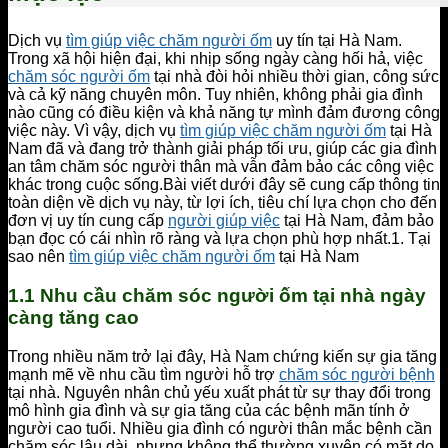
Dịch vụ
tìm giúp việc chăm người ốm
uy tín tại Hà Nam.
Trong xã hội hiện đại, khi nhịp sống ngày càng hối hả, việc
chăm sóc người ốm
tại nhà đòi hỏi nhiều thời gian, công sức
và cả kỹ năng chuyên môn. Tuy nhiên, không phải gia đình
nào cũng có điều kiện và khả năng tự mình đảm đương công
việc này. Vì vậy, dịch vụ
tìm giúp việc chăm người ốm
tại Hà
Nam đã và đang trở thành giải pháp tối ưu, giúp các gia đình
an tâm chăm sóc người thân mà vẫn đảm bảo các công việc
khác trong cuộc sống.Bài viết dưới đây sẽ cung cấp thông tin
toàn diện về dịch vụ này, từ lợi ích, tiêu chí lựa chọn cho đến
đơn vị uy tín cung cấp
người giúp việc
tại Hà Nam, đảm bảo
bạn đọc có cái nhìn rõ ràng và lựa chọn phù hợp nhất.1. Tại
sao nên
tìm giúp việc chăm người ốm
tại Hà Nam
1.1 Nhu cầu chăm sóc người ốm tại nhà ngày
càng tăng cao
Trong nhiều năm trở lại đây, Hà Nam chứng kiến sự gia tăng
mạnh mẽ về nhu cầu tìm người hỗ trợ
chăm sóc người bệnh
tại nhà. Nguyên nhân chủ yếu xuất phát từ sự thay đổi trong
mô hình gia đình và sự gia tăng của các bệnh mãn tính ở
người cao tuổi. Nhiều gia đình có người thân mắc bệnh cần
chăm sóc lâu dài, nhưng không thể thường xuyên có mặt do