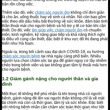
bận rộn công việc.
Thêm vào đó, việc
chăm sóc người ốm
không chỉ đơn giản
là cho ăn, uống thuốc hay vệ sinh cá nhân. Nó còn bao gồm
việc theo dõi dấu hiệu bất thường về sức khỏe, đảm bảo tinh
thần thoải mái cho người bệnh và hỗ trợ y tế cơ bản khi cần
thiết. Do đó, việc
tìm giúp việc chăm người ốm
có chuyên
môn, kinh nghiệm, kỹ năng giao tiếp và khả năng thích nghi
là điều vô cùng cần thiết, đặc biệt ở khu vực đô thị đang phát
triển như Hà Nam.
Ngoài ra, trong bối cảnh sau đại dịch COVID-19, xu hướng
chăm sóc người bệnh
tại nhà ngày càng phổ biến. Nhiều
người lựa chọn chăm sóc tại gia để giảm nguy cơ lây nhiễm
chéo trong bệnh viện và tạo không gian tâm lý thoải mái hơn
cho người bệnh.
1.2 Giảm gánh nặng cho người thân và gia
đình
Một thực tế không thể phủ nhận là khi trong nhà có người
bệnh, gánh nặng đè lên vai người thân không chỉ là về mặt
tài chính mà còn cả thời gian, tâm lý và sức khỏe. Đặc biệt
với những bệnh nhân cần chăm sóc toàn thời gian như liệt