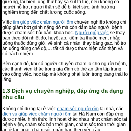
giường, tai biến, ung thư hay sa sút trí tuệ, nếu không có
người hỗ trợ, người thân sẽ dễ bị kiệt sức, ảnh hưởng
nghiêm trọng đến chất lượng cuộc sống.
Việc
tìm giúp việc chăm người ốm
chuyên nghiệp không chỉ
giúp giảm bớt gánh nặng đó mà còn đảm bảo người bệnh
được chăm sóc bài bản, khoa học.
Người giúp việc
sẽ thay
bạn theo dõi nhiệt độ, huyết áp, kiểm tra thuốc men, nhắc
uống thuốc đúng giờ, vệ sinh cá nhân, thay băng gạc, hỗ trợ
ăn uống đúng chế độ,… tất cả được thực hiện cẩn thận và
có trách nhiệm.
Bên cạnh đó, khi có người chuyên chăm lo cho người bệnh,
các thành viên khác trong gia đình có thể an tâm tập trung
vào công việc, học tập mà không phải luôn trong trạng thái lo
lắng.
1.3 Dịch vụ chuyên nghiệp, đáp ứng đa dạng
nhu cầu
Không chỉ dừng lại ở việc
chăm sóc người ốm
tại nhà, các
dịch vụ giúp việc
chăm người ốm
tại Hà Nam còn đáp ứng
được nhiều hình thức linh hoạt khác nhau như: chăm sóc tại
bệnh viện, chăm sóc bán thời gian, chăm sóc toàn thời gian
ăn ở lại, hoặc chăm sóc ngắn hạn theo yêu cầu.