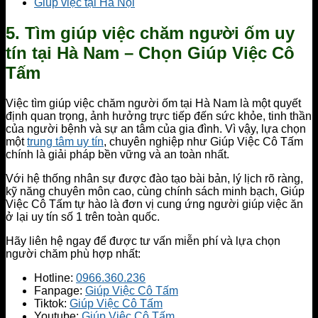
Giúp việc tại Hà Nội
5. Tìm giúp việc chăm người ốm uy
tín tại Hà Nam – Chọn Giúp Việc Cô
Tấm
Việc tìm giúp việc chăm người ốm tại Hà Nam là một quyết
định quan trọng, ảnh hưởng trực tiếp đến sức khỏe, tinh thần
của người bệnh và sự an tâm của gia đình. Vì vậy, lựa chọn
một
trung tâm uy tín
, chuyên nghiệp như Giúp Việc Cô Tấm
chính là giải pháp bền vững và an toàn nhất.
Với hệ thống nhân sự được đào tạo bài bản, lý lịch rõ ràng,
kỹ năng chuyên môn cao, cùng chính sách minh bạch, Giúp
Việc Cô Tấm tự hào là đơn vị cung ứng người giúp việc ăn
ở lại uy tín số 1 trên toàn quốc.
Hãy liên hệ ngay để được tư vấn miễn phí và lựa chọn
người chăm phù hợp nhất:
Hotline:
0966.360.236
Fanpage:
Giúp Việc Cô Tấm
Tiktok:
Giúp Việc Cô Tấm
Youtube:
Giúp Việc Cô Tấm