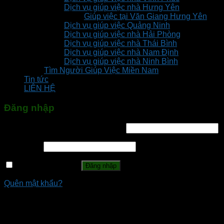
Dịch vụ giúp việc nhà Hưng Yên
Giúp việc tại Văn Giang Hưng Yên
Dịch vụ giúp việc Quảng Ninh
Dịch vụ giúp việc nhà Hải Phòng
Dịch vụ giúp việc nhà Thái Bình
Dịch vụ giúp việc nhà Nam Định
Dịch vụ giúp việc nhà Ninh Bình
Tìm Người Giúp Việc Miền Nam
Tin tức
LIÊN HỆ
Đăng nhập
Tên tài khoản hoặc địa chỉ email
*
Mật khẩu
*
Ghi nhớ mật khẩu
Đăng nhập
Quên mật khẩu?