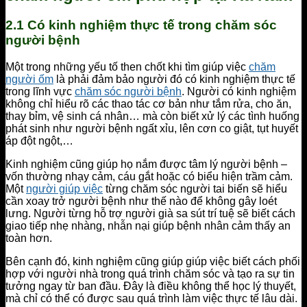
2.1 Có kinh nghiệm thực tế trong chăm sóc
người bệnh
Một trong những yếu tố then chốt khi tìm giúp việc
chăm
người ốm
là phải đảm bảo người đó có kinh nghiệm thực tế
trong lĩnh vực
chăm sóc người bệnh
. Người có kinh nghiệm
không chỉ hiểu rõ các thao tác cơ bản như tắm rửa, cho ăn,
thay bỉm, vệ sinh cá nhân… mà còn biết xử lý các tình huống
phát sinh như người bệnh ngất xỉu, lên cơn co giật, tụt huyết
áp đột ngột,…
Kinh nghiệm cũng giúp họ nắm được tâm lý người bệnh –
vốn thường nhạy cảm, cáu gắt hoặc có biểu hiện trầm cảm.
Một
người giúp việc
từng chăm sóc người tai biến sẽ hiểu
cần xoay trở người bệnh như thế nào để không gây loét
lưng. Người từng hỗ trợ người già sa sút trí tuệ sẽ biết cách
giao tiếp nhẹ nhàng, nhẫn nại giúp bệnh nhân cảm thấy an
toàn hơn.
Bên cạnh đó, kinh nghiệm cũng giúp giúp việc biết cách phối
hợp với người nhà trong quá trình chăm sóc và tạo ra sự tin
tưởng ngay từ ban đầu. Đây là điều không thể học lý thuyết,
mà chỉ có thể có được sau quá trình làm việc thực tế lâu dài.