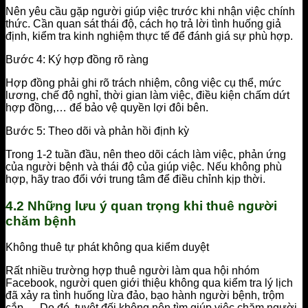
Nên yêu cầu gặp người giúp việc trước khi nhận việc chính
thức. Cần quan sát thái độ, cách họ trả lời tình huống giả
định, kiểm tra kinh nghiệm thực tế để đánh giá sự phù hợp.
Bước 4: Ký hợp đồng rõ ràng
Hợp đồng phải ghi rõ trách nhiệm, công việc cụ thể, mức
lương, chế độ nghỉ, thời gian làm việc, điều kiện chấm dứt
hợp đồng,… để bảo vệ quyền lợi đôi bên.
Bước 5: Theo dõi và phản hồi định kỳ
Trong 1-2 tuần đầu, nên theo dõi cách làm việc, phản ứng
của người bệnh và thái độ của giúp việc. Nếu không phù
hợp, hãy trao đổi với trung tâm để điều chỉnh kịp thời.
4.2 Những lưu ý quan trọng khi thuê người
chăm bệnh
Không thuê tự phát không qua kiểm duyệt
Rất nhiều trường hợp thuê người làm qua hội nhóm
Facebook, người quen giới thiệu không qua kiểm tra lý lịch
đã xảy ra tình huống lừa đảo, bạo hành người bệnh, trộm
cắp,… Do đó, tuyệt đối không nên tìm giúp việc chăm người