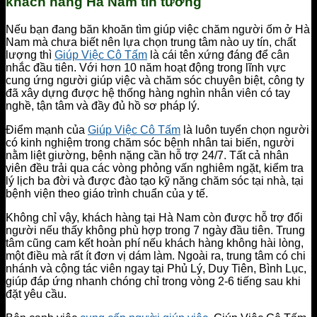
khách hàng Hà Nam tin tưởng
Nếu bạn đang băn khoăn tìm giúp việc chăm người ốm ở Hà
Nam mà chưa biết nên lựa chọn trung tâm nào uy tín, chất
lượng thì
Giúp Việc Cô Tấm
là cái tên xứng đáng để cân
nhắc đầu tiên. Với hơn 10 năm hoạt động trong lĩnh vực
cung ứng người giúp việc và chăm sóc chuyên biệt, công ty
đã xây dựng được hệ thống hàng nghìn nhân viên có tay
nghề, tận tâm và đầy đủ hồ sơ pháp lý.
Điểm mạnh của
Giúp Việc Cô Tấm
là luôn tuyển chọn người
có kinh nghiệm trong chăm sóc bệnh nhân tai biến, người
nằm liệt giường, bệnh nặng cần hỗ trợ 24/7. Tất cả nhân
viên đều trải qua các vòng phỏng vấn nghiêm ngặt, kiểm tra
lý lịch ba đời và được đào tạo kỹ năng chăm sóc tại nhà, tại
bệnh viện theo giáo trình chuẩn của y tế.
Không chỉ vậy, khách hàng tại Hà Nam còn được hỗ trợ đổi
người nếu thấy không phù hợp trong 7 ngày đầu tiên. Trung
tâm cũng cam kết hoàn phí nếu khách hàng không hài lòng,
một điều mà rất ít đơn vị dám làm. Ngoài ra, trung tâm có chi
nhánh và cộng tác viên ngay tại Phủ Lý, Duy Tiên, Bình Lục,
giúp đáp ứng nhanh chóng chỉ trong vòng 2-6 tiếng sau khi
đặt yêu cầu.