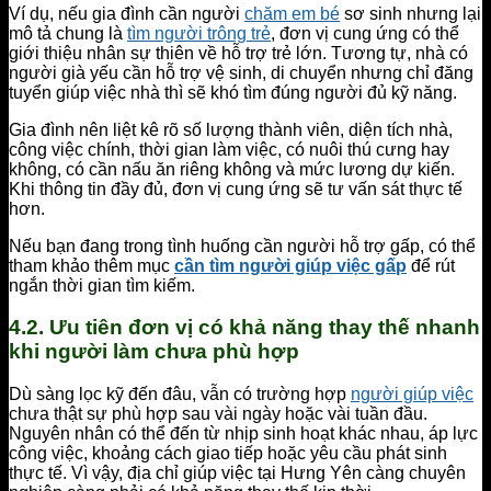
Ví dụ, nếu gia đình cần người
chăm em bé
sơ sinh nhưng lại
mô tả chung là
tìm người trông trẻ
, đơn vị cung ứng có thể
giới thiệu nhân sự thiên về hỗ trợ trẻ lớn. Tương tự, nhà có
người già yếu cần hỗ trợ vệ sinh, di chuyển nhưng chỉ đăng
tuyển giúp việc nhà thì sẽ khó tìm đúng người đủ kỹ năng.
Gia đình nên liệt kê rõ số lượng thành viên, diện tích nhà,
công việc chính, thời gian làm việc, có nuôi thú cưng hay
không, có cần nấu ăn riêng không và mức lương dự kiến.
Khi thông tin đầy đủ, đơn vị cung ứng sẽ tư vấn sát thực tế
hơn.
Nếu bạn đang trong tình huống cần người hỗ trợ gấp, có thể
tham khảo thêm mục
cần tìm người giúp việc gấp
để rút
ngắn thời gian tìm kiếm.
4.2. Ưu tiên đơn vị có khả năng thay thế nhanh
khi người làm chưa phù hợp
Dù sàng lọc kỹ đến đâu, vẫn có trường hợp
người giúp việc
chưa thật sự phù hợp sau vài ngày hoặc vài tuần đầu.
Nguyên nhân có thể đến từ nhịp sinh hoạt khác nhau, áp lực
công việc, khoảng cách giao tiếp hoặc yêu cầu phát sinh
thực tế. Vì vậy, địa chỉ giúp việc tại Hưng Yên càng chuyên