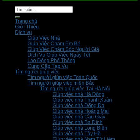
Tìm
kiếm:
Trang chủ
Giới Thiệu
Dịch vụ
Giúp Việc Nhà
Giúp Việc Chăm Em Bé
Giúp Việc Chăm Sóc Người Già
Dịch Vụ Giúp Việc Ngày Tết
Lao Động Phổ Thông
Cung Cấp Tạp Vụ
Tìm người giúp việc
Tìm người giúp việc Toàn Quốc
Tìm người giúp việc miền Bắc
Tìm người giúp việc Tại Hà Nội
Giúp việc nhà Hà Đông
Giúp việc nhà Thanh Xuân
Giúp việc nhà Đống Đa
Giúp việc nhà Hoàng Mai
Giúp việc nhà Cầu Giấy
Giúp việc nhà Ba Đình
Giúp việc nhà Long Biên
Giúp việc nhà Tây Hồ
Giúp việc nhà Nam Từ Liêm