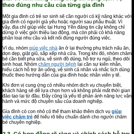
theo đúng nhu cầu của từng gia đình
Một gia đình có trẻ sơ sinh sẽ cần người có kỹ năng khác với
gia đình có người già yếu hoặc người sau phẫu thuật. Vì
vậy, địa chỉ giúp việc tại Hưng Yên đáng tin cậy không chỉ
dừng ở việc giới thiệu lao động, mà còn phải có khả năng
phân loại nhu cầu và kết nối đúng người đúng việc.
Ví dụ, nhóm
giúp việc nhà
ăn ở lại thường phụ trách nấu ăn,
dọn dẹp, giặt giũ, sắp xếp nhà cửa. Trong khi đó, nhóm chăm
bé cần biết pha sữa, vệ sinh đồ dùng, hỗ trợ ru ngủ, theo dõi
sinh hoạt. Nhóm
chăm người bệnh
lại cần sự kiên nhẫn,
hiểu cách hỗ trợ ăn uống, vệ sinh cá nhân và nhắc lịch dùng
thuốc theo hướng dẫn của gia đình hoặc nhân viên y tế.
Khi đơn vị cung ứng có nhiều nhóm dịch vụ chuyên biệt,
khách hàng sẽ dễ lựa chọn hơn và không phải mất thời gian
đào tạo lại từ đầu. Đây cũng là yếu tố phản ánh năng lực vận
hành và mức độ chuyên sâu của doanh nghiệp.
Gia đình có con nhỏ có thể tham khảo thêm dịch vụ
giúp
việc chăm trẻ
để hiểu rõ tiêu chuẩn dành cho người chăm
bé chuyên nghiệp.
2.3. Có hợp đồng rõ ràng và chính sách hỗ trợ