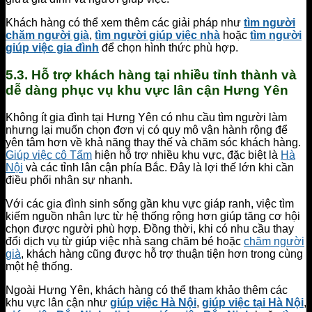
Khách hàng có thể xem thêm các giải pháp như
tìm người
chăm người già
,
tìm người giúp việc nhà
hoặc
tìm người
giúp việc gia đình
để chọn hình thức phù hợp.
5.3. Hỗ trợ khách hàng tại nhiều tỉnh thành và
dễ dàng phục vụ khu vực lân cận Hưng Yên
Không ít gia đình tại Hưng Yên có nhu cầu tìm người làm
nhưng lại muốn chọn đơn vị có quy mô vận hành rộng để
yên tâm hơn về khả năng thay thế và chăm sóc khách hàng.
Giúp việc cô Tấm
hiện hỗ trợ nhiều khu vực, đặc biệt là
Hà
Nội
và các tỉnh lân cận phía Bắc. Đây là lợi thế lớn khi cần
điều phối nhân sự nhanh.
Với các gia đình sinh sống gần khu vực giáp ranh, việc tìm
kiếm nguồn nhân lực từ hệ thống rộng hơn giúp tăng cơ hội
chọn được người phù hợp. Đồng thời, khi có nhu cầu thay
đổi dịch vụ từ giúp việc nhà sang chăm bé hoặc
chăm người
già
, khách hàng cũng được hỗ trợ thuận tiện hơn trong cùng
một hệ thống.
Ngoài Hưng Yên, khách hàng có thể tham khảo thêm các
khu vực lân cận như
giúp việc Hà Nội
,
giúp việc tại Hà Nội
,