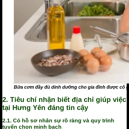
Bữa cơm đầy đủ dinh dưỡng cho gia đình được cô gi
2. Tiêu chí nhận biết địa chỉ giúp việc
tại Hưng Yên đáng tin cậy
2.1. Có hồ sơ nhân sự rõ ràng và quy trình
tuyển chọn minh bạch