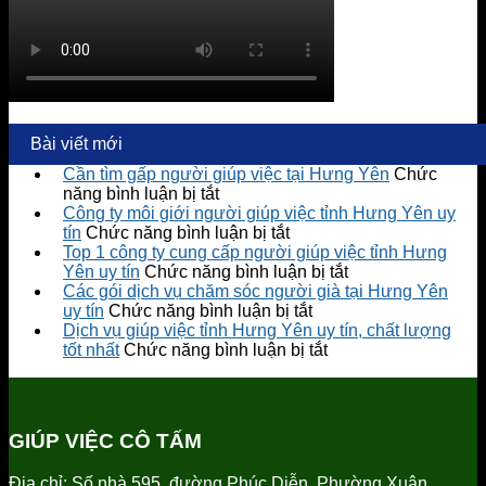
Bài viết mới
Cần tìm gấp người giúp việc tại Hưng Yên
Chức
ở
năng bình luận bị tắt
Cần
Công ty môi giới người giúp việc tỉnh Hưng Yên uy
tìm
ở
tín
Chức năng bình luận bị tắt
gấp
Công
Top 1 công ty cung cấp người giúp việc tỉnh Hưng
người
ty
ở
Yên uy tín
Chức năng bình luận bị tắt
giúp
môi
Top
Các gói dịch vụ chăm sóc người già tại Hưng Yên
việc
giới
ở
1
uy tín
Chức năng bình luận bị tắt
tại
người
Các
công
Dịch vụ giúp việc tỉnh Hưng Yên uy tín, chất lượng
Hưng
giúp
gói
ở
ty
tốt nhất
Chức năng bình luận bị tắt
Yên
việc
dịch
Dịch
cung
tỉnh
vụ
vụ
cấp
Hưng
chăm
giúp
người
Yên
sóc
việc
giúp
GIÚP VIỆC CÔ TẤM
uy
người
tỉnh
việc
tín
già
Hưng
tỉnh
Địa chỉ: Số nhà 595, đường Phúc Diễn, Phường Xuân
tại
Yên
Hưng