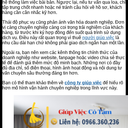
hệ thống làm việc bài bản. Ngược lại, nếu tư vấn qua loa, chỉ
tập trung chốt nhanh hoặc né tránh câu hỏi về hồ sơ, khách
hàng cần cân nhắc kỹ hơn.
Thái độ phục vụ cũng phản ánh văn hóa doanh nghiệp. Đơn
vị càng chuyên nghiệp càng coi trọng trải nghiệm của khách
hàng, từ trước khi ký hợp đồng đến suốt quá trình sử dụng
dịch vụ. Điều này rất quan trọng vì thuê
người giúp việc
là
nhu cầu dài hạn chứ không phải giao dịch ngắn hạn một lần.
Ngoài ra, bạn nên xem các kênh thông tin chính thức của
doanh nghiệp như website, fanpage hoặc video chia sẻ thực
tế để đánh giá thêm mức độ minh bạch. Những nơi có đầy
đủ địa chỉ, số điện thoại, hình ảnh hoạt động và nội dung tư
vấn chuyên sâu thường đáng tin hơn.
Bạn có thể tham khảo thêm về
công ty giúp việc
để hiểu rõ
hơn mô hình vận hành chuyên nghiệp trong lĩnh vực này.