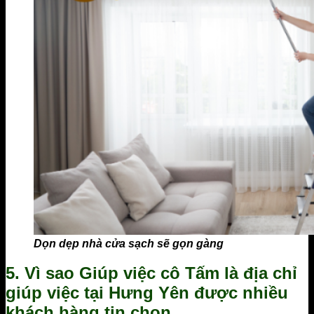
Dọn dẹp nhà cửa sạch sẽ gọn gàng
5. Vì sao Giúp việc cô Tấm là địa chỉ
giúp việc tại Hưng Yên được nhiều
khách hàng tin chọn