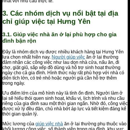
nhất với nhu cầu thực tế.
3. Các nhóm dịch vụ nổi bật tại địa
chỉ giúp việc tại Hưng Yên
3.1. Giúp việc nhà ăn ở lại phù hợp cho gia
đình bận rộn
Đây là nhóm dịch vụ được nhiều khách hàng tại Hưng Yên
lựa chọn nhất hiện nay.
Người giúp việc
ăn ở lại thường
đảm nhận các công việc như lau dọn nhà cửa, nấu ăn, đi
chợ, giặt giũ, sắp xếp đồ dùng và hỗ trợ sinh hoạt thường
ngày cho cả gia đình. Hình thức này rất phù hợp với nhà có
diện tích lớn, có trẻ nhỏ hoặc người già cần hỗ trợ thêm
trong ngày.
Ưu điểm lớn của mô hình này là tính ổn định. Người làm ở
lại sẽ hiểu thói quen sinh hoạt, khẩu vị, lịch trình và nhu cầu
riêng của gia đình sau một thời gian ngắn. Nhờ đó, công việc
được xử lý đều đặn, chủ nhà bớt áp lực và tiết kiệm đáng kể
thời gian quản lý.
Mức lương của
giúp việc nhà
ăn ở lại thường phụ thuộc vào
khối lượng công việc, số thành viên trong gia đình, khu vực