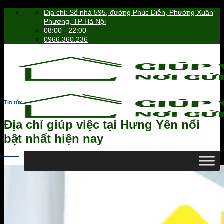
Skip
Địa chỉ: Số nhà 595, đường Phúc Diễn, Phường Xuân
to
Phương, TP Hà Nội
content
08:00 - 22:00
0966.360.236
Tin tức
Địa chỉ giúp việc tại Hưng Yên nổi
bật nhất hiện nay
0966.360.236
Tìm
kiếm: