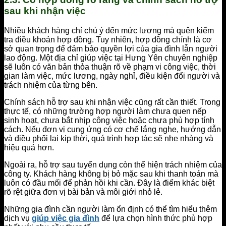
sau khi nhận việc
Nhiều khách hàng chỉ chú ý đến mức lương mà quên kiểm
tra điều khoản hợp đồng. Tuy nhiên, hợp đồng chính là cơ
sở quan trọng để đảm bảo quyền lợi của gia đình lẫn người
lao động. Một địa chỉ giúp việc tại Hưng Yên chuyên nghiệp
sẽ luôn có văn bản thỏa thuận rõ về phạm vi công việc, thời
gian làm việc, mức lương, ngày nghỉ, điều kiện đổi người và
trách nhiệm của từng bên.
Chính sách hỗ trợ sau khi nhận việc cũng rất cần thiết. Trong
thực tế, có những trường hợp người làm chưa quen nếp
sinh hoạt, chưa bắt nhịp công việc hoặc chưa phù hợp tính
cách. Nếu đơn vị cung ứng có cơ chế lắng nghe, hướng dẫn
và điều phối lại kịp thời, quá trình hợp tác sẽ nhẹ nhàng và
hiệu quả hơn.
Ngoài ra, hỗ trợ sau tuyển dụng còn thể hiện trách nhiệm của
công ty. Khách hàng không bị bỏ mặc sau khi thanh toán mà
luôn có đầu mối để phản hồi khi cần. Đây là điểm khác biệt
rõ rệt giữa đơn vị bài bản và môi giới nhỏ lẻ.
Những gia đình cần người làm ổn định có thể tìm hiểu thêm
dịch vụ
giúp việc gia đình
để lựa chọn hình thức phù hợp