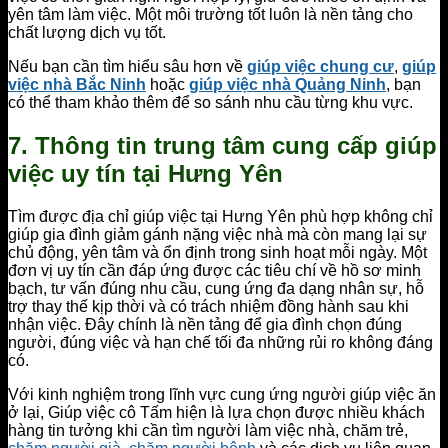
yên tâm làm việc. Một môi trường tốt luôn là nền tảng cho
chất lượng dịch vụ tốt.
Nếu bạn cần tìm hiểu sâu hơn về
giúp việc chung cư
,
giúp
việc nhà Bắc Ninh
hoặc
giúp việc nhà Quảng Ninh
, bạn
có thể tham khảo thêm để so sánh nhu cầu từng khu vực.
7. Thông tin trung tâm cung cấp giúp
việc uy tín tại Hưng Yên
Tìm được địa chỉ giúp việc tại Hưng Yên phù hợp không chỉ
giúp gia đình giảm gánh nặng việc nhà mà còn mang lại sự
chủ động, yên tâm và ổn định trong sinh hoạt mỗi ngày. Một
đơn vị uy tín cần đáp ứng được các tiêu chí về hồ sơ minh
bạch, tư vấn đúng nhu cầu, cung ứng đa dạng nhân sự, hỗ
trợ thay thế kịp thời và có trách nhiệm đồng hành sau khi
nhận việc. Đây chính là nền tảng để gia đình chọn đúng
người, đúng việc và hạn chế tối đa những rủi ro không đáng
có.
Với kinh nghiệm trong lĩnh vực cung ứng người giúp việc ăn
ở lại, Giúp việc cô Tấm hiện là lựa chọn được nhiều khách
hàng tin tưởng khi cần tìm người làm việc nhà, chăm trẻ,