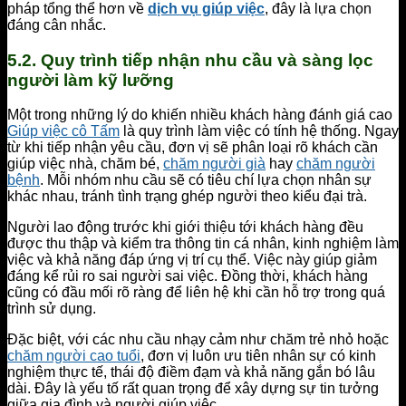
pháp tổng thể hơn về
dịch vụ giúp việc
, đây là lựa chọn
đáng cân nhắc.
5.2. Quy trình tiếp nhận nhu cầu và sàng lọc
người làm kỹ lưỡng
Một trong những lý do khiến nhiều khách hàng đánh giá cao
Giúp việc cô Tấm
là quy trình làm việc có tính hệ thống. Ngay
từ khi tiếp nhận yêu cầu, đơn vị sẽ phân loại rõ khách cần
giúp việc nhà, chăm bé,
chăm người già
hay
chăm người
bệnh
. Mỗi nhóm nhu cầu sẽ có tiêu chí lựa chọn nhân sự
khác nhau, tránh tình trạng ghép người theo kiểu đại trà.
Người lao động trước khi giới thiệu tới khách hàng đều
được thu thập và kiểm tra thông tin cá nhân, kinh nghiệm làm
việc và khả năng đáp ứng vị trí cụ thể. Việc này giúp giảm
đáng kể rủi ro sai người sai việc. Đồng thời, khách hàng
cũng có đầu mối rõ ràng để liên hệ khi cần hỗ trợ trong quá
trình sử dụng.
Đặc biệt, với các nhu cầu nhạy cảm như chăm trẻ nhỏ hoặc
chăm người cao tuổi
, đơn vị luôn ưu tiên nhân sự có kinh
nghiệm thực tế, thái độ điềm đạm và khả năng gắn bó lâu
dài. Đây là yếu tố rất quan trọng để xây dựng sự tin tưởng
giữa gia đình và người giúp việc.