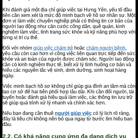
Khi đánh giá một địa chỉ giúp việc tại Hưng Yên, yếu tố đầu
tiên cần xem xét là mức độ minh bạch về hồ sơ nhân sự. Một
đơn vị làm việc chuyên nghiệp phải có thông tin cơ bản của
người lao động như căn cước công dân, quê quán, kinh
nghiệm làm việc, tình trạng sức khỏe và kỹ năng phù hợp với
từng vị trí cụ thể.
Đối với nhóm
giúp việc chăm trẻ
hoặc
chăm người bệnh
,
yêu cầu còn cao hơn vì công việc liên quan trực tiếp đến sức
khỏe và an toàn của người được chăm sóc. Người lao động
cần có kinh nghiệm thực tế, biết xử lý tình huống cơ bản và
hiểu các nguyên tắc vệ sinh, dinh dưỡng, sinh hoạt hàng
ngày.
Việc minh bạch hồ sơ không chỉ giúp gia đình an tâm mà còn
tạo cơ sở để hai bên phối hợp lâu dài. Khi cần đổi người, tái
tuyển hoặc đánh giá hiệu quả làm việc, các thông tin lưu trữ
sẽ giúp quá trình xử lý nhanh và chính xác hơn.
Nếu bạn đang cần thuê
người giúp việc
có lý lịch rõ ràng,
đây là tiêu chí không nên bỏ qua ngay từ bước tìm hiểu ban
đầu.
2.2. Có khả năng cung ứng đa dạng dịch vụ