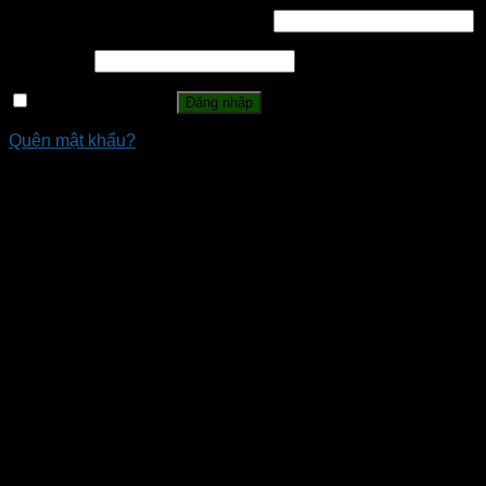
Tên tài khoản hoặc địa chỉ email
*
Mật khẩu
*
Ghi nhớ mật khẩu
Đăng nhập
Quên mật khẩu?