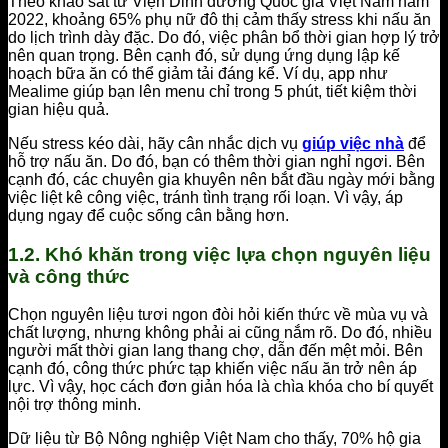
Theo khảo sát từ Viện Dinh dưỡng Quốc gia Việt Nam năm
2022, khoảng 65% phụ nữ đô thị cảm thấy stress khi nấu ăn
do lịch trình dày đặc. Do đó, việc phân bổ thời gian hợp lý trở
nên quan trọng. Bên cạnh đó, sử dụng ứng dụng lập kế
hoạch bữa ăn có thể giảm tải đáng kể. Ví dụ, app như
Mealime giúp bạn lên menu chỉ trong 5 phút, tiết kiệm thời
gian hiệu quả.
Nếu stress kéo dài, hãy cân nhắc dịch vụ
giúp việc nhà
để
hỗ trợ nấu ăn. Do đó, bạn có thêm thời gian nghỉ ngơi. Bên
cạnh đó, các chuyên gia khuyên nên bắt đầu ngày mới bằng
việc liệt kê công việc, tránh tình trạng rối loạn. Vì vậy, áp
dụng ngay để cuộc sống cân bằng hơn.
1.2. Khó khăn trong việc lựa chọn nguyên liệu
và công thức
Chọn nguyên liệu tươi ngon đòi hỏi kiến thức về mùa vụ và
chất lượng, nhưng không phải ai cũng nắm rõ. Do đó, nhiều
người mất thời gian lang thang chợ, dẫn đến mệt mỏi. Bên
cạnh đó, công thức phức tạp khiến việc nấu ăn trở nên áp
lực. Vì vậy, học cách đơn giản hóa là chìa khóa cho bí quyết
nội trợ thông minh.
Dữ liệu từ Bộ Nông nghiệp Việt Nam cho thấy, 70% hộ gia