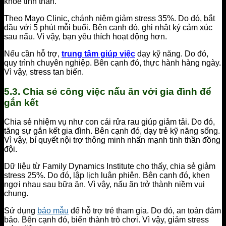
khỏe tinh thần.
Theo Mayo Clinic, chánh niệm giảm stress 35%. Do đó, bắt
đầu với 5 phút mỗi buổi. Bên cạnh đó, ghi nhật ký cảm xúc
sau nấu. Vì vậy, bạn yêu thích hoạt động hơn.
Nếu cần hỗ trợ,
trung tâm giúp việc
dạy kỹ năng. Do đó,
quy trình chuyên nghiệp. Bên cạnh đó, thực hành hàng ngày.
Vì vậy, stress tan biến.
5.3. Chia sẻ công việc nấu ăn với gia đình để
gắn kết
Chia sẻ nhiệm vụ như con cái rửa rau giúp giảm tải. Do đó,
tăng sự gắn kết gia đình. Bên cạnh đó, dạy trẻ kỹ năng sống.
Vì vậy, bí quyết nội trợ thông minh nhấn mạnh tinh thần đồng
đội.
Dữ liệu từ Family Dynamics Institute cho thấy, chia sẻ giảm
stress 25%. Do đó, lập lịch luân phiên. Bên cạnh đó, khen
ngợi nhau sau bữa ăn. Vì vậy, nấu ăn trở thành niềm vui
chung.
Sử dụng
bảo mẫu
để hỗ trợ trẻ tham gia. Do đó, an toàn đảm
bảo. Bên cạnh đó, biến thành trò chơi. Vì vậy, giảm stress