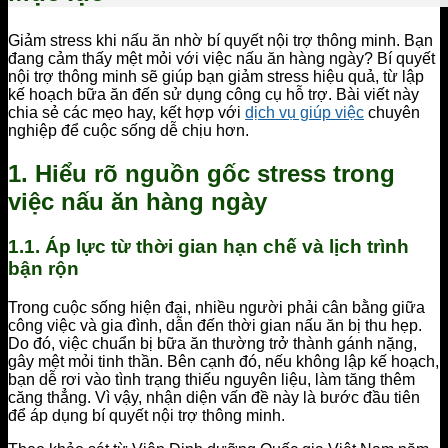
Giảm stress khi nấu ăn nhờ bí quyết nội trợ thông minh. Bạn
đang cảm thấy mệt mỏi với việc nấu ăn hàng ngày? Bí quyết
nội trợ thông minh sẽ giúp bạn giảm stress hiệu quả, từ lập
kế hoạch bữa ăn đến sử dụng công cụ hỗ trợ. Bài viết này
chia sẻ các mẹo hay, kết hợp với
dịch vụ giúp việc
chuyên
nghiệp để cuộc sống dễ chịu hơn.
1. Hiểu rõ nguồn gốc stress trong
việc nấu ăn hàng ngày
1.1. Áp lực từ thời gian hạn chế và lịch trình
bận rộn
Trong cuộc sống hiện đại, nhiều người phải cân bằng giữa
công việc và gia đình, dẫn đến thời gian nấu ăn bị thu hẹp.
Do đó, việc chuẩn bị bữa ăn thường trở thành gánh nặng,
gây mệt mỏi tinh thần. Bên cạnh đó, nếu không lập kế hoạch,
bạn dễ rơi vào tình trạng thiếu nguyên liệu, làm tăng thêm
căng thẳng. Vì vậy, nhận diện vấn đề này là bước đầu tiên
để áp dụng bí quyết nội trợ thông minh.