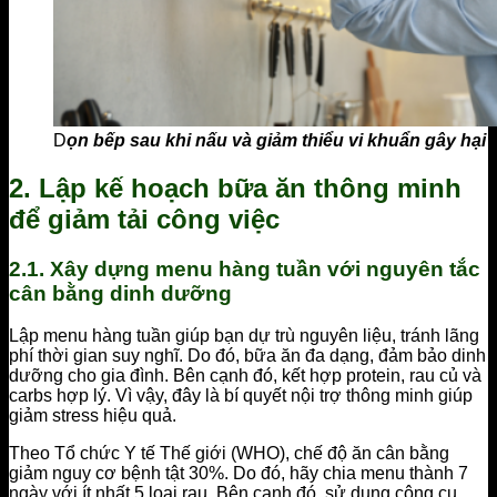
D
ọn bếp sau khi nấu và giảm thiểu vi khuẩn gây hại
2. Lập kế hoạch bữa ăn thông minh
để giảm tải công việc
2.1. Xây dựng menu hàng tuần với nguyên tắc
cân bằng dinh dưỡng
Lập menu hàng tuần giúp bạn dự trù nguyên liệu, tránh lãng
phí thời gian suy nghĩ. Do đó, bữa ăn đa dạng, đảm bảo dinh
dưỡng cho gia đình. Bên cạnh đó, kết hợp protein, rau củ và
carbs hợp lý. Vì vậy, đây là bí quyết nội trợ thông minh giúp
giảm stress hiệu quả.
Theo Tổ chức Y tế Thế giới (WHO), chế độ ăn cân bằng
giảm nguy cơ bệnh tật 30%. Do đó, hãy chia menu thành 7
ngày với ít nhất 5 loại rau. Bên cạnh đó, sử dụng công cụ