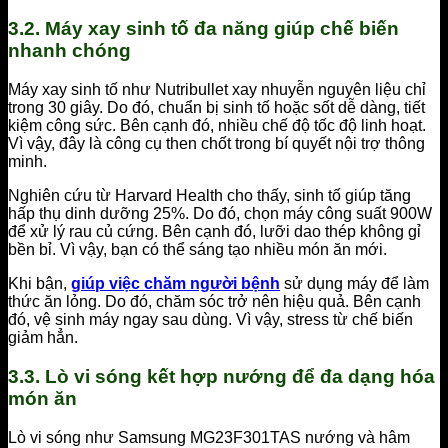
3.2. Máy xay sinh tố đa năng giúp chế biến
nhanh chóng
Máy xay sinh tố như Nutribullet xay nhuyễn nguyên liệu chỉ
trong 30 giây. Do đó, chuẩn bị sinh tố hoặc sốt dễ dàng, tiết
kiệm công sức. Bên cạnh đó, nhiều chế độ tốc độ linh hoạt.
Vì vậy, đây là công cụ then chốt trong bí quyết nội trợ thông
minh.
Nghiên cứu từ Harvard Health cho thấy, sinh tố giúp tăng
hấp thụ dinh dưỡng 25%. Do đó, chọn máy công suất 900W
để xử lý rau củ cứng. Bên cạnh đó, lưỡi dao thép không gỉ
bền bỉ. Vì vậy, bạn có thể sáng tạo nhiều món ăn mới.
Khi bận,
giúp việc chăm người bệnh
sử dụng máy để làm
thức ăn lỏng. Do đó, chăm sóc trở nên hiệu quả. Bên cạnh
đó, vệ sinh máy ngay sau dùng. Vì vậy, stress từ chế biến
giảm hẳn.
3.3. Lò vi sóng kết hợp nướng để đa dạng hóa
món ăn
Lò vi sóng như Samsung MG23F301TAS nướng và hâm