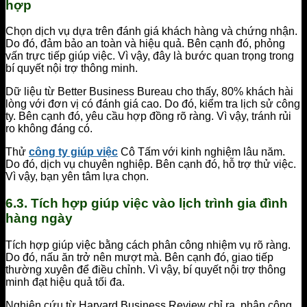
hợp
Chọn dịch vụ dựa trên đánh giá khách hàng và chứng nhận.
Do đó, đảm bảo an toàn và hiệu quả. Bên cạnh đó, phỏng
vấn trực tiếp giúp việc. Vì vậy, đây là bước quan trọng trong
bí quyết nội trợ thông minh.
Dữ liệu từ Better Business Bureau cho thấy, 80% khách hài
lòng với đơn vị có đánh giá cao. Do đó, kiểm tra lịch sử công
ty. Bên cạnh đó, yêu cầu hợp đồng rõ ràng. Vì vậy, tránh rủi
ro không đáng có.
Thử
công ty giúp việc
Cô Tấm với kinh nghiệm lâu năm.
Do đó, dịch vụ chuyên nghiệp. Bên cạnh đó, hỗ trợ thử việc.
Vì vậy, bạn yên tâm lựa chọn.
6.3. Tích hợp giúp việc vào lịch trình gia đình
hàng ngày
Tích hợp giúp việc bằng cách phân công nhiệm vụ rõ ràng.
Do đó, nấu ăn trở nên mượt mà. Bên cạnh đó, giao tiếp
thường xuyên để điều chỉnh. Vì vậy, bí quyết nội trợ thông
minh đạt hiệu quả tối đa.
Nghiên cứu từ Harvard Business Review chỉ ra, phân công