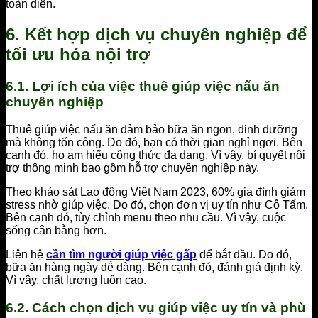
toàn diện.
6. Kết hợp dịch vụ chuyên nghiệp để
tối ưu hóa nội trợ
6.1. Lợi ích của việc thuê giúp việc nấu ăn
chuyên nghiệp
Thuê giúp việc nấu ăn đảm bảo bữa ăn ngon, dinh dưỡng
mà không tốn công. Do đó, bạn có thời gian nghỉ ngơi. Bên
cạnh đó, họ am hiểu công thức đa dạng. Vì vậy, bí quyết nội
trợ thông minh bao gồm hỗ trợ chuyên nghiệp này.
Theo khảo sát Lao động Việt Nam 2023, 60% gia đình giảm
stress nhờ giúp việc. Do đó, chọn đơn vị uy tín như Cô Tấm.
Bên cạnh đó, tùy chỉnh menu theo nhu cầu. Vì vậy, cuộc
sống cân bằng hơn.
Liên hệ
cần tìm người giúp việc gấp
để bắt đầu. Do đó,
bữa ăn hàng ngày dễ dàng. Bên cạnh đó, đánh giá định kỳ.
Vì vậy, chất lượng luôn cao.
6.2. Cách chọn dịch vụ giúp việc uy tín và phù