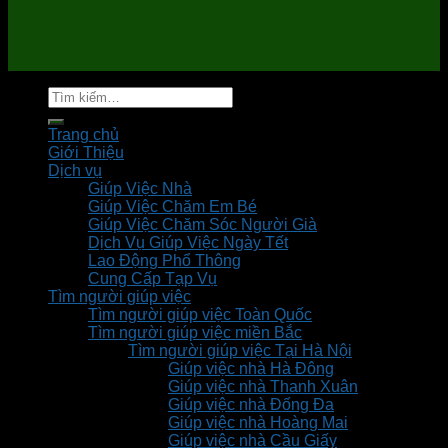
Tìm
kiếm:
Trang chủ
Giới Thiệu
Dịch vụ
Giúp Việc Nhà
Giúp Việc Chăm Em Bé
Giúp Việc Chăm Sóc Người Già
Dịch Vụ Giúp Việc Ngày Tết
Lao Động Phổ Thông
Cung Cấp Tạp Vụ
Tìm người giúp việc
Tìm người giúp việc Toàn Quốc
Tìm người giúp việc miền Bắc
Tìm người giúp việc Tại Hà Nội
Giúp việc nhà Hà Đông
Giúp việc nhà Thanh Xuân
Giúp việc nhà Đống Đa
Giúp việc nhà Hoàng Mai
Giúp việc nhà Cầu Giấy