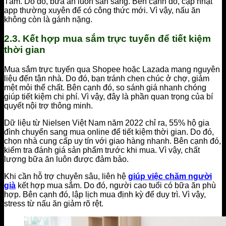
Tấm. Do đó, bữa ăn luôn sẵn sàng. Bên cạnh đó, cập nhật
app thường xuyên để có công thức mới. Vì vậy, nấu ăn
không còn là gánh nặng.
2.3. Kết hợp mua sắm trực tuyến để tiết kiệm
thời gian
Mua sắm trực tuyến qua Shopee hoặc Lazada mang nguyên
liệu đến tận nhà. Do đó, bạn tránh chen chúc ở chợ, giảm
mệt mỏi thể chất. Bên cạnh đó, so sánh giá nhanh chóng
giúp tiết kiệm chi phí. Vì vậy, đây là phần quan trọng của bí
quyết nội trợ thông minh.
Dữ liệu từ Nielsen Việt Nam năm 2022 chỉ ra, 55% hộ gia
đình chuyển sang mua online để tiết kiệm thời gian. Do đó,
chọn nhà cung cấp uy tín với giao hàng nhanh. Bên cạnh đó,
kiểm tra đánh giá sản phẩm trước khi mua. Vì vậy, chất
lượng bữa ăn luôn được đảm bảo.
Khi cần hỗ trợ chuyên sâu, liên hệ
giúp việc chăm người
già
kết hợp mua sắm. Do đó, người cao tuổi có bữa ăn phù
hợp. Bên cạnh đó, lập lịch mua định kỳ để duy trì. Vì vậy,
stress từ nấu ăn giảm rõ rệt.