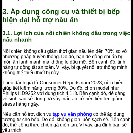
3. Áp dụng công cụ và thiết bị bếp
hiện đại hỗ trợ nấu ăn
3.1. Lợi ích của nồi chiên không dầu trong việc
nấu nhanh
Nồi chiên không dầu giảm thời gian nấu lên đến 70% so với
phương pháp truyền thống. Do đó, bạn dễ dàng chuẩn bị
món ăn lành mạnh mà không lo dầu mỡ. Bên cạnh đó, tính
năng tự động tắt an toàn. Vì vậy, bí quyết nội trợ thông minh
không thể thiếu thiết bị này.
Theo đánh giá từ Consumer Reports năm 2023, nồi chiên
giúp tiết kiệm năng lượng 30%. Do đó, chọn model như
Philips HD9252 với dung tích 4.1 lít. Bên cạnh đó, dễ dàng
vệ sinh sau sử dụng. Vì vậy, nấu ăn trở nên tiện lợi, giảm
stress hàng ngày.
Nếu cần hỗ trợ, dịch vụ
tạp vụ văn phòng
có thể áp dụng
tương tự cho bếp. Do đó, không gian luôn sạch sẽ. Bên cạnh
đó, thử công thức chiên gà giòn tan. Vì vậy, gia đình bạn sẽ
yêu thích.