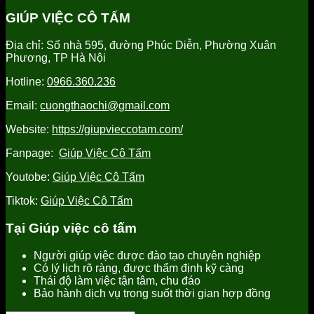
Yên
sóc
việc
giúp
GIÚP VIỆC CÔ TẤM
uy
người
tỉnh
việc
tín
già
Hưng
tỉnh
Địa chỉ: Số nhà 595, đường Phúc Diễn, Phường Xuân
tại
Yên
Hưng
Phương, TP Hà Nội
Hưng
uy
Yên
Yên
tín,
uy
Hotline:
0966.360.236
uy
chất
tín
tín
lượng
Email:
cuongthaochi@gmail.com
tốt
nhất
Website:
https://giupvieccotam.com/
Fanpage:
Giúp Việc Cô Tấm
Youtobe:
Giúp Việc Cô Tấm
Tiktok:
Giúp Việc Cô Tấm
Tại Giúp việc cô tấm
Người giúp việc được đào tạo chuyên nghiệp
Có lý lịch rõ ràng, được thẩm định kỹ càng
Thái độ làm việc tận tâm, chu đáo
Bảo hành dịch vụ trong suốt thời gian hợp đồng