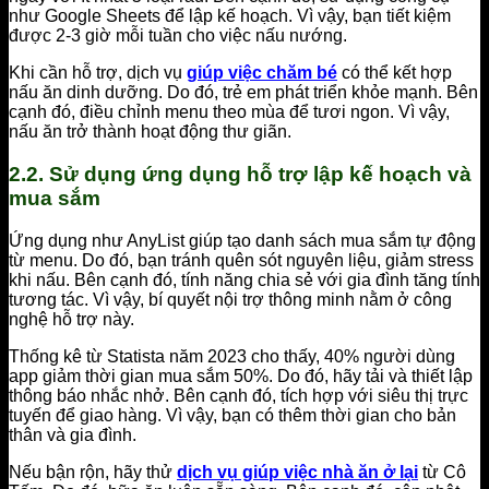
như Google Sheets để lập kế hoạch. Vì vậy, bạn tiết kiệm
được 2-3 giờ mỗi tuần cho việc nấu nướng.
Khi cần hỗ trợ, dịch vụ
giúp việc chăm bé
có thể kết hợp
nấu ăn dinh dưỡng. Do đó, trẻ em phát triển khỏe mạnh. Bên
cạnh đó, điều chỉnh menu theo mùa để tươi ngon. Vì vậy,
nấu ăn trở thành hoạt động thư giãn.
2.2. Sử dụng ứng dụng hỗ trợ lập kế hoạch và
mua sắm
Ứng dụng như AnyList giúp tạo danh sách mua sắm tự động
từ menu. Do đó, bạn tránh quên sót nguyên liệu, giảm stress
khi nấu. Bên cạnh đó, tính năng chia sẻ với gia đình tăng tính
tương tác. Vì vậy, bí quyết nội trợ thông minh nằm ở công
nghệ hỗ trợ này.
Thống kê từ Statista năm 2023 cho thấy, 40% người dùng
app giảm thời gian mua sắm 50%. Do đó, hãy tải và thiết lập
thông báo nhắc nhở. Bên cạnh đó, tích hợp với siêu thị trực
tuyến để giao hàng. Vì vậy, bạn có thêm thời gian cho bản
thân và gia đình.
Nếu bận rộn, hãy thử
dịch vụ giúp việc nhà ăn ở lại
từ Cô