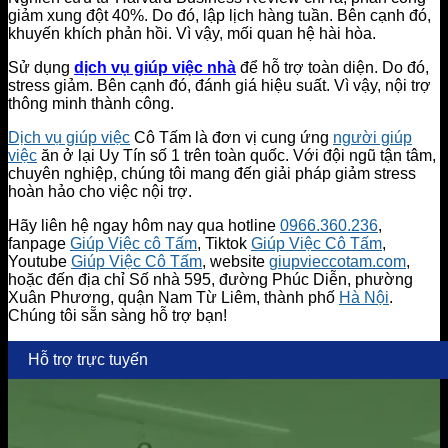
giảm xung đột 40%. Do đó, lập lịch hàng tuần. Bên cạnh đó,
khuyến khích phản hồi. Vì vậy, mối quan hệ hài hòa.
Sử dụng
dịch vụ giúp việc nhà
để hỗ trợ toàn diện. Do đó,
stress giảm. Bên cạnh đó, đánh giá hiệu suất. Vì vậy, nội trợ
thông minh thành công.
Dịch vụ giúp việc
Cô Tấm là đơn vị cung ứng
người giúp
việc
ăn ở lại Uy Tín số 1 trên toàn quốc. Với đội ngũ tận tâm,
chuyên nghiệp, chúng tôi mang đến giải pháp giảm stress
hoàn hảo cho việc nội trợ.
Hãy liên hệ ngay hôm nay qua hotline
0966.360.236
,
fanpage
Giúp Việc cô Tấm
, Tiktok
Giúp Việc Cô Tấm
,
Youtube
Giúp Việc Cô Tấm
, website
giupvieccotam.com
,
hoặc đến địa chỉ Số nhà 595, đường Phúc Diễn, phường
Xuân Phương, quận Nam Từ Liêm, thành phố
Hà Nội
.
Chúng tôi sẵn sàng hỗ trợ bạn!
Hỗ trợ trực tuyến