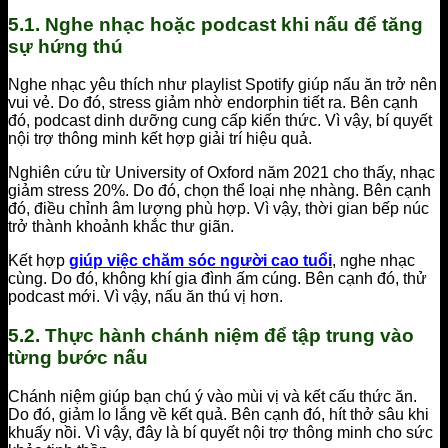
5.1. Nghe nhạc hoặc podcast khi nấu để tăng
sự hứng thú
Nghe nhạc yêu thích như playlist Spotify giúp nấu ăn trở nên
vui vẻ. Do đó, stress giảm nhờ endorphin tiết ra. Bên cạnh
đó, podcast dinh dưỡng cung cấp kiến thức. Vì vậy, bí quyết
nội trợ thông minh kết hợp giải trí hiệu quả.
Nghiên cứu từ University of Oxford năm 2021 cho thấy, nhạc
giảm stress 20%. Do đó, chọn thể loại nhẹ nhàng. Bên cạnh
đó, điều chỉnh âm lượng phù hợp. Vì vậy, thời gian bếp núc
trở thành khoảnh khắc thư giãn.
Kết hợp
giúp việc chăm sóc người cao tuổi
, nghe nhạc
cùng. Do đó, không khí gia đình ấm cúng. Bên cạnh đó, thử
podcast mới. Vì vậy, nấu ăn thú vị hơn.
5.2. Thực hành chánh niệm để tập trung vào
từng bước nấu
Chánh niệm giúp bạn chú ý vào mùi vị và kết cấu thức ăn.
Do đó, giảm lo lắng về kết quả. Bên cạnh đó, hít thở sâu khi
khuấy nồi. Vì vậy, đây là bí quyết nội trợ thông minh cho sức