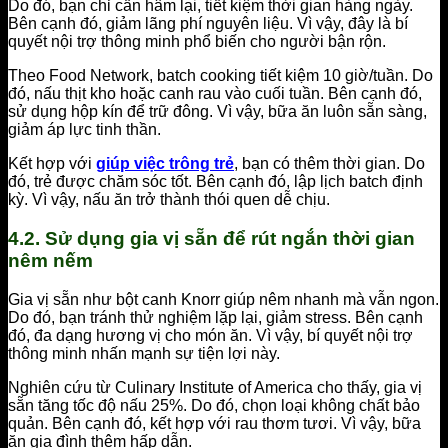
Do đó, bạn chỉ cần hâm lại, tiết kiệm thời gian hàng ngày.
Bên cạnh đó, giảm lãng phí nguyên liệu. Vì vậy, đây là bí
quyết nội trợ thông minh phổ biến cho người bận rộn.
Theo Food Network, batch cooking tiết kiệm 10 giờ/tuần. Do
đó, nấu thịt kho hoặc canh rau vào cuối tuần. Bên cạnh đó,
sử dụng hộp kín để trữ đông. Vì vậy, bữa ăn luôn sẵn sàng,
giảm áp lực tinh thần.
Kết hợp với
giúp việc trông trẻ
, bạn có thêm thời gian. Do
đó, trẻ được chăm sóc tốt. Bên cạnh đó, lập lịch batch định
kỳ. Vì vậy, nấu ăn trở thành thói quen dễ chịu.
4.2. Sử dụng gia vị sẵn để rút ngắn thời gian
nêm nếm
Gia vị sẵn như bột canh Knorr giúp nêm nhanh mà vẫn ngon.
Do đó, bạn tránh thử nghiệm lặp lại, giảm stress. Bên cạnh
đó, đa dạng hương vị cho món ăn. Vì vậy, bí quyết nội trợ
thông minh nhấn mạnh sự tiện lợi này.
Nghiên cứu từ Culinary Institute of America cho thấy, gia vị
sẵn tăng tốc độ nấu 25%. Do đó, chọn loại không chất bảo
quản. Bên cạnh đó, kết hợp với rau thơm tươi. Vì vậy, bữa
ăn gia đình thêm hấp dẫn.