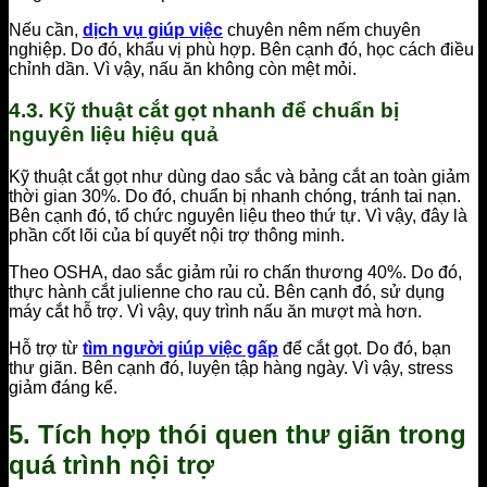
Nếu cần,
dịch vụ giúp việc
chuyên nêm nếm chuyên
nghiệp. Do đó, khẩu vị phù hợp. Bên cạnh đó, học cách điều
chỉnh dần. Vì vậy, nấu ăn không còn mệt mỏi.
4.3. Kỹ thuật cắt gọt nhanh để chuẩn bị
nguyên liệu hiệu quả
Kỹ thuật cắt gọt như dùng dao sắc và bảng cắt an toàn giảm
thời gian 30%. Do đó, chuẩn bị nhanh chóng, tránh tai nạn.
Bên cạnh đó, tổ chức nguyên liệu theo thứ tự. Vì vậy, đây là
phần cốt lõi của bí quyết nội trợ thông minh.
Theo OSHA, dao sắc giảm rủi ro chấn thương 40%. Do đó,
thực hành cắt julienne cho rau củ. Bên cạnh đó, sử dụng
máy cắt hỗ trợ. Vì vậy, quy trình nấu ăn mượt mà hơn.
Hỗ trợ từ
tìm người giúp việc gấp
để cắt gọt. Do đó, bạn
thư giãn. Bên cạnh đó, luyện tập hàng ngày. Vì vậy, stress
giảm đáng kể.
5. Tích hợp thói quen thư giãn trong
quá trình nội trợ