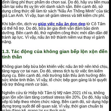
đình lãng phí thực phẩm do chọn sai. Do đó, hãy ưu tiên mua
sắm tại siêu thị uy tín với danh sách sẵn. Bên cạnh đó, sử
dụng công thức dễ làm từ sách “Nấu Ăn Thông Minh” của tác
giả Lan Anh. Vì vậy, bạn sẽ giảm stress và tiết kiệm chi phí.
Khi bận rộn, dịch vụ
giúp việc nấu ăn dọn dẹp
từ Cô Tấm
có thể hỗ trợ. Do đó, bữa ăn gia đình vẫn đảm bảo dinh
dưỡng. Bên cạnh đó, thử nghiệm công thức mới dần dần để
tránh áp lực. Vì vậy, nấu ăn trở thành niềm vui thay vì gánh
nặng.
1.3. Tác động của không gian bếp lộn xộn đến
tinh thần
Không gian bếp bừa bộn khiến việc nấu ăn trở nên khó chịu,
tăng nguy cơ tai nạn. Do đó, stress tích tụ từ việc tìm kiếm
dụng cụ. Bên cạnh đó, môi trường bẩn thỉu ảnh hưởng đến
sức khỏe tinh thần. Vì vậy, tổ chức bếp gọn gàng là bí quyết
nội trợ thông minh cơ bản.
Nghiên cứu từ Hiệp hội Tâm lý Mỹ năm 2021 chỉ ra, không
gian lộn xộn làm tăng cortisol stress lên 20%. Do đó, hãy sắp
xếp tủ bếp theo nhóm chức năng. Bên cạnh đó, sử dụng hộp
đựng trong suốt để dễ quan sát. Vì vậy, thời gian chuẩn bị
giảm đáng kể, mang lại sự thoải mái.