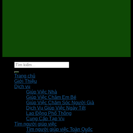
Tìm
kiếm:
Trang chủ
Giới Thiệu
Dịch vụ
Giúp Việc Nhà
Giúp Việc Chăm Em Bé
Giúp Việc Chăm Sóc Người Già
Dịch Vụ Giúp Việc Ngày Tết
Lao Động Phổ Thông
Cung Cấp Tạp Vụ
Tìm người giúp việc
Tìm người giúp việc Toàn Quốc