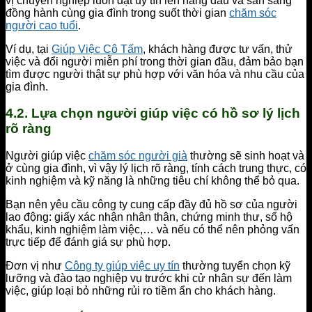
vị chuyên nghiệp luôn đặt uy tín lên hàng đầu và sẵn sàng
đồng hành cùng gia đình trong suốt thời gian
chăm sóc
người cao tuổi
.
Ví dụ, tại
Giúp Việc Cô Tấm
, khách hàng được tư vấn, thử
việc và đổi người miễn phí trong thời gian đầu, đảm bảo bạn
tìm được người thật sự phù hợp với văn hóa và nhu cầu của
gia đình.
4.2. Lựa chọn người giúp việc có hồ sơ lý lịch
rõ ràng
Người giúp việc
chăm sóc người già
thường sẽ sinh hoạt và
ở cùng gia đình, vì vậy lý lịch rõ ràng, tính cách trung thực, có
kinh nghiệm và kỹ năng là những tiêu chí không thể bỏ qua.
Bạn nên yêu cầu công ty cung cấp đầy đủ hồ sơ của người
lao động: giấy xác nhận nhân thân, chứng minh thư, sổ hộ
khẩu, kinh nghiệm làm việc,… và nếu có thể nên phỏng vấn
trực tiếp để đánh giá sự phù hợp.
Đơn vị như
Công ty giúp việc uy tín
thường tuyển chọn kỹ
lưỡng và đào tạo nghiệp vụ trước khi cử nhân sự đến làm
việc, giúp loại bỏ những rủi ro tiềm ẩn cho khách hàng.