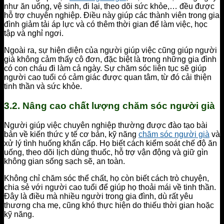
như ăn uống, vệ sinh, đi lại, theo dõi sức khỏe,… đều được
hỗ trợ chuyên nghiệp. Điều này giúp các thành viên trong gia
đình giảm tải áp lực và có thêm thời gian để làm việc, học
tập và nghỉ ngơi.
Ngoài ra, sự hiện diện của người giúp việc cũng giúp người
già không cảm thấy cô đơn, đặc biệt là trong những gia đình
có con cháu đi làm cả ngày. Sự chăm sóc liên tục sẽ giúp
người cao tuổi có cảm giác được quan tâm, từ đó cải thiện
tinh thần và sức khỏe.
3.2. Nâng cao chất lượng chăm sóc người già
Người giúp việc chuyên nghiệp thường được đào tạo bài
bản về kiến thức y tế cơ bản, kỹ năng
chăm sóc người già
và
xử lý tình huống khẩn cấp. Họ biết cách kiểm soát chế độ ăn
uống, theo dõi lịch dùng thuốc, hỗ trợ vận động và giữ gìn
không gian sống sạch sẽ, an toàn.
Không chỉ chăm sóc thể chất, họ còn biết cách trò chuyện,
chia sẻ với người cao tuổi để giúp họ thoải mái về tinh thần.
Đây là điều mà nhiều người trong gia đình, dù rất yêu
thương cha mẹ, cũng khó thực hiện do thiếu thời gian hoặc
kỹ năng.