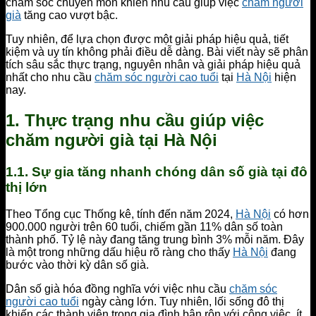
chăm sóc chuyên môn khiến nhu cầu giúp việc
chăm người
già
tăng cao vượt bậc.
Tuy nhiên, để lựa chọn được một giải pháp hiệu quả, tiết
kiệm và uy tín không phải điều dễ dàng. Bài viết này sẽ phân
tích sâu sắc thực trạng, nguyên nhân và giải pháp hiệu quả
nhất cho nhu cầu
chăm sóc người cao tuổi
tại
Hà Nội
hiện
nay.
1. Thực trạng nhu cầu giúp việc
chăm người già tại Hà Nội
1.1. Sự gia tăng nhanh chóng dân số già tại đô
thị lớn
Theo Tổng cục Thống kê, tính đến năm 2024,
Hà Nội
có hơn
900.000 người trên 60 tuổi, chiếm gần 11% dân số toàn
thành phố. Tỷ lệ này đang tăng trung bình 3% mỗi năm. Đây
là một trong những dấu hiệu rõ ràng cho thấy
Hà Nội
đang
bước vào thời kỳ dân số già.
Dân số già hóa đồng nghĩa với việc nhu cầu
chăm sóc
người cao tuổi
ngày càng lớn. Tuy nhiên, lối sống đô thị
khiến các thành viên trong gia đình bận rộn với công việc, ít