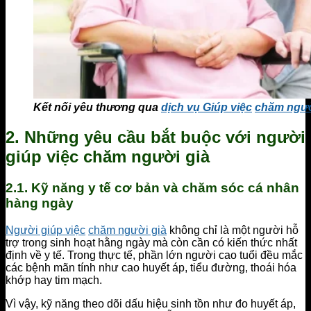
Kết nối yêu thương qua
dịch vụ Giúp việc
chăm ngườ
2. Những yêu cầu bắt buộc với người
giúp việc chăm người già
2.1. Kỹ năng y tế cơ bản và chăm sóc cá nhân
hàng ngày
Người giúp việc
chăm người già
không chỉ là một người hỗ
trợ trong sinh hoạt hằng ngày mà còn cần có kiến thức nhất
định về y tế. Trong thực tế, phần lớn người cao tuổi đều mắc
các bệnh mãn tính như cao huyết áp, tiểu đường, thoái hóa
khớp hay tim mạch.
Vì vậy, kỹ năng theo dõi dấu hiệu sinh tồn như đo huyết áp,