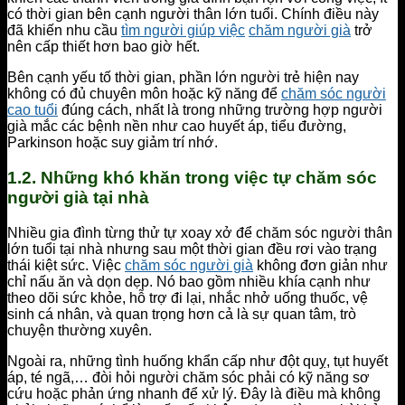
có thời gian bên cạnh người thân lớn tuổi. Chính điều này
đã khiến nhu cầu
tìm người giúp việc
chăm người già
trở
nên cấp thiết hơn bao giờ hết.
Bên cạnh yếu tố thời gian, phần lớn người trẻ hiện nay
không có đủ chuyên môn hoặc kỹ năng để
chăm sóc người
cao tuổi
đúng cách, nhất là trong những trường hợp người
già mắc các bệnh nền như cao huyết áp, tiểu đường,
Parkinson hoặc suy giảm trí nhớ.
1.2. Những khó khăn trong việc tự chăm sóc
người già tại nhà
Nhiều gia đình từng thử tự xoay xở để chăm sóc người thân
lớn tuổi tại nhà nhưng sau một thời gian đều rơi vào trạng
thái kiệt sức. Việc
chăm sóc người già
không đơn giản như
chỉ nấu ăn và dọn dẹp. Nó bao gồm nhiều khía cạnh như
theo dõi sức khỏe, hỗ trợ đi lại, nhắc nhở uống thuốc, vệ
sinh cá nhân, và quan trọng hơn cả là sự quan tâm, trò
chuyện thường xuyên.
Ngoài ra, những tình huống khẩn cấp như đột quỵ, tụt huyết
áp, té ngã,… đòi hỏi người chăm sóc phải có kỹ năng sơ
cứu hoặc phản ứng nhanh để xử lý. Đây là điều mà không