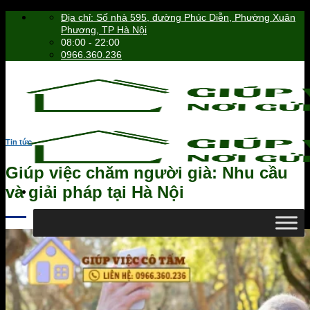
Skip
Địa chỉ: Số nhà 595, đường Phúc Diễn, Phường Xuân
to
Phương, TP Hà Nội
content
08:00 - 22:00
0966.360.236
Tin tức
Giúp việc chăm người già: Nhu cầu
và giải pháp tại Hà Nội
0966.360.236
Tìm
kiếm: