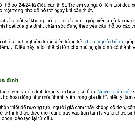
ời hỗ trợ 24/24 là điều cần thiết. Trẻ em và người lớn tuổi đều
 mặt trong nhà để hỗ trợ ngay khi cần thiết.
ặt vào một số khung thời gian cố định – giúp việc ăn ở lại man
inh hoạt của gia đình, chăm sóc đúng theo yêu cầu, hỗ trợ các t
 nhiều kinh nghiệm trong việc trông trẻ,
chăm người bệnh
, giú
đêm,… Điều này là lợi thế rất lớn cho những gia đình có thành 
ia đình
 tạo được sự ổn định trong sinh hoạt gia đình.
Người giúp việc
s
n, họ hoạt động như một “thành viên trong gia đình”, hiểu ý, làm
i thân thiết để nương tựa, người già cảm thấy không cô đơn, c
ư ở hình thức theo giờ) cũng gây xáo trộn tâm lý và tổ chức sin
chọn, đào tạo lại từ đầu.