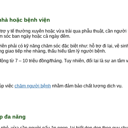
 nhà hoặc bệnh viện
trợ y tế thường xuyên hoặc vừa trải qua phẫu thuật, cần người 
ăm sóc ban ngày hoặc cả ngày đêm.
iên phải có kỹ năng chăm sóc đặc biệt như: hỗ trợ đi lại, vệ si
ng giao tiếp nhẹ nhàng, thấu hiểu tâm lý người bệnh.
g từ 7 – 10 triệu đồng/tháng. Tuy nhiên, đổi lại là sự an tâm 
úp việc
chăm người bệnh
nhằm đảm bảo chất lượng dịch vụ.
ợp đa năng
on nhỏ, vừa cần người nấu ăn ngon, lại biết dọn dẹp theo quy 