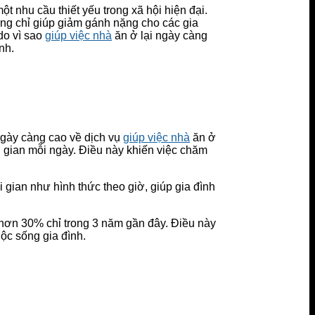
t nhu cầu thiết yếu trong xã hội hiện đại.
hông chỉ giúp giảm gánh nặng cho các gia
do vì sao
giúp việc nhà
ăn ở lại ngày càng
nh.
gày càng cao về dịch vụ
giúp việc nhà
ăn ở
i gian mỗi ngày. Điều này khiến việc chăm
ời gian như hình thức theo giờ, giúp gia đình
ng hơn 30% chỉ trong 3 năm gần đây. Điều này
uộc sống gia đình.