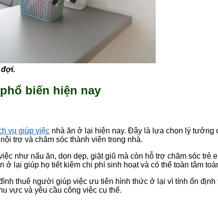
đợi.
i phổ biến hiện nay
ch vụ giúp việc
nhà ăn ở lại hiện nay. Đây là lựa chọn lý tưởng c
nội trợ và chăm sóc thành viên trong nhà.
việc như nấu ăn, dọn dẹp, giặt giũ mà còn hỗ trợ chăm sóc trẻ
 ở lại giúp họ tiết kiệm chi phí sinh hoạt và có thể toàn tâm toà
đình thuê người giúp việc ưu tiên hình thức ở lại vì tính ổn địn
hu vực và yêu cầu công việc cụ thể.