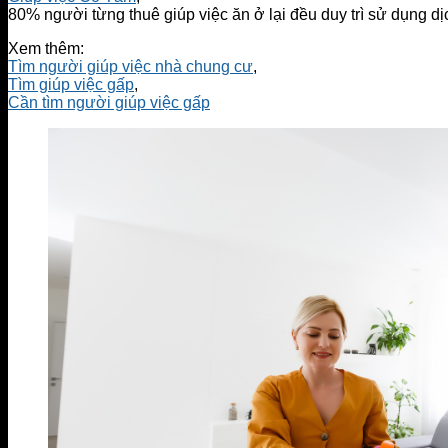
80% người từng thuê giúp việc ăn ở lại đều duy trì sử dụng dịc
Xem thêm:
Tìm người giúp việc nhà chung cư
,
Tìm giúp việc gấp
,
Cần tìm người giúp việc gấp