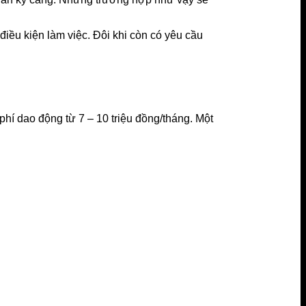
iều kiện làm việc. Đôi khi còn có yêu cầu
hí dao động từ 7 – 10 triệu đồng/tháng. Một