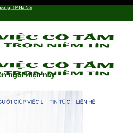
hương, TP Hà Nội
ên ngôi hiện nay
GƯỜI GIÚP VIỆC
TIN TỨC
LIÊN HỆ