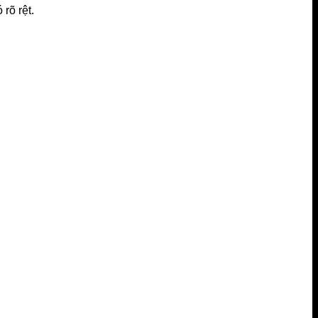
rõ rệt.