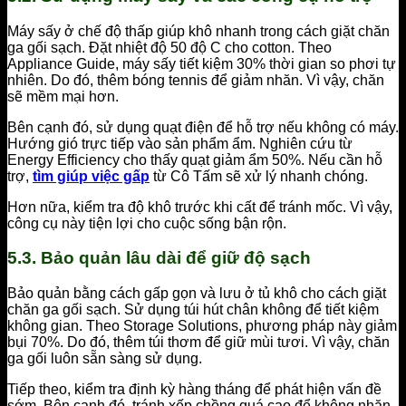
Máy sấy ở chế độ thấp giúp khô nhanh trong cách giặt chăn
ga gối sạch. Đặt nhiệt độ 50 độ C cho cotton. Theo
Appliance Guide, máy sấy tiết kiệm 30% thời gian so phơi tự
nhiên. Do đó, thêm bóng tennis để giảm nhăn. Vì vậy, chăn
sẽ mềm mại hơn.
Bên cạnh đó, sử dụng quạt điện để hỗ trợ nếu không có máy.
Hướng gió trực tiếp vào sản phẩm ẩm. Nghiên cứu từ
Energy Efficiency cho thấy quạt giảm ẩm 50%. Nếu cần hỗ
trợ,
tìm giúp việc gấp
từ Cô Tấm sẽ xử lý nhanh chóng.
Hơn nữa, kiểm tra độ khô trước khi cất để tránh mốc. Vì vậy,
công cụ này tiện lợi cho cuộc sống bận rộn.
5.3. Bảo quản lâu dài để giữ độ sạch
Bảo quản bằng cách gấp gọn và lưu ở tủ khô cho cách giặt
chăn ga gối sạch. Sử dụng túi hút chân không để tiết kiệm
không gian. Theo Storage Solutions, phương pháp này giảm
bụi 70%. Do đó, thêm túi thơm để giữ mùi tươi. Vì vậy, chăn
ga gối luôn sẵn sàng sử dụng.
Tiếp theo, kiểm tra định kỳ hàng tháng để phát hiện vấn đề
sớm. Bên cạnh đó, tránh xếp chồng quá cao để không nhăn.