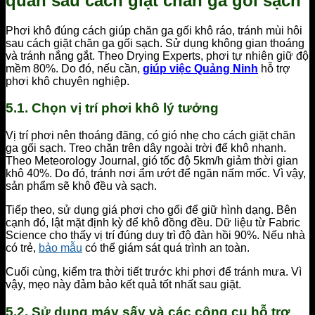
quản sau cách giặt chăn ga gối sạch
Phơi khô đúng cách giúp chăn ga gối khô ráo, tránh mùi hôi
sau cách giặt chăn ga gối sạch. Sử dụng không gian thoáng
và tránh nắng gắt. Theo Drying Experts, phơi tự nhiên giữ độ
mềm 80%. Do đó, nếu cần,
giúp việc Quảng Ninh
hỗ trợ
phơi khô chuyên nghiệp.
5.1. Chọn vị trí phơi khô lý tưởng
Vị trí phơi nên thoáng đãng, có gió nhẹ cho cách giặt chăn
ga gối sạch. Treo chăn trên dây ngoài trời để khô nhanh.
Theo Meteorology Journal, gió tốc độ 5km/h giảm thời gian
khô 40%. Do đó, tránh nơi ẩm ướt để ngăn nấm mốc. Vì vậy,
sản phẩm sẽ khô đều và sạch.
Tiếp theo, sử dụng giá phơi cho gối để giữ hình dạng. Bên
cạnh đó, lật mặt định kỳ để khô đồng đều. Dữ liệu từ Fabric
Science cho thấy vị trí đúng duy trì độ đàn hồi 90%. Nếu nhà
có trẻ,
bảo mẫu
có thể giám sát quá trình an toàn.
Cuối cùng, kiểm tra thời tiết trước khi phơi để tránh mưa. Vì
vậy, mẹo này đảm bảo kết quả tốt nhất sau giặt.
5.2. Sử dụng máy sấy và các công cụ hỗ trợ