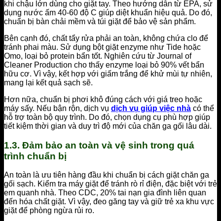
khi chậu lớn dùng cho giặt tay. Theo hướng dẫn từ EPA, sử
dụng nước ấm 40-60 độ C giúp diệt khuẩn hiệu quả. Do đó,
chuẩn bị bàn chải mềm và túi giặt để bảo vệ sản phẩm.
Bên cạnh đó, chất tẩy rửa phải an toàn, không chứa clo để
tránh phai màu. Sử dụng bột giặt enzyme như Tide hoặc
Omo, loại bỏ protein bẩn tốt. Nghiên cứu từ Journal of
Cleaner Production cho thấy enzyme loại bỏ 90% vết bẩn
hữu cơ. Vì vậy, kết hợp với giấm trắng để khử mùi tự nhiên,
mang lại kết quả sạch sẽ.
Hơn nữa, chuẩn bị phơi khô đúng cách với giá treo hoặc
máy sấy. Nếu bận rộn, dịch vụ
dịch vụ giúp việc nhà
có thể
hỗ trợ toàn bộ quy trình. Do đó, chọn dụng cụ phù hợp giúp
tiết kiệm thời gian và duy trì độ mới của chăn ga gối lâu dài.
1.3. Đảm bảo an toàn và vệ sinh trong quá
trình chuẩn bị
An toàn là ưu tiên hàng đầu khi chuẩn bị cách giặt chăn ga
gối sạch. Kiểm tra máy giặt để tránh rò rỉ điện, đặc biệt với trẻ
em quanh nhà. Theo CDC, 20% tai nạn gia đình liên quan
đến hóa chất giặt. Vì vậy, đeo găng tay và giữ trẻ xa khu vực
giặt để phòng ngừa rủi ro.