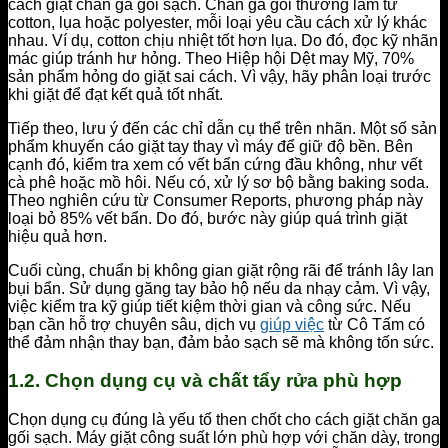
cách giặt chăn ga gối sạch. Chăn ga gối thường làm từ
cotton, lụa hoặc polyester, mỗi loại yêu cầu cách xử lý khác
nhau. Ví dụ, cotton chịu nhiệt tốt hơn lụa. Do đó, đọc kỹ nhãn
mác giúp tránh hư hỏng. Theo Hiệp hội Dệt may Mỹ, 70%
sản phẩm hỏng do giặt sai cách. Vì vậy, hãy phân loại trước
khi giặt để đạt kết quả tốt nhất.
Tiếp theo, lưu ý đến các chỉ dẫn cụ thể trên nhãn. Một số sản
phẩm khuyến cáo giặt tay thay vì máy để giữ độ bền. Bên
cạnh đó, kiểm tra xem có vết bẩn cứng đầu không, như vết
cà phê hoặc mồ hôi. Nếu có, xử lý sơ bộ bằng baking soda.
Theo nghiên cứu từ Consumer Reports, phương pháp này
loại bỏ 85% vết bẩn. Do đó, bước này giúp quá trình giặt
hiệu quả hơn.
Cuối cùng, chuẩn bị không gian giặt rộng rãi để tránh lây lan
bụi bẩn. Sử dụng găng tay bảo hộ nếu da nhạy cảm. Vì vậy,
việc kiểm tra kỹ giúp tiết kiệm thời gian và công sức. Nếu
bạn cần hỗ trợ chuyên sâu, dịch vụ
giúp việc
từ Cô Tấm có
thể đảm nhận thay bạn, đảm bảo sạch sẽ mà không tốn sức.
1.2. Chọn dụng cụ và chất tẩy rửa phù hợp
Chọn dụng cụ đúng là yếu tố then chốt cho cách giặt chăn ga
gối sạch. Máy giặt công suất lớn phù hợp với chăn dày, trong