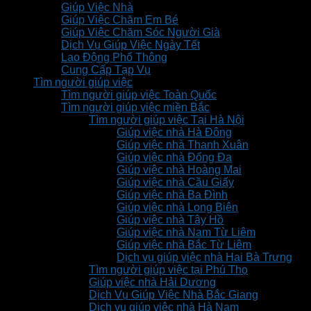
Giúp Việc Nhà
Giúp Việc Chăm Em Bé
Giúp Việc Chăm Sóc Người Già
Dịch Vụ Giúp Việc Ngày Tết
Lao Động Phổ Thông
Cung Cấp Tạp Vụ
Tìm người giúp việc
Tìm người giúp việc Toàn Quốc
Tìm người giúp việc miền Bắc
Tìm người giúp việc Tại Hà Nội
Giúp việc nhà Hà Đông
Giúp việc nhà Thanh Xuân
Giúp việc nhà Đống Đa
Giúp việc nhà Hoàng Mai
Giúp việc nhà Cầu Giấy
Giúp việc nhà Ba Đình
Giúp việc nhà Long Biên
Giúp việc nhà Tây Hồ
Giúp việc nhà Nam Từ Liêm
Giúp việc nhà Bắc Từ Liêm
Dịch vụ giúp việc nhà Hai Bà Trưng
Tìm người giúp việc tại Phú Thọ
Giúp việc nhà Hải Dương
Dịch Vụ Giúp Việc Nhà Bắc Giang
Dịch vụ giúp việc nhà Hà Nam