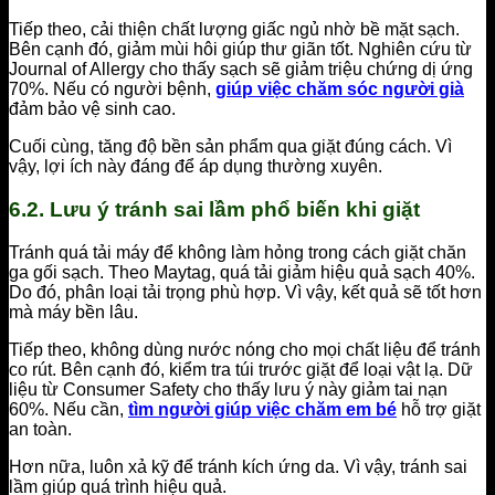
Tiếp theo, cải thiện chất lượng giấc ngủ nhờ bề mặt sạch.
Bên cạnh đó, giảm mùi hôi giúp thư giãn tốt. Nghiên cứu từ
Journal of Allergy cho thấy sạch sẽ giảm triệu chứng dị ứng
70%. Nếu có người bệnh,
giúp việc chăm sóc người già
đảm bảo vệ sinh cao.
Cuối cùng, tăng độ bền sản phẩm qua giặt đúng cách. Vì
vậy, lợi ích này đáng để áp dụng thường xuyên.
6.2. Lưu ý tránh sai lầm phổ biến khi giặt
Tránh quá tải máy để không làm hỏng trong cách giặt chăn
ga gối sạch. Theo Maytag, quá tải giảm hiệu quả sạch 40%.
Do đó, phân loại tải trọng phù hợp. Vì vậy, kết quả sẽ tốt hơn
mà máy bền lâu.
Tiếp theo, không dùng nước nóng cho mọi chất liệu để tránh
co rút. Bên cạnh đó, kiểm tra túi trước giặt để loại vật lạ. Dữ
liệu từ Consumer Safety cho thấy lưu ý này giảm tai nạn
60%. Nếu cần,
tìm người giúp việc chăm em bé
hỗ trợ giặt
an toàn.
Hơn nữa, luôn xả kỹ để tránh kích ứng da. Vì vậy, tránh sai
lầm giúp quá trình hiệu quả.