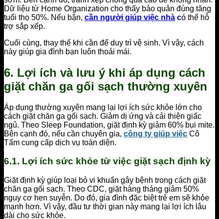
Dữ liệu từ Home Organization cho thấy bảo quản đúng tăng
tuổi thọ 50%. Nếu bận,
cần người giúp việc nhà
c
ó thể hỗ
trợ sắp xếp.
Cuối cùng, thay thế khi cần để duy trì vệ sinh. Vì vậy, cách
này giúp gia đình bạn luôn thoải mái.
6. Lợi ích và lưu ý khi áp dụng cách
giặt chăn ga gối sạch thường xuyên
Áp dụng thường xuyên mang lại lợi ích sức khỏe lớn cho
cách giặt chăn ga gối sạch. Giảm dị ứng và cải thiện giấc
ngủ. Theo Sleep Foundation, giặt định kỳ giảm 60% bụi mite.
Bên cạnh đó, nếu cần chuyên gia,
công ty giúp việc
Cô
Tấm cung cấp dịch vụ toàn diện.
6.1. Lợi ích sức khỏe từ việc giặt sạch định kỳ
Giặt định kỳ giúp loại bỏ vi khuẩn gây bệnh trong cách giặt
chăn ga gối sạch. Theo CDC, giặt hàng tháng giảm 50%
nguy cơ hen suyễn. Do đó, gia đình đặc biệt trẻ em sẽ khỏe
mạnh hơn. Vì vậy, đầu tư thời gian này mang lại lợi ích lâu
dài cho sức khỏe.