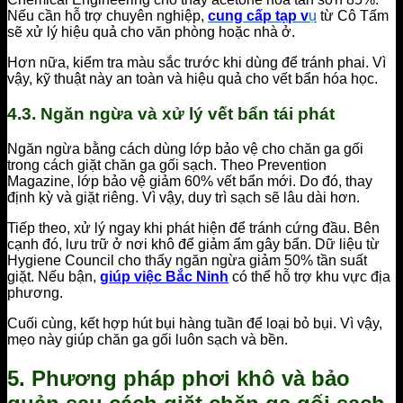
Nếu cần hỗ trợ chuyên nghiệp,
cung cấp tạp v
ụ
từ Cô Tấm
sẽ xử lý hiệu quả cho văn phòng hoặc nhà ở.
Hơn nữa, kiểm tra màu sắc trước khi dùng để tránh phai. Vì
vậy, kỹ thuật này an toàn và hiệu quả cho vết bẩn hóa học.
4.3. Ngăn ngừa và xử lý vết bẩn tái phát
Ngăn ngừa bằng cách dùng lớp bảo vệ cho chăn ga gối
trong cách giặt chăn ga gối sạch. Theo Prevention
Magazine, lớp bảo vệ giảm 60% vết bẩn mới. Do đó, thay
định kỳ và giặt riêng. Vì vậy, duy trì sạch sẽ lâu dài hơn.
Tiếp theo, xử lý ngay khi phát hiện để tránh cứng đầu. Bên
cạnh đó, lưu trữ ở nơi khô để giảm ẩm gây bẩn. Dữ liệu từ
Hygiene Council cho thấy ngăn ngừa giảm 50% tần suất
giặt. Nếu bận,
giúp việc Bắc Ninh
có thể hỗ trợ khu vực địa
phương.
Cuối cùng, kết hợp hút bụi hàng tuần để loại bỏ bụi. Vì vậy,
mẹo này giúp chăn ga gối luôn sạch và bền.
5. Phương pháp phơi khô và bảo