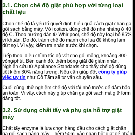
3.1. Chọn chế độ giặt phù hợp với từng loại
chất liệu
Chọn chế độ là yếu tố quyết định hiệu quả cách giặt chăn ga
gối sạch bằng máy. Với cotton, dùng chế độ nhẹ nhàng ở 40
độ C. Theo hướng dẫn từ Whirlpool, chế độ này loại bỏ 85%
vi khuẩn. Do đó, tránh chế độ mạnh cho lụa để không làm
đứt sợi. Vì vậy, kiểm tra nhãn trước khi chọn.
Tiếp theo, điều chỉnh tốc độ vắt cho gối mỏng, khoảng 800
vòng/phút. Bên cạnh đó, thêm bóng giặt để giảm nhăn.
Nghiên cứu từ Appliance Standards cho thấy chế độ đúng
tiết kiệm 30% năng lượng. Nếu cần giúp đỡ,
công ty giúp
việc uy tín
như Cô Tấm sẽ tư vấn chuyên sâu.
Cuối cùng, thử nghiệm chế độ với tải nhỏ trước để đảm bảo
an toàn. Vì vậy, cách này giúp chăn ga gối sạch mà giữ form
dáng tốt.
3.2. Sử dụng chất tẩy và phụ gia hỗ trợ giặt
máy
Chất tẩy enzyme là lựa chọn hàng đầu cho cách giặt chăn
ga gối sạch bằng máy. Thêm 50ml vào ngăn bột giặt để phân