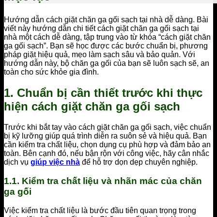
Hướng dẫn cách giặt chăn ga gối sạch tại nhà dễ dàng. Bài
viết này hướng dẫn chi tiết cách giặt chăn ga gối sạch tại
nhà một cách dễ dàng, tập trung vào từ khóa “cách giặt chăn
ga gối sạch”. Bạn sẽ học được các bước chuẩn bị, phương
pháp giặt hiệu quả, mẹo làm sạch sâu và bảo quản. Với
hướng dẫn này, bộ chăn ga gối của bạn sẽ luôn sạch sẽ, an
toàn cho sức khỏe gia đình.
1. Chuẩn bị cần thiết trước khi thực
hiện cách giặt chăn ga gối sạch
Trước khi bắt tay vào cách giặt chăn ga gối sạch, việc chuẩn
bị kỹ lưỡng giúp quá trình diễn ra suôn sẻ và hiệu quả. Bạn
cần kiểm tra chất liệu, chọn dụng cụ phù hợp và đảm bảo an
toàn. Bên cạnh đó, nếu bận rộn với công việc, hãy cân nhắc
dịch vụ
giúp việc nhà
để hỗ trợ dọn dẹp chuyên nghiệp.
1.1. Kiểm tra chất liệu và nhãn mác của chăn
ga gối
Việc kiểm tra chất liệu là bước đầu tiên quan trọng trong