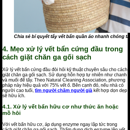
Chia sẻ bí quyết tẩy vết bẩn quần áo nhanh chóng tạ
4. Mẹo xử lý vết bẩn cứng đầu trong
cách giặt chăn ga gối sạch
Xử lý vết bẩn cứng đầu đòi hỏi kỹ thuật chuyên sâu cho cách
giặt chăn ga gối sạch. Sử dụng hỗn hợp tự nhiên như chanh
và muối để tẩy. Theo Natural Cleaning Association, phương
pháp này hiệu quả với 75% vết ố. Bên cạnh đó, nếu nhà có
người cao tuổi,
tìm người chăm người già
kết hợp dọn dẹp
sẽ hữu ích.
4.1. Xử lý vết bẩn hữu cơ như thức ăn hoặc
mồ hôi
Với vết bẩn hữu cơ, áp dụng enzyme ngay lập tức trong
cách giặt chăn ga gối sạch. Thấm dung dịch enzyme lên vết