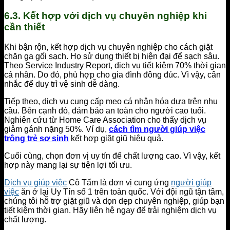
6.3. Kết hợp với dịch vụ chuyên nghiệp khi
cần thiết
Khi bận rộn, kết hợp dịch vụ chuyên nghiệp cho cách giặt
chăn ga gối sạch. Họ sử dụng thiết bị hiện đại để sạch sâu.
Theo Service Industry Report, dịch vụ tiết kiệm 70% thời gian
cá nhân. Do đó, phù hợp cho gia đình đông đúc. Vì vậy, cân
nhắc để duy trì vệ sinh dễ dàng.
Tiếp theo, dịch vụ cung cấp mẹo cá nhân hóa dựa trên nhu
cầu. Bên cạnh đó, đảm bảo an toàn cho người cao tuổi.
Nghiên cứu từ Home Care Association cho thấy dịch vụ
giảm gánh nặng 50%. Ví dụ,
cách tìm người giúp việc
trông trẻ sơ sinh
kết hợp giặt giũ hiệu quả.
Cuối cùng, chọn đơn vị uy tín để chất lượng cao. Vì vậy, kết
hợp này mang lại sự tiện lợi tối ưu.
Dịch vụ giúp việc
Cô Tấm là đơn vị cung ứng
người giúp
việc
ăn ở lại Uy Tín số 1 trên toàn quốc. Với đội ngũ tận tâm,
chúng tôi hỗ trợ giặt giũ và dọn dẹp chuyên nghiệp, giúp bạn
tiết kiệm thời gian. Hãy liên hệ ngay để trải nghiệm dịch vụ
chất lượng.