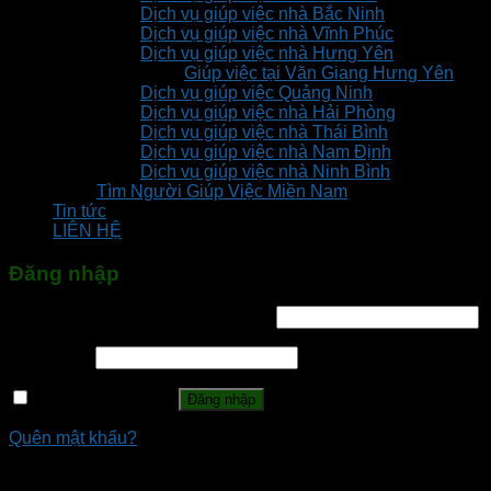
Dịch vụ giúp việc nhà Bắc Ninh
Dịch vụ giúp việc nhà Vĩnh Phúc
Dịch vụ giúp việc nhà Hưng Yên
Giúp việc tại Văn Giang Hưng Yên
Dịch vụ giúp việc Quảng Ninh
Dịch vụ giúp việc nhà Hải Phòng
Dịch vụ giúp việc nhà Thái Bình
Dịch vụ giúp việc nhà Nam Định
Dịch vụ giúp việc nhà Ninh Bình
Tìm Người Giúp Việc Miền Nam
Tin tức
LIÊN HỆ
Đăng nhập
Tên tài khoản hoặc địa chỉ email
*
Mật khẩu
*
Ghi nhớ mật khẩu
Đăng nhập
Quên mật khẩu?