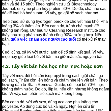
bẩn và để 15 phút. Theo nghiên cứu từ Biotechnology
Journal, enzyme phân hủy protein 80%. Do đó, chà nhẹ sau
đó để loại bỏ hoàn toàn. Vì vậy, ga gối sẽ sạch như mới.
Tiếp theo, sử dụng hydrogen peroxide cho vết máu khô. Pha
loãng 3% và thấm lên. Bên cạnh đó, tránh chà mạnh để
không lan rộng. Dữ liệu từ Cleaning Research Institute cho
thấy phương pháp này thành công 90% trường hợp. Nếu
bận,
giúp việc chăm sóc người cao tuổi
có thể xử lý thay
bạn.
Cuối cùng, xả kỹ với nước lạnh để cố định kết quả. Vì vậy,
mẹo này giúp loại bỏ vết bẩn mà giữ màu sắc nguyên bản.
4.2. Tẩy vết bẩn hóa học như mực hoặc sơn
Tẩy vết mực đòi hỏi cồn isopropyl trong cách giặt chăn ga
gối sạch. Thấm cồn lên bông và chấm nhẹ lên vết bẩn. Theo
hướng dẫn từ Stain Removal Guide, cồn loại bỏ 70% mực
không thấm nước. Do đó, lặp lại nếu cần nhưng không ngâm
lâu. Vì vậy, sản phẩm sẽ sạch mà không hỏng.
Bên cạnh đó, với vết sơn, dùng acetone pha loãng cho
polyester. Áp dụng cục bộ và xả ngay. Nghiên cứu từ
Chemical Engineering cho thấy acetone hòa tan sơn 85%.