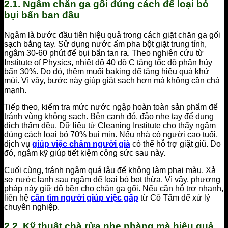
2.1. Ngâm chăn ga gối đúng cách để loại bỏ
bụi bẩn ban đầu
Ngâm là bước đầu tiên hiệu quả trong cách giặt chăn ga gối
sạch bằng tay. Sử dụng nước ấm pha bột giặt trung tính,
ngâm 30-60 phút để bụi bẩn tan ra. Theo nghiên cứu từ
Institute of Physics, nhiệt độ 40 độ C tăng tốc độ phân hủy
bẩn 30%. Do đó, thêm muối baking để tăng hiệu quả khử
mùi. Vì vậy, bước này giúp giặt sạch hơn mà không cần chà
mạnh.
Tiếp theo, kiểm tra mức nước ngập hoàn toàn sản phẩm để
tránh vùng không sạch. Bên cạnh đó, đảo nhẹ tay để dung
dịch thấm đều. Dữ liệu từ Cleaning Institute cho thấy ngâm
đúng cách loại bỏ 70% bụi mịn. Nếu nhà có người cao tuổi,
dịch vụ
giúp việc chăm người già
có thể hỗ trợ giặt giũ. Do
đó, ngâm kỹ giúp tiết kiệm công sức sau này.
Cuối cùng, tránh ngâm quá lâu để không làm phai màu. Xả
sơ nước lạnh sau ngâm để loại bỏ bọt thừa. Vì vậy, phương
pháp này giữ độ bền cho chăn ga gối. Nếu cần hỗ trợ nhanh,
liên hệ
cần tìm người giúp việc gấp
từ Cô Tấm để xử lý
chuyên nghiệp.
2.2. Kỹ thuật chà rửa nhẹ nhàng mà hiệu quả