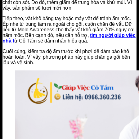
chất còn sót. Do đó, thêm giấm để trung hòa và khử mùi. Vì
vậy, sản phẩm sẽ tươi mới hơn.
Tiếp theo, vắt khô bằng tay hoặc máy vắt để tránh ẩm mốc.
Ép nhẹ từ trung tâm ra ngoài cho gối, cuộn chăn để vắt. Dữ
liệu từ Mold Awareness cho thấy vắt khô giảm 70% nguy cơ
nấm mốc. Bên cạnh đó, nếu cần hỗ trợ,
tìm người giúp việc
nhà
t
ừ Cô Tấm sẽ đảm nhận hiệu quả.
Cuối cùng, kiểm tra độ ẩm trước khi phơi để đảm bảo khô
hoàn toàn. Vì vậy, phương pháp này giúp chăn ga gối bền
lâu và vệ sinh.