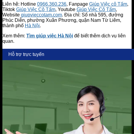
Liên hệ: Hotline
0966.360.236
, Fanpage
Giúp Việc cô Tấm
,
Tiktok
Giúp Việc Cô Tấm
, Youtube
Giúp Việc Cô Tấm
,
Website
giupvieccotam.com
. Địa chỉ: Số nhà 595, đường
Phúc Diễn, phường Xuân Phương, quận Nam Từ Liêm,
thành phố
Hà Nội
.
Xem thêm:
Tìm giúp việc Hà Nội
để biết thêm dịch vụ liên
quan.
Hỗ trợ trực tuyến