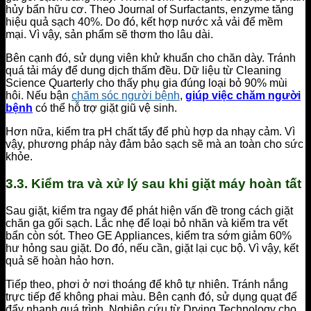
hủy bẩn hữu cơ. Theo Journal of Surfactants, enzyme tăng
hiệu quả sạch 40%. Do đó, kết hợp nước xả vải để mềm
mại. Vì vậy, sản phẩm sẽ thơm tho lâu dài.
Bên cạnh đó, sử dụng viên khử khuẩn cho chăn dày. Tránh
quá tải máy để dung dịch thấm đều. Dữ liệu từ Cleaning
Science Quarterly cho thấy phụ gia đúng loại bỏ 90% mùi
hôi. Nếu bận
chăm sóc người bệnh
,
giúp việc chăm người
bệnh
có thể hỗ trợ giặt giũ vệ sinh.
Hơn nữa, kiểm tra pH chất tẩy để phù hợp da nhạy cảm. Vì
vậy, phương pháp này đảm bảo sạch sẽ mà an toàn cho sức
khỏe.
3.3. Kiểm tra và xử lý sau khi giặt máy hoàn tất
Sau giặt, kiểm tra ngay để phát hiện vấn đề trong cách giặt
chăn ga gối sạch. Lắc nhẹ để loại bỏ nhăn và kiểm tra vết
bẩn còn sót. Theo GE Appliances, kiểm tra sớm giảm 60%
hư hỏng sau giặt. Do đó, nếu cần, giặt lại cục bộ. Vì vậy, kết
quả sẽ hoàn hảo hơn.
Tiếp theo, phơi ở nơi thoáng để khô tự nhiên. Tránh nắng
trực tiếp để không phai màu. Bên cạnh đó, sử dụng quạt để
đẩy nhanh quá trình. Nghiên cứu từ Drying Technology cho