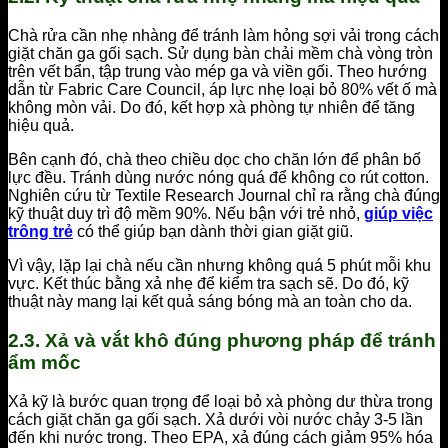
Chà rửa cần nhẹ nhàng để tránh làm hỏng sợi vải trong cách
giặt chăn ga gối sạch. Sử dụng bàn chải mềm chà vòng tròn
trên vết bẩn, tập trung vào mép ga và viền gối. Theo hướng
dẫn từ Fabric Care Council, áp lực nhẹ loại bỏ 80% vết ố mà
không mòn vải. Do đó, kết hợp xà phòng tự nhiên để tăng
hiệu quả.
Bên cạnh đó, chà theo chiều dọc cho chăn lớn để phân bố
lực đều. Tránh dùng nước nóng quá để không co rút cotton.
Nghiên cứu từ Textile Research Journal chỉ ra rằng chà đúng
kỹ thuật duy trì độ mềm 90%. Nếu bận với trẻ nhỏ,
giúp việc
trông trẻ
có thể giúp bạn dành thời gian giặt giũ.
Vì vậy, lặp lại chà nếu cần nhưng không quá 5 phút mỗi khu
vực. Kết thúc bằng xả nhẹ để kiểm tra sạch sẽ. Do đó, kỹ
thuật này mang lại kết quả sáng bóng mà an toàn cho da.
2.3. Xả và vắt khô đúng phương pháp để tránh
ẩm mốc
Xả kỹ là bước quan trọng để loại bỏ xà phòng dư thừa trong
cách giặt chăn ga gối sạch. Xả dưới vòi nước chảy 3-5 lần
đến khi nước trong. Theo EPA, xả đúng cách giảm 95% hóa