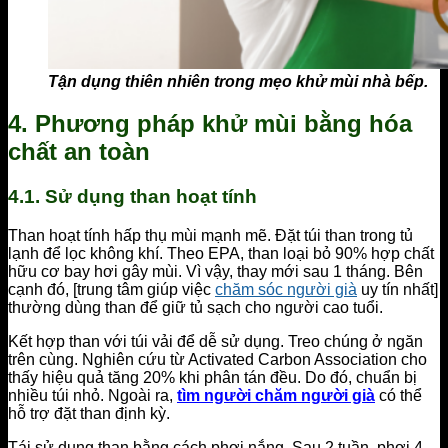
Tận dụng thiên nhiên trong mẹo khử mùi nhà bếp.
4. Phương pháp khử mùi bằng hóa
chất an toàn
4.1. Sử dụng than hoạt tính
Than hoạt tính hấp thụ mùi mạnh mẽ. Đặt túi than trong tủ
lạnh để lọc không khí. Theo EPA, than loại bỏ 90% hợp chất
hữu cơ bay hơi gây mùi. Vì vậy, thay mới sau 1 tháng. Bên
cạnh đó, [trung tâm giúp việc
chăm sóc người già
uy tín nhất]
thường dùng than để giữ tủ sạch cho người cao tuổi.
Kết hợp than với túi vải để dễ sử dụng. Treo chúng ở ngăn
trên cùng. Nghiên cứu từ Activated Carbon Association cho
thấy hiệu quả tăng 20% khi phân tán đều. Do đó, chuẩn bị
nhiều túi nhỏ. Ngoài ra,
tìm người chăm người già
có thể
hỗ trợ đặt than định kỳ.
Tái sử dụng than bằng cách phơi nắng. Sau 2 tuần, phơi 4