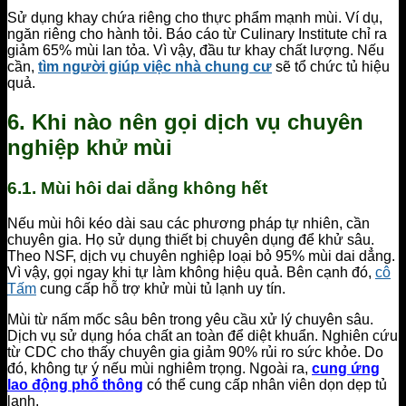
Sử dụng khay chứa riêng cho thực phẩm mạnh mùi. Ví dụ,
ngăn riêng cho hành tỏi. Báo cáo từ Culinary Institute chỉ ra
giảm 65% mùi lan tỏa. Vì vậy, đầu tư khay chất lượng. Nếu
cần,
tìm người giúp việc nhà chung cư
sẽ tổ chức tủ hiệu
quả.
6. Khi nào nên gọi dịch vụ chuyên
nghiệp khử mùi
6.1. Mùi hôi dai dẳng không hết
Nếu mùi hôi kéo dài sau các phương pháp tự nhiên, cần
chuyên gia. Họ sử dụng thiết bị chuyên dụng để khử sâu.
Theo NSF, dịch vụ chuyên nghiệp loại bỏ 95% mùi dai dẳng.
Vì vậy, gọi ngay khi tự làm không hiệu quả. Bên cạnh đó,
cô
Tấm
cung cấp hỗ trợ khử mùi tủ lạnh uy tín.
Mùi từ nấm mốc sâu bên trong yêu cầu xử lý chuyên sâu.
Dịch vụ sử dụng hóa chất an toàn để diệt khuẩn. Nghiên cứu
từ CDC cho thấy chuyên gia giảm 90% rủi ro sức khỏe. Do
đó, không tự ý nếu mùi nghiêm trọng. Ngoài ra,
cung ứng
lao động phổ thông
có thể cung cấp nhân viên dọn dẹp tủ
lạnh.