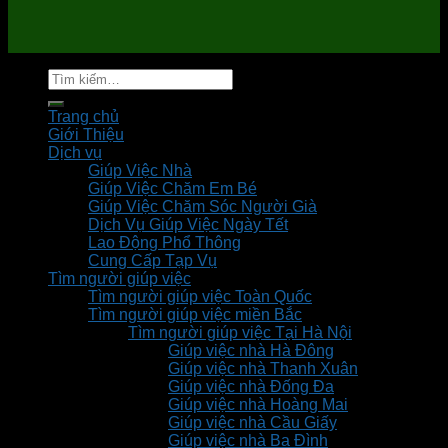
Tìm
kiếm:
Trang chủ
Giới Thiệu
Dịch vụ
Giúp Việc Nhà
Giúp Việc Chăm Em Bé
Giúp Việc Chăm Sóc Người Già
Dịch Vụ Giúp Việc Ngày Tết
Lao Động Phổ Thông
Cung Cấp Tạp Vụ
Tìm người giúp việc
Tìm người giúp việc Toàn Quốc
Tìm người giúp việc miền Bắc
Tìm người giúp việc Tại Hà Nội
Giúp việc nhà Hà Đông
Giúp việc nhà Thanh Xuân
Giúp việc nhà Đống Đa
Giúp việc nhà Hoàng Mai
Giúp việc nhà Cầu Giấy
Giúp việc nhà Ba Đình