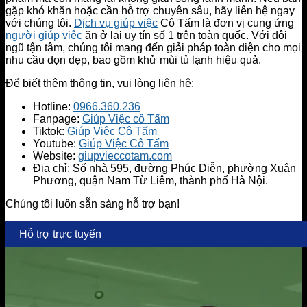
gặp khó khăn hoặc cần hỗ trợ chuyên sâu, hãy liên hệ ngay
với chúng tôi.
Dịch vụ giúp việc
Cô Tấm là đơn vị cung ứng
người giúp việc
ăn ở lại uy tín số 1 trên toàn quốc. Với đội
ngũ tận tâm, chúng tôi mang đến giải pháp toàn diện cho mọi
nhu cầu dọn dẹp, bao gồm khử mùi tủ lạnh hiệu quả.
Để biết thêm thông tin, vui lòng liên hệ:
Hotline:
0966.360.236
Fanpage:
Giúp Việc cô Tấm
Tiktok:
Giúp Việc Cô Tấm
Youtube:
Giúp Việc Cô Tấm
Website:
giupvieccotam.com
Địa chỉ: Số nhà 595, đường Phúc Diễn, phường Xuân
Phương, quận Nam Từ Liêm, thành phố Hà Nội.
Chúng tôi luôn sẵn sàng hỗ trợ bạn!
Hỗ trợ trực tuyến