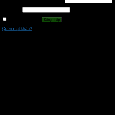
Tên tài khoản hoặc địa chỉ email
*
Mật khẩu
*
Ghi nhớ mật khẩu
Đăng nhập
Quên mật khẩu?