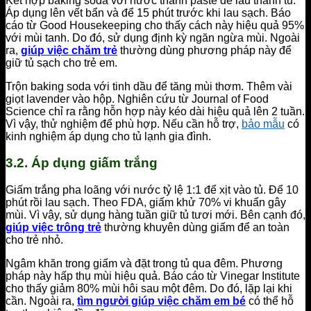
Kết hợp baking soda với nước thành paste để lau thành tủ.
Áp dụng lên vết bẩn và để 15 phút trước khi lau sạch. Báo
cáo từ Good Housekeeping cho thấy cách này hiệu quả 95%
với mùi tanh. Do đó, sử dụng định kỳ ngăn ngừa mùi. Ngoài
ra,
giúp việc chăm trẻ
thường dùng phương pháp này để
giữ tủ sạch cho trẻ em.
Trộn baking soda với tinh dầu để tăng mùi thơm. Thêm vài
giọt lavender vào hộp. Nghiên cứu từ Journal of Food
Science chỉ ra rằng hỗn hợp này kéo dài hiệu quả lên 2 tuần.
Vì vậy, thử nghiệm để phù hợp. Nếu cần hỗ trợ,
bảo mẫu
có
kinh nghiệm áp dụng cho tủ lạnh gia đình.
3.2. Áp dụng giấm trắng
Giấm trắng pha loãng với nước tỷ lệ 1:1 để xịt vào tủ. Để 10
phút rồi lau sạch. Theo FDA, giấm khử 70% vi khuẩn gây
mùi. Vì vậy, sử dụng hàng tuần giữ tủ tươi mới. Bên cạnh đó,
giúp việc trông trẻ
thường khuyên dùng giấm để an toàn
cho trẻ nhỏ.
Ngâm khăn trong giấm và đặt trong tủ qua đêm. Phương
pháp này hấp thụ mùi hiệu quả. Báo cáo từ Vinegar Institute
cho thấy giảm 80% mùi hôi sau một đêm. Do đó, lặp lại khi
cần. Ngoài ra,
tìm người giúp việc chăm em bé
có thể hỗ