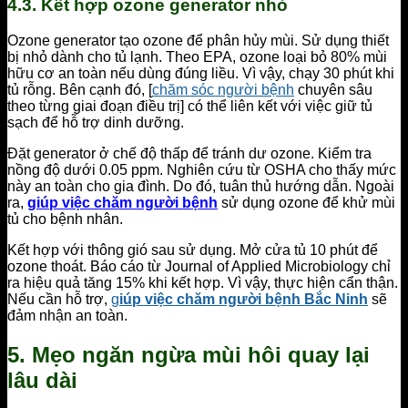
4.3. Kết hợp ozone generator nhỏ
Ozone generator tạo ozone để phân hủy mùi. Sử dụng thiết
bị nhỏ dành cho tủ lạnh. Theo EPA, ozone loại bỏ 80% mùi
hữu cơ an toàn nếu dùng đúng liều. Vì vậy, chạy 30 phút khi
tủ rỗng. Bên cạnh đó, [
chăm sóc người bệnh
chuyên sâu
theo từng giai đoạn điều trị] có thể liên kết với việc giữ tủ
sạch để hỗ trợ dinh dưỡng.
Đặt generator ở chế độ thấp để tránh dư ozone. Kiểm tra
nồng độ dưới 0.05 ppm. Nghiên cứu từ OSHA cho thấy mức
này an toàn cho gia đình. Do đó, tuân thủ hướng dẫn. Ngoài
ra,
giúp việc chăm người bệnh
sử dụng ozone để khử mùi
tủ cho bệnh nhân.
Kết hợp với thông gió sau sử dụng. Mở cửa tủ 10 phút để
ozone thoát. Báo cáo từ Journal of Applied Microbiology chỉ
ra hiệu quả tăng 15% khi kết hợp. Vì vậy, thực hiện cẩn thận.
Nếu cần hỗ trợ,
g
iúp việc chăm người bệnh Bắc Ninh
sẽ
đảm nhận an toàn.
5. Mẹo ngăn ngừa mùi hôi quay lại
lâu dài