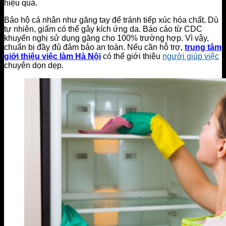
hiệu quả.
Bảo hộ cá nhân như găng tay để tránh tiếp xúc hóa chất. Dù
tự nhiên, giấm có thể gây kích ứng da. Báo cáo từ CDC
khuyến nghị sử dụng găng cho 100% trường hợp. Vì vậy,
chuẩn bị đầy đủ đảm bảo an toàn. Nếu cần hỗ trợ,
trung tâm
giới thiệu việc làm Hà Nội
có thể giới thiệu
người giúp việc
chuyên dọn dẹp.