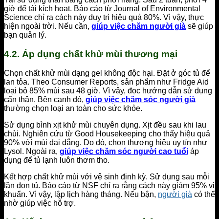
giờ để tái kích hoạt. Báo cáo từ Journal of Environmental
Science chỉ ra cách này duy trì hiệu quả 80%. Vì vậy, thực
hiện ngoài trời. Nếu cần,
giúp việc chăm người già
sẽ giúp
bạn quản lý.
4.2. Áp dụng chất khử mùi thương mại
Chọn chất khử mùi dạng gel không độc hại. Đặt ở góc tủ để
lan tỏa. Theo Consumer Reports, sản phẩm như Fridge Aid
loại bỏ 85% mùi sau 48 giờ. Vì vậy, đọc hướng dẫn sử dụng
cẩn thận. Bên cạnh đó,
giúp việc chăm sóc người già
thường chọn loại an toàn cho sức khỏe.
Sử dụng bình xịt khử mùi chuyên dụng. Xịt đều sau khi lau
chùi. Nghiên cứu từ Good Housekeeping cho thấy hiệu quả
90% với mùi dai dẳng. Do đó, chọn thương hiệu uy tín như
Lysol. Ngoài ra,
giúp việc chăm sóc người cao tuổi
áp
dụng để tủ lạnh luôn thơm tho.
Kết hợp chất khử mùi với vệ sinh định kỳ. Sử dụng sau mỗi
lần dọn tủ. Báo cáo từ NSF chỉ ra rằng cách này giảm 95% vi
khuẩn. Vì vậy, lập lịch hàng tháng. Nếu bận,
người già
có thể
nhờ giúp việc hỗ trợ.