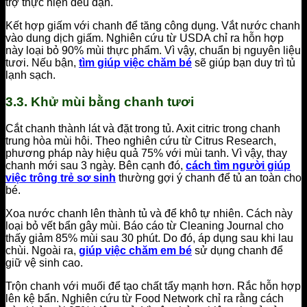
trợ thực hiện đều đặn.
Kết hợp giấm với chanh để tăng công dụng. Vắt nước chanh
vào dung dịch giấm. Nghiên cứu từ USDA chỉ ra hỗn hợp
này loại bỏ 90% mùi thực phẩm. Vì vậy, chuẩn bị nguyên liệu
tươi. Nếu bận,
tìm giúp việc chăm bé
sẽ giúp bạn duy trì tủ
lạnh sạch.
3.3. Khử mùi bằng chanh tươi
Cắt chanh thành lát và đặt trong tủ. Axit citric trong chanh
trung hòa mùi hôi. Theo nghiên cứu từ Citrus Research,
phương pháp này hiệu quả 75% với mùi tanh. Vì vậy, thay
chanh mới sau 3 ngày. Bên cạnh đó,
cách tìm người giúp
việc trông trẻ sơ sinh
thường gợi ý chanh để tủ an toàn cho
bé.
Xoa nước chanh lên thành tủ và để khô tự nhiên. Cách này
loại bỏ vết bẩn gây mùi. Báo cáo từ Cleaning Journal cho
thấy giảm 85% mùi sau 30 phút. Do đó, áp dụng sau khi lau
chùi. Ngoài ra,
giúp việc chăm em bé
sử dụng chanh để
giữ vệ sinh cao.
Trộn chanh với muối để tạo chất tẩy mạnh hơn. Rắc hỗn hợp
lên kệ bẩn. Nghiên cứu từ Food Network chỉ ra rằng cách