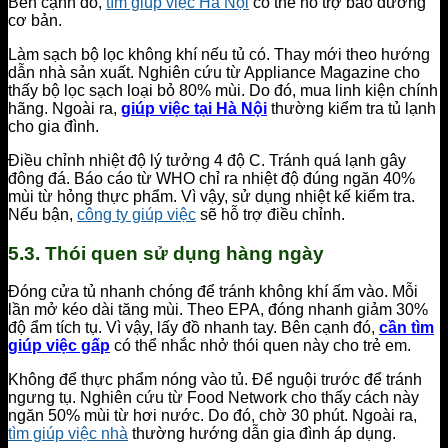
Bên cạnh đó,
tìm giúp việc Hà Nội
có thể hỗ trợ bảo dưỡng
cơ bản.
Làm sạch bộ lọc không khí nếu tủ có. Thay mới theo hướng
dẫn nhà sản xuất. Nghiên cứu từ Appliance Magazine cho
thấy bộ lọc sạch loại bỏ 80% mùi. Do đó, mua linh kiện chính
hãng. Ngoài ra,
giúp việc tại Hà Nội
thường kiểm tra tủ lạnh
cho gia đình.
Điều chỉnh nhiệt độ lý tưởng 4 độ C. Tránh quá lạnh gây
đông đá. Báo cáo từ WHO chỉ ra nhiệt độ đúng ngăn 40%
mùi từ hỏng thực phẩm. Vì vậy, sử dụng nhiệt kế kiểm tra.
Nếu bận,
công ty giúp việc
sẽ hỗ trợ điều chỉnh.
5.3. Thói quen sử dụng hàng ngày
Đóng cửa tủ nhanh chóng để tránh không khí ấm vào. Mỗi
lần mở kéo dài tăng mùi. Theo EPA, đóng nhanh giảm 30%
độ ẩm tích tụ. Vì vậy, lấy đồ nhanh tay. Bên cạnh đó,
cần tìm
giúp việc gấp
có thể nhắc nhở thói quen này cho trẻ em.
Không để thực phẩm nóng vào tủ. Để nguội trước để tránh
ngưng tụ. Nghiên cứu từ Food Network cho thấy cách này
ngăn 50% mùi từ hơi nước. Do đó, chờ 30 phút. Ngoài ra,
tìm giúp việc nhà
thường hướng dẫn gia đình áp dụng.