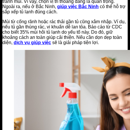
tránh mùi. Vì vậy, chọn vị trí thoáng đãng là quan trọng.
Ngoài ra, nếu ở Bắc Ninh,
giúp việc Bắc Ninh
có thể hỗ trợ
sắp xếp tủ lạnh đúng cách.
Mùi từ cống rãnh hoặc rác thải gần tủ cũng xâm nhập. Ví dụ,
nếu tủ gần thùng rác, vi khuẩn dễ lan tỏa. Báo cáo từ CDC
cho biết 35% mùi hôi tủ lạnh do yếu tố này. Do đó, giữ
khoảng cách an toàn giúp cải thiện. Nếu cần dọn dẹp toàn
diện,
dịch vụ giúp việc
sẽ là giải pháp tiện lợi.