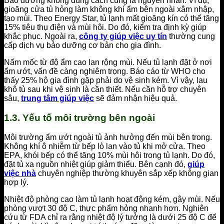
Bảo dưỡng không đúng cách cũng là nguyên nhân. Ví dụ,
gioăng cửa tủ hỏng làm không khí ẩm bên ngoài xâm nhập,
tạo mùi. Theo Energy Star, tủ lạnh mất gioăng kín có thể tăng
15% tiêu thụ điện và mùi hôi. Do đó, kiểm tra định kỳ giúp
khắc phục. Ngoài ra,
công ty giúp việc uy tín
thường cung
cấp dịch vụ bảo dưỡng cơ bản cho gia đình.
Nấm mốc từ độ ẩm cao lan rộng mùi. Nếu tủ lạnh đặt ở nơi
ẩm ướt, vấn đề càng nghiêm trọng. Báo cáo từ WHO cho
thấy 25% hộ gia đình gặp phải do vệ sinh kém. Vì vậy, lau
khô tủ sau khi vệ sinh là cần thiết. Nếu cần hỗ trợ chuyên
sâu,
trung tâm giúp việc
sẽ đảm nhận hiệu quả.
1.3. Yếu tố môi trường bên ngoài
Môi trường ẩm ướt ngoài tủ ảnh hưởng đến mùi bên trong.
Không khí ô nhiễm từ bếp lò lan vào tủ khi mở cửa. Theo
EPA, khói bếp có thể tăng 10% mùi hôi trong tủ lạnh. Do đó,
đặt tủ xa nguồn nhiệt giúp giảm thiểu. Bên cạnh đó,
giúp
việc nhà
chuyên nghiệp thường khuyên sắp xếp không gian
hợp lý.
Nhiệt độ phòng cao làm tủ lạnh hoạt động kém, gây mùi. Nếu
phòng vượt 30 độ C, thực phẩm hỏng nhanh hơn. Nghiên
cứu từ FDA chỉ ra rằng nhiệt độ lý tưởng là dưới 25 độ C để