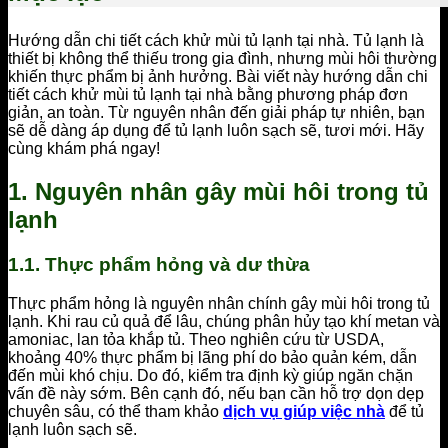
Hướng dẫn chi tiết cách khử mùi tủ lạnh tại nhà. Tủ lạnh là
thiết bị không thể thiếu trong gia đình, nhưng mùi hôi thường
khiến thực phẩm bị ảnh hưởng. Bài viết này hướng dẫn chi
tiết cách khử mùi tủ lạnh tại nhà bằng phương pháp đơn
giản, an toàn. Từ nguyên nhân đến giải pháp tự nhiên, bạn
sẽ dễ dàng áp dụng để tủ lạnh luôn sạch sẽ, tươi mới. Hãy
cùng khám phá ngay!
1. Nguyên nhân gây mùi hôi trong tủ
lạnh
1.1. Thực phẩm hỏng và dư thừa
Thực phẩm hỏng là nguyên nhân chính gây mùi hôi trong tủ
lạnh. Khi rau củ quả để lâu, chúng phân hủy tạo khí metan và
amoniac, lan tỏa khắp tủ. Theo nghiên cứu từ USDA,
khoảng 40% thực phẩm bị lãng phí do bảo quản kém, dẫn
đến mùi khó chịu. Do đó, kiểm tra định kỳ giúp ngăn chặn
vấn đề này sớm. Bên cạnh đó, nếu bạn cần hỗ trợ dọn dẹp
chuyên sâu, có thể tham khảo
dịch vụ giúp việc nhà
để tủ
lạnh luôn sạch sẽ.