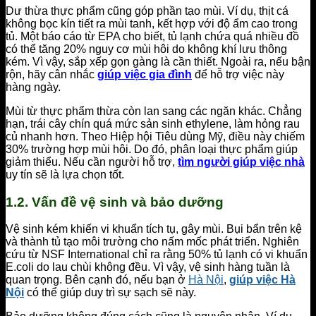
Dư thừa thực phẩm cũng góp phần tạo mùi. Ví dụ, thịt cá
không bọc kín tiết ra mùi tanh, kết hợp với độ ẩm cao trong
tủ. Một báo cáo từ EPA cho biết, tủ lạnh chứa quá nhiều đồ
có thể tăng 20% nguy cơ mùi hôi do không khí lưu thông
kém. Vì vậy, sắp xếp gọn gàng là cần thiết. Ngoài ra, nếu bận
rộn, hãy cân nhắc
giúp việc gia đình
để hỗ trợ việc này
hàng ngày.
Mùi từ thực phẩm thừa còn lan sang các ngăn khác. Chẳng
hạn, trái cây chín quá mức sản sinh ethylene, làm hỏng rau
củ nhanh hơn. Theo Hiệp hội Tiêu dùng Mỹ, điều này chiếm
30% trường hợp mùi hôi. Do đó, phân loại thực phẩm giúp
giảm thiểu. Nếu cần người hỗ trợ,
tìm người giúp việc nhà
uy tín sẽ là lựa chọn tốt.
1.2. Vấn đề vệ sinh và bảo dưỡng
Vệ sinh kém khiến vi khuẩn tích tụ, gây mùi. Bụi bẩn trên kệ
và thành tủ tạo môi trường cho nấm mốc phát triển. Nghiên
cứu từ NSF International chỉ ra rằng 50% tủ lạnh có vi khuẩn
E.coli do lau chùi không đều. Vì vậy, vệ sinh hàng tuần là
quan trọng. Bên cạnh đó, nếu bạn ở
Hà Nội
,
giúp việc Hà
Nội
có thể giúp duy trì sự sạch sẽ này.