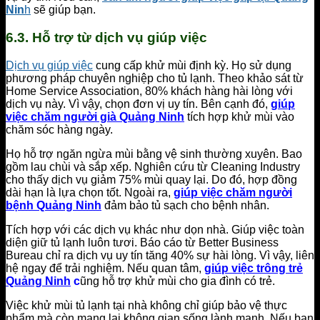
Nin
h
sẽ giúp bạn.
6.3. Hỗ trợ từ dịch vụ giúp việc
Dịch vụ giúp việc
cung cấp khử mùi định kỳ. Họ sử dụng
phương pháp chuyên nghiệp cho tủ lạnh. Theo khảo sát từ
Home Service Association, 80% khách hàng hài lòng với
dịch vụ này. Vì vậy, chọn đơn vị uy tín. Bên cạnh đó,
giúp
việc chăm người già Quảng Ninh
tích hợp khử mùi vào
chăm sóc hàng ngày.
Họ hỗ trợ ngăn ngừa mùi bằng vệ sinh thường xuyên. Bao
gồm lau chùi và sắp xếp. Nghiên cứu từ Cleaning Industry
cho thấy dịch vụ giảm 75% mùi quay lại. Do đó, hợp đồng
dài hạn là lựa chọn tốt. Ngoài ra,
giúp việc chăm người
bệnh Quảng Ninh
đảm bảo tủ sạch cho bệnh nhân.
Tích hợp với các dịch vụ khác như dọn nhà. Giúp việc toàn
diện giữ tủ lạnh luôn tươi. Báo cáo từ Better Business
Bureau chỉ ra dịch vụ uy tín tăng 40% sự hài lòng. Vì vậy, liên
hệ ngay để trải nghiệm. Nếu quan tâm,
giúp việc trông trẻ
Quảng Ninh
c
ũng hỗ trợ khử mùi cho gia đình có trẻ.
Việc khử mùi tủ lạnh tại nhà không chỉ giúp bảo vệ thực
phẩm mà còn mang lại không gian sống lành mạnh. Nếu bạn