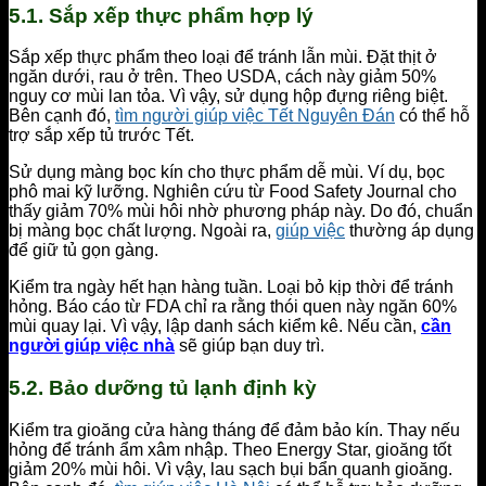
5.1. Sắp xếp thực phẩm hợp lý
Sắp xếp thực phẩm theo loại để tránh lẫn mùi. Đặt thịt ở
ngăn dưới, rau ở trên. Theo USDA, cách này giảm 50%
nguy cơ mùi lan tỏa. Vì vậy, sử dụng hộp đựng riêng biệt.
Bên cạnh đó,
tìm người giúp việc Tết Nguyên Đán
có thể hỗ
trợ sắp xếp tủ trước Tết.
Sử dụng màng bọc kín cho thực phẩm dễ mùi. Ví dụ, bọc
phô mai kỹ lưỡng. Nghiên cứu từ Food Safety Journal cho
thấy giảm 70% mùi hôi nhờ phương pháp này. Do đó, chuẩn
bị màng bọc chất lượng. Ngoài ra,
giúp việc
thường áp dụng
để giữ tủ gọn gàng.
Kiểm tra ngày hết hạn hàng tuần. Loại bỏ kịp thời để tránh
hỏng. Báo cáo từ FDA chỉ ra rằng thói quen này ngăn 60%
mùi quay lại. Vì vậy, lập danh sách kiểm kê. Nếu cần,
cần
người giúp việc nhà
sẽ giúp bạn duy trì.
5.2. Bảo dưỡng tủ lạnh định kỳ
Kiểm tra gioăng cửa hàng tháng để đảm bảo kín. Thay nếu
hỏng để tránh ẩm xâm nhập. Theo Energy Star, gioăng tốt
giảm 20% mùi hôi. Vì vậy, lau sạch bụi bẩn quanh gioăng.