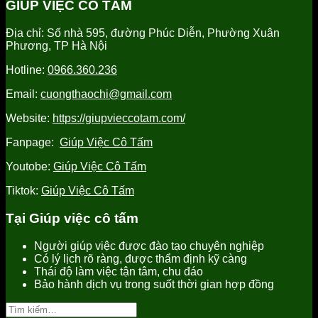
GIÚP VIỆC CÔ TẤM
uy
người
tỉnh
việc
tín
già
Hưng
tỉnh
Địa chỉ: Số nhà 595, đường Phúc Diễn, Phường Xuân
tại
Yên
Hưng
Phương, TP Hà Nội
Hưng
uy
Yên
Yên
tín,
uy
Hotline:
0966.360.236
uy
chất
tín
tín
lượng
Email:
cuongthaochi@gmail.com
tốt
nhất
Website:
https://giupvieccotam.com/
Fanpage:
Giúp Việc Cô Tấm
Youtobe:
Giúp Việc Cô Tấm
Tiktok:
Giúp Việc Cô Tấm
Tại Giúp việc cô tấm
Người giúp việc được đào tạo chuyên nghiệp
Có lý lịch rõ ràng, được thẩm định kỹ càng
Thái độ làm việc tận tâm, chu đáo
Bảo hành dịch vụ trong suốt thời gian hợp đồng
Tìm