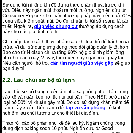
Sử dụng túi ni lông kín để đựng thực phẩm thừa trước khi
vứt. Điều này ngăn mùi thoát ra môi trường. Nghiên cứu từ
Consumer Reports cho thấy phương pháp này hiệu quả 70%
trong việc kiểm soát mùi. Do đó, chuẩn bị túi sẵn sàng là cần
thiết. Ngoài ra,
giúp việc chung cư
thường áp dụng cách
này cho các gia đình đô thị.
Ghi chép danh sách thực phẩm sau khi loại bỏ để tránh mua
thừa. Ví dụ, sử dụng ứng dụng theo dõi giúp quản lý tốt hơn.
Báo cáo từ Nielsen chỉ ra rằng 60% hộ gia đình giảm lãng
phí nhờ cách này. Vì vậy, thói quen này ngăn mùi quay lại.
Nếu cần người hỗ trợ,
cần tìm người giúp việc gấp
sẽ giúp
bạn duy trì.
2.2. Lau chùi sơ bộ tủ lạnh
Lau chùi sơ bộ bằng nước ấm pha xà phòng nhẹ. Tập trung
vào kệ và ngăn kéo nơi tích tụ bụi bẩn. Theo NSF, bước này
loại bỏ 50% vi khuẩn gây mùi. Do đó, sử dụng khăn mềm để
tránh trầy xước. Bên cạnh đó,
tạp vụ văn phòng
có kinh
nghiệm lau chùi tương tự cho thiết bị gia đình.
Tháo rời các bộ phận như kệ để lau kỹ. Ngâm chúng trong
dung dịch baking soda 10 phút. Nghiên cứu từ Good