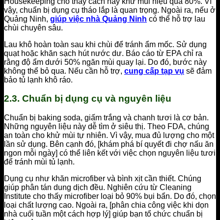
Housekeeping cho thấy cách này khử mùi hiệu quả 80%. Vì
vậy, chuẩn bị dụng cụ tháo lắp là quan trọng. Ngoài ra, nếu ở
Quảng Ninh,
giúp việc nhà Quảng Ninh
có thể hỗ trợ lau
chùi chuyên sâu.
Lau khô hoàn toàn sau khi chùi để tránh ẩm mốc. Sử dụng
quạt hoặc khăn sạch hút nước dư. Báo cáo từ EPA chỉ ra
rằng độ ẩm dưới 50% ngăn mùi quay lại. Do đó, bước này
không thể bỏ qua. Nếu cần hỗ trợ,
cung cấp tạp vụ
sẽ đảm
bảo tủ lạnh khô ráo.
2.3. Chuẩn bị dụng cụ và nguyên liệu
Chuẩn bị baking soda, giấm trắng và chanh tươi là cơ bản.
Những nguyên liệu này dễ tìm ở siêu thị. Theo FDA, chúng
an toàn cho khử mùi tự nhiên. Vì vậy, mua đủ lượng cho một
lần sử dụng. Bên cạnh đó, [khám phá bí quyết đi chợ nấu ăn
ngon mỗi ngày] có thể liên kết với việc chọn nguyên liệu tươi
để tránh mùi tủ lạnh.
Dụng cụ như khăn microfiber và bình xịt cần thiết. Chúng
giúp phân tán dung dịch đều. Nghiên cứu từ Cleaning
Institute cho thấy microfiber loại bỏ 90% bụi bẩn. Do đó, chọn
loại chất lượng cao. Ngoài ra, [phân chia công việc khi dọn
nhà cuối tuần một cách hợp lý] giúp bạn tổ chức chuẩn bị