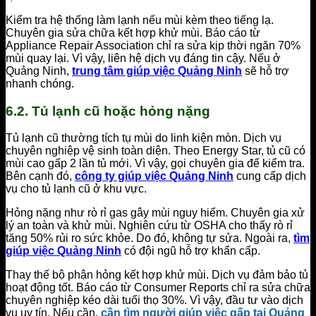
Kiểm tra hệ thống làm lạnh nếu mùi kèm theo tiếng lạ.
Chuyên gia sửa chữa kết hợp khử mùi. Báo cáo từ
Appliance Repair Association chỉ ra sửa kịp thời ngăn 70%
mùi quay lại. Vì vậy, liên hệ dịch vụ đáng tin cậy. Nếu ở
Quảng Ninh,
trung tâm giúp việc Quảng Ninh
sẽ hỗ trợ
nhanh chóng.
6.2. Tủ lạnh cũ hoặc hỏng nặng
Tủ lạnh cũ thường tích tụ mùi do linh kiện mòn. Dịch vụ
chuyên nghiệp vệ sinh toàn diện. Theo Energy Star, tủ cũ có
mùi cao gấp 2 lần tủ mới. Vì vậy, gọi chuyên gia để kiểm tra.
Bên cạnh đó,
công ty giúp việc Quảng Ninh
cung cấp dịch
vụ cho tủ lạnh cũ ở khu vực.
Hỏng nặng như rò rỉ gas gây mùi nguy hiểm. Chuyên gia xử
lý an toàn và khử mùi. Nghiên cứu từ OSHA cho thấy rò rỉ
tăng 50% rủi ro sức khỏe. Do đó, không tự sửa. Ngoài ra,
tìm
giúp việc Quảng Ninh
có đội ngũ hỗ trợ khẩn cấp.
Thay thế bộ phận hỏng kết hợp khử mùi. Dịch vụ đảm bảo tủ
hoạt động tốt. Báo cáo từ Consumer Reports chỉ ra sửa chữa
chuyên nghiệp kéo dài tuổi thọ 30%. Vì vậy, đầu tư vào dịch
vụ uy tín. Nếu cần,
cần tìm người giúp việc gấp tại Quảng