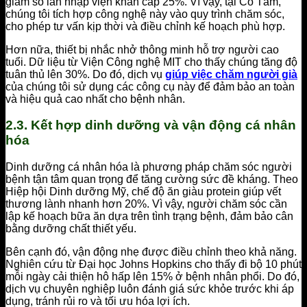
giảm số lần nhập viện khẩn cấp 25%. Vì vậy, tại Cô Tấm,
chúng tôi tích hợp công nghệ này vào quy trình chăm sóc,
cho phép tư vấn kịp thời và điều chỉnh kế hoạch phù hợp.
Hơn nữa, thiết bị nhắc nhở thông minh hỗ trợ người cao
tuổi. Dữ liệu từ Viện Công nghệ MIT cho thấy chúng tăng độ
tuân thủ lên 30%. Do đó, dịch vụ
giúp việc chăm người già
của chúng tôi sử dụng các công cụ này để đảm bảo an toàn
và hiệu quả cao nhất cho bệnh nhân.
2.3. Kết hợp dinh dưỡng và vận động cá nhân
hóa
Dinh dưỡng cá nhân hóa là phương pháp chăm sóc người
bệnh tận tâm quan trọng để tăng cường sức đề kháng. Theo
Hiệp hội Dinh dưỡng Mỹ, chế độ ăn giàu protein giúp vết
thương lành nhanh hơn 20%. Vì vậy, người chăm sóc cần
lập kế hoạch bữa ăn dựa trên tình trạng bệnh, đảm bảo cân
bằng dưỡng chất thiết yếu.
Bên cạnh đó, vận động nhẹ được điều chỉnh theo khả năng.
Nghiên cứu từ Đại học Johns Hopkins cho thấy đi bộ 10 phút
mỗi ngày cải thiện hô hấp lên 15% ở bệnh nhân phổi. Do đó,
dịch vụ chuyên nghiệp luôn đánh giá sức khỏe trước khi áp
dụng, tránh rủi ro và tối ưu hóa lợi ích.