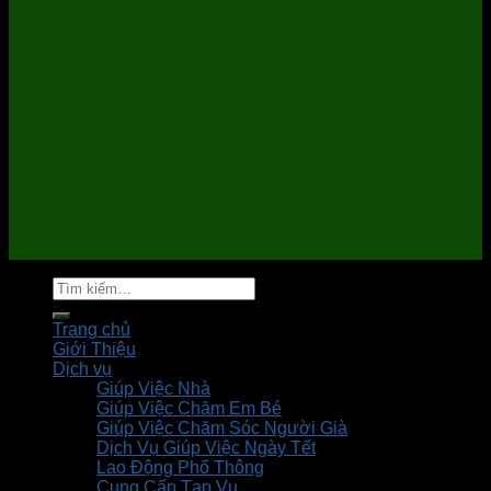
Tìm
kiếm:
Trang chủ
Giới Thiệu
Dịch vụ
Giúp Việc Nhà
Giúp Việc Chăm Em Bé
Giúp Việc Chăm Sóc Người Già
Dịch Vụ Giúp Việc Ngày Tết
Lao Động Phổ Thông
Cung Cấp Tạp Vụ