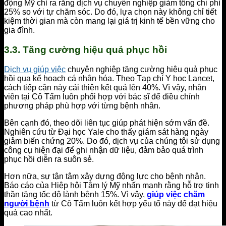
động Mỹ chỉ ra rằng dịch vụ chuyên nghiệp giảm tổng chi phí
25% so với tự chăm sóc. Do đó, lựa chọn này không chỉ tiết
kiệm thời gian mà còn mang lại giá trị kinh tế bền vững cho
gia đình.
3.3. Tăng cường hiệu quả phục hồi
Dịch vụ giúp việc
chuyên nghiệp tăng cường hiệu quả phục
hồi qua kế hoạch cá nhân hóa. Theo Tạp chí Y học Lancet,
cách tiếp cận này cải thiện kết quả lên 40%. Vì vậy, nhân
viên tại Cô Tấm luôn phối hợp với bác sĩ để điều chỉnh
phương pháp phù hợp với từng bệnh nhân.
Bên cạnh đó, theo dõi liên tục giúp phát hiện sớm vấn đề.
Nghiên cứu từ Đại học Yale cho thấy giám sát hàng ngày
giảm biến chứng 20%. Do đó, dịch vụ của chúng tôi sử dụng
công cụ hiện đại để ghi nhận dữ liệu, đảm bảo quá trình
phục hồi diễn ra suôn sẻ.
Hơn nữa, sự tận tâm xây dựng động lực cho bệnh nhân.
Báo cáo của Hiệp hội Tâm lý Mỹ nhấn mạnh rằng hỗ trợ tinh
thần tăng tốc độ lành bệnh 15%. Vì vậy,
giúp việc chăm
người bệnh
từ Cô Tấm luôn kết hợp yếu tố này để đạt hiệu
quả cao nhất.