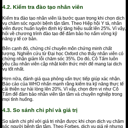
4.2. Kiểm tra đào tạo nhân viên
Kiểm tra đào tạo nhân viên là bước quan trọng khi chọn dịch
vụ chăm sóc người bệnh tận tâm. Theo Hiệp hội Y tá, nhân
viên được huấn luyện định kỳ tăng hiệu suất lên 25%. Vì vậy,
hỏi về chương trình đào tạo để đảm bảo họ nắm vững kỹ
năng y tế cơ bản.
Bên cạnh đó, chứng chỉ chuyên môn chứng minh chất
lượng. Nghiên cứu từ Đại học Oxford cho thấy nhân viên có
chứng nhận giảm lỗi chăm sóc 35%. Do đó, Cô Tấm luôn
yêu cầu nhân viên cập nhật kiến thức mới để mang lại dịch
vụ tốt nhất.
Hơn nữa, đánh giá qua phỏng vấn trực tiếp giúp xác nhận.
Báo cáo của WHO nhấn mạnh rằng kiểm tra kỹ năng thực tế
cải thiện sự hài lòng lên 20%. Vì vậy, chọn đơn vị như Cô
Tấm để đảm bảo nhân viên tận tâm và chuyên nghiệp trong
mọi tình huống.
4.3. So sánh chi phí và giá trị
So sánh chi phí với giá trị nhận được khi chọn dịch vụ chăm
sóc người bệnh tận tâm. Theo Forbes, dịch vụ giá rẻ nhưng