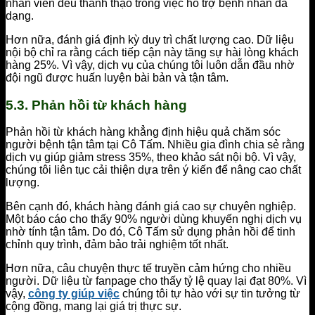
nhân viên đều thành thạo trong việc hỗ trợ bệnh nhân đa
dạng.
Hơn nữa, đánh giá định kỳ duy trì chất lượng cao. Dữ liệu
nội bộ chỉ ra rằng cách tiếp cận này tăng sự hài lòng khách
hàng 25%. Vì vậy, dịch vụ của chúng tôi luôn dẫn đầu nhờ
đội ngũ được huấn luyện bài bản và tận tâm.
5.3. Phản hồi từ khách hàng
Phản hồi từ khách hàng khẳng định hiệu quả chăm sóc
người bệnh tận tâm tại Cô Tấm. Nhiều gia đình chia sẻ rằng
dịch vụ giúp giảm stress 35%, theo khảo sát nội bộ. Vì vậy,
chúng tôi liên tục cải thiện dựa trên ý kiến để nâng cao chất
lượng.
Bên cạnh đó, khách hàng đánh giá cao sự chuyên nghiệp.
Một báo cáo cho thấy 90% người dùng khuyến nghị dịch vụ
nhờ tính tận tâm. Do đó, Cô Tấm sử dụng phản hồi để tinh
chỉnh quy trình, đảm bảo trải nghiệm tốt nhất.
Hơn nữa, câu chuyện thực tế truyền cảm hứng cho nhiều
người. Dữ liệu từ fanpage cho thấy tỷ lệ quay lại đạt 80%. Vì
vậy,
công ty giúp việc
chúng tôi tự hào với sự tin tưởng từ
cộng đồng, mang lại giá trị thực sự.