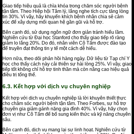
Giao tiếp hiệu quả là chìa khóa trong chăm sóc người bệnh
tận tâm. Theo Hiệp hội Tâm lý, lắng nghe tích cực tăng lòng
tin 30%. Vì vậy, hãy khuyến khích bệnh nhân chia sẻ cảm
xúc để xây dựng mối quan hệ gần gũi và hỗ trợ.
Bên cạnh đó, sử dụng ngôn ngữ đơn giản tránh hiểu lầm.
Nghiên cứu từ Đại học Stanford cho thấy giao tiếp rõ ràng
giảm lo lắng 20%. Do đó, nhân viên Cô Tấm được đào tạo
để truyền đạt thông tin y tế một cách dễ hiểu.
Hơn nữa, theo dõi phản hồi hàng ngày. Dữ liệu từ Tạp chí Y
học cho thấy cách này cải thiện sự hài lòng 25%. Vì vậy, giao
tiếp tốt không chỉ hỗ trợ tinh thần mà còn nâng cao hiệu quả
điều trị tổng thể.
6.3. Kết hợp với dịch vụ chuyên nghiệp
Kết hợp với dịch vụ chuyên nghiệp là lời khuyên thiết thực
cho chăm sóc người bệnh tận tâm. Theo Forbes, sự hỗ trợ
chuyên gia giảm gánh nặng gia đình 40%. Vì vậy, hãy chọn
đơn vị như Cô Tấm để bổ sung kiến thức và kỹ năng chuyên
sâu.
Bên cạnh đó, dịch vụ mang lại sự linh hoạt. Nghiên cứu từ