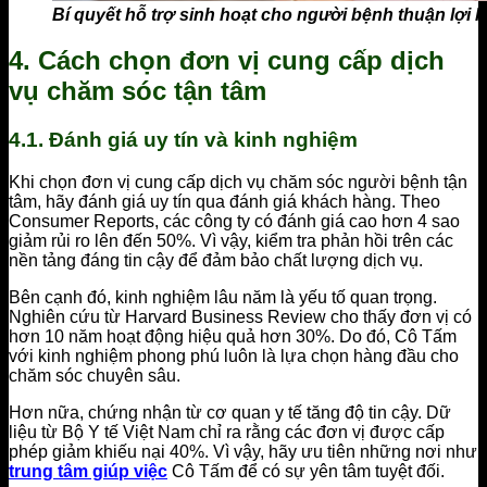
Bí quyết hỗ trợ sinh hoạt cho người bệnh thuận lợi 
4. Cách chọn đơn vị cung cấp dịch
vụ chăm sóc tận tâm
4.1. Đánh giá uy tín và kinh nghiệm
Khi chọn đơn vị cung cấp dịch vụ chăm sóc người bệnh tận
tâm, hãy đánh giá uy tín qua đánh giá khách hàng. Theo
Consumer Reports, các công ty có đánh giá cao hơn 4 sao
giảm rủi ro lên đến 50%. Vì vậy, kiểm tra phản hồi trên các
nền tảng đáng tin cậy để đảm bảo chất lượng dịch vụ.
Bên cạnh đó, kinh nghiệm lâu năm là yếu tố quan trọng.
Nghiên cứu từ Harvard Business Review cho thấy đơn vị có
hơn 10 năm hoạt động hiệu quả hơn 30%. Do đó, Cô Tấm
với kinh nghiệm phong phú luôn là lựa chọn hàng đầu cho
chăm sóc chuyên sâu.
Hơn nữa, chứng nhận từ cơ quan y tế tăng độ tin cậy. Dữ
liệu từ Bộ Y tế Việt Nam chỉ ra rằng các đơn vị được cấp
phép giảm khiếu nại 40%. Vì vậy, hãy ưu tiên những nơi như
trung tâm giúp việc
Cô Tấm để có sự yên tâm tuyệt đối.