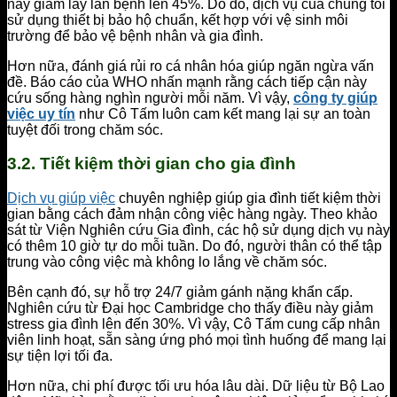
này giảm lây lan bệnh lên 45%. Do đó, dịch vụ của chúng tôi
sử dụng thiết bị bảo hộ chuẩn, kết hợp với vệ sinh môi
trường để bảo vệ bệnh nhân và gia đình.
Hơn nữa, đánh giá rủi ro cá nhân hóa giúp ngăn ngừa vấn
đề. Báo cáo của WHO nhấn mạnh rằng cách tiếp cận này
cứu sống hàng nghìn người mỗi năm. Vì vậy,
công ty giúp
việc uy tín
như Cô Tấm luôn cam kết mang lại sự an toàn
tuyệt đối trong chăm sóc.
3.2. Tiết kiệm thời gian cho gia đình
Dịch vụ giúp việc
chuyên nghiệp giúp gia đình tiết kiệm thời
gian bằng cách đảm nhận công việc hàng ngày. Theo khảo
sát từ Viện Nghiên cứu Gia đình, các hộ sử dụng dịch vụ này
có thêm 10 giờ tự do mỗi tuần. Do đó, người thân có thể tập
trung vào công việc mà không lo lắng về chăm sóc.
Bên cạnh đó, sự hỗ trợ 24/7 giảm gánh nặng khẩn cấp.
Nghiên cứu từ Đại học Cambridge cho thấy điều này giảm
stress gia đình lên đến 30%. Vì vậy, Cô Tấm cung cấp nhân
viên linh hoạt, sẵn sàng ứng phó mọi tình huống để mang lại
sự tiện lợi tối đa.
Hơn nữa, chi phí được tối ưu hóa lâu dài. Dữ liệu từ Bộ Lao