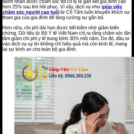
bệnh nhân được chăm sóc tốt có tỷ lệ gắn kết gia đình cao
hơn 25% sau khi hồi phục. Vì vậy, dịch vụ như
giúp việc
chăm sóc người cao tuổi
từ Cô Tấm luôn khuyến khích sự
tham gia của gia đình để tăng cường sự gắn bó.
Hơn nữa, chi phí dài hạn được tiết kiệm nhờ giảm biến
chứng. Dữ liệu từ Bộ Y tế Việt Nam chỉ ra rằng chăm sóc tận
tâm giảm chi phí y tế trung bình 30% mỗi năm. Do đó, đầu tư
vào dịch vụ uy tín không chỉ hiệu quả mà còn kinh tế, mang
lại sự bình an cho toàn bộ gia đình.