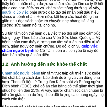
thấy bệnh nhân nhận được sự chăm sóc tận tâm có tỷ lệ hồi
phục cao hơn 30% so với chăm sóc thông thường. Vì vậy,
người giúp việc
phải được đào tạo để nhận biết dấu hiệu
stress ở bệnh nhân. Hơn nữa, kết hợp các hoạt động thư
giãn như đọc sách hoặc trò chuyện nhẹ nhàng sẽ tăng
cường sức mạnh nội tại cho họ.
Sự tận tâm còn thể hiện qua việc theo dõi sát sao cảm xúc
hàng ngày. Theo báo cáo của Viện Sức khỏe Quốc gia Mỹ,
bệnh nhân cảm thấy được quan tâm sẽ tuân thủ điều trị tốt
hơn, giảm nguy cơ biến chứng. Do đó, dịch vụ
giúp việc
chăm người bệnh
từ Cô Tấm luôn ưu tiên yếu tố này để
đảm bảo hiệu quả toàn diện.
1.2. Ảnh hưởng đến sức khỏe thể chất
Chăm sóc người bệnh
tận tâm trực tiếp cải thiện sức khỏe
thể chất bằng cách đảm bảo dinh dưỡng và vận động phù
hợp. Theo dữ liệu từ Trung tâm Kiểm soát và Phòng ngừa
Dịch bệnh (CDC), chế độ ăn cân bằng có thể giảm thời gian
phục hồi lên đến 25%. Vì vậy, người chăm sóc cần chuẩn bị
bữa ăn giàu dinh dưỡng, theo dõi lượng calo hàng ngày một
cách cẩn thận.