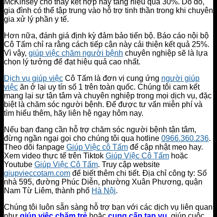
McKinsey cho thấy kết hợp này tăng hiệu quả 30%. Do đó,
gia đình có thể tập trung vào hỗ trợ tinh thần trong khi chuyên
gia xử lý phần y tế.
Hơn nữa, đánh giá định kỳ đảm bảo tiến bộ. Báo cáo nội bộ
Cô Tấm chỉ ra rằng cách tiếp cận này cải thiện kết quả 25%.
Vì vậy,
giúp việc chăm người bệnh
chuyên nghiệp sẽ là lựa
chọn lý tưởng để đạt hiệu quả cao nhất.
Dịch vụ giúp việc
Cô Tấm là đơn vị cung ứng
người giúp
việc
ăn ở lại uy tín số 1 trên toàn quốc. Chúng tôi cam kết
mang lại sự tận tâm và chuyên nghiệp trong mọi dịch vụ, đặc
biệt là chăm sóc người bệnh. Để được tư vấn miễn phí và
tìm hiểu thêm, hãy liên hệ ngay hôm nay.
Nếu bạn đang cần hỗ trợ chăm sóc người bệnh tận tâm,
đừng ngần ngại gọi cho chúng tôi qua hotline
0966.360.236
.
Theo dõi fanpage
Giúp Việc cô Tấm
để cập nhật mẹo hay.
Xem video thực tế trên Tiktok
Giúp Việc Cô Tấm
hoặc
Youtube
Giúp Việc Cô Tấm
. Truy cập website
giupvieccotam.com
để biết thêm chi tiết. Địa chỉ công ty: Số
nhà 595, đường Phúc Diễn, phường Xuân Phương, quận
Nam Từ Liêm, thành phố
Hà Nội
.
Chúng tôi luôn sẵn sàng hỗ trợ bạn với các dịch vụ liên quan
như
giúp việc chăm trẻ
hoặc
cung cấp tạp vụ
,
giúp cuộc