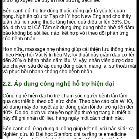
thường xuyên để duy trì môi trường sạch sẽ.
Bên cạnh đó, hỗ trợ dùng thuốc đúng giờ là yếu tố quan
trọng. Nghiên cứu từ Tạp chí Y học New England cho thấy
tuân thủ lịch uống thuốc tăng hiệu quả điều trị lên 35%. Do
đó, dịch vụ tại Cô Tấm sử dụng ứng dụng nhắc nhở để đảm
bảo không bỏ sót liều nào, kết hợp với theo dõi phản ứng
của bệnh nhân.
Hơn nữa, massage nhẹ nhàng giúp cải thiện lưu thông máu.
Theo Hiệp hội Vật lý trị liệu Mỹ, kỹ thuật này giảm đau cơ lên
đến 20% ở bệnh nhân nằm lâu. Vì vậy, nhân viên được đào
tạo chuyên sâu để áp dụng đúng cách, mang lại sự thoải mái
và phục hồi nhanh chóng cho bệnh nhân.
2.2. Áp dụng công nghệ hỗ trợ hiện đại
Công nghệ hiện đại hỗ trợ chăm sóc người bệnh tận tâm
qua các thiết bị theo dõi sức khỏe. Theo báo cáo của WHO,
sử dụng máy đo huyết áp tự động giảm lỗi đo lường lên đến
40%. Do đó, dịch vụ chuyên nghiệp thường trang bị thiết bị
này để ghi nhận dữ liệu hàng ngày một cách chính xác.
Bên cạnh đó, ứng dụng di động giúp kết nối với bác sĩ từ xa.
Nghiên cứu từ Đại học Stanford chỉ ra rằng telemedicine