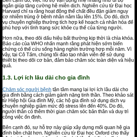
Bên cạnh đó, việc hỗ trợ vận động nhẹ nhàng như đi bộ
ngắn giúp tăng cường hệ miễn dịch. Nghiên cứu từ Đại học
Harvard chỉ ra rằng hoạt động thể chất đều đặn giảm nguy
cơ nhiễm trùng ở bệnh nhân nằm lâu lên 15%. Do đó, dịch
vụ chuyên nghiệp thường tích hợp kế hoạch cá nhân hóa để
phù hợp với tình trạng sức khỏe cụ thể của từng người.
Hơn nữa, theo dõi dấu hiệu bất thường kịp thời là chìa khóa.
Báo cáo của WHO nhấn mạnh rằng phát hiện sớm biến
chứng có thể cứu sống hàng nghìn trường hợp mỗi năm. Vì
vậy, tại Cô Tấm, chúng tôi đào tạo nhân viên để sử dụng
thiết bị theo dõi cơ bản, đảm bảo chăm sóc toàn diện và hiệu
quả.
1.3. Lợi ích lâu dài cho gia đình
Chăm sóc người bệnh
tận tâm mang lại lợi ích lâu dài cho
gia đình bằng cách giảm gánh nặng tinh thần. Theo khảo sát
từ Hiệp hội Gia đình Mỹ, các hộ gia đình sử dụng dịch vụ
chuyên nghiệp giảm mức độ stress lên đến 40%. Do đó,
người thân có thêm thời gian chăm sóc bản thân và duy trì
công việc ổn định.
Bên cạnh đó, sự hỗ trợ này giúp xây dựng mối quan hệ gia
đình bền chặt hơn. Nghiên cứu từ Đại học Oxford cho thấy