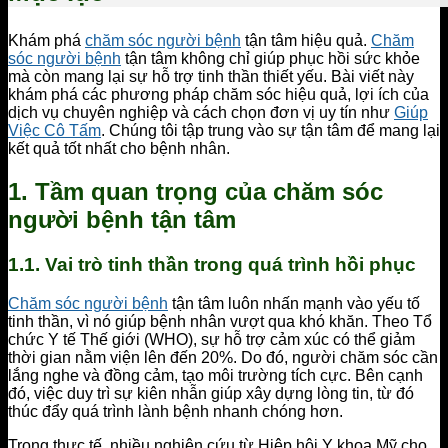
Khám phá
chăm sóc người bệnh
tận tâm hiệu quả.
Chăm
sóc người bệnh
tận tâm không chỉ giúp phục hồi sức khỏe
mà còn mang lại sự hỗ trợ tinh thần thiết yếu. Bài viết này
khám phá các phương pháp chăm sóc hiệu quả, lợi ích của
dịch vụ chuyên nghiệp và cách chọn đơn vị uy tín như
Giúp
Việc Cô Tấm
. Chúng tôi tập trung vào sự tận tâm để mang lại
kết quả tốt nhất cho bệnh nhân.
1. Tầm quan trọng của chăm sóc
người bệnh tận tâm
1.1. Vai trò tinh thần trong quá trình hồi phục
Chăm sóc người bệnh
tận tâm luôn nhấn mạnh vào yếu tố
tinh thần, vì nó giúp bệnh nhân vượt qua khó khăn. Theo Tổ
chức Y tế Thế giới (WHO), sự hỗ trợ cảm xúc có thể giảm
thời gian nằm viện lên đến 20%. Do đó, người chăm sóc cần
lắng nghe và đồng cảm, tạo môi trường tích cực. Bên cạnh
đó, việc duy trì sự kiên nhẫn giúp xây dựng lòng tin, từ đó
thúc đẩy quá trình lành bệnh nhanh chóng hơn.
Trong thực tế, nhiều nghiên cứu từ Hiệp hội Y khoa Mỹ cho