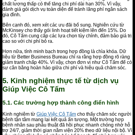
chất lượng thấp có thể tăng chi phí dài hạn 30%. Vì vậy,
đánh giá gói dịch vụ toàn diện để tránh lãng phí ngân sách
gia đình.
Bên cạnh đó, xem xét các ưu đãi bổ sung. Nghiên cứu từ
McKinsey cho thấy gói linh hoạt tiết kiệm lên đến 15%. Do
đó, Cô Tấm cung cấp các lựa chọn tùy chỉnh, đảm bảo giá trị
cao so với chi phí bỏ ra.
Hơn nữa, tính minh bạch trong hợp đồng là chìa khóa. Dữ
liệu từ Better Business Bureau chỉ ra rằng hợp đồng rõ ràng
giảm tranh chấp 40%. Vì vậy, chọn đơn vị như Cô Tấm để có
sự cân bằng hoàn hảo giữa chi phí và hiệu quả chăm sóc.
5. Kinh nghiệm thực tế từ dịch vụ
Giúp Việc Cô Tấm
5.1. Các trường hợp thành công điển hình
Kinh nghiệm từ
Giúp Việc Cô Tấm
cho thấy chăm sóc người
bệnh tận tâm mang lại kết quả ấn tượng. Một trường hợp
bệnh nhân sau phẫu thuật đã hồi phục nhanh chóng nhờ hỗ
trợ 24/7, giảm thời gian nằm viện 20% theo dữ liệu nội bộ. Vì