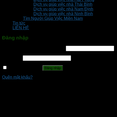
Dịch vụ giúp việc nhà Thái Bình
Dịch vụ giúp việc nhà Nam Định
Dịch vụ giúp việc nhà Ninh Bình
Tìm Người Giúp Việc Miền Nam
Tin tức
LIÊN HỆ
Đăng nhập
Tên tài khoản hoặc địa chỉ email
*
Mật khẩu
*
Ghi nhớ mật khẩu
Đăng nhập
Quên mật khẩu?