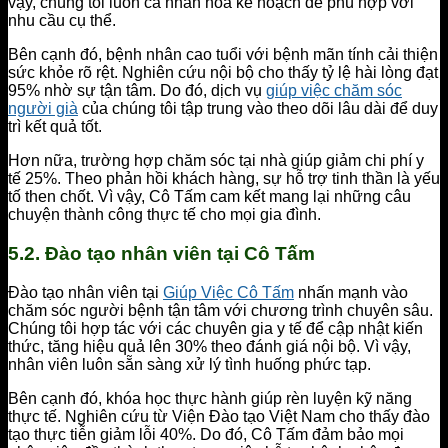
vậy, chúng tôi luôn cá nhân hóa kế hoạch để phù hợp với
nhu cầu cụ thể.
Bên cạnh đó, bệnh nhân cao tuổi với bệnh mãn tính cải thiện
sức khỏe rõ rệt. Nghiên cứu nội bộ cho thấy tỷ lệ hài lòng đạt
95% nhờ sự tận tâm. Do đó, dịch vụ
giúp việc chăm sóc
người già
của chúng tôi tập trung vào theo dõi lâu dài để duy
trì kết quả tốt.
Hơn nữa, trường hợp chăm sóc tại nhà giúp giảm chi phí y
tế 25%. Theo phản hồi khách hàng, sự hỗ trợ tinh thần là yếu
tố then chốt. Vì vậy, Cô Tấm cam kết mang lại những câu
chuyện thành công thực tế cho mọi gia đình.
5.2. Đào tạo nhân viên tại Cô Tấm
Đào tạo nhân viên tại
Giúp Việc Cô Tấm
nhấn mạnh vào
chăm sóc người bệnh tận tâm với chương trình chuyên sâu.
Chúng tôi hợp tác với các chuyên gia y tế để cập nhật kiến
thức, tăng hiệu quả lên 30% theo đánh giá nội bộ. Vì vậy,
nhân viên luôn sẵn sàng xử lý tình huống phức tạp.
Bên cạnh đó, khóa học thực hành giúp rèn luyện kỹ năng
thực tế. Nghiên cứu từ Viện Đào tạo Việt Nam cho thấy đào
tạo thực tiễn giảm lỗi 40%. Do đó, Cô Tấm đảm bảo mọi