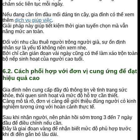
chăm sóc liên tục mỗi ngày.
Nếu đang cần tìm đầu mối đáng tin cậy, gia đình có thể xem
thêm
dịch vụ giúp việc
.
Giải pháp này giúp tiết kiệm thời gian tuyển chọn mà vẫn
nâng mức an toàn.
Đối với nhu cầu thuê người trông người già, sự ổn định
nhân sự là yếu tố không nên xem nhẹ.
Bởi chỉ cần gián đoạn vài ngày cũng có thể làm xáo trộn toàn
bộ nếp sinh hoạt của người cao tuổi.
6.2. Cách phối hợp với đơn vị cung ứng để đạt
hiệu quả cao
Gia đình nên cung cấp đầy đủ thông tin về tình trạng sức
khỏe, thói quen sinh hoạt và mức độ hỗ trợ cần thiết.
Càng mô tả rõ, đơn vị càng dễ giới thiệu đúng người có kinh
nghiệm tương ứng với hoàn cảnh thực tế.
Sau khi nhận người, nên phản hồi sớm trong 3 đến 7 ngày
đầu để điều chỉnh nếu cần.
Đây là giai đoạn vàng để nhận biết mức độ phù hợp trước
khi đi đến gắn bó lâu dài.