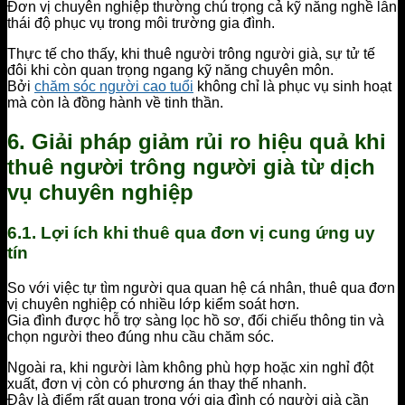
Đơn vị chuyên nghiệp thường chú trọng cả kỹ năng nghề lẫn
thái độ phục vụ trong môi trường gia đình.
Thực tế cho thấy, khi thuê người trông người già, sự tử tế
đôi khi còn quan trọng ngang kỹ năng chuyên môn.
Bởi
chăm sóc người cao tuổi
không chỉ là phục vụ sinh hoạt
mà còn là đồng hành về tinh thần.
6. Giải pháp giảm rủi ro hiệu quả khi
thuê người trông người già từ dịch
vụ chuyên nghiệp
6.1. Lợi ích khi thuê qua đơn vị cung ứng uy
tín
So với việc tự tìm người qua quan hệ cá nhân, thuê qua đơn
vị chuyên nghiệp có nhiều lớp kiểm soát hơn.
Gia đình được hỗ trợ sàng lọc hồ sơ, đối chiếu thông tin và
chọn người theo đúng nhu cầu chăm sóc.
Ngoài ra, khi người làm không phù hợp hoặc xin nghỉ đột
xuất, đơn vị còn có phương án thay thế nhanh.
Đây là điểm rất quan trọng với gia đình có người già cần