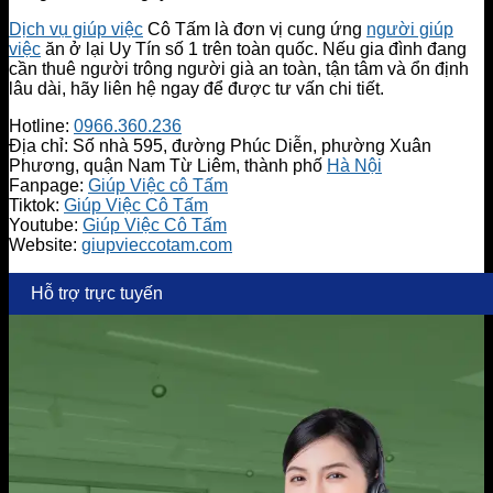
Dịch vụ giúp việc
Cô Tấm là đơn vị cung ứng
người giúp
việc
ăn ở lại Uy Tín số 1 trên toàn quốc. Nếu gia đình đang
cần thuê người trông người già an toàn, tận tâm và ổn định
lâu dài, hãy liên hệ ngay để được tư vấn chi tiết.
Hotline:
0966.360.236
Địa chỉ: Số nhà 595, đường Phúc Diễn, phường Xuân
Phương, quận Nam Từ Liêm, thành phố
Hà Nội
Fanpage:
Giúp Việc cô Tấm
Tiktok:
Giúp Việc Cô Tấm
Youtube:
Giúp Việc Cô Tấm
Website:
giupvieccotam.com
Hỗ trợ trực tuyến