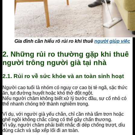
Gia đình cần hiểu rõ rủi ro khi thuê
người giúp việc
2. Những rủi ro thường gặp khi thuê
người trông người già tại nhà
2.1. Rủi ro về sức khỏe và an toàn sinh hoạt
Người cao tuổi là nhóm có nguy cơ cao bị té ngã, sặc thức
ăn, tụt đường huyết hoặc khó thở đột ngột.
Nếu người chăm không biết xử lý bước đầu, sự cố nhỏ có
thể nhanh chóng trở thành nghiêm trọng.
Ví dụ, với người già yếu chân, chỉ cần nhà tắm trơn hoặc
ghế ngồi không chắc cũng có thể gây chấn thương.
Vì vậy, người chăm phải biết nhắc đi dép chống trượt, dìu
đúng cách và sắp xếp lối đi an toàn.