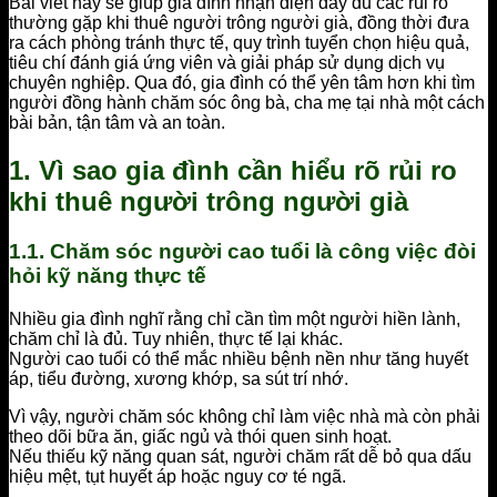
Bài viết này sẽ giúp gia đình nhận diện đầy đủ các rủi ro
thường gặp khi thuê người trông người già, đồng thời đưa
ra cách phòng tránh thực tế, quy trình tuyển chọn hiệu quả,
tiêu chí đánh giá ứng viên và giải pháp sử dụng dịch vụ
chuyên nghiệp. Qua đó, gia đình có thể yên tâm hơn khi tìm
người đồng hành chăm sóc ông bà, cha mẹ tại nhà một cách
bài bản, tận tâm và an toàn.
1. Vì sao gia đình cần hiểu rõ rủi ro
khi thuê người trông người già
1.1. Chăm sóc người cao tuổi là công việc đòi
hỏi kỹ năng thực tế
Nhiều gia đình nghĩ rằng chỉ cần tìm một người hiền lành,
chăm chỉ là đủ. Tuy nhiên, thực tế lại khác.
Người cao tuổi có thể mắc nhiều bệnh nền như tăng huyết
áp, tiểu đường, xương khớp, sa sút trí nhớ.
Vì vậy, người chăm sóc không chỉ làm việc nhà mà còn phải
theo dõi bữa ăn, giấc ngủ và thói quen sinh hoạt.
Nếu thiếu kỹ năng quan sát, người chăm rất dễ bỏ qua dấu
hiệu mệt, tụt huyết áp hoặc nguy cơ té ngã.