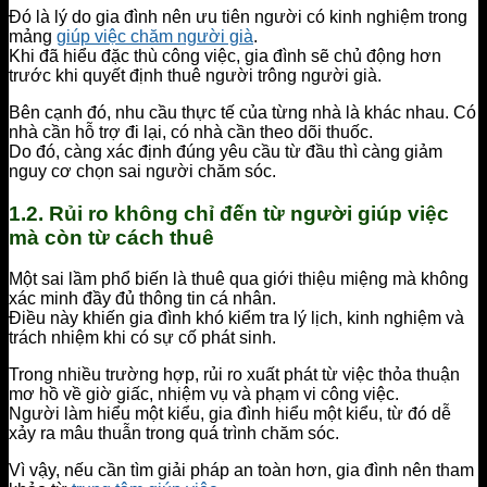
Đó là lý do gia đình nên ưu tiên người có kinh nghiệm trong
mảng
giúp việc chăm người già
.
Khi đã hiểu đặc thù công việc, gia đình sẽ chủ động hơn
trước khi quyết định thuê người trông người già.
Bên cạnh đó, nhu cầu thực tế của từng nhà là khác nhau. Có
nhà cần hỗ trợ đi lại, có nhà cần theo dõi thuốc.
Do đó, càng xác định đúng yêu cầu từ đầu thì càng giảm
nguy cơ chọn sai người chăm sóc.
1.2. Rủi ro không chỉ đến từ người giúp việc
mà còn từ cách thuê
Một sai lầm phổ biến là thuê qua giới thiệu miệng mà không
xác minh đầy đủ thông tin cá nhân.
Điều này khiến gia đình khó kiểm tra lý lịch, kinh nghiệm và
trách nhiệm khi có sự cố phát sinh.
Trong nhiều trường hợp, rủi ro xuất phát từ việc thỏa thuận
mơ hồ về giờ giấc, nhiệm vụ và phạm vi công việc.
Người làm hiểu một kiểu, gia đình hiểu một kiểu, từ đó dễ
xảy ra mâu thuẫn trong quá trình chăm sóc.
Vì vậy, nếu cần tìm giải pháp an toàn hơn, gia đình nên tham