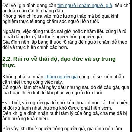
Đối với gia đình đang cần
tìm người chăm người già
, tiêu chí
an toàn cần đặt lên hàng đầu.
Không nên chỉ dựa vào mức lương thấp mà bỏ qua kinh
nghiệm thực tế trong chăm sóc người lớn tuổi.
Ngoài ra, việc dùng thuốc sai giờ hoặc nhầm liều cũng là rủi
ro rất đáng lưu ý khi thuê người trông người già.
Gia đình nên lập bảng thuốc rõ ràng để người chăm dễ theo
dõi và thực hiện chính xác hơn.
2.2. Rủi ro về thái độ, đạo đức và sự trung
thực
Không phải ai nhận
chăm người già
cũng có sự kiên nhẫn
cần thiết trong công việc này.
Có người làm tốt vài ngày đầu nhưng sau đó dễ cáu gắt, qua
loa hoặc thiếu tinh tế khi phục vụ người lớn tuổi.
Đặc biệt, với người già trí nhớ kém hoặc ít nói, các biểu hiện
bị đối xử lạnh nhạt thường khó được phát hiện sớm.
Đến khi gia đình nhận ra thì tâm lý của ông bà, cha mẹ đã bị
ảnh hưởng khá nhiều.
Bởi vậy, khi thuê người trông người già, gia đình nên làm