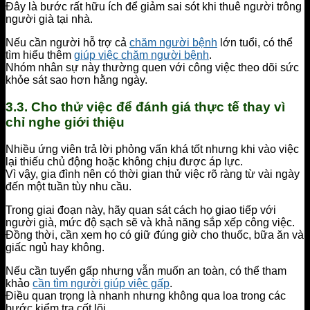
Đây là bước rất hữu ích để giảm sai sót khi thuê người trông
người già tại nhà.
Nếu cần người hỗ trợ cả
chăm người bệnh
lớn tuổi, có thể
tìm hiểu thêm
giúp việc chăm người bệnh
.
Nhóm nhân sự này thường quen với công việc theo dõi sức
khỏe sát sao hơn hằng ngày.
3.3. Cho thử việc để đánh giá thực tế thay vì
chỉ nghe giới thiệu
Nhiều ứng viên trả lời phỏng vấn khá tốt nhưng khi vào việc
lại thiếu chủ động hoặc không chịu được áp lực.
Vì vậy, gia đình nên có thời gian thử việc rõ ràng từ vài ngày
đến một tuần tùy nhu cầu.
Trong giai đoạn này, hãy quan sát cách họ giao tiếp với
người già, mức độ sạch sẽ và khả năng sắp xếp công việc.
Đồng thời, cần xem họ có giữ đúng giờ cho thuốc, bữa ăn và
giấc ngủ hay không.
Nếu cần tuyển gấp nhưng vẫn muốn an toàn, có thể tham
khảo
cần tìm người giúp việc gấp
.
Điều quan trọng là nhanh nhưng không qua loa trong các
bước kiểm tra cốt lõi.