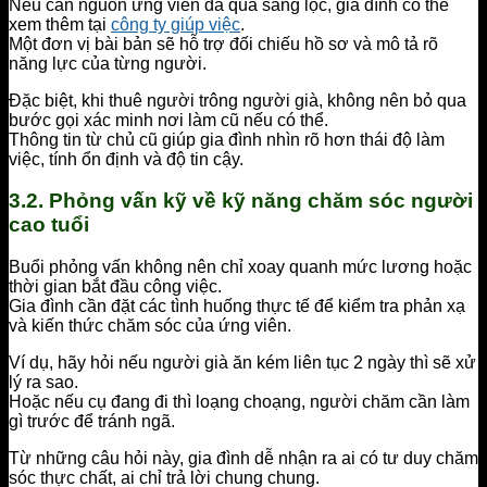
Nếu cần nguồn ứng viên đã qua sàng lọc, gia đình có thể
xem thêm tại
công ty giúp việc
.
Một đơn vị bài bản sẽ hỗ trợ đối chiếu hồ sơ và mô tả rõ
năng lực của từng người.
Đặc biệt, khi thuê người trông người già, không nên bỏ qua
bước gọi xác minh nơi làm cũ nếu có thể.
Thông tin từ chủ cũ giúp gia đình nhìn rõ hơn thái độ làm
việc, tính ổn định và độ tin cậy.
3.2. Phỏng vấn kỹ về kỹ năng chăm sóc người
cao tuổi
Buổi phỏng vấn không nên chỉ xoay quanh mức lương hoặc
thời gian bắt đầu công việc.
Gia đình cần đặt các tình huống thực tế để kiểm tra phản xạ
và kiến thức chăm sóc của ứng viên.
Ví dụ, hãy hỏi nếu người già ăn kém liên tục 2 ngày thì sẽ xử
lý ra sao.
Hoặc nếu cụ đang đi thì loạng choạng, người chăm cần làm
gì trước để tránh ngã.
Từ những câu hỏi này, gia đình dễ nhận ra ai có tư duy chăm
sóc thực chất, ai chỉ trả lời chung chung.