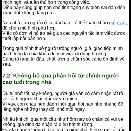
thích nghi và tuân thủ hơn trong công việc.
Điều này cũng giúp hạn chế tình trạng suy diễn sai dẫn đến
xung đột không đáng có.
Nếu nhà cần người ở lại dài hạn, có thể tham khảo
giúp việc
để chọn mô hình phù hợp.
Việc có đơn vị hỗ trợ sẽ giúp các nguyên tắc làm việc được
thiết lập bài bản hơn.
Trong quá trình thuê người trông người già, giao tiếp minh
bạch luôn là chìa khóa để mọi việc đi đúng hướng.
Càng rõ ràng từ đầu, chất lượng chăm sóc càng ổn định về
sau.
7.2. Không bỏ qua phản hồi từ chính người
cao tuổi trong nhà
Dù trí nhớ tốt hay không, người già vẫn có cảm nhận rất rõ
về cách người khác đối xử với mình.
Vì vậy, con cháu nên dành thời gian hỏi han nhẹ nhàng để
lắng nghe những thay đổi nhỏ mỗi ngày.
Nhiều khi chỉ qua một câu như hôm nay cô chăm có vui vẻ
không, gia đình đã nhận ra điều bất thường.
Đây là nguồn thông tin rất giá trị giúp phát hiện sớm các rủi