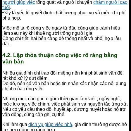
người giúp việc
tổng quát và người chuyên
chăm người cao
tuổi
.
Đây là yếu tố quyết định chất lượng phục vụ và mức chi phí
phù hợp.
Việc mô tả rõ công việc ngay từ đầu cũng giúp tránh hiểu
lầm sau này khi thuê người trông người già.
Càng chi tiết, hai bên càng dễ thống nhất và phối hợp lâu
dài.
4.2. Lập thỏa thuận công việc rõ ràng bằng
văn bản
Nhiều gia đình chỉ trao đổi miệng nên khi phát sinh vấn đề
rất khó xử lý dứt điểm.
Do đó, nên có văn bản hoặc tin nhắn xác nhận các nội dung
chính của công việc.
Những mục cần ghi rõ gồm thời gian làm việc, ngày nghỉ,
mức lương, việc chính, việc phát sinh và nguyên tắc ứng xử.
Nếu có yêu cầu theo dõi huyết áp, đường huyết hoặc hỗ trợ
vận động, cũng cần ghi cụ thể.
Khi làm qua
dịch vụ giúp việc nhà
, gia đình thường được hỗ
trợ hợp đồng rõ ràng hơn.