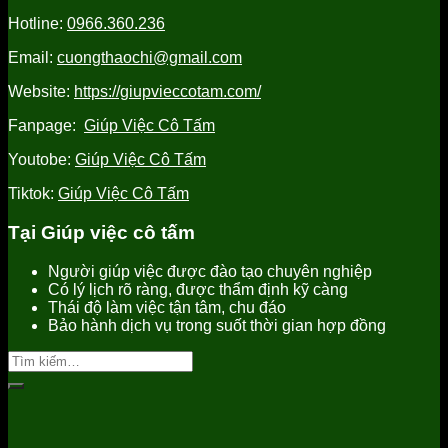
Yên
tín,
uy
Hotline:
0966.360.236
uy
chất
tín
tín
lượng
Email:
cuongthaochi@gmail.com
tốt
nhất
Website:
https://giupvieccotam.com/
Fanpage:
Giúp Việc Cô Tấm
Youtobe:
Giúp Việc Cô Tấm
Tiktok:
Giúp Việc Cô Tấm
Tại Giúp việc cô tấm
Người giúp việc được đào tạo chuyên nghiệp
Có lý lịch rõ ràng, được thẩm định kỹ càng
Thái độ làm việc tận tâm, chu đáo
Bảo hành dịch vụ trong suốt thời gian hợp đồng
Tìm
kiếm: