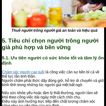
Thuê người trông người già an toàn và hiệu quả
5. Tiêu chí chọn người trông người
già phù hợp và bền vững
5.1. Ưu tiên người có sức khỏe tốt và tâm lý ổn
định
Chăm sóc người cao tuổi
là công việc cần sự bền bỉ cả về
thể lực lẫn tinh thần.
Người chăm phải thức dậy đúng giờ, hỗ trợ di chuyển và giữ
bình tĩnh trong những lúc người già mệt bất ngờ.
Nếu sức khỏe yếu hoặc tâm lý thất thường, người làm sẽ
khó theo công việc dài ngày một cách chỉn chu.
Điều này ảnh hưởng trực tiếp đến chất lượng chăm sóc
cũng như sự yên tâm của gia đình.