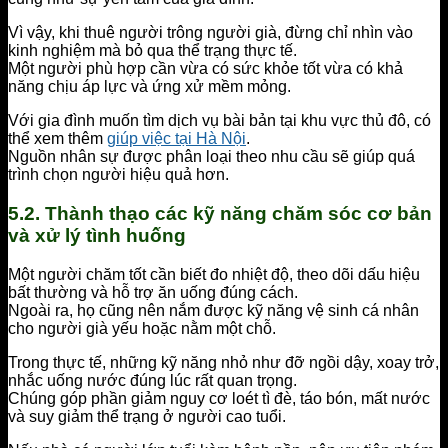
Vì vậy, khi thuê người trông người già, đừng chỉ nhìn vào
kinh nghiệm mà bỏ qua thể trạng thực tế.
Một người phù hợp cần vừa có sức khỏe tốt vừa có khả
năng chịu áp lực và ứng xử mềm mỏng.
Với gia đình muốn tìm dịch vụ bài bản tại khu vực thủ đô, có
thể xem thêm
giúp việc tại Hà Nội
.
Nguồn nhân sự được phân loại theo nhu cầu sẽ giúp quá
trình chọn người hiệu quả hơn.
5.2. Thành thạo các kỹ năng chăm sóc cơ bản
và xử lý tình huống
Một người chăm tốt cần biết đo nhiệt độ, theo dõi dấu hiệu
bất thường và hỗ trợ ăn uống đúng cách.
Ngoài ra, họ cũng nên nắm được kỹ năng vệ sinh cá nhân
cho người già yếu hoặc nằm một chỗ.
Trong thực tế, những kỹ năng nhỏ như đỡ ngồi dậy, xoay trở,
nhắc uống nước đúng lúc rất quan trọng.
Chúng góp phần giảm nguy cơ loét tì đè, táo bón, mất nước
và suy giảm thể trạng ở người cao tuổi.