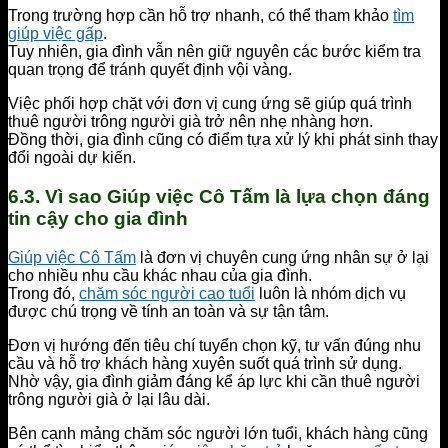
Trong trường hợp cần hỗ trợ nhanh, có thể tham khảo
tìm
giúp việc gấp
.
Tuy nhiên, gia đình vẫn nên giữ nguyên các bước kiểm tra
quan trọng để tránh quyết định vội vàng.
Việc phối hợp chặt với đơn vị cung ứng sẽ giúp quá trình
thuê người trông người già trở nên nhẹ nhàng hơn.
Đồng thời, gia đình cũng có điểm tựa xử lý khi phát sinh thay
đổi ngoài dự kiến.
6.3. Vì sao Giúp việc Cô Tấm là lựa chọn đáng
tin cậy cho gia đình
Giúp việc Cô Tấm
là đơn vị chuyên cung ứng nhân sự ở lại
cho nhiều nhu cầu khác nhau của gia đình.
Trong đó,
chăm sóc người cao tuổi
luôn là nhóm dịch vụ
được chú trọng về tính an toàn và sự tận tâm.
Đơn vị hướng đến tiêu chí tuyển chọn kỹ, tư vấn đúng nhu
cầu và hỗ trợ khách hàng xuyên suốt quá trình sử dụng.
Nhờ vậy, gia đình giảm đáng kể áp lực khi cần thuê người
trông người già ở lại lâu dài.
Bên cạnh mảng chăm sóc người lớn tuổi, khách hàng cũng