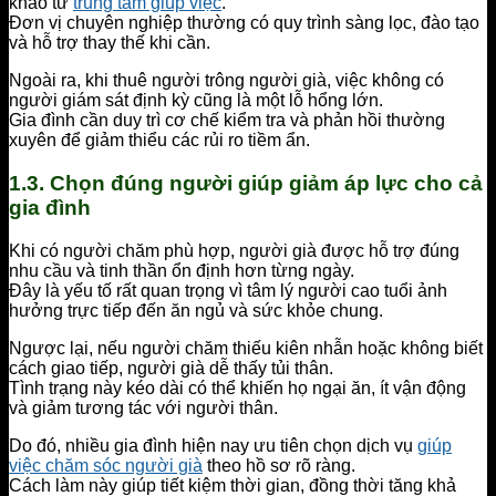
khảo từ
trung tâm giúp việc
.
Đơn vị chuyên nghiệp thường có quy trình sàng lọc, đào tạo
và hỗ trợ thay thế khi cần.
Ngoài ra, khi thuê người trông người già, việc không có
người giám sát định kỳ cũng là một lỗ hổng lớn.
Gia đình cần duy trì cơ chế kiểm tra và phản hồi thường
xuyên để giảm thiểu các rủi ro tiềm ẩn.
1.3. Chọn đúng người giúp giảm áp lực cho cả
gia đình
Khi có người chăm phù hợp, người già được hỗ trợ đúng
nhu cầu và tinh thần ổn định hơn từng ngày.
Đây là yếu tố rất quan trọng vì tâm lý người cao tuổi ảnh
hưởng trực tiếp đến ăn ngủ và sức khỏe chung.
Ngược lại, nếu người chăm thiếu kiên nhẫn hoặc không biết
cách giao tiếp, người già dễ thấy tủi thân.
Tình trạng này kéo dài có thể khiến họ ngại ăn, ít vận động
và giảm tương tác với người thân.
Do đó, nhiều gia đình hiện nay ưu tiên chọn dịch vụ
giúp
việc chăm sóc người già
theo hồ sơ rõ ràng.
Cách làm này giúp tiết kiệm thời gian, đồng thời tăng khả