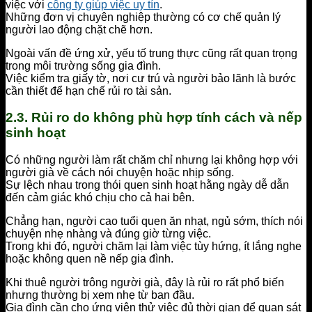
việc với
công ty giúp việc uy tín
.
Những đơn vị chuyên nghiệp thường có cơ chế quản lý
người lao động chặt chẽ hơn.
Ngoài vấn đề ứng xử, yếu tố trung thực cũng rất quan trọng
trong môi trường sống gia đình.
Việc kiểm tra giấy tờ, nơi cư trú và người bảo lãnh là bước
cần thiết để hạn chế rủi ro tài sản.
2.3. Rủi ro do không phù hợp tính cách và nếp
sinh hoạt
Có những người làm rất chăm chỉ nhưng lại không hợp với
người già về cách nói chuyện hoặc nhịp sống.
Sự lệch nhau trong thói quen sinh hoạt hằng ngày dễ dẫn
đến cảm giác khó chịu cho cả hai bên.
Chẳng hạn, người cao tuổi quen ăn nhạt, ngủ sớm, thích nói
chuyện nhẹ nhàng và đúng giờ từng việc.
Trong khi đó, người chăm lại làm việc tùy hứng, ít lắng nghe
hoặc không quen nề nếp gia đình.
Khi thuê người trông người già, đây là rủi ro rất phổ biến
nhưng thường bị xem nhẹ từ ban đầu.
Gia đình cần cho ứng viên thử việc đủ thời gian để quan sát