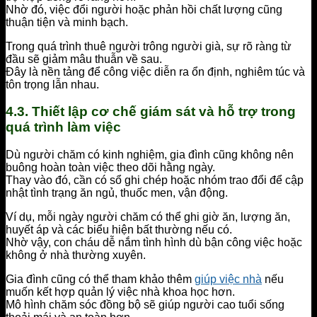
Nhờ đó, việc đổi người hoặc phản hồi chất lượng cũng
thuận tiện và minh bạch.
Trong quá trình thuê người trông người già, sự rõ ràng từ
đầu sẽ giảm mâu thuẫn về sau.
Đây là nền tảng để công việc diễn ra ổn định, nghiêm túc và
tôn trọng lẫn nhau.
4.3. Thiết lập cơ chế giám sát và hỗ trợ trong
quá trình làm việc
Dù người chăm có kinh nghiệm, gia đình cũng không nên
buông hoàn toàn việc theo dõi hằng ngày.
Thay vào đó, cần có sổ ghi chép hoặc nhóm trao đổi để cập
nhật tình trạng ăn ngủ, thuốc men, vận động.
Ví dụ, mỗi ngày người chăm có thể ghi giờ ăn, lượng ăn,
huyết áp và các biểu hiện bất thường nếu có.
Nhờ vậy, con cháu dễ nắm tình hình dù bận công việc hoặc
không ở nhà thường xuyên.
Gia đình cũng có thể tham khảo thêm
giúp việc nhà
nếu
muốn kết hợp quản lý việc nhà khoa học hơn.
Mô hình chăm sóc đồng bộ sẽ giúp người cao tuổi sống