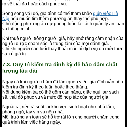
ro về thái độ hoặc cách phục vụ.
Song song với đó, gia đình có thể tham khảo
giúp việc Hà
Nội
nếu muốn tìm thêm phương án thay thế phù hợp.
Chủ động phương án dự phòng luôn là cách quản lý an toàn
và thông minh.
Khi thuê người trông người già, hãy nhớ rằng cảm nhận của
người được chăm sóc là trung tâm của mọi đánh giá.
Chỉ khi người cao tuổi thấy thoải mái thì dịch vụ đó mới thực
sự có giá trị.
7.3. Duy trì kiểm tra định kỳ để bảo đảm chất
lượng lâu dài
Ngay cả khi người chăm đã làm quen việc, gia đình vẫn nên
kiểm tra định kỳ theo tuần hoặc theo tháng.
Nội dung kiểm tra có thể gồm cân nặng, giấc ngủ, sự sạch
sẽ, thái độ phục vụ và mức độ hợp tác của người già.
Ngoài ra, nên rà soát lại khu vực sinh hoạt như nhà tắm,
phòng ngủ, tay vịn và nền nhà.
Môi trường an toàn sẽ hỗ trợ rất lớn cho người chăm trong
quá trình làm việc hằng ngày.