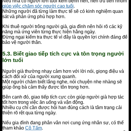
Nếu nhà có người lớn tuổi kèm bệnh nền, nên ưu tiên nhóm
giúp việc chăm sóc người cao tuổi
.
Những người đã từng làm thực tế sẽ có kinh nghiệm quan
sát và phản ứng phù hợp hơn.
Khi thuê người trông người già, gia đình nên hỏi rõ các kỹ
năng mà ứng viên từng thực hiện hằng ngày.
Đừng ngại kiểm tra thực tế vì đây là quyền lợi chính đáng để
bảo vệ người thân.
5.3. Biết giao tiếp tích cực và tôn trọng người
lớn tuổi
Người già thường nhạy cảm hơn với lời nói, giọng điệu và
cách đối xử của người xung quanh.
Một người chăm biết lắng nghe, nói chuyện nhẹ nhàng sẽ
giúp ông bà cảm thấy được tôn trọng hơn.
Bên cạnh đó, giao tiếp tích cực còn giúp người già hợp tác
tốt hơn trong việc ăn uống và vận động.
Nhiều cụ chỉ cần được hỏi han đúng cách là tâm trạng cải
thiện rõ rệt qua từng ngày.
Nếu gia đình đang phân vân nơi cung ứng nhân sự, có thể
tham khảo
Cô Tấm
.