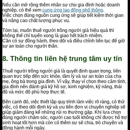
Nếu cần mở rộng thêm nhân sự cho gia đình hoặc doanh
nghiệp, có thể xem
cung ứng lao động phổ thông
.
Việc chọn đúng nguồn cung ứng sẽ giúp tiết kiệm thời gian
và nâng cao chất lượng phục vụ.
Tóm lại, muốn thuê người trông người già hiệu quả thì
không thể chỉ tuyển xong là giao hết trách nhiệm.
Cần có sự đồng hành, theo dõi và điều chỉnh liên tục để giữ
sự an toàn cho người thân.
8. Thông tin liên hệ trung tâm uy tín
Thuê người trông người già là quyết định quan trọng, liên
quan trực tiếp đến sức khỏe, tâm lý và sự an toàn của cha
mẹ, ông bà trong gia đình. Vì vậy, thay vì chọn theo cảm tính,
gia đình nên đánh giá kỹ hồ sơ, kinh nghiệm, kỹ năng, thái
độ và mức độ phù hợp thực tế.
Bên cạnh đó, việc thiết lập quy trình làm việc rõ ràng, có thử
việc, có theo dõi định kỳ và ưu tiên đơn vị chuyên nghiệp sẽ
giúp giảm đáng kể những rủi ro thường gặp. Khi lựa chọn
đúng người chăm sóc, người cao tuổi không chỉ được hỗ trợ
sinh hoạt tốt hơn mà còn có thêm sự sẻ chia, trò chuyện và
đồng hành mỗi ngày.