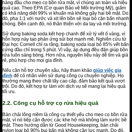
hàng đầu cho mẹo cọ bồn rửa mặt, vì chúng an toàn và hiệu
quả cao. Theo EPA (Cơ quan Bảo vệ Môi trường Mỹ), giấm
có khả năng diệt 99% vi khuẩn mà không gây hại bề mặt. Do
đó, pha 1:1 với nước và xịt lên bồn sẽ loại bỏ cặn bẩn nhanh
chóng. Bên cạnh đó, nó thân thiện với da tay và môi trường.
Sử dụng baking soda kết hợp chanh để xử lý vết ố vàng, vì
hỗn hợp này tạo phản ứng sủi bọt mạnh mẽ. Nghiên cứu từ
Đại học Cornell chỉ ra rằng, baking soda loại bỏ 85% vết bẩn
cứng đầu chỉ trong 5 phút. Vì vậy, áp dụng đều đặn giúp bồn
rửa luôn sáng bóng. Hơn nữa, nguyên liệu này dễ tìm và giá
rẻ, phù hợp cho mọi gia đình.
Nếu cần hỗ trợ chuyên sâu, hãy tham khảo
giúp việc gia
đình
để có nhân viên sử dụng công cụ chuyên nghiệp. Họ
thường mang theo chất tẩy cao cấp, đảm bảo kết quả vượt
trội. Do đó, kết hợp tự làm với dịch vụ sẽ mang lại hiệu quả
tối ưu.
2.2. Công cụ hỗ trợ cọ rửa hiệu quả
Bàn chải lông mềm là công cụ thiết yếu cho mẹo cọ bồn rửa
mặt, vì nó tiếp cận được các khe hở mà không làm xước bề
mặt. Theo hướng dẫn từ Good Housekeeping, bàn chải
nylon loại bỏ 90% bụi bẩn mà không cần lực mạnh. Do đó,