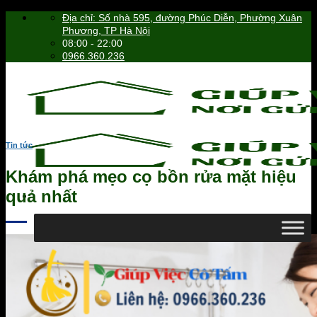
Skip
Địa chỉ: Số nhà 595, đường Phúc Diễn, Phường Xuân
to
Phương, TP Hà Nội
content
08:00 - 22:00
0966.360.236
Tin tức
Khám phá mẹo cọ bồn rửa mặt hiệu
quả nhất
0966.360.236
Tìm
kiếm: