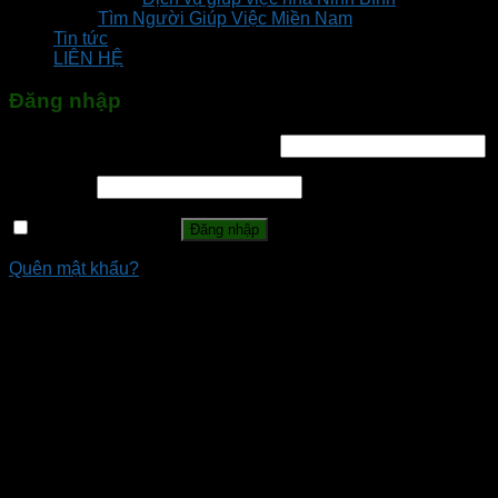
Tìm Người Giúp Việc Miền Nam
Tin tức
LIÊN HỆ
Đăng nhập
Tên tài khoản hoặc địa chỉ email
*
Mật khẩu
*
Ghi nhớ mật khẩu
Đăng nhập
Quên mật khẩu?