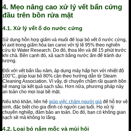
4. Mẹo nâng cao xử lý vết bẩn cứng
đầu trên bồn rửa mặt
4.1. Xử lý vết ố do nước cứng
Sử dụng hỗn hợp giấm và muối để loại bỏ vết ố nước cứng,
vì axit trong giấm hòa tan canxi với tỷ lệ 95% theo nghiên
cứu từ Water Research. Do đó, thoa lên và để 15 phút trước
khi chà. Bên cạnh đó, xả sạch bằng nước ấm để tránh dư
lượng.
Đối với vết bẩn lâu năm, áp dụng máy hấp hơi với nhiệt độ
100°C, giúp loại bỏ 80% cặn theo hướng dẫn từ Steam
Cleaning Association. Vì vậy, di chuyển chậm rãi quanh bồn
sẽ mang lại kết quả sạch sâu. Hơn nữa, phương pháp này
an toàn cho mọi loại bề mặt.
Nếu khó khăn, liên hệ
giúp việc chăm người già
để hỗ trợ vệ
sinh, đặc biệt cho gia đình có người cao tuổi. Họ xử lý
chuyên nghiệp, đảm bảo an toàn. Do đó, bạn có không gian
sạch sẽ mà không lo lắng.
4.2. Loại bỏ nấm mốc và mùi hôi