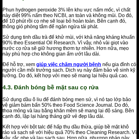
Phun hydrogen peroxide 3% lên khu vực nấm mốc, vì chất
này diệt 99% nấm theo NCBI, an toàn và không mùi. Do đó,
để 10 phút rồi cọ nhẹ sẽ loại bỏ hoàn toàn. Bên cạnh đó,
thông gió phòng tắm để ngăn ngừa tái phát.
Sử dụng tinh dầu trà để khử mùi, với khả năng kháng khuẩn
90% theo Essential Oil Research. Vì vậy, nhỏ vài giọt vào
nước cọ rửa sẽ giữ hương thơm tự nhiên. Hơn nữa, mẹo
này phù hợp cho không gian ẩm ướt lâu dài.
Để hỗ trợ, xem
giúp việc chăm người bệnh
nếu gia đình có
người cần môi trường sạch. Dịch vụ này đảm bảo vệ sinh kỹ
lưỡng. Do đó, kết hợp với mẹo sẽ mang lại hiệu quả cao.
4.3. Đánh bóng bề mặt sau cọ rửa
Sử dụng dầu ô liu để đánh bóng men sứ, vì nó tạo lớp bảo
vệ giảm bám bẩn 50% theo Food Science Journal. Do đó,
thoa mỏng và lau bằng khăn mềm sẽ mang lại độ sáng. Bên
cạnh đó, lặp lại hàng tháng giữ vẻ đẹp lâu dài.
Kết hợp với bột talc để hấp thụ dầu thừa, giúp bề mặt khô
ráo và sạch sẽ với hiệu quả 70% theo Cleaning Research. Vì
vậy, rắc nhẹ và lau sạch sau. Hơn nữa, phương pháp này