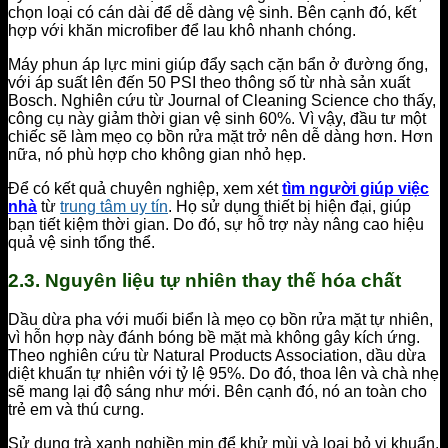
chọn loại có cán dài để dễ dàng vệ sinh. Bên cạnh đó, kết
hợp với khăn microfiber để lau khô nhanh chóng.
Máy phun áp lực mini giúp đẩy sạch cặn bẩn ở đường ống,
với áp suất lên đến 50 PSI theo thông số từ nhà sản xuất
Bosch. Nghiên cứu từ Journal of Cleaning Science cho thấy,
công cụ này giảm thời gian vệ sinh 60%. Vì vậy, đầu tư một
chiếc sẽ làm mẹo cọ bồn rửa mặt trở nên dễ dàng hơn. Hơn
nữa, nó phù hợp cho không gian nhỏ hẹp.
Để có kết quả chuyên nghiệp, xem xét
tìm người giúp việc
nhà
từ
trung tâm uy tín
. Họ sử dụng thiết bị hiện đại, giúp
bạn tiết kiệm thời gian. Do đó, sự hỗ trợ này nâng cao hiệu
quả vệ sinh tổng thể.
2.3. Nguyên liệu tự nhiên thay thế hóa chất
Dầu dừa pha với muối biển là mẹo cọ bồn rửa mặt tự nhiên,
vì hỗn hợp này đánh bóng bề mặt mà không gây kích ứng.
Theo nghiên cứu từ Natural Products Association, dầu dừa
diệt khuẩn tự nhiên với tỷ lệ 95%. Do đó, thoa lên và chà nhẹ
sẽ mang lại độ sáng như mới. Bên cạnh đó, nó an toàn cho
trẻ em và thú cưng.
Sử dụng trà xanh nghiền mịn để khử mùi và loại bỏ vi khuẩn,