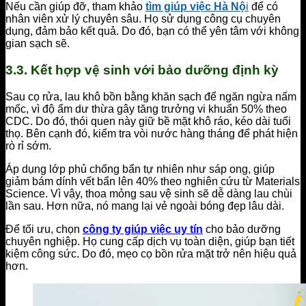
Nếu cần giúp đỡ, tham khảo
tìm giúp việc Hà Nộ
i
để có
nhân viên xử lý chuyên sâu. Họ sử dụng công cụ chuyên
dụng, đảm bảo kết quả. Do đó, bạn có thể yên tâm với không
gian sạch sẽ.
3.3. Kết hợp vệ sinh với bảo dưỡng định kỳ
Sau cọ rửa, lau khô bồn bằng khăn sạch để ngăn ngừa nấm
mốc, vì độ ẩm dư thừa gây tăng trưởng vi khuẩn 50% theo
CDC. Do đó, thói quen này giữ bề mặt khô ráo, kéo dài tuổi
thọ. Bên cạnh đó, kiểm tra vòi nước hàng tháng để phát hiện
rò rỉ sớm.
Áp dụng lớp phủ chống bẩn tự nhiên như sáp ong, giúp
giảm bám dính vết bẩn lên 40% theo nghiên cứu từ Materials
Science. Vì vậy, thoa mỏng sau vệ sinh sẽ dễ dàng lau chùi
lần sau. Hơn nữa, nó mang lại vẻ ngoài bóng đẹp lâu dài.
Để tối ưu, chọn
công ty giúp việc uy tín
cho bảo dưỡng
chuyên nghiệp. Họ cung cấp dịch vụ toàn diện, giúp bạn tiết
kiệm công sức. Do đó, mẹo cọ bồn rửa mặt trở nên hiệu quả
hơn.