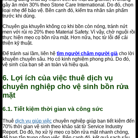
gây ăn mòn 30% theo Stone Care International. Do đó, chọn
loại nhẹ để bảo vệ. Bên cạnh đó, kiểm tra nhãn sản phẩm
trước khi dùng.
Chuyên gia khuyên không cọ khi bồn còn nóng, tránh nứt
men với rủi ro 20% theo Material Safety. Vì vậy, chờ nguội rồi
thực hiện mẹo cọ bồn rửa mặt. Hơn nữa, học từ lỗi để cải
thiện kỹ thuật.
Để tránh sai lầm, liên hệ
tìm người chăm người già
cho lời
khuyên chuyên sâu. Họ có kinh nghiệm phong phú. Do đó,
vệ sinh của bạn sẽ an toàn và hiệu quả.
6. Lợi ích của việc thuê dịch vụ
chuyên nghiệp cho vệ sinh bồn rửa
mặt
6.1. Tiết kiệm thời gian và công sức
Thuê
dịch vụ giúp việc
chuyên nghiệp giúp bạn tiết kiệm đến
70% thời gian vệ sinh theo khảo sát từ Service Industry
Report. Do đó, họ xử lý mẹo cọ bồn rửa mặt nhanh chóng,
để bạn tập trung công việc. Bên cạnh đó, kết quả sạch sâu