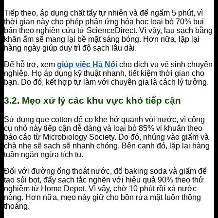
Tiếp theo, áp dụng chất tẩy tự nhiên và để ngấm 5 phút, vì
thời gian này cho phép phản ứng hóa học loại bỏ 70% bụi
bẩn theo nghiên cứu từ ScienceDirect. Vì vậy, lau sạch bằng
khăn ẩm sẽ mang lại bề mặt sáng bóng. Hơn nữa, lặp lại
hàng ngày giúp duy trì độ sạch lâu dài.
Để hỗ trợ, xem
giúp việc Hà Nội
cho dịch vụ vệ sinh chuyên
nghiệp. Họ áp dụng kỹ thuật nhanh, tiết kiệm thời gian cho
bạn. Do đó, kết hợp tự làm với chuyên gia là cách lý tưởng.
3.2. Mẹo xử lý các khu vực khó tiếp cận
Sử dụng que cotton để cọ khe hở quanh vòi nước, vì công
cụ nhỏ này tiếp cận dễ dàng và loại bỏ 85% vi khuẩn theo
báo cáo từ Microbiology Society. Do đó, nhúng vào giấm và
chà nhẹ sẽ sạch sẽ nhanh chóng. Bên cạnh đó, lặp lại hàng
tuần ngăn ngừa tích tụ.
Đối với đường ống thoát nước, đổ baking soda và giấm để
tạo sủi bọt, đẩy sạch tắc nghẽn với hiệu quả 90% theo thử
nghiệm từ Home Depot. Vì vậy, chờ 10 phút rồi xả nước
nóng. Hơn nữa, mẹo này giữ cho bồn rửa mặt luôn thông
thoáng.