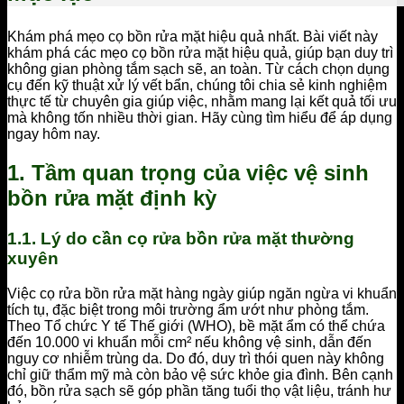
Khám phá mẹo cọ bồn rửa mặt hiệu quả nhất. Bài viết này
khám phá các mẹo cọ bồn rửa mặt hiệu quả, giúp bạn duy trì
không gian phòng tắm sạch sẽ, an toàn. Từ cách chọn dụng
cụ đến kỹ thuật xử lý vết bẩn, chúng tôi chia sẻ kinh nghiệm
thực tế từ chuyên gia giúp việc, nhằm mang lại kết quả tối ưu
mà không tốn nhiều thời gian. Hãy cùng tìm hiểu để áp dụng
ngay hôm nay.
1. Tầm quan trọng của việc vệ sinh
bồn rửa mặt định kỳ
1.1. Lý do cần cọ rửa bồn rửa mặt thường
xuyên
Việc cọ rửa bồn rửa mặt hàng ngày giúp ngăn ngừa vi khuẩn
tích tụ, đặc biệt trong môi trường ẩm ướt như phòng tắm.
Theo Tổ chức Y tế Thế giới (WHO), bề mặt ẩm có thể chứa
đến 10.000 vi khuẩn mỗi cm² nếu không vệ sinh, dẫn đến
nguy cơ nhiễm trùng da. Do đó, duy trì thói quen này không
chỉ giữ thẩm mỹ mà còn bảo vệ sức khỏe gia đình. Bên cạnh
đó, bồn rửa sạch sẽ góp phần tăng tuổi thọ vật liệu, tránh hư