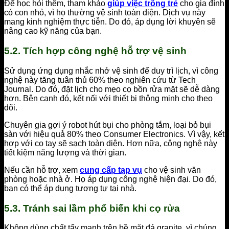
Để học hỏi thêm, tham khảo
giúp việc trông trẻ
cho gia đình
có con nhỏ, vì họ thường vệ sinh toàn diện. Dịch vụ này
mang kinh nghiệm thực tiễn. Do đó, áp dụng lời khuyên sẽ
nâng cao kỹ năng của bạn.
5.2. Tích hợp công nghệ hỗ trợ vệ sinh
Sử dụng ứng dụng nhắc nhở vệ sinh để duy trì lịch, vì công
nghệ này tăng tuân thủ 60% theo nghiên cứu từ Tech
Journal. Do đó, đặt lịch cho mẹo cọ bồn rửa mặt sẽ dễ dàng
hơn. Bên cạnh đó, kết nối với thiết bị thông minh cho theo
dõi.
Chuyên gia gợi ý robot hút bụi cho phòng tắm, loại bỏ bụi
sàn với hiệu quả 80% theo Consumer Electronics. Vì vậy, kết
hợp với cọ tay sẽ sạch toàn diện. Hơn nữa, công nghệ này
tiết kiệm năng lượng và thời gian.
Nếu cần hỗ trợ, xem
cung cấp tạp vụ
cho vệ sinh văn
phòng hoặc nhà ở. Họ áp dụng công nghệ hiện đại. Do đó,
bạn có thể áp dụng tương tự tại nhà.
5.3. Tránh sai lầm phổ biến khi cọ rửa
Không dùng chất tẩy mạnh trên bề mặt đá granite, vì chúng