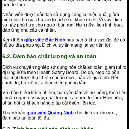
hơn tự làm.
Nhân viên được đào tạo sử dụng công cụ hiệu quả, giảm
mệt mỏi cho gia chủ với lợi ích sức khỏe rõ rệt. Vì vậy, dịch
vụ này phù hợp cho người bận rộn. Hơn nữa, lịch linh hoạt
đáp ứng nhu cầu cá nhân.
Xem thêm
giúp việc Bắc Ninh
nếu bạn ở khu vực đó, để có
hỗ trợ địa phương. Dịch vụ uy tín mang lại sự tiện lợi.
6.2. Đảm bảo chất lượng và an toàn
Dịch vụ chuyên nghiệp sử dụng hóa chất an toàn, giảm rủi ro
dị ứng 80% theo Health Safety Board. Do đó, mẹo cọ bồn
rửa mặt được thực hiện chuẩn mực, bảo vệ gia đình. Bên
cạnh đó, họ kiểm tra toàn diện phòng tắm.
Với bảo hiểm trách nhiệm, bạn yên tâm về hư hỏng, theo tiêu
chuẩn ngành. Vì vậy, chất lượng cao hơn tự làm. Hơn nữa,
phản hồi từ khách hàng giúp cải thiện liên tục.
Tham khảo
giúp việc Quảng Ninh
cho dịch vụ khu vực,
đảm bảo an toàn tối đa.