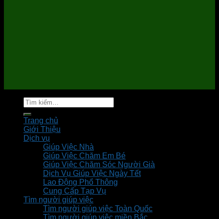
Tìm
kiếm:
Trang chủ
Giới Thiệu
Dịch vụ
Giúp Việc Nhà
Giúp Việc Chăm Em Bé
Giúp Việc Chăm Sóc Người Già
Dịch Vụ Giúp Việc Ngày Tết
Lao Động Phổ Thông
Cung Cấp Tạp Vụ
Tìm người giúp việc
Tìm người giúp việc Toàn Quốc
Tìm người giúp việc miền Bắc