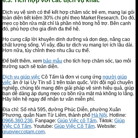
6.3. Tích hợp với các dịch vụ khác
Dịch vụ vệ sinh có thể kết hợp chăm sóc trẻ em, mang lại gói
toàn diện tiết kiệm 30% chi phí theo Market Research. Do đó,
mẹo cọ bồn rửa mặt chỉ là phần nhỏ trong hỗ trợ. Bên cạnh
đó, phù hợp cho gia đình đa thế hệ.
Họ cung cấp lời khuyên dinh dưỡng và dọn dẹp, nâng cao
chất lượng sống. Vì vậy, đầu tư dịch vụ mang lợi ích lâu dài.
Hơn nữa, tùy chỉnh theo nhu cầu cụ thể.
Để biết thêm, xem
bảo mẫu
cho tích hợp chăm sóc, tạo môi
trường sạch sẽ toàn diện.
Dịch vụ giúp việc
Cô Tấm là đơn vị cung ứng
người giúp
việc
ăn ở lại Uy Tín số 1 trên toàn quốc. Với đội ngũ chuyên
nghiệp, chúng tôi mang đến giải pháp vệ sinh hiệu quả, giúp
bạn dễ dàng áp dụng mẹo cọ bồn rửa mặt mà không lo lắng.
Hãy liên hệ ngay để nhận tư vấn miễn phí.
Địa chỉ: Số nhà 595, đường Phúc Diễn, phường Xuân
Phương, quận Nam Từ Liêm, thành phố
Hà Nội
. Hotline:
0966.360.236
. Fanpage:
Giúp Việc cô Tấm
. Tiktok:
Giúp
Việc Cô Tấm
. Youtube:
Giúp Việc Cô Tấm
. Website:
giupvieccotam.com
.