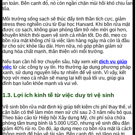
an toàn. Bên cạnh đó, nó còn ngăn chặn mùi hôi khó chịu lan
tỏa.
Môi trường sống sạch sẽ thúc đẩy tinh thần tích cực, giảm
stress theo nghiên cứu từ Đại học Harvard. Khi bồn rửa mặt
được cọ sạch, không gian phòng tắm trở nên mời gọi hơn,
khuyến khích thói quen vệ sinh cá nhân tốt. Do đó, mẹo cọ
bồn rửa mặt không chỉ là việc làm hàng ngày mà còn là đầu
tư cho sức khỏe lâu dài. Hơn nữa, nó góp phần giảm sử
dụng hóa chất mạnh, thân thiện với môi trường.
Nếu bạn cần hỗ trợ chuyên sâu, hãy xem xét
dịch vụ giúp
việc
từ các công ty uy tín. Họ thường áp dụng phương pháp
xanh, sử dụng nguyên liệu tự nhiên để vệ sinh. Vì vậy, kết
hợp với mẹo cá nhân sẽ mang lại kết quả tối ưu, giúp gia
đình bạn luôn khỏe mạnh và vui vẻ.
1.3. Lợi ích kinh tế từ việc duy trì vệ sinh
Vệ sinh bồn rửa mặt định kỳ giúp tiết kiệm chi phí thay thế, vì
cặn bẩn có thể làm mòn men sứ chỉ sau 2-3 năm nếu bỏ qua.
Theo báo cáo từ Hiệp hội Xây dựng Mỹ, chi phí sửa chữa
phòng tắm trung bình là 5.000 USD, nhưng vệ sinh đều đặn
giảm 40% rủi ro. Do đó, áp dụng mẹo cọ bồn rửa mặt là cách
thông minh để bảo vệ tài sản. Bên cạnh đó, nó tăng giá trị