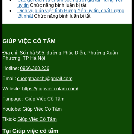
việc
giới
ở
1
uy tín
Chức năng bình luận bị tắt
tại
người
Các
công
Dịch vụ giúp việc tỉnh Hưng Yên uy tín, chất lượng
Hưng
giúp
gói
ở
ty
tốt nhất
Chức năng bình luận bị tắt
Yên
việc
dịch
Dịch
cung
tỉnh
vụ
vụ
cấp
Hưng
chăm
giúp
người
Yên
sóc
việc
giúp
GIÚP VIỆC CÔ TẤM
uy
người
tỉnh
việc
tín
già
Hưng
tỉnh
Địa chỉ: Số nhà 595, đường Phúc Diễn, Phường Xuân
tại
Yên
Hưng
Phương, TP Hà Nội
Hưng
uy
Yên
Yên
tín,
uy
Hotline:
0966.360.236
uy
chất
tín
tín
lượng
Email:
cuongthaochi@gmail.com
tốt
nhất
Website:
https://giupvieccotam.com/
Fanpage:
Giúp Việc Cô Tấm
Youtobe:
Giúp Việc Cô Tấm
Tiktok:
Giúp Việc Cô Tấm
Tại Giúp việc cô tấm