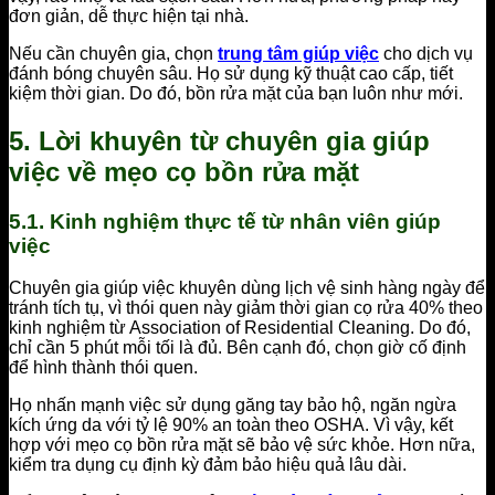
đơn giản, dễ thực hiện tại nhà.
Nếu cần chuyên gia, chọn
trung tâm giúp việc
cho dịch vụ
đánh bóng chuyên sâu. Họ sử dụng kỹ thuật cao cấp, tiết
kiệm thời gian. Do đó, bồn rửa mặt của bạn luôn như mới.
5. Lời khuyên từ chuyên gia giúp
việc về mẹo cọ bồn rửa mặt
5.1. Kinh nghiệm thực tế từ nhân viên giúp
việc
Chuyên gia giúp việc khuyên dùng lịch vệ sinh hàng ngày để
tránh tích tụ, vì thói quen này giảm thời gian cọ rửa 40% theo
kinh nghiệm từ Association of Residential Cleaning. Do đó,
chỉ cần 5 phút mỗi tối là đủ. Bên cạnh đó, chọn giờ cố định
để hình thành thói quen.
Họ nhấn mạnh việc sử dụng găng tay bảo hộ, ngăn ngừa
kích ứng da với tỷ lệ 90% an toàn theo OSHA. Vì vậy, kết
hợp với mẹo cọ bồn rửa mặt sẽ bảo vệ sức khỏe. Hơn nữa,
kiểm tra dụng cụ định kỳ đảm bảo hiệu quả lâu dài.