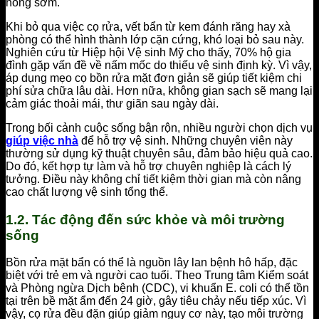
hỏng sớm.
Khi bỏ qua việc cọ rửa, vết bẩn từ kem đánh răng hay xà
phòng có thể hình thành lớp cặn cứng, khó loại bỏ sau này.
Nghiên cứu từ Hiệp hội Vệ sinh Mỹ cho thấy, 70% hộ gia
đình gặp vấn đề về nấm mốc do thiếu vệ sinh định kỳ. Vì vậy,
áp dụng mẹo cọ bồn rửa mặt đơn giản sẽ giúp tiết kiệm chi
phí sửa chữa lâu dài. Hơn nữa, không gian sạch sẽ mang lại
cảm giác thoải mái, thư giãn sau ngày dài.
Trong bối cảnh cuộc sống bận rộn, nhiều người chọn dịch vụ
giúp việc nhà
để hỗ trợ vệ sinh. Những chuyên viên này
thường sử dụng kỹ thuật chuyên sâu, đảm bảo hiệu quả cao.
Do đó, kết hợp tự làm và hỗ trợ chuyên nghiệp là cách lý
tưởng. Điều này không chỉ tiết kiệm thời gian mà còn nâng
cao chất lượng vệ sinh tổng thể.
1.2. Tác động đến sức khỏe và môi trường
sống
Bồn rửa mặt bẩn có thể là nguồn lây lan bệnh hô hấp, đặc
biệt với trẻ em và người cao tuổi. Theo Trung tâm Kiểm soát
và Phòng ngừa Dịch bệnh (CDC), vi khuẩn E. coli có thể tồn
tại trên bề mặt ẩm đến 24 giờ, gây tiêu chảy nếu tiếp xúc. Vì
vậy, cọ rửa đều đặn giúp giảm nguy cơ này, tạo môi trường