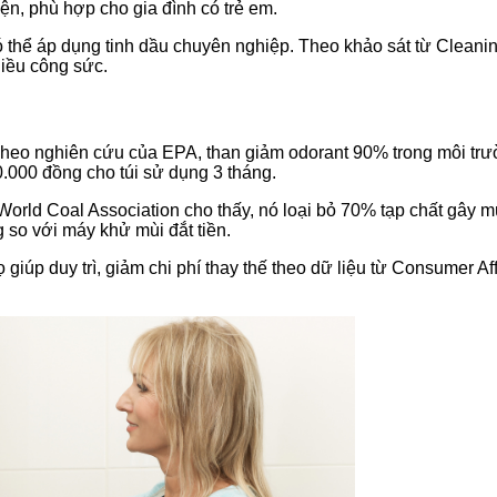
ện, phù hợp cho gia đình có trẻ em.
ó thể áp dụng tinh dầu chuyên nghiệp. Theo khảo sát từ Cleanin
hiều công sức.
heo nghiên cứu của EPA, than giảm odorant 90% trong môi trường 
50.000 đồng cho túi sử dụng 3 tháng.
World Coal Association cho thấy, nó loại bỏ 70% tạp chất gây mùi
 so với máy khử mùi đắt tiền.
giúp duy trì, giảm chi phí thay thế theo dữ liệu từ Consumer Aff