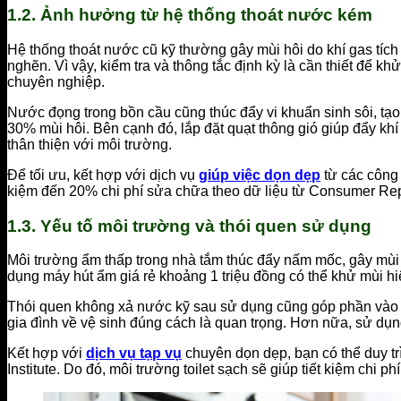
1.2. Ảnh hưởng từ hệ thống thoát nước kém
Hệ thống thoát nước cũ kỹ thường gây mùi hôi do khí gas tích
nghẽn. Vì vậy, kiểm tra và thông tắc định kỳ là cần thiết để k
chuyên nghiệp.
Nước đọng trong bồn cầu cũng thúc đẩy vi khuẩn sinh sôi, tạo
30% mùi hôi. Bên cạnh đó, lắp đặt quạt thông gió giúp đẩy kh
thân thiện với môi trường.
Để tối ưu, kết hợp với dịch vụ
giúp việc dọn dẹp
từ các công 
kiệm đến 20% chi phí sửa chữa theo dữ liệu từ Consumer Report
1.3. Yếu tố môi trường và thói quen sử dụng
Môi trường ẩm thấp trong nhà tắm thúc đẩy nấm mốc, gây mùi 
dụng máy hút ẩm giá rẻ khoảng 1 triệu đồng có thể khử mùi hiệ
Thói quen không xả nước kỹ sau sử dụng cũng góp phần vào vấ
gia đình về vệ sinh đúng cách là quan trọng. Hơn nữa, sử dụn
Kết hợp với
dịch vụ tạp vụ
chuyên dọn dẹp, bạn có thể duy trì
Institute. Do đó, môi trường toilet sạch sẽ giúp tiết kiệm chi ph