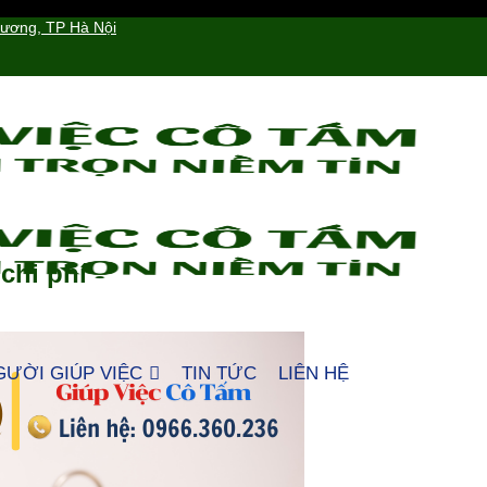
hương, TP Hà Nội
 chi phí
GƯỜI GIÚP VIỆC
TIN TỨC
LIÊN HỆ