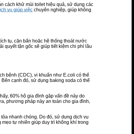
dẫn cách khử mùi toilet hiệu quả, sử dụng các
ịch vụ giúp việc
chuyên nghiệp, giúp không
tích tụ, cặn bẩn hoặc hệ thống thoát nước
 quyết tận gốc sẽ giúp tiết kiệm chi phí lâu
ịch bệnh (CDC), vi khuẩn như E.coli có thể
ả. Bên cạnh đó, sử dụng baking soda có thể
thấy, 60% hộ gia đình gặp vấn đề này do
ữa, phương pháp này an toàn cho gia đình,
an tỏa nhanh chóng. Do đó, sử dụng dịch vụ
 mẹo tự nhiên giúp duy trì không khí trong