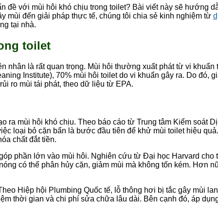
ấn đề với mùi hôi khó chịu trong toilet? Bài viết này sẽ hướng 
y mùi đến giải pháp thực tế, chúng tôi chia sẻ kinh nghiệm từ
d
g tại nhà.
ng toilet
n nhân là rất quan trọng. Mùi hôi thường xuất phát từ vi khuẩn 
g Institute), 70% mùi hôi toilet do vi khuẩn gây ra. Do đó, giải
ủi ro mùi tái phát, theo dữ liệu từ EPA.
tạo ra mùi hôi khó chịu. Theo báo cáo từ Trung tâm Kiểm soát D
việc loại bỏ cặn bẩn là bước đầu tiên để khử mùi toilet hiệu qu
óa chất đắt tiền.
 góp phần lớn vào mùi hôi. Nghiên cứu từ Đại học Harvard cho 
c nóng có thể phân hủy cặn, giảm mùi mà không tốn kém. Hơn n
t. Theo Hiệp hội Plumbing Quốc tế, lỗ thông hơi bị tắc gây mùi l
iệm thời gian và chi phí sửa chữa lâu dài. Bên cạnh đó, áp dụng