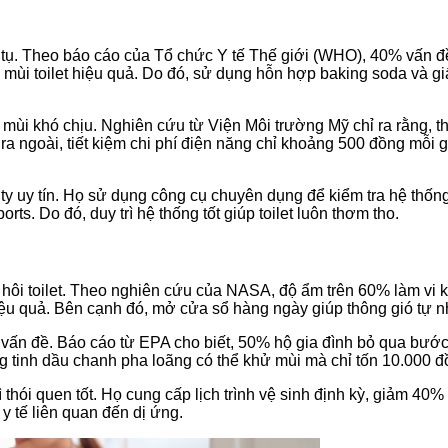
 tụ. Theo báo cáo của Tổ chức Y tế Thế giới (WHO), 40% vấn đề 
hử mùi toilet hiệu quả. Do đó, sử dụng hỗn hợp baking soda và g
 mùi khó chịu. Nghiên cứu từ Viện Môi trường Mỹ chỉ ra rằng, 
í ra ngoài, tiết kiệm chi phí điện năng chỉ khoảng 500 đồng m
ty uy tín. Họ sử dụng công cụ chuyên dụng để kiểm tra hệ thống, 
s. Do đó, duy trì hệ thống tốt giúp toilet luôn thơm tho.
hôi toilet. Theo nghiên cứu của NASA, độ ẩm trên 60% làm vi k
u quả. Bên cạnh đó, mở cửa sổ hàng ngày giúp thông gió tự nhiê
n đề. Báo cáo từ EPA cho biết, 50% hộ gia đình bỏ qua bước nà
g tinh dầu chanh pha loãng có thể khử mùi mà chỉ tốn 10.000 đ
 thói quen tốt. Họ cung cấp lịch trình vệ sinh định kỳ, giảm 40%
í y tế liên quan đến dị ứng.