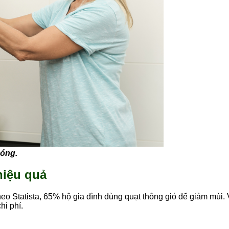
hóng.
hiệu quả
o Statista, 65% hộ gia đình dùng quạt thông gió để giảm mùi. Vì
hi phí.