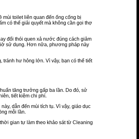
mùi toilet liên quan đến ống cống bị
iấm có thể giải quyết mà không cần gọi thợ
thay đổi thói quen xả nước đúng cách giảm
ỗi giờ sử dụng. Hơn nữa, phương pháp này
tránh hư hỏng lớn. Vì vậy, bạn có thể tiết
huẩn tăng trưởng gấp ba lần. Do đó, sử
n, tiết kiệm chi phí.
y, dẫn đến mùi tích tụ. Vì vậy, giáo dục
ồng mỗi lần.
 thời gian tự làm theo khảo sát từ Cleaning