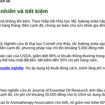
ạch sẽ
nhiên và tiết kiệm
ả mà không tốn kém. Theo Hiệp hội Hóa học Mỹ, baking soda hấ
hí hàng tháng. Bên cạnh đó, chúng an toàn cho sức khỏe gia đìn
uả. Nghiên cứu từ Đại học Cornell cho thấy, rắc baking soda v
n. Bên cạnh đó, phương pháp này chỉ tốn khoảng 5.000 đồng mỗi 
 báo cáo của USDA, giấm diệt 99% vi khuẩn thông thường trong t
y thế hóa chất đắt tiền, tiết kiệm đến 50% chi phí hàng năm.
chuyên nghiệp
. Họ áp dụng kỹ thuật đúng cách, tránh lãng phí n
o nghiên cứu từ Journal of Essential Oil Research, tinh dầu 
n cạnh đó, chi phí chỉ khoảng 20.000 đồng cho lọ 10ml sử dụng lâ
o từ Aromatherapy Association cho biết, nó giảm mùi toilet 60