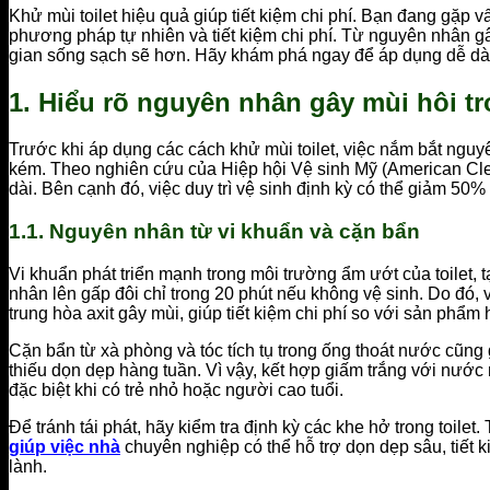
Khử mùi toilet hiệu quả giúp tiết kiệm chi phí. Bạn đang gặp v
phương pháp tự nhiên và tiết kiệm chi phí. Từ nguyên nhân gâ
gian sống sạch sẽ hơn. Hãy khám phá ngay để áp dụng dễ dàn
1. Hiểu rõ nguyên nhân gây mùi hôi tro
Trước khi áp dụng các cách khử mùi toilet, việc nắm bắt nguyê
kém. Theo nghiên cứu của Hiệp hội Vệ sinh Mỹ (American Cleanin
dài. Bên cạnh đó, việc duy trì vệ sinh định kỳ có thể giảm 50% r
1.1. Nguyên nhân từ vi khuẩn và cặn bẩn
Vi khuẩn phát triển mạnh trong môi trường ẩm ướt của toilet, 
nhân lên gấp đôi chỉ trong 20 phút nếu không vệ sinh. Do đó, 
trung hòa axit gây mùi, giúp tiết kiệm chi phí so với sản phẩm h
Cặn bẩn từ xà phòng và tóc tích tụ trong ống thoát nước cũng
thiếu dọn dẹp hàng tuần. Vì vậy, kết hợp giấm trắng với nướ
đặc biệt khi có trẻ nhỏ hoặc người cao tuổi.
Để tránh tái phát, hãy kiểm tra định kỳ các khe hở trong toile
giúp việc nhà
chuyên nghiệp có thể hỗ trợ dọn dẹp sâu, tiết k
lành.