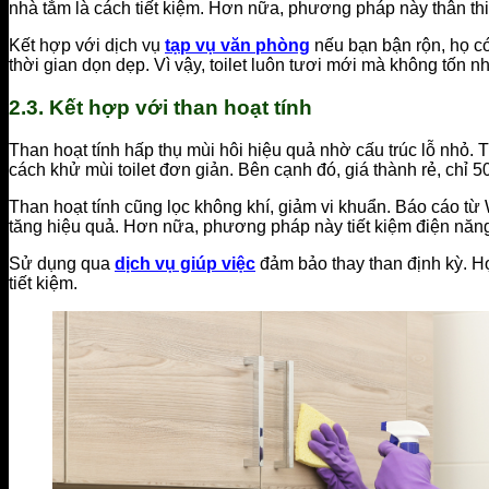
nhà tắm là cách tiết kiệm. Hơn nữa, phương pháp này thân thi
Kết hợp với dịch vụ
tạp vụ văn phòng
nếu bạn bận rộn, họ c
thời gian dọn dẹp. Vì vậy, toilet luôn tươi mới mà không tốn n
2.3. Kết hợp với than hoạt tính
Than hoạt tính hấp thụ mùi hôi hiệu quả nhờ cấu trúc lỗ nhỏ. T
cách khử mùi toilet đơn giản. Bên cạnh đó, giá thành rẻ, chỉ 
Than hoạt tính cũng lọc không khí, giảm vi khuẩn. Báo cáo từ 
tăng hiệu quả. Hơn nữa, phương pháp này tiết kiệm điện năng
Sử dụng qua
dịch vụ giúp việc
đảm bảo thay than định kỳ. Họ 
tiết kiệm.