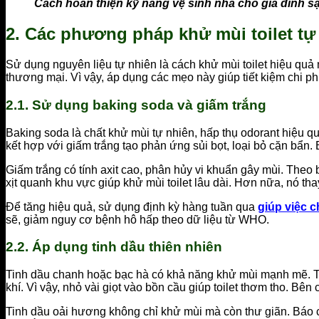
Cách hoàn thiện kỹ năng vệ sinh nhà cho gia đình s
2. Các phương pháp khử mùi toilet tự 
Sử dụng nguyên liệu tự nhiên là cách khử mùi toilet hiệu qu
thương mại. Vì vậy, áp dụng các mẹo này giúp tiết kiệm chi p
2.1. Sử dụng baking soda và giấm trắng
Baking soda là chất khử mùi tự nhiên, hấp thụ odorant hiệu q
kết hợp với giấm trắng tạo phản ứng sủi bọt, loại bỏ cặn bẩ
Giấm trắng có tính axit cao, phân hủy vi khuẩn gây mùi. Theo
xịt quanh khu vực giúp khử mùi toilet lâu dài. Hơn nữa, nó tha
Để tăng hiệu quả, sử dụng định kỳ hàng tuần qua
giúp việc 
sẽ, giảm nguy cơ bệnh hô hấp theo dữ liệu từ WHO.
2.2. Áp dụng tinh dầu thiên nhiên
Tinh dầu chanh hoặc bạc hà có khả năng khử mùi mạnh mẽ. The
khí. Vì vậy, nhỏ vài giọt vào bồn cầu giúp toilet thơm tho. Bê
Tinh dầu oải hương không chỉ khử mùi mà còn thư giãn. Báo cá