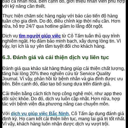
bảo cá nhân hóa. Bên cạnh đó, giới thiệu nhân viên phù hợp
với kỹ năng cần thiết.
Thực hiện chăm sóc hàng ngày với báo cáo tiến độ hàng
tuần cho gia đình. Do đó, điều chỉnh kịp thời nếu cần. Hơn
nữa, hỗ trợ 24/7 qua hotline giảm lo lắng đột ngột.
Dịch vụ
tìm người giúp việc
từ Cô Tấm tuân thủ quy trình
nghiêm ngặt. Họ đảm bảo minh bạch, xây dựng lòng tin. Vì
vậy, lợi ích là sự yên tâm tuyệt đối cho khách hàng.
6.3. Đánh giá và cải thiện dịch vụ liên tục
Đánh giá qua khảo sát hàng tháng giúp cải thiện chất lượng,
tăng hài lòng 20% theo nghiên cứu từ Service Quality
Journal. Vì vậy, phản hồi từ bệnh nhân và gia đình được ưu
tiên. Bên cạnh đó, đào tạo bổ sung dựa trên đánh giá.
Cải thiện bằng cách tích hợp công nghệ mới, như app theo
dõi sức khỏe. Do đó, dịch vụ luôn cập nhật. Hơn nữa, hợp
tác với bệnh viện địa phương nâng cao chuyên môn.
Với
dịch vụ giúp việc Bắc Ninh
, Cô Tấm áp dụng đánh giá
định kỳ. Họ cam kết cải thiện liên tục, mang lại giá trị tốt nhất.
Vì vậy, khách hàng luôn nhận được dịch vụ vượt trội.