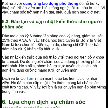
Kết hợp vớ
i
cung ứng lao động phổ thông
để hỗ trợ kỹ
thuật số. Nhân viên am hiểu công nghệ, tối ưu hóa lợi ích. Vì
vậy, chăm sóc trở nên hiện đại, hiệu quả hơn bao giờ hết.
5.3. Đào tạo và cập nhật kiến thức cho người
chăm sóc
Đào tạo định kỳ 6 tháng/lần nâng cao kỹ năng, giảm sai sót
25% theo ANA. Vì vậy, khóa học trực tuyến từ Bộ Y tế Việt
Nam là lựa chọn tốt. Bên cạnh đó, chứng chỉ CPR cơ bản
đảm bảo xử lý khẩn cấp hiệu quả.
Cập nhật kiến thức qua hội thảo y tế, theo dõi tiến bộ y khoa
từ Lancet. Do đó, người chăm sóc áp dụng phương pháp
mới nhất. Hơn nữa, nhóm hỗ trợ trực tuyến chia sẻ kinh
nghiệm, tăng cường mạng lưới chuyên môn.
Dịch vụ từ
Cô Tấm
nhấn mạnh đào tạo liên tục cho nhân
viên. Họ đảm bảo cập nhật kiến thức, mang lại chăm sóc
chất lượng cao. Vì vậy, lợi ích là sự chuyên nghiệp bền vững
trong lĩnh vực.
6. Lựa chọn dịch vụ chăm sóc