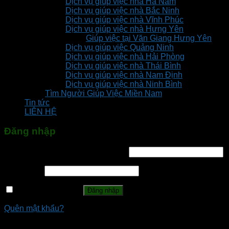
Dịch vụ giúp việc nhà Hà Nam
Dịch vụ giúp việc nhà Bắc Ninh
Dịch vụ giúp việc nhà Vĩnh Phúc
Dịch vụ giúp việc nhà Hưng Yên
Giúp việc tại Văn Giang Hưng Yên
Dịch vụ giúp việc Quảng Ninh
Dịch vụ giúp việc nhà Hải Phòng
Dịch vụ giúp việc nhà Thái Bình
Dịch vụ giúp việc nhà Nam Định
Dịch vụ giúp việc nhà Ninh Bình
Tìm Người Giúp Việc Miền Nam
Tin tức
LIÊN HỆ
Đăng nhập
Tên tài khoản hoặc địa chỉ email
*
Mật khẩu
*
Ghi nhớ mật khẩu
Đăng nhập
Quên mật khẩu?