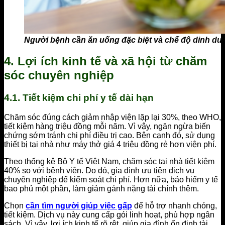
Người bệnh cần ăn uống đặc biệt và chế độ dinh d
4. Lợi ích kinh tế và xã hội từ chăm
sóc chuyên nghiệp
4.1. Tiết kiệm chi phí y tế dài hạn
Chăm sóc đúng cách giảm nhập viện lặp lại 30%, theo WHO,
tiết kiệm hàng triệu đồng mỗi năm. Vì vậy, ngăn ngừa biến
chứng sớm tránh chi phí điều trị cao. Bên cạnh đó, sử dụng
thiết bị tại nhà như máy thở giá 4 triệu đồng rẻ hơn viện phí.
Theo thống kê Bộ Y tế Việt Nam, chăm sóc tại nhà tiết kiệm
40% so với bệnh viện. Do đó, gia đình ưu tiên dịch vụ
chuyên nghiệp để kiểm soát chi phí. Hơn nữa, bảo hiểm y tế
bao phủ một phần, làm giảm gánh nặng tài chính thêm.
Chọn
cần tìm người giúp việc gấp
để hỗ trợ nhanh chóng,
tiết kiệm. Dịch vụ này cung cấp gói linh hoạt, phù hợp ngân
sách. Vì vậy, lợi ích kinh tế rõ rệt, giúp gia đình ổn định tài