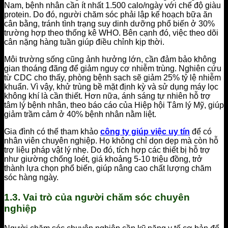
Nam, bệnh nhân cần ít nhất 1.500 calo/ngày với chế độ giàu
protein. Do đó, người chăm sóc phải lập kế hoạch bữa ăn
cân bằng, tránh tình trạng suy dinh dưỡng phổ biến ở 30%
trường hợp theo thống kê WHO. Bên cạnh đó, việc theo dõi
cân nặng hàng tuần giúp điều chỉnh kịp thời.
Môi trường sống cũng ảnh hưởng lớn, cần đảm bảo không
gian thoáng đãng để giảm nguy cơ nhiễm trùng. Nghiên cứu
từ CDC cho thấy, phòng bệnh sạch sẽ giảm 25% tỷ lệ nhiễm
khuẩn. Vì vậy, khử trùng bề mặt định kỳ và sử dụng máy lọc
không khí là cần thiết. Hơn nữa, ánh sáng tự nhiên hỗ trợ
tâm lý bệnh nhân, theo báo cáo của Hiệp hội Tâm lý Mỹ, giúp
giảm trầm cảm ở 40% bệnh nhân nằm liệt.
Gia đình có thể tham khảo
công ty giúp việc uy tín
để có
nhân viên chuyên nghiệp. Họ không chỉ dọn dẹp mà còn hỗ
trợ liệu pháp vật lý nhẹ. Do đó, tích hợp các thiết bị hỗ trợ
như giường chống loét, giá khoảng 5-10 triệu đồng, trở
thành lựa chọn phổ biến, giúp nâng cao chất lượng chăm
sóc hàng ngày.
1.3. Vai trò của người chăm sóc chuyên
nghiệp