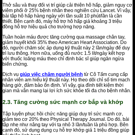
Thở sâu và thay đổi vị trí giúp cải thiện hô hấp, giảm nguy cơ
viêm phổi ở 25% bệnh nhân theo nghiên cứu Lancet. Vì vậy,
bài tập hô hấp hàng ngày với tần suất 10 phút/lần là cần
thiết. Bên cạnh đó, máy hỗ trợ hô hấp giá khoảng 3 triệu
đồng hỗ trợ hiệu quả cho trường hợp nặng.
Tuần hoàn máu được tăng cường qua massage chân tay,
giảm huyết khối 35% theo American Heart Association. Do
đó, người chăm sóc áp dụng kỹ thuật này 2 lần/ngày để duy
trì lưu thông. Hơn nữa, uống đủ nước 1.5 lít/ngày kết hợp
với thuốc loãng máu theo chỉ định bác sĩ giúp ngăn ngừa
biến chứng.
Dịch vụ
giúp việc chăm người bệnh
từ Cô Tấm cung cấp
nhân viên am hiểu kỹ thuật này. Họ theo dõi chỉ số tim mạch
hàng giờ, đảm bảo ổn định. Vì vậy, gia đình tiết kiệm thời
gian mà vẫn mang lại lợi ích sức khỏe tối đa cho bệnh nhân.
2.3. Tăng cường sức mạnh cơ bắp và khớp
Tập luyện phục hồi chức năng giúp duy trì sức mạnh cơ,
giảm teo cơ 20% theo Physical Therapy Journal. Do đó, bài
tập nhẹ như nâng tay với tạ nhỏ 3 lần/tuần là phù hợp. Bên
cạnh đó, sử dụng dụng cụ hỗ trợ khớp giá 1 triệu đồng giúp