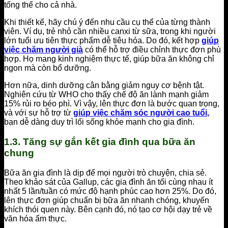
tổng thể cho cả nhà.
Khi thiết kế, hãy chú ý đến nhu cầu cụ thể của từng thành
viên. Ví dụ, trẻ nhỏ cần nhiều canxi từ sữa, trong khi người
lớn tuổi ưu tiên thực phẩm dễ tiêu hóa. Do đó, kết hợp
giúp
việc chăm người già
có thể hỗ trợ điều chỉnh thực đơn phù
hợp. Họ mang kinh nghiệm thực tế, giúp bữa ăn không chỉ
ngon mà còn bổ dưỡng.
Hơn nữa, dinh dưỡng cân bằng giảm nguy cơ bệnh tật.
Nghiên cứu từ WHO cho thấy chế độ ăn lành mạnh giảm
15% rủi ro béo phì. Vì vậy, lên thực đơn là bước quan trọng,
và với sự hỗ trợ từ
giúp việc chăm sóc người cao tuổi
,
bạn dễ dàng duy trì lối sống khỏe mạnh cho gia đình.
1.3. Tăng sự gắn kết gia đình qua bữa ăn
chung
Bữa ăn gia đình là dịp để mọi người trò chuyện, chia sẻ.
Theo khảo sát của Gallup, các gia đình ăn tối cùng nhau ít
nhất 5 lần/tuần có mức độ hạnh phúc cao hơn 25%. Do đó,
lên thực đơn giúp chuẩn bị bữa ăn nhanh chóng, khuyến
khích thói quen này. Bên cạnh đó, nó tạo cơ hội dạy trẻ về
văn hóa ẩm thực.