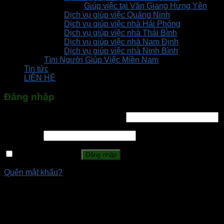
Giúp việc tại Văn Giang Hưng Yên
Dịch vụ giúp việc Quảng Ninh
Dịch vụ giúp việc nhà Hải Phòng
Dịch vụ giúp việc nhà Thái Bình
Dịch vụ giúp việc nhà Nam Định
Dịch vụ giúp việc nhà Ninh Bình
Tìm Người Giúp Việc Miền Nam
Tin tức
LIÊN HỆ
Đăng nhập
Tên tài khoản hoặc địa chỉ email
*
Mật khẩu
*
Ghi nhớ mật khẩu
Đăng nhập
Quên mật khẩu?