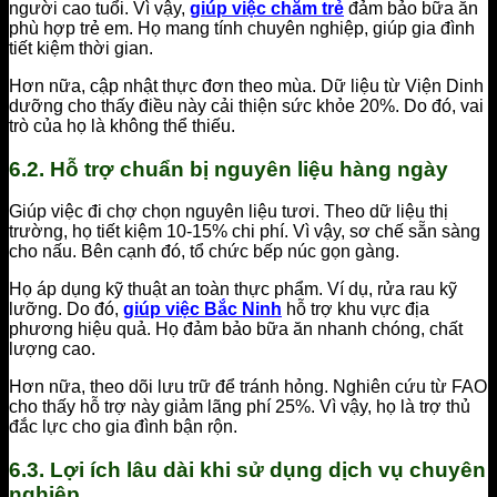
người cao tuổi. Vì vậy,
giúp việc chăm trẻ
đảm bảo bữa ăn
phù hợp trẻ em. Họ mang tính chuyên nghiệp, giúp gia đình
tiết kiệm thời gian.
Hơn nữa, cập nhật thực đơn theo mùa. Dữ liệu từ Viện Dinh
dưỡng cho thấy điều này cải thiện sức khỏe 20%. Do đó, vai
trò của họ là không thể thiếu.
6.2. Hỗ trợ chuẩn bị nguyên liệu hàng ngày
Giúp việc đi chợ chọn nguyên liệu tươi. Theo dữ liệu thị
trường, họ tiết kiệm 10-15% chi phí. Vì vậy, sơ chế sẵn sàng
cho nấu. Bên cạnh đó, tổ chức bếp núc gọn gàng.
Họ áp dụng kỹ thuật an toàn thực phẩm. Ví dụ, rửa rau kỹ
lưỡng. Do đó,
giúp việc Bắc Ninh
hỗ trợ khu vực địa
phương hiệu quả. Họ đảm bảo bữa ăn nhanh chóng, chất
lượng cao.
Hơn nữa, theo dõi lưu trữ để tránh hỏng. Nghiên cứu từ FAO
cho thấy hỗ trợ này giảm lãng phí 25%. Vì vậy, họ là trợ thủ
đắc lực cho gia đình bận rộn.
6.3. Lợi ích lâu dài khi sử dụng dịch vụ chuyên
nghiệp