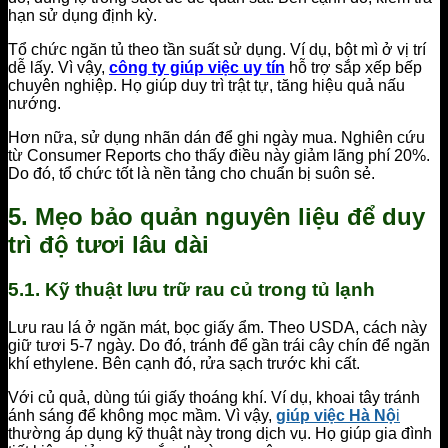
hạn sử dụng định kỳ.
Tổ chức ngăn tủ theo tần suất sử dụng. Ví dụ, bột mì ở vị trí
dễ lấy. Vì vậy,
công ty giúp việc uy tín
hỗ trợ sắp xếp bếp
chuyên nghiệp. Họ giúp duy trì trật tự, tăng hiệu quả nấu
nướng.
Hơn nữa, sử dụng nhãn dán để ghi ngày mua. Nghiên cứu
từ Consumer Reports cho thấy điều này giảm lãng phí 20%.
Do đó, tổ chức tốt là nền tảng cho chuẩn bị suôn sẻ.
5. Mẹo bảo quản nguyên liệu để duy
trì độ tươi lâu dài
5.1. Kỹ thuật lưu trữ rau củ trong tủ lạnh
Lưu rau lá ở ngăn mát, bọc giấy ẩm. Theo USDA, cách này
giữ tươi 5-7 ngày. Do đó, tránh để gần trái cây chín để ngăn
khí ethylene. Bên cạnh đó, rửa sạch trước khi cất.
Với củ quả, dùng túi giấy thoáng khí. Ví dụ, khoai tây tránh
ánh sáng để không mọc mầm. Vì vậy,
giúp việc Hà Nộ
i
thường áp dụng kỹ thuật này trong dịch vụ. Họ giúp gia đình