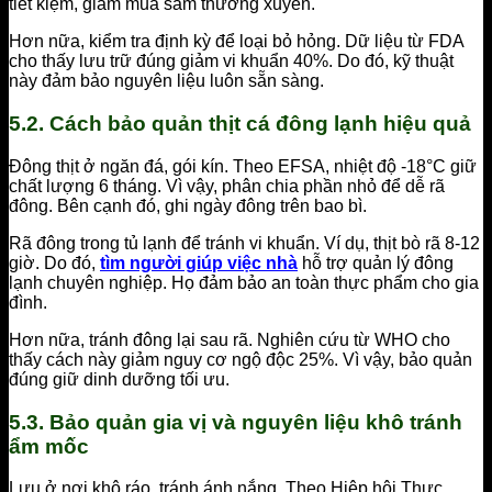
tiết kiệm, giảm mua sắm thường xuyên.
Hơn nữa, kiểm tra định kỳ để loại bỏ hỏng. Dữ liệu từ FDA
cho thấy lưu trữ đúng giảm vi khuẩn 40%. Do đó, kỹ thuật
này đảm bảo nguyên liệu luôn sẵn sàng.
5.2. Cách bảo quản thịt cá đông lạnh hiệu quả
Đông thịt ở ngăn đá, gói kín. Theo EFSA, nhiệt độ -18°C giữ
chất lượng 6 tháng. Vì vậy, phân chia phần nhỏ để dễ rã
đông. Bên cạnh đó, ghi ngày đông trên bao bì.
Rã đông trong tủ lạnh để tránh vi khuẩn. Ví dụ, thịt bò rã 8-12
giờ. Do đó,
tìm người giúp việc nhà
hỗ trợ quản lý đông
lạnh chuyên nghiệp. Họ đảm bảo an toàn thực phẩm cho gia
đình.
Hơn nữa, tránh đông lại sau rã. Nghiên cứu từ WHO cho
thấy cách này giảm nguy cơ ngộ độc 25%. Vì vậy, bảo quản
đúng giữ dinh dưỡng tối ưu.
5.3. Bảo quản gia vị và nguyên liệu khô tránh
ẩm mốc
Lưu ở nơi khô ráo, tránh ánh nắng. Theo Hiệp hội Thực