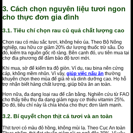
3. Cách chọn nguyên liệu tươi ngon
cho thực đơn gia đình
3.1. Tiêu chí chọn rau củ quả chất lượng cao
Chọn rau có màu sắc tươi, không héo úa. Theo Bộ Nông
nghiệp, rau hữu cơ giảm 20% dư lượng thuốc trừ sâu. Do
đó, kiểm tra nguồn gốc rõ ràng. Bên cạnh đó, ưu tiên mua tại
chợ địa phương để đảm bảo độ tươi mới.
Khi mua, sờ để kiểm tra độ giòn. Ví dụ, rau bina nên cứng
cáp, không mềm nhũn. Vì vậy,
giúp việc nấu ăn
thường
khuyên chọn theo mùa để giá rẻ và dinh dưỡng cao. Họ hỗ
trợ nhận biết hàng chất lượng, giúp bữa ăn an toàn.
Hơn nữa, đa dạng loại rau để cân bằng. Nghiên cứu từ FAO
cho thấy tiêu thụ đa dạng giảm nguy cơ thiếu vitamin 25%.
Do đó, tiêu chí này là chìa khóa cho thực đơn lành mạnh.
3.2. Bí quyết chọn thịt cá tươi và an toàn
Thịt tươi có màu đỏ hồng, không mùi lạ. Theo Cục An toàn