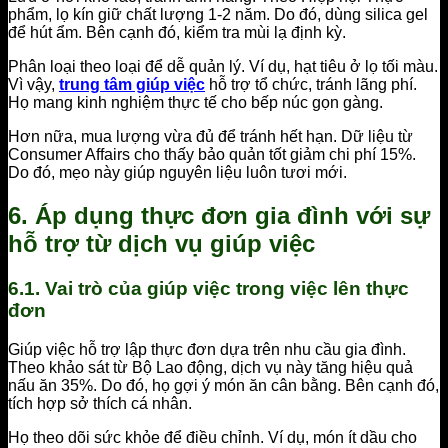
phẩm, lọ kín giữ chất lượng 1-2 năm. Do đó, dùng silica gel
để hút ẩm. Bên cạnh đó, kiểm tra mùi lạ định kỳ.
Phân loại theo loại để dễ quản lý. Ví dụ, hạt tiêu ở lọ tối màu.
Vì vậy,
trung tâm giúp việc
hỗ trợ tổ chức, tránh lãng phí.
Họ mang kinh nghiệm thực tế cho bếp núc gọn gàng.
Hơn nữa, mua lượng vừa đủ để tránh hết hạn. Dữ liệu từ
Consumer Affairs cho thấy bảo quản tốt giảm chi phí 15%.
Do đó, mẹo này giúp nguyên liệu luôn tươi mới.
6. Áp dụng thực đơn gia đình với sự
hỗ trợ từ dịch vụ giúp việc
6.1. Vai trò của giúp việc trong việc lên thực
đơn
Giúp việc hỗ trợ lập thực đơn dựa trên nhu cầu gia đình.
Theo khảo sát từ Bộ Lao động, dịch vụ này tăng hiệu quả
nấu ăn 35%. Do đó, họ gợi ý món ăn cân bằng. Bên cạnh đó,
tích hợp sở thích cá nhân.
Họ theo dõi sức khỏe để điều chỉnh. Ví dụ, món ít dầu cho