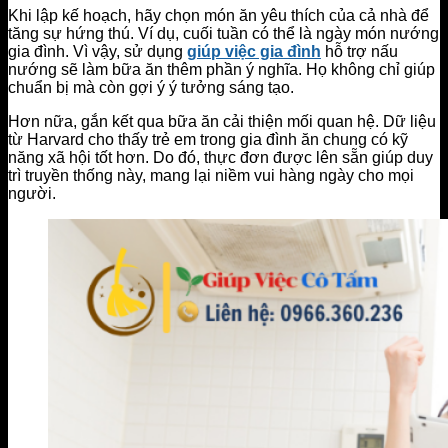
Khi lập kế hoạch, hãy chọn món ăn yêu thích của cả nhà để
tăng sự hứng thú. Ví dụ, cuối tuần có thể là ngày món nướng
gia đình. Vì vậy, sử dụng
giúp việc gia đình
hỗ trợ nấu
nướng sẽ làm bữa ăn thêm phần ý nghĩa. Họ không chỉ giúp
chuẩn bị mà còn gợi ý ý tưởng sáng tạo.
Hơn nữa, gắn kết qua bữa ăn cải thiện mối quan hệ. Dữ liệu
từ Harvard cho thấy trẻ em trong gia đình ăn chung có kỹ
năng xã hội tốt hơn. Do đó, thực đơn được lên sẵn giúp duy
trì truyền thống này, mang lại niềm vui hàng ngày cho mọi
người.