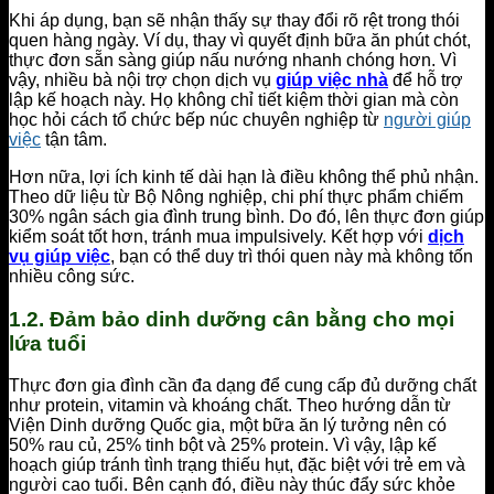
Khi áp dụng, bạn sẽ nhận thấy sự thay đổi rõ rệt trong thói
quen hàng ngày. Ví dụ, thay vì quyết định bữa ăn phút chót,
thực đơn sẵn sàng giúp nấu nướng nhanh chóng hơn. Vì
vậy, nhiều bà nội trợ chọn dịch vụ
giúp việc nhà
để hỗ trợ
lập kế hoạch này. Họ không chỉ tiết kiệm thời gian mà còn
học hỏi cách tổ chức bếp núc chuyên nghiệp từ
người giúp
việc
tận tâm.
Hơn nữa, lợi ích kinh tế dài hạn là điều không thể phủ nhận.
Theo dữ liệu từ Bộ Nông nghiệp, chi phí thực phẩm chiếm
30% ngân sách gia đình trung bình. Do đó, lên thực đơn giúp
kiểm soát tốt hơn, tránh mua impulsively. Kết hợp với
dịch
vụ giúp việc
, bạn có thể duy trì thói quen này mà không tốn
nhiều công sức.
1.2. Đảm bảo dinh dưỡng cân bằng cho mọi
lứa tuổi
Thực đơn gia đình cần đa dạng để cung cấp đủ dưỡng chất
như protein, vitamin và khoáng chất. Theo hướng dẫn từ
Viện Dinh dưỡng Quốc gia, một bữa ăn lý tưởng nên có
50% rau củ, 25% tinh bột và 25% protein. Vì vậy, lập kế
hoạch giúp tránh tình trạng thiếu hụt, đặc biệt với trẻ em và
người cao tuổi. Bên cạnh đó, điều này thúc đẩy sức khỏe