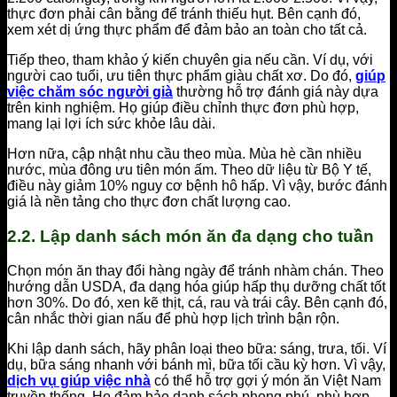
thực đơn phải cân bằng để tránh thiếu hụt. Bên cạnh đó,
xem xét dị ứng thực phẩm để đảm bảo an toàn cho tất cả.
Tiếp theo, tham khảo ý kiến chuyên gia nếu cần. Ví dụ, với
người cao tuổi, ưu tiên thực phẩm giàu chất xơ. Do đó,
giúp
việc chăm sóc người già
thường hỗ trợ đánh giá này dựa
trên kinh nghiệm. Họ giúp điều chỉnh thực đơn phù hợp,
mang lại lợi ích sức khỏe lâu dài.
Hơn nữa, cập nhật nhu cầu theo mùa. Mùa hè cần nhiều
nước, mùa đông ưu tiên món ấm. Theo dữ liệu từ Bộ Y tế,
điều này giảm 10% nguy cơ bệnh hô hấp. Vì vậy, bước đánh
giá là nền tảng cho thực đơn chất lượng cao.
2.2. Lập danh sách món ăn đa dạng cho tuần
Chọn món ăn thay đổi hàng ngày để tránh nhàm chán. Theo
hướng dẫn USDA, đa dạng hóa giúp hấp thụ dưỡng chất tốt
hơn 30%. Do đó, xen kẽ thịt, cá, rau và trái cây. Bên cạnh đó,
cân nhắc thời gian nấu để phù hợp lịch trình bận rộn.
Khi lập danh sách, hãy phân loại theo bữa: sáng, trưa, tối. Ví
dụ, bữa sáng nhanh với bánh mì, bữa tối cầu kỳ hơn. Vì vậy,
dịch vụ giúp việc nhà
có thể hỗ trợ gợi ý món ăn Việt Nam
truyền thống. Họ đảm bảo danh sách phong phú, phù hợp