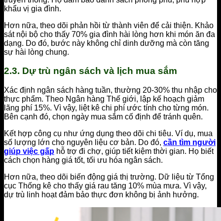
khẩu vị gia đình.
Hơn nữa, theo dõi phản hồi từ thành viên để cải thiện. Khảo
sát nội bộ cho thấy 70% gia đình hài lòng hơn khi món ăn đa
dạng. Do đó, bước này không chỉ dinh dưỡng mà còn tăng
sự hài lòng chung.
2.3. Dự trù ngân sách và lịch mua sắm
Xác định ngân sách hàng tuần, thường 20-30% thu nhập cho
thực phẩm. Theo Ngân hàng Thế giới, lập kế hoạch giảm
lãng phí 15%. Vì vậy, liệt kê chi phí ước tính cho từng món.
Bên cạnh đó, chọn ngày mua sắm cố định để tránh quên.
Kết hợp công cụ như ứng dụng theo dõi chi tiêu. Ví dụ, mua
số lượng lớn cho nguyên liệu cơ bản. Do đó,
cần tìm người
giúp việc gấp
hỗ trợ đi chợ, giúp tiết kiệm thời gian. Họ biết
cách chọn hàng giá tốt, tối ưu hóa ngân sách.
Hơn nữa, theo dõi biến động giá thị trường. Dữ liệu từ Tổng
cục Thống kê cho thấy giá rau tăng 10% mùa mưa. Vì vậy,
dự trù linh hoạt đảm bảo thực đơn không bị ảnh hưởng.