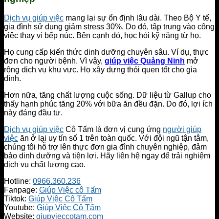
Dịch vụ giúp việc
mang lại sự ổn định lâu dài. Theo Bộ Y tế,
gia đình sử dụng giảm stress 30%. Do đó, tập trung vào công
việc thay vì bếp núc. Bên cạnh đó, học hỏi kỹ năng từ họ.
Họ cung cấp kiến thức dinh dưỡng chuyên sâu. Ví dụ, thực
đơn cho người bệnh. Vì vậy,
giúp việc Quảng Ninh
mở
rộng dịch vụ khu vực. Họ xây dựng thói quen tốt cho gia
đình.
Hơn nữa, tăng chất lượng cuộc sống. Dữ liệu từ Gallup cho
thấy hạnh phúc tăng 20% với bữa ăn đều đặn. Do đó, lợi ích
này đáng đầu tư.
Dịch vụ giúp việc
Cô Tấm là đơn vị cung ứng
người giúp
việc
ăn ở lại uy tín số 1 trên toàn quốc. Với đội ngũ tận tâm,
chúng tôi hỗ trợ lên thực đơn gia đình chuyên nghiệp, đảm
bảo dinh dưỡng và tiện lợi. Hãy liên hệ ngay để trải nghiệm
dịch vụ chất lượng cao.
Hotline:
0966.360.236
Fanpage:
Giúp Việc cô Tấm
Tiktok:
Giúp Việc Cô Tấm
Youtube:
Giúp Việc Cô Tấm
Website:
giupvieccotam.com