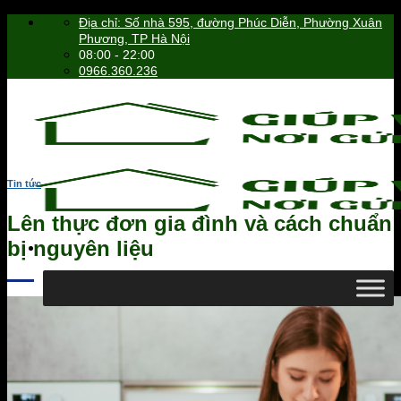
Skip
Địa chỉ: Số nhà 595, đường Phúc Diễn, Phường Xuân
to
Phương, TP Hà Nội
content
08:00 - 22:00
0966.360.236
Tin tức
Lên thực đơn gia đình và cách chuẩn
bị nguyên liệu
0966.360.236
Tìm
kiếm: