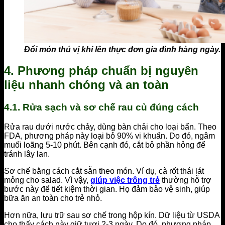
Đổi món thú vị khi lên thực đơn gia đình hàng ngày.
4. Phương pháp chuẩn bị nguyên
liệu nhanh chóng và an toàn
4.1. Rửa sạch và sơ chế rau củ đúng cách
Rửa rau dưới nước chảy, dùng bàn chải cho loại bẩn. Theo
FDA, phương pháp này loại bỏ 90% vi khuẩn. Do đó, ngâm
muối loãng 5-10 phút. Bên cạnh đó, cắt bỏ phần hỏng để
tránh lây lan.
Sơ chế bằng cách cắt sẵn theo món. Ví dụ, cà rốt thái lát
mỏng cho salad. Vì vậy,
giúp việc trông trẻ
thường hỗ trợ
bước này để tiết kiệm thời gian. Họ đảm bảo vệ sinh, giúp
bữa ăn an toàn cho trẻ nhỏ.
Hơn nữa, lưu trữ sau sơ chế trong hộp kín. Dữ liệu từ USDA
cho thấy cách này giữ tươi 2-3 ngày. Do đó, phương pháp