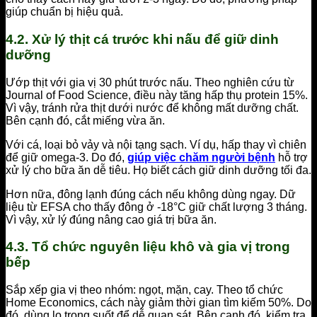
giúp chuẩn bị hiệu quả.
4.2. Xử lý thịt cá trước khi nấu để giữ dinh
dưỡng
Ướp thịt với gia vị 30 phút trước nấu. Theo nghiên cứu từ
Journal of Food Science, điều này tăng hấp thụ protein 15%.
Vì vậy, tránh rửa thịt dưới nước để không mất dưỡng chất.
Bên cạnh đó, cắt miếng vừa ăn.
Với cá, loại bỏ vảy và nội tạng sạch. Ví dụ, hấp thay vì chiên
để giữ omega-3. Do đó,
giúp việc chăm người bệnh
hỗ trợ
xử lý cho bữa ăn dễ tiêu. Họ biết cách giữ dinh dưỡng tối đa.
Hơn nữa, đông lạnh đúng cách nếu không dùng ngay. Dữ
liệu từ EFSA cho thấy đông ở -18°C giữ chất lượng 3 tháng.
Vì vậy, xử lý đúng nâng cao giá trị bữa ăn.
4.3. Tổ chức nguyên liệu khô và gia vị trong
bếp
Sắp xếp gia vị theo nhóm: ngọt, mặn, cay. Theo tổ chức
Home Economics, cách này giảm thời gian tìm kiếm 50%. Do
đó, dùng lọ trong suốt để dễ quan sát. Bên cạnh đó, kiểm tra