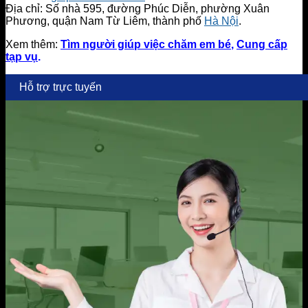
Địa chỉ: Số nhà 595, đường Phúc Diễn, phường Xuân
Phương, quận Nam Từ Liêm, thành phố
Hà Nội
.
Xem thêm:
Tìm người giúp việc chăm em bé
,
Cung cấp
tạp vụ
.
Hỗ trợ trực tuyến