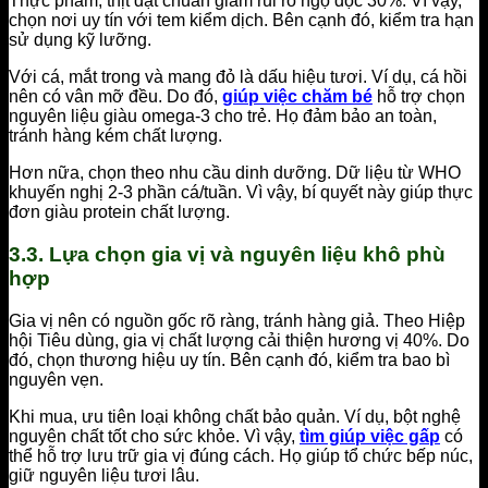
Thực phẩm, thịt đạt chuẩn giảm rủi ro ngộ độc 30%. Vì vậy,
chọn nơi uy tín với tem kiểm dịch. Bên cạnh đó, kiểm tra hạn
sử dụng kỹ lưỡng.
Với cá, mắt trong và mang đỏ là dấu hiệu tươi. Ví dụ, cá hồi
nên có vân mỡ đều. Do đó,
giúp việc chăm bé
hỗ trợ chọn
nguyên liệu giàu omega-3 cho trẻ. Họ đảm bảo an toàn,
tránh hàng kém chất lượng.
Hơn nữa, chọn theo nhu cầu dinh dưỡng. Dữ liệu từ WHO
khuyến nghị 2-3 phần cá/tuần. Vì vậy, bí quyết này giúp thực
đơn giàu protein chất lượng.
3.3. Lựa chọn gia vị và nguyên liệu khô phù
hợp
Gia vị nên có nguồn gốc rõ ràng, tránh hàng giả. Theo Hiệp
hội Tiêu dùng, gia vị chất lượng cải thiện hương vị 40%. Do
đó, chọn thương hiệu uy tín. Bên cạnh đó, kiểm tra bao bì
nguyên vẹn.
Khi mua, ưu tiên loại không chất bảo quản. Ví dụ, bột nghệ
nguyên chất tốt cho sức khỏe. Vì vậy,
tìm giúp việc gấp
có
thể hỗ trợ lưu trữ gia vị đúng cách. Họ giúp tổ chức bếp núc,
giữ nguyên liệu tươi lâu.