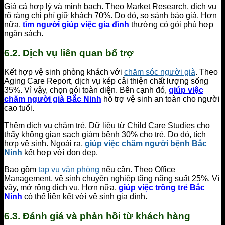
Giá cả hợp lý và minh bạch. Theo Market Research, dịch vụ
rõ ràng chi phí giữ khách 70%. Do đó, so sánh báo giá. Hơn
nữa,
tìm người giúp việc gia đình
thường có gói phù hợp
ngân sách.
6.2. Dịch vụ liên quan bổ trợ
Kết hợp vệ sinh phòng khách với
chăm sóc người già
. Theo
Aging Care Report, dịch vụ kép cải thiện chất lượng sống
35%. Vì vậy, chọn gói toàn diện. Bên cạnh đó,
giúp việc
chăm người già Bắc Ninh
hỗ trợ vệ sinh an toàn cho người
cao tuổi.
Thêm dịch vụ chăm trẻ. Dữ liệu từ Child Care Studies cho
thấy không gian sạch giảm bệnh 30% cho trẻ. Do đó, tích
hợp vệ sinh. Ngoài ra,
giúp việc chăm người bệnh Bắc
Ninh
kết hợp với dọn dẹp.
Bao gồm
tạp vụ văn phòng
nếu cần. Theo Office
Management, vệ sinh chuyên nghiệp tăng năng suất 25%. Vì
vậy, mở rộng dịch vụ. Hơn nữa,
giúp việc trông trẻ Bắc
Ninh
có thể liên kết với vệ sinh gia đình.
6.3. Đánh giá và phản hồi từ khách hàng