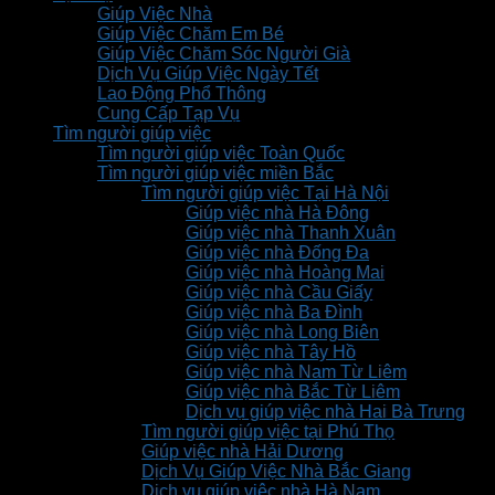
Giúp Việc Nhà
Giúp Việc Chăm Em Bé
Giúp Việc Chăm Sóc Người Già
Dịch Vụ Giúp Việc Ngày Tết
Lao Động Phổ Thông
Cung Cấp Tạp Vụ
Tìm người giúp việc
Tìm người giúp việc Toàn Quốc
Tìm người giúp việc miền Bắc
Tìm người giúp việc Tại Hà Nội
Giúp việc nhà Hà Đông
Giúp việc nhà Thanh Xuân
Giúp việc nhà Đống Đa
Giúp việc nhà Hoàng Mai
Giúp việc nhà Cầu Giấy
Giúp việc nhà Ba Đình
Giúp việc nhà Long Biên
Giúp việc nhà Tây Hồ
Giúp việc nhà Nam Từ Liêm
Giúp việc nhà Bắc Từ Liêm
Dịch vụ giúp việc nhà Hai Bà Trưng
Tìm người giúp việc tại Phú Thọ
Giúp việc nhà Hải Dương
Dịch Vụ Giúp Việc Nhà Bắc Giang
Dịch vụ giúp việc nhà Hà Nam