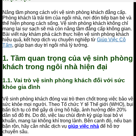
Nâng tầm phong cách với vệ sinh phòng khách đẳng cấp.
Phòng khách là trái tim của ngôi nhà, nơi đón tiếp bạn bè và
thể hiện phong cách sống. Vệ sinh phòng khách không chỉ
mang lại sự sạch sẽ mà còn nâng tầm đẳng cấp không gian.
Bài viết này khám phá cách thực hiện vệ sinh phòng khách
hiệu quả, kết hợp dịch vụ chuyên nghiệp từ
Giúp Việc Cô
Tấm
, giúp bạn duy trì ngôi nhà lý tưởng.
1. Tầm quan trọng của vệ sinh phòng
khách trong ngôi nhà hiện đại
1.1. Vai trò vệ sinh phòng khách đối với sức
khỏe gia đình
Vệ sinh phòng khách đóng vai trò then chốt trong việc bảo vệ
sức khỏe mọi người. Theo Tổ chức Y tế Thế giới (WHO), bụi
bẩn tích tụ có thể gây dị ứng hô hấp, ảnh hưởng đến 20%
dân số đô thị. Do đó, việc lau chùi định kỳ giúp loại bỏ vi
khuẩn, mang lại không khí trong lành. Bên cạnh đó, nếu bạn
bận rộn, hãy cân nhắc dịch vụ
giúp việc nhà
để hỗ trợ
chuyên sâu.