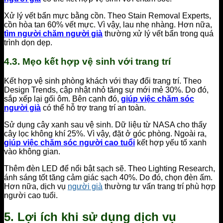
Xử lý vết bẩn mực bằng cồn. Theo Stain Removal Experts,
cồn hòa tan 60% vết mực. Vì vậy, lau nhẹ nhàng. Hơn nữa,
tìm người chăm người già
thường xử lý vết bẩn trong quá
trình dọn dẹp.
4.3. Mẹo kết hợp vệ sinh với trang trí
Kết hợp vệ sinh phòng khách với thay đổi trang trí. Theo
Design Trends, cập nhật nhỏ tăng sự mới mẻ 30%. Do đó,
sắp xếp lại gối ôm. Bên cạnh đó,
giúp việc chăm sóc
người già
có thể hỗ trợ trang trí an toàn.
Sử dụng cây xanh sau vệ sinh. Dữ liệu từ NASA cho thấy
cây lọc không khí 25%. Vì vậy, đặt ở góc phòng. Ngoài ra,
giúp việc chăm sóc người cao tuổi
kết hợp yếu tố xanh
vào không gian.
Thêm đèn LED để nổi bật sạch sẽ. Theo Lighting Research,
ánh sáng tốt tăng cảm giác sạch 40%. Do đó, chọn đèn ấm.
Hơn nữa, dịch vụ
người già
thường tư vấn trang trí phù hợp
người cao tuổi.
5. Lợi ích khi sử dụng dịch vụ