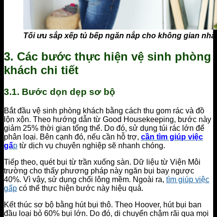
Tối ưu sắp xếp tủ bếp ngăn nắp cho không gian nhà
3. Các bước thực hiện vệ sinh phòng
khách chi tiết
3.1. Bước dọn dẹp sơ bộ
Bắt đầu vệ sinh phòng khách bằng cách thu gom rác và đồ
lộn xộn. Theo hướng dẫn từ Good Housekeeping, bước này
giảm 25% thời gian tổng thể. Do đó, sử dụng túi rác lớn để
phân loại. Bên cạnh đó, nếu cần hỗ trợ,
cần tìm giúp việc
gấ
p
từ dịch vụ chuyên nghiệp sẽ nhanh chóng.
Tiếp theo, quét bụi từ trần xuống sàn. Dữ liệu từ Viện Môi
trường cho thấy phương pháp này ngăn bụi bay ngược
40%. Vì vậy, sử dụng chổi lông mềm. Ngoài ra,
tìm giúp việc
gấp
có thể thực hiện bước này hiệu quả.
Kết thúc sơ bộ bằng hút bụi thô. Theo Hoover, hút bụi ban
đầu loại bỏ 60% bụi lớn. Do đó, di chuyển chậm rãi qua mọi