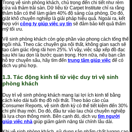
Trong vệ sinh phòng khách, chú trọng đến chi tiết như rèm
cửa và thảm trải sàn. Dữ liệu từ Carpet Institute chỉ ra rằng
thảm bẩn có thể làm giảm 40% độ sáng của phòng. Do đó,
giặt khô chuyên nghiệp là giải pháp hiệu quả. Ngoài ra, kết
hợp với
công ty giúp việc uy tín
sẽ đảm bảo kết quả thẩm
mỹ tối ưu.
Vệ sinh phòng khách còn góp phần vào phong cách tổng thể
ngôi nhà. Theo các chuyên gia nội thất, không gian sạch sẽ
tạo cảm giác rộng rãi hơn 25%. Vì vậy, việc sắp xếp đồ đạc
sau khi lau dọn là bước quan trọng. Hơn nữa, nếu bạn cần
hỗ trợ chuyên sâu, hãy tìm đến
trung tâm giúp việc
để có
dịch vụ phù hợp.
1.3. Tác động kinh tế từ việc duy trì vệ sinh
phòng khách
Duy trì vệ sinh phòng khách mang lại lợi ích kinh tế bằng
cách kéo dài tuổi thọ đồ nội thất. Theo báo cáo của
Consumer Reports, vệ sinh định kỳ có thể tiết kiệm đến 30%
chi phí thay mới. Do đó, đầu tư vào lau chùi chuyên nghiệp
là lựa chọn thông minh. Bên cạnh đó, dịch vụ
tìm người
giúp việc nhà
giúp giảm gánh nặng tài chính lâu dài.
Khi vệ sinh phòng khách, sử dụng sản phẩm chất lượng cao