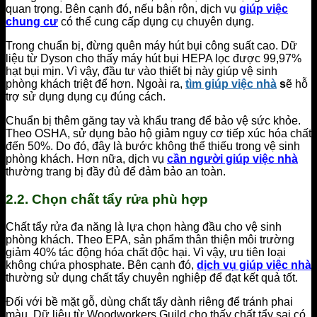
quan trọng. Bên cạnh đó, nếu bận rộn, dịch vụ
giúp việc
chung cư
có thể cung cấp dụng cụ chuyên dụng.
Trong chuẩn bị, đừng quên máy hút bụi công suất cao. Dữ
liệu từ Dyson cho thấy máy hút bụi HEPA lọc được 99,97%
hạt bụi mịn. Vì vậy, đầu tư vào thiết bị này giúp vệ sinh
phòng khách triệt để hơn. Ngoài ra,
tìm giúp việc nhà
s
ẽ hỗ
trợ sử dụng dụng cụ đúng cách.
Chuẩn bị thêm găng tay và khẩu trang để bảo vệ sức khỏe.
Theo OSHA, sử dụng bảo hộ giảm nguy cơ tiếp xúc hóa chất
đến 50%. Do đó, đây là bước không thể thiếu trong vệ sinh
phòng khách. Hơn nữa, dịch vụ
cần người giúp việc nhà
thường trang bị đầy đủ để đảm bảo an toàn.
2.2. Chọn chất tẩy rửa phù hợp
Chất tẩy rửa đa năng là lựa chọn hàng đầu cho vệ sinh
phòng khách. Theo EPA, sản phẩm thân thiện môi trường
giảm 40% tác động hóa chất độc hại. Vì vậy, ưu tiên loại
không chứa phosphate. Bên cạnh đó,
dịch vụ giúp việc nhà
thường sử dụng chất tẩy chuyên nghiệp để đạt kết quả tốt.
Đối với bề mặt gỗ, dùng chất tẩy dành riêng để tránh phai
màu. Dữ liệu từ Woodworkers Guild cho thấy chất tẩy sai có