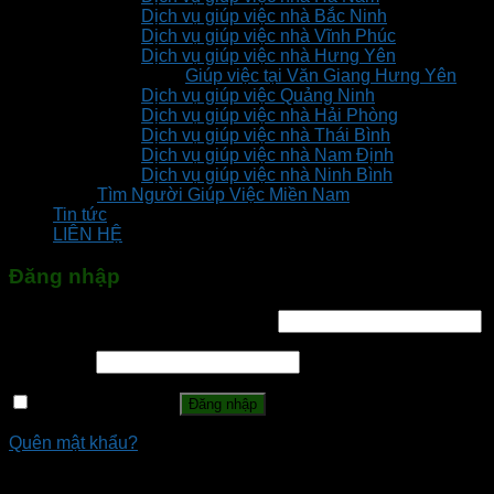
Dịch vụ giúp việc nhà Bắc Ninh
Dịch vụ giúp việc nhà Vĩnh Phúc
Dịch vụ giúp việc nhà Hưng Yên
Giúp việc tại Văn Giang Hưng Yên
Dịch vụ giúp việc Quảng Ninh
Dịch vụ giúp việc nhà Hải Phòng
Dịch vụ giúp việc nhà Thái Bình
Dịch vụ giúp việc nhà Nam Định
Dịch vụ giúp việc nhà Ninh Bình
Tìm Người Giúp Việc Miền Nam
Tin tức
LIÊN HỆ
Đăng nhập
Tên tài khoản hoặc địa chỉ email
*
Mật khẩu
*
Ghi nhớ mật khẩu
Đăng nhập
Quên mật khẩu?