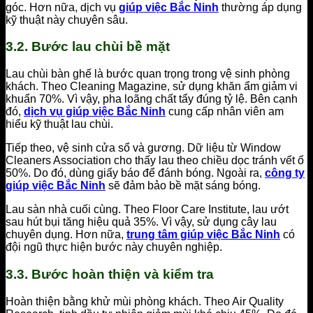
góc. Hơn nữa, dịch vụ
giúp việc Bắc Ninh
thường áp dụng
kỹ thuật này chuyên sâu.
3.2. Bước lau chùi bề mặt
Lau chùi bàn ghế là bước quan trọng trong vệ sinh phòng
khách. Theo Cleaning Magazine, sử dụng khăn ẩm giảm vi
khuẩn 70%. Vì vậy, pha loãng chất tẩy đúng tỷ lệ. Bên cạnh
đó,
dịch vụ giúp việc Bắc Ninh
cung cấp nhân viên am
hiểu kỹ thuật lau chùi.
Tiếp theo, vệ sinh cửa sổ và gương. Dữ liệu từ Window
Cleaners Association cho thấy lau theo chiều dọc tránh vết ố
50%. Do đó, dùng giấy báo để đánh bóng. Ngoài ra,
công ty
giúp việc Bắc Ninh
sẽ đảm bảo bề mặt sáng bóng.
Lau sàn nhà cuối cùng. Theo Floor Care Institute, lau ướt
sau hút bụi tăng hiệu quả 35%. Vì vậy, sử dụng cây lau
chuyên dụng. Hơn nữa,
trung tâm giúp việc Bắc Ninh
có
đội ngũ thực hiện bước này chuyên nghiệp.
3.3. Bước hoàn thiện và kiểm tra
Hoàn thiện bằng khử mùi phòng khách. Theo Air Quality