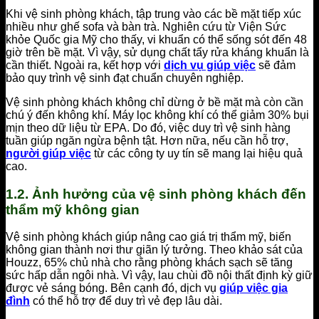
Khi vệ sinh phòng khách, tập trung vào các bề mặt tiếp xúc
nhiều như ghế sofa và bàn trà. Nghiên cứu từ Viện Sức
khỏe Quốc gia Mỹ cho thấy, vi khuẩn có thể sống sót đến 48
giờ trên bề mặt. Vì vậy, sử dụng chất tẩy rửa kháng khuẩn là
cần thiết. Ngoài ra, kết hợp với
dịch vụ giúp việc
sẽ đảm
bảo quy trình vệ sinh đạt chuẩn chuyên nghiệp.
Vệ sinh phòng khách không chỉ dừng ở bề mặt mà còn cần
chú ý đến không khí. Máy lọc không khí có thể giảm 30% bụi
mịn theo dữ liệu từ EPA. Do đó, việc duy trì vệ sinh hàng
tuần giúp ngăn ngừa bệnh tật. Hơn nữa, nếu cần hỗ trợ,
người giúp việc
từ các công ty uy tín sẽ mang lại hiệu quả
cao.
1.2. Ảnh hưởng của vệ sinh phòng khách đến
thẩm mỹ không gian
Vệ sinh phòng khách giúp nâng cao giá trị thẩm mỹ, biến
không gian thành nơi thư giãn lý tưởng. Theo khảo sát của
Houzz, 65% chủ nhà cho rằng phòng khách sạch sẽ tăng
sức hấp dẫn ngôi nhà. Vì vậy, lau chùi đồ nội thất định kỳ giữ
được vẻ sáng bóng. Bên cạnh đó, dịch vụ
giúp việc gia
đình
có thể hỗ trợ để duy trì vẻ đẹp lâu dài.