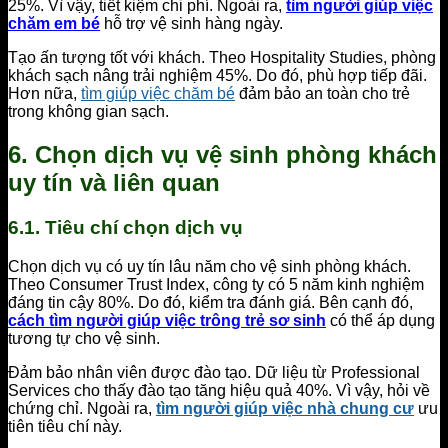
25%. Vì vậy, tiết kiệm chi phí. Ngoài ra,
tìm người giúp việc
chăm em bé
hỗ trợ vệ sinh hàng ngày.
Tạo ấn tượng tốt với khách. Theo Hospitality Studies, phòng
khách sạch nâng trải nghiệm 45%. Do đó, phù hợp tiếp đãi.
Hơn nữa,
tìm giúp việc chăm bé
đảm bảo an toàn cho trẻ
trong không gian sạch.
6. Chọn dịch vụ vệ sinh phòng khách
uy tín và liên quan
6.1. Tiêu chí chọn dịch vụ
Chọn dịch vụ có uy tín lâu năm cho vệ sinh phòng khách.
Theo Consumer Trust Index, công ty có 5 năm kinh nghiệm
đáng tin cậy 80%. Do đó, kiểm tra đánh giá. Bên cạnh đó,
cách tìm người giúp việc trông trẻ sơ sinh
có thể áp dụng
tương tự cho vệ sinh.
Đảm bảo nhân viên được đào tạo. Dữ liệu từ Professional
Services cho thấy đào tạo tăng hiệu quả 40%. Vì vậy, hỏi về
chứng chỉ. Ngoài ra,
tìm người giúp việc nhà chung cư
ưu
tiên tiêu chí này.