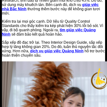
Research, tinh dầu tự nhiên giảm mùi khó chịu 45%. Do đó,
sử dụng máy khuếch tán. Bên cạnh đó, dịch vụ
giúp việc
nhà Bắc Ninh
thường thêm bước này để không gian tươi
mới.
Kiểm tra lại mọi góc cạnh. Dữ liệu từ Quality Control
Standards cho thấy kiểm tra kép phát hiện 30% lỗi bỏ sót. Vì
vậy, đi bộ quanh phòng. Ngoài ra,
tìm giúp việc Quảng
Ninh
sẽ đảm bảo kết quả hoàn hảo.
Sắp xếp đồ đạc trở lại. Theo Interior Design Guide, sắp xếp
hợp lý tăng không gian 20%. Do đó, tuân thủ nguyên tắc đối
xứng. Hơn nữa,
dịch vụ giúp việc Quảng Ninh
hỗ trợ bước
hoàn thiện chuyên sâu.