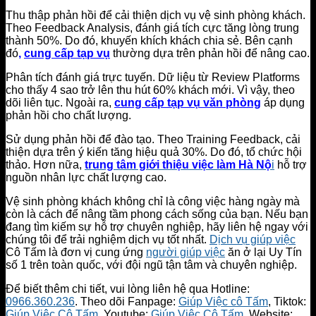
Thu thập phản hồi để cải thiện dịch vụ vệ sinh phòng khách.
Theo Feedback Analysis, đánh giá tích cực tăng lòng trung
thành 50%. Do đó, khuyến khích khách chia sẻ. Bên cạnh
đó
,
cung cấp tạp vụ
thường dựa trên phản hồi để nâng cao.
Phân tích đánh giá trực tuyến. Dữ liệu từ Review Platforms
cho thấy 4 sao trở lên thu hút 60% khách mới. Vì vậy, theo
dõi liên tục. Ngoài ra,
cung cấp tạp vụ văn phòng
áp dụng
phản hồi cho chất lượng.
Sử dụng phản hồi để đào tạo. Theo Training Feedback, cải
thiện dựa trên ý kiến tăng hiệu quả 30%. Do đó, tổ chức hội
thảo. Hơn nữa,
trung tâm giới thiệu việc làm Hà Nộ
i
hỗ trợ
nguồn nhân lực chất lượng cao.
Vệ sinh phòng khách không chỉ là công việc hàng ngày mà
còn là cách để nâng tầm phong cách sống của bạn. Nếu bạn
đang tìm kiếm sự hỗ trợ chuyên nghiệp, hãy liên hệ ngay với
chúng tôi để trải nghiệm dịch vụ tốt nhất.
Dịch vụ giúp việc
Cô Tấm là đơn vị cung ứng
người giúp việc
ăn ở lại Uy Tín
số 1 trên toàn quốc, với đội ngũ tận tâm và chuyên nghiệp.
Để biết thêm chi tiết, vui lòng liên hệ qua Hotline:
0966.360.236
. Theo dõi Fanpage:
Giúp Việc cô Tấm
, Tiktok:
Giúp Việc Cô Tấm
, Youtube:
Giúp Việc Cô Tấm
, Website: