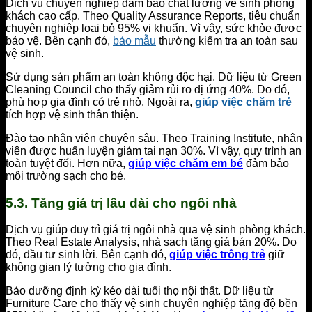
Dịch vụ chuyên nghiệp đảm bảo chất lượng vệ sinh phòng
khách cao cấp. Theo Quality Assurance Reports, tiêu chuẩn
chuyên nghiệp loại bỏ 95% vi khuẩn. Vì vậy, sức khỏe được
bảo vệ. Bên cạnh đó,
bảo mẫu
thường kiểm tra an toàn sau
vệ sinh.
Sử dụng sản phẩm an toàn không độc hại. Dữ liệu từ Green
Cleaning Council cho thấy giảm rủi ro dị ứng 40%. Do đó,
phù hợp gia đình có trẻ nhỏ. Ngoài ra,
giúp việc chăm trẻ
tích hợp vệ sinh thân thiện.
Đào tạo nhân viên chuyên sâu. Theo Training Institute, nhân
viên được huấn luyện giảm tai nạn 30%. Vì vậy, quy trình an
toàn tuyệt đối. Hơn nữa,
giúp việc chăm em bé
đảm bảo
môi trường sạch cho bé.
5.3. Tăng giá trị lâu dài cho ngôi nhà
Dịch vụ giúp duy trì giá trị ngôi nhà qua vệ sinh phòng khách.
Theo Real Estate Analysis, nhà sạch tăng giá bán 20%. Do
đó, đầu tư sinh lời. Bên cạnh đó,
giúp việc trông trẻ
giữ
không gian lý tưởng cho gia đình.
Bảo dưỡng định kỳ kéo dài tuổi thọ nội thất. Dữ liệu từ
Furniture Care cho thấy vệ sinh chuyên nghiệp tăng độ bền