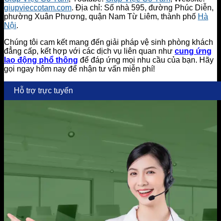
giupvieccotam.com
. Địa chỉ: Số nhà 595, đường Phúc Diễn,
phường Xuân Phương, quận Nam Từ Liêm, thành phố
Hà
Nội
.
Chúng tôi cam kết mang đến giải pháp vệ sinh phòng khách
đẳng cấp, kết hợp với các dịch vụ liên quan như
cung ứng
lao động phổ thông
để đáp ứng mọi nhu cầu của bạn. Hãy
gọi ngay hôm nay để nhận tư vấn miễn phí!
Hỗ trợ trực tuyến