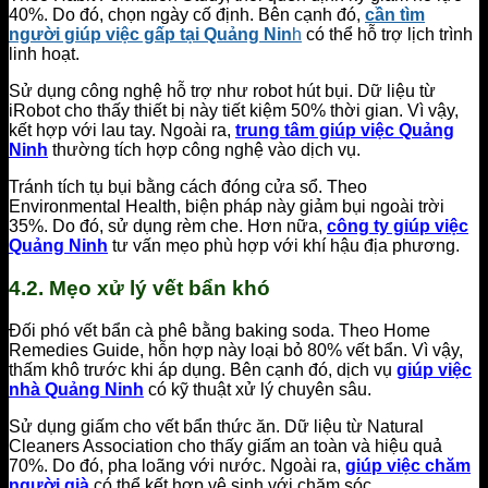
40%. Do đó, chọn ngày cố định. Bên cạnh đó,
cần tìm
người giúp việc gấp tại Quảng Nin
h
có thể hỗ trợ lịch trình
linh hoạt.
Sử dụng công nghệ hỗ trợ như robot hút bụi. Dữ liệu từ
iRobot cho thấy thiết bị này tiết kiệm 50% thời gian. Vì vậy,
kết hợp với lau tay. Ngoài ra,
trung tâm giúp việc Quảng
Ninh
thường tích hợp công nghệ vào dịch vụ.
Tránh tích tụ bụi bằng cách đóng cửa sổ. Theo
Environmental Health, biện pháp này giảm bụi ngoài trời
35%. Do đó, sử dụng rèm che. Hơn nữa,
công ty giúp việc
Quảng Ninh
tư vấn mẹo phù hợp với khí hậu địa phương.
4.2. Mẹo xử lý vết bẩn khó
Đối phó vết bẩn cà phê bằng baking soda. Theo Home
Remedies Guide, hỗn hợp này loại bỏ 80% vết bẩn. Vì vậy,
thấm khô trước khi áp dụng. Bên cạnh đó, dịch vụ
giúp việc
nhà Quảng Ninh
có kỹ thuật xử lý chuyên sâu.
Sử dụng giấm cho vết bẩn thức ăn. Dữ liệu từ Natural
Cleaners Association cho thấy giấm an toàn và hiệu quả
70%. Do đó, pha loãng với nước. Ngoài ra,
giúp việc chăm
người già
có thể kết hợp vệ sinh với chăm sóc.