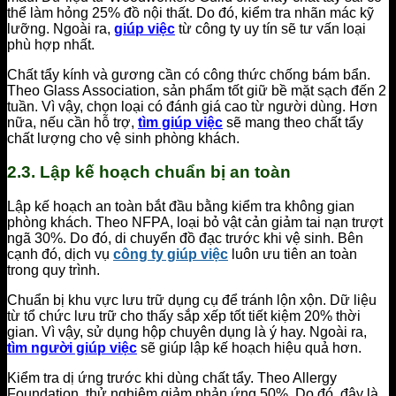
thể làm hỏng 25% đồ nội thất. Do đó, kiểm tra nhãn mác kỹ
lưỡng. Ngoài ra,
giúp việc
từ công ty uy tín sẽ tư vấn loại
phù hợp nhất.
Chất tẩy kính và gương cần có công thức chống bám bẩn.
Theo Glass Association, sản phẩm tốt giữ bề mặt sạch đến 2
tuần. Vì vậy, chọn loại có đánh giá cao từ người dùng. Hơn
nữa, nếu cần hỗ trợ,
tìm giúp việc
sẽ mang theo chất tẩy
chất lượng cho vệ sinh phòng khách.
2.3. Lập kế hoạch chuẩn bị an toàn
Lập kế hoạch an toàn bắt đầu bằng kiểm tra không gian
phòng khách. Theo NFPA, loại bỏ vật cản giảm tai nạn trượt
ngã 30%. Do đó, di chuyển đồ đạc trước khi vệ sinh. Bên
cạnh đó, dịch vụ
công ty giúp việc
luôn ưu tiên an toàn
trong quy trình.
Chuẩn bị khu vực lưu trữ dụng cụ để tránh lộn xộn. Dữ liệu
từ tổ chức lưu trữ cho thấy sắp xếp tốt tiết kiệm 20% thời
gian. Vì vậy, sử dụng hộp chuyên dụng là ý hay. Ngoài ra,
tìm người giúp việc
sẽ giúp lập kế hoạch hiệu quả hơn.
Kiểm tra dị ứng trước khi dùng chất tẩy. Theo Allergy
Foundation, thử nghiệm giảm phản ứng 50%. Do đó, đây là