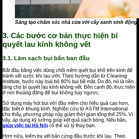
Sáng tạo chăm sóc nhà cửa với cây xanh sinh động
3. Các bước cơ bản thực hiện bí
quyết lau kính không vết
3.1. Làm sạch bụi bẩn ban đầu
Bắt đầu bằng việc dùng chổi mềm quét bụi khô trên kính để
tránh vết xước khi lau ướt. Theo hướng dẫn từ Cleaning
Institute, bước này loại bỏ 80% bụi bề mặt. Do đó, nó là nền
tảng cho bí quyết lau kính không vết. Bên cạnh đó, thực hiện
ở nơi thoáng đãng để bụi không bay ngược.
Sử dụng máy hút bụi với đầu mềm cho hiệu quả cao hơn,
đặc biệt ở khung kính. Nghiên cứu từ ASTM International
cho thấy, phương pháp này giảm thời gian tổng thể 25%. Vì
vậy, áp dụng kỹ lưỡng giúp kết quả sạch bóng. Nếu bận,
giúp việc tại Hà Nội
có thể xử lý thay bạn.
Hơn nữa, kiểm tra vết bẩn cứng đầu trước khi lau. Theo