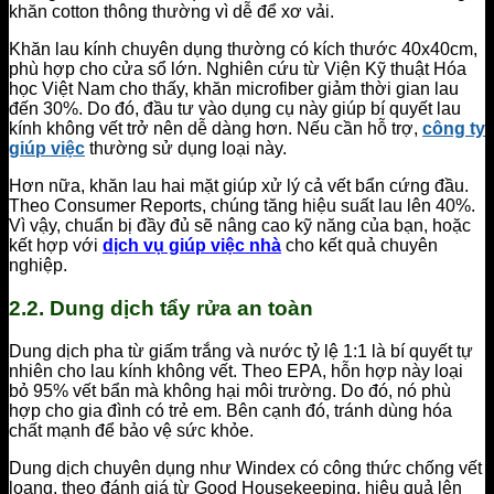
khăn cotton thông thường vì dễ để xơ vải.
Khăn lau kính chuyên dụng thường có kích thước 40x40cm,
phù hợp cho cửa sổ lớn. Nghiên cứu từ Viện Kỹ thuật Hóa
học Việt Nam cho thấy, khăn microfiber giảm thời gian lau
đến 30%. Do đó, đầu tư vào dụng cụ này giúp bí quyết lau
kính không vết trở nên dễ dàng hơn. Nếu cần hỗ trợ,
công ty
giúp việc
thường sử dụng loại này.
Hơn nữa, khăn lau hai mặt giúp xử lý cả vết bẩn cứng đầu.
Theo Consumer Reports, chúng tăng hiệu suất lau lên 40%.
Vì vậy, chuẩn bị đầy đủ sẽ nâng cao kỹ năng của bạn, hoặc
kết hợp với
dịch vụ giúp việc nhà
cho kết quả chuyên
nghiệp.
2.2. Dung dịch tẩy rửa an toàn
Dung dịch pha từ giấm trắng và nước tỷ lệ 1:1 là bí quyết tự
nhiên cho lau kính không vết. Theo EPA, hỗn hợp này loại
bỏ 95% vết bẩn mà không hại môi trường. Do đó, nó phù
hợp cho gia đình có trẻ em. Bên cạnh đó, tránh dùng hóa
chất mạnh để bảo vệ sức khỏe.
Dung dịch chuyên dụng như Windex có công thức chống vết
loang, theo đánh giá từ Good Housekeeping, hiệu quả lên