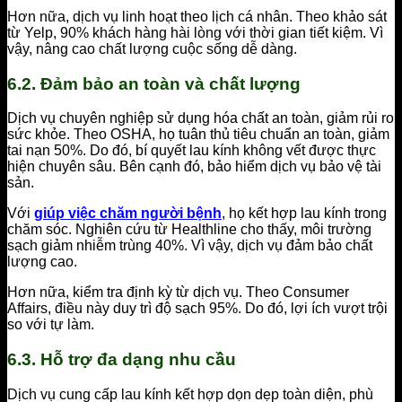
Hơn nữa, dịch vụ linh hoạt theo lịch cá nhân. Theo khảo sát
từ Yelp, 90% khách hàng hài lòng với thời gian tiết kiệm. Vì
vậy, nâng cao chất lượng cuộc sống dễ dàng.
6.2. Đảm bảo an toàn và chất lượng
Dịch vụ chuyên nghiệp sử dụng hóa chất an toàn, giảm rủi ro
sức khỏe. Theo OSHA, họ tuân thủ tiêu chuẩn an toàn, giảm
tai nạn 50%. Do đó, bí quyết lau kính không vết được thực
hiện chuyên sâu. Bên cạnh đó, bảo hiểm dịch vụ bảo vệ tài
sản.
Với
giúp việc chăm người bệnh
, họ kết hợp lau kính trong
chăm sóc. Nghiên cứu từ Healthline cho thấy, môi trường
sạch giảm nhiễm trùng 40%. Vì vậy, dịch vụ đảm bảo chất
lượng cao.
Hơn nữa, kiểm tra định kỳ từ dịch vụ. Theo Consumer
Affairs, điều này duy trì độ sạch 95%. Do đó, lợi ích vượt trội
so với tự làm.
6.3. Hỗ trợ đa dạng nhu cầu
Dịch vụ cung cấp lau kính kết hợp dọn dẹp toàn diện, phù