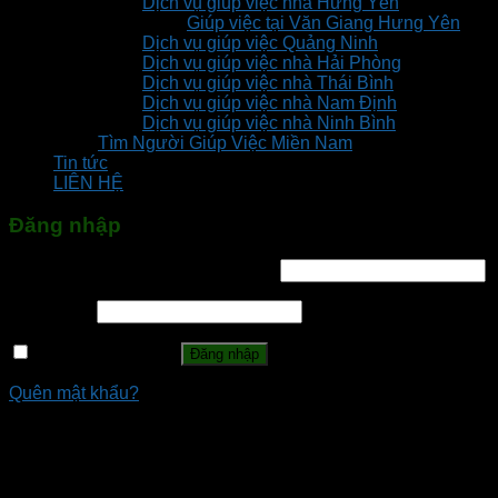
Dịch vụ giúp việc nhà Hưng Yên
Giúp việc tại Văn Giang Hưng Yên
Dịch vụ giúp việc Quảng Ninh
Dịch vụ giúp việc nhà Hải Phòng
Dịch vụ giúp việc nhà Thái Bình
Dịch vụ giúp việc nhà Nam Định
Dịch vụ giúp việc nhà Ninh Bình
Tìm Người Giúp Việc Miền Nam
Tin tức
LIÊN HỆ
Đăng nhập
Tên tài khoản hoặc địa chỉ email
*
Mật khẩu
*
Ghi nhớ mật khẩu
Đăng nhập
Quên mật khẩu?