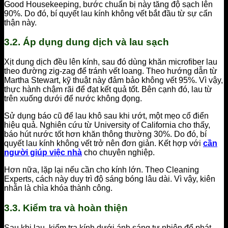
Good Housekeeping, bước chuẩn bị này tăng độ sạch lên
90%. Do đó, bí quyết lau kính không vết bắt đầu từ sự cẩn
thận này.
3.2. Áp dụng dung dịch và lau sạch
Xịt dung dịch đều lên kính, sau đó dùng khăn microfiber lau
theo đường zig-zag để tránh vết loang. Theo hướng dẫn từ
Martha Stewart, kỹ thuật này đảm bảo không vết 95%. Vì vậy,
thực hành chậm rãi để đạt kết quả tốt. Bên cạnh đó, lau từ
trên xuống dưới để nước không đọng.
Sử dụng báo cũ để lau khô sau khi ướt, một mẹo cổ điển
hiệu quả. Nghiên cứu từ University of California cho thấy,
báo hút nước tốt hơn khăn thông thường 30%. Do đó, bí
quyết lau kính không vết trở nên đơn giản. Kết hợp với
cần
người giúp việc nhà
cho chuyên nghiệp.
Hơn nữa, lặp lại nếu cần cho kính lớn. Theo Cleaning
Experts, cách này duy trì độ sáng bóng lâu dài. Vì vậy, kiên
nhẫn là chìa khóa thành công.
3.3. Kiểm tra và hoàn thiện
Sau khi lau, kiểm tra kính dưới ánh sáng tự nhiên để phát