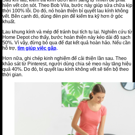
hiện vết còn sót. Theo Bob Vila, bước này giúp sửa chữa kịp
thời 100% lỗi. Do đó, nó hoàn thiện bí quyết lau kính không
vết. Bên cạnh đó, dùng đèn pin để kiểm tra kỹ hơn ở góc
khuất.
Lau khung kính và mép để tránh bụi tích tụ lại. Nghiên cứu từ
Home Depot cho thấy, bước hoàn thiện này kéo dài độ sạch
50%. Vì vậy, đừng bỏ qua để đạt kết quả hoàn hảo. Nếu cần
hỗ trợ,
tìm giúp việc gấp
.
Hơn nữa, ghi chép kinh nghiệm để cải thiện lần sau. Theo
khảo sát từ Pinterest, người dùng chia sẻ mẹo này tăng hiệu
quả 40%. Do đó, bí quyết lau kính không vết sẽ tiến bộ theo
thời gian.