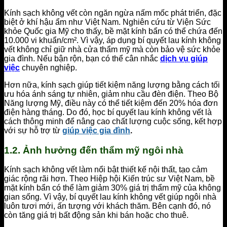
Kính sạch không vết còn ngăn ngừa nấm mốc phát triển, đặc
biệt ở khí hậu ẩm như Việt Nam. Nghiên cứu từ Viện Sức
khỏe Quốc gia Mỹ cho thấy, bề mặt kính bẩn có thể chứa đến
10.000 vi khuẩn/cm². Vì vậy, áp dụng bí quyết lau kính không
vết không chỉ giữ nhà cửa thẩm mỹ mà còn bảo vệ sức khỏe
gia đình. Nếu bận rộn, bạn có thể cân nhắc
dịch vụ giúp
việc
chuyên nghiệp.
Hơn nữa, kính sạch giúp tiết kiệm năng lượng bằng cách tối
ưu hóa ánh sáng tự nhiên, giảm nhu cầu đèn điện. Theo Bộ
Năng lượng Mỹ, điều này có thể tiết kiệm đến 20% hóa đơn
điện hàng tháng. Do đó, học bí quyết lau kính không vết là
cách thông minh để nâng cao chất lượng cuộc sống, kết hợp
với sự hỗ trợ từ
giúp việc gia đình
.
1.2. Ảnh hưởng đến thẩm mỹ ngôi nhà
Kính sạch không vết làm nổi bật thiết kế nội thất, tạo cảm
giác rộng rãi hơn. Theo Hiệp hội Kiến trúc sư Việt Nam, bề
mặt kính bẩn có thể làm giảm 30% giá trị thẩm mỹ của không
gian sống. Vì vậy, bí quyết lau kính không vết giúp ngôi nhà
luôn tươi mới, ấn tượng với khách thăm. Bên cạnh đó, nó
còn tăng giá trị bất động sản khi bán hoặc cho thuê.