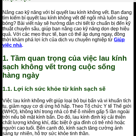
Nâng cao kỹ năng với bí quyết lau kính không vết. Bạn đang
tìm kiếm bí quyết lau kính không vết để ngôi nhà luôn sáng
bóng? Bài viết này sẽ hướng dẫn chi tiết từ chuẩn bị đến kỹ
thuật chuyên sâu, giúp bạn nâng cao kỹ năng dọn dẹp hiệu
quả. Với các mẹo thực tế, bạn có thể áp dụng ngay, đồng
thời khám phá lợi ích của dịch vụ chuyên nghiệp từ
Giúp
việc nhà
.
1. Tầm quan trọng của việc lau kính
sạch không vết trong cuộc sống
hàng ngày
1.1. Lợi ích sức khỏe từ kính sạch sẽ
Việc lau kính không vết giúp loại bỏ bụi bẩn và vi khuẩn tích
tụ, giảm nguy cơ dị ứng hô hấp. Theo Tổ chức Y tế Thế giới
(WHO), không khí trong nhà có thể ô nhiễm gấp 5 lần ngoài
trời nếu bề mặt kính bẩn. Do đó, lau kính định kỳ cải thiện
chất lượng không khí, đặc biệt ở gia đình có trẻ nhỏ hoặc
người cao tuổi. Bên cạnh đó, kính sạch tăng cường ánh
sáng tự nhiên, hỗ trợ sức khỏe tinh thần.