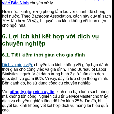
việc Bắc Ninh
chuyên xử lý.
Hơn nữa, kính gương phòng tắm lau với chanh để chống
hơi nước. Theo Bathroom Association, cách này duy trì sạch
70% lâu hơn. Vì vậy, bí quyết lau kính không vết toàn diện
cho ngôi nhà.
6. Lợi ích khi kết hợp với dịch vụ
chuyên nghiệp
6.1. Tiết kiệm thời gian cho gia đình
Dịch vụ giúp việc
chuyên lau kính không vết giúp bạn dành
thời gian cho công việc và gia đình. Theo Bureau of Labor
Statistics, người Việt dành trung bình 2 giờ/tuần cho dọn
dẹp, dịch vụ giảm 80%. Vì vậy, đây là lựa chọn thông minh.
Bên cạnh đó, họ sử dụng công cụ chuyên nghiệp.
Với
công ty giúp việc uy tín
, kính nhà bạn luôn sạch bóng
mà không tốn công. Nghiên cứu từ ServiceMaster cho thấy,
dịch vụ chuyên nghiệp tăng độ bền kính 25%. Do đó, bí
quyết lau kính không vết kết hợp dịch vụ mang lại hiệu quả
cao.