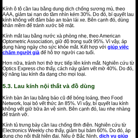
Kính ô tô cần lau bằng dung dịch chống sương mù, theo
AAA, giảm tai nạn do tầm nhìn kém 30%. Do đó, bí quyết lau
kính không vết đảm bảo an toàn lái xe. Bên cạnh đó, dùng
khăn mềm để tránh xước bề mặt.
Kính mắt lau bằng nước xà phòng nhẹ, theo American
Optometric Association, giữ độ trong suốt 95%. Vì vậy, áp
dụng hàng ngày cho sức khỏe mắt. Kết hợp với
giúp việc
chăm người già
để hỗ trợ người cao tuổi.
Hơn nữa, tránh hơi thở trực tiếp lên kính mắt. Nghiên cứu từ
Optics Express cho thấy, cách này giảm vết mờ 40%. Do đó,
kỹ năng lau kính đa dạng cho mọi loại.
5.3. Lau kính nội thất và đồ dùng
Kính bàn ăn lau bằng báo cũ để bóng loáng, theo Food
Network, loại bỏ vết thức ăn 85%. Vì vậy, bí quyết lau kính
không vết giữ bữa ăn vệ sinh. Bên cạnh đó, lau nhẹ nhàng
để tránh vỡ.
Kính tủ trưng bày cần lau chống tĩnh điện. Nghiên cứu từ
Electronics Weekly cho thấy, giảm bụi bám 60%. Do đó, áp
dụng cho nội thất hiện đại. Nếu ở Bắc Ninh,
dịch vụ giúp