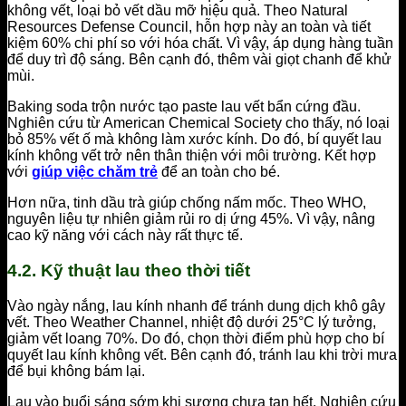
không vết, loại bỏ vết dầu mỡ hiệu quả. Theo Natural
Resources Defense Council, hỗn hợp này an toàn và tiết
kiệm 60% chi phí so với hóa chất. Vì vậy, áp dụng hàng tuần
để duy trì độ sáng. Bên cạnh đó, thêm vài giọt chanh để khử
mùi.
Baking soda trộn nước tạo paste lau vết bẩn cứng đầu.
Nghiên cứu từ American Chemical Society cho thấy, nó loại
bỏ 85% vết ố mà không làm xước kính. Do đó, bí quyết lau
kính không vết trở nên thân thiện với môi trường. Kết hợp
với
giúp việc chăm trẻ
để an toàn cho bé.
Hơn nữa, tinh dầu trà giúp chống nấm mốc. Theo WHO,
nguyên liệu tự nhiên giảm rủi ro dị ứng 45%. Vì vậy, nâng
cao kỹ năng với cách này rất thực tế.
4.2. Kỹ thuật lau theo thời tiết
Vào ngày nắng, lau kính nhanh để tránh dung dịch khô gây
vết. Theo Weather Channel, nhiệt độ dưới 25°C lý tưởng,
giảm vết loang 70%. Do đó, chọn thời điểm phù hợp cho bí
quyết lau kính không vết. Bên cạnh đó, tránh lau khi trời mưa
để bụi không bám lại.
Lau vào buổi sáng sớm khi sương chưa tan hết. Nghiên cứu