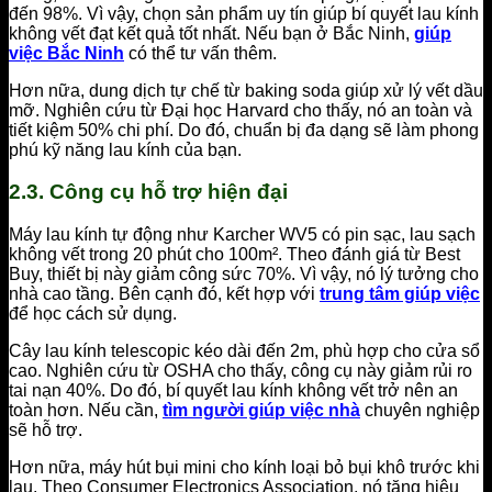
đến 98%. Vì vậy, chọn sản phẩm uy tín giúp bí quyết lau kính
không vết đạt kết quả tốt nhất. Nếu bạn ở Bắc Ninh,
giúp
việc Bắc Ninh
có thể tư vấn thêm.
Hơn nữa, dung dịch tự chế từ baking soda giúp xử lý vết dầu
mỡ. Nghiên cứu từ Đại học Harvard cho thấy, nó an toàn và
tiết kiệm 50% chi phí. Do đó, chuẩn bị đa dạng sẽ làm phong
phú kỹ năng lau kính của bạn.
2.3. Công cụ hỗ trợ hiện đại
Máy lau kính tự động như Karcher WV5 có pin sạc, lau sạch
không vết trong 20 phút cho 100m². Theo đánh giá từ Best
Buy, thiết bị này giảm công sức 70%. Vì vậy, nó lý tưởng cho
nhà cao tầng. Bên cạnh đó, kết hợp với
trung tâm giúp việc
để học cách sử dụng.
Cây lau kính telescopic kéo dài đến 2m, phù hợp cho cửa sổ
cao. Nghiên cứu từ OSHA cho thấy, công cụ này giảm rủi ro
tai nạn 40%. Do đó, bí quyết lau kính không vết trở nên an
toàn hơn. Nếu cần,
tìm người giúp việc nhà
chuyên nghiệp
sẽ hỗ trợ.
Hơn nữa, máy hút bụi mini cho kính loại bỏ bụi khô trước khi
lau. Theo Consumer Electronics Association, nó tăng hiệu