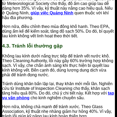
từ Meteorological Society cho thấy, độ ẩm cao giúp lau dễ
dàng hơn 35%. Vì vậy, kỹ thuật này nâng cao hiệu quả. Nếu
ở Quảng Ninh,
giúp việc Quảng Ninh
quen thuộc với khí
hậu địa phương.
Hơn nữa, điều chỉnh theo mùa đông khô hanh. Theo EPA,
dùng ẩm kế để kiểm soát, tăng độ sạch 50%. Do đó, bí quyết
lau kính không vết linh hoạt theo thời tiết.
4.3. Tránh lỗi thường gặp
Không lau kính dưới nắng trực tiếp để tránh vết nước khô.
Theo Cleaning Authority, lỗi này gây 60% trường hợp không
sạch. Vì vậy, che chắn ánh sáng khi thực hiện bí quyết lau
kính không vết. Bên cạnh đó, dùng lượng dung dịch vừa
phải để tránh đọng nước.
Tránh dùng khăn bẩn lặp lại, thay khăn mới mỗi lần. Nghiên
cứu từ Institute of Inspection Cleaning cho thấy, khăn sạch
tăng hiệu quả 80%. Do đó, chú ý chi tiết này. Kết hợp với
tạp
vụ văn phòng
cho kinh nghiệm chuyên sâu.
Hơn nữa, không chà mạnh để tránh xước. Theo Glass
Association, kỹ thuật nhẹ nhàng giảm hư hỏng 40%. Vì vậy,
tránh lỗi giúp kỹ năng lau kính hoàn thiện hơn.