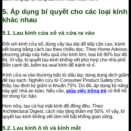
5. Áp dụng bí quyết cho các loại kính
khác nhau
5.1. Lau kính cửa sổ và cửa ra vào
Đối với kính cửa sổ, dùng cây lau dài để tiếp cận cao, tránh
vết loang bằng cách lau theo chiều dọc. Theo Home Advisor,
phương pháp này hiệu quả cho kính lớn, loại bỏ 90% bụi đô
thị. Vì vậy, bí quyết lau kính không vết phù hợp cho nhà phố.
Bên cạnh đó, kiểm tra seal kính để tránh rò rỉ.
Kính cửa ra vào thường bẩn từ dấu tay, dùng dung dịch giấm
để lau sạch. Nghiên cứu từ Consumer Product Safety cho
thấy, lau định kỳ giảm vi khuẩn 75%. Do đó, áp dụng kỹ năng
này giữ nhà an toàn. Nếu cần,
giúp việc trông trẻ
có thể hỗ
trợ trong lúc bận.
Hơn nữa, lau cả hai mặt kính để đồng đều. Theo
Architectural Digest, cách này tăng thẩm mỹ 50%. Vì vậy, bí
quyết lau kính không vết làm nổi bật không gian sống.
5.2. Lau kính ô tô và kính mắt