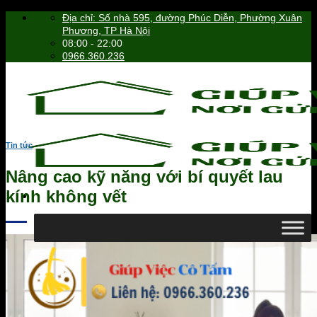
Skip
Địa chỉ: Số nhà 595, đường Phúc Diễn, Phường Xuân
to
Phương, TP Hà Nội
content
08:00 - 22:00
0966.360.236
Tin tức
Nâng cao kỹ năng với bí quyết lau
kính không vết
0966.360.236
Tìm
kiếm: