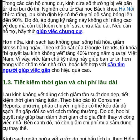
Trong các căn hộ chung cư, kính cửa sổ thường bị vết bẩn
từ khói bụi đô thị. Nghiên cứu từ Đại học Bách khoa
Hà Nội
chỉ ra rằng, lau kính định kỳ có thể duy trì độ sáng bóng lên
đến 90%. Do đó, áp dụng kỹ năng này không chỉ nâng cao
vẻ đẹp mà còn tiết kiệm chi phí sửa chữa lâu dài. Nếu cần
hỗ trợ, hãy thử
giúp việc chung cư
.
Hơn nữa, kính sạch tạo không gian sống hài hòa, giảm
stress hàng ngày. Theo khảo sát của Google Trends, từ khóa
“bí quyết lau kính không vết” tăng 40% trong năm qua tại Việt
Nam. Vì vậy, việc làm chủ kỹ năng này giúp bạn tự tin hơn
trong việc chăm sóc nhà cửa, hoặc kết hợp với
cần tìm
người giúp việc gấp
cho hiệu quả cao.
1.3. Tiết kiệm thời gian và chi phí lâu dài
Lau kính không vết đúng cách giảm tần suất dọn dẹp, tiết
kiệm thời gian hàng tuần. Theo báo cáo từ Consumer
Reports, phương pháp chuyên nghiệp có thể kéo dài độ
sạch lên gấp đôi so với cách thông thường. Do đó, học bí
quyết này giúp bạn dành thời gian cho gia đình thay vì công
việc nhà. Bên cạnh đó, nó còn giảm chi phí mua sắm dụng
cụ thay thế.
Kính sạch ngăn ngừa vết xước do bụi bẩn tích tụ, theo Hiệp