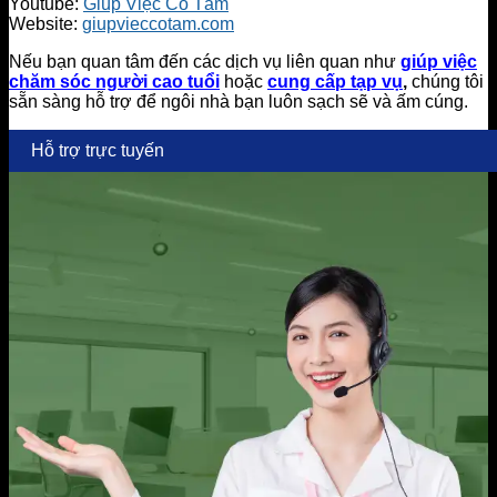
Youtube:
Giúp Việc Cô Tấm
Website:
giupvieccotam.com
Nếu bạn quan tâm đến các dịch vụ liên quan như
giúp việc
chăm sóc người cao tuổi
hoặc
cung cấp tạp vụ
,
chúng tôi
sẵn sàng hỗ trợ để ngôi nhà bạn luôn sạch sẽ và ấm cúng.
Hỗ trợ trực tuyến