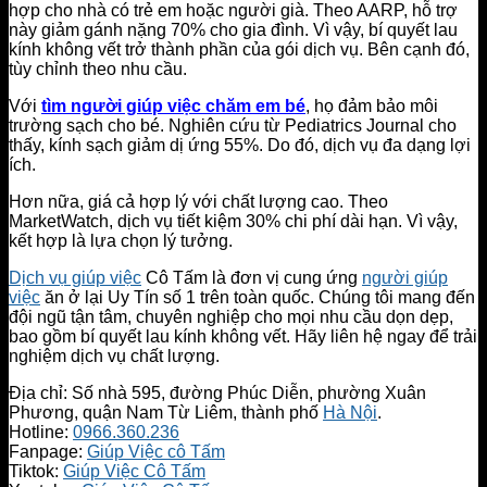
hợp cho nhà có trẻ em hoặc người già. Theo AARP, hỗ trợ
này giảm gánh nặng 70% cho gia đình. Vì vậy, bí quyết lau
kính không vết trở thành phần của gói dịch vụ. Bên cạnh đó,
tùy chỉnh theo nhu cầu.
Với
tìm người giúp việc chăm em bé
, họ đảm bảo môi
trường sạch cho bé. Nghiên cứu từ Pediatrics Journal cho
thấy, kính sạch giảm dị ứng 55%. Do đó, dịch vụ đa dạng lợi
ích.
Hơn nữa, giá cả hợp lý với chất lượng cao. Theo
MarketWatch, dịch vụ tiết kiệm 30% chi phí dài hạn. Vì vậy,
kết hợp là lựa chọn lý tưởng.
Dịch vụ giúp việc
Cô Tấm là đơn vị cung ứng
người giúp
việc
ăn ở lại Uy Tín số 1 trên toàn quốc. Chúng tôi mang đến
đội ngũ tận tâm, chuyên nghiệp cho mọi nhu cầu dọn dẹp,
bao gồm bí quyết lau kính không vết. Hãy liên hệ ngay để trải
nghiệm dịch vụ chất lượng.
Địa chỉ: Số nhà 595, đường Phúc Diễn, phường Xuân
Phương, quận Nam Từ Liêm, thành phố
Hà Nội
.
Hotline:
0966.360.236
Fanpage:
Giúp Việc cô Tấm
Tiktok:
Giúp Việc Cô Tấm