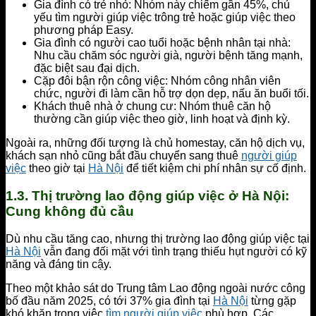
Gia đình có trẻ nhỏ: Nhóm này chiếm gần 45%, chủ
yếu tìm người giúp việc trông trẻ hoặc giúp việc theo
phương pháp Easy.
Gia đình có người cao tuổi hoặc bệnh nhân tại nhà:
Nhu cầu chăm sóc người già, người bệnh tăng mạnh,
đặc biệt sau đại dịch.
Cặp đôi bận rộn công việc: Nhóm công nhân viên
chức, người đi làm cần hỗ trợ dọn dẹp, nấu ăn buổi tối.
Khách thuê nhà ở chung cư: Nhóm thuê căn hộ
thường cần giúp việc theo giờ, linh hoạt và định kỳ.
Ngoài ra, những đối tượng là chủ homestay, căn hộ dịch vụ,
khách sạn nhỏ cũng bắt đầu chuyển sang thuê
người giúp
việc
theo giờ tại
Hà Nội
để tiết kiệm chi phí nhân sự cố định.
1.3. Thị trường lao động giúp việc ở Hà Nội:
Cung không đủ cầu
Dù nhu cầu tăng cao, nhưng thị trường lao động giúp việc tại
Hà Nội
vẫn đang đối mặt với tình trạng thiếu hụt người có kỹ
năng và đáng tin cậy.
Theo một khảo sát do Trung tâm Lao động ngoài nước công
bố đầu năm 2025, có tới 37% gia đình tại
Hà Nội
từng gặp
khó khăn trong việc
tìm người giúp việc
phù hợp. Các