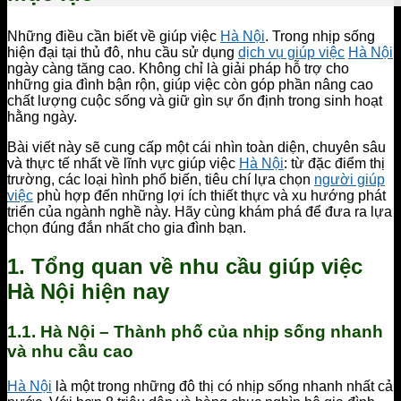
Những điều cần biết về giúp việc
Hà Nội
. Trong nhịp sống
hiện đại tại thủ đô, nhu cầu sử dụng
dịch vụ giúp việc
Hà Nội
ngày càng tăng cao. Không chỉ là giải pháp hỗ trợ cho
những gia đình bận rộn, giúp việc còn góp phần nâng cao
chất lượng cuộc sống và giữ gìn sự ổn định trong sinh hoạt
hằng ngày.
Bài viết này sẽ cung cấp một cái nhìn toàn diện, chuyên sâu
và thực tế nhất về lĩnh vực giúp việc
Hà Nội
: từ đặc điểm thị
trường, các loại hình phổ biến, tiêu chí lựa chọn
người giúp
việc
phù hợp đến những lợi ích thiết thực và xu hướng phát
triển của ngành nghề này. Hãy cùng khám phá để đưa ra lựa
chọn đúng đắn nhất cho gia đình bạn.
1. Tổng quan về nhu cầu giúp việc
Hà Nội hiện nay
1.1. Hà Nội – Thành phố của nhịp sống nhanh
và nhu cầu cao
Hà Nội
là một trong những đô thị có nhịp sống nhanh nhất cả