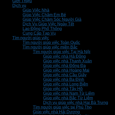
Giới Thiệu
Dịch vụ
Giúp Việc Nhà
Giúp Việc Chăm Em Bé
Giúp Việc Chăm Sóc Người Già
Dịch Vụ Giúp Việc Ngày Tết
Lao Động Phổ Thông
Cung Cấp Tạp Vụ
Tìm người giúp việc
Tìm người giúp việc Toàn Quốc
Tìm người giúp việc miền Bắc
Tìm người giúp việc Tại Hà Nội
Giúp việc nhà Hà Đông
Giúp việc nhà Thanh Xuân
Giúp việc nhà Đống Đa
Giúp việc nhà Hoàng Mai
Giúp việc nhà Cầu Giấy
Giúp việc nhà Ba Đình
Giúp việc nhà Long Biên
Giúp việc nhà Tây Hồ
Giúp việc nhà Nam Từ Liêm
Giúp việc nhà Bắc Từ Liêm
Dịch vụ giúp việc nhà Hai Bà Trưng
Tìm người giúp việc tại Phú Thọ
Giúp việc nhà Hải Dương