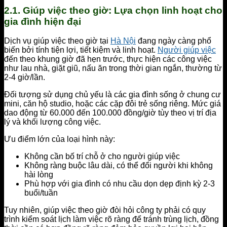
2.1. Giúp việc theo giờ: Lựa chọn linh hoạt cho
gia đình hiện đại
Dịch vụ giúp việc theo giờ tại
Hà Nội
đang ngày càng phổ
biến bởi tính tiện lợi, tiết kiệm và linh hoạt.
Người giúp việc
đến theo khung giờ đã hẹn trước, thực hiện các công việc
như lau nhà, giặt giũ, nấu ăn trong thời gian ngắn, thường từ
2-4 giờ/lần.
Đối tượng sử dụng chủ yếu là các gia đình sống ở chung cư
mini, căn hộ studio, hoặc các cặp đôi trẻ sống riêng. Mức giá
dao động từ 60.000 đến 100.000 đồng/giờ tùy theo vị trí địa
lý và khối lượng công việc.
Ưu điểm lớn của loại hình này:
Không cần bố trí chỗ ở cho người giúp việc
Không ràng buộc lâu dài, có thể đổi người khi không
hài lòng
Phù hợp với gia đình có nhu cầu dọn dẹp định kỳ 2-3
buổi/tuần
Tuy nhiên, giúp việc theo giờ đòi hỏi công ty phải có quy
trình kiểm soát lịch làm việc rõ ràng để tránh trùng lịch, đồng