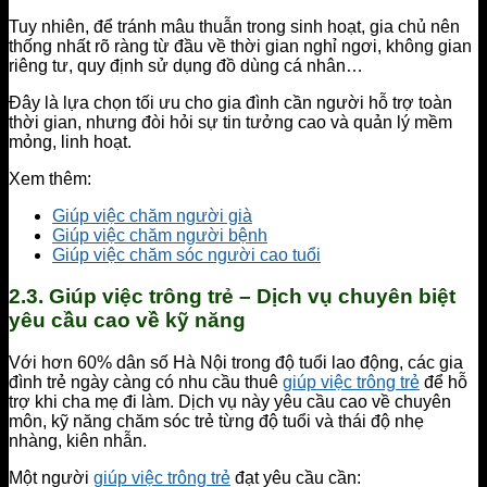
Tuy nhiên, để tránh mâu thuẫn trong sinh hoạt, gia chủ nên
thống nhất rõ ràng từ đầu về thời gian nghỉ ngơi, không gian
riêng tư, quy định sử dụng đồ dùng cá nhân…
Đây là lựa chọn tối ưu cho gia đình cần người hỗ trợ toàn
thời gian, nhưng đòi hỏi sự tin tưởng cao và quản lý mềm
mỏng, linh hoạt.
Xem thêm:
Giúp việc chăm người già
Giúp việc chăm người bệnh
Giúp việc chăm sóc người cao tuổi
2.3. Giúp việc trông trẻ – Dịch vụ chuyên biệt
yêu cầu cao về kỹ năng
Với hơn 60% dân số Hà Nội trong độ tuổi lao động, các gia
đình trẻ ngày càng có nhu cầu thuê
giúp việc trông trẻ
để hỗ
trợ khi cha mẹ đi làm. Dịch vụ này yêu cầu cao về chuyên
môn, kỹ năng chăm sóc trẻ từng độ tuổi và thái độ nhẹ
nhàng, kiên nhẫn.
Một người
giúp việc trông trẻ
đạt yêu cầu cần: