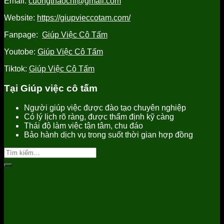
Email:
cuongthaochi@gmail.com
tốt
nhất
Website:
https://giupvieccotam.com/
Fanpage:
Giúp Việc Cô Tấm
Youtobe:
Giúp Việc Cô Tấm
Tiktok:
Giúp Việc Cô Tấm
Tại Giúp việc cô tấm
Người giúp việc được đào tạo chuyên nghiệp
Có lý lịch rõ ràng, được thẩm định kỹ càng
Thái độ làm việc tận tâm, chu đáo
Bảo hành dịch vụ trong suốt thời gian hợp đồng
Tìm
kiếm: