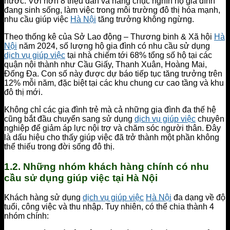
nước. Với hơn 8 triệu dân và hàng chục nghìn hộ gia đình
đang sinh sống, làm việc trong môi trường đô thị hóa mạnh,
nhu cầu giúp việc
Hà Nội
tăng trưởng không ngừng.
Theo thống kê của Sở Lao động – Thương binh & Xã hội
Hà
Nội
năm 2024, số lượng hộ gia đình có nhu cầu sử dụng
dịch vụ giúp việc
tại nhà chiếm tới 68% tổng số hộ tại các
quận nội thành như Cầu Giấy, Thanh Xuân, Hoàng Mai,
Đống Đa. Con số này được dự báo tiếp tục tăng trưởng trên
12% mỗi năm, đặc biệt tại các khu chung cư cao tầng và khu
đô thị mới.
Không chỉ các gia đình trẻ mà cả những gia đình đa thế hệ
cũng bắt đầu chuyển sang sử dụng
dịch vụ giúp việc
chuyên
nghiệp để giảm áp lực nội trợ và chăm sóc người thân. Đây
là dấu hiệu cho thấy giúp việc đã trở thành một phần không
thể thiếu trong đời sống đô thị.
1.2. Những nhóm khách hàng chính có nhu
cầu sử dụng giúp việc tại Hà Nội
Khách hàng sử dụng
dịch vụ giúp việc
Hà Nội
đa dạng về độ
tuổi, công việc và thu nhập. Tuy nhiên, có thể chia thành 4
nhóm chính: