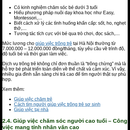
Có kinh nghiệm chăm sóc bé dưới 3 tuổi
Hiểu phương pháp nuôi dạy khoa học như Easy,
Montessori,…
Biết cách xử lý các tình huống khẩn cấp: sốt, ho, nghẹt
thở,…
Tương tác tích cực với bé qua trò chơi, đọc sách,…
Mức lương cho
giúp việc trông trẻ
tại Hà Nội thường từ
7.000.000 – 12.000.000 đồng/tháng, tùy yêu cầu về trình độ,
độ tuổi bé và thời gian làm việc.
Dịch vụ trông trẻ không chỉ đơn thuần là “trông chừng” mà là
hỗ trợ bé phát triển toàn diện về thể chất và cảm xúc. Vì vậy,
nhiều gia đình sẵn sàng chi trả cao để tìm người thật sự phù
hợp.
Xem thêm:
Giúp việc chăm trẻ
Cách tìm người giúp việc trông trẻ sơ sinh
Giúp việc tại nhà
2.4. Giúp việc chăm sóc người cao tuổi – Công
việc mang tính nhân văn cao