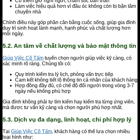
Có thêm giờ nghỉ ngơi, chăm sóc bản thân
Làm việc hiệu quả hơn vì đầu óc không còn bị bận tâm
chuyện nhà
Chính điều này góp phần cân bằng cuộc sống, giúp gia đình
duy trì sinh hoạt lành mạnh, hạnh phúc và chất lượng hơn
mỗi ngày.
5.2. An tâm về chất lượng và bảo mật thông tin
Giúp Việc Cô Tấm
tuyển chọn người giúp việc kỹ càng, có
xác minh rõ ràng. Chúng tôi có:
Quy trình kiểm tra lý lịch, phỏng vấn trực tiếp
Cam kết không tiết lộ thông tin cá nhân của khách hàng
Hợp đồng đầy đủ, có chế độ đổi người trong vòng 3-7
ngày nếu không phù hợp
Gia đình không phải tự tìm kiếm hay kiểm tra từng ứng viên,
mà được tư vấn kỹ càng và chọn người phù hợp nhất.
5.3. Dịch vụ đa dạng, linh hoạt, chi phí hợp lý
Tại
Giúp Việc Cô Tấm
, khách hàng có thể lựa chọn nhiều
loại hình như: