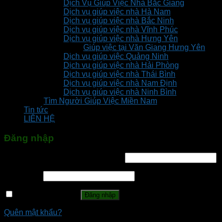
Dịch Vụ Giúp Việc Nhà Bắc Giang
Dịch vụ giúp việc nhà Hà Nam
Dịch vụ giúp việc nhà Bắc Ninh
Dịch vụ giúp việc nhà Vĩnh Phúc
Dịch vụ giúp việc nhà Hưng Yên
Giúp việc tại Văn Giang Hưng Yên
Dịch vụ giúp việc Quảng Ninh
Dịch vụ giúp việc nhà Hải Phòng
Dịch vụ giúp việc nhà Thái Bình
Dịch vụ giúp việc nhà Nam Định
Dịch vụ giúp việc nhà Ninh Bình
Tìm Người Giúp Việc Miền Nam
Tin tức
LIÊN HỆ
Đăng nhập
Tên tài khoản hoặc địa chỉ email
*
Mật khẩu
*
Ghi nhớ mật khẩu
Đăng nhập
Quên mật khẩu?