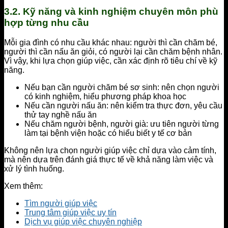
3.2. Kỹ năng và kinh nghiệm chuyên môn phù
hợp từng nhu cầu
Mỗi gia đình có nhu cầu khác nhau: người thì cần chăm bé,
người thì cần nấu ăn giỏi, có người lại cần chăm bệnh nhân.
Vì vậy, khi lựa chọn giúp việc, cần xác định rõ tiêu chí về kỹ
năng.
Nếu bạn cần người chăm bé sơ sinh: nên chọn người
có kinh nghiệm, hiểu phương pháp khoa học
Nếu cần người nấu ăn: nên kiểm tra thực đơn, yêu cầu
thử tay nghề nấu ăn
Nếu chăm người bệnh, người già: ưu tiên người từng
làm tại bệnh viện hoặc có hiểu biết y tế cơ bản
Không nên lựa chọn người giúp việc chỉ dựa vào cảm tính,
mà nên dựa trên đánh giá thực tế về khả năng làm việc và
xử lý tình huống.
Xem thêm:
Tìm người giúp việc
Trung tâm giúp việc uy tín
Dịch vụ giúp việc chuyên nghiệp