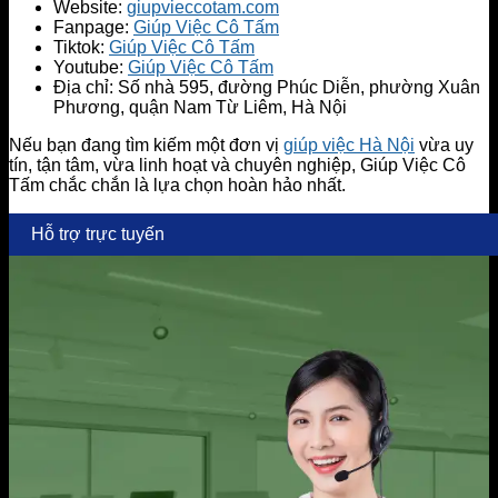
Website:
giupvieccotam.com
Fanpage:
Giúp Việc Cô Tấm
Tiktok:
Giúp Việc Cô Tấm
Youtube:
Giúp Việc Cô Tấm
Địa chỉ: Số nhà 595, đường Phúc Diễn, phường Xuân
Phương, quận Nam Từ Liêm, Hà Nội
Nếu bạn đang tìm kiếm một đơn vị
giúp việc Hà Nội
vừa uy
tín, tận tâm, vừa linh hoạt và chuyên nghiệp, Giúp Việc Cô
Tấm chắc chắn là lựa chọn hoàn hảo nhất.
Hỗ trợ trực tuyến