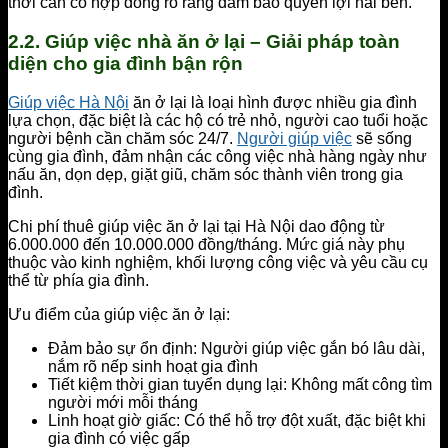
thời cần có hợp đồng rõ ràng đảm bảo quyền lợi hai bên.
2.2. Giúp việc nhà ăn ở lại – Giải pháp toàn
diện cho gia đình bận rộn
Giúp việc Hà Nội
ăn ở lại là loại hình được nhiều gia đình
lựa chọn, đặc biệt là các hộ có trẻ nhỏ, người cao tuổi hoặc
người bệnh cần chăm sóc 24/7.
Người giúp việc
sẽ sống
cùng gia đình, đảm nhận các công việc nhà hàng ngày như
nấu ăn, dọn dẹp, giặt giũ, chăm sóc thành viên trong gia
đình.
Chi phí thuê giúp việc ăn ở lại tại Hà Nội dao động từ
6.000.000 đến 10.000.000 đồng/tháng. Mức giá này phụ
thuộc vào kinh nghiệm, khối lượng công việc và yêu cầu cụ
thể từ phía gia đình.
Ưu điểm của giúp việc ăn ở lại:
Đảm bảo sự ổn định: Người giúp việc gắn bó lâu dài,
nắm rõ nếp sinh hoạt gia đình
Tiết kiệm thời gian tuyển dụng lại: Không mất công tìm
người mới mỗi tháng
Linh hoạt giờ giấc: Có thể hỗ trợ đột xuất, đặc biệt khi
gia đình có việc gấp