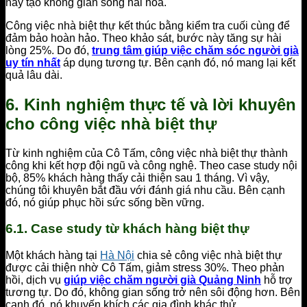
này tạo không gian sống hài hòa.
Công việc nhà biệt thự kết thúc bằng kiểm tra cuối cùng để
đảm bảo hoàn hảo. Theo khảo sát, bước này tăng sự hài
lòng 25%. Do đó,
trung tâm giúp việc chăm sóc người già
uy tín nhất
áp dụng tương tự. Bên cạnh đó, nó mang lại kết
quả lâu dài.
6. Kinh nghiệm thực tế và lời khuyên
cho công việc nhà biệt thự
Từ kinh nghiệm của Cô Tấm, công việc nhà biệt thự thành
công khi kết hợp đội ngũ và công nghệ. Theo case study nội
bộ, 85% khách hàng thấy cải thiện sau 1 tháng. Vì vậy,
chúng tôi khuyên bắt đầu với đánh giá nhu cầu. Bên cạnh
đó, nó giúp phục hồi sức sống bền vững.
6.1. Case study từ khách hàng biệt thự
Một khách hàng tại
Hà Nội
chia sẻ công việc nhà biệt thự
được cải thiện nhờ Cô Tấm, giảm stress 30%. Theo phản
hồi, dịch vụ
giúp việc chăm người già Quảng Ninh
hỗ trợ
tương tự. Do đó, không gian sống trở nên sôi động hơn. Bên
cạnh đó, nó khuyến khích các gia đình khác thử.