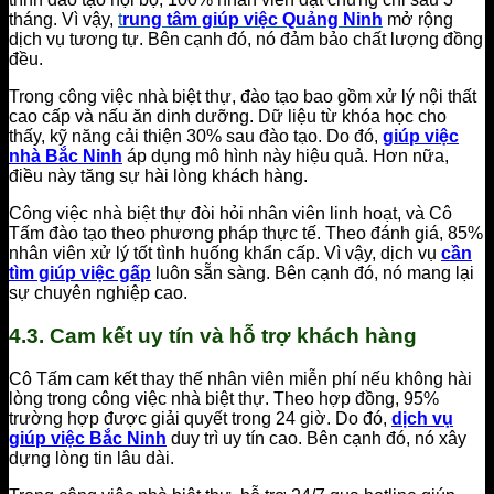
tháng. Vì vậy,
t
rung tâm giúp việc Quảng Ninh
mở rộng
dịch vụ tương tự. Bên cạnh đó, nó đảm bảo chất lượng đồng
đều.
Trong công việc nhà biệt thự, đào tạo bao gồm xử lý nội thất
cao cấp và nấu ăn dinh dưỡng. Dữ liệu từ khóa học cho
thấy, kỹ năng cải thiện 30% sau đào tạo. Do đó,
giúp việc
nhà Bắc Ninh
áp dụng mô hình này hiệu quả. Hơn nữa,
điều này tăng sự hài lòng khách hàng.
Công việc nhà biệt thự đòi hỏi nhân viên linh hoạt, và Cô
Tấm đào tạo theo phương pháp thực tế. Theo đánh giá, 85%
nhân viên xử lý tốt tình huống khẩn cấp. Vì vậy, dịch vụ
cần
tìm giúp việc gấp
luôn sẵn sàng. Bên cạnh đó, nó mang lại
sự chuyên nghiệp cao.
4.3. Cam kết uy tín và hỗ trợ khách hàng
Cô Tấm cam kết thay thế nhân viên miễn phí nếu không hài
lòng trong công việc nhà biệt thự. Theo hợp đồng, 95%
trường hợp được giải quyết trong 24 giờ. Do đó,
dịch vụ
giúp việc Bắc Ninh
duy trì uy tín cao. Bên cạnh đó, nó xây
dựng lòng tin lâu dài.