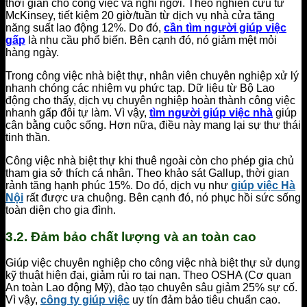
thời gian cho công việc và nghỉ ngơi. Theo nghiên cứu từ
McKinsey, tiết kiệm 20 giờ/tuần từ dịch vụ nhà cửa tăng
năng suất lao động 12%. Do đó,
cần tìm người giúp việc
gấp
là nhu cầu phổ biến. Bên cạnh đó, nó giảm mệt mỏi
hàng ngày.
Trong công việc nhà biệt thự, nhân viên chuyên nghiệp xử lý
nhanh chóng các nhiệm vụ phức tạp. Dữ liệu từ Bộ Lao
động cho thấy, dịch vụ chuyên nghiệp hoàn thành công việc
nhanh gấp đôi tự làm. Vì vậy,
tìm người giúp việc nhà
giúp
cân bằng cuộc sống. Hơn nữa, điều này mang lại sự thư thái
tinh thần.
Công việc nhà biệt thự khi thuê ngoài còn cho phép gia chủ
tham gia sở thích cá nhân. Theo khảo sát Gallup, thời gian
rảnh tăng hạnh phúc 15%. Do đó, dịch vụ như
giúp việc Hà
Nội
rất được ưa chuộng. Bên cạnh đó, nó phục hồi sức sống
toàn diện cho gia đình.
3.2. Đảm bảo chất lượng và an toàn cao
Giúp việc chuyên nghiệp cho công việc nhà biệt thự sử dụng
kỹ thuật hiện đại, giảm rủi ro tai nạn. Theo OSHA (Cơ quan
An toàn Lao động Mỹ), đào tạo chuyên sâu giảm 25% sự cố.
Vì vậy,
công ty giúp việc
uy tín đảm bảo tiêu chuẩn cao.