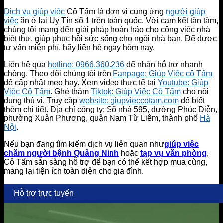
Dịch vụ giúp việc
Cô Tấm là đơn vị cung ứng
người giúp
việc
ăn ở lại Uy Tín số 1 trên toàn quốc. Với cam kết tận tâm,
chúng tôi mang đến giải pháp hoàn hảo cho công việc nhà
biệt thự, giúp phục hồi sức sống cho ngôi nhà bạn. Để được
tư vấn miễn phí, hãy liên hệ ngay hôm nay.
Liên hệ qua
hotline: 0966.360.236
để nhận hỗ trợ nhanh
chóng. Theo dõi chúng tôi trên
Fanpage: Giúp Việc cô Tấm
để cập nhật mẹo hay. Xem video thực tế tại
Youtube: Giúp
Việc Cô Tấm
. Ghé thăm
Tiktok: Giúp Việc Cô Tấm
cho nội
dung thú vị. Truy cập
website: giupvieccotam.com
để biết
thêm chi tiết. Địa chỉ công ty: Số nhà 595, đường Phúc Diễn,
phường Xuân Phương, quận Nam Từ Liêm, thành phố
Hà
Nội
.
Nếu bạn đang tìm kiếm dịch vụ liên quan như
giúp việc
chăm người bệnh Quảng Ninh
hoặc
tạp vụ văn phòng
,
Cô Tấm sẵn sàng hỗ trợ để bạn có thể kết hợp mua cùng,
mang lại tiện ích toàn diện cho gia đình.
Hỗ trợ trực tuyến