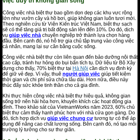
việc duy trì không gian sống
Công việc nhà biệt thự bao gồm dọn dẹp các khu vực rộng
lớn như vườn cây và hồ bơi, giúp không gian luôn tươi mới.
Theo nghiên cứu từ Viện Kiến trúc Việt Nam, biệt thự sạch
sẽ có thể tăng giá trị bất động sản lên đến 10%. Do đó, dịch
vụ
giúp việc nhà
chuyên nghiệp trở thành lựa chọn hàng
đầu. Bên cạnh đó, nó hỗ trợ gia chủ tập trung vào công việc
cá nhân, mang lại sự cân bằng cuộc sống.
Công việc nhà biệt thự còn liên quan đến bảo dưỡng nội thất
cao cấp, tránh hư hỏng do bụi bẩn tích tụ. Dữ liệu từ Bộ Xây
dựng cho thấy, 70% biệt thự tại
Hà Nội
cần dịch vụ định kỳ
để giữ vẻ đẹp. Vì vậy, thuê
người giúp việc
giúp tiết kiệm
thời gian và chi phí sửa chữa lâu dài. Hơn nữa, điều này
thúc đẩy sức khỏe tinh thần cho cả gia đình.
Khi thực hiện công việc nhà biệt thự hiệu quả, không gian
sống trở nên hài hòa hơn, khuyến khích các hoạt động gia
đình. Theo khảo sát của VietnamWorks năm 2023, 60% chủ
biệt thự cảm thấy hạnh phúc hơn với nhà cửa gọn gàng. Do
đó, tích hợp dịch vụ
giúp việc chung cư
tương tự có thể áp
dụng để nâng cao chất lượng sống. Bên cạnh đó, nó tạo môi
trường lý tưởng cho sự thư giãn.