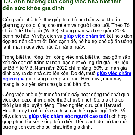
1.2. Ảnh hưởng của công việc nhà biệt thự
đến sức khỏe gia đình
Công việc nhà biệt thự giúp loại bỏ bụi bẩn và vi khuẩn,
giảm nguy cơ dị ứng cho trẻ em và người cao tuổi. Theo Tổ
chức Y tế Thế giới (WHO), không gian sạch sẽ giảm 20%
bệnh hô hấp. Vì vậy, dịch vụ
giúp việc chăm trẻ
kết hợp dọn
dẹp trở nên cần thiết. Bên cạnh đó, nó hỗ trợ chế độ ăn uống
lành mạnh qua việc nấu ăn hàng ngày.
Trong biệt thự rộng lớn, công việc nhà biệt thự bao gồm sắp
xếp đồ đạc để tránh tai nạn, đặc biệt với người già. Dữ liệu
từ Bộ Y tế Việt Nam năm 2022 chỉ ra rằng, 50% tai nạn gia
đình xảy ra do nhà cửa lộn xộn. Do đó, thuê
giúp việc chăm
người già
giúp tăng cường an toàn. Hơn nữa, điều này
mang lại sự yên tâm cho gia chủ bận rộn.
Công việc nhà biệt thự còn thúc đẩy hoạt động thể chất qua
việc dọn dẹp, nhưng nếu thuê chuyên nghiệp, gia chủ có
thời gian tập luyện riêng. Theo nghiên cứu của Harvard
Health, duy trì nhà cửa sạch sẽ cải thiện giấc ngủ 15%. Vì
vậy, dịch vụ
giúp việc chăm sóc người cao tuổi
tích hợp
giúp phục hồi sức sống toàn diện. Bên cạnh đó, nó tạo môi
trường tích cực cho sự phát triển gia đình.