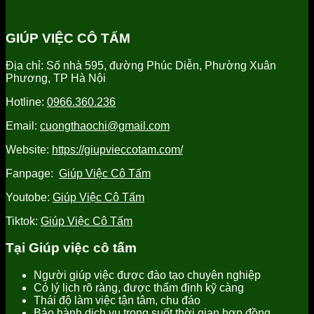
tỉnh
vụ
vụ
cấp
Hưng
chăm
giúp
người
Yên
sóc
việc
giúp
GIÚP VIỆC CÔ TẤM
uy
người
tỉnh
việc
tín
già
Hưng
tỉnh
Địa chỉ: Số nhà 595, đường Phúc Diễn, Phường Xuân
tại
Yên
Hưng
Phương, TP Hà Nội
Hưng
uy
Yên
Yên
tín,
uy
Hotline:
0966.360.236
uy
chất
tín
tín
lượng
Email:
cuongthaochi@gmail.com
tốt
nhất
Website:
https://giupvieccotam.com/
Fanpage:
Giúp Việc Cô Tấm
Youtobe:
Giúp Việc Cô Tấm
Tiktok:
Giúp Việc Cô Tấm
Tại Giúp việc cô tấm
Người giúp việc được đào tạo chuyên nghiệp
Có lý lịch rõ ràng, được thẩm định kỹ càng
Thái độ làm việc tận tâm, chu đáo
Bảo hành dịch vụ trong suốt thời gian hợp đồng