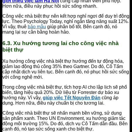
giới thiệu việc làm Hà Nội
cung cấp nhân viên phù hợp.
Hơn nữa, điều này phục hồi sức sống nhanh.
Công việc nhà biệt thự nên kết hợp nghỉ ngơi để duy trì động
lực. Theo Psychology Today, nghỉ ngắn tăng năng suất 12%.
Vì vậy, thuê
bảo mẫu
giúp phân bổ tốt. Bên cạnh đó, nó
mang lại sự cân bằng hoàn hảo.
6.3. Xu hướng tương lai cho công việc nhà
biệt thự
Xu hướng công việc nhà biệt thự hướng đến tự động hóa,
giảm lao động thủ công 35% theo Gartner. Do đó, Cô Tấm
cập nhật dịch vụ liên tục. Bên cạnh đó, nó phục hồi sức sống
với công nghệ mới.
Trong công việc nhà biệt thự, tích hợp AI cho lập lịch sẽ phổ
biến, tăng hiệu quả 20%. Dữ liệu từ Forrester dự báo xu
hướng này. Vì vậy,
giúp việc Tết Nguyên Đán
cũng áp
dụng. Hơn nữa, điều này chuẩn bị cho tương lai.
Công việc nhà biệt thự sẽ nhấn mạnh bền vững, sử dụng
sản phẩm xanh. Theo UN Environment, xu hướng giảm tác
động môi trường 15%. Do đó, dịch vụ Cô Tấm dẫn đầu. Bên
cạnh đó, nó tạo sức sống xanh cho biệt thự.