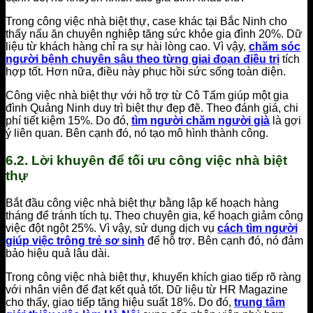
Trong công việc nhà biệt thự, case khác tại Bắc Ninh cho
thấy nấu ăn chuyên nghiệp tăng sức khỏe gia đình 20%. Dữ
liệu từ khách hàng chỉ ra sự hài lòng cao. Vì vậy,
chăm sóc
người bệnh chuyên sâu theo từng giai đoạn điều trị
tích
hợp tốt. Hơn nữa, điều này phục hồi sức sống toàn diện.
Công việc nhà biệt thự với hỗ trợ từ Cô Tấm giúp một gia
đình Quảng Ninh duy trì biệt thự đẹp đẽ. Theo đánh giá, chi
phí tiết kiệm 15%. Do đó,
tìm người chăm người già
là gợi
ý liên quan. Bên cạnh đó, nó tạo mô hình thành công.
6.2. Lời khuyên để tối ưu công việc nhà biệt
thự
Bắt đầu công việc nhà biệt thự bằng lập kế hoạch hàng
tháng để tránh tích tụ. Theo chuyên gia, kế hoạch giảm công
việc đột ngột 25%. Vì vậy, sử dụng dịch vụ
cách tìm người
giúp việc trông trẻ sơ sinh
để hỗ trợ. Bên cạnh đó, nó đảm
bảo hiệu quả lâu dài.
Trong công việc nhà biệt thự, khuyến khích giao tiếp rõ ràng
với nhân viên để đạt kết quả tốt. Dữ liệu từ HR Magazine
cho thấy, giao tiếp tăng hiệu suất 18%. Do đó,
trung tâm