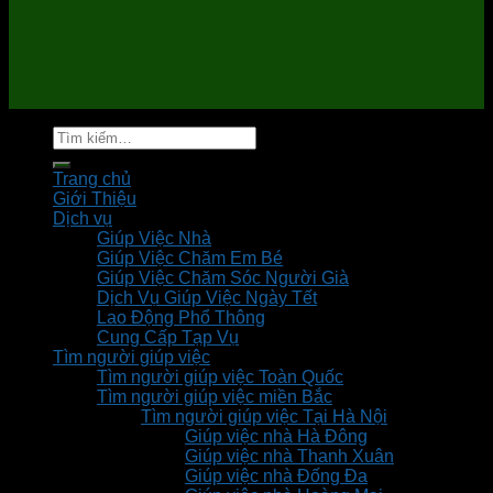
Tìm
kiếm:
Trang chủ
Giới Thiệu
Dịch vụ
Giúp Việc Nhà
Giúp Việc Chăm Em Bé
Giúp Việc Chăm Sóc Người Già
Dịch Vụ Giúp Việc Ngày Tết
Lao Động Phổ Thông
Cung Cấp Tạp Vụ
Tìm người giúp việc
Tìm người giúp việc Toàn Quốc
Tìm người giúp việc miền Bắc
Tìm người giúp việc Tại Hà Nội
Giúp việc nhà Hà Đông
Giúp việc nhà Thanh Xuân
Giúp việc nhà Đống Đa