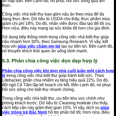
ăn hấp dẫn. Bên cạnh đó, nó phục hồi sức sống qua ẩm
thực.
Công việc nhà biệt thự bao gồm nấu ăn theo mùa để đa
dạng thực đơn. Dữ liệu từ USDA cho thấy, thực phẩm mùa
giảm chi phí 18%. Do đó, nhân viên được đào tạo để tối ưu.
Hơn nữa, điều này mang lại sức khỏe tốt hơn cho gia đình.
Sử dụng bếp thông minh trong công việc nhà biệt thự giúp
nấu nhanh hơn 30%, theo Samsung Research. Vì vậy, kết
hợp với
giúp việc chăm em bé
tạo sự tiện lợi. Bên cạnh đó,
nó khuyến khích thói quen ăn uống lành mạnh.
5.3. Phân chia công việc dọn dẹp hợp lý
Phân chia công việc khi dọn nhà cuối tuần một cách hợp
lý
trong công việc nhà biệt thự giúp tránh kiệt sức. Theo
Lifehacker, phân chia nhiệm vụ tăng hiệu quả 22%. Do đó,
đội ngũ Cô Tấm lập kế hoạch chi tiết. Bên cạnh đó, nó phục
hồi sức sống cho biệt thự nhanh chóng.
Trong công việc nhà biệt thự, ưu tiên khu vực chính như
phòng khách trước. Dữ liệu từ Cleaning Institute cho thấy,
cách tiếp cận này giảm thời gian 15%. Vì vậy, dịch vụ
giúp
việc trông trẻ Bắc Ninh
hỗ trợ phân bổ tốt. Hơn nữa, điều