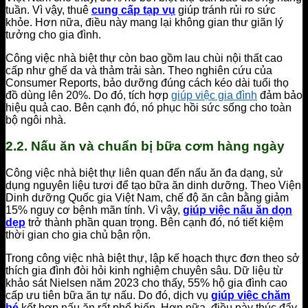
tuần. Vì vậy, thuê
cung cấp tạp vụ
giúp tránh rủi ro sức
khỏe. Hơn nữa, điều này mang lại không gian thư giãn lý
tưởng cho gia đình.
Công việc nhà biệt thự còn bao gồm lau chùi nội thất cao
cấp như ghế da và thảm trải sàn. Theo nghiên cứu của
Consumer Reports, bảo dưỡng đúng cách kéo dài tuổi thọ
đồ dùng lên 20%. Do đó, tích hợp
giúp việc gia đình
đảm bảo
hiệu quả cao. Bên cạnh đó, nó phục hồi sức sống cho toàn
bộ ngôi nhà.
2.2. Nấu ăn và chuẩn bị bữa cơm hàng ngày
Công việc nhà biệt thự liên quan đến nấu ăn đa dạng, sử
dụng nguyên liệu tươi để tạo bữa ăn dinh dưỡng. Theo Viện
Dinh dưỡng Quốc gia Việt Nam, chế độ ăn cân bằng giảm
15% nguy cơ bệnh mãn tính. Vì vậy,
giúp việc nấu ăn dọn
dẹp
trở thành phần quan trọng. Bên cạnh đó, nó tiết kiệm
thời gian cho gia chủ bận rộn.
Trong công việc nhà biệt thự, lập kế hoạch thực đơn theo sở
thích gia đình đòi hỏi kinh nghiệm chuyên sâu. Dữ liệu từ
khảo sát Nielsen năm 2023 cho thấy, 55% hộ gia đình cao
cấp ưu tiên bữa ăn tự nấu. Do đó, dịch vụ
giúp việc chăm
bé
kết hợp nấu ăn rất phổ biến. Hơn nữa, điều này thúc đẩy