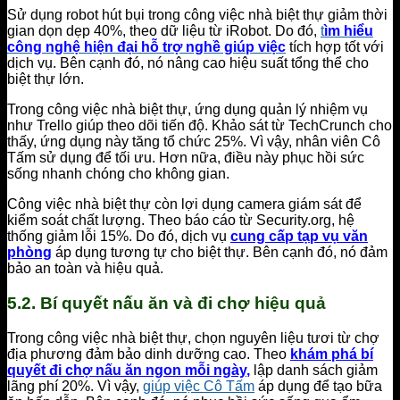
Sử dụng robot hút bụi trong công việc nhà biệt thự giảm thời
gian dọn dẹp 40%, theo dữ liệu từ iRobot. Do đó,
t
ìm hiểu
công nghệ hiện đại hỗ trợ nghề giúp việc
tích hợp tốt với
dịch vụ. Bên cạnh đó, nó nâng cao hiệu suất tổng thể cho
biệt thự lớn.
Trong công việc nhà biệt thự, ứng dụng quản lý nhiệm vụ
như Trello giúp theo dõi tiến độ. Khảo sát từ TechCrunch cho
thấy, ứng dụng này tăng tổ chức 25%. Vì vậy, nhân viên Cô
Tấm sử dụng để tối ưu. Hơn nữa, điều này phục hồi sức
sống nhanh chóng cho không gian.
Công việc nhà biệt thự còn lợi dụng camera giám sát để
kiểm soát chất lượng. Theo báo cáo từ Security.org, hệ
thống giảm lỗi 15%. Do đó, dịch vụ
cung cấp tạp vụ văn
phòng
áp dụng tương tự cho biệt thự. Bên cạnh đó, nó đảm
bảo an toàn và hiệu quả.
5.2. Bí quyết nấu ăn và đi chợ hiệu quả
Trong công việc nhà biệt thự, chọn nguyên liệu tươi từ chợ
địa phương đảm bảo dinh dưỡng cao. Theo
khám phá bí
quyết đi chợ nấu ăn ngon mỗi ngày
,
lập danh sách giảm
lãng phí 20%. Vì vậy,
giúp việc Cô Tấm
áp dụng để tạo bữa