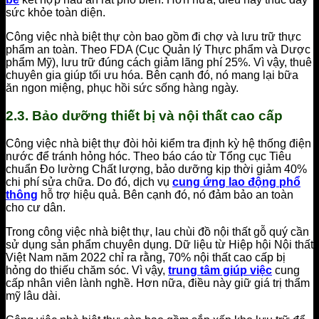
sức khỏe toàn diện.
Công việc nhà biệt thự còn bao gồm đi chợ và lưu trữ thực
phẩm an toàn. Theo FDA (Cục Quản lý Thực phẩm và Dược
phẩm Mỹ), lưu trữ đúng cách giảm lãng phí 25%. Vì vậy, thuê
chuyên gia giúp tối ưu hóa. Bên cạnh đó, nó mang lại bữa
ăn ngon miệng, phục hồi sức sống hàng ngày.
2.3. Bảo dưỡng thiết bị và nội thất cao cấp
Công việc nhà biệt thự đòi hỏi kiểm tra định kỳ hệ thống điện
nước để tránh hỏng hóc. Theo báo cáo từ Tổng cục Tiêu
chuẩn Đo lường Chất lượng, bảo dưỡng kịp thời giảm 40%
chi phí sửa chữa. Do đó, dịch vụ
cung ứng lao động phổ
thông
hỗ trợ hiệu quả. Bên cạnh đó, nó đảm bảo an toàn
cho cư dân.
Trong công việc nhà biệt thự, lau chùi đồ nội thất gỗ quý cần
sử dụng sản phẩm chuyên dụng. Dữ liệu từ Hiệp hội Nội thất
Việt Nam năm 2022 chỉ ra rằng, 70% nội thất cao cấp bị
hỏng do thiếu chăm sóc. Vì vậy,
trung tâm giúp việc
cung
cấp nhân viên lành nghề. Hơn nữa, điều này giữ giá trị thẩm
mỹ lâu dài.