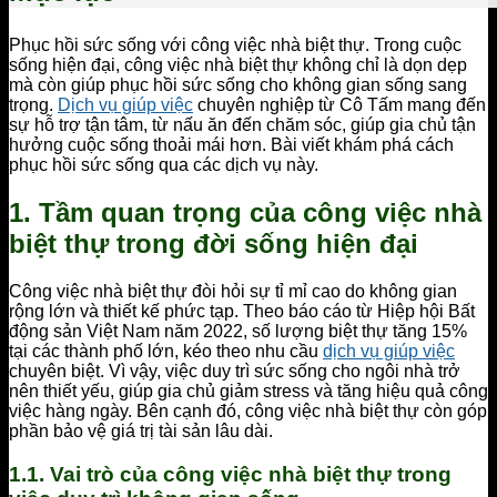
Phục hồi sức sống với công việc nhà biệt thự. Trong cuộc
sống hiện đại, công việc nhà biệt thự không chỉ là dọn dẹp
mà còn giúp phục hồi sức sống cho không gian sống sang
trọng.
Dịch vụ giúp việc
chuyên nghiệp từ Cô Tấm mang đến
sự hỗ trợ tận tâm, từ nấu ăn đến chăm sóc, giúp gia chủ tận
hưởng cuộc sống thoải mái hơn. Bài viết khám phá cách
phục hồi sức sống qua các dịch vụ này.
1. Tầm quan trọng của công việc nhà
biệt thự trong đời sống hiện đại
Công việc nhà biệt thự đòi hỏi sự tỉ mỉ cao do không gian
rộng lớn và thiết kế phức tạp. Theo báo cáo từ Hiệp hội Bất
động sản Việt Nam năm 2022, số lượng biệt thự tăng 15%
tại các thành phố lớn, kéo theo nhu cầu
dịch vụ giúp việc
chuyên biệt. Vì vậy, việc duy trì sức sống cho ngôi nhà trở
nên thiết yếu, giúp gia chủ giảm stress và tăng hiệu quả công
việc hàng ngày. Bên cạnh đó, công việc nhà biệt thự còn góp
phần bảo vệ giá trị tài sản lâu dài.
1.1. Vai trò của công việc nhà biệt thự trong