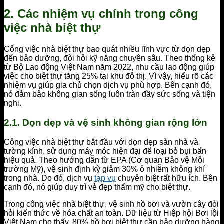
2. Các nhiệm vụ chính trong công
việc nhà biệt thự
Công việc nhà biệt thự bao quát nhiều lĩnh vực từ dọn dẹp
đến bảo dưỡng, đòi hỏi kỹ năng chuyên sâu. Theo thống kê
từ Bộ Lao động Việt Nam năm 2022, nhu cầu lao động giúp
việc cho biệt thự tăng 25% tại khu đô thị. Vì vậy, hiểu rõ các
nhiệm vụ giúp gia chủ chọn dịch vụ phù hợp. Bên cạnh đó,
nó đảm bảo không gian sống luôn tràn đầy sức sống và tiện
nghi.
2.1. Dọn dẹp và vệ sinh không gian rộng lớn
Công việc nhà biệt thự bắt đầu với dọn dẹp sàn nhà và
tường kính, sử dụng máy móc hiện đại để loại bỏ bụi bẩn
hiệu quả. Theo hướng dẫn từ EPA (Cơ quan Bảo vệ Môi
trường Mỹ), vệ sinh định kỳ giảm 30% ô nhiễm không khí
trong nhà. Do đó, dịch vụ
tạp vụ
chuyên biệt rất hữu ích. Bên
cạnh đó, nó giúp duy trì vẻ đẹp thẩm mỹ cho biệt thự.
Trong công việc nhà biệt thự, vệ sinh hồ bơi và vườn cây đòi
hỏi kiến thức về hóa chất an toàn. Dữ liệu từ Hiệp hội Bơi lội
Việt Nam cho thấy, 80% hồ bơi biệt thự cần bảo dưỡng hàng