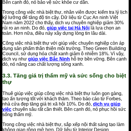
Bên cạnh đó, nó bảo vệ sức khỏe cư dân.
Trong công việc nhà biệt thự, nhân viên được kiểm tra lý lịch
kỹ lưỡng để tăng độ tin cậy. Dữ liệu từ Cục An ninh Việt
Nam năm 2022 cho thấy, dịch vụ chuyên nghiệp giảm 30%
rủi ro an ninh. Do đó,
giúp việc tại Hà Nội
là lựa chọn an
toàn. Hơn nữa, điều này xây dựng lòng tin lâu dài.
Công việc nhà biệt thự với giúp việc chuyên nghiệp còn áp
dụng sản phẩm thân thiện môi trường. Theo Green Building
Council, sử dụng hóa chất xanh giảm ô nhiễm 18%. Vì vậy,
dịch vụ như
giúp việc Bắc Ninh
hỗ trợ bền vững. Bên cạnh
đó, nó nâng cao chất lượng sống xanh.
3.3. Tăng giá trị thẩm mỹ và sức sống cho biệt
thự
Thuê giúp việc giúp công việc nhà biệt thự luôn gọn gàng,
tạo ấn tượng tốt với khách thăm. Theo báo cáo từ Forbes,
nhà cửa đẹp tăng giá trị xã hội 10%. Do đó,
dịch vụ giúp
việc
chuyên sâu rất cần thiết. Bên cạnh đó, nó phục hồi sức
sống thẩm mỹ.
Trong công việc nhà biệt thự, sắp xếp nội thất sáng tạo làm
không gian rộng mở hơn. Dữ liệu từ Interior Design