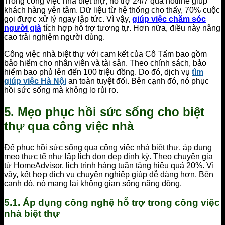
Trong công việc nhà biệt thự, hỗ trợ 24/7 qua hotline giúp
khách hàng yên tâm. Dữ liệu từ hệ thống cho thấy, 70% cuộc
gọi được xử lý ngay lập tức. Vì vậy,
giúp việc chăm sóc
người già
tích hợp hỗ trợ tương tự. Hơn nữa, điều này nâng
cao trải nghiệm người dùng.
Công việc nhà biệt thự với cam kết của Cô Tấm bao gồm
bảo hiểm cho nhân viên và tài sản. Theo chính sách, bảo
hiểm bao phủ lên đến 100 triệu đồng. Do đó, dịch vụ
tìm
giúp việc Hà Nội
an toàn tuyệt đối. Bên cạnh đó, nó phục
hồi sức sống mà không lo rủi ro.
5. Mẹo phục hồi sức sống cho biệt
thự qua công việc nhà
Để phục hồi sức sống qua công việc nhà biệt thự, áp dụng
mẹo thực tế như lập lịch dọn dẹp định kỳ. Theo chuyên gia
từ HomeAdvisor, lịch trình hàng tuần tăng hiệu quả 20%. Vì
vậy, kết hợp dịch vụ chuyên nghiệp giúp dễ dàng hơn. Bên
cạnh đó, nó mang lại không gian sống năng động.
5.1. Áp dụng công nghệ hỗ trợ trong công việc
nhà biệt thự