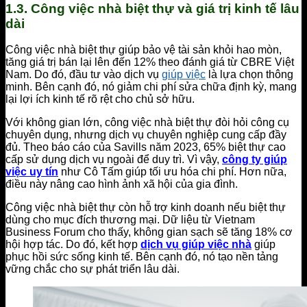
1.3. Công việc nhà biệt thự và giá trị kinh tế lâu
dài
Công việc nhà biệt thự giúp bảo vệ tài sản khỏi hao mòn,
tăng giá trị bán lại lên đến 12% theo đánh giá từ CBRE Việt
Nam. Do đó, đầu tư vào dịch vụ
giúp việc
là lựa chọn thông
minh. Bên cạnh đó, nó giảm chi phí sửa chữa định kỳ, mang
lại lợi ích kinh tế rõ rệt cho chủ sở hữu.
Với không gian lớn, công việc nhà biệt thự đòi hỏi công cụ
chuyên dụng, nhưng dịch vụ chuyên nghiệp cung cấp đầy
đủ. Theo báo cáo của Savills năm 2023, 65% biệt thự cao
cấp sử dụng dịch vụ ngoài để duy trì. Vì vậy,
công ty giúp
việc uy tín
như Cô Tấm giúp tối ưu hóa chi phí. Hơn nữa,
điều này nâng cao hình ảnh xã hội của gia đình.
Công việc nhà biệt thự còn hỗ trợ kinh doanh nếu biệt thự
dùng cho mục đích thương mại. Dữ liệu từ Vietnam
Business Forum cho thấy, không gian sạch sẽ tăng 18% cơ
hội hợp tác. Do đó, kết hợp
dịch vụ giúp việc nhà
giúp
phục hồi sức sống kinh tế. Bên cạnh đó, nó tạo nền tảng
vững chắc cho sự phát triển lâu dài.