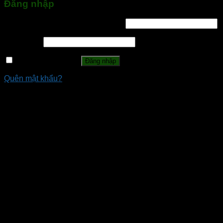
Đăng nhập
Tên tài khoản hoặc địa chỉ email
*
Mật khẩu
*
Ghi nhớ mật khẩu
Đăng nhập
Quên mật khẩu?