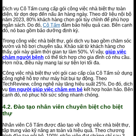
Dịch vụ Cô Tấm cung cấp gói công việc nhà biệt thự toàn
diện, từ dọn dẹp đến nấu ăn hàng ngày. Theo dữ liệu nội bộ
năm 2023, 80% khách hàng chọn gói tùy chỉnh để phù hợp
ngân sách. Do đó,
Cô Tấm
đảm bảo hiệu quả cao. Bên cạnh
đó, nó bao gồm bảo dưỡng định kỳ.
Trong công việc nhà biệt thự, gói dịch vụ bao gồm chăm sóc
vườn và hồ bơi chuyên sâu. Khảo sát từ khách hàng cho
thấy, gói này giảm thời gian tự làm 50%. Vì vậy,
giúp việc
chăm người bệnh
có thể tích hợp cho gia đình có nhu cầu.
Hơn nữa, điều này mang lại sự tiện lợi tối đa.
Công việc nhà biệt thự với gói cao cấp của Cô Tấm sử dụng
công nghệ hỗ trợ như máy hút bụi tự động. Theo
TechReview, công nghệ này tăng hiệu suất 25%. Do đó, dịch
vụ
tìm người giúp việc chăm em bé
kết hợp hoàn hảo. Bên
cạnh đó, nó phục hồi sức sống nhanh chóng.
4.2. Đào tạo nhân viên chuyên biệt cho biệt
thự
Nhân viên Cô Tấm được đào tạo về công việc nhà biệt thự,
tập trung vào kỹ năng an toàn và hiệu quả. Theo chương
trình đào tạo nội bộ, 100% nhân viên đạt chứng chỉ sau 3