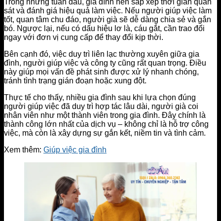
Trong những tuần đầu, gia đình nên sắp xếp thời gian quan
sát và đánh giá hiệu quả làm việc. Nếu người giúp việc làm
tốt, quan tâm chu đáo, người già sẽ dễ dàng chia sẻ và gắn
bó. Ngược lại, nếu có dấu hiệu lơ là, cáu gắt, cần trao đổi
ngay với đơn vị cung cấp để thay đổi kịp thời.
Bên cạnh đó, việc duy trì liên lạc thường xuyên giữa gia
đình, người giúp việc và công ty cũng rất quan trọng. Điều
này giúp mọi vấn đề phát sinh được xử lý nhanh chóng,
tránh tình trạng gián đoạn hoặc xung đột.
Thực tế cho thấy, nhiều gia đình sau khi lựa chọn đúng
người giúp việc đã duy trì hợp tác lâu dài, người già coi
nhân viên như một thành viên trong gia đình. Đây chính là
thành công lớn nhất của dịch vụ – không chỉ là hỗ trợ công
việc, mà còn là xây dựng sự gắn kết, niềm tin và tình cảm.
Xem thêm:
Giúp việc gia đình