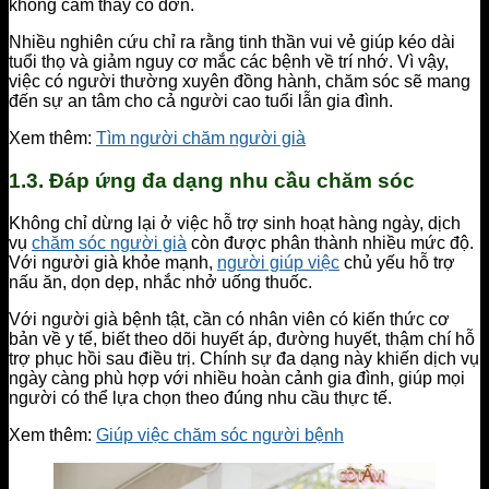
không cảm thấy cô đơn.
Nhiều nghiên cứu chỉ ra rằng tinh thần vui vẻ giúp kéo dài
tuổi thọ và giảm nguy cơ mắc các bệnh về trí nhớ. Vì vậy,
việc có người thường xuyên đồng hành, chăm sóc sẽ mang
đến sự an tâm cho cả người cao tuổi lẫn gia đình.
Xem thêm:
Tìm người chăm người già
1.3. Đáp ứng đa dạng nhu cầu chăm sóc
Không chỉ dừng lại ở việc hỗ trợ sinh hoạt hàng ngày, dịch
vụ
chăm sóc người già
còn được phân thành nhiều mức độ.
Với người già khỏe mạnh,
người giúp việc
chủ yếu hỗ trợ
nấu ăn, dọn dẹp, nhắc nhở uống thuốc.
Với người già bệnh tật, cần có nhân viên có kiến thức cơ
bản về y tế, biết theo dõi huyết áp, đường huyết, thậm chí hỗ
trợ phục hồi sau điều trị. Chính sự đa dạng này khiến dịch vụ
ngày càng phù hợp với nhiều hoàn cảnh gia đình, giúp mọi
người có thể lựa chọn theo đúng nhu cầu thực tế.
Xem thêm:
Giúp việc chăm sóc người bệnh