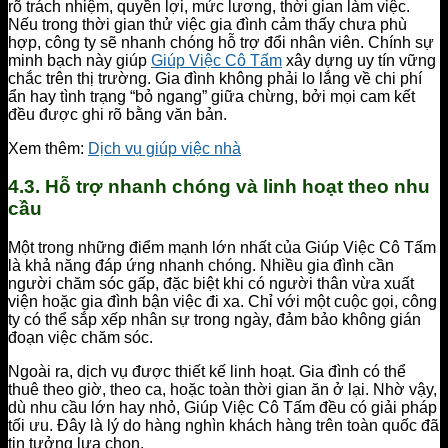
rõ trách nhiệm, quyền lợi, mức lương, thời gian làm việc.
Nếu trong thời gian thử việc gia đình cảm thấy chưa phù
hợp, công ty sẽ nhanh chóng hỗ trợ đổi nhân viên. Chính sự
minh bạch này giúp
Giúp Việc Cô Tấm
xây dựng uy tín vững
chắc trên thị trường. Gia đình không phải lo lắng về chi phí
ẩn hay tình trạng “bỏ ngang” giữa chừng, bởi mọi cam kết
đều được ghi rõ bằng văn bản.
Xem thêm:
Dịch vụ giúp việc nhà
4.3. Hỗ trợ nhanh chóng và linh hoạt theo nhu
cầu
Một trong những điểm mạnh lớn nhất của Giúp Việc Cô Tấm
là khả năng đáp ứng nhanh chóng. Nhiều gia đình cần
người chăm sóc gấp, đặc biệt khi có người thân vừa xuất
viện hoặc gia đình bận việc đi xa. Chỉ với một cuộc gọi, công
ty có thể sắp xếp nhân sự trong ngày, đảm bảo không gián
đoạn việc chăm sóc.
Ngoài ra, dịch vụ được thiết kế linh hoạt. Gia đình có thể
thuê theo giờ, theo ca, hoặc toàn thời gian ăn ở lại. Nhờ vậy,
dù nhu cầu lớn hay nhỏ, Giúp Việc Cô Tấm đều có giải pháp
tối ưu. Đây là lý do hàng nghìn khách hàng trên toàn quốc đã
tin tưởng lựa chọn.