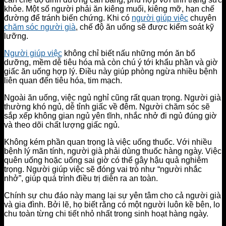
khỏe. Một số người phải ăn kiêng muối, kiêng mỡ, hạn chế
đường để tránh biến chứng. Khi có
người giúp việc
chuyên
chăm sóc người già
, chế độ ăn uống sẽ được kiểm soát kỹ
lưỡng.
Người giúp việc
không chỉ biết nấu những món ăn bổ
dưỡng, mềm dễ tiêu hóa mà còn chú ý tới khẩu phần và giờ
giấc ăn uống hợp lý. Điều này giúp phòng ngừa nhiều bệnh
liên quan đến tiêu hóa, tim mạch.
Ngoài ăn uống, việc ngủ nghỉ cũng rất quan trọng. Người già
thường khó ngủ, dễ tỉnh giấc về đêm. Người chăm sóc sẽ
sắp xếp không gian ngủ yên tĩnh, nhắc nhở đi ngủ đúng giờ
và theo dõi chất lượng giấc ngủ.
Không kém phần quan trọng là việc uống thuốc. Với nhiều
bệnh lý mãn tính, người già phải dùng thuốc hàng ngày. Việc
quên uống hoặc uống sai giờ có thể gây hậu quả nghiêm
trọng. Người giúp việc sẽ đóng vai trò như “người nhắc
nhở”, giúp quá trình điều trị diễn ra an toàn.
Chính sự chu đáo này mang lại sự yên tâm cho cả người già
và gia đình. Bởi lẽ, họ biết rằng có một người luôn kề bên, lo
chu toàn từng chi tiết nhỏ nhất trong sinh hoạt hàng ngày.