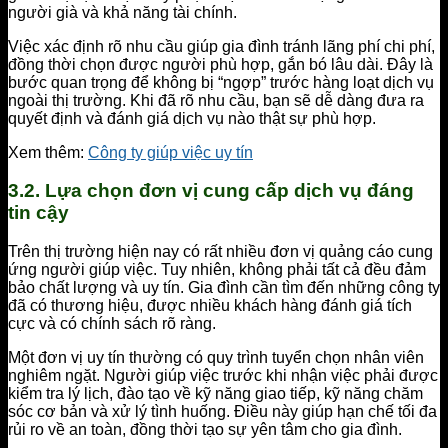
người già và khả năng tài chính.
Việc xác định rõ nhu cầu giúp gia đình tránh lãng phí chi phí,
đồng thời chọn được người phù hợp, gắn bó lâu dài. Đây là
bước quan trọng để không bị “ngợp” trước hàng loạt dịch vụ
ngoài thị trường. Khi đã rõ nhu cầu, bạn sẽ dễ dàng đưa ra
quyết định và đánh giá dịch vụ nào thật sự phù hợp.
Xem thêm:
Công ty giúp việc uy tín
3.2. Lựa chọn đơn vị cung cấp dịch vụ đáng
tin cậy
Trên thị trường hiện nay có rất nhiều đơn vị quảng cáo cung
ứng người giúp việc. Tuy nhiên, không phải tất cả đều đảm
bảo chất lượng và uy tín. Gia đình cần tìm đến những công ty
đã có thương hiệu, được nhiều khách hàng đánh giá tích
cực và có chính sách rõ ràng.
Một đơn vị uy tín thường có quy trình tuyển chọn nhân viên
nghiêm ngặt. Người giúp việc trước khi nhận việc phải được
kiểm tra lý lịch, đào tạo về kỹ năng giao tiếp, kỹ năng chăm
sóc cơ bản và xử lý tình huống. Điều này giúp hạn chế tối đa
rủi ro về an toàn, đồng thời tạo sự yên tâm cho gia đình.