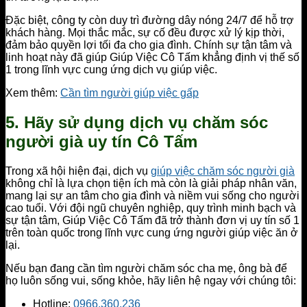
Đặc biệt, công ty còn duy trì đường dây nóng 24/7 để hỗ trợ
khách hàng. Mọi thắc mắc, sự cố đều được xử lý kịp thời,
đảm bảo quyền lợi tối đa cho gia đình. Chính sự tận tâm và
linh hoạt này đã giúp Giúp Việc Cô Tấm khẳng định vị thế số
1 trong lĩnh vực cung ứng dịch vụ giúp việc.
Xem thêm:
Cần tìm người giúp việc gấp
5. Hãy sử dụng dịch vụ chăm sóc
người già uy tín Cô Tấm
Trong xã hội hiện đại, dịch vụ
giúp việc chăm sóc người già
không chỉ là lựa chọn tiện ích mà còn là giải pháp nhân văn,
mang lại sự an tâm cho gia đình và niềm vui sống cho người
cao tuổi. Với đội ngũ chuyên nghiệp, quy trình minh bạch và
sự tận tâm, Giúp Việc Cô Tấm đã trở thành đơn vị uy tín số 1
trên toàn quốc trong lĩnh vực cung ứng người giúp việc ăn ở
lại.
Nếu bạn đang cần tìm người chăm sóc cha mẹ, ông bà để
họ luôn sống vui, sống khỏe, hãy liên hệ ngay với chúng tôi:
Hotline:
0966.360.236