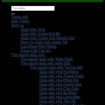
Tìm
kiếm:
Trang chủ
Giới Thiệu
Dịch vụ
Giúp Việc Nhà
Giúp Việc Chăm Em Bé
Giúp Việc Chăm Sóc Người Già
Dịch Vụ Giúp Việc Ngày Tết
Lao Động Phổ Thông
Cung Cấp Tạp Vụ
Tìm người giúp việc
Tìm người giúp việc Toàn Quốc
Tìm người giúp việc miền Bắc
Tìm người giúp việc Tại Hà Nội
Giúp việc nhà Hà Đông
Giúp việc nhà Thanh Xuân
Giúp việc nhà Đống Đa
Giúp việc nhà Hoàng Mai
Giúp việc nhà Cầu Giấy
Giúp việc nhà Ba Đình
Giúp việc nhà Long Biên
Giúp việc nhà Tây Hồ