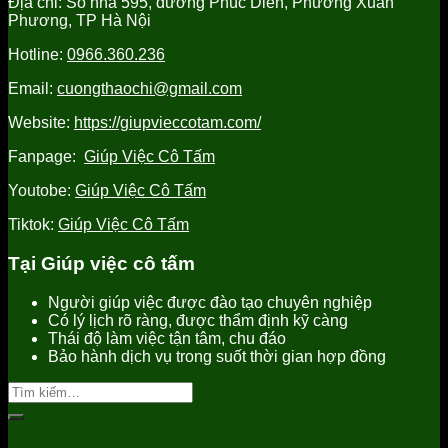
Địa chỉ: Số nhà 595, đường Phúc Diễn, Phường Xuân
tại
Yên
Hưng
Phương, TP Hà Nội
Hưng
uy
Yên
Yên
tín,
uy
Hotline:
0966.360.236
uy
chất
tín
tín
lượng
Email:
cuongthaochi@gmail.com
tốt
nhất
Website:
https://giupvieccotam.com/
Fanpage:
Giúp Việc Cô Tấm
Youtobe:
Giúp Việc Cô Tấm
Tiktok:
Giúp Việc Cô Tấm
Tại Giúp việc cô tấm
Người giúp việc được đào tạo chuyên nghiệp
Có lý lịch rõ ràng, được thẩm định kỹ càng
Thái độ làm việc tận tâm, chu đáo
Bảo hành dịch vụ trong suốt thời gian hợp đồng
Tìm
kiếm: