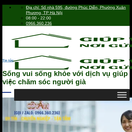
Skip
Địa chỉ: Số nhà 595, đường Phúc Diễn, Phường Xuân
to
Phương, TP Hà Nội
content
08:00 - 22:00
0966.360.236
Tin tức
Sống vui sống khỏe với dịch vụ giúp
việc chăm sóc người già
0966.360.236
Tìm
kiếm: