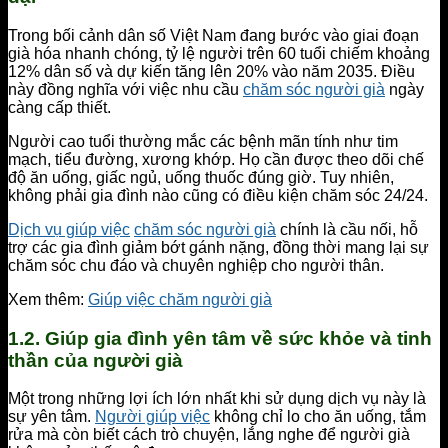
Trong bối cảnh dân số Việt Nam đang bước vào giai đoạn
già hóa nhanh chóng, tỷ lệ người trên 60 tuổi chiếm khoảng
12% dân số và dự kiến tăng lên 20% vào năm 2035. Điều
này đồng nghĩa với việc nhu cầu
chăm sóc người già
ngày
càng cấp thiết.
Người cao tuổi thường mắc các bệnh mãn tính như tim
mạch, tiểu đường, xương khớp. Họ cần được theo dõi chế
độ ăn uống, giấc ngủ, uống thuốc đúng giờ. Tuy nhiên,
không phải gia đình nào cũng có điều kiện chăm sóc 24/24.
Dịch vụ giúp việc
chăm sóc người già
chính là cầu nối, hỗ
trợ các gia đình giảm bớt gánh nặng, đồng thời mang lại sự
chăm sóc chu đáo và chuyên nghiệp cho người thân.
Xem thêm:
Giúp việc chăm người già
1.2. Giúp gia đình yên tâm về sức khỏe và tinh
thần của người già
Một trong những lợi ích lớn nhất khi sử dụng dịch vụ này là
sự yên tâm.
Người giúp việc
không chỉ lo cho ăn uống, tắm
rửa mà còn biết cách trò chuyện, lắng nghe để người già