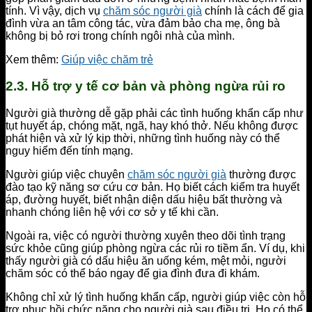
tính. Vì vậy, dịch vụ
chăm sóc người già
chính là cách để gia
đình vừa an tâm công tác, vừa đảm bảo cha mẹ, ông bà
không bị bỏ rơi trong chính ngôi nhà của mình.
Xem thêm:
Giúp việc chăm trẻ
2.3. Hỗ trợ y tế cơ bản và phòng ngừa rủi ro
Người già thường dễ gặp phải các tình huống khẩn cấp như
tụt huyết áp, chóng mặt, ngã, hay khó thở. Nếu không được
phát hiện và xử lý kịp thời, những tình huống này có thể
nguy hiểm đến tính mạng.
Người giúp việc chuyên
chăm sóc người già
thường được
đào tạo kỹ năng sơ cứu cơ bản. Họ biết cách kiểm tra huyết
áp, đường huyết, biết nhận diện dấu hiệu bất thường và
nhanh chóng liên hệ với cơ sở y tế khi cần.
Ngoài ra, việc có người thường xuyên theo dõi tình trạng
sức khỏe cũng giúp phòng ngừa các rủi ro tiềm ẩn. Ví dụ, khi
thấy người già có dấu hiệu ăn uống kém, mệt mỏi, người
chăm sóc có thể báo ngay để gia đình đưa đi khám.
Không chỉ xử lý tình huống khẩn cấp, người giúp việc còn hỗ
trợ phục hồi chức năng cho người già sau điều trị. Họ có thể