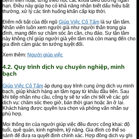
bệnh viện hoặc từng theo học các khóa điều dưỡng ngắn
hạn. Điều này giúp họ có khả năng nhận biết dấu hiệu bất
thường, xử lý các tình huống khẩn cấp kịp thời.
Điểm nổi bật của đội ngũ
Giúp Việc Cô Tấm
là sự tận tâm.
Nhân viên luôn xem người già như người thân trong gia
đình, mang đến sự chăm sóc ân cần, chu đáo. Sự tận tâm
này không chỉ giúp người già yên tâm mà còn mang đến cho
gia đình cảm giác tin tưởng tuyệt đối.
Xem thêm:
Người giúp việc
4.2. Quy trình dịch vụ chuyên nghiệp, minh
bạch
Giúp Việc Cô Tấm
áp dụng quy trình cung ứng dịch vụ minh
bạch, giúp khách hàng an tâm ngay từ khâu đầu tiên. Sau
khi tiếp nhận nhu cầu, công ty sẽ tư vấn chi tiết về các gói
dịch vụ: chăm sóc theo giờ, bán thời gian hoặc ăn ở lại.
Khách hàng được quyền lựa chọn và phỏng vấn nhân sự
phù hợp.
Mọi thông tin của người giúp việc đều được công khai: độ
tuổi, quê quán, kinh nghiệm, kỹ năng. Gia đình có thể so
sánh để đưa ra quyết định chính xác. Hợp đồng dịch vụ ghi