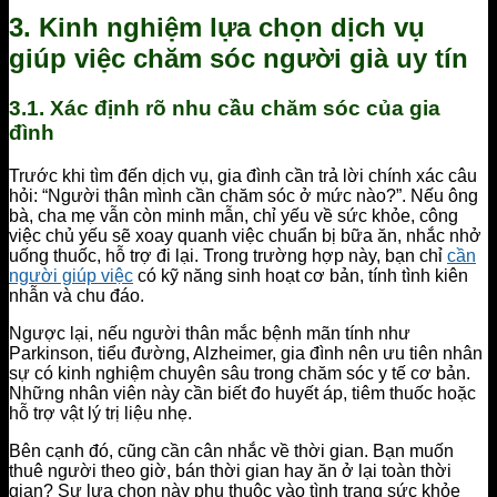
3. Kinh nghiệm lựa chọn dịch vụ
giúp việc chăm sóc người già uy tín
3.1. Xác định rõ nhu cầu chăm sóc của gia
đình
Trước khi tìm đến dịch vụ, gia đình cần trả lời chính xác câu
hỏi: “Người thân mình cần chăm sóc ở mức nào?”. Nếu ông
bà, cha mẹ vẫn còn minh mẫn, chỉ yếu về sức khỏe, công
việc chủ yếu sẽ xoay quanh việc chuẩn bị bữa ăn, nhắc nhở
uống thuốc, hỗ trợ đi lại. Trong trường hợp này, bạn chỉ
cần
người giúp việc
có kỹ năng sinh hoạt cơ bản, tính tình kiên
nhẫn và chu đáo.
Ngược lại, nếu người thân mắc bệnh mãn tính như
Parkinson, tiểu đường, Alzheimer, gia đình nên ưu tiên nhân
sự có kinh nghiệm chuyên sâu trong chăm sóc y tế cơ bản.
Những nhân viên này cần biết đo huyết áp, tiêm thuốc hoặc
hỗ trợ vật lý trị liệu nhẹ.
Bên cạnh đó, cũng cần cân nhắc về thời gian. Bạn muốn
thuê người theo giờ, bán thời gian hay ăn ở lại toàn thời
gian? Sự lựa chọn này phụ thuộc vào tình trạng sức khỏe