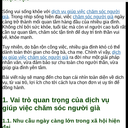
Sống vui sống khỏe với
dịch vụ giúp việc
chăm sóc người
già
. Trong nhịp sống hiện đại, việc
chăm sóc người già
ngày
càng trở thành mối quan tâm hàng đầu của nhiều gia đình.
Không chỉ bởi sức khỏe, tuổi tác mà còn vì người cao tuổi rất
cần sự quan tâm, chăm sóc tận tình để duy trì tinh thần vui
vẻ, khỏe mạnh.
Tuy nhiên, do bận rộn công việc, nhiều gia đình khó có thể
dành toàn thời gian cho ông bà, cha mẹ. Chính vì vậy,
dịch
vụ giúp việc
chăm sóc người già
ra đời như một giải pháp
nhân văn, vừa đảm bảo sự chu toàn cho người thân, vừa
giúp gia đình yên tâm.
Bài viết này sẽ mang đến cho bạn cái nhìn toàn diện về dịch
vụ, từ vai trò, lợi ích cho tới cách lựa chọn đơn vị uy tín để
đồng hành.
1. Vai trò quan trọng của dịch vụ
giúp việc chăm sóc người già
1.1. Nhu cầu ngày càng lớn trong xã hội hiện
đại