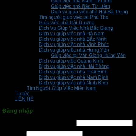
Giúp việc nhà Nam Từ Liêm
Giúp việc nhà Bắc Từ Liêm
Dịch vụ giúp việc nhà Hai Bà Trưng
Tìm người giúp việc tại Phú Thọ
Giúp việc nhà Hải Dương
Dịch Vụ Giúp Việc Nhà Bắc Giang
Dịch vụ giúp việc nhà Hà Nam
Dịch vụ giúp việc nhà Bắc Ninh
Dịch vụ giúp việc nhà Vĩnh Phúc
Dịch vụ giúp việc nhà Hưng Yên
Giúp việc tại Văn Giang Hưng Yên
Dịch vụ giúp việc Quảng Ninh
Dịch vụ giúp việc nhà Hải Phòng
Dịch vụ giúp việc nhà Thái Bình
Dịch vụ giúp việc nhà Nam Định
Dịch vụ giúp việc nhà Ninh Bình
Tìm Người Giúp Việc Miền Nam
Tin tức
LIÊN HỆ
Đăng nhập
Tên tài khoản hoặc địa chỉ email
*
Mật khẩu
*