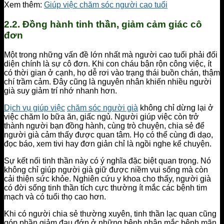
Xem thêm:
Giúp việc chăm sóc người cao tuổi
2.2. Đồng hành tinh thần, giảm cảm giác cô
đơn
Một trong những vấn đề lớn nhất mà người cao tuổi phải đối
diện chính là sự cô đơn. Khi con cháu bận rộn công việc, ít
có thời gian ở cạnh, họ dễ rơi vào trạng thái buồn chán, thậm
chí trầm cảm. Đây cũng là nguyên nhân khiến nhiều người
già suy giảm trí nhớ nhanh hơn.
Dịch vụ giúp việc
chăm sóc người già
không chỉ dừng lại ở
việc chăm lo bữa ăn, giấc ngủ. Người giúp việc còn trở
thành người bạn đồng hành, cùng trò chuyện, chia sẻ để
người già cảm thấy được quan tâm. Họ có thể cùng đi dạo,
đọc báo, xem tivi hay đơn giản chỉ là ngồi nghe kể chuyện.
Sự kết nối tinh thần này có ý nghĩa đặc biệt quan trọng. Nó
không chỉ giúp người già giữ được niềm vui sống mà còn
cải thiện sức khỏe. Nghiên cứu y khoa cho thấy, người già
có đời sống tinh thần tích cực thường ít mắc các bệnh tim
mạch và có tuổi thọ cao hơn.
Khi có người chia sẻ thường xuyên, tinh thần lạc quan cũng
góp phần giảm đau đớn ở những bệnh nhân mắc bệnh mãn