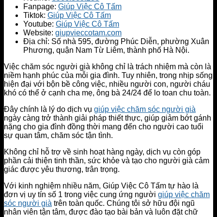
Fanpage:
Giúp Việc Cô Tấm
Tiktok:
Giúp Việc Cô Tấm
Youtube:
Giúp Việc Cô Tấm
Website:
giupvieccotam.com
Địa chỉ: Số nhà 595, đường Phúc Diễn, phường Xuân
Phương, quận Nam Từ Liêm, thành phố Hà Nội.
Việc chăm sóc người già không chỉ là trách nhiệm mà còn là
niềm hạnh phúc của mỗi gia đình. Tuy nhiên, trong nhịp sống
hiện đại với bộn bề công việc, nhiều người con, người cháu
khó có thể ở cạnh cha mẹ, ông bà 24/24 để lo toan chu toàn.
Đây chính là lý do dịch vụ
giúp việc chăm sóc người già
ngày càng trở thành giải pháp thiết thực, giúp giảm bớt gánh
nặng cho gia đình đồng thời mang đến cho người cao tuổi
sự quan tâm, chăm sóc tận tình.
Không chỉ hỗ trợ về sinh hoạt hàng ngày, dịch vụ còn góp
phần cải thiện tinh thần, sức khỏe và tạo cho người già cảm
giác được yêu thương, trân trọng.
Với kinh nghiệm nhiều năm, Giúp Việc Cô Tấm tự hào là
đơn vị uy tín số 1 trong việc cung ứng người
giúp việc chăm
sóc người già
trên toàn quốc. Chúng tôi sở hữu đội ngũ
nhân viên tận tâm, được đào tạo bài bản và luôn đặt chữ