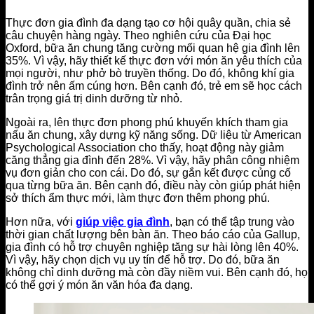
Thực đơn gia đình đa dạng tạo cơ hội quây quần, chia sẻ
câu chuyện hàng ngày. Theo nghiên cứu của Đại học
Oxford, bữa ăn chung tăng cường mối quan hệ gia đình lên
35%. Vì vậy, hãy thiết kế thực đơn với món ăn yêu thích của
mọi người, như phở bò truyền thống. Do đó, không khí gia
đình trở nên ấm cúng hơn. Bên cạnh đó, trẻ em sẽ học cách
trân trọng giá trị dinh dưỡng từ nhỏ.
Ngoài ra, lên thực đơn phong phú khuyến khích tham gia
nấu ăn chung, xây dựng kỹ năng sống. Dữ liệu từ American
Psychological Association cho thấy, hoạt động này giảm
căng thẳng gia đình đến 28%. Vì vậy, hãy phân công nhiệm
vụ đơn giản cho con cái. Do đó, sự gắn kết được củng cố
qua từng bữa ăn. Bên cạnh đó, điều này còn giúp phát hiện
sở thích ẩm thực mới, làm thực đơn thêm phong phú.
Hơn nữa, với
giúp việc gia đình
, bạn có thể tập trung vào
thời gian chất lượng bên bàn ăn. Theo báo cáo của Gallup,
gia đình có hỗ trợ chuyên nghiệp tăng sự hài lòng lên 40%.
Vì vậy, hãy chọn dịch vụ uy tín để hỗ trợ. Do đó, bữa ăn
không chỉ dinh dưỡng mà còn đầy niềm vui. Bên cạnh đó, họ
có thể gợi ý món ăn văn hóa đa dạng.