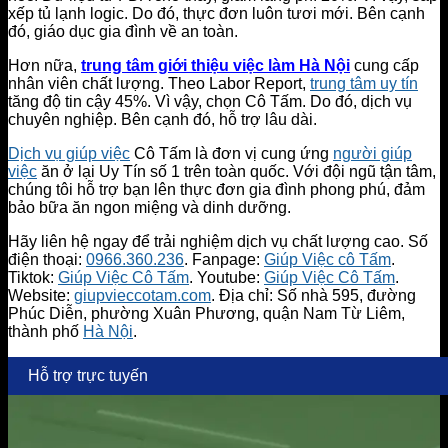
xếp tủ lạnh logic. Do đó, thực đơn luôn tươi mới. Bên cạnh
đó, giáo dục gia đình về an toàn.
Hơn nữa,
trung tâm giới thiệu việc làm Hà Nội
cung cấp
nhân viên chất lượng. Theo Labor Report,
trung tâm uy tín
tăng độ tin cậy 45%. Vì vậy, chọn Cô Tấm. Do đó, dịch vụ
chuyên nghiệp. Bên cạnh đó, hỗ trợ lâu dài.
Dịch vụ giúp việc
Cô Tấm là đơn vị cung ứng
người giúp
việc
ăn ở lại Uy Tín số 1 trên toàn quốc. Với đội ngũ tận tâm,
chúng tôi hỗ trợ bạn lên thực đơn gia đình phong phú, đảm
bảo bữa ăn ngon miệng và dinh dưỡng.
Hãy liên hệ ngay để trải nghiệm dịch vụ chất lượng cao. Số
điện thoại:
0966.360.236
. Fanpage:
Giúp Việc cô Tấm
.
Tiktok:
Giúp Việc Cô Tấm
. Youtube:
Giúp Việc Cô Tấm
.
Website:
giupvieccotam.com
. Địa chỉ: Số nhà 595, đường
Phúc Diễn, phường Xuân Phương, quận Nam Từ Liêm,
thành phố
Hà Nội
.
Hỗ trợ trực tuyến