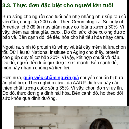
3.3. Thực đơn đặc biệt cho người lớn tuổi
Bữa sáng cho người cao tuổi nên nhẹ nhàng như súp rau củ
với đậu, cung cấp 200 calo. Theo Gerontological Society of
America, chế độ ăn này giảm nguy cơ loãng xương 30%. Vì
vậy, thêm rau bina giàu canxi. Do đó, sức khỏe xương được
bảo vệ. Bên cạnh đó, dễ tiêu hóa cho hệ tiêu hóa nhạy cảm.
Ngoài ra, sinh tố protein từ whey và trái cây mềm là lựa chọn
tốt. Dữ liệu từ National Institute on Aging cho thấy, protein
cao giúp duy trì cơ bắp 20%. Vì vậy, kết hợp chuối và dâu.
Do đó, người lớn tuổi giữ được sức mạnh. Bên cạnh đó,
món này nhanh chóng và tiện lợi.
Hơn nữa,
giúp việc chăm người già
chuyên chuẩn bị bữa
ăn phù hợp. Theo nghiên cứu của AARP, dịch vụ này cải
thiện chất lượng cuộc sống 35%. Vì vậy, chọn đơn vị uy tín.
Do đó, thực đơn gia đình hài hòa. Bên cạnh đó, họ theo dõi
sức khỏe qua dinh dưỡng.