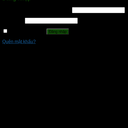
Tên tài khoản hoặc địa chỉ email
*
Mật khẩu
*
Ghi nhớ mật khẩu
Đăng nhập
Quên mật khẩu?