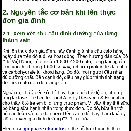
2. Nguyên tắc cơ bản khi lên thực
đơn gia đình
2.1. Xem xét nhu cầu dinh dưỡng của từng
thành viên
Khi lên thực đơn gia đình, hãy đánh giá nhu cầu calo hàng
ngày dựa trên độ tuổi và hoạt động. Theo hướng dẫn của Bộ
Y tế Việt Nam, trẻ em cần 1.800-2.200 calo, trong khi người
lớn tuổi chỉ khoảng 1.600. Vì vậy, kết hợp protein từ đậu phụ
và carbohydrate từ khoai lang. Do đó, mọi người đều nhận
đủ dưỡng chất. Bên cạnh đó, điều này giúp tránh tình trạng
dư thừa calo dẫn đến tăng cân.
Ngoài ra, chú ý đến sở thích và hạn chế chế độ ăn, như dị
ứng lactose. Dữ liệu từ Food Allergy Research & Education
cho thấy, 8% trẻ em bị dị ứng thực phẩm. Vì vậy, thay thế sữa
bò bằng sữa hạnh nhân trong thực đơn. Do đó, bữa ăn trở
nên an toàn và hấp dẫn hơn. Bên cạnh đó, hãy tham khảo ý
kiến chuyên gia dinh dưỡng để tối ưu hóa.
Hơn nữa,
giúp việc chăm trẻ
có thể hỗ trợ chuẩn bị thực