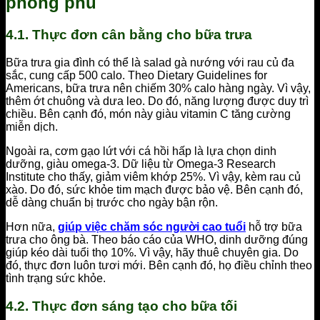
phong phú
4.1. Thực đơn cân bằng cho bữa trưa
Bữa trưa gia đình có thể là salad gà nướng với rau củ đa
sắc, cung cấp 500 calo. Theo Dietary Guidelines for
Americans, bữa trưa nên chiếm 30% calo hàng ngày. Vì vậy,
thêm ớt chuông và dưa leo. Do đó, năng lượng được duy trì
chiều. Bên cạnh đó, món này giàu vitamin C tăng cường
miễn dịch.
Ngoài ra, cơm gạo lứt với cá hồi hấp là lựa chọn dinh
dưỡng, giàu omega-3. Dữ liệu từ Omega-3 Research
Institute cho thấy, giảm viêm khớp 25%. Vì vậy, kèm rau củ
xào. Do đó, sức khỏe tim mạch được bảo vệ. Bên cạnh đó,
dễ dàng chuẩn bị trước cho ngày bận rộn.
Hơn nữa,
giúp việc chăm sóc người cao tuổi
hỗ trợ bữa
trưa cho ông bà. Theo báo cáo của WHO, dinh dưỡng đúng
giúp kéo dài tuổi thọ 10%. Vì vậy, hãy thuê chuyên gia. Do
đó, thực đơn luôn tươi mới. Bên cạnh đó, họ điều chỉnh theo
tình trạng sức khỏe.
4.2. Thực đơn sáng tạo cho bữa tối