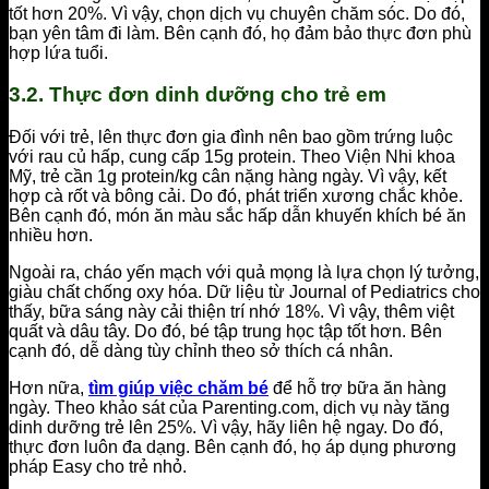
tốt hơn 20%. Vì vậy, chọn dịch vụ chuyên chăm sóc. Do đó,
bạn yên tâm đi làm. Bên cạnh đó, họ đảm bảo thực đơn phù
hợp lứa tuổi.
3.2. Thực đơn dinh dưỡng cho trẻ em
Đối với trẻ, lên thực đơn gia đình nên bao gồm trứng luộc
với rau củ hấp, cung cấp 15g protein. Theo Viện Nhi khoa
Mỹ, trẻ cần 1g protein/kg cân nặng hàng ngày. Vì vậy, kết
hợp cà rốt và bông cải. Do đó, phát triển xương chắc khỏe.
Bên cạnh đó, món ăn màu sắc hấp dẫn khuyến khích bé ăn
nhiều hơn.
Ngoài ra, cháo yến mạch với quả mọng là lựa chọn lý tưởng,
giàu chất chống oxy hóa. Dữ liệu từ Journal of Pediatrics cho
thấy, bữa sáng này cải thiện trí nhớ 18%. Vì vậy, thêm việt
quất và dâu tây. Do đó, bé tập trung học tập tốt hơn. Bên
cạnh đó, dễ dàng tùy chỉnh theo sở thích cá nhân.
Hơn nữa,
tìm giúp việc chăm bé
để hỗ trợ bữa ăn hàng
ngày. Theo khảo sát của Parenting.com, dịch vụ này tăng
dinh dưỡng trẻ lên 25%. Vì vậy, hãy liên hệ ngay. Do đó,
thực đơn luôn đa dạng. Bên cạnh đó, họ áp dụng phương
pháp Easy cho trẻ nhỏ.