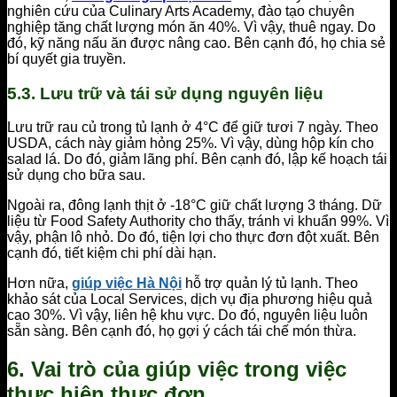
nghiên cứu của Culinary Arts Academy, đào tạo chuyên
nghiệp tăng chất lượng món ăn 40%. Vì vậy, thuê ngay. Do
đó, kỹ năng nấu ăn được nâng cao. Bên cạnh đó, họ chia sẻ
bí quyết gia truyền.
5.3. Lưu trữ và tái sử dụng nguyên liệu
Lưu trữ rau củ trong tủ lạnh ở 4°C để giữ tươi 7 ngày. Theo
USDA, cách này giảm hỏng 25%. Vì vậy, dùng hộp kín cho
salad lá. Do đó, giảm lãng phí. Bên cạnh đó, lập kế hoạch tái
sử dụng cho bữa sau.
Ngoài ra, đông lạnh thịt ở -18°C giữ chất lượng 3 tháng. Dữ
liệu từ Food Safety Authority cho thấy, tránh vi khuẩn 99%. Vì
vậy, phận lô nhỏ. Do đó, tiện lợi cho thực đơn đột xuất. Bên
cạnh đó, tiết kiệm chi phí dài hạn.
Hơn nữa,
giúp việc Hà Nội
hỗ trợ quản lý tủ lạnh. Theo
khảo sát của Local Services, dịch vụ địa phương hiệu quả
cao 30%. Vì vậy, liên hệ khu vực. Do đó, nguyên liệu luôn
sẵn sàng. Bên cạnh đó, họ gợi ý cách tái chế món thừa.
6. Vai trò của giúp việc trong việc
thực hiện thực đơn