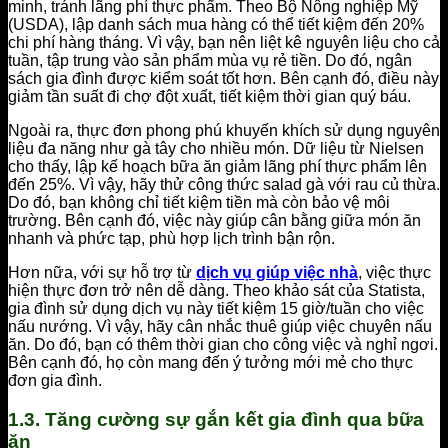
minh, tránh lãng phí thực phẩm. Theo Bộ Nông nghiệp Mỹ
(USDA), lập danh sách mua hàng có thể tiết kiệm đến 20%
chi phí hàng tháng. Vì vậy, bạn nên liệt kê nguyên liệu cho cả
tuần, tập trung vào sản phẩm mùa vụ rẻ tiền. Do đó, ngân
sách gia đình được kiểm soát tốt hơn. Bên cạnh đó, điều này
giảm tần suất đi chợ đột xuất, tiết kiệm thời gian quý báu.
Ngoài ra, thực đơn phong phú khuyến khích sử dụng nguyên
liệu đa năng như gà tây cho nhiều món. Dữ liệu từ Nielsen
cho thấy, lập kế hoạch bữa ăn giảm lãng phí thực phẩm lên
đến 25%. Vì vậy, hãy thử công thức salad gà với rau củ thừa.
Do đó, bạn không chỉ tiết kiệm tiền mà còn bảo vệ môi
trường. Bên cạnh đó, việc này giúp cân bằng giữa món ăn
nhanh và phức tạp, phù hợp lịch trình bận rộn.
Hơn nữa, với sự hỗ trợ từ
dịch vụ giúp việc nhà
, việc thực
hiện thực đơn trở nên dễ dàng. Theo khảo sát của Statista,
gia đình sử dụng dịch vụ này tiết kiệm 15 giờ/tuần cho việc
nấu nướng. Vì vậy, hãy cân nhắc thuê giúp việc chuyên nấu
ăn. Do đó, bạn có thêm thời gian cho công việc và nghỉ ngơi.
Bên cạnh đó, họ còn mang đến ý tưởng mới mẻ cho thực
đơn gia đình.
1.3. Tăng cường sự gắn kết gia đình qua bữa
ăn