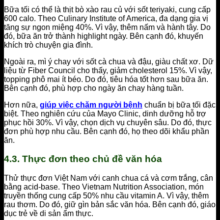
Bữa tối có thể là thịt bò xào rau củ với sốt teriyaki, cung cấp
600 calo. Theo Culinary Institute of America, đa dạng gia vị
tăng sự ngon miệng 40%. Vì vậy, thêm nấm và hành tây. Do
đó, bữa ăn trở thành highlight ngày. Bên cạnh đó, khuyến
khích trò chuyện gia đình.
Ngoài ra, mì ý chay với sốt cà chua và đậu, giàu chất xơ. Dữ
liệu từ Fiber Council cho thấy, giảm cholesterol 15%. Vì vậy,
topping phô mai ít béo. Do đó, tiêu hóa tốt hơn sau bữa ăn.
Bên cạnh đó, phù hợp cho ngày ăn chay hàng tuần.
Hơn nữa,
giúp việc chăm người bệnh
chuẩn bị bữa tối đặc
biệt. Theo nghiên cứu của Mayo Clinic, dinh dưỡng hỗ trợ
phục hồi 30%. Vì vậy, chọn dịch vụ chuyên sâu. Do đó, thực
đơn phù hợp nhu cầu. Bên cạnh đó, họ theo dõi khẩu phần
ăn.
4.3. Thực đơn theo chủ đề văn hóa
Thử thực đơn Việt Nam với canh chua cá và cơm trắng, cân
bằng acid-base. Theo Vietnam Nutrition Association, món
truyền thống cung cấp 50% nhu cầu vitamin A. Vì vậy, thêm
rau thơm. Do đó, giữ gìn bản sắc văn hóa. Bên cạnh đó, giáo
dục trẻ về di sản ẩm thực.