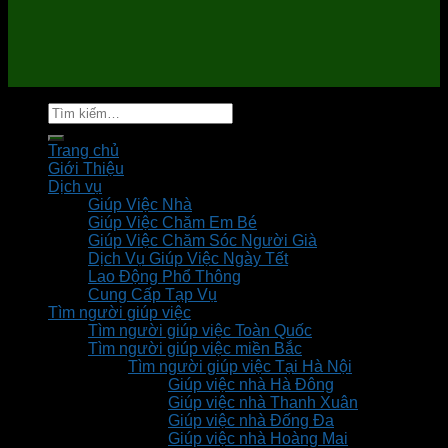
Tìm
kiếm:
Trang chủ
Giới Thiệu
Dịch vụ
Giúp Việc Nhà
Giúp Việc Chăm Em Bé
Giúp Việc Chăm Sóc Người Già
Dịch Vụ Giúp Việc Ngày Tết
Lao Động Phổ Thông
Cung Cấp Tạp Vụ
Tìm người giúp việc
Tìm người giúp việc Toàn Quốc
Tìm người giúp việc miền Bắc
Tìm người giúp việc Tại Hà Nội
Giúp việc nhà Hà Đông
Giúp việc nhà Thanh Xuân
Giúp việc nhà Đống Đa
Giúp việc nhà Hoàng Mai