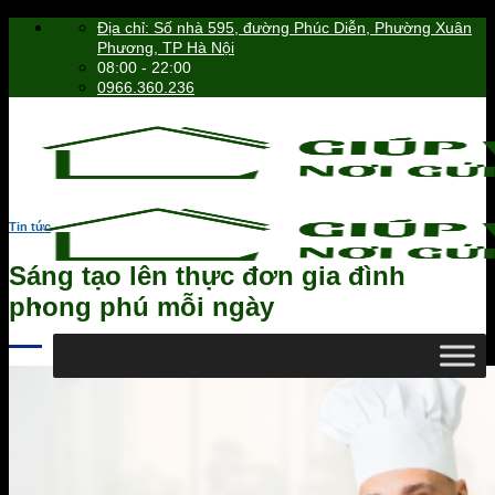
Skip
Địa chỉ: Số nhà 595, đường Phúc Diễn, Phường Xuân
to
Phương, TP Hà Nội
content
08:00 - 22:00
0966.360.236
Tin tức
Sáng tạo lên thực đơn gia đình
phong phú mỗi ngày
0966.360.236
Tìm
kiếm: