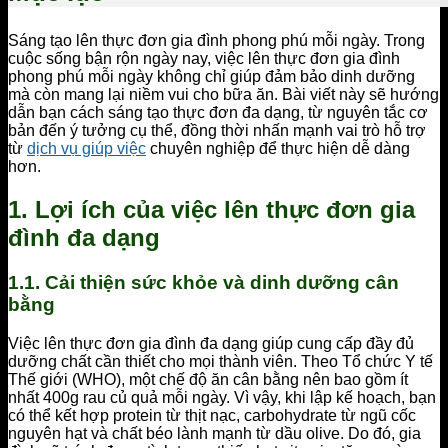
Sáng tạo lên thực đơn gia đình phong phú mỗi ngày. Trong
cuộc sống bận rộn ngày nay, việc lên thực đơn gia đình
phong phú mỗi ngày không chỉ giúp đảm bảo dinh dưỡng
mà còn mang lại niềm vui cho bữa ăn. Bài viết này sẽ hướng
dẫn bạn cách sáng tạo thực đơn đa dạng, từ nguyên tắc cơ
bản đến ý tưởng cụ thể, đồng thời nhấn mạnh vai trò hỗ trợ
từ
dịch vụ giúp việc
chuyên nghiệp để thực hiện dễ dàng
hơn.
1. Lợi ích của việc lên thực đơn gia
đình đa dạng
1.1. Cải thiện sức khỏe và dinh dưỡng cân
bằng
Việc lên thực đơn gia đình đa dạng giúp cung cấp đầy đủ
dưỡng chất cần thiết cho mọi thành viên. Theo Tổ chức Y tế
Thế giới (WHO), một chế độ ăn cân bằng nên bao gồm ít
nhất 400g rau củ quả mỗi ngày. Vì vậy, khi lập kế hoạch, bạn
có thể kết hợp protein từ thịt nạc, carbohydrate từ ngũ cốc
nguyên hạt và chất béo lành mạnh từ dầu olive. Do đó, gia