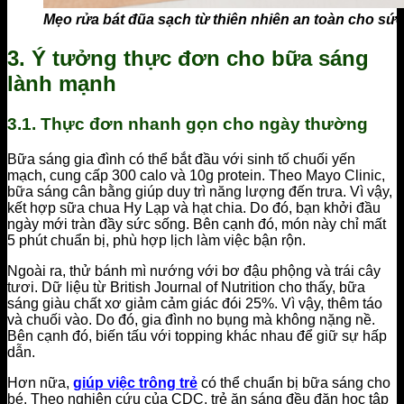
Mẹo rửa bát đũa sạch từ thiên nhiên an toàn cho sứ
3. Ý tưởng thực đơn cho bữa sáng
lành mạnh
3.1. Thực đơn nhanh gọn cho ngày thường
Bữa sáng gia đình có thể bắt đầu với sinh tố chuối yến
mạch, cung cấp 300 calo và 10g protein. Theo Mayo Clinic,
bữa sáng cân bằng giúp duy trì năng lượng đến trưa. Vì vậy,
kết hợp sữa chua Hy Lạp và hạt chia. Do đó, bạn khởi đầu
ngày mới tràn đầy sức sống. Bên cạnh đó, món này chỉ mất
5 phút chuẩn bị, phù hợp lịch làm việc bận rộn.
Ngoài ra, thử bánh mì nướng với bơ đậu phộng và trái cây
tươi. Dữ liệu từ British Journal of Nutrition cho thấy, bữa
sáng giàu chất xơ giảm cảm giác đói 25%. Vì vậy, thêm táo
và chuối vào. Do đó, gia đình no bụng mà không nặng nề.
Bên cạnh đó, biến tấu với topping khác nhau để giữ sự hấp
dẫn.
Hơn nữa,
giúp việc trông trẻ
có thể chuẩn bị bữa sáng cho
bé. Theo nghiên cứu của CDC, trẻ ăn sáng đều đặn học tập