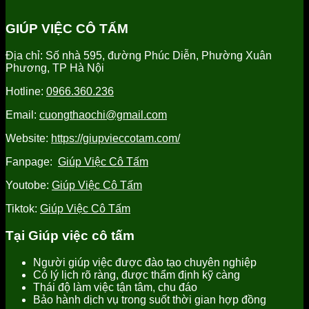
Hưng
chăm
giúp
người
Yên
sóc
việc
giúp
GIÚP VIỆC CÔ TẤM
uy
người
tỉnh
việc
tín
già
Hưng
tỉnh
Địa chỉ: Số nhà 595, đường Phúc Diễn, Phường Xuân
tại
Yên
Hưng
Phương, TP Hà Nội
Hưng
uy
Yên
Yên
tín,
uy
Hotline:
0966.360.236
uy
chất
tín
tín
lượng
Email:
cuongthaochi@gmail.com
tốt
nhất
Website:
https://giupvieccotam.com/
Fanpage:
Giúp Việc Cô Tấm
Youtobe:
Giúp Việc Cô Tấm
Tiktok:
Giúp Việc Cô Tấm
Tại Giúp việc cô tấm
Người giúp việc được đào tạo chuyên nghiệp
Có lý lịch rõ ràng, được thẩm định kỹ càng
Thái độ làm việc tận tâm, chu đáo
Bảo hành dịch vụ trong suốt thời gian hợp đồng