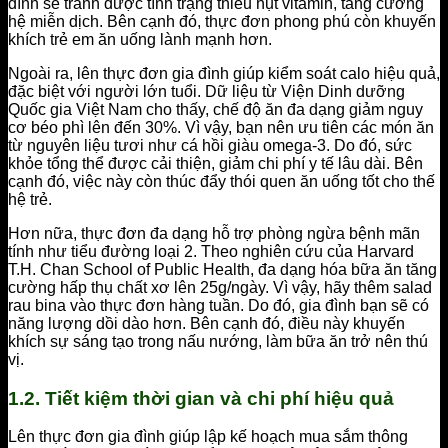
đình sẽ tránh được tình trạng thiếu hụt vitamin, tăng cường
hệ miễn dịch. Bên cạnh đó, thực đơn phong phú còn khuyến
khích trẻ em ăn uống lành mạnh hơn.
Ngoài ra, lên thực đơn gia đình giúp kiểm soát calo hiệu quả,
đặc biệt với người lớn tuổi. Dữ liệu từ Viện Dinh dưỡng
Quốc gia Việt Nam cho thấy, chế độ ăn đa dạng giảm nguy
cơ béo phì lên đến 30%. Vì vậy, bạn nên ưu tiên các món ăn
từ nguyên liệu tươi như cá hồi giàu omega-3. Do đó, sức
khỏe tổng thể được cải thiện, giảm chi phí y tế lâu dài. Bên
cạnh đó, việc này còn thúc đẩy thói quen ăn uống tốt cho thế
hệ trẻ.
Hơn nữa, thực đơn đa dạng hỗ trợ phòng ngừa bệnh mãn
tính như tiểu đường loại 2. Theo nghiên cứu của Harvard
T.H. Chan School of Public Health, đa dạng hóa bữa ăn tăng
cường hấp thụ chất xơ lên 25g/ngày. Vì vậy, hãy thêm salad
rau bina vào thực đơn hàng tuần. Do đó, gia đình bạn sẽ có
năng lượng dồi dào hơn. Bên cạnh đó, điều này khuyến
khích sự sáng tạo trong nấu nướng, làm bữa ăn trở nên thú
vị.
1.2. Tiết kiệm thời gian và chi phí hiệu quả
Lên thực đơn gia đình giúp lập kế hoạch mua sắm thông