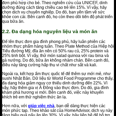
đơn phù hợp cho bé. Theo nghiên cứu của UNICEF, dinh
dưỡng đúng cách tăng chiều cao trẻ lên 15%. Vì vậy, hãy
chọn dịch vụ chuyên nghiệp. Do đó, bạn yên tâm về sức
khỏe con cái. Bên cạnh đó, họ còn theo dõi tiến độ phát triển
qua bữa ăn.
2.2. Đa dạng hóa nguyên liệu và món ăn
Để lên thực đơn gia đình phong phú, hãy luân phiên các
nhóm thực phẩm hàng tuần. Theo Plate Method của Hiệp hội
Tiểu đường Mỹ, đĩa ăn nên có 50% rau củ, 25% protein và
25% tinh bột. Vì vậy, thử món salad quinoa với rau bina và
gà nướng. Do đó, bữa ăn không nhàm chán. Bên cạnh đó,
điều này tăng cường hấp thụ vi chất như sắt và kali.
Ngoài ra, kết hợp ẩm thực quốc tế để thêm sự mới mẻ, như
sushi Nhật Bản. Dữ liệu từ World Food Programme cho thấy,
đa dạng hóa giảm nguy cơ thiếu dinh dưỡng đến 22%. Vì
vậy, hãy thêm gia vị Á Đông vào thực đơn. Do đó, gia đình
khám phá hương vị mới. Bên cạnh đó, việc này khuyến
khích trẻ em thử nghiệm thức ăn lạ.
Hơn nữa, với
giúp việc nhà
, bạn dễ dàng thực hiện các
món phức tạp. Theo khảo sát của HomeAdvisor, dịch vụ này
tăng hiệu quả nấu ăn lên 30%. Vì vậy, hãy liên hệ để hỗ trợ.