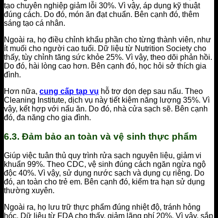
tạo chuyên nghiệp giảm lỗi 30%. Vì vậy, áp dụng kỹ thuật
đúng cách. Do đó, món ăn đạt chuẩn. Bên cạnh đó, thêm
sáng tạo cá nhân.
Ngoài ra, họ điều chỉnh khẩu phần cho từng thành viên, như
ít muối cho người cao tuổi. Dữ liệu từ Nutrition Society cho
thấy, tùy chỉnh tăng sức khỏe 25%. Vì vậy, theo dõi phản hồi.
Do đó, hài lòng cao hơn. Bên cạnh đó, học hỏi sở thích gia
đình.
Hơn nữa,
cung cấp tạp vụ
hỗ trợ dọn dẹp sau nấu. Theo
Cleaning Institute, dịch vụ này tiết kiệm năng lượng 35%. Vì
vậy, kết hợp với nấu ăn. Do đó, nhà cửa sạch sẽ. Bên cạnh
đó, đa năng cho gia đình.
6.3. Đảm bảo an toàn và vệ sinh thực phẩm
Giúp việc tuân thủ quy trình rửa sạch nguyên liệu, giảm vi
khuẩn 99%. Theo CDC, vệ sinh đúng cách ngăn ngừa ngộ
độc 40%. Vì vậy, sử dụng nước sạch và dụng cụ riêng. Do
đó, an toàn cho trẻ em. Bên cạnh đó, kiểm tra hạn sử dụng
thường xuyên.
Ngoài ra, họ lưu trữ thực phẩm đúng nhiệt độ, tránh hỏng
hóc. Dữ liệu từ FDA cho thấy, giảm lãng phí 20%. Vì vậy, sắp