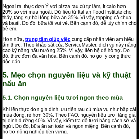
Ngoài ra, thực đơn Ý với pizza rau củ tự làm, ít calo hơn
20% so với mua ngoài. Dữ liệu từ Italian Food Institute cho
thấy, tăng sự hài lòng bữa ăn 35%. Vì vậy, topping cà chua
và basil. Do đó, bữa tối vui vẻ. Bên cạnh đó, dễ tùy chỉnh cho
trẻ em.
Hơn nữa,
trung tâm giúp việc
cung cấp nhân viên am hiểu
ẩm thực. Theo khảo sát của ServiceMaster, dịch vụ này nâng
cao kỹ năng nấu nướng 25%. Vì vậy, liên hệ để hỗ trợ. Do
đó, thực đơn đa văn hóa. Bên cạnh đó, họ gợi ý công thức
độc đáo.
5. Mẹo chọn nguyên liệu và kỹ thuật
nấu ăn
5.1. Chọn nguyên liệu tươi ngon theo mùa
Khi lên thực đơn gia đình, ưu tiên rau củ mùa vụ như bắp cải
mùa đông, rẻ hơn 30%. Theo FAO, nguyên liệu tươi tăng giá
trị dinh dưỡng 40%. Vì vậy, kiểm tra độ tươi bằng cách sờ và
ngửi. Do đó, bữa ăn an toàn và ngon miệng. Bên cạnh đó,
hỗ trợ nông nghiệp bền vững.