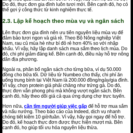
Do đó, thực đơn gia đình luôn tươi mới. Bên cạnh đó, họ có
thể gợi ý công thức từ kinh nghiệm thực tế.
2.3. Lập kế hoạch theo mùa vụ và ngân sách
Lên thực đơn gia đình nên ưu tiên nguyên liệu mùa vụ để
đảm bảo tươi ngon và giá rẻ. Theo Bộ Nông nghiệp Việt
Nam, rau củ mùa hè như bí đỏ rẻ hơn 40% so với nhập
khẩu. Vì vậy, hãy lập danh sách mua sắm theo lịch mùa. Do
đó, chi phí giảm đáng kể. Bên cạnh đó, điều này hỗ trợ nông
dân địa phương.
Ngoài ra, phân bổ ngân sách cho từng bữa, ví dụ 50.000
đồng cho bữa tối. Dữ liệu từ Numbeo cho thấy, chi phí ăn
uống trung bình tại Việt Nam là 200.000 đồng/ngày/gia đình.
Vì vậy, chọn protein giá phải chăng như trứng gà. Do đó,
thực đơn vẫn phong phú mà không vượt ngân sách. Bên
cạnh đó, hãy theo dõi giá cả qua ứng dụng chợ trực tuyến.
Hơn nữa,
cần tìm người giúp việc gấp
để hỗ trợ mua sắm
và nấu nướng. Theo báo cáo của Indeed, dịch vụ nhanh
chóng tiết kiệm 10 giờ/tuần. Vì vậy, hãy gọi ngay để hỗ trợ.
Do đó, kế hoạch thực đơn được thực hiện mượt mà. Bên
cạnh đó, họ giúp tối ưu hóa nguyên liệu thừa.