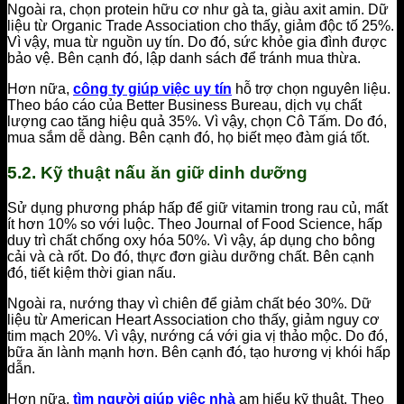
Ngoài ra, chọn protein hữu cơ như gà ta, giàu axit amin. Dữ
liệu từ Organic Trade Association cho thấy, giảm độc tố 25%.
Vì vậy, mua từ nguồn uy tín. Do đó, sức khỏe gia đình được
bảo vệ. Bên cạnh đó, lập danh sách để tránh mua thừa.
Hơn nữa,
công ty giúp việc uy tín
hỗ trợ chọn nguyên liệu.
Theo báo cáo của Better Business Bureau, dịch vụ chất
lượng cao tăng hiệu quả 35%. Vì vậy, chọn Cô Tấm. Do đó,
mua sắm dễ dàng. Bên cạnh đó, họ biết mẹo đàm giá tốt.
5.2. Kỹ thuật nấu ăn giữ dinh dưỡng
Sử dụng phương pháp hấp để giữ vitamin trong rau củ, mất
ít hơn 10% so với luộc. Theo Journal of Food Science, hấp
duy trì chất chống oxy hóa 50%. Vì vậy, áp dụng cho bông
cải và cà rốt. Do đó, thực đơn giàu dưỡng chất. Bên cạnh
đó, tiết kiệm thời gian nấu.
Ngoài ra, nướng thay vì chiên để giảm chất béo 30%. Dữ
liệu từ American Heart Association cho thấy, giảm nguy cơ
tim mạch 20%. Vì vậy, nướng cá với gia vị thảo mộc. Do đó,
bữa ăn lành mạnh hơn. Bên cạnh đó, tạo hương vị khói hấp
dẫn.
Hơn nữa,
tìm người giúp việc nhà
am hiểu kỹ thuật. Theo