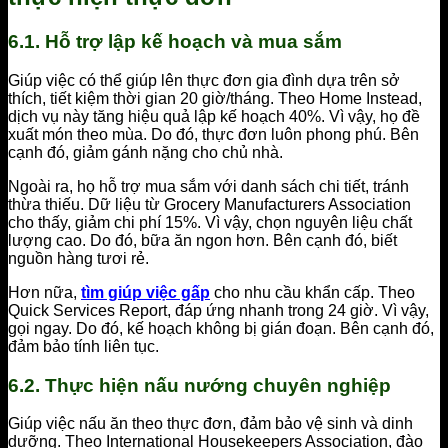
6.1. Hỗ trợ lập kế hoạch và mua sắm
Giúp việc có thể giúp lên thực đơn gia đình dựa trên sở
thích, tiết kiệm thời gian 20 giờ/tháng. Theo Home Instead,
dịch vụ này tăng hiệu quả lập kế hoạch 40%. Vì vậy, họ đề
xuất món theo mùa. Do đó, thực đơn luôn phong phú. Bên
cạnh đó, giảm gánh nặng cho chủ nhà.
Ngoài ra, họ hỗ trợ mua sắm với danh sách chi tiết, tránh
thừa thiếu. Dữ liệu từ Grocery Manufacturers Association
cho thấy, giảm chi phí 15%. Vì vậy, chọn nguyên liệu chất
lượng cao. Do đó, bữa ăn ngon hơn. Bên cạnh đó, biết
nguồn hàng tươi rẻ.
Hơn nữa,
tìm giúp việc gấp
cho nhu cầu khẩn cấp. Theo
Quick Services Report, đáp ứng nhanh trong 24 giờ. Vì vậy,
gọi ngay. Do đó, kế hoạch không bị gián đoạn. Bên cạnh đó,
đảm bảo tính liên tục.
6.2. Thực hiện nấu nướng chuyên nghiệp
Giúp việc nấu ăn theo thực đơn, đảm bảo vệ sinh và dinh
dưỡng. Theo International Housekeepers Association, đào